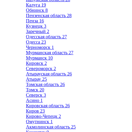
Калуга
19
Обнинск
8
Пензенская область
28
Пенза
16
Кузнецк
3
Заречный
2
Одесская область
27
Одесса
23
Черноморск
1
Мурманская область
27
Мурманск
10
Кировск
2
Североморск
2
Атырауская область
26
Атырау
25
Томская область
26
Томск
20
Северск
3
Асино
1
Кировская область
26
Киров
23
Кирово-Чепецк
2
Омутнинск
1
Акмолинская область
25