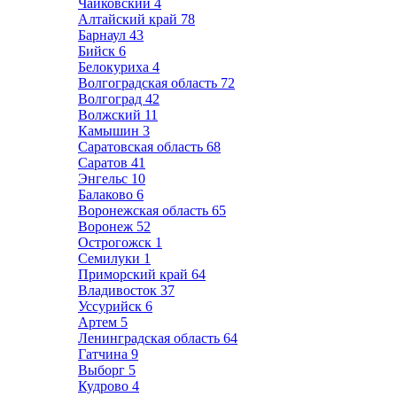
Чайковский
4
Алтайский край
78
Барнаул
43
Бийск
6
Белокуриха
4
Волгоградская область
72
Волгоград
42
Волжский
11
Камышин
3
Саратовская область
68
Саратов
41
Энгельс
10
Балаково
6
Воронежская область
65
Воронеж
52
Острогожск
1
Семилуки
1
Приморский край
64
Владивосток
37
Уссурийск
6
Артем
5
Ленинградская область
64
Гатчина
9
Выборг
5
Кудрово
4