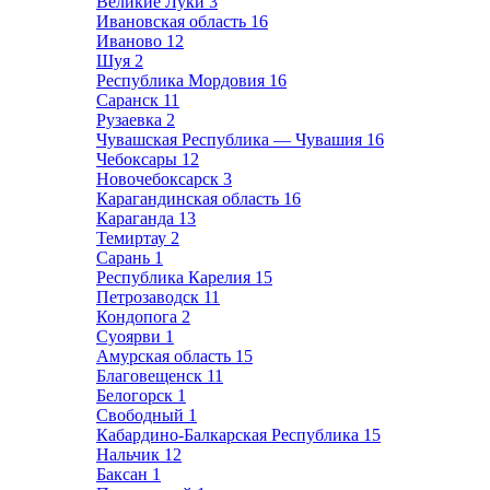
Великие Луки
3
Ивановская область
16
Иваново
12
Шуя
2
Республика Мордовия
16
Саранск
11
Рузаевка
2
Чувашская Республика — Чувашия
16
Чебоксары
12
Новочебоксарск
3
Карагандинская область
16
Караганда
13
Темиртау
2
Сарань
1
Республика Карелия
15
Петрозаводск
11
Кондопога
2
Суоярви
1
Амурская область
15
Благовещенск
11
Белогорск
1
Свободный
1
Кабардино-Балкарская Республика
15
Нальчик
12
Баксан
1