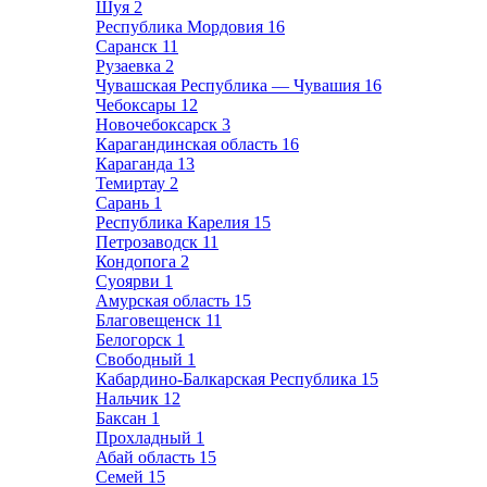
Шуя
2
Республика Мордовия
16
Саранск
11
Рузаевка
2
Чувашская Республика — Чувашия
16
Чебоксары
12
Новочебоксарск
3
Карагандинская область
16
Караганда
13
Темиртау
2
Сарань
1
Республика Карелия
15
Петрозаводск
11
Кондопога
2
Суоярви
1
Амурская область
15
Благовещенск
11
Белогорск
1
Свободный
1
Кабардино-Балкарская Республика
15
Нальчик
12
Баксан
1
Прохладный
1
Абай область
15
Семей
15