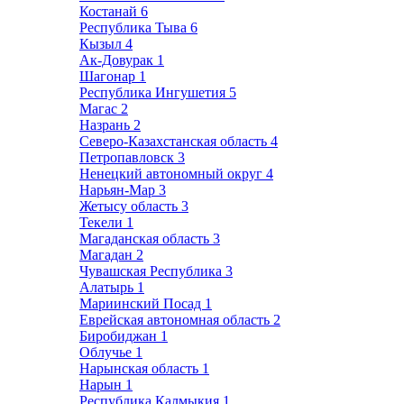
Костанай
6
Республика Тыва
6
Кызыл
4
Ак-Довурак
1
Шагонар
1
Республика Ингушетия
5
Магас
2
Назрань
2
Северо-Казахстанская область
4
Петропавловск
3
Ненецкий автономный округ
4
Нарьян-Мар
3
Жетысу область
3
Текели
1
Магаданская область
3
Магадан
2
Чувашская Республика
3
Алатырь
1
Мариинский Посад
1
Еврейская автономная область
2
Биробиджан
1
Облучье
1
Нарынская область
1
Нарын
1
Республика Калмыкия
1