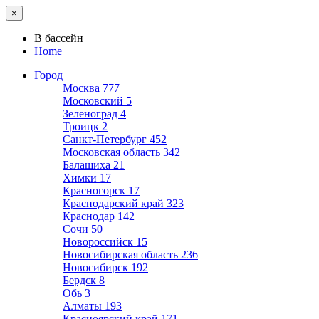
×
В бассейн
Home
Город
Москва
777
Московский
5
Зеленоград
4
Троицк
2
Санкт-Петербург
452
Московская область
342
Балашиха
21
Химки
17
Красногорск
17
Краснодарский край
323
Краснодар
142
Сочи
50
Новороссийск
15
Новосибирская область
236
Новосибирск
192
Бердск
8
Обь
3
Алматы
193
Красноярский край
171