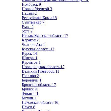
Ноябрьск
9
Новый Уренгой
3
Надым
2
Республика Коми
18
Сыктывкар
7
Емва
2
Ухта
2
Иссык-Кульская область
17
Каракол
2
Чолпон-Ата
1
Курская область
17
Курск
14
Щигры
1
Курчатов
1
Новгородская область
17
Великий Новгород
11
Пестово
2
Боровичи
1
Брянская область
17
Брянск
9
Фокино
1
Мглин
1
Псковская область
16
Псков
8