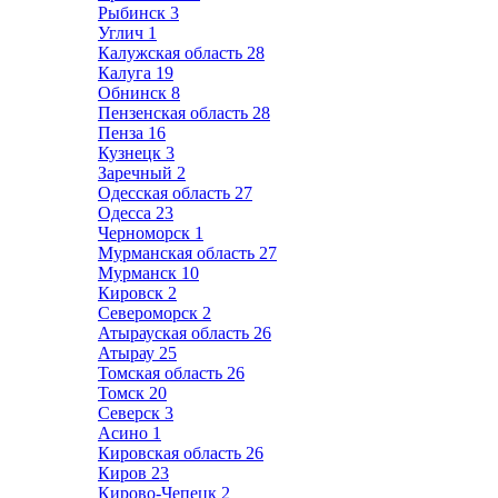
Рыбинск
3
Углич
1
Калужская область
28
Калуга
19
Обнинск
8
Пензенская область
28
Пенза
16
Кузнецк
3
Заречный
2
Одесская область
27
Одесса
23
Черноморск
1
Мурманская область
27
Мурманск
10
Кировск
2
Североморск
2
Атырауская область
26
Атырау
25
Томская область
26
Томск
20
Северск
3
Асино
1
Кировская область
26
Киров
23
Кирово-Чепецк
2