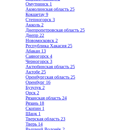
Омутнинск
1
Акмолинская область
25
Кокшетау
9
Степногорск
3
Акколь
2
Днепропетровская область
25
Днепр
22
Новомосковск
2
Республика Хакасия
25
Абакан
13
Саяногорск
4
Черногорск
3
Актюбинская область
25
Актобе
25
Оренбургская область
25
Оренбург
16
Бузулук
2
Орск
2
Рязанская область
24
Рязань
18
Скопин
1
Шацк
1
Тверская область
23
Тверь
14
Вышний Волочёк
2