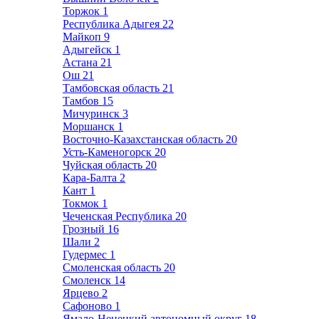
Торжок
1
Республика Адыгея
22
Майкоп
9
Адыгейск
1
Астана
21
Ош
21
Тамбовская область
21
Тамбов
15
Мичуринск
3
Моршанск
1
Восточно-Казахстанская область
20
Усть-Каменогорск
20
Чуйская область
20
Кара-Балта
2
Кант
1
Токмок
1
Чеченская Республика
20
Грозный
16
Шали
2
Гудермес
1
Смоленская область
20
Смоленск
14
Ярцево
2
Сафоново
1
Ямало-Ненецкий автономный округ
18