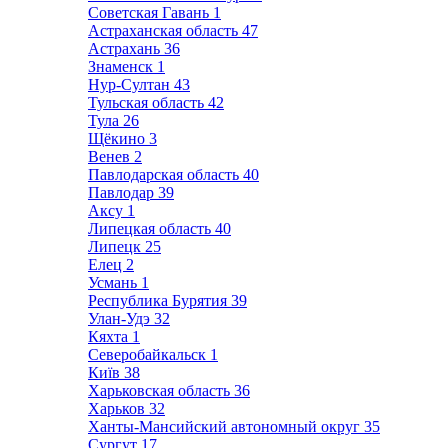
Советская Гавань
1
Астраханская область
47
Астрахань
36
Знаменск
1
Нур-Султан
43
Тульская область
42
Тула
26
Щёкино
3
Венев
2
Павлодарская область
40
Павлодар
39
Аксу
1
Липецкая область
40
Липецк
25
Елец
2
Усмань
1
Республика Бурятия
39
Улан-Удэ
32
Кяхта
1
Северобайкальск
1
Київ
38
Харьковская область
36
Харьков
32
Ханты-Мансийский автономный округ
35
Сургут
17