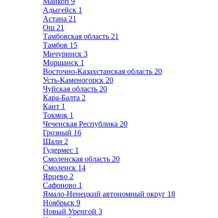
Майкоп
9
Адыгейск
1
Астана
21
Ош
21
Тамбовская область
21
Тамбов
15
Мичуринск
3
Моршанск
1
Восточно-Казахстанская область
20
Усть-Каменогорск
20
Чуйская область
20
Кара-Балта
2
Кант
1
Токмок
1
Чеченская Республика
20
Грозный
16
Шали
2
Гудермес
1
Смоленская область
20
Смоленск
14
Ярцево
2
Сафоново
1
Ямало-Ненецкий автономный округ
18
Ноябрьск
9
Новый Уренгой
3