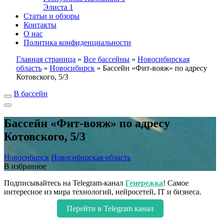
Элиста
1
Статьи и обзоры
Контакты
О нас
Политика конфиденциальности
Главная страница
»
Все бассейны
»
Новосибирская
область
»
Новосибирск
»
Бассейн «Фит-вояж» по адресу
Котовского, 5/3
В бассейн
Бассейн «Фит-вояж» по адресу
Котовского, 5/3
Новосибирск
Новосибирская область
В избранное
Подписывайтесь на Telegram-канал
Генережка
! Самое
интересное из мира технологий, нейросетей, IT и бизнеса.
Перейти в Telegram канал