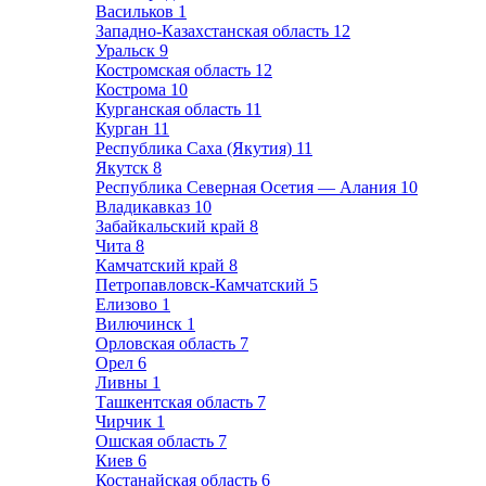
Васильков
1
Западно-Казахстанская область
12
Уральск
9
Костромская область
12
Кострома
10
Курганская область
11
Курган
11
Республика Саха (Якутия)
11
Якутск
8
Республика Северная Осетия — Алания
10
Владикавказ
10
Забайкальский край
8
Чита
8
Камчатский край
8
Петропавловск-Камчатский
5
Елизово
1
Вилючинск
1
Орловская область
7
Орел
6
Ливны
1
Ташкентская область
7
Чирчик
1
Ошская область
7
Киев
6
Костанайская область
6