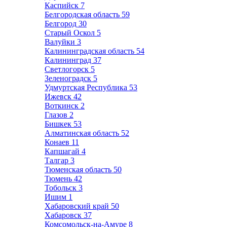
Каспийск
7
Белгородская область
59
Белгород
30
Старый Оскол
5
Валуйки
3
Калининградская область
54
Калининград
37
Светлогорск
5
Зеленоградск
5
Удмуртская Республика
53
Ижевск
42
Воткинск
2
Глазов
2
Бишкек
53
Алматинская область
52
Конаев
11
Капшагай
4
Талгар
3
Тюменская область
50
Тюмень
42
Тобольск
3
Ишим
1
Хабаровский край
50
Хабаровск
37
Комсомольск-на-Амуре
8