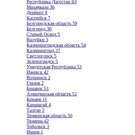
Республика Дагестан
63
Махачкала
36
Дербент
8
Каспийск
7
Белгородская область
59
Белгород
30
Старый Оскол
5
Валуйки
3
Калининградская область
54
Калининград
37
Светлогорск
5
Зеленоградск
5
Удмуртская Республика
53
Ижевск
42
Воткинск
2
Глазов
2
Бишкек
53
Алматинская область
52
Конаев
11
Капшагай
4
Талгар
3
Тюменская область
50
Тюмень
42
Тобольск
3
Ишим
1