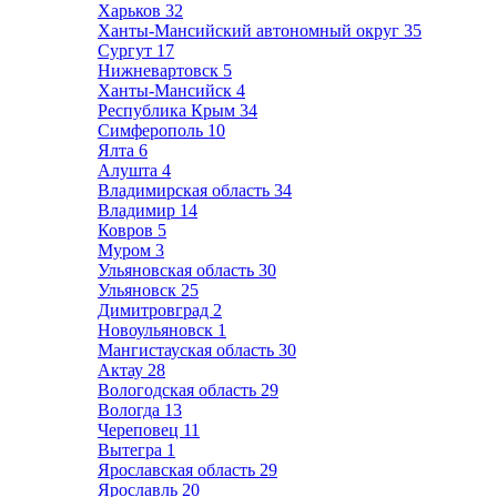
Харьков
32
Ханты-Мансийский автономный округ
35
Сургут
17
Нижневартовск
5
Ханты-Мансийск
4
Республика Крым
34
Симферополь
10
Ялта
6
Алушта
4
Владимирская область
34
Владимир
14
Ковров
5
Муром
3
Ульяновская область
30
Ульяновск
25
Димитровград
2
Новоульяновск
1
Мангистауская область
30
Актау
28
Вологодская область
29
Вологда
13
Череповец
11
Вытегра
1
Ярославская область
29
Ярославль
20