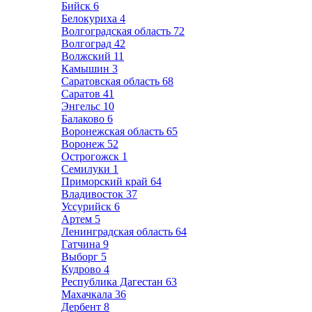
Бийск
6
Белокуриха
4
Волгоградская область
72
Волгоград
42
Волжский
11
Камышин
3
Саратовская область
68
Саратов
41
Энгельс
10
Балаково
6
Воронежская область
65
Воронеж
52
Острогожск
1
Семилуки
1
Приморский край
64
Владивосток
37
Уссурийск
6
Артем
5
Ленинградская область
64
Гатчина
9
Выборг
5
Кудрово
4
Республика Дагестан
63
Махачкала
36
Дербент
8