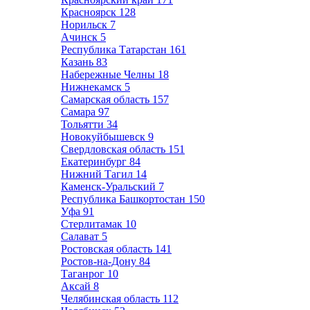
Красноярск
128
Норильск
7
Ачинск
5
Республика Татарстан
161
Казань
83
Набережные Челны
18
Нижнекамск
5
Самарская область
157
Самара
97
Тольятти
34
Новокуйбышевск
9
Свердловская область
151
Екатеринбург
84
Нижний Тагил
14
Каменск-Уральский
7
Республика Башкортостан
150
Уфа
91
Стерлитамак
10
Салават
5
Ростовская область
141
Ростов-на-Дону
84
Таганрог
10
Аксай
8
Челябинская область
112