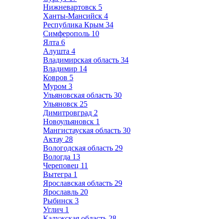
Нижневартовск
5
Ханты-Мансийск
4
Республика Крым
34
Симферополь
10
Ялта
6
Алушта
4
Владимирская область
34
Владимир
14
Ковров
5
Муром
3
Ульяновская область
30
Ульяновск
25
Димитровград
2
Новоульяновск
1
Мангистауская область
30
Актау
28
Вологодская область
29
Вологда
13
Череповец
11
Вытегра
1
Ярославская область
29
Ярославль
20
Рыбинск
3
Углич
1
Калужская область
28