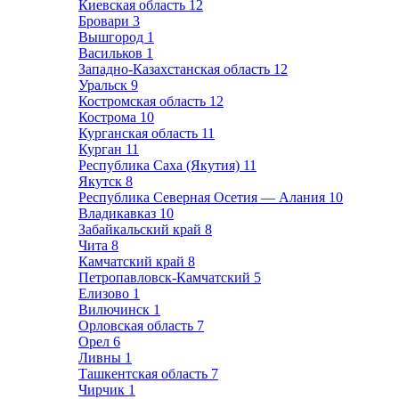
Киевская область
12
Бровари
3
Вышгород
1
Васильков
1
Западно-Казахстанская область
12
Уральск
9
Костромская область
12
Кострома
10
Курганская область
11
Курган
11
Республика Саха (Якутия)
11
Якутск
8
Республика Северная Осетия — Алания
10
Владикавказ
10
Забайкальский край
8
Чита
8
Камчатский край
8
Петропавловск-Камчатский
5
Елизово
1
Вилючинск
1
Орловская область
7
Орел
6
Ливны
1
Ташкентская область
7
Чирчик
1