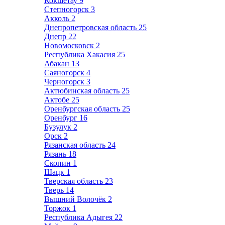
Кокшетау
9
Степногорск
3
Акколь
2
Днепропетровская область
25
Днепр
22
Новомосковск
2
Республика Хакасия
25
Абакан
13
Саяногорск
4
Черногорск
3
Актюбинская область
25
Актобе
25
Оренбургская область
25
Оренбург
16
Бузулук
2
Орск
2
Рязанская область
24
Рязань
18
Скопин
1
Шацк
1
Тверская область
23
Тверь
14
Вышний Волочёк
2
Торжок
1
Республика Адыгея
22