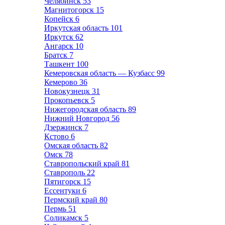
Челябинск
53
Магнитогорск
15
Копейск
6
Иркутская область
101
Иркутск
62
Ангарск
10
Братск
7
Ташкент
100
Кемеровская область — Кузбасс
99
Кемерово
36
Новокузнецк
31
Прокопьевск
5
Нижегородская область
89
Нижний Новгород
56
Дзержинск
7
Кстово
6
Омская область
82
Омск
78
Ставропольский край
81
Ставрополь
22
Пятигорск
15
Ессентуки
6
Пермский край
80
Пермь
51
Соликамск
5