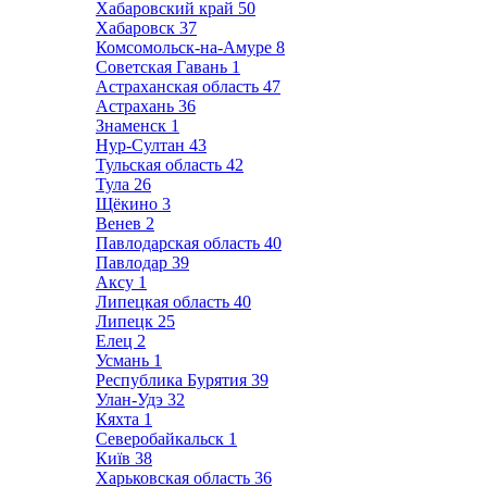
Хабаровский край
50
Хабаровск
37
Комсомольск-на-Амуре
8
Советская Гавань
1
Астраханская область
47
Астрахань
36
Знаменск
1
Нур-Султан
43
Тульская область
42
Тула
26
Щёкино
3
Венев
2
Павлодарская область
40
Павлодар
39
Аксу
1
Липецкая область
40
Липецк
25
Елец
2
Усмань
1
Республика Бурятия
39
Улан-Удэ
32
Кяхта
1
Северобайкальск
1
Київ
38
Харьковская область
36