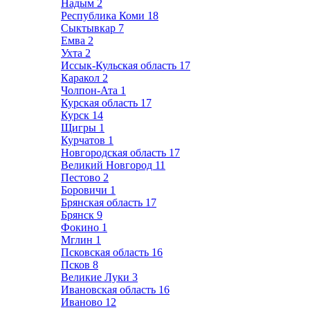
Надым
2
Республика Коми
18
Сыктывкар
7
Емва
2
Ухта
2
Иссык-Кульская область
17
Каракол
2
Чолпон-Ата
1
Курская область
17
Курск
14
Щигры
1
Курчатов
1
Новгородская область
17
Великий Новгород
11
Пестово
2
Боровичи
1
Брянская область
17
Брянск
9
Фокино
1
Мглин
1
Псковская область
16
Псков
8
Великие Луки
3
Ивановская область
16
Иваново
12