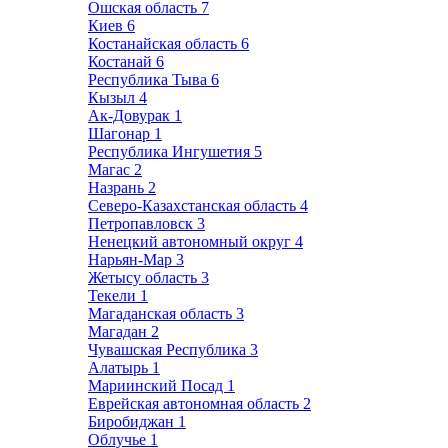
Ошская область
7
Киев
6
Костанайская область
6
Костанай
6
Республика Тыва
6
Кызыл
4
Ак-Довурак
1
Шагонар
1
Республика Ингушетия
5
Магас
2
Назрань
2
Северо-Казахстанская область
4
Петропавловск
3
Ненецкий автономный округ
4
Нарьян-Мар
3
Жетысу область
3
Текели
1
Магаданская область
3
Магадан
2
Чувашская Республика
3
Алатырь
1
Мариинский Посад
1
Еврейская автономная область
2
Биробиджан
1
Облучье
1