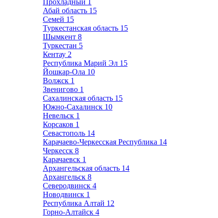
Прохладный
1
Абай область
15
Семей
15
Туркестанская область
15
Шымкент
8
Туркестан
5
Кентау
2
Республика Марий Эл
15
Йошкар-Ола
10
Волжск
1
Звенигово
1
Сахалинская область
15
Южно-Сахалинск
10
Невельск
1
Корсаков
1
Севастополь
14
Карачаево-Черкесская Республика
14
Черкесск
8
Карачаевск
1
Архангельская область
14
Архангельск
8
Северодвинск
4
Новодвинск
1
Республика Алтай
12
Горно-Алтайск
4