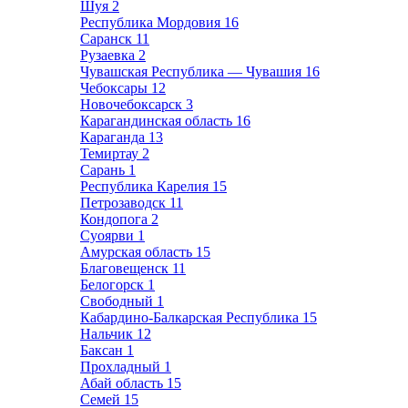
Шуя
2
Республика Мордовия
16
Саранск
11
Рузаевка
2
Чувашская Республика — Чувашия
16
Чебоксары
12
Новочебоксарск
3
Карагандинская область
16
Караганда
13
Темиртау
2
Сарань
1
Республика Карелия
15
Петрозаводск
11
Кондопога
2
Суоярви
1
Амурская область
15
Благовещенск
11
Белогорск
1
Свободный
1
Кабардино-Балкарская Республика
15
Нальчик
12
Баксан
1
Прохладный
1
Абай область
15
Семей
15