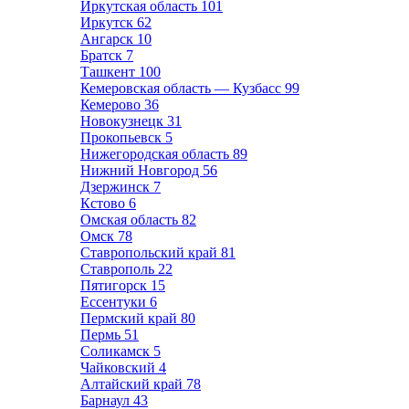
Иркутская область
101
Иркутск
62
Ангарск
10
Братск
7
Ташкент
100
Кемеровская область — Кузбасс
99
Кемерово
36
Новокузнецк
31
Прокопьевск
5
Нижегородская область
89
Нижний Новгород
56
Дзержинск
7
Кстово
6
Омская область
82
Омск
78
Ставропольский край
81
Ставрополь
22
Пятигорск
15
Ессентуки
6
Пермский край
80
Пермь
51
Соликамск
5
Чайковский
4
Алтайский край
78
Барнаул
43