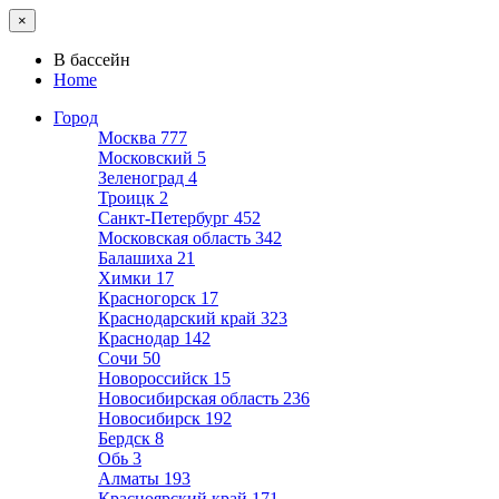
×
В бассейн
Home
Город
Москва
777
Московский
5
Зеленоград
4
Троицк
2
Санкт-Петербург
452
Московская область
342
Балашиха
21
Химки
17
Красногорск
17
Краснодарский край
323
Краснодар
142
Сочи
50
Новороссийск
15
Новосибирская область
236
Новосибирск
192
Бердск
8
Обь
3
Алматы
193
Красноярский край
171