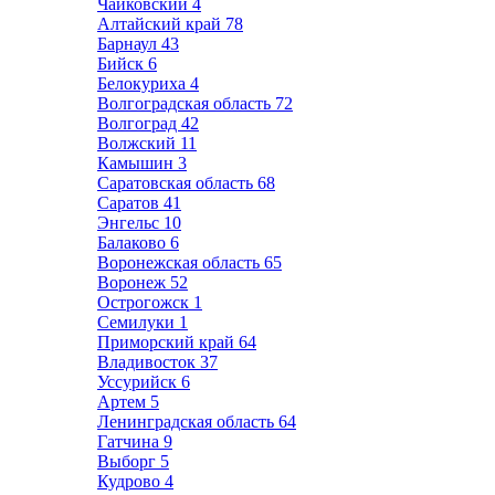
Чайковский
4
Алтайский край
78
Барнаул
43
Бийск
6
Белокуриха
4
Волгоградская область
72
Волгоград
42
Волжский
11
Камышин
3
Саратовская область
68
Саратов
41
Энгельс
10
Балаково
6
Воронежская область
65
Воронеж
52
Острогожск
1
Семилуки
1
Приморский край
64
Владивосток
37
Уссурийск
6
Артем
5
Ленинградская область
64
Гатчина
9
Выборг
5
Кудрово
4