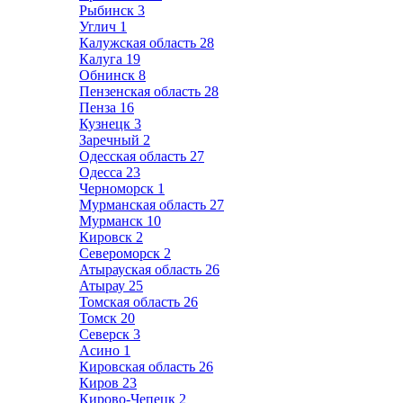
Рыбинск
3
Углич
1
Калужская область
28
Калуга
19
Обнинск
8
Пензенская область
28
Пенза
16
Кузнецк
3
Заречный
2
Одесская область
27
Одесса
23
Черноморск
1
Мурманская область
27
Мурманск
10
Кировск
2
Североморск
2
Атырауская область
26
Атырау
25
Томская область
26
Томск
20
Северск
3
Асино
1
Кировская область
26
Киров
23
Кирово-Чепецк
2