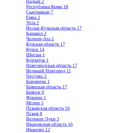
Надым
2
Республика Коми
18
Сыктывкар
7
Емва
2
Ухта
2
Иссык-Кульская область
17
Каракол
2
Чолпон-Ата
1
Курская область
17
Курск
14
Щигры
1
Курчатов
1
Новгородская область
17
Великий Новгород
11
Пестово
2
Боровичи
1
Брянская область
17
Брянск
9
Фокино
1
Мглин
1
Псковская область
16
Псков
8
Великие Луки
3
Ивановская область
16
Иваново
12