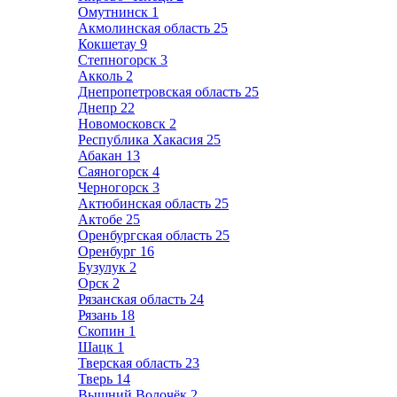
Омутнинск
1
Акмолинская область
25
Кокшетау
9
Степногорск
3
Акколь
2
Днепропетровская область
25
Днепр
22
Новомосковск
2
Республика Хакасия
25
Абакан
13
Саяногорск
4
Черногорск
3
Актюбинская область
25
Актобе
25
Оренбургская область
25
Оренбург
16
Бузулук
2
Орск
2
Рязанская область
24
Рязань
18
Скопин
1
Шацк
1
Тверская область
23
Тверь
14
Вышний Волочёк
2