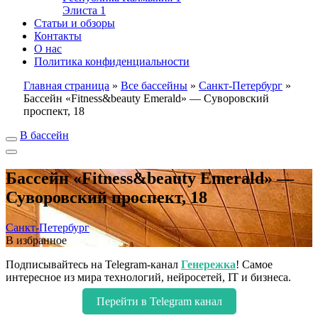
Элиста
1
Статьи и обзоры
Контакты
О нас
Политика конфиденциальности
Главная страница
»
Все бассейны
»
Санкт-Петербург
»
Бассейн «Fitness&beauty Emerald» — Суворовский
проспект, 18
В бассейн
Бассейн «Fitness&beauty Emerald» —
Суворовский проспект, 18
Санкт-Петербург
В избранное
Подписывайтесь на Telegram-канал
Генережка
! Самое
интересное из мира технологий, нейросетей, IT и бизнеса.
Перейти в Telegram канал