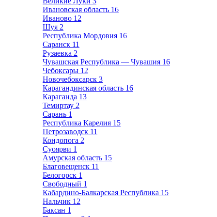
Великие Луки
3
Ивановская область
16
Иваново
12
Шуя
2
Республика Мордовия
16
Саранск
11
Рузаевка
2
Чувашская Республика — Чувашия
16
Чебоксары
12
Новочебоксарск
3
Карагандинская область
16
Караганда
13
Темиртау
2
Сарань
1
Республика Карелия
15
Петрозаводск
11
Кондопога
2
Суоярви
1
Амурская область
15
Благовещенск
11
Белогорск
1
Свободный
1
Кабардино-Балкарская Республика
15
Нальчик
12
Баксан
1