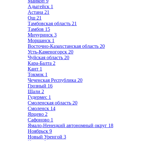
Майкоп
9
Адыгейск
1
Астана
21
Ош
21
Тамбовская область
21
Тамбов
15
Мичуринск
3
Моршанск
1
Восточно-Казахстанская область
20
Усть-Каменогорск
20
Чуйская область
20
Кара-Балта
2
Кант
1
Токмок
1
Чеченская Республика
20
Грозный
16
Шали
2
Гудермес
1
Смоленская область
20
Смоленск
14
Ярцево
2
Сафоново
1
Ямало-Ненецкий автономный округ
18
Ноябрьск
9
Новый Уренгой
3