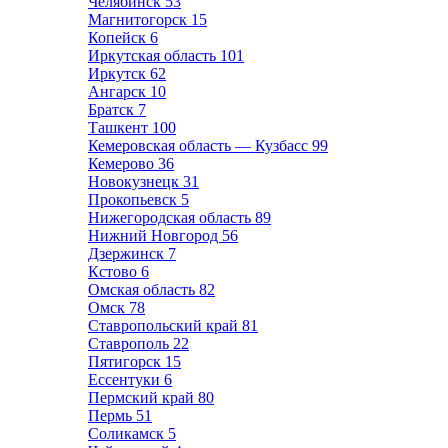
Челябинск
53
Магнитогорск
15
Копейск
6
Иркутская область
101
Иркутск
62
Ангарск
10
Братск
7
Ташкент
100
Кемеровская область — Кузбасс
99
Кемерово
36
Новокузнецк
31
Прокопьевск
5
Нижегородская область
89
Нижний Новгород
56
Дзержинск
7
Кстово
6
Омская область
82
Омск
78
Ставропольский край
81
Ставрополь
22
Пятигорск
15
Ессентуки
6
Пермский край
80
Пермь
51
Соликамск
5