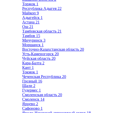
Торжок
1
Республика Адыгея
22
Майкоп
9
Адыгейск
1
Астана
21
Ош
21
Тамбовская область
21
Тамбов
15
Мичуринск
3
Моршанск
1
Восточно-Казахстанская область
20
Усть-Каменогорск
20
Чуйская область
20
Кара-Балта
2
Кант
1
Токмок
1
Чеченская Республика
20
Грозный
16
Шали
2
Гудермес
1
Смоленская область
20
Смоленск
14
Ярцево
2
Сафоново
1
Ямало-Ненецкий автономный округ
18