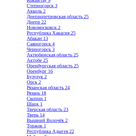
Кокшетау
9
Степногорск
3
Акколь
2
Днепропетровская область
25
Днепр
22
Новомосковск
2
Республика Хакасия
25
Абакан
13
Саяногорск
4
Черногорск
3
Актюбинская область
25
Актобе
25
Оренбургская область
25
Оренбург
16
Бузулук
2
Орск
2
Рязанская область
24
Рязань
18
Скопин
1
Шацк
1
Тверская область
23
Тверь
14
Вышний Волочёк
2
Торжок
1
Республика Адыгея
22