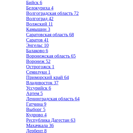
Бийск
6
Белокуриха
4
Волгоградская область
72
Волгоград
42
Волжский
11
Камышин
3
Саратовская область
68
Саратов
41
Энгельс
10
Балаково
6
Воронежская область
65
Воронеж
52
Острогожск
1
Семилуки
1
Приморский край
64
Владивосток
37
Уссурийск
6
Артем
5
Ленинградская область
64
Гатчина
9
Выборг
5
Кудрово
4
Республика Дагестан
63
Махачкала
36
Дербент
8