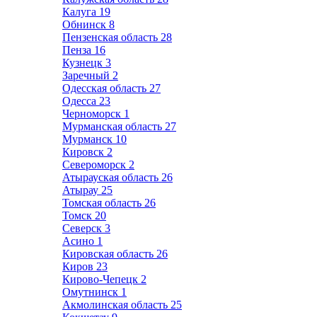
Калуга
19
Обнинск
8
Пензенская область
28
Пенза
16
Кузнецк
3
Заречный
2
Одесская область
27
Одесса
23
Черноморск
1
Мурманская область
27
Мурманск
10
Кировск
2
Североморск
2
Атырауская область
26
Атырау
25
Томская область
26
Томск
20
Северск
3
Асино
1
Кировская область
26
Киров
23
Кирово-Чепецк
2
Омутнинск
1
Акмолинская область
25