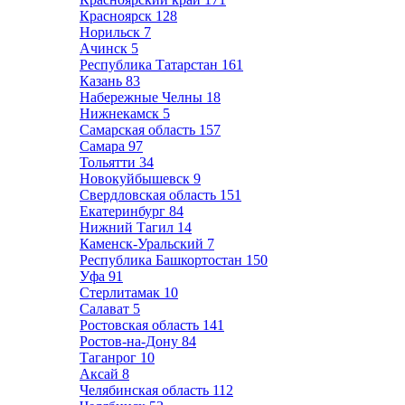
Красноярск
128
Норильск
7
Ачинск
5
Республика Татарстан
161
Казань
83
Набережные Челны
18
Нижнекамск
5
Самарская область
157
Самара
97
Тольятти
34
Новокуйбышевск
9
Свердловская область
151
Екатеринбург
84
Нижний Тагил
14
Каменск-Уральский
7
Республика Башкортостан
150
Уфа
91
Стерлитамак
10
Салават
5
Ростовская область
141
Ростов-на-Дону
84
Таганрог
10
Аксай
8
Челябинская область
112