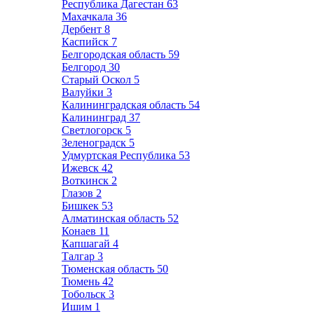
Республика Дагестан
63
Махачкала
36
Дербент
8
Каспийск
7
Белгородская область
59
Белгород
30
Старый Оскол
5
Валуйки
3
Калининградская область
54
Калининград
37
Светлогорск
5
Зеленоградск
5
Удмуртская Республика
53
Ижевск
42
Воткинск
2
Глазов
2
Бишкек
53
Алматинская область
52
Конаев
11
Капшагай
4
Талгар
3
Тюменская область
50
Тюмень
42
Тобольск
3
Ишим
1