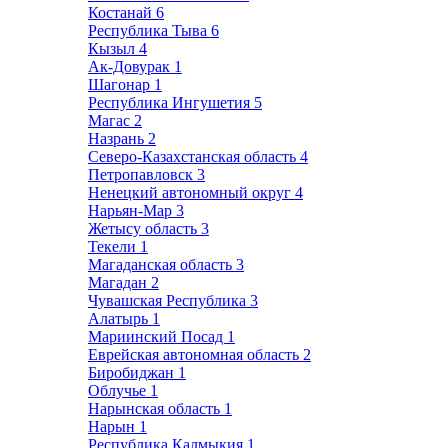
Костанай
6
Республика Тыва
6
Кызыл
4
Ак-Довурак
1
Шагонар
1
Республика Ингушетия
5
Магас
2
Назрань
2
Северо-Казахстанская область
4
Петропавловск
3
Ненецкий автономный округ
4
Нарьян-Мар
3
Жетысу область
3
Текели
1
Магаданская область
3
Магадан
2
Чувашская Республика
3
Алатырь
1
Мариинский Посад
1
Еврейская автономная область
2
Биробиджан
1
Облучье
1
Нарынская область
1
Нарын
1
Республика Калмыкия
1