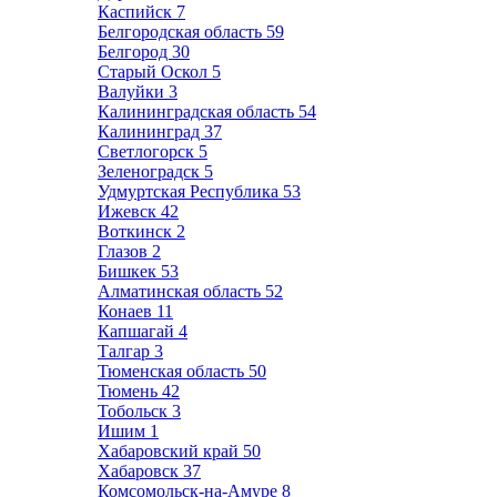
Каспийск
7
Белгородская область
59
Белгород
30
Старый Оскол
5
Валуйки
3
Калининградская область
54
Калининград
37
Светлогорск
5
Зеленоградск
5
Удмуртская Республика
53
Ижевск
42
Воткинск
2
Глазов
2
Бишкек
53
Алматинская область
52
Конаев
11
Капшагай
4
Талгар
3
Тюменская область
50
Тюмень
42
Тобольск
3
Ишим
1
Хабаровский край
50
Хабаровск
37
Комсомольск-на-Амуре
8