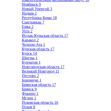
Ноябрьск
9
Новый Уренгой
3
Надым
2
Республика Коми
18
Сыктывкар
7
Емва
2
Ухта
2
Иссык-Кульская область
17
Каракол
2
Чолпон-Ата
1
Курская область
17
Курск
14
Щигры
1
Курчатов
1
Новгородская область
17
Великий Новгород
11
Пестово
2
Боровичи
1
Брянская область
17
Брянск
9
Фокино
1
Мглин
1
Псковская область
16
Псков
8