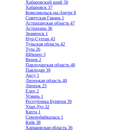
Хабаровский край
50
Хабаровск
37
Комсомольск-на-Амуре
8
Советская Гавань
1
Астраханская область
47
Астрахань
36
Знаменск
1
Нур-Султан
43
Тульская область
42
Тула
26
Щёкино
3
Венев
2
Павлодарская область
40
Павлодар
39
Аксу
1
Липецкая область
40
Липецк
25
Елец
2
Усмань
1
Республика Бурятия
39
Улан-Удэ
32
Кяхта
1
Северобайкальск
1
Київ
38
Харьковская область
36