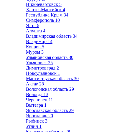
Нижневартовск
5
Ханты-Мансийск
4
Республика Крым
34
Симферополь
10
Ялта
6
Алушта
4
Владимирская область
34
Владимир
14
Ковров
5
Муром
3
Ульяновская область
30
Ульяновск
25
Димитровград
2
Новоульяновск
1
Мангистауская область
30
Актау
28
Вологодская область
29
Вологда
13
Череповец
11
Вытегра
1
Ярославская область
29
Ярославль
20
Рыбинск
3
Углич
1
Калужская область
28