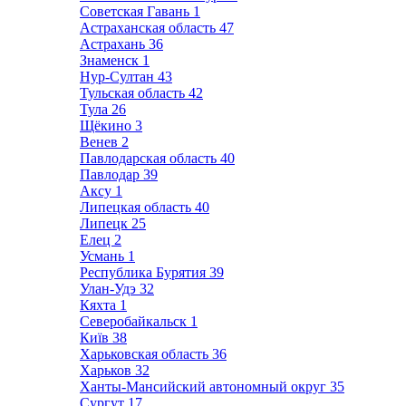
Советская Гавань
1
Астраханская область
47
Астрахань
36
Знаменск
1
Нур-Султан
43
Тульская область
42
Тула
26
Щёкино
3
Венев
2
Павлодарская область
40
Павлодар
39
Аксу
1
Липецкая область
40
Липецк
25
Елец
2
Усмань
1
Республика Бурятия
39
Улан-Удэ
32
Кяхта
1
Северобайкальск
1
Київ
38
Харьковская область
36
Харьков
32
Ханты-Мансийский автономный округ
35
Сургут
17