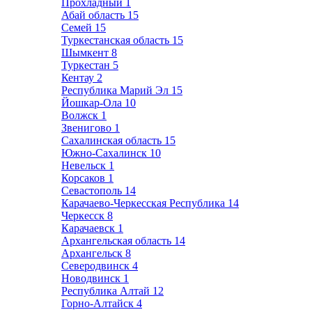
Прохладный
1
Абай область
15
Семей
15
Туркестанская область
15
Шымкент
8
Туркестан
5
Кентау
2
Республика Марий Эл
15
Йошкар-Ола
10
Волжск
1
Звенигово
1
Сахалинская область
15
Южно-Сахалинск
10
Невельск
1
Корсаков
1
Севастополь
14
Карачаево-Черкесская Республика
14
Черкесск
8
Карачаевск
1
Архангельская область
14
Архангельск
8
Северодвинск
4
Новодвинск
1
Республика Алтай
12
Горно-Алтайск
4