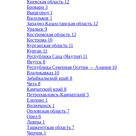
Киевская область
12
Бровари
3
Вышгород
1
Васильков
1
Западно-Казахстанская область
12
Уральск
9
Костромская область
12
Кострома
10
Курганская область
11
Курган
11
Республика Саха (Якутия)
11
Якутск
8
Республика Северная Осетия — Алания
10
Владикавказ
10
Забайкальский край
8
Чита
8
Камчатский край
8
Петропавловск-Камчатский
5
Елизово
1
Вилючинск
1
Орловская область
7
Орел
6
Ливны
1
Ташкентская область
7
Чирчик
1