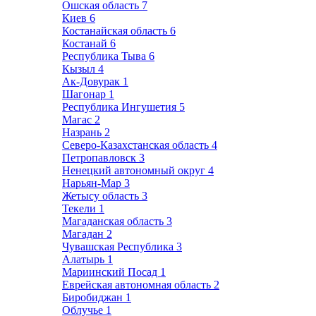
Ошская область
7
Киев
6
Костанайская область
6
Костанай
6
Республика Тыва
6
Кызыл
4
Ак-Довурак
1
Шагонар
1
Республика Ингушетия
5
Магас
2
Назрань
2
Северо-Казахстанская область
4
Петропавловск
3
Ненецкий автономный округ
4
Нарьян-Мар
3
Жетысу область
3
Текели
1
Магаданская область
3
Магадан
2
Чувашская Республика
3
Алатырь
1
Мариинский Посад
1
Еврейская автономная область
2
Биробиджан
1
Облучье
1