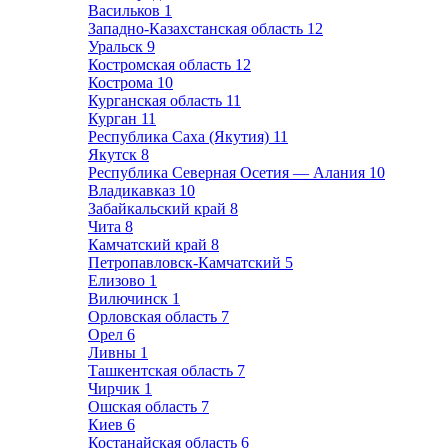
Васильков
1
Западно-Казахстанская область
12
Уральск
9
Костромская область
12
Кострома
10
Курганская область
11
Курган
11
Республика Саха (Якутия)
11
Якутск
8
Республика Северная Осетия — Алания
10
Владикавказ
10
Забайкальский край
8
Чита
8
Камчатский край
8
Петропавловск-Камчатский
5
Елизово
1
Вилючинск
1
Орловская область
7
Орел
6
Ливны
1
Ташкентская область
7
Чирчик
1
Ошская область
7
Киев
6
Костанайская область
6