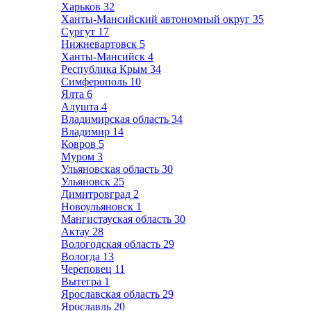
Харьков
32
Ханты-Мансийский автономный округ
35
Сургут
17
Нижневартовск
5
Ханты-Мансийск
4
Республика Крым
34
Симферополь
10
Ялта
6
Алушта
4
Владимирская область
34
Владимир
14
Ковров
5
Муром
3
Ульяновская область
30
Ульяновск
25
Димитровград
2
Новоульяновск
1
Мангистауская область
30
Актау
28
Вологодская область
29
Вологда
13
Череповец
11
Вытегра
1
Ярославская область
29
Ярославль
20