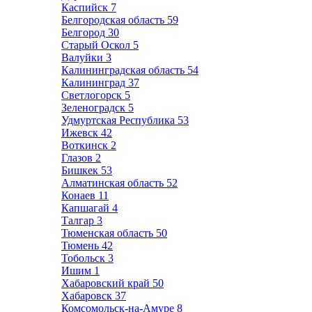
Каспийск
7
Белгородская область
59
Белгород
30
Старый Оскол
5
Валуйки
3
Калининградская область
54
Калининград
37
Светлогорск
5
Зеленоградск
5
Удмуртская Республика
53
Ижевск
42
Воткинск
2
Глазов
2
Бишкек
53
Алматинская область
52
Конаев
11
Капшагай
4
Талгар
3
Тюменская область
50
Тюмень
42
Тобольск
3
Ишим
1
Хабаровский край
50
Хабаровск
37
Комсомольск-на-Амуре
8