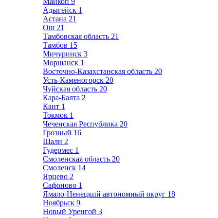
Майкоп
9
Адыгейск
1
Астана
21
Ош
21
Тамбовская область
21
Тамбов
15
Мичуринск
3
Моршанск
1
Восточно-Казахстанская область
20
Усть-Каменогорск
20
Чуйская область
20
Кара-Балта
2
Кант
1
Токмок
1
Чеченская Республика
20
Грозный
16
Шали
2
Гудермес
1
Смоленская область
20
Смоленск
14
Ярцево
2
Сафоново
1
Ямало-Ненецкий автономный округ
18
Ноябрьск
9
Новый Уренгой
3