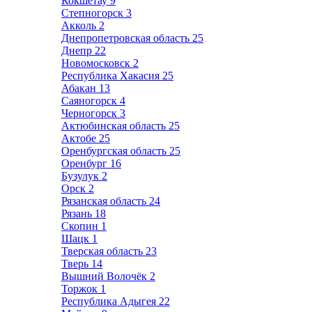
Кокшетау
9
Степногорск
3
Акколь
2
Днепропетровская область
25
Днепр
22
Новомосковск
2
Республика Хакасия
25
Абакан
13
Саяногорск
4
Черногорск
3
Актюбинская область
25
Актобе
25
Оренбургская область
25
Оренбург
16
Бузулук
2
Орск
2
Рязанская область
24
Рязань
18
Скопин
1
Шацк
1
Тверская область
23
Тверь
14
Вышний Волочёк
2
Торжок
1
Республика Адыгея
22