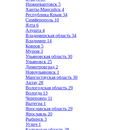
Нижневартовск
5
Ханты-Мансийск
4
Республика Крым
34
Симферополь
10
Ялта
6
Алушта
4
Владимирская область
34
Владимир
14
Ковров
5
Муром
3
Ульяновская область
30
Ульяновск
25
Димитровград
2
Новоульяновск
1
Мангистауская область
30
Актау
28
Вологодская область
29
Вологда
13
Череповец
11
Вытегра
1
Ярославская область
29
Ярославль
20
Рыбинск
3
Углич
1
Калужская область
28