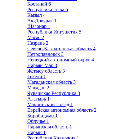
Костанай
6
Республика Тыва
6
Кызыл
4
Ак-Довурак
1
Шагонар
1
Республика Ингушетия
5
Магас
2
Назрань
2
Северо-Казахстанская область
4
Петропавловск
3
Ненецкий автономный округ
4
Нарьян-Мар
3
Жетысу область
3
Текели
1
Магаданская область
3
Магадан
2
Чувашская Республика
3
Алатырь
1
Мариинский Посад
1
Еврейская автономная область
2
Биробиджан
1
Облучье
1
Нарынская область
1
Нарын
1
Республика Калмыкия
1