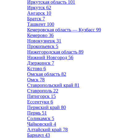
Иркутская область
101
Иркутск
62
Ангарск
10
Братск
7
Ташкент
100
Кемеровская область — Кузбасс
99
Кемерово
36
Новокузнецк
31
Прокопьевск
5
Нижегородская область
89
Нижний Новгород
56
Дзержинск
7
Кстово
6
Омская область
82
Омск
78
Ставропольский край
81
Ставрополь
22
Пятигорск
15
Ессентуки
6
Пермский край
80
Пермь
51
Соликамск
5
Чайковский
4
Алтайский край
78
Барнаул
43