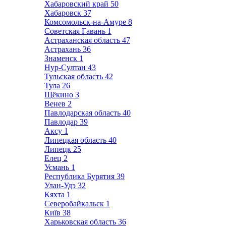
Хабаровский край
50
Хабаровск
37
Комсомольск-на-Амуре
8
Советская Гавань
1
Астраханская область
47
Астрахань
36
Знаменск
1
Нур-Султан
43
Тульская область
42
Тула
26
Щёкино
3
Венев
2
Павлодарская область
40
Павлодар
39
Аксу
1
Липецкая область
40
Липецк
25
Елец
2
Усмань
1
Республика Бурятия
39
Улан-Удэ
32
Кяхта
1
Северобайкальск
1
Київ
38
Харьковская область
36