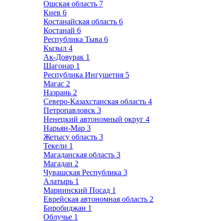
Ошская область
7
Киев
6
Костанайская область
6
Костанай
6
Республика Тыва
6
Кызыл
4
Ак-Довурак
1
Шагонар
1
Республика Ингушетия
5
Магас
2
Назрань
2
Северо-Казахстанская область
4
Петропавловск
3
Ненецкий автономный округ
4
Нарьян-Мар
3
Жетысу область
3
Текели
1
Магаданская область
3
Магадан
2
Чувашская Республика
3
Алатырь
1
Мариинский Посад
1
Еврейская автономная область
2
Биробиджан
1
Облучье
1