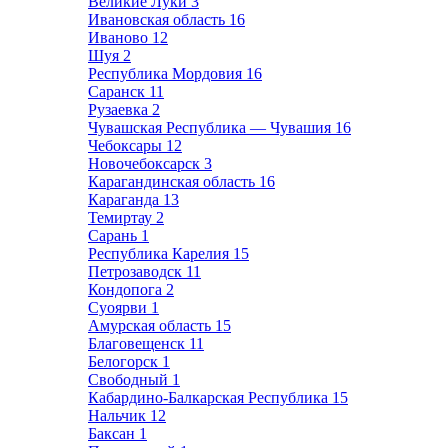
Великие Луки
3
Ивановская область
16
Иваново
12
Шуя
2
Республика Мордовия
16
Саранск
11
Рузаевка
2
Чувашская Республика — Чувашия
16
Чебоксары
12
Новочебоксарск
3
Карагандинская область
16
Караганда
13
Темиртау
2
Сарань
1
Республика Карелия
15
Петрозаводск
11
Кондопога
2
Суоярви
1
Амурская область
15
Благовещенск
11
Белогорск
1
Свободный
1
Кабардино-Балкарская Республика
15
Нальчик
12
Баксан
1