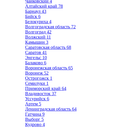
Чайковский
4
Алтайский край
78
Барнаул
43
Бийск
6
Белокуриха
4
Волгоградская область
72
Волгоград
42
Волжский
11
Камышин
3
Саратовская область
68
Саратов
41
Энгельс
10
Балаково
6
Воронежская область
65
Воронеж
52
Острогожск
1
Семилуки
1
Приморский край
64
Владивосток
37
Уссурийск
6
Артем
5
Ленинградская область
64
Гатчина
9
Выборг
5
Кудрово
4