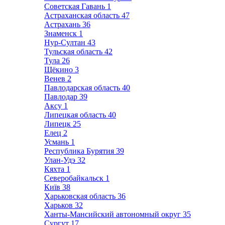
Советская Гавань
1
Астраханская область
47
Астрахань
36
Знаменск
1
Нур-Султан
43
Тульская область
42
Тула
26
Щёкино
3
Венев
2
Павлодарская область
40
Павлодар
39
Аксу
1
Липецкая область
40
Липецк
25
Елец
2
Усмань
1
Республика Бурятия
39
Улан-Удэ
32
Кяхта
1
Северобайкальск
1
Київ
38
Харьковская область
36
Харьков
32
Ханты-Мансийский автономный округ
35
Сургут
17