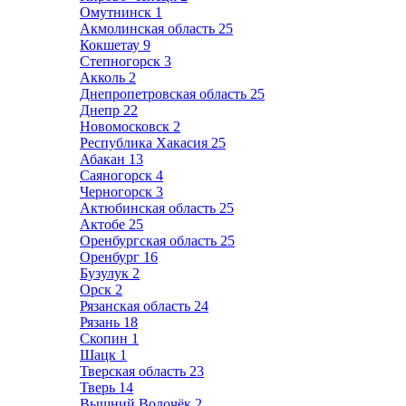
Омутнинск
1
Акмолинская область
25
Кокшетау
9
Степногорск
3
Акколь
2
Днепропетровская область
25
Днепр
22
Новомосковск
2
Республика Хакасия
25
Абакан
13
Саяногорск
4
Черногорск
3
Актюбинская область
25
Актобе
25
Оренбургская область
25
Оренбург
16
Бузулук
2
Орск
2
Рязанская область
24
Рязань
18
Скопин
1
Шацк
1
Тверская область
23
Тверь
14
Вышний Волочёк
2