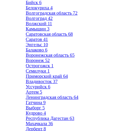
Бийск
6
Белокуриха
4
Волгоградская область
72
Волгоград
42
Волжский
11
Камышин
3
Саратовская область
68
Саратов
41
Энгельс
10
Балаково
6
Воронежская область
65
Воронеж
52
Острогожск
1
Семилуки
1
Приморский край
64
Владивосток
37
Уссурийск
6
Артем
5
Ленинградская область
64
Гатчина
9
Выборг
5
Кудрово
4
Республика Дагестан
63
Махачкала
36
Дербент
8