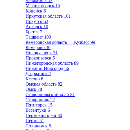
Челябинск
53
Магнитогорск
15
Копейск
6
Иркутская область
101
Иркутск
62
Ангарск
10
Братск
7
Ташкент
100
Кемеровская область — Кузбасс
99
Кемерово
36
Новокузнецк
31
Прокопьевск
5
Нижегородская область
89
Нижний Новгород
56
Дзержинск
7
Кстово
6
Омская область
82
Омск
78
Ставропольский край
81
Ставрополь
22
Пятигорск
15
Ессентуки
6
Пермский край
80
Пермь
51
Соликамск
5