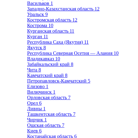
Васильков
1
Западно-Казахстанская область
12
Уральск
9
Костромская область
12
Кострома
10
Курганская область
11
Курган
11
Республика Саха (Якутия)
11
Якутск
8
Республика Северная Осетия — Алания
10
Владикавказ
10
Забайкальский край
8
Чита
8
Камчатский край
8
Петропавловск-Камчатский
5
Елизово
1
Вилючинск
1
Орловская область
7
Орел
6
Ливны
1
Ташкентская область
7
Чирчик
1
Ошская область
7
Киев
6
Костанайская область
6