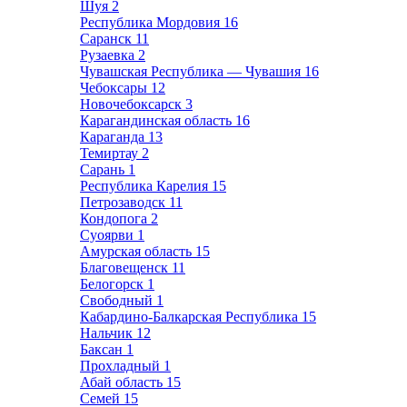
Шуя
2
Республика Мордовия
16
Саранск
11
Рузаевка
2
Чувашская Республика — Чувашия
16
Чебоксары
12
Новочебоксарск
3
Карагандинская область
16
Караганда
13
Темиртау
2
Сарань
1
Республика Карелия
15
Петрозаводск
11
Кондопога
2
Суоярви
1
Амурская область
15
Благовещенск
11
Белогорск
1
Свободный
1
Кабардино-Балкарская Республика
15
Нальчик
12
Баксан
1
Прохладный
1
Абай область
15
Семей
15