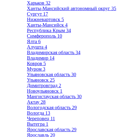
Харьков
32
Ханты-Мансийский автономный округ
35
Сургут
17
Нижневартовск
5
Ханты-Мансийск
4
Республика Крым
34
Симферополь
10
Ялта
6
Алушта
4
Владимирская область
34
Владимир
14
Ковров
5
Муром
3
Ульяновская область
30
Ульяновск
25
Димитровград
2
Новоульяновск
1
Мангистауская область
30
Актау
28
Вологодская область
29
Вологда
13
Череповец
11
Вытегра
1
Ярославская область
29
Ярославль
20