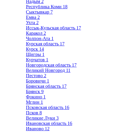
Надым
2
Республика Коми
18
Сыктывкар
7
Емва
2
Ухта
2
Иссык-Кульская область
17
Каракол
2
Чолпон-Ата
1
Курская область
17
Курск
14
Щигры
1
Курчатов
1
Новгородская область
17
Великий Новгород
11
Пестово
2
Боровичи
1
Брянская область
17
Брянск
9
Фокино
1
Мглин
1
Псковская область
16
Псков
8
Великие Луки
3
Ивановская область
16
Иваново
12