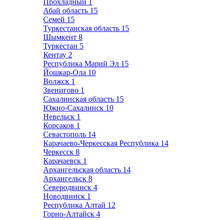
Прохладный
1
Абай область
15
Семей
15
Туркестанская область
15
Шымкент
8
Туркестан
5
Кентау
2
Республика Марий Эл
15
Йошкар-Ола
10
Волжск
1
Звенигово
1
Сахалинская область
15
Южно-Сахалинск
10
Невельск
1
Корсаков
1
Севастополь
14
Карачаево-Черкесская Республика
14
Черкесск
8
Карачаевск
1
Архангельская область
14
Архангельск
8
Северодвинск
4
Новодвинск
1
Республика Алтай
12
Горно-Алтайск
4