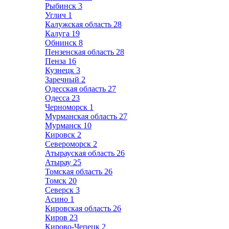
Рыбинск
3
Углич
1
Калужская область
28
Калуга
19
Обнинск
8
Пензенская область
28
Пенза
16
Кузнецк
3
Заречный
2
Одесская область
27
Одесса
23
Черноморск
1
Мурманская область
27
Мурманск
10
Кировск
2
Североморск
2
Атырауская область
26
Атырау
25
Томская область
26
Томск
20
Северск
3
Асино
1
Кировская область
26
Киров
23
Кирово-Чепецк
2