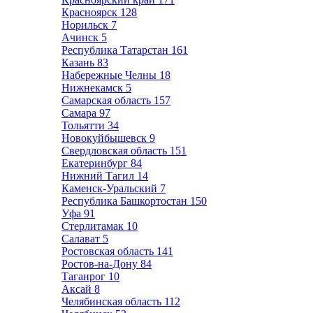
Красноярск
128
Норильск
7
Ачинск
5
Республика Татарстан
161
Казань
83
Набережные Челны
18
Нижнекамск
5
Самарская область
157
Самара
97
Тольятти
34
Новокуйбышевск
9
Свердловская область
151
Екатеринбург
84
Нижний Тагил
14
Каменск-Уральский
7
Республика Башкортостан
150
Уфа
91
Стерлитамак
10
Салават
5
Ростовская область
141
Ростов-на-Дону
84
Таганрог
10
Аксай
8
Челябинская область
112