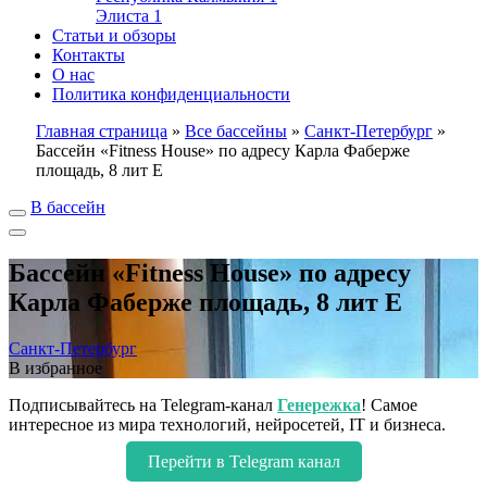
Элиста
1
Статьи и обзоры
Контакты
О нас
Политика конфиденциальности
Главная страница
»
Все бассейны
»
Санкт-Петербург
»
Бассейн «Fitness House» по адресу Карла Фаберже
площадь, 8 лит Е
В бассейн
Бассейн «Fitness House» по адресу
Карла Фаберже площадь, 8 лит Е
Санкт-Петербург
В избранное
Подписывайтесь на Telegram-канал
Генережка
! Самое
интересное из мира технологий, нейросетей, IT и бизнеса.
Перейти в Telegram канал