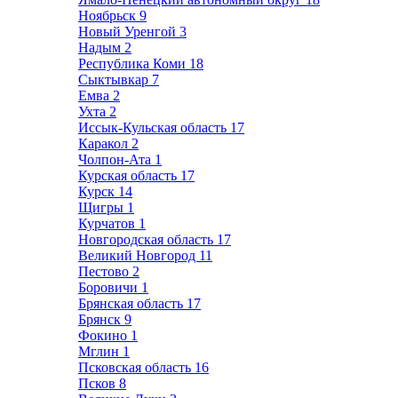
Ноябрьск
9
Новый Уренгой
3
Надым
2
Республика Коми
18
Сыктывкар
7
Емва
2
Ухта
2
Иссык-Кульская область
17
Каракол
2
Чолпон-Ата
1
Курская область
17
Курск
14
Щигры
1
Курчатов
1
Новгородская область
17
Великий Новгород
11
Пестово
2
Боровичи
1
Брянская область
17
Брянск
9
Фокино
1
Мглин
1
Псковская область
16
Псков
8