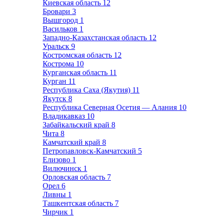
Киевская область
12
Бровари
3
Вышгород
1
Васильков
1
Западно-Казахстанская область
12
Уральск
9
Костромская область
12
Кострома
10
Курганская область
11
Курган
11
Республика Саха (Якутия)
11
Якутск
8
Республика Северная Осетия — Алания
10
Владикавказ
10
Забайкальский край
8
Чита
8
Камчатский край
8
Петропавловск-Камчатский
5
Елизово
1
Вилючинск
1
Орловская область
7
Орел
6
Ливны
1
Ташкентская область
7
Чирчик
1