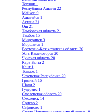
Торжок
1
Республика Адыгея
22
Майкоп
9
Адыгейск
1
Астана
21
Ош
21
Тамбовская область
21
Тамбов
15
Мичуринск
3
Моршанск
1
Восточно-Казахстанская область
20
Усть-Каменогорск
20
Чуйская область
20
Кара-Балта
2
Кант
1
Токмок
1
Чеченская Республика
20
Грозный
16
Шали
2
Гудермес
1
Смоленская область
20
Смоленск
14
Ярцево
2
Сафоново
1
Ямало-Ненецкий автономный округ
18