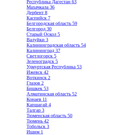
Республика Дагестан
63
Махачкала
36
Дербент
8
Каспийск
7
Белгородская область
59
Белгород
30
Старый Оскол
5
Валуйки
3
Калининградская область
54
Калининград
37
Светлогорск
5
Зеленоградск
5
Удмуртская Республика
53
Ижевск
42
Воткинск
2
Глазов
2
Бишкек
53
Алматинская область
52
Конаев
11
Капшагай
4
Талгар
3
Тюменская область
50
Тюмень
42
Тобольск
3
Ишим
1