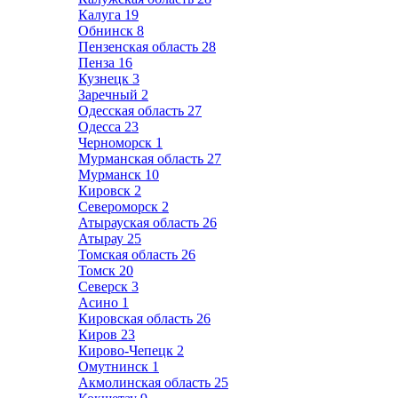
Калуга
19
Обнинск
8
Пензенская область
28
Пенза
16
Кузнецк
3
Заречный
2
Одесская область
27
Одесса
23
Черноморск
1
Мурманская область
27
Мурманск
10
Кировск
2
Североморск
2
Атырауская область
26
Атырау
25
Томская область
26
Томск
20
Северск
3
Асино
1
Кировская область
26
Киров
23
Кирово-Чепецк
2
Омутнинск
1
Акмолинская область
25