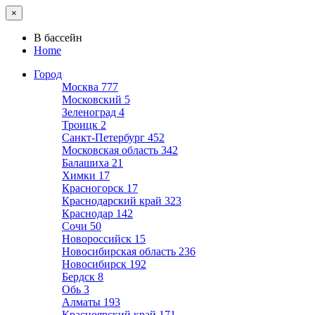
×
В бассейн
Home
Город
Москва
777
Московский
5
Зеленоград
4
Троицк
2
Санкт-Петербург
452
Московская область
342
Балашиха
21
Химки
17
Красногорск
17
Краснодарский край
323
Краснодар
142
Сочи
50
Новороссийск
15
Новосибирская область
236
Новосибирск
192
Бердск
8
Обь
3
Алматы
193
Красноярский край
171