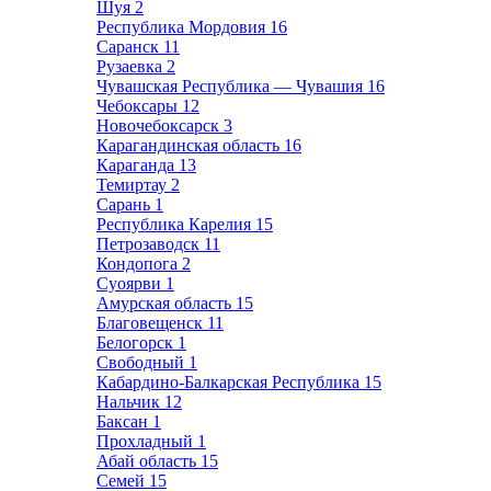
Шуя
2
Республика Мордовия
16
Саранск
11
Рузаевка
2
Чувашская Республика — Чувашия
16
Чебоксары
12
Новочебоксарск
3
Карагандинская область
16
Караганда
13
Темиртау
2
Сарань
1
Республика Карелия
15
Петрозаводск
11
Кондопога
2
Суоярви
1
Амурская область
15
Благовещенск
11
Белогорск
1
Свободный
1
Кабардино-Балкарская Республика
15
Нальчик
12
Баксан
1
Прохладный
1
Абай область
15
Семей
15