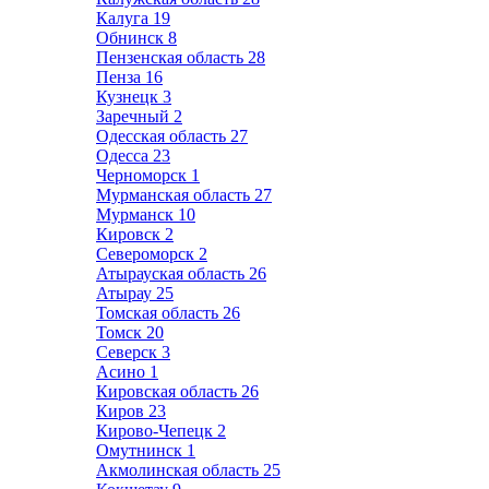
Калуга
19
Обнинск
8
Пензенская область
28
Пенза
16
Кузнецк
3
Заречный
2
Одесская область
27
Одесса
23
Черноморск
1
Мурманская область
27
Мурманск
10
Кировск
2
Североморск
2
Атырауская область
26
Атырау
25
Томская область
26
Томск
20
Северск
3
Асино
1
Кировская область
26
Киров
23
Кирово-Чепецк
2
Омутнинск
1
Акмолинская область
25