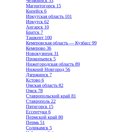
Челябинск
53
Магнитогорск
15
Копейск
6
Иркутская область
101
Иркутск
62
Ангарск
10
Братск
7
Ташкент
100
Кемеровская область — Кузбасс
99
Кемерово
36
Новокузнецк
31
Прокопьевск
5
Нижегородская область
89
Нижний Новгород
56
Дзержинск
7
Кстово
6
Омская область
82
Омск
78
Ставропольский край
81
Ставрополь
22
Пятигорск
15
Ессентуки
6
Пермский край
80
Пермь
51
Соликамск
5