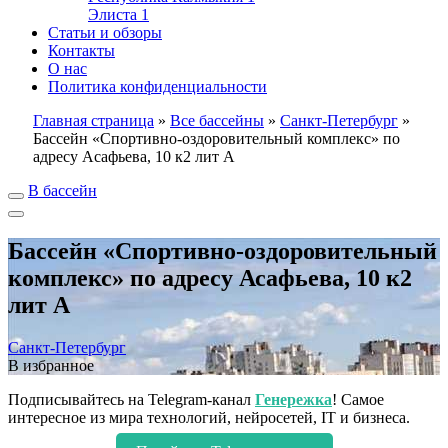
Элиста
1
Статьи и обзоры
Контакты
О нас
Политика конфиденциальности
Главная страница
»
Все бассейны
»
Санкт-Петербург
»
Бассейн «Спортивно-оздоровительный комплекс» по
адресу Асафьева, 10 к2 лит А
В бассейн
Бассейн «Спортивно-оздоровительный
комплекс» по адресу Асафьева, 10 к2
лит А
Санкт-Петербург
В избранное
Подписывайтесь на Telegram-канал
Генережка
! Самое
интересное из мира технологий, нейросетей, IT и бизнеса.