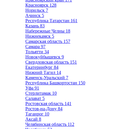
Красноярск
128
Норильск
7
Ачинск
5
Республика Татарстан
161
Казань
83
Набережные Челны
18
Нижнекамск
5
Самарская область
157
Самара
97
Тольятти
34
Новокуйбышевск
9
Свердловская область
151
Екатеринбург
84
Нижний Тагил
14
Каменск-Уральский
7
Республика Башкортостан
150
Уфа
91
Стерлитамак
10
Салават
5
Ростовская область
141
Ростов-на-Дону
84
Таганрог
10
Аксай
8
Челябинская область
112