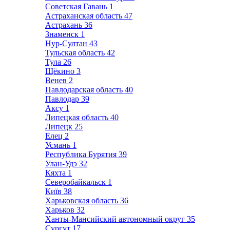
Советская Гавань
1
Астраханская область
47
Астрахань
36
Знаменск
1
Нур-Султан
43
Тульская область
42
Тула
26
Щёкино
3
Венев
2
Павлодарская область
40
Павлодар
39
Аксу
1
Липецкая область
40
Липецк
25
Елец
2
Усмань
1
Республика Бурятия
39
Улан-Удэ
32
Кяхта
1
Северобайкальск
1
Київ
38
Харьковская область
36
Харьков
32
Ханты-Мансийский автономный округ
35
Сургут
17