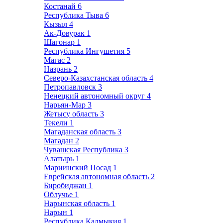
Костанай
6
Республика Тыва
6
Кызыл
4
Ак-Довурак
1
Шагонар
1
Республика Ингушетия
5
Магас
2
Назрань
2
Северо-Казахстанская область
4
Петропавловск
3
Ненецкий автономный округ
4
Нарьян-Мар
3
Жетысу область
3
Текели
1
Магаданская область
3
Магадан
2
Чувашская Республика
3
Алатырь
1
Мариинский Посад
1
Еврейская автономная область
2
Биробиджан
1
Облучье
1
Нарынская область
1
Нарын
1
Республика Калмыкия
1