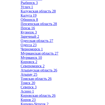
Рыбинск
3
Углич
1
Калужская область
28
Калуга
19
Обнинск
8
Пензенская область
28
Пенза
16
Кузнецк
3
Заречный
2
Одесская область
27
Одесса
23
Черноморск
1
Мурманская область
27
Мурманск
10
Кировск
2
Североморск
2
Атырауская область
26
Атырау
25
Томская область
26
Томск
20
Северск
3
Асино
1
Кировская область
26
Киров
23
Кирово-Чепецк
2