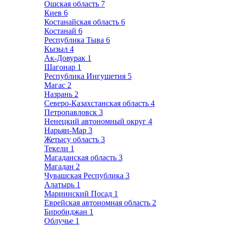
Ошская область
7
Киев
6
Костанайская область
6
Костанай
6
Республика Тыва
6
Кызыл
4
Ак-Довурак
1
Шагонар
1
Республика Ингушетия
5
Магас
2
Назрань
2
Северо-Казахстанская область
4
Петропавловск
3
Ненецкий автономный округ
4
Нарьян-Мар
3
Жетысу область
3
Текели
1
Магаданская область
3
Магадан
2
Чувашская Республика
3
Алатырь
1
Мариинский Посад
1
Еврейская автономная область
2
Биробиджан
1
Облучье
1