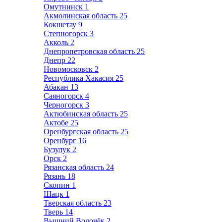
Омутнинск
1
Акмолинская область
25
Кокшетау
9
Степногорск
3
Акколь
2
Днепропетровская область
25
Днепр
22
Новомосковск
2
Республика Хакасия
25
Абакан
13
Саяногорск
4
Черногорск
3
Актюбинская область
25
Актобе
25
Оренбургская область
25
Оренбург
16
Бузулук
2
Орск
2
Рязанская область
24
Рязань
18
Скопин
1
Шацк
1
Тверская область
23
Тверь
14
Вышний Волочёк
2