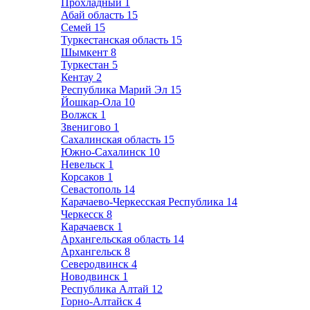
Прохладный
1
Абай область
15
Семей
15
Туркестанская область
15
Шымкент
8
Туркестан
5
Кентау
2
Республика Марий Эл
15
Йошкар-Ола
10
Волжск
1
Звенигово
1
Сахалинская область
15
Южно-Сахалинск
10
Невельск
1
Корсаков
1
Севастополь
14
Карачаево-Черкесская Республика
14
Черкесск
8
Карачаевск
1
Архангельская область
14
Архангельск
8
Северодвинск
4
Новодвинск
1
Республика Алтай
12
Горно-Алтайск
4