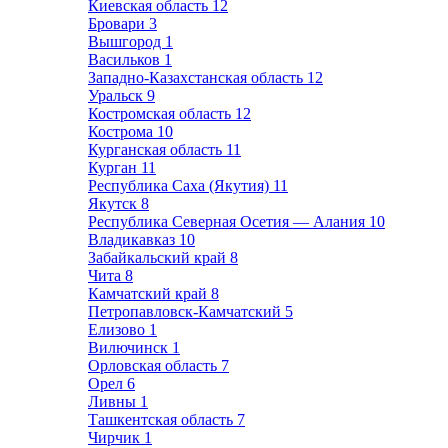
Киевская область
12
Бровари
3
Вышгород
1
Васильков
1
Западно-Казахстанская область
12
Уральск
9
Костромская область
12
Кострома
10
Курганская область
11
Курган
11
Республика Саха (Якутия)
11
Якутск
8
Республика Северная Осетия — Алания
10
Владикавказ
10
Забайкальский край
8
Чита
8
Камчатский край
8
Петропавловск-Камчатский
5
Елизово
1
Вилючинск
1
Орловская область
7
Орел
6
Ливны
1
Ташкентская область
7
Чирчик
1