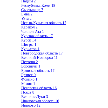
Надым
2
Республика Коми
18
Сыктывкар
7
Емва
2
Ухта
2
Иссык-Кульская область
17
Каракол
2
Чолпон-Ата
1
Курская область
17
Курск
14
Щигры
1
Курчатов
1
Новгородская область
17
Великий Новгород
11
Пестово
2
Боровичи
1
Брянская область
17
Брянск
9
Фокино
1
Мглин
1
Псковская область
16
Псков
8
Великие Луки
3
Ивановская область
16
Иваново
12