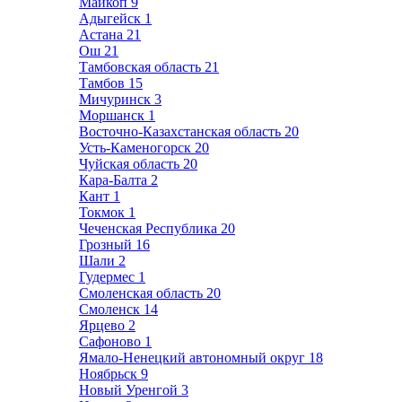
Майкоп
9
Адыгейск
1
Астана
21
Ош
21
Тамбовская область
21
Тамбов
15
Мичуринск
3
Моршанск
1
Восточно-Казахстанская область
20
Усть-Каменогорск
20
Чуйская область
20
Кара-Балта
2
Кант
1
Токмок
1
Чеченская Республика
20
Грозный
16
Шали
2
Гудермес
1
Смоленская область
20
Смоленск
14
Ярцево
2
Сафоново
1
Ямало-Ненецкий автономный округ
18
Ноябрьск
9
Новый Уренгой
3