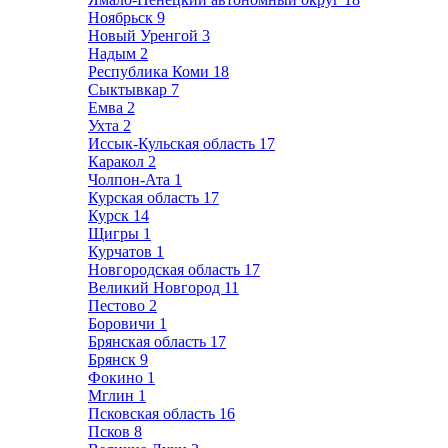
Ноябрьск
9
Новый Уренгой
3
Надым
2
Республика Коми
18
Сыктывкар
7
Емва
2
Ухта
2
Иссык-Кульская область
17
Каракол
2
Чолпон-Ата
1
Курская область
17
Курск
14
Щигры
1
Курчатов
1
Новгородская область
17
Великий Новгород
11
Пестово
2
Боровичи
1
Брянская область
17
Брянск
9
Фокино
1
Мглин
1
Псковская область
16
Псков
8