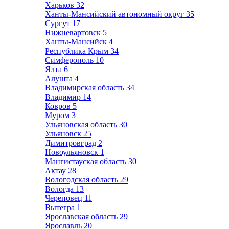
Харьков
32
Ханты-Мансийский автономный округ
35
Сургут
17
Нижневартовск
5
Ханты-Мансийск
4
Республика Крым
34
Симферополь
10
Ялта
6
Алушта
4
Владимирская область
34
Владимир
14
Ковров
5
Муром
3
Ульяновская область
30
Ульяновск
25
Димитровград
2
Новоульяновск
1
Мангистауская область
30
Актау
28
Вологодская область
29
Вологда
13
Череповец
11
Вытегра
1
Ярославская область
29
Ярославль
20