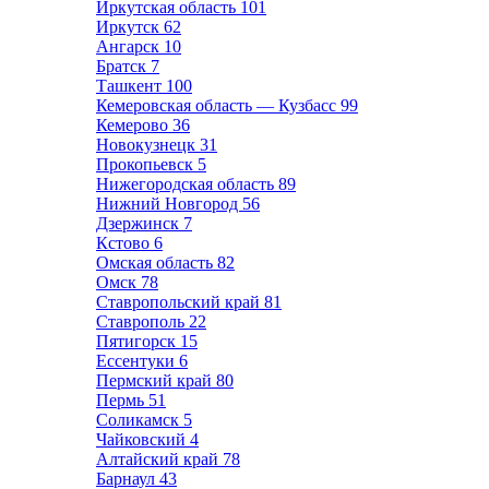
Иркутская область
101
Иркутск
62
Ангарск
10
Братск
7
Ташкент
100
Кемеровская область — Кузбасс
99
Кемерово
36
Новокузнецк
31
Прокопьевск
5
Нижегородская область
89
Нижний Новгород
56
Дзержинск
7
Кстово
6
Омская область
82
Омск
78
Ставропольский край
81
Ставрополь
22
Пятигорск
15
Ессентуки
6
Пермский край
80
Пермь
51
Соликамск
5
Чайковский
4
Алтайский край
78
Барнаул
43