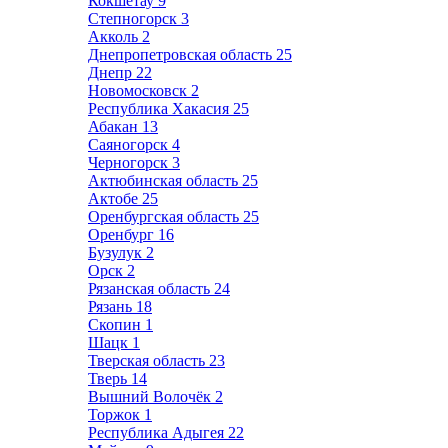
Кокшетау
9
Степногорск
3
Акколь
2
Днепропетровская область
25
Днепр
22
Новомосковск
2
Республика Хакасия
25
Абакан
13
Саяногорск
4
Черногорск
3
Актюбинская область
25
Актобе
25
Оренбургская область
25
Оренбург
16
Бузулук
2
Орск
2
Рязанская область
24
Рязань
18
Скопин
1
Шацк
1
Тверская область
23
Тверь
14
Вышний Волочёк
2
Торжок
1
Республика Адыгея
22