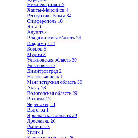
Нижневартовск
5
Ханты-Мансийск
4
Республика Крым
34
Симферополь
10
Ялта
6
Алушта
4
Владимирская область
34
Владимир
14
Ковров
5
Муром
3
Ульяновская область
30
Ульяновск
25
Димитровград
2
Новоульяновск
1
Мангистауская область
30
Актау
28
Вологодская область
29
Вологда
13
Череповец
11
Вытегра
1
Ярославская область
29
Ярославль
20
Рыбинск
3
Углич
1
Калужская область
28