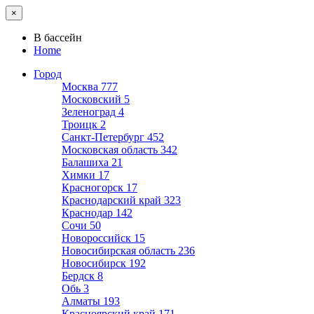
×
В бассейн
Home
Город
Москва
777
Московский
5
Зеленоград
4
Троицк
2
Санкт-Петербург
452
Московская область
342
Балашиха
21
Химки
17
Красногорск
17
Краснодарский край
323
Краснодар
142
Сочи
50
Новороссийск
15
Новосибирская область
236
Новосибирск
192
Бердск
8
Обь
3
Алматы
193
Красноярский край
171