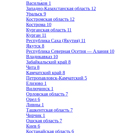
Васильков
1
Западно-Казахстанская область
12
Уральск
9
Костромская область
12
Кострома
10
Курганская область
11
Курган
11
Республика Саха (Якутия)
11
Якутск
8
Республика Северная Осетия — Алания
10
Владикавказ
10
Забайкальский край
8
Чита
8
Камчатский край
8
Петропавловск-Камчатский
5
Елизово
1
Вилючинск
1
Орловская область
7
Орел
6
Ливны
1
Ташкентская область
7
Чирчик
1
Ошская область
7
Киев
6
Костанайская область
6