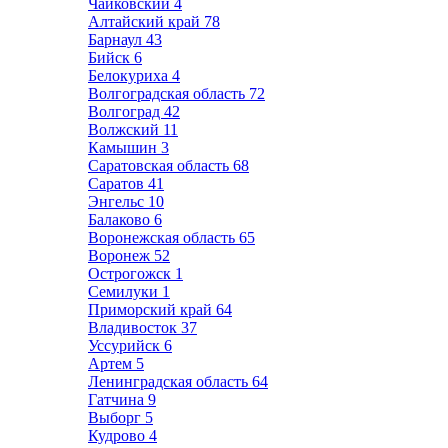
Чайковский
4
Алтайский край
78
Барнаул
43
Бийск
6
Белокуриха
4
Волгоградская область
72
Волгоград
42
Волжский
11
Камышин
3
Саратовская область
68
Саратов
41
Энгельс
10
Балаково
6
Воронежская область
65
Воронеж
52
Острогожск
1
Семилуки
1
Приморский край
64
Владивосток
37
Уссурийск
6
Артем
5
Ленинградская область
64
Гатчина
9
Выборг
5
Кудрово
4