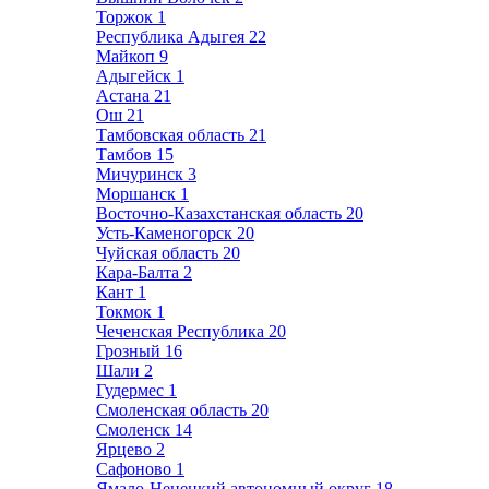
Торжок
1
Республика Адыгея
22
Майкоп
9
Адыгейск
1
Астана
21
Ош
21
Тамбовская область
21
Тамбов
15
Мичуринск
3
Моршанск
1
Восточно-Казахстанская область
20
Усть-Каменогорск
20
Чуйская область
20
Кара-Балта
2
Кант
1
Токмок
1
Чеченская Республика
20
Грозный
16
Шали
2
Гудермес
1
Смоленская область
20
Смоленск
14
Ярцево
2
Сафоново
1
Ямало-Ненецкий автономный округ
18