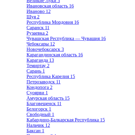
Великие Луки
3
Ивановская область
16
Иваново
12
Шуя
2
Республика Мордовия
16
Саранск
11
Рузаевка
2
Чувашская Республика — Чувашия
16
Чебоксары
12
Новочебоксарск
3
Карагандинская область
16
Караганда
13
Темиртау
2
Сарань
1
Республика Карелия
15
Петрозаводск
11
Кондопога
2
Суоярви
1
Амурская область
15
Благовещенск
11
Белогорск
1
Свободный
1
Кабардино-Балкарская Республика
15
Нальчик
12
Баксан
1