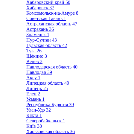
Хабаровский край
50
Хабаровск
37
Комсомольск-на-Амуре
8
Советская Гавань
1
Астраханская область
47
Астрахань
36
Знаменск
1
Нур-Султан
43
Тульская область
42
Тула
26
Щёкино
3
Венев
2
Павлодарская область
40
Павлодар
39
Аксу
1
Липецкая область
40
Липецк
25
Елец
2
Усмань
1
Республика Бурятия
39
Улан-Удэ
32
Кяхта
1
Северобайкальск
1
Київ
38
Харьковская область
36