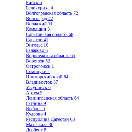
Бийск
6
Белокуриха
4
Волгоградская область
72
Волгоград
42
Волжский
11
Камышин
3
Саратовская область
68
Саратов
41
Энгельс
10
Балаково
6
Воронежская область
65
Воронеж
52
Острогожск
1
Семилуки
1
Приморский край
64
Владивосток
37
Уссурийск
6
Артем
5
Ленинградская область
64
Гатчина
9
Выборг
5
Кудрово
4
Республика Дагестан
63
Махачкала
36
Дербент
8