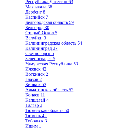
Республика Дагестан
63
Махачкала
36
Дербент
8
Каспийск
7
Белгородская область
59
Белгород
30
Старый Оскол
5
Валуйки
3
Калининградская область
54
Калининград
37
Светлогорск
5
Зеленоградск
5
Удмуртская Республика
53
Ижевск
42
Воткинск
2
Глазов
2
Бишкек
53
Алматинская область
52
Конаев
11
Капшагай
4
Талгар
3
Тюменская область
50
Тюмень
42
Тобольск
3
Ишим
1