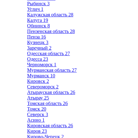
Рыбинск
3
Углич
1
Калужская область
28
Калуга
19
Обнинск
8
Пензенская область
28
Пенза
16
Кузнецк
3
Заречный
2
Одесская область
27
Одесса
23
Черноморск
1
Мурманская область
27
Мурманск
10
Кировск
2
Североморск
2
Атырауская область
26
Атырау
25
Томская область
26
Томск
20
Северск
3
Асино
1
Кировская область
26
Киров
23
Кирово-Чепецк
2