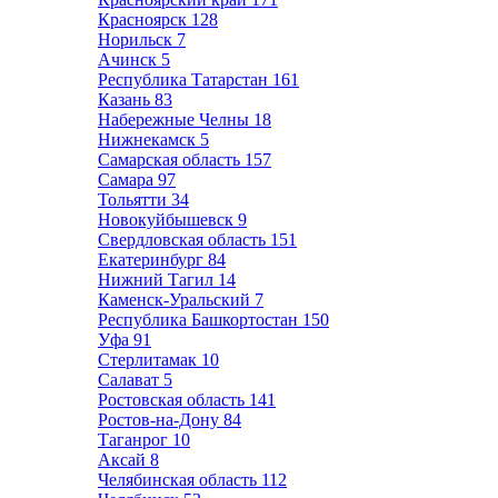
Красноярск
128
Норильск
7
Ачинск
5
Республика Татарстан
161
Казань
83
Набережные Челны
18
Нижнекамск
5
Самарская область
157
Самара
97
Тольятти
34
Новокуйбышевск
9
Свердловская область
151
Екатеринбург
84
Нижний Тагил
14
Каменск-Уральский
7
Республика Башкортостан
150
Уфа
91
Стерлитамак
10
Салават
5
Ростовская область
141
Ростов-на-Дону
84
Таганрог
10
Аксай
8
Челябинская область
112