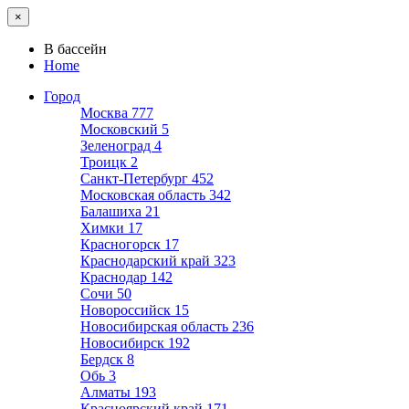
×
В бассейн
Home
Город
Москва
777
Московский
5
Зеленоград
4
Троицк
2
Санкт-Петербург
452
Московская область
342
Балашиха
21
Химки
17
Красногорск
17
Краснодарский край
323
Краснодар
142
Сочи
50
Новороссийск
15
Новосибирская область
236
Новосибирск
192
Бердск
8
Обь
3
Алматы
193
Красноярский край
171