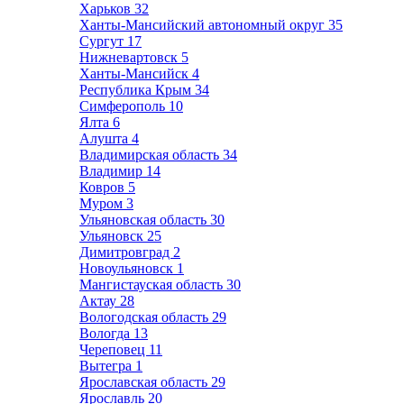
Харьков
32
Ханты-Мансийский автономный округ
35
Сургут
17
Нижневартовск
5
Ханты-Мансийск
4
Республика Крым
34
Симферополь
10
Ялта
6
Алушта
4
Владимирская область
34
Владимир
14
Ковров
5
Муром
3
Ульяновская область
30
Ульяновск
25
Димитровград
2
Новоульяновск
1
Мангистауская область
30
Актау
28
Вологодская область
29
Вологда
13
Череповец
11
Вытегра
1
Ярославская область
29
Ярославль
20