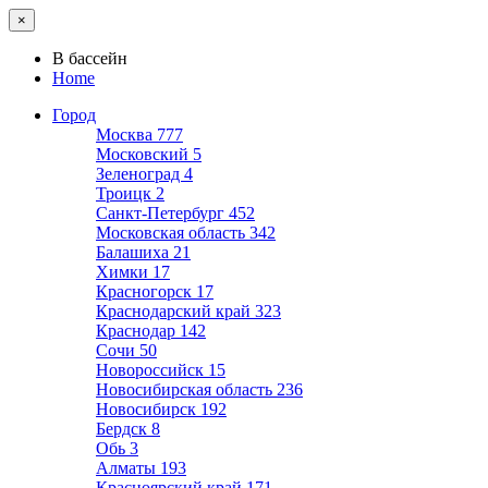
×
В бассейн
Home
Город
Москва
777
Московский
5
Зеленоград
4
Троицк
2
Санкт-Петербург
452
Московская область
342
Балашиха
21
Химки
17
Красногорск
17
Краснодарский край
323
Краснодар
142
Сочи
50
Новороссийск
15
Новосибирская область
236
Новосибирск
192
Бердск
8
Обь
3
Алматы
193
Красноярский край
171