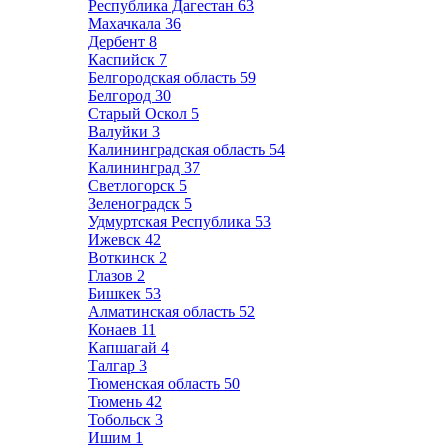
Республика Дагестан
63
Махачкала
36
Дербент
8
Каспийск
7
Белгородская область
59
Белгород
30
Старый Оскол
5
Валуйки
3
Калининградская область
54
Калининград
37
Светлогорск
5
Зеленоградск
5
Удмуртская Республика
53
Ижевск
42
Воткинск
2
Глазов
2
Бишкек
53
Алматинская область
52
Конаев
11
Капшагай
4
Талгар
3
Тюменская область
50
Тюмень
42
Тобольск
3
Ишим
1