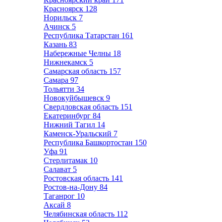
Красноярск
128
Норильск
7
Ачинск
5
Республика Татарстан
161
Казань
83
Набережные Челны
18
Нижнекамск
5
Самарская область
157
Самара
97
Тольятти
34
Новокуйбышевск
9
Свердловская область
151
Екатеринбург
84
Нижний Тагил
14
Каменск-Уральский
7
Республика Башкортостан
150
Уфа
91
Стерлитамак
10
Салават
5
Ростовская область
141
Ростов-на-Дону
84
Таганрог
10
Аксай
8
Челябинская область
112