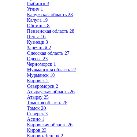
Рыбинск
3
Углич
1
Калужская область
28
Калуга
19
Обнинск
8
Пензенская область
28
Пенза
16
Кузнецк
3
Заречный
2
Одесская область
27
Одесса
23
Черноморск
1
Мурманская область
27
Мурманск
10
Кировск
2
Североморск
2
Атырауская область
26
Атырау
25
Томская область
26
Томск
20
Северск
3
Асино
1
Кировская область
26
Киров
23
Кирово-Чепецк
2