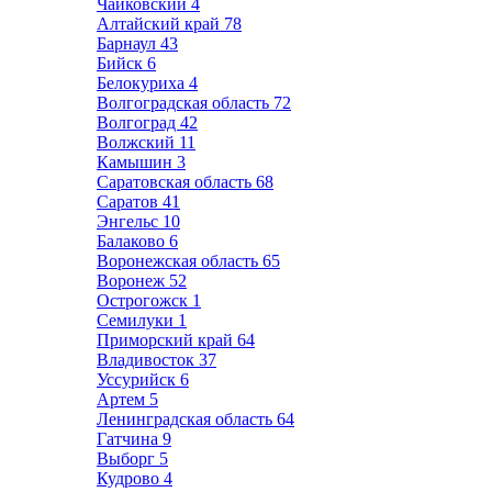
Чайковский
4
Алтайский край
78
Барнаул
43
Бийск
6
Белокуриха
4
Волгоградская область
72
Волгоград
42
Волжский
11
Камышин
3
Саратовская область
68
Саратов
41
Энгельс
10
Балаково
6
Воронежская область
65
Воронеж
52
Острогожск
1
Семилуки
1
Приморский край
64
Владивосток
37
Уссурийск
6
Артем
5
Ленинградская область
64
Гатчина
9
Выборг
5
Кудрово
4