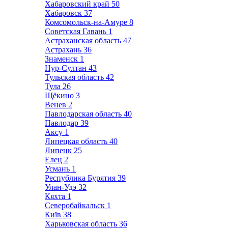
Хабаровский край
50
Хабаровск
37
Комсомольск-на-Амуре
8
Советская Гавань
1
Астраханская область
47
Астрахань
36
Знаменск
1
Нур-Султан
43
Тульская область
42
Тула
26
Щёкино
3
Венев
2
Павлодарская область
40
Павлодар
39
Аксу
1
Липецкая область
40
Липецк
25
Елец
2
Усмань
1
Республика Бурятия
39
Улан-Удэ
32
Кяхта
1
Северобайкальск
1
Київ
38
Харьковская область
36