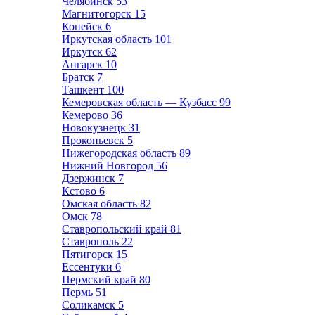
Челябинск
53
Магнитогорск
15
Копейск
6
Иркутская область
101
Иркутск
62
Ангарск
10
Братск
7
Ташкент
100
Кемеровская область — Кузбасс
99
Кемерово
36
Новокузнецк
31
Прокопьевск
5
Нижегородская область
89
Нижний Новгород
56
Дзержинск
7
Кстово
6
Омская область
82
Омск
78
Ставропольский край
81
Ставрополь
22
Пятигорск
15
Ессентуки
6
Пермский край
80
Пермь
51
Соликамск
5