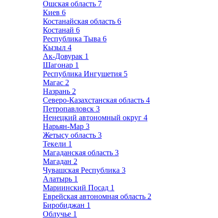
Ошская область
7
Киев
6
Костанайская область
6
Костанай
6
Республика Тыва
6
Кызыл
4
Ак-Довурак
1
Шагонар
1
Республика Ингушетия
5
Магас
2
Назрань
2
Северо-Казахстанская область
4
Петропавловск
3
Ненецкий автономный округ
4
Нарьян-Мар
3
Жетысу область
3
Текели
1
Магаданская область
3
Магадан
2
Чувашская Республика
3
Алатырь
1
Мариинский Посад
1
Еврейская автономная область
2
Биробиджан
1
Облучье
1