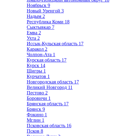
Ноябрьск
9
Новый Уренгой
3
Надым
2
Республика Коми
18
Сыктывкар
7
Емва
2
Ухта
2
Иссык-Кульская область
17
Каракол
2
Чолпон-Ата
1
Курская область
17
Курск
14
Щигры
1
Курчатов
1
Новгородская область
17
Великий Новгород
11
Пестово
2
Боровичи
1
Брянская область
17
Брянск
9
Фокино
1
Мглин
1
Псковская область
16
Псков
8