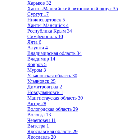
Харьков
32
Ханты-Мансийский автономный округ
35
Сургут
17
Нижневартовск
5
Ханты-Мансийск
4
Республика Крым
34
Симферополь
10
Ялта
6
Алушта
4
Владимирская область
34
Владимир
14
Ковров
5
Муром
3
Ульяновская область
30
Ульяновск
25
Димитровград
2
Новоульяновск
1
Мангистауская область
30
Актау
28
Вологодская область
29
Вологда
13
Череповец
11
Вытегра
1
Ярославская область
29
Ярославль
20