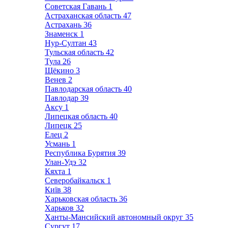
Советская Гавань
1
Астраханская область
47
Астрахань
36
Знаменск
1
Нур-Султан
43
Тульская область
42
Тула
26
Щёкино
3
Венев
2
Павлодарская область
40
Павлодар
39
Аксу
1
Липецкая область
40
Липецк
25
Елец
2
Усмань
1
Республика Бурятия
39
Улан-Удэ
32
Кяхта
1
Северобайкальск
1
Київ
38
Харьковская область
36
Харьков
32
Ханты-Мансийский автономный округ
35
Сургут
17