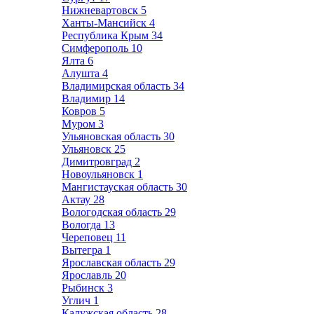
Нижневартовск
5
Ханты-Мансийск
4
Республика Крым
34
Симферополь
10
Ялта
6
Алушта
4
Владимирская область
34
Владимир
14
Ковров
5
Муром
3
Ульяновская область
30
Ульяновск
25
Димитровград
2
Новоульяновск
1
Мангистауская область
30
Актау
28
Вологодская область
29
Вологда
13
Череповец
11
Вытегра
1
Ярославская область
29
Ярославль
20
Рыбинск
3
Углич
1
Калужская область
28