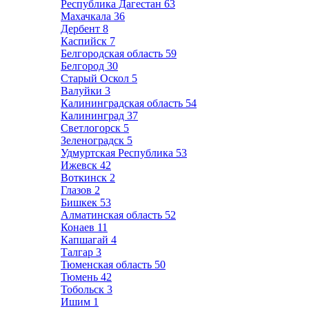
Республика Дагестан
63
Махачкала
36
Дербент
8
Каспийск
7
Белгородская область
59
Белгород
30
Старый Оскол
5
Валуйки
3
Калининградская область
54
Калининград
37
Светлогорск
5
Зеленоградск
5
Удмуртская Республика
53
Ижевск
42
Воткинск
2
Глазов
2
Бишкек
53
Алматинская область
52
Конаев
11
Капшагай
4
Талгар
3
Тюменская область
50
Тюмень
42
Тобольск
3
Ишим
1