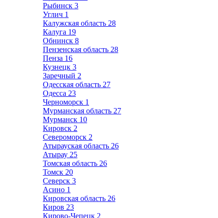
Рыбинск
3
Углич
1
Калужская область
28
Калуга
19
Обнинск
8
Пензенская область
28
Пенза
16
Кузнецк
3
Заречный
2
Одесская область
27
Одесса
23
Черноморск
1
Мурманская область
27
Мурманск
10
Кировск
2
Североморск
2
Атырауская область
26
Атырау
25
Томская область
26
Томск
20
Северск
3
Асино
1
Кировская область
26
Киров
23
Кирово-Чепецк
2