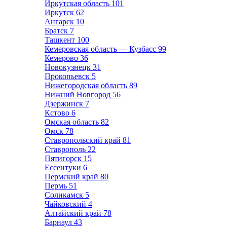
Иркутская область
101
Иркутск
62
Ангарск
10
Братск
7
Ташкент
100
Кемеровская область — Кузбасс
99
Кемерово
36
Новокузнецк
31
Прокопьевск
5
Нижегородская область
89
Нижний Новгород
56
Дзержинск
7
Кстово
6
Омская область
82
Омск
78
Ставропольский край
81
Ставрополь
22
Пятигорск
15
Ессентуки
6
Пермский край
80
Пермь
51
Соликамск
5
Чайковский
4
Алтайский край
78
Барнаул
43