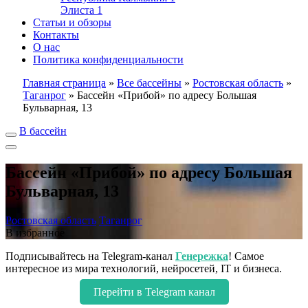
Элиста
1
Статьи и обзоры
Контакты
О нас
Политика конфиденциальности
Главная страница
»
Все бассейны
»
Ростовская область
»
Таганрог
»
Бассейн «Прибой» по адресу Большая
Бульварная, 13
В бассейн
Бассейн «Прибой» по адресу Большая
Бульварная, 13
Ростовская область
Таганрог
В избранное
Подписывайтесь на Telegram-канал
Генережка
! Самое
интересное из мира технологий, нейросетей, IT и бизнеса.
Перейти в Telegram канал