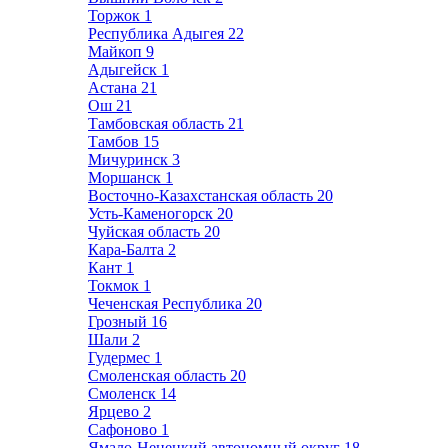
Торжок
1
Республика Адыгея
22
Майкоп
9
Адыгейск
1
Астана
21
Ош
21
Тамбовская область
21
Тамбов
15
Мичуринск
3
Моршанск
1
Восточно-Казахстанская область
20
Усть-Каменогорск
20
Чуйская область
20
Кара-Балта
2
Кант
1
Токмок
1
Чеченская Республика
20
Грозный
16
Шали
2
Гудермес
1
Смоленская область
20
Смоленск
14
Ярцево
2
Сафоново
1
Ямало-Ненецкий автономный округ
18