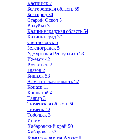
Каспийск
7
Белгородская область
59
Белгород
30
Старый Оскол
5
Валуйки
3
Калининградская область
54
Калининград
37
Светлогорск
5
Зеленоградск
5
Удмуртская Республика
53
Ижевск
42
Воткинск
2
Глазов
2
Бишкек
53
Алматинская область
52
Конаев
11
Капшагай
4
Талгар
3
Тюменская область
50
Тюмень
42
Тобольск
3
Ишим
1
Хабаровский край
50
Хабаровск
37
Комсомольск-на-Амуре
8