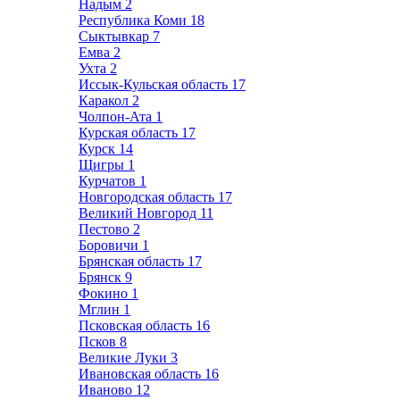
Надым
2
Республика Коми
18
Сыктывкар
7
Емва
2
Ухта
2
Иссык-Кульская область
17
Каракол
2
Чолпон-Ата
1
Курская область
17
Курск
14
Щигры
1
Курчатов
1
Новгородская область
17
Великий Новгород
11
Пестово
2
Боровичи
1
Брянская область
17
Брянск
9
Фокино
1
Мглин
1
Псковская область
16
Псков
8
Великие Луки
3
Ивановская область
16
Иваново
12