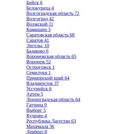
Бийск
6
Белокуриха
4
Волгоградская область
72
Волгоград
42
Волжский
11
Камышин
3
Саратовская область
68
Саратов
41
Энгельс
10
Балаково
6
Воронежская область
65
Воронеж
52
Острогожск
1
Семилуки
1
Приморский край
64
Владивосток
37
Уссурийск
6
Артем
5
Ленинградская область
64
Гатчина
9
Выборг
5
Кудрово
4
Республика Дагестан
63
Махачкала
36
Дербент
8