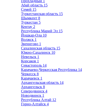
Прохладный
1
Абай область
15
Семей
15
Туркестанская область
15
Шымкент
8
Туркестан
5
Кентау
2
Республика Марий Эл
15
Йошкар-Ола
10
Волжск
1
Звенигово
1
Сахалинская область
15
Южно-Сахалинск
10
Невельск
1
Корсаков
1
Севастополь
14
Карачаево-Черкесская Республика
14
Черкесск
8
Карачаевск
1
Архангельская область
14
Архангельск
8
Северодвинск
4
Новодвинск
1
Республика Алтай
12
Горно-Алтайск
4