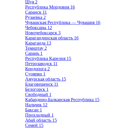
Шуя
2
Республика Мордовия
16
Саранск
11
Рузаевка
2
Чувашская Республика — Чувашия
16
Чебоксары
12
Новочебоксарск
3
Карагандинская область
16
Караганда
13
Темиртау
2
Сарань
1
Республика Карелия
15
Петрозаводск
11
Кондопога
2
Суоярви
1
Амурская область
15
Благовещенск
11
Белогорск
1
Свободный
1
Кабардино-Балкарская Республика
15
Нальчик
12
Баксан
1
Прохладный
1
Абай область
15
Семей
15