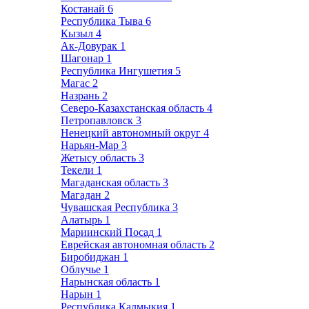
Костанай
6
Республика Тыва
6
Кызыл
4
Ак-Довурак
1
Шагонар
1
Республика Ингушетия
5
Магас
2
Назрань
2
Северо-Казахстанская область
4
Петропавловск
3
Ненецкий автономный округ
4
Нарьян-Мар
3
Жетысу область
3
Текели
1
Магаданская область
3
Магадан
2
Чувашская Республика
3
Алатырь
1
Мариинский Посад
1
Еврейская автономная область
2
Биробиджан
1
Облучье
1
Нарынская область
1
Нарын
1
Республика Калмыкия
1