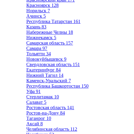
Красноярск
128
Норильск
7
Ачинск
5
Республика Татарстан
161
Казань
83
Набережные Челны
18
Нижнекамск
5
Самарская область
157
Самара
97
Тольятти
34
Новокуйбышевск
9
Свердловская область
151
Екатеринбург
84
Нижний Тагил
14
Каменск-Уральский
7
Республика Башкортостан
150
Уфа
91
Стерлитамак
10
Салават
5
Ростовская область
141
Ростов-на-Дону
84
Таганрог
10
Аксай
8
Челябинская область
112