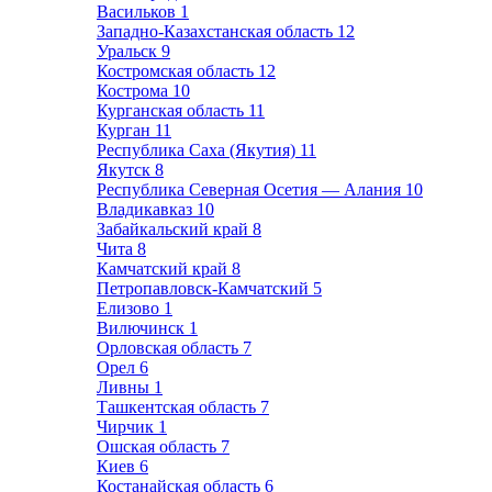
Васильков
1
Западно-Казахстанская область
12
Уральск
9
Костромская область
12
Кострома
10
Курганская область
11
Курган
11
Республика Саха (Якутия)
11
Якутск
8
Республика Северная Осетия — Алания
10
Владикавказ
10
Забайкальский край
8
Чита
8
Камчатский край
8
Петропавловск-Камчатский
5
Елизово
1
Вилючинск
1
Орловская область
7
Орел
6
Ливны
1
Ташкентская область
7
Чирчик
1
Ошская область
7
Киев
6
Костанайская область
6