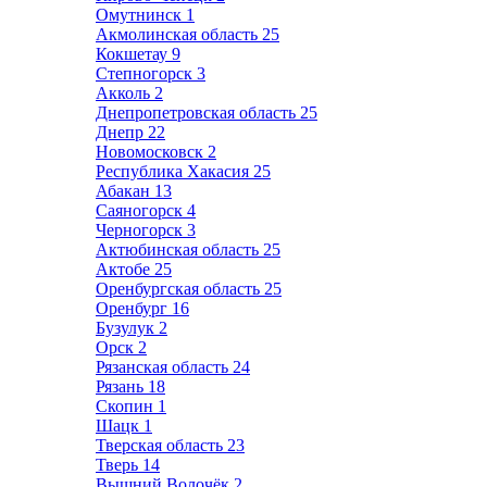
Омутнинск
1
Акмолинская область
25
Кокшетау
9
Степногорск
3
Акколь
2
Днепропетровская область
25
Днепр
22
Новомосковск
2
Республика Хакасия
25
Абакан
13
Саяногорск
4
Черногорск
3
Актюбинская область
25
Актобе
25
Оренбургская область
25
Оренбург
16
Бузулук
2
Орск
2
Рязанская область
24
Рязань
18
Скопин
1
Шацк
1
Тверская область
23
Тверь
14
Вышний Волочёк
2