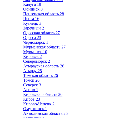
Калуга
19
Обнинск
8
Пензенская область
28
Пенза
16
Кузнецк
3
Заречный
2
Одесская область
27
Одесса
23
Черноморск
1
Мурманская область
27
Мурманск
10
Кировск
2
Североморск
2
Атырауская область
26
Атырау
25
Томская область
26
Томск
20
Северск
3
Асино
1
Кировская область
26
Киров
23
Кирово-Чепецк
2
Омутнинск
1
Акмолинская область
25