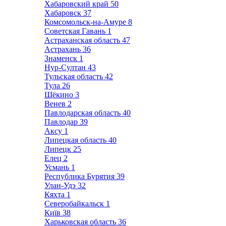
Хабаровский край
50
Хабаровск
37
Комсомольск-на-Амуре
8
Советская Гавань
1
Астраханская область
47
Астрахань
36
Знаменск
1
Нур-Султан
43
Тульская область
42
Тула
26
Щёкино
3
Венев
2
Павлодарская область
40
Павлодар
39
Аксу
1
Липецкая область
40
Липецк
25
Елец
2
Усмань
1
Республика Бурятия
39
Улан-Удэ
32
Кяхта
1
Северобайкальск
1
Київ
38
Харьковская область
36