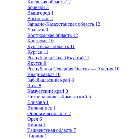
Киевская область
12
Бровари
3
Вышгород
1
Васильков
1
Западно-Казахстанская область
12
Уральск
9
Костромская область
12
Кострома
10
Курганская область
11
Курган
11
Республика Саха (Якутия)
11
Якутск
8
Республика Северная Осетия — Алания
10
Владикавказ
10
Забайкальский край
8
Чита
8
Камчатский край
8
Петропавловск-Камчатский
5
Елизово
1
Вилючинск
1
Орловская область
7
Орел
6
Ливны
1
Ташкентская область
7
Чирчик
1