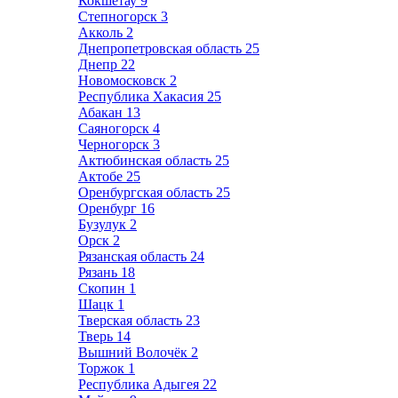
Кокшетау
9
Степногорск
3
Акколь
2
Днепропетровская область
25
Днепр
22
Новомосковск
2
Республика Хакасия
25
Абакан
13
Саяногорск
4
Черногорск
3
Актюбинская область
25
Актобе
25
Оренбургская область
25
Оренбург
16
Бузулук
2
Орск
2
Рязанская область
24
Рязань
18
Скопин
1
Шацк
1
Тверская область
23
Тверь
14
Вышний Волочёк
2
Торжок
1
Республика Адыгея
22