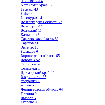
Чайковский
4
Алтайский край
78
Барнаул
43
Бийск
6
Белокуриха
4
Волгоградская область
72
Волгоград
42
Волжский
11
Камышин
3
Саратовская область
68
Саратов
41
Энгельс
10
Балаково
6
Воронежская область
65
Воронеж
52
Острогожск
1
Семилуки
1
Приморский край
64
Владивосток
37
Уссурийск
6
Артем
5
Ленинградская область
64
Гатчина
9
Выборг
5
Кудрово
4