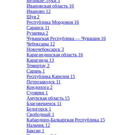
Великие Луки
3
Ивановская область
16
Иваново
12
Шуя
2
Республика Мордовия
16
Саранск
11
Рузаевка
2
Чувашская Республика — Чувашия
16
Чебоксары
12
Новочебоксарск
3
Карагандинская область
16
Караганда
13
Темиртау
2
Сарань
1
Республика Карелия
15
Петрозаводск
11
Кондопога
2
Суоярви
1
Амурская область
15
Благовещенск
11
Белогорск
1
Свободный
1
Кабардино-Балкарская Республика
15
Нальчик
12
Баксан
1