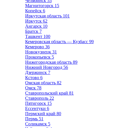
Челябинск
53
Магнитогорск
15
Копейск
6
Иркутская область
101
Иркутск
62
Ангарск
10
Братск
7
Ташкент
100
Кемеровская область — Кузбасс
99
Кемерово
36
Новокузнецк
31
Прокопьевск
5
Нижегородская область
89
Нижний Новгород
56
Дзержинск
7
Кстово
6
Омская область
82
Омск
78
Ставропольский край
81
Ставрополь
22
Пятигорск
15
Ессентуки
6
Пермский край
80
Пермь
51
Соликамск
5