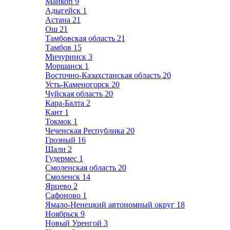
Майкоп
9
Адыгейск
1
Астана
21
Ош
21
Тамбовская область
21
Тамбов
15
Мичуринск
3
Моршанск
1
Восточно-Казахстанская область
20
Усть-Каменогорск
20
Чуйская область
20
Кара-Балта
2
Кант
1
Токмок
1
Чеченская Республика
20
Грозный
16
Шали
2
Гудермес
1
Смоленская область
20
Смоленск
14
Ярцево
2
Сафоново
1
Ямало-Ненецкий автономный округ
18
Ноябрьск
9
Новый Уренгой
3