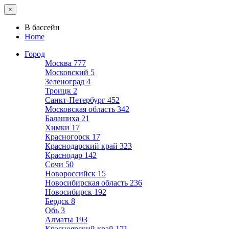
×
В бассейн
Home
Город
Москва
777
Московский
5
Зеленоград
4
Троицк
2
Санкт-Петербург
452
Московская область
342
Балашиха
21
Химки
17
Красногорск
17
Краснодарский край
323
Краснодар
142
Сочи
50
Новороссийск
15
Новосибирская область
236
Новосибирск
192
Бердск
8
Обь
3
Алматы
193
Красноярский край
171