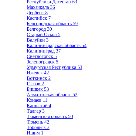
Республика Дагестан
63
Махачкала
36
Дербент
8
Каспийск
7
Белгородская область
59
Белгород
30
Старый Оскол
5
Валуйки
3
Калининградская область
54
Калининград
37
Светлогорск
5
Зеленоградск
5
Удмуртская Республика
53
Ижевск
42
Воткинск
2
Глазов
2
Бишкек
53
Алматинская область
52
Конаев
11
Капшагай
4
Талгар
3
Тюменская область
50
Тюмень
42
Тобольск
3
Ишим
1