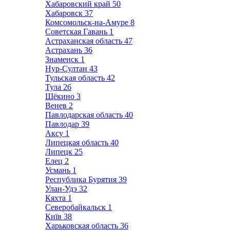
Хабаровский край
50
Хабаровск
37
Комсомольск-на-Амуре
8
Советская Гавань
1
Астраханская область
47
Астрахань
36
Знаменск
1
Нур-Султан
43
Тульская область
42
Тула
26
Щёкино
3
Венев
2
Павлодарская область
40
Павлодар
39
Аксу
1
Липецкая область
40
Липецк
25
Елец
2
Усмань
1
Республика Бурятия
39
Улан-Удэ
32
Кяхта
1
Северобайкальск
1
Київ
38
Харьковская область
36