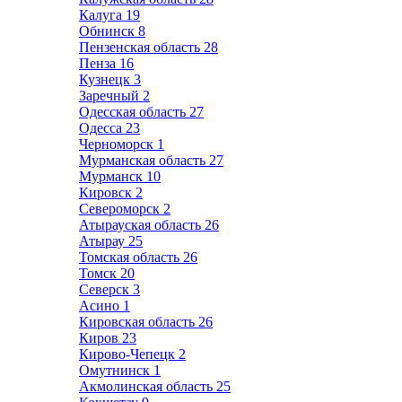
Калуга
19
Обнинск
8
Пензенская область
28
Пенза
16
Кузнецк
3
Заречный
2
Одесская область
27
Одесса
23
Черноморск
1
Мурманская область
27
Мурманск
10
Кировск
2
Североморск
2
Атырауская область
26
Атырау
25
Томская область
26
Томск
20
Северск
3
Асино
1
Кировская область
26
Киров
23
Кирово-Чепецк
2
Омутнинск
1
Акмолинская область
25