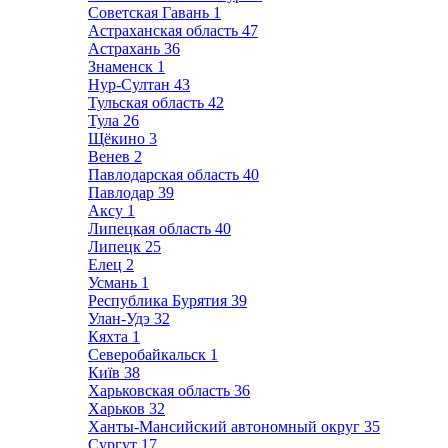
Советская Гавань
1
Астраханская область
47
Астрахань
36
Знаменск
1
Нур-Султан
43
Тульская область
42
Тула
26
Щёкино
3
Венев
2
Павлодарская область
40
Павлодар
39
Аксу
1
Липецкая область
40
Липецк
25
Елец
2
Усмань
1
Республика Бурятия
39
Улан-Удэ
32
Кяхта
1
Северобайкальск
1
Київ
38
Харьковская область
36
Харьков
32
Ханты-Мансийский автономный округ
35
Сургут
17