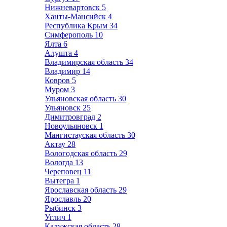
Нижневартовск
5
Ханты-Мансийск
4
Республика Крым
34
Симферополь
10
Ялта
6
Алушта
4
Владимирская область
34
Владимир
14
Ковров
5
Муром
3
Ульяновская область
30
Ульяновск
25
Димитровград
2
Новоульяновск
1
Мангистауская область
30
Актау
28
Вологодская область
29
Вологда
13
Череповец
11
Вытегра
1
Ярославская область
29
Ярославль
20
Рыбинск
3
Углич
1
Калужская область
28