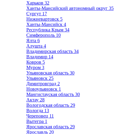
Харьков
32
Ханты-Мансийский автономный округ
35
Сургут
17
Нижневартовск
5
Ханты-Мансийск
4
Республика Крым
34
Симферополь
10
Ялта
6
Алушта
4
Владимирская область
34
Владимир
14
Ковров
5
Муром
3
Ульяновская область
30
Ульяновск
25
Димитровград
2
Новоульяновск
1
Мангистауская область
30
Актау
28
Вологодская область
29
Вологда
13
Череповец
11
Вытегра
1
Ярославская область
29
Ярославль
20