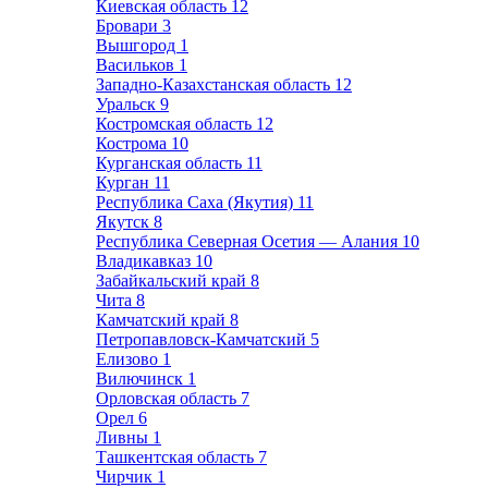
Киевская область
12
Бровари
3
Вышгород
1
Васильков
1
Западно-Казахстанская область
12
Уральск
9
Костромская область
12
Кострома
10
Курганская область
11
Курган
11
Республика Саха (Якутия)
11
Якутск
8
Республика Северная Осетия — Алания
10
Владикавказ
10
Забайкальский край
8
Чита
8
Камчатский край
8
Петропавловск-Камчатский
5
Елизово
1
Вилючинск
1
Орловская область
7
Орел
6
Ливны
1
Ташкентская область
7
Чирчик
1