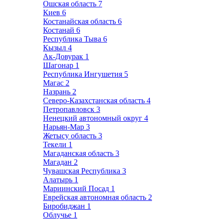
Ошская область
7
Киев
6
Костанайская область
6
Костанай
6
Республика Тыва
6
Кызыл
4
Ак-Довурак
1
Шагонар
1
Республика Ингушетия
5
Магас
2
Назрань
2
Северо-Казахстанская область
4
Петропавловск
3
Ненецкий автономный округ
4
Нарьян-Мар
3
Жетысу область
3
Текели
1
Магаданская область
3
Магадан
2
Чувашская Республика
3
Алатырь
1
Мариинский Посад
1
Еврейская автономная область
2
Биробиджан
1
Облучье
1