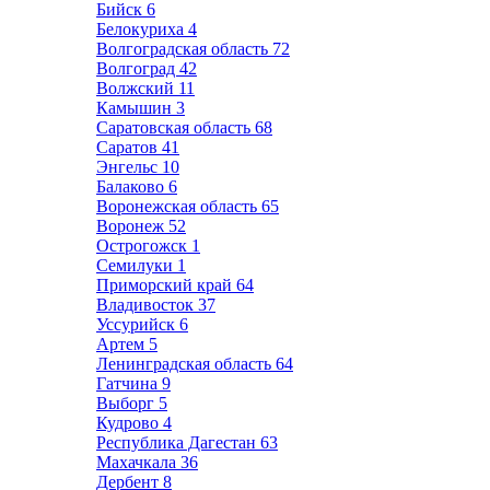
Бийск
6
Белокуриха
4
Волгоградская область
72
Волгоград
42
Волжский
11
Камышин
3
Саратовская область
68
Саратов
41
Энгельс
10
Балаково
6
Воронежская область
65
Воронеж
52
Острогожск
1
Семилуки
1
Приморский край
64
Владивосток
37
Уссурийск
6
Артем
5
Ленинградская область
64
Гатчина
9
Выборг
5
Кудрово
4
Республика Дагестан
63
Махачкала
36
Дербент
8