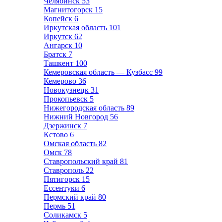
Челябинск
53
Магнитогорск
15
Копейск
6
Иркутская область
101
Иркутск
62
Ангарск
10
Братск
7
Ташкент
100
Кемеровская область — Кузбасс
99
Кемерово
36
Новокузнецк
31
Прокопьевск
5
Нижегородская область
89
Нижний Новгород
56
Дзержинск
7
Кстово
6
Омская область
82
Омск
78
Ставропольский край
81
Ставрополь
22
Пятигорск
15
Ессентуки
6
Пермский край
80
Пермь
51
Соликамск
5