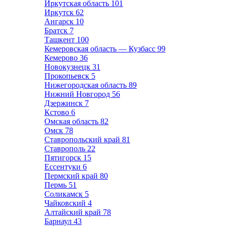
Иркутская область
101
Иркутск
62
Ангарск
10
Братск
7
Ташкент
100
Кемеровская область — Кузбасс
99
Кемерово
36
Новокузнецк
31
Прокопьевск
5
Нижегородская область
89
Нижний Новгород
56
Дзержинск
7
Кстово
6
Омская область
82
Омск
78
Ставропольский край
81
Ставрополь
22
Пятигорск
15
Ессентуки
6
Пермский край
80
Пермь
51
Соликамск
5
Чайковский
4
Алтайский край
78
Барнаул
43