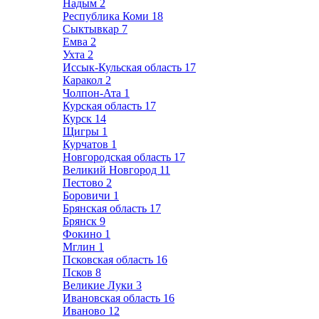
Надым
2
Республика Коми
18
Сыктывкар
7
Емва
2
Ухта
2
Иссык-Кульская область
17
Каракол
2
Чолпон-Ата
1
Курская область
17
Курск
14
Щигры
1
Курчатов
1
Новгородская область
17
Великий Новгород
11
Пестово
2
Боровичи
1
Брянская область
17
Брянск
9
Фокино
1
Мглин
1
Псковская область
16
Псков
8
Великие Луки
3
Ивановская область
16
Иваново
12