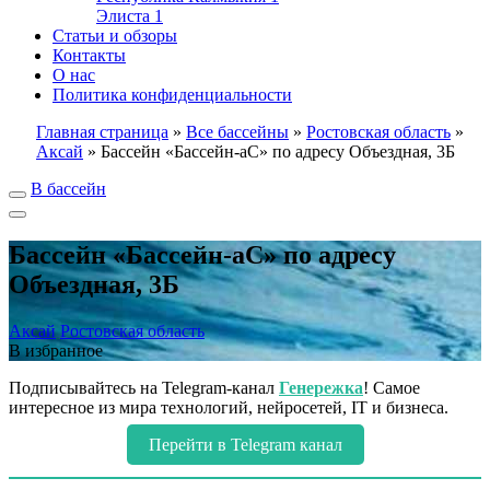
Элиста
1
Статьи и обзоры
Контакты
О нас
Политика конфиденциальности
Главная страница
»
Все бассейны
»
Ростовская область
»
Аксай
»
Бассейн «Бассейн-аС» по адресу Объездная, 3Б
В бассейн
Бассейн «Бассейн-аС» по адресу
Объездная, 3Б
Аксай
Ростовская область
В избранное
Подписывайтесь на Telegram-канал
Генережка
! Самое
интересное из мира технологий, нейросетей, IT и бизнеса.
Перейти в Telegram канал