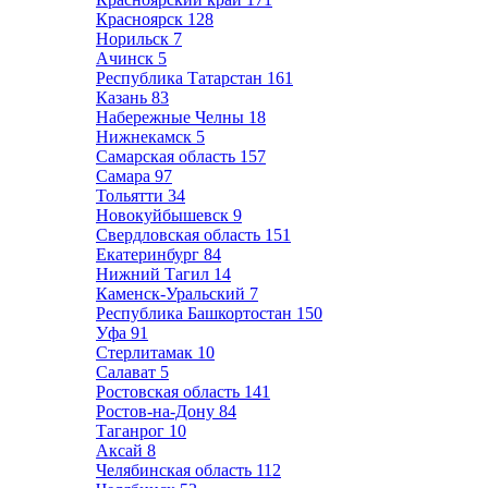
Красноярск
128
Норильск
7
Ачинск
5
Республика Татарстан
161
Казань
83
Набережные Челны
18
Нижнекамск
5
Самарская область
157
Самара
97
Тольятти
34
Новокуйбышевск
9
Свердловская область
151
Екатеринбург
84
Нижний Тагил
14
Каменск-Уральский
7
Республика Башкортостан
150
Уфа
91
Стерлитамак
10
Салават
5
Ростовская область
141
Ростов-на-Дону
84
Таганрог
10
Аксай
8
Челябинская область
112