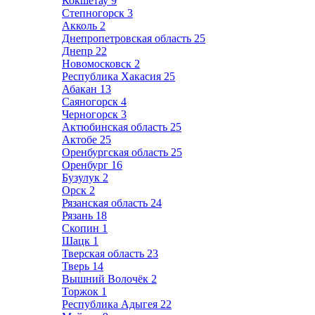
Кокшетау
9
Степногорск
3
Акколь
2
Днепропетровская область
25
Днепр
22
Новомосковск
2
Республика Хакасия
25
Абакан
13
Саяногорск
4
Черногорск
3
Актюбинская область
25
Актобе
25
Оренбургская область
25
Оренбург
16
Бузулук
2
Орск
2
Рязанская область
24
Рязань
18
Скопин
1
Шацк
1
Тверская область
23
Тверь
14
Вышний Волочёк
2
Торжок
1
Республика Адыгея
22