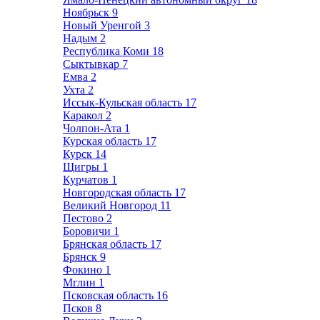
Ноябрьск
9
Новый Уренгой
3
Надым
2
Республика Коми
18
Сыктывкар
7
Емва
2
Ухта
2
Иссык-Кульская область
17
Каракол
2
Чолпон-Ата
1
Курская область
17
Курск
14
Щигры
1
Курчатов
1
Новгородская область
17
Великий Новгород
11
Пестово
2
Боровичи
1
Брянская область
17
Брянск
9
Фокино
1
Мглин
1
Псковская область
16
Псков
8