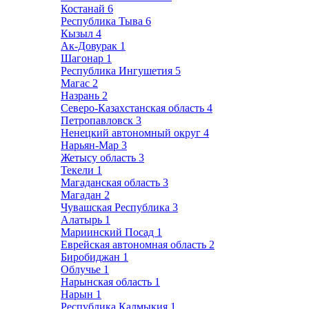
Костанай
6
Республика Тыва
6
Кызыл
4
Ак-Довурак
1
Шагонар
1
Республика Ингушетия
5
Магас
2
Назрань
2
Северо-Казахстанская область
4
Петропавловск
3
Ненецкий автономный округ
4
Нарьян-Мар
3
Жетысу область
3
Текели
1
Магаданская область
3
Магадан
2
Чувашская Республика
3
Алатырь
1
Мариинский Посад
1
Еврейская автономная область
2
Биробиджан
1
Облучье
1
Нарынская область
1
Нарын
1
Республика Калмыкия
1