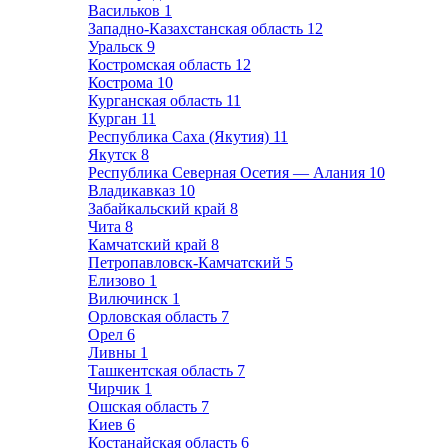
Васильков
1
Западно-Казахстанская область
12
Уральск
9
Костромская область
12
Кострома
10
Курганская область
11
Курган
11
Республика Саха (Якутия)
11
Якутск
8
Республика Северная Осетия — Алания
10
Владикавказ
10
Забайкальский край
8
Чита
8
Камчатский край
8
Петропавловск-Камчатский
5
Елизово
1
Вилючинск
1
Орловская область
7
Орел
6
Ливны
1
Ташкентская область
7
Чирчик
1
Ошская область
7
Киев
6
Костанайская область
6