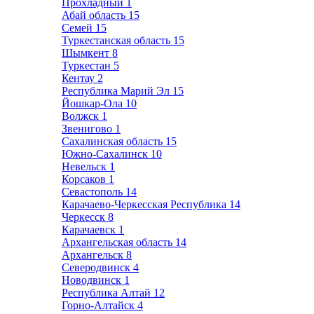
Прохладный
1
Абай область
15
Семей
15
Туркестанская область
15
Шымкент
8
Туркестан
5
Кентау
2
Республика Марий Эл
15
Йошкар-Ола
10
Волжск
1
Звенигово
1
Сахалинская область
15
Южно-Сахалинск
10
Невельск
1
Корсаков
1
Севастополь
14
Карачаево-Черкесская Республика
14
Черкесск
8
Карачаевск
1
Архангельская область
14
Архангельск
8
Северодвинск
4
Новодвинск
1
Республика Алтай
12
Горно-Алтайск
4