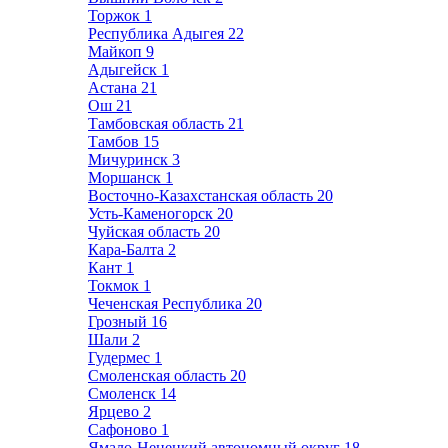
Торжок
1
Республика Адыгея
22
Майкоп
9
Адыгейск
1
Астана
21
Ош
21
Тамбовская область
21
Тамбов
15
Мичуринск
3
Моршанск
1
Восточно-Казахстанская область
20
Усть-Каменогорск
20
Чуйская область
20
Кара-Балта
2
Кант
1
Токмок
1
Чеченская Республика
20
Грозный
16
Шали
2
Гудермес
1
Смоленская область
20
Смоленск
14
Ярцево
2
Сафоново
1
Ямало-Ненецкий автономный округ
18