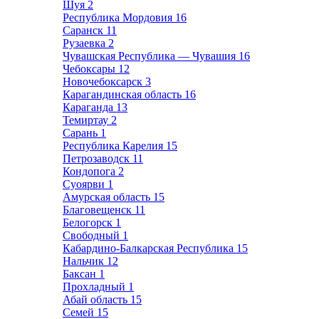
Шуя
2
Республика Мордовия
16
Саранск
11
Рузаевка
2
Чувашская Республика — Чувашия
16
Чебоксары
12
Новочебоксарск
3
Карагандинская область
16
Караганда
13
Темиртау
2
Сарань
1
Республика Карелия
15
Петрозаводск
11
Кондопога
2
Суоярви
1
Амурская область
15
Благовещенск
11
Белогорск
1
Свободный
1
Кабардино-Балкарская Республика
15
Нальчик
12
Баксан
1
Прохладный
1
Абай область
15
Семей
15