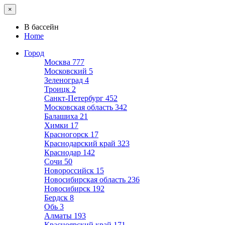
×
В бассейн
Home
Город
Москва
777
Московский
5
Зеленоград
4
Троицк
2
Санкт-Петербург
452
Московская область
342
Балашиха
21
Химки
17
Красногорск
17
Краснодарский край
323
Краснодар
142
Сочи
50
Новороссийск
15
Новосибирская область
236
Новосибирск
192
Бердск
8
Обь
3
Алматы
193
Красноярский край
171