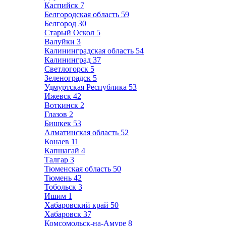
Каспийск
7
Белгородская область
59
Белгород
30
Старый Оскол
5
Валуйки
3
Калининградская область
54
Калининград
37
Светлогорск
5
Зеленоградск
5
Удмуртская Республика
53
Ижевск
42
Воткинск
2
Глазов
2
Бишкек
53
Алматинская область
52
Конаев
11
Капшагай
4
Талгар
3
Тюменская область
50
Тюмень
42
Тобольск
3
Ишим
1
Хабаровский край
50
Хабаровск
37
Комсомольск-на-Амуре
8