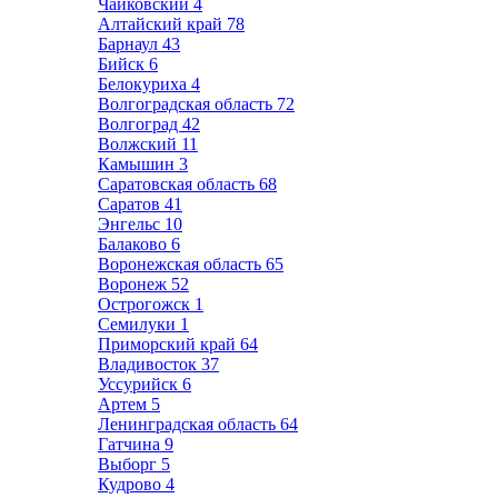
Чайковский
4
Алтайский край
78
Барнаул
43
Бийск
6
Белокуриха
4
Волгоградская область
72
Волгоград
42
Волжский
11
Камышин
3
Саратовская область
68
Саратов
41
Энгельс
10
Балаково
6
Воронежская область
65
Воронеж
52
Острогожск
1
Семилуки
1
Приморский край
64
Владивосток
37
Уссурийск
6
Артем
5
Ленинградская область
64
Гатчина
9
Выборг
5
Кудрово
4