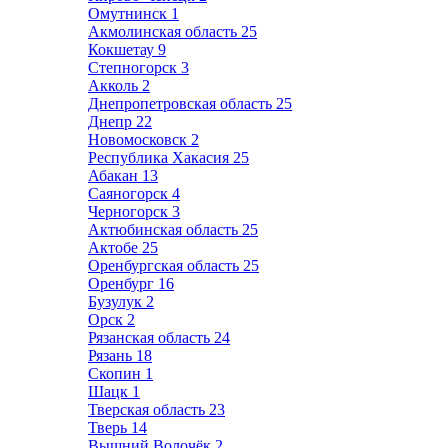
Омутнинск
1
Акмолинская область
25
Кокшетау
9
Степногорск
3
Акколь
2
Днепропетровская область
25
Днепр
22
Новомосковск
2
Республика Хакасия
25
Абакан
13
Саяногорск
4
Черногорск
3
Актюбинская область
25
Актобе
25
Оренбургская область
25
Оренбург
16
Бузулук
2
Орск
2
Рязанская область
24
Рязань
18
Скопин
1
Шацк
1
Тверская область
23
Тверь
14
Вышний Волочёк
2