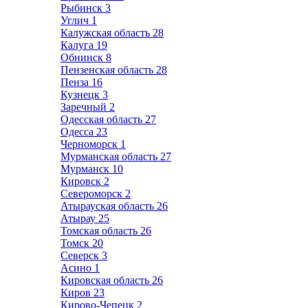
Рыбинск
3
Углич
1
Калужская область
28
Калуга
19
Обнинск
8
Пензенская область
28
Пенза
16
Кузнецк
3
Заречный
2
Одесская область
27
Одесса
23
Черноморск
1
Мурманская область
27
Мурманск
10
Кировск
2
Североморск
2
Атырауская область
26
Атырау
25
Томская область
26
Томск
20
Северск
3
Асино
1
Кировская область
26
Киров
23
Кирово-Чепецк
2