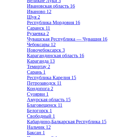
Великие Луки
3
Ивановская область
16
Иваново
12
Шуя
2
Республика Мордовия
16
Саранск
11
Рузаевка
2
Чувашская Республика — Чувашия
16
Чебоксары
12
Новочебоксарск
3
Карагандинская область
16
Караганда
13
Темиртау
2
Сарань
1
Республика Карелия
15
Петрозаводск
11
Кондопога
2
Суоярви
1
Амурская область
15
Благовещенск
11
Белогорск
1
Свободный
1
Кабардино-Балкарская Республика
15
Нальчик
12
Баксан
1