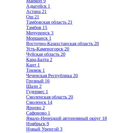
Майкоп
9
Адыгейск
1
Астана
21
Ош
21
Тамбовская область
21
Тамбов
15
Мичуринск
3
Моршанск
1
Восточно-Казахстанская область
20
Усть-Каменогорск
20
Чуйская область
20
Кара-Балта
2
Кант
1
Токмок
1
Чеченская Республика
20
Грозный
16
Шали
2
Гудермес
1
Смоленская область
20
Смоленск
14
Ярцево
2
Сафоново
1
Ямало-Ненецкий автономный округ
18
Ноябрьск
9
Новый Уренгой
3