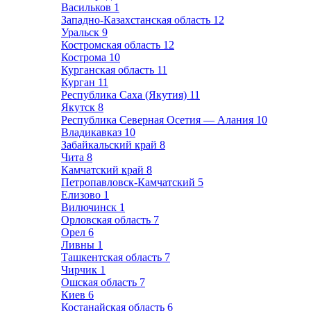
Васильков
1
Западно-Казахстанская область
12
Уральск
9
Костромская область
12
Кострома
10
Курганская область
11
Курган
11
Республика Саха (Якутия)
11
Якутск
8
Республика Северная Осетия — Алания
10
Владикавказ
10
Забайкальский край
8
Чита
8
Камчатский край
8
Петропавловск-Камчатский
5
Елизово
1
Вилючинск
1
Орловская область
7
Орел
6
Ливны
1
Ташкентская область
7
Чирчик
1
Ошская область
7
Киев
6
Костанайская область
6