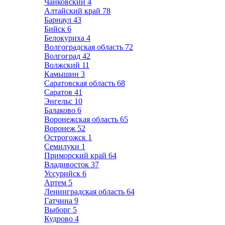
Чайковский
4
Алтайский край
78
Барнаул
43
Бийск
6
Белокуриха
4
Волгоградская область
72
Волгоград
42
Волжский
11
Камышин
3
Саратовская область
68
Саратов
41
Энгельс
10
Балаково
6
Воронежская область
65
Воронеж
52
Острогожск
1
Семилуки
1
Приморский край
64
Владивосток
37
Уссурийск
6
Артем
5
Ленинградская область
64
Гатчина
9
Выборг
5
Кудрово
4