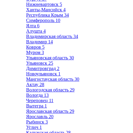
Нижневартовск
5
Ханты-Мансийск
4
Республика Крым
34
Симферополь
10
Ялта
6
Алушта
4
Владимирская область
34
Владимир
14
Ковров
5
Муром
3
Ульяновская область
30
Ульяновск
25
Димитровград
2
Новоульяновск
1
Мангистауская область
30
Актау
28
Вологодская область
29
Вологда
13
Череповец
11
Вытегра
1
Ярославская область
29
Ярославль
20
Рыбинск
3
Углич
1
Калужская область
28