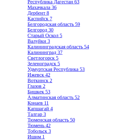
Республика Дагестан
63
Махачкала
36
Дербент
8
Каспийск
7
Белгородская область
59
Белгород
30
Старый Оскол
5
Валуйки
3
Калининградская область
54
Калининград
37
Светлогорск
5
Зеленоградск
5
Удмуртская Республика
53
Ижевск
42
Воткинск
2
Глазов
2
Бишкек
53
Алматинская область
52
Конаев
11
Капшагай
4
Талгар
3
Тюменская область
50
Тюмень
42
Тобольск
3
Ишим
1