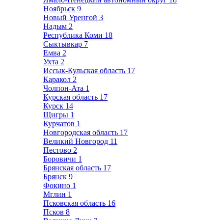
Ноябрьск
9
Новый Уренгой
3
Надым
2
Республика Коми
18
Сыктывкар
7
Емва
2
Ухта
2
Иссык-Кульская область
17
Каракол
2
Чолпон-Ата
1
Курская область
17
Курск
14
Щигры
1
Курчатов
1
Новгородская область
17
Великий Новгород
11
Пестово
2
Боровичи
1
Брянская область
17
Брянск
9
Фокино
1
Мглин
1
Псковская область
16
Псков
8