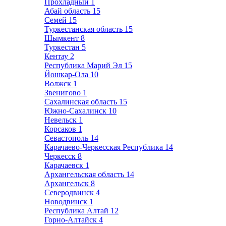
Прохладный
1
Абай область
15
Семей
15
Туркестанская область
15
Шымкент
8
Туркестан
5
Кентау
2
Республика Марий Эл
15
Йошкар-Ола
10
Волжск
1
Звенигово
1
Сахалинская область
15
Южно-Сахалинск
10
Невельск
1
Корсаков
1
Севастополь
14
Карачаево-Черкесская Республика
14
Черкесск
8
Карачаевск
1
Архангельская область
14
Архангельск
8
Северодвинск
4
Новодвинск
1
Республика Алтай
12
Горно-Алтайск
4