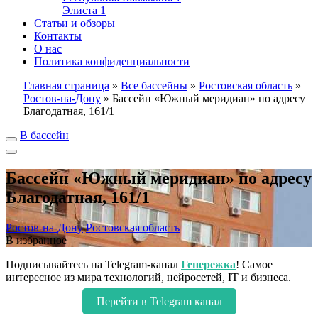
Элиста
1
Статьи и обзоры
Контакты
О нас
Политика конфиденциальности
Главная страница
»
Все бассейны
»
Ростовская область
»
Ростов-на-Дону
»
Бассейн «Южный меридиан» по адресу
Благодатная, 161/1
В бассейн
Бассейн «Южный меридиан» по адресу
Благодатная, 161/1
Ростов-на-Дону
Ростовская область
В избранное
Подписывайтесь на Telegram-канал
Генережка
! Самое
интересное из мира технологий, нейросетей, IT и бизнеса.
Перейти в Telegram канал