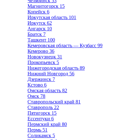
Челябинск
53
Магнитогорск
15
Копейск
6
Иркутская область
101
Иркутск
62
Ангарск
10
Братск
7
Ташкент
100
Кемеровская область — Кузбасс
99
Кемерово
36
Новокузнецк
31
Прокопьевск
5
Нижегородская область
89
Нижний Новгород
56
Дзержинск
7
Кстово
6
Омская область
82
Омск
78
Ставропольский край
81
Ставрополь
22
Пятигорск
15
Ессентуки
6
Пермский край
80
Пермь
51
Соликамск
5