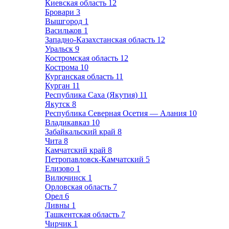
Киевская область
12
Бровари
3
Вышгород
1
Васильков
1
Западно-Казахстанская область
12
Уральск
9
Костромская область
12
Кострома
10
Курганская область
11
Курган
11
Республика Саха (Якутия)
11
Якутск
8
Республика Северная Осетия — Алания
10
Владикавказ
10
Забайкальский край
8
Чита
8
Камчатский край
8
Петропавловск-Камчатский
5
Елизово
1
Вилючинск
1
Орловская область
7
Орел
6
Ливны
1
Ташкентская область
7
Чирчик
1