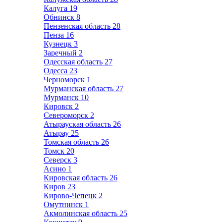
Калуга
19
Обнинск
8
Пензенская область
28
Пенза
16
Кузнецк
3
Заречный
2
Одесская область
27
Одесса
23
Черноморск
1
Мурманская область
27
Мурманск
10
Кировск
2
Североморск
2
Атырауская область
26
Атырау
25
Томская область
26
Томск
20
Северск
3
Асино
1
Кировская область
26
Киров
23
Кирово-Чепецк
2
Омутнинск
1
Акмолинская область
25