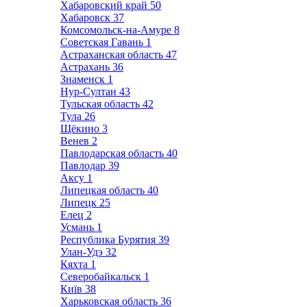
Хабаровский край
50
Хабаровск
37
Комсомольск-на-Амуре
8
Советская Гавань
1
Астраханская область
47
Астрахань
36
Знаменск
1
Нур-Султан
43
Тульская область
42
Тула
26
Щёкино
3
Венев
2
Павлодарская область
40
Павлодар
39
Аксу
1
Липецкая область
40
Липецк
25
Елец
2
Усмань
1
Республика Бурятия
39
Улан-Удэ
32
Кяхта
1
Северобайкальск
1
Київ
38
Харьковская область
36