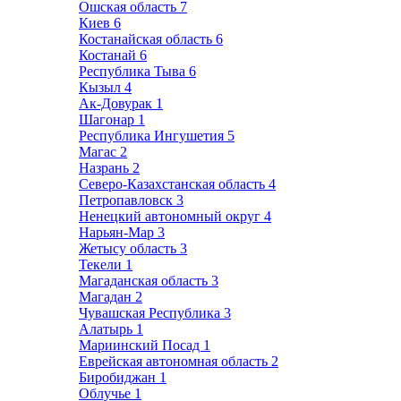
Ошская область
7
Киев
6
Костанайская область
6
Костанай
6
Республика Тыва
6
Кызыл
4
Ак-Довурак
1
Шагонар
1
Республика Ингушетия
5
Магас
2
Назрань
2
Северо-Казахстанская область
4
Петропавловск
3
Ненецкий автономный округ
4
Нарьян-Мар
3
Жетысу область
3
Текели
1
Магаданская область
3
Магадан
2
Чувашская Республика
3
Алатырь
1
Мариинский Посад
1
Еврейская автономная область
2
Биробиджан
1
Облучье
1