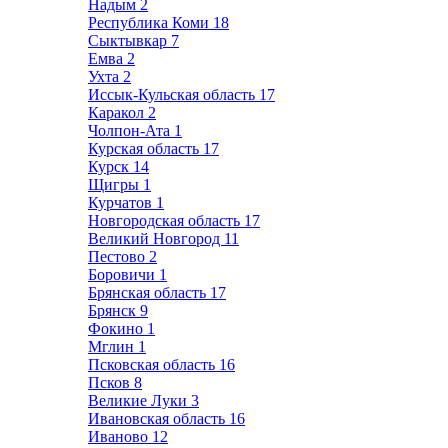
Надым
2
Республика Коми
18
Сыктывкар
7
Емва
2
Ухта
2
Иссык-Кульская область
17
Каракол
2
Чолпон-Ата
1
Курская область
17
Курск
14
Щигры
1
Курчатов
1
Новгородская область
17
Великий Новгород
11
Пестово
2
Боровичи
1
Брянская область
17
Брянск
9
Фокино
1
Мглин
1
Псковская область
16
Псков
8
Великие Луки
3
Ивановская область
16
Иваново
12