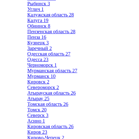
Рыбинск
3
Углич
1
Калужская область
28
Калуга
19
Обнинск
8
Пензенская область
28
Пенза
16
Кузнецк
3
Заречный
2
Одесская область
27
Одесса
23
Черноморск
1
Мурманская область
27
Мурманск
10
Кировск
2
Североморск
2
Атырауская область
26
Атырау
25
Томская область
26
Томск
20
Северск
3
Асино
1
Кировская область
26
Киров
23
Кирово-Чепецк
2