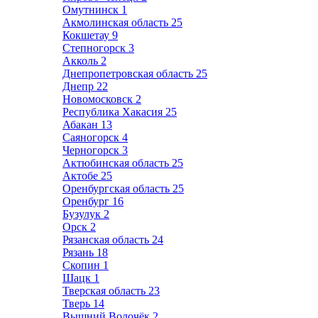
Омутнинск
1
Акмолинская область
25
Кокшетау
9
Степногорск
3
Акколь
2
Днепропетровская область
25
Днепр
22
Новомосковск
2
Республика Хакасия
25
Абакан
13
Саяногорск
4
Черногорск
3
Актюбинская область
25
Актобе
25
Оренбургская область
25
Оренбург
16
Бузулук
2
Орск
2
Рязанская область
24
Рязань
18
Скопин
1
Шацк
1
Тверская область
23
Тверь
14
Вышний Волочёк
2