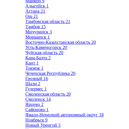
Майкоп
9
Адыгейск
1
Астана
21
Ош
21
Тамбовская область
21
Тамбов
15
Мичуринск
3
Моршанск
1
Восточно-Казахстанская область
20
Усть-Каменогорск
20
Чуйская область
20
Кара-Балта
2
Кант
1
Токмок
1
Чеченская Республика
20
Грозный
16
Шали
2
Гудермес
1
Смоленская область
20
Смоленск
14
Ярцево
2
Сафоново
1
Ямало-Ненецкий автономный округ
18
Ноябрьск
9
Новый Уренгой
3