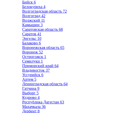
Бийск
6
Белокуриха
4
Волгоградская область
72
Волгоград
42
Волжский
11
Камышин
3
Саратовская область
68
Саратов
41
Энгельс
10
Балаково
6
Воронежская область
65
Воронеж
52
Острогожск
1
Семилуки
1
Приморский край
64
Владивосток
37
Уссурийск
6
Артем
5
Ленинградская область
64
Гатчина
9
Выборг
5
Кудрово
4
Республика Дагестан
63
Махачкала
36
Дербент
8