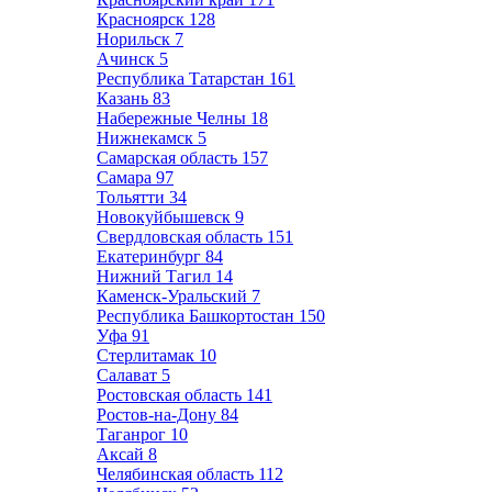
Красноярск
128
Норильск
7
Ачинск
5
Республика Татарстан
161
Казань
83
Набережные Челны
18
Нижнекамск
5
Самарская область
157
Самара
97
Тольятти
34
Новокуйбышевск
9
Свердловская область
151
Екатеринбург
84
Нижний Тагил
14
Каменск-Уральский
7
Республика Башкортостан
150
Уфа
91
Стерлитамак
10
Салават
5
Ростовская область
141
Ростов-на-Дону
84
Таганрог
10
Аксай
8
Челябинская область
112