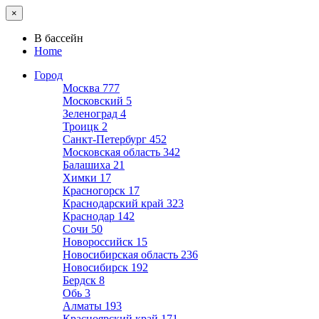
×
В бассейн
Home
Город
Москва
777
Московский
5
Зеленоград
4
Троицк
2
Санкт-Петербург
452
Московская область
342
Балашиха
21
Химки
17
Красногорск
17
Краснодарский край
323
Краснодар
142
Сочи
50
Новороссийск
15
Новосибирская область
236
Новосибирск
192
Бердск
8
Обь
3
Алматы
193
Красноярский край
171