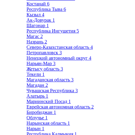
Костанай
6
Республика Тыва
6
Кызыл
4
Ак-Довурак
1
Шагонар
1
Республика Ингушетия
5
Магас
2
Назрань
2
Северо-Казахстанская область
4
Петропавловск
3
Ненецкий автономный округ
4
Нарьян-Мар
3
Жетысу область
3
Текели
1
Магаданская область
3
Магадан
2
Чувашская Республика
3
Алатырь
1
Мариинский Посад
1
Еврейская автономная область
2
Биробиджан
1
Облучье
1
Нарынская область
1
Нарын
1
Республика Калмыкия
1