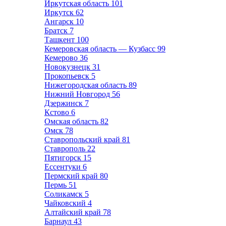
Иркутская область
101
Иркутск
62
Ангарск
10
Братск
7
Ташкент
100
Кемеровская область — Кузбасс
99
Кемерово
36
Новокузнецк
31
Прокопьевск
5
Нижегородская область
89
Нижний Новгород
56
Дзержинск
7
Кстово
6
Омская область
82
Омск
78
Ставропольский край
81
Ставрополь
22
Пятигорск
15
Ессентуки
6
Пермский край
80
Пермь
51
Соликамск
5
Чайковский
4
Алтайский край
78
Барнаул
43