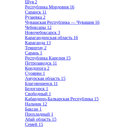
Шуя
2
Республика Мордовия
16
Саранск
11
Рузаевка
2
Чувашская Республика — Чувашия
16
Чебоксары
12
Новочебоксарск
3
Карагандинская область
16
Караганда
13
Темиртау
2
Сарань
1
Республика Карелия
15
Петрозаводск
11
Кондопога
2
Суоярви
1
Амурская область
15
Благовещенск
11
Белогорск
1
Свободный
1
Кабардино-Балкарская Республика
15
Нальчик
12
Баксан
1
Прохладный
1
Абай область
15
Семей
15