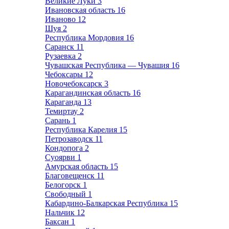
Великие Луки
3
Ивановская область
16
Иваново
12
Шуя
2
Республика Мордовия
16
Саранск
11
Рузаевка
2
Чувашская Республика — Чувашия
16
Чебоксары
12
Новочебоксарск
3
Карагандинская область
16
Караганда
13
Темиртау
2
Сарань
1
Республика Карелия
15
Петрозаводск
11
Кондопога
2
Суоярви
1
Амурская область
15
Благовещенск
11
Белогорск
1
Свободный
1
Кабардино-Балкарская Республика
15
Нальчик
12
Баксан
1