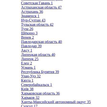
Советская Гавань
1
Астраханская область
47
Астрахань
36
Знаменск
1
Нур-Султан
43
Тульская область
42
Тула
26
Щёкино
3
Венев
2
Павлодарская область
40
Павлодар
39
Аксу
1
Липецкая область
40
Липецк
25
Елец
2
Усмань
1
Республика Бурятия
39
Улан-Удэ
32
Кяхта
1
Северобайкальск
1
Київ
38
Харьковская область
36
Харьков
32
Ханты-Мансийский автономный округ
35
Сургут
17