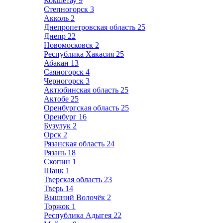
Кокшетау
9
Степногорск
3
Акколь
2
Днепропетровская область
25
Днепр
22
Новомосковск
2
Республика Хакасия
25
Абакан
13
Саяногорск
4
Черногорск
3
Актюбинская область
25
Актобе
25
Оренбургская область
25
Оренбург
16
Бузулук
2
Орск
2
Рязанская область
24
Рязань
18
Скопин
1
Шацк
1
Тверская область
23
Тверь
14
Вышний Волочёк
2
Торжок
1
Республика Адыгея
22