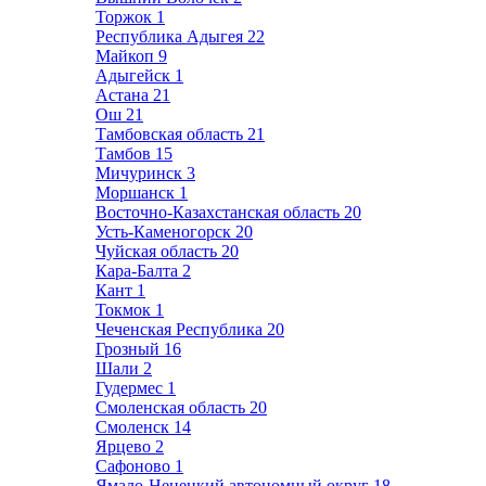
Торжок
1
Республика Адыгея
22
Майкоп
9
Адыгейск
1
Астана
21
Ош
21
Тамбовская область
21
Тамбов
15
Мичуринск
3
Моршанск
1
Восточно-Казахстанская область
20
Усть-Каменогорск
20
Чуйская область
20
Кара-Балта
2
Кант
1
Токмок
1
Чеченская Республика
20
Грозный
16
Шали
2
Гудермес
1
Смоленская область
20
Смоленск
14
Ярцево
2
Сафоново
1
Ямало-Ненецкий автономный округ
18