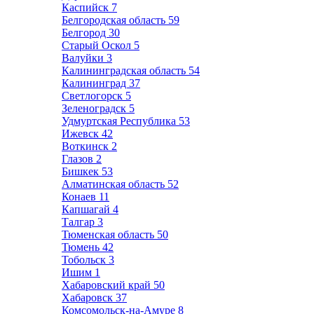
Каспийск
7
Белгородская область
59
Белгород
30
Старый Оскол
5
Валуйки
3
Калининградская область
54
Калининград
37
Светлогорск
5
Зеленоградск
5
Удмуртская Республика
53
Ижевск
42
Воткинск
2
Глазов
2
Бишкек
53
Алматинская область
52
Конаев
11
Капшагай
4
Талгар
3
Тюменская область
50
Тюмень
42
Тобольск
3
Ишим
1
Хабаровский край
50
Хабаровск
37
Комсомольск-на-Амуре
8