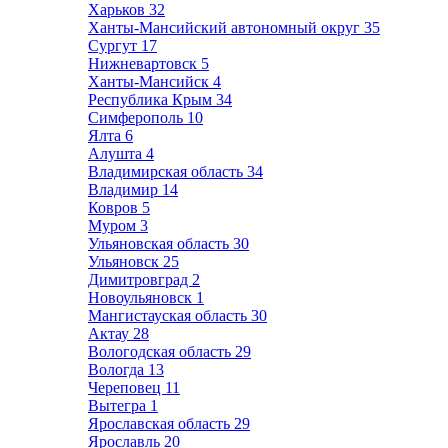
Харьков
32
Ханты-Мансийский автономный округ
35
Сургут
17
Нижневартовск
5
Ханты-Мансийск
4
Республика Крым
34
Симферополь
10
Ялта
6
Алушта
4
Владимирская область
34
Владимир
14
Ковров
5
Муром
3
Ульяновская область
30
Ульяновск
25
Димитровград
2
Новоульяновск
1
Мангистауская область
30
Актау
28
Вологодская область
29
Вологда
13
Череповец
11
Вытегра
1
Ярославская область
29
Ярославль
20