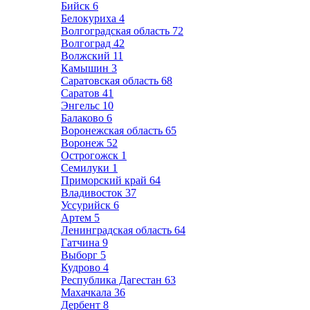
Бийск
6
Белокуриха
4
Волгоградская область
72
Волгоград
42
Волжский
11
Камышин
3
Саратовская область
68
Саратов
41
Энгельс
10
Балаково
6
Воронежская область
65
Воронеж
52
Острогожск
1
Семилуки
1
Приморский край
64
Владивосток
37
Уссурийск
6
Артем
5
Ленинградская область
64
Гатчина
9
Выборг
5
Кудрово
4
Республика Дагестан
63
Махачкала
36
Дербент
8