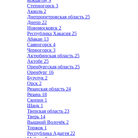
Кокшетау
9
Степногорск
3
Акколь
2
Днепропетровская область
25
Днепр
22
Новомосковск
2
Республика Хакасия
25
Абакан
13
Саяногорск
4
Черногорск
3
Актюбинская область
25
Актобе
25
Оренбургская область
25
Оренбург
16
Бузулук
2
Орск
2
Рязанская область
24
Рязань
18
Скопин
1
Шацк
1
Тверская область
23
Тверь
14
Вышний Волочёк
2
Торжок
1
Республика Адыгея
22