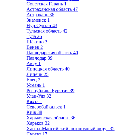
Советская Гавань
1
Астраханская область
47
Астрахань
36
Знаменск
1
Нур-Султан
43
Тульская область
42
Тула
26
Щёкино
3
Венев
2
Павлодарская область
40
Павлодар
39
Аксу
1
Липецкая область
40
Липецк
25
Елец
2
Усмань
1
Республика Бурятия
39
Улан-Удэ
32
Кяхта
1
Северобайкальск
1
Київ
38
Харьковская область
36
Харьков
32
Ханты-Мансийский автономный округ
35
Сургут
17