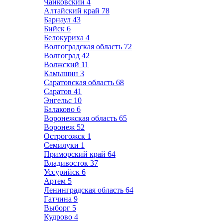
Чайковский
4
Алтайский край
78
Барнаул
43
Бийск
6
Белокуриха
4
Волгоградская область
72
Волгоград
42
Волжский
11
Камышин
3
Саратовская область
68
Саратов
41
Энгельс
10
Балаково
6
Воронежская область
65
Воронеж
52
Острогожск
1
Семилуки
1
Приморский край
64
Владивосток
37
Уссурийск
6
Артем
5
Ленинградская область
64
Гатчина
9
Выборг
5
Кудрово
4