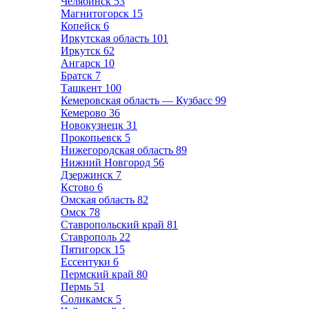
Челябинск
53
Магнитогорск
15
Копейск
6
Иркутская область
101
Иркутск
62
Ангарск
10
Братск
7
Ташкент
100
Кемеровская область — Кузбасс
99
Кемерово
36
Новокузнецк
31
Прокопьевск
5
Нижегородская область
89
Нижний Новгород
56
Дзержинск
7
Кстово
6
Омская область
82
Омск
78
Ставропольский край
81
Ставрополь
22
Пятигорск
15
Ессентуки
6
Пермский край
80
Пермь
51
Соликамск
5