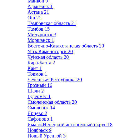
Майкоп
9
Адыгейск
1
Астана
21
Ош
21
Тамбовская область
21
Тамбов
15
Мичуринск
3
Моршанск
1
Восточно-Казахстанская область
20
Усть-Каменогорск
20
Чуйская область
20
Кара-Балта
2
Кант
1
Токмок
1
Чеченская Республика
20
Грозный
16
Шали
2
Гудермес
1
Смоленская область
20
Смоленск
14
Ярцево
2
Сафоново
1
Ямало-Ненецкий автономный округ
18
Ноябрьск
9
Новый Уренгой
3