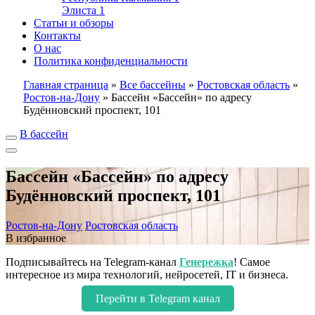
Элиста
1
Статьи и обзоры
Контакты
О нас
Политика конфиденциальности
Главная страница
»
Все бассейны
»
Ростовская область
»
Ростов-на-Дону
»
Бассейн «Бассейн» по адресу
Будённовский проспект, 101
В бассейн
Бассейн «Бассейн» по адресу
Будённовский проспект, 101
Ростов-на-Дону
Ростовская область
В избранное
Подписывайтесь на Telegram-канал
Генережка
! Самое
интересное из мира технологий, нейросетей, IT и бизнеса.
Перейти в Telegram канал