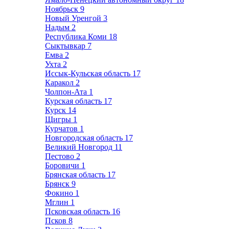
Ноябрьск
9
Новый Уренгой
3
Надым
2
Республика Коми
18
Сыктывкар
7
Емва
2
Ухта
2
Иссык-Кульская область
17
Каракол
2
Чолпон-Ата
1
Курская область
17
Курск
14
Щигры
1
Курчатов
1
Новгородская область
17
Великий Новгород
11
Пестово
2
Боровичи
1
Брянская область
17
Брянск
9
Фокино
1
Мглин
1
Псковская область
16
Псков
8