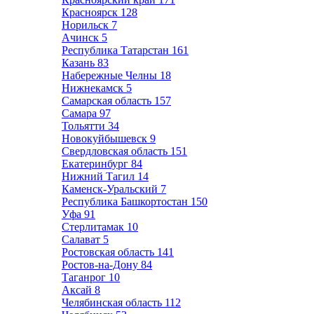
Красноярск
128
Норильск
7
Ачинск
5
Республика Татарстан
161
Казань
83
Набережные Челны
18
Нижнекамск
5
Самарская область
157
Самара
97
Тольятти
34
Новокуйбышевск
9
Свердловская область
151
Екатеринбург
84
Нижний Тагил
14
Каменск-Уральский
7
Республика Башкортостан
150
Уфа
91
Стерлитамак
10
Салават
5
Ростовская область
141
Ростов-на-Дону
84
Таганрог
10
Аксай
8
Челябинская область
112