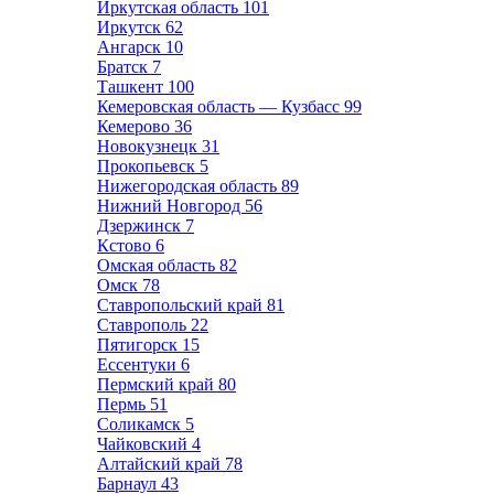
Иркутская область
101
Иркутск
62
Ангарск
10
Братск
7
Ташкент
100
Кемеровская область — Кузбасс
99
Кемерово
36
Новокузнецк
31
Прокопьевск
5
Нижегородская область
89
Нижний Новгород
56
Дзержинск
7
Кстово
6
Омская область
82
Омск
78
Ставропольский край
81
Ставрополь
22
Пятигорск
15
Ессентуки
6
Пермский край
80
Пермь
51
Соликамск
5
Чайковский
4
Алтайский край
78
Барнаул
43