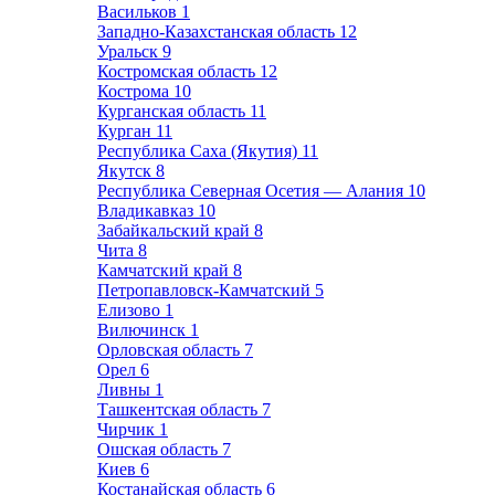
Васильков
1
Западно-Казахстанская область
12
Уральск
9
Костромская область
12
Кострома
10
Курганская область
11
Курган
11
Республика Саха (Якутия)
11
Якутск
8
Республика Северная Осетия — Алания
10
Владикавказ
10
Забайкальский край
8
Чита
8
Камчатский край
8
Петропавловск-Камчатский
5
Елизово
1
Вилючинск
1
Орловская область
7
Орел
6
Ливны
1
Ташкентская область
7
Чирчик
1
Ошская область
7
Киев
6
Костанайская область
6