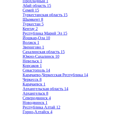
Прохладный
1
Абай область
15
Семей
15
Туркестанская область
15
Шымкент
8
Туркестан
5
Кентау
2
Республика Марий Эл
15
Йошкар-Ола
10
Волжск
1
Звенигово
1
Сахалинская область
15
Южно-Сахалинск
10
Невельск
1
Корсаков
1
Севастополь
14
Карачаево-Черкесская Республика
14
Черкесск
8
Карачаевск
1
Архангельская область
14
Архангельск
8
Северодвинск
4
Новодвинск
1
Республика Алтай
12
Горно-Алтайск
4