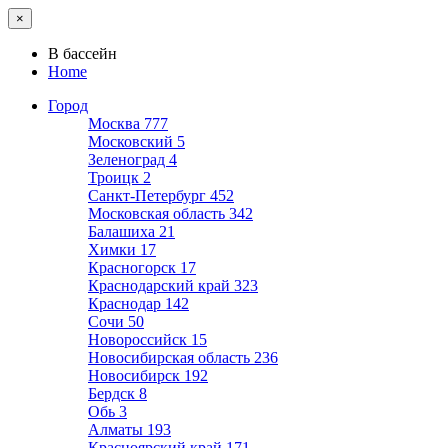
×
В бассейн
Home
Город
Москва
777
Московский
5
Зеленоград
4
Троицк
2
Санкт-Петербург
452
Московская область
342
Балашиха
21
Химки
17
Красногорск
17
Краснодарский край
323
Краснодар
142
Сочи
50
Новороссийск
15
Новосибирская область
236
Новосибирск
192
Бердск
8
Обь
3
Алматы
193
Красноярский край
171