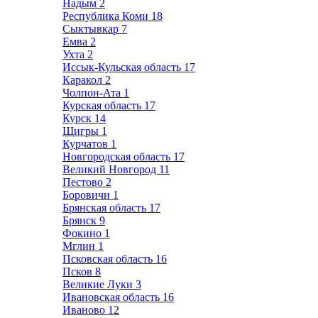
Надым
2
Республика Коми
18
Сыктывкар
7
Емва
2
Ухта
2
Иссык-Кульская область
17
Каракол
2
Чолпон-Ата
1
Курская область
17
Курск
14
Щигры
1
Курчатов
1
Новгородская область
17
Великий Новгород
11
Пестово
2
Боровичи
1
Брянская область
17
Брянск
9
Фокино
1
Мглин
1
Псковская область
16
Псков
8
Великие Луки
3
Ивановская область
16
Иваново
12