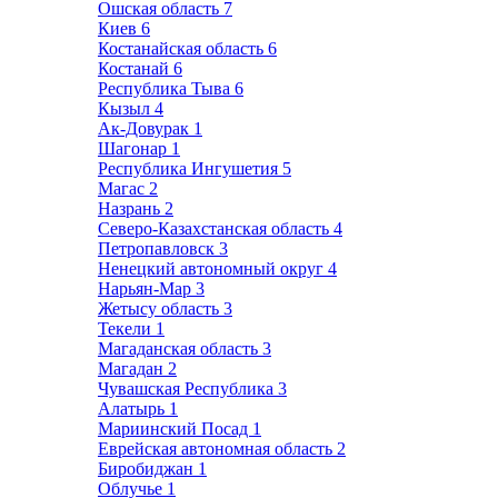
Ошская область
7
Киев
6
Костанайская область
6
Костанай
6
Республика Тыва
6
Кызыл
4
Ак-Довурак
1
Шагонар
1
Республика Ингушетия
5
Магас
2
Назрань
2
Северо-Казахстанская область
4
Петропавловск
3
Ненецкий автономный округ
4
Нарьян-Мар
3
Жетысу область
3
Текели
1
Магаданская область
3
Магадан
2
Чувашская Республика
3
Алатырь
1
Мариинский Посад
1
Еврейская автономная область
2
Биробиджан
1
Облучье
1