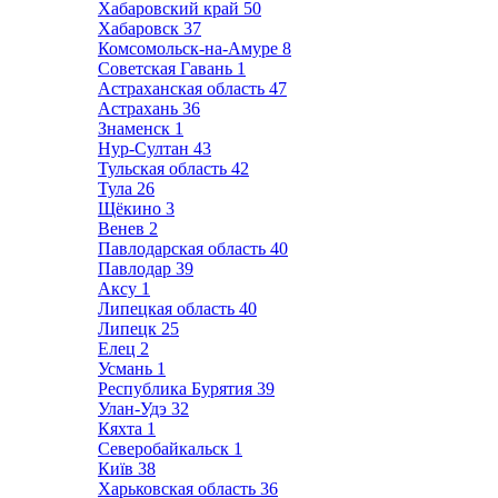
Хабаровский край
50
Хабаровск
37
Комсомольск-на-Амуре
8
Советская Гавань
1
Астраханская область
47
Астрахань
36
Знаменск
1
Нур-Султан
43
Тульская область
42
Тула
26
Щёкино
3
Венев
2
Павлодарская область
40
Павлодар
39
Аксу
1
Липецкая область
40
Липецк
25
Елец
2
Усмань
1
Республика Бурятия
39
Улан-Удэ
32
Кяхта
1
Северобайкальск
1
Київ
38
Харьковская область
36