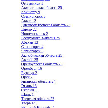
Омутнинск
1
Акмолинская область
25
Кокшетау
9
Степногорск
3
Акколь
2
Днепропетровская область
25
Днепр
22
Новомосковск
2
Республика Хакасия
25
Абакан
13
Саяногорск
4
Черногорск
3
Актюбинская область
25
Актобе
25
Оренбургская область
25
Оренбург
16
Бузулук
2
Орск
2
Рязанская область
24
Рязань
18
Скопин
1
Шацк
1
Тверская область
23
Тверь
14
Вышний Волочёк
2