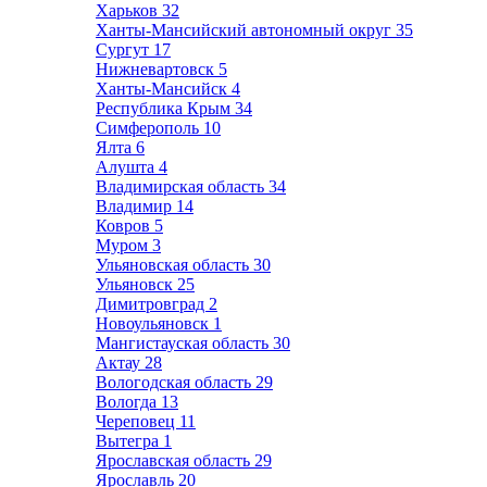
Харьков
32
Ханты-Мансийский автономный округ
35
Сургут
17
Нижневартовск
5
Ханты-Мансийск
4
Республика Крым
34
Симферополь
10
Ялта
6
Алушта
4
Владимирская область
34
Владимир
14
Ковров
5
Муром
3
Ульяновская область
30
Ульяновск
25
Димитровград
2
Новоульяновск
1
Мангистауская область
30
Актау
28
Вологодская область
29
Вологда
13
Череповец
11
Вытегра
1
Ярославская область
29
Ярославль
20