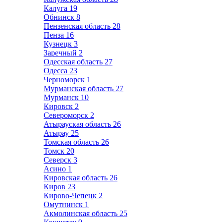
Калуга
19
Обнинск
8
Пензенская область
28
Пенза
16
Кузнецк
3
Заречный
2
Одесская область
27
Одесса
23
Черноморск
1
Мурманская область
27
Мурманск
10
Кировск
2
Североморск
2
Атырауская область
26
Атырау
25
Томская область
26
Томск
20
Северск
3
Асино
1
Кировская область
26
Киров
23
Кирово-Чепецк
2
Омутнинск
1
Акмолинская область
25