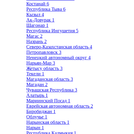
Костанай
6
Республика Тыва
6
Кызыл
4
Ак-Довурак
1
Шагонар
1
Республика Ингушетия
5
Магас
2
Назрань
2
Северо-Казахстанская область
4
Петропавловск
3
Ненецкий автономный округ
4
Нарьян-Мар
3
Жетысу область
3
Текели
1
Магаданская область
3
Магадан
2
Чувашская Республика
3
Алатырь
1
Мариинский Посад
1
Еврейская автономная область
2
Биробиджан
1
Облучье
1
Нарынская область
1
Нарын
1
Республика Калмыкия
1