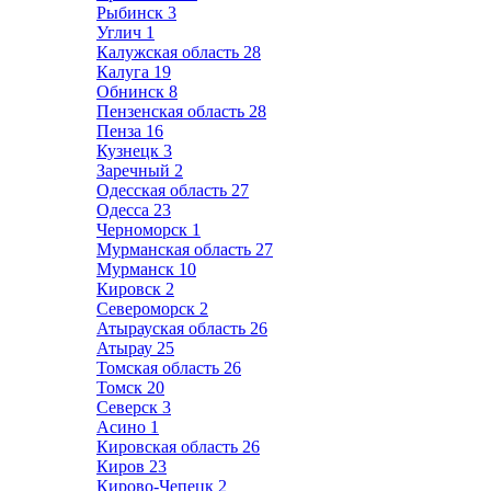
Рыбинск
3
Углич
1
Калужская область
28
Калуга
19
Обнинск
8
Пензенская область
28
Пенза
16
Кузнецк
3
Заречный
2
Одесская область
27
Одесса
23
Черноморск
1
Мурманская область
27
Мурманск
10
Кировск
2
Североморск
2
Атырауская область
26
Атырау
25
Томская область
26
Томск
20
Северск
3
Асино
1
Кировская область
26
Киров
23
Кирово-Чепецк
2