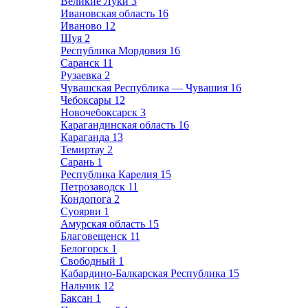
Великие Луки
3
Ивановская область
16
Иваново
12
Шуя
2
Республика Мордовия
16
Саранск
11
Рузаевка
2
Чувашская Республика — Чувашия
16
Чебоксары
12
Новочебоксарск
3
Карагандинская область
16
Караганда
13
Темиртау
2
Сарань
1
Республика Карелия
15
Петрозаводск
11
Кондопога
2
Суоярви
1
Амурская область
15
Благовещенск
11
Белогорск
1
Свободный
1
Кабардино-Балкарская Республика
15
Нальчик
12
Баксан
1