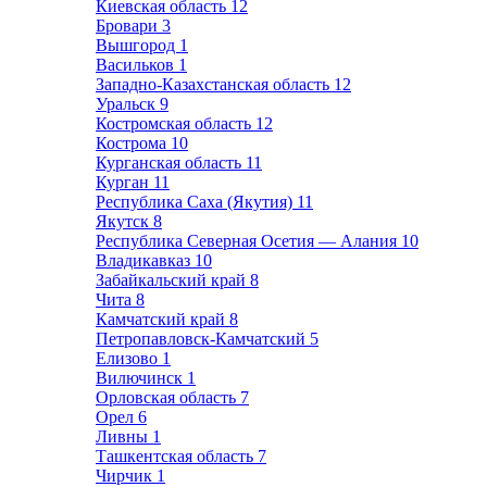
Киевская область
12
Бровари
3
Вышгород
1
Васильков
1
Западно-Казахстанская область
12
Уральск
9
Костромская область
12
Кострома
10
Курганская область
11
Курган
11
Республика Саха (Якутия)
11
Якутск
8
Республика Северная Осетия — Алания
10
Владикавказ
10
Забайкальский край
8
Чита
8
Камчатский край
8
Петропавловск-Камчатский
5
Елизово
1
Вилючинск
1
Орловская область
7
Орел
6
Ливны
1
Ташкентская область
7
Чирчик
1