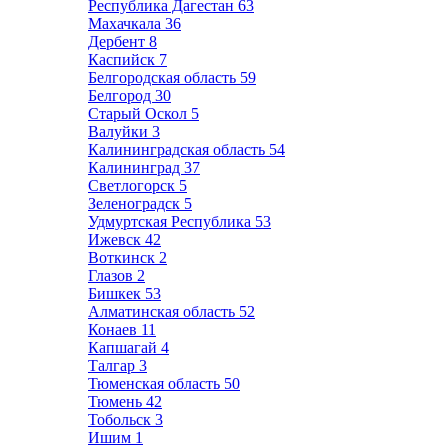
Республика Дагестан
63
Махачкала
36
Дербент
8
Каспийск
7
Белгородская область
59
Белгород
30
Старый Оскол
5
Валуйки
3
Калининградская область
54
Калининград
37
Светлогорск
5
Зеленоградск
5
Удмуртская Республика
53
Ижевск
42
Воткинск
2
Глазов
2
Бишкек
53
Алматинская область
52
Конаев
11
Капшагай
4
Талгар
3
Тюменская область
50
Тюмень
42
Тобольск
3
Ишим
1