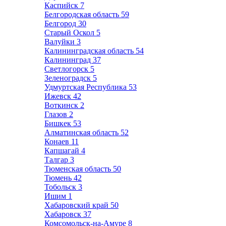
Каспийск
7
Белгородская область
59
Белгород
30
Старый Оскол
5
Валуйки
3
Калининградская область
54
Калининград
37
Светлогорск
5
Зеленоградск
5
Удмуртская Республика
53
Ижевск
42
Воткинск
2
Глазов
2
Бишкек
53
Алматинская область
52
Конаев
11
Капшагай
4
Талгар
3
Тюменская область
50
Тюмень
42
Тобольск
3
Ишим
1
Хабаровский край
50
Хабаровск
37
Комсомольск-на-Амуре
8