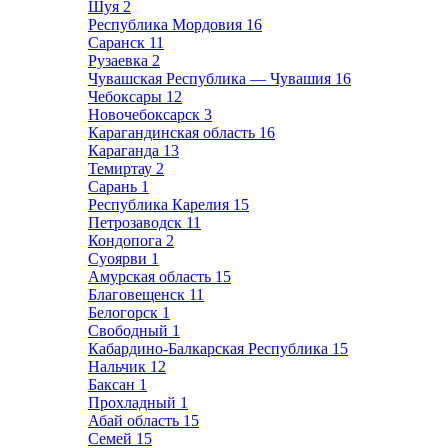
Шуя
2
Республика Мордовия
16
Саранск
11
Рузаевка
2
Чувашская Республика — Чувашия
16
Чебоксары
12
Новочебоксарск
3
Карагандинская область
16
Караганда
13
Темиртау
2
Сарань
1
Республика Карелия
15
Петрозаводск
11
Кондопога
2
Суоярви
1
Амурская область
15
Благовещенск
11
Белогорск
1
Свободный
1
Кабардино-Балкарская Республика
15
Нальчик
12
Баксан
1
Прохладный
1
Абай область
15
Семей
15