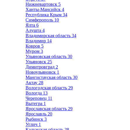
Нижневартовск
5
Ханты-Мансийск
4
Республика Крым
34
Симферополь
10
Ялта
6
Алушта
4
Владимирская область
34
Владимир
14
Ковров
5
Муром
3
Ульяновская область
30
Ульяновск
25
Димитровград
2
Новоульяновск
1
Мангистауская область
30
Актау
28
Вологодская область
29
Вологда
13
Череповец
11
Вытегра
1
Ярославская область
29
Ярославль
20
Рыбинск
3
Углич
1
Калужская область
28