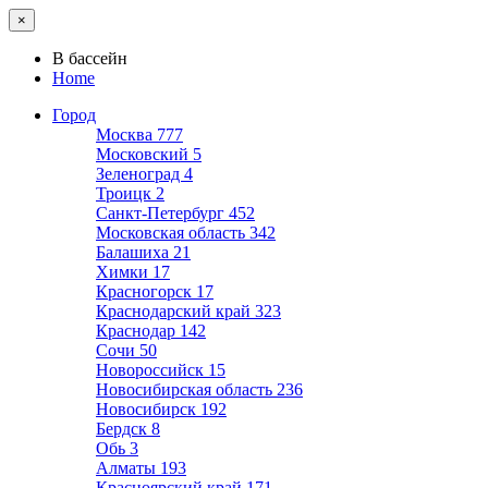
×
В бассейн
Home
Город
Москва
777
Московский
5
Зеленоград
4
Троицк
2
Санкт-Петербург
452
Московская область
342
Балашиха
21
Химки
17
Красногорск
17
Краснодарский край
323
Краснодар
142
Сочи
50
Новороссийск
15
Новосибирская область
236
Новосибирск
192
Бердск
8
Обь
3
Алматы
193
Красноярский край
171