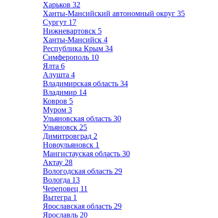
Харьков
32
Ханты-Мансийский автономный округ
35
Сургут
17
Нижневартовск
5
Ханты-Мансийск
4
Республика Крым
34
Симферополь
10
Ялта
6
Алушта
4
Владимирская область
34
Владимир
14
Ковров
5
Муром
3
Ульяновская область
30
Ульяновск
25
Димитровград
2
Новоульяновск
1
Мангистауская область
30
Актау
28
Вологодская область
29
Вологда
13
Череповец
11
Вытегра
1
Ярославская область
29
Ярославль
20