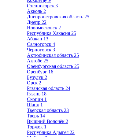
Кокшетау
9
Степногорск
3
Акколь
2
Днепропетровская область
25
Днепр
22
Новомосковск
2
Республика Хакасия
25
Абакан
13
Саяногорск
4
Черногорск
3
Актюбинская область
25
Актобе
25
Оренбургская область
25
Оренбург
16
Бузулук
2
Орск
2
Рязанская область
24
Рязань
18
Скопин
1
Шацк
1
Тверская область
23
Тверь
14
Вышний Волочёк
2
Торжок
1
Республика Адыгея
22