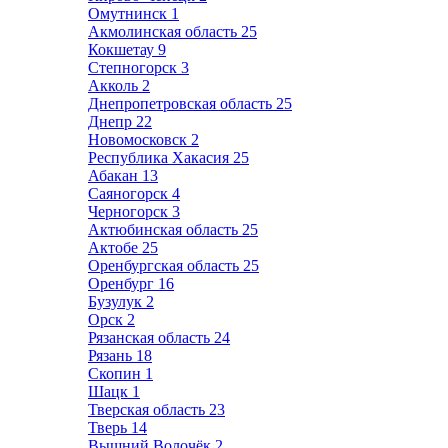
Омутнинск
1
Акмолинская область
25
Кокшетау
9
Степногорск
3
Акколь
2
Днепропетровская область
25
Днепр
22
Новомосковск
2
Республика Хакасия
25
Абакан
13
Саяногорск
4
Черногорск
3
Актюбинская область
25
Актобе
25
Оренбургская область
25
Оренбург
16
Бузулук
2
Орск
2
Рязанская область
24
Рязань
18
Скопин
1
Шацк
1
Тверская область
23
Тверь
14
Вышний Волочёк
2