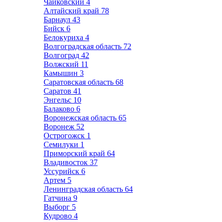
Чайковский
4
Алтайский край
78
Барнаул
43
Бийск
6
Белокуриха
4
Волгоградская область
72
Волгоград
42
Волжский
11
Камышин
3
Саратовская область
68
Саратов
41
Энгельс
10
Балаково
6
Воронежская область
65
Воронеж
52
Острогожск
1
Семилуки
1
Приморский край
64
Владивосток
37
Уссурийск
6
Артем
5
Ленинградская область
64
Гатчина
9
Выборг
5
Кудрово
4