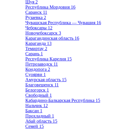
Шуя
2
Республика Мордовия
16
Саранск
11
Рузаевка
2
Чувашская Республика — Чувашия
16
Чебоксары
12
Новочебоксарск
3
Карагандинская область
16
Караганда
13
Темиртау
2
Сарань
1
Республика Карелия
15
Петрозаводск
11
Кондопога
2
Суоярви
1
Амурская область
15
Благовещенск
11
Белогорск
1
Свободный
1
Кабардино-Балкарская Республика
15
Нальчик
12
Баксан
1
Прохладный
1
Абай область
15
Семей
15