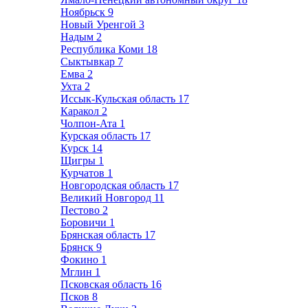
Ноябрьск
9
Новый Уренгой
3
Надым
2
Республика Коми
18
Сыктывкар
7
Емва
2
Ухта
2
Иссык-Кульская область
17
Каракол
2
Чолпон-Ата
1
Курская область
17
Курск
14
Щигры
1
Курчатов
1
Новгородская область
17
Великий Новгород
11
Пестово
2
Боровичи
1
Брянская область
17
Брянск
9
Фокино
1
Мглин
1
Псковская область
16
Псков
8