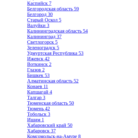
Каспийск
7
Белгородская область
59
Белгород
30
Старый Оскол
5
Валуйки
3
Калининградская область
54
Калининград
37
Светлогорск
5
Зеленоградск
5
Удмуртская Республика
53
Ижевск
42
Воткинск
2
Глазов
2
Бишкек
53
Алматинская область
52
Конаев
11
Капшагай
4
Талгар
3
Тюменская область
50
Тюмень
42
Тобольск
3
Ишим
1
Хабаровский край
50
Хабаровск
37
Комсомольск-на-Амуре
8