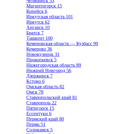
Челябинск
53
Магнитогорск
15
Копейск
6
Иркутская область
101
Иркутск
62
Ангарск
10
Братск
7
Ташкент
100
Кемеровская область — Кузбасс
99
Кемерово
36
Новокузнецк
31
Прокопьевск
5
Нижегородская область
89
Нижний Новгород
56
Дзержинск
7
Кстово
6
Омская область
82
Омск
78
Ставропольский край
81
Ставрополь
22
Пятигорск
15
Ессентуки
6
Пермский край
80
Пермь
51
Соликамск
5