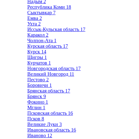
Надым
2
Республика Коми
18
Сыктывкар
7
Емва
2
Ухта
2
Иссык-Кульская область
17
Каракол
2
Чолпон-Ата
1
Курская область
17
Курск
14
Щигры
1
Курчатов
1
Новгородская область
17
Великий Новгород
11
Пестово
2
Боровичи
1
Брянская область
17
Брянск
9
Фокино
1
Мглин
1
Псковская область
16
Псков
8
Великие Луки
3
Ивановская область
16
Иваново
12