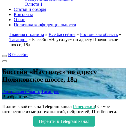
Элиста
1
Статьи и обзоры
Контакты
О нас
Политика конфиденциальности
Главная страница
»
Все бассейны
»
Ростовская область
»
Таганрог
»
Бассейн «Наутилус» по адресу Поляковское
шоссе, 18д
В бассейн
Бассейн «Наутилус» по адресу
Поляковское шоссе, 18д
Ростовская область
Таганрог
В избранное
Подписывайтесь на Telegram-канал
Генережка
! Самое
интересное из мира технологий, нейросетей, IT и бизнеса.
Перейти в Telegram канал