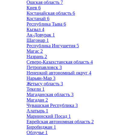
Ошская область
7
Киев
6
Костанайская область
6
Костанай
6
Республика Тыва
6
Кызыл
4
Ак-Довурак
1
Шагонар
1
Республика Ингушетия
5
Магас
2
Назрань
2
Северо-Казахстанская область
4
Петропавловск
3
Ненецкий автономный округ
4
Нарьян-Мар
3
Жетысу область
3
Текели
1
Магаданская область
3
Магадан
2
Чувашская Республика
3
Алатырь
1
Мариинский Посад
1
Еврейская автономная область
2
Биробиджан
1
Облучье
1