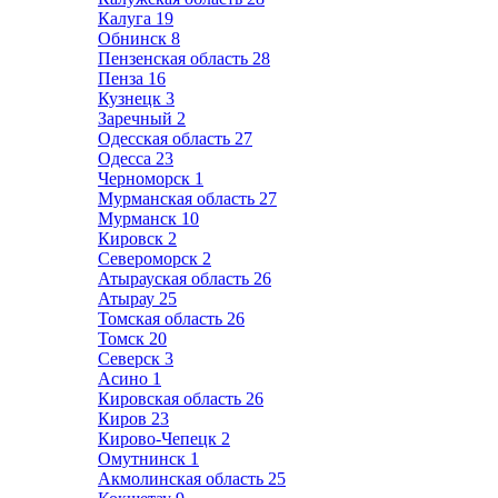
Калуга
19
Обнинск
8
Пензенская область
28
Пенза
16
Кузнецк
3
Заречный
2
Одесская область
27
Одесса
23
Черноморск
1
Мурманская область
27
Мурманск
10
Кировск
2
Североморск
2
Атырауская область
26
Атырау
25
Томская область
26
Томск
20
Северск
3
Асино
1
Кировская область
26
Киров
23
Кирово-Чепецк
2
Омутнинск
1
Акмолинская область
25