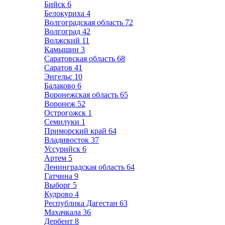
Бийск
6
Белокуриха
4
Волгоградская область
72
Волгоград
42
Волжский
11
Камышин
3
Саратовская область
68
Саратов
41
Энгельс
10
Балаково
6
Воронежская область
65
Воронеж
52
Острогожск
1
Семилуки
1
Приморский край
64
Владивосток
37
Уссурийск
6
Артем
5
Ленинградская область
64
Гатчина
9
Выборг
5
Кудрово
4
Республика Дагестан
63
Махачкала
36
Дербент
8