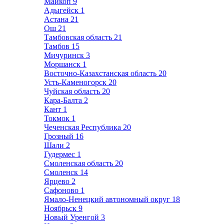
Майкоп
9
Адыгейск
1
Астана
21
Ош
21
Тамбовская область
21
Тамбов
15
Мичуринск
3
Моршанск
1
Восточно-Казахстанская область
20
Усть-Каменогорск
20
Чуйская область
20
Кара-Балта
2
Кант
1
Токмок
1
Чеченская Республика
20
Грозный
16
Шали
2
Гудермес
1
Смоленская область
20
Смоленск
14
Ярцево
2
Сафоново
1
Ямало-Ненецкий автономный округ
18
Ноябрьск
9
Новый Уренгой
3