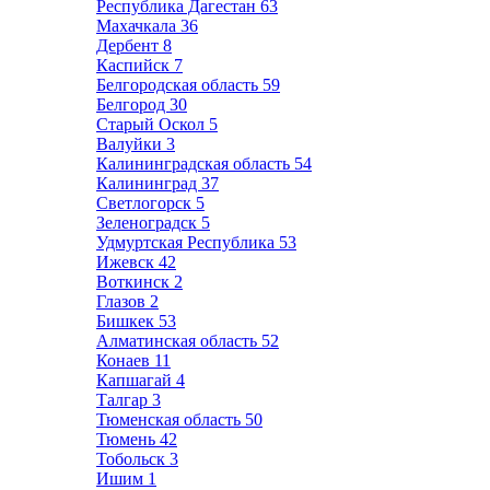
Республика Дагестан
63
Махачкала
36
Дербент
8
Каспийск
7
Белгородская область
59
Белгород
30
Старый Оскол
5
Валуйки
3
Калининградская область
54
Калининград
37
Светлогорск
5
Зеленоградск
5
Удмуртская Республика
53
Ижевск
42
Воткинск
2
Глазов
2
Бишкек
53
Алматинская область
52
Конаев
11
Капшагай
4
Талгар
3
Тюменская область
50
Тюмень
42
Тобольск
3
Ишим
1