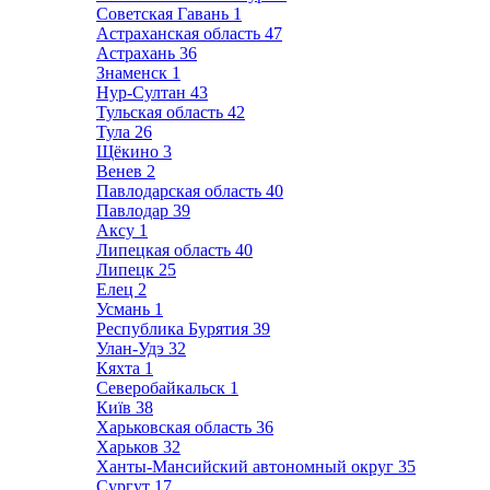
Советская Гавань
1
Астраханская область
47
Астрахань
36
Знаменск
1
Нур-Султан
43
Тульская область
42
Тула
26
Щёкино
3
Венев
2
Павлодарская область
40
Павлодар
39
Аксу
1
Липецкая область
40
Липецк
25
Елец
2
Усмань
1
Республика Бурятия
39
Улан-Удэ
32
Кяхта
1
Северобайкальск
1
Київ
38
Харьковская область
36
Харьков
32
Ханты-Мансийский автономный округ
35
Сургут
17