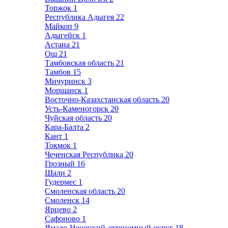
Торжок
1
Республика Адыгея
22
Майкоп
9
Адыгейск
1
Астана
21
Ош
21
Тамбовская область
21
Тамбов
15
Мичуринск
3
Моршанск
1
Восточно-Казахстанская область
20
Усть-Каменогорск
20
Чуйская область
20
Кара-Балта
2
Кант
1
Токмок
1
Чеченская Республика
20
Грозный
16
Шали
2
Гудермес
1
Смоленская область
20
Смоленск
14
Ярцево
2
Сафоново
1
Ямало-Ненецкий автономный округ
18