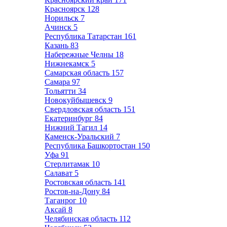
Красноярск
128
Норильск
7
Ачинск
5
Республика Татарстан
161
Казань
83
Набережные Челны
18
Нижнекамск
5
Самарская область
157
Самара
97
Тольятти
34
Новокуйбышевск
9
Свердловская область
151
Екатеринбург
84
Нижний Тагил
14
Каменск-Уральский
7
Республика Башкортостан
150
Уфа
91
Стерлитамак
10
Салават
5
Ростовская область
141
Ростов-на-Дону
84
Таганрог
10
Аксай
8
Челябинская область
112