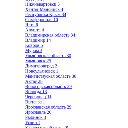
Нижневартовск
5
Ханты-Мансийск
4
Республика Крым
34
Симферополь
10
Ялта
6
Алушта
4
Владимирская область
34
Владимир
14
Ковров
5
Муром
3
Ульяновская область
30
Ульяновск
25
Димитровград
2
Новоульяновск
1
Мангистауская область
30
Актау
28
Вологодская область
29
Вологда
13
Череповец
11
Вытегра
1
Ярославская область
29
Ярославль
20
Рыбинск
3
Углич
1
Калужская область
28