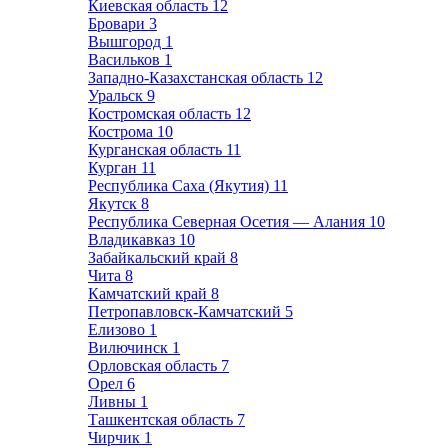
Киевская область
12
Бровари
3
Вышгород
1
Васильков
1
Западно-Казахстанская область
12
Уральск
9
Костромская область
12
Кострома
10
Курганская область
11
Курган
11
Республика Саха (Якутия)
11
Якутск
8
Республика Северная Осетия — Алания
10
Владикавказ
10
Забайкальский край
8
Чита
8
Камчатский край
8
Петропавловск-Камчатский
5
Елизово
1
Вилючинск
1
Орловская область
7
Орел
6
Ливны
1
Ташкентская область
7
Чирчик
1