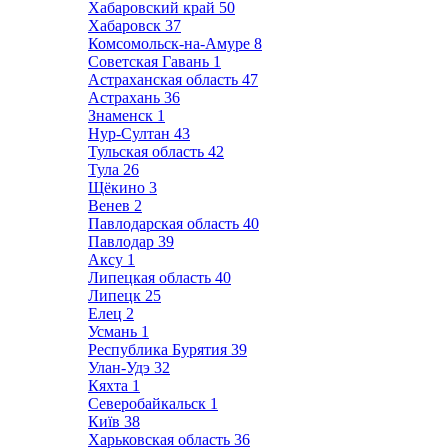
Хабаровский край
50
Хабаровск
37
Комсомольск-на-Амуре
8
Советская Гавань
1
Астраханская область
47
Астрахань
36
Знаменск
1
Нур-Султан
43
Тульская область
42
Тула
26
Щёкино
3
Венев
2
Павлодарская область
40
Павлодар
39
Аксу
1
Липецкая область
40
Липецк
25
Елец
2
Усмань
1
Республика Бурятия
39
Улан-Удэ
32
Кяхта
1
Северобайкальск
1
Київ
38
Харьковская область
36