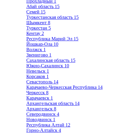
Прохладный
1
Абай область
15
Семей
15
Туркестанская область
15
Шымкент
8
Туркестан
5
Кентау
2
Республика Марий Эл
15
Йошкар-Ола
10
Волжск
1
Звенигово
1
Сахалинская область
15
Южно-Сахалинск
10
Невельск
1
Корсаков
1
Севастополь
14
Карачаево-Черкесская Республика
14
Черкесск
8
Карачаевск
1
Архангельская область
14
Архангельск
8
Северодвинск
4
Новодвинск
1
Республика Алтай
12
Горно-Алтайск
4