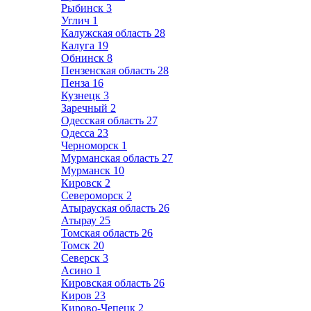
Рыбинск
3
Углич
1
Калужская область
28
Калуга
19
Обнинск
8
Пензенская область
28
Пенза
16
Кузнецк
3
Заречный
2
Одесская область
27
Одесса
23
Черноморск
1
Мурманская область
27
Мурманск
10
Кировск
2
Североморск
2
Атырауская область
26
Атырау
25
Томская область
26
Томск
20
Северск
3
Асино
1
Кировская область
26
Киров
23
Кирово-Чепецк
2