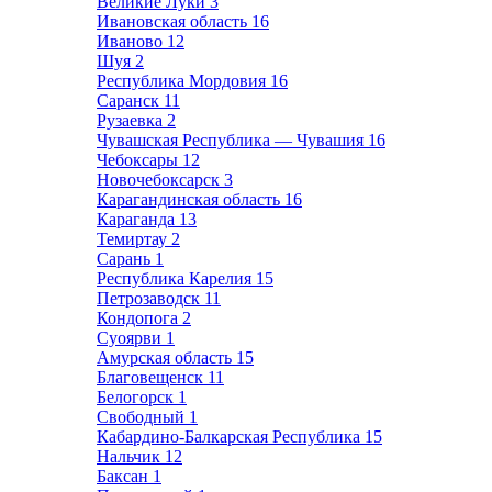
Великие Луки
3
Ивановская область
16
Иваново
12
Шуя
2
Республика Мордовия
16
Саранск
11
Рузаевка
2
Чувашская Республика — Чувашия
16
Чебоксары
12
Новочебоксарск
3
Карагандинская область
16
Караганда
13
Темиртау
2
Сарань
1
Республика Карелия
15
Петрозаводск
11
Кондопога
2
Суоярви
1
Амурская область
15
Благовещенск
11
Белогорск
1
Свободный
1
Кабардино-Балкарская Республика
15
Нальчик
12
Баксан
1