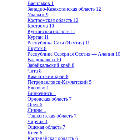
Васильков
1
Западно-Казахстанская область
12
Уральск
9
Костромская область
12
Кострома
10
Курганская область
11
Курган
11
Республика Саха (Якутия)
11
Якутск
8
Республика Северная Осетия — Алания
10
Владикавказ
10
Забайкальский край
8
Чита
8
Камчатский край
8
Петропавловск-Камчатский
5
Елизово
1
Вилючинск
1
Орловская область
7
Орел
6
Ливны
1
Ташкентская область
7
Чирчик
1
Ошская область
7
Киев
6
Костанайская область
6