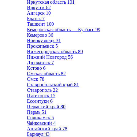
Иркутская область
101
Иркутск
62
Ангарск
10
Братск
7
Ташкент
100
Кемеровская область — Кузбасс
99
Кемерово
36
Новокузнецк
31
Прокопьевск
5
Нижегородская область
89
Нижний Новгород
56
Дзержинск
7
Кстово
6
Омская область
82
Омск
78
Ставропольский край
81
Ставрополь
22
Пятигорск
15
Ессентуки
6
Пермский край
80
Пермь
51
Соликамск
5
Чайковский
4
Алтайский край
78
Барнаул
43