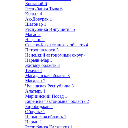
Костанай
6
Республика Тыва
6
Кызыл
4
Ак-Довурак
1
Шагонар
1
Республика Ингушетия
5
Магас
2
Назрань
2
Северо-Казахстанская область
4
Петропавловск
3
Ненецкий автономный округ
4
Нарьян-Мар
3
Жетысу область
3
Текели
1
Магаданская область
3
Магадан
2
Чувашская Республика
3
Алатырь
1
Мариинский Посад
1
Еврейская автономная область
2
Биробиджан
1
Облучье
1
Нарынская область
1
Нарын
1
Республика Калмыкия
1