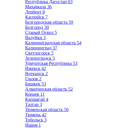
Республика Дагестан
63
Махачкала
36
Дербент
8
Каспийск
7
Белгородская область
59
Белгород
30
Старый Оскол
5
Валуйки
3
Калининградская область
54
Калининград
37
Светлогорск
5
Зеленоградск
5
Удмуртская Республика
53
Ижевск
42
Воткинск
2
Глазов
2
Бишкек
53
Алматинская область
52
Конаев
11
Капшагай
4
Талгар
3
Тюменская область
50
Тюмень
42
Тобольск
3
Ишим
1