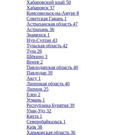
Хабаровский край
50
Хабаровск
37
Комсомольск-на-Амуре
8
Советская Гавань
1
Астраханская область
47
Астрахань
36
Знаменск
1
Нур-Султан
43
Тульская область
42
Тула
26
Щёкино
3
Венев
2
Павлодарская область
40
Павлодар
39
Аксу
1
Липецкая область
40
Липецк
25
Елец
2
Усмань
1
Республика Бурятия
39
Улан-Удэ
32
Кяхта
1
Северобайкальск
1
Київ
38
Харьковская область
36