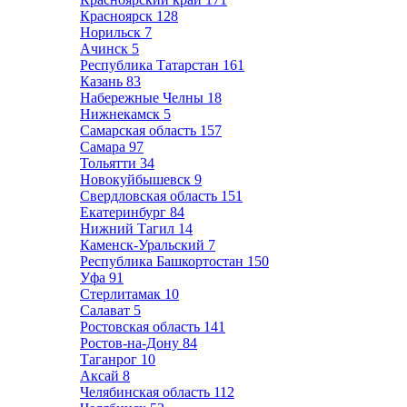
Красноярск
128
Норильск
7
Ачинск
5
Республика Татарстан
161
Казань
83
Набережные Челны
18
Нижнекамск
5
Самарская область
157
Самара
97
Тольятти
34
Новокуйбышевск
9
Свердловская область
151
Екатеринбург
84
Нижний Тагил
14
Каменск-Уральский
7
Республика Башкортостан
150
Уфа
91
Стерлитамак
10
Салават
5
Ростовская область
141
Ростов-на-Дону
84
Таганрог
10
Аксай
8
Челябинская область
112