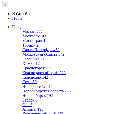
×
В бассейн
Home
Город
Москва
777
Московский
5
Зеленоград
4
Троицк
2
Санкт-Петербург
452
Московская область
342
Балашиха
21
Химки
17
Красногорск
17
Краснодарский край
323
Краснодар
142
Сочи
50
Новороссийск
15
Новосибирская область
236
Новосибирск
192
Бердск
8
Обь
3
Алматы
193
Красноярский край
171