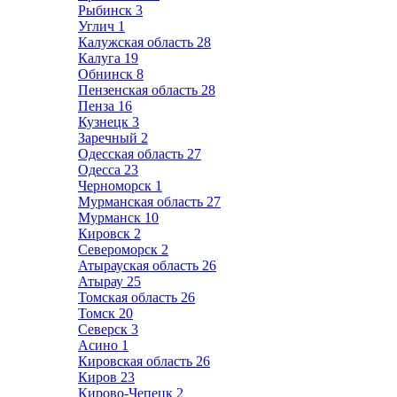
Рыбинск
3
Углич
1
Калужская область
28
Калуга
19
Обнинск
8
Пензенская область
28
Пенза
16
Кузнецк
3
Заречный
2
Одесская область
27
Одесса
23
Черноморск
1
Мурманская область
27
Мурманск
10
Кировск
2
Североморск
2
Атырауская область
26
Атырау
25
Томская область
26
Томск
20
Северск
3
Асино
1
Кировская область
26
Киров
23
Кирово-Чепецк
2