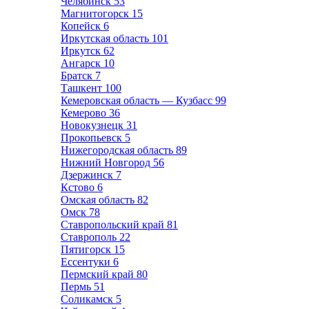
Челябинск
53
Магнитогорск
15
Копейск
6
Иркутская область
101
Иркутск
62
Ангарск
10
Братск
7
Ташкент
100
Кемеровская область — Кузбасс
99
Кемерово
36
Новокузнецк
31
Прокопьевск
5
Нижегородская область
89
Нижний Новгород
56
Дзержинск
7
Кстово
6
Омская область
82
Омск
78
Ставропольский край
81
Ставрополь
22
Пятигорск
15
Ессентуки
6
Пермский край
80
Пермь
51
Соликамск
5