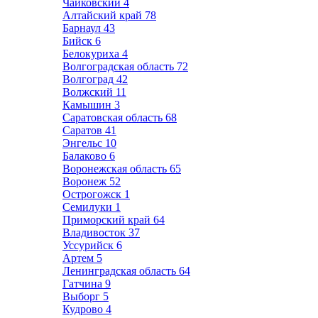
Чайковский
4
Алтайский край
78
Барнаул
43
Бийск
6
Белокуриха
4
Волгоградская область
72
Волгоград
42
Волжский
11
Камышин
3
Саратовская область
68
Саратов
41
Энгельс
10
Балаково
6
Воронежская область
65
Воронеж
52
Острогожск
1
Семилуки
1
Приморский край
64
Владивосток
37
Уссурийск
6
Артем
5
Ленинградская область
64
Гатчина
9
Выборг
5
Кудрово
4