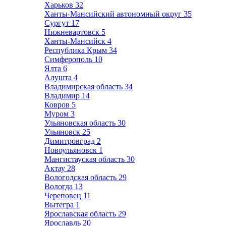
Харьков
32
Ханты-Мансийский автономный округ
35
Сургут
17
Нижневартовск
5
Ханты-Мансийск
4
Республика Крым
34
Симферополь
10
Ялта
6
Алушта
4
Владимирская область
34
Владимир
14
Ковров
5
Муром
3
Ульяновская область
30
Ульяновск
25
Димитровград
2
Новоульяновск
1
Мангистауская область
30
Актау
28
Вологодская область
29
Вологда
13
Череповец
11
Вытегра
1
Ярославская область
29
Ярославль
20