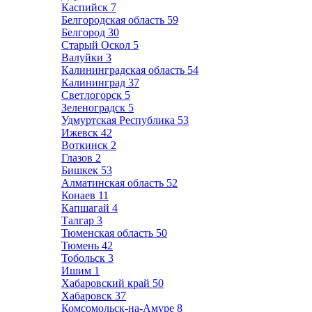
Каспийск
7
Белгородская область
59
Белгород
30
Старый Оскол
5
Валуйки
3
Калининградская область
54
Калининград
37
Светлогорск
5
Зеленоградск
5
Удмуртская Республика
53
Ижевск
42
Воткинск
2
Глазов
2
Бишкек
53
Алматинская область
52
Конаев
11
Капшагай
4
Талгар
3
Тюменская область
50
Тюмень
42
Тобольск
3
Ишим
1
Хабаровский край
50
Хабаровск
37
Комсомольск-на-Амуре
8