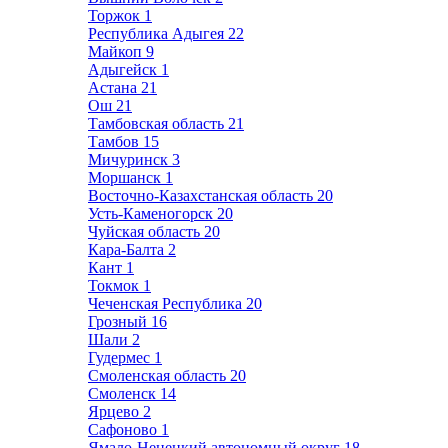
Торжок
1
Республика Адыгея
22
Майкоп
9
Адыгейск
1
Астана
21
Ош
21
Тамбовская область
21
Тамбов
15
Мичуринск
3
Моршанск
1
Восточно-Казахстанская область
20
Усть-Каменогорск
20
Чуйская область
20
Кара-Балта
2
Кант
1
Токмок
1
Чеченская Республика
20
Грозный
16
Шали
2
Гудермес
1
Смоленская область
20
Смоленск
14
Ярцево
2
Сафоново
1
Ямало-Ненецкий автономный округ
18