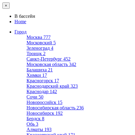
×
В бассейн
Home
Город
Москва
777
Московский
5
Зеленоград
4
Троицк
2
Санкт-Петербург
452
Московская область
342
Балашиха
21
Химки
17
Красногорск
17
Краснодарский край
323
Краснодар
142
Сочи
50
Новороссийск
15
Новосибирская область
236
Новосибирск
192
Бердск
8
Обь
3
Алматы
193
Красноярский край
171