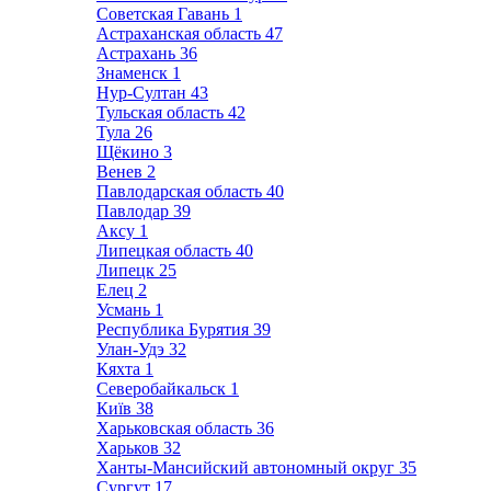
Советская Гавань
1
Астраханская область
47
Астрахань
36
Знаменск
1
Нур-Султан
43
Тульская область
42
Тула
26
Щёкино
3
Венев
2
Павлодарская область
40
Павлодар
39
Аксу
1
Липецкая область
40
Липецк
25
Елец
2
Усмань
1
Республика Бурятия
39
Улан-Удэ
32
Кяхта
1
Северобайкальск
1
Київ
38
Харьковская область
36
Харьков
32
Ханты-Мансийский автономный округ
35
Сургут
17