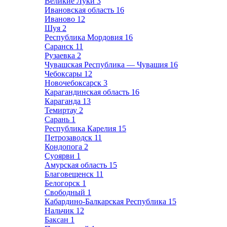
Великие Луки
3
Ивановская область
16
Иваново
12
Шуя
2
Республика Мордовия
16
Саранск
11
Рузаевка
2
Чувашская Республика — Чувашия
16
Чебоксары
12
Новочебоксарск
3
Карагандинская область
16
Караганда
13
Темиртау
2
Сарань
1
Республика Карелия
15
Петрозаводск
11
Кондопога
2
Суоярви
1
Амурская область
15
Благовещенск
11
Белогорск
1
Свободный
1
Кабардино-Балкарская Республика
15
Нальчик
12
Баксан
1