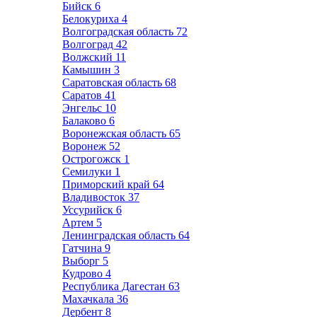
Бийск
6
Белокуриха
4
Волгоградская область
72
Волгоград
42
Волжский
11
Камышин
3
Саратовская область
68
Саратов
41
Энгельс
10
Балаково
6
Воронежская область
65
Воронеж
52
Острогожск
1
Семилуки
1
Приморский край
64
Владивосток
37
Уссурийск
6
Артем
5
Ленинградская область
64
Гатчина
9
Выборг
5
Кудрово
4
Республика Дагестан
63
Махачкала
36
Дербент
8