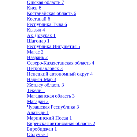
Ошская область
7
Киев
6
Костанайская область
6
Костанай
6
Республика Тыва
6
Кызыл
4
Ак-Довурак
1
Шагонар
1
Республика Ингушетия
5
Магас
2
Назрань
2
Северо-Казахстанская область
4
Петропавловск
3
Ненецкий автономный округ
4
Нарьян-Мар
3
Жетысу область
3
Текели
1
Магаданская область
3
Магадан
2
Чувашская Республика
3
Алатырь
1
Мариинский Посад
1
Еврейская автономная область
2
Биробиджан
1
Облучье
1