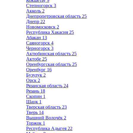
Кокшетау
9
Степногорск
3
Акколь
2
Днепропетровская область
25
Днепр
22
Новомосковск
2
Республика Хакасия
25
Абакан
13
Саяногорск
4
Черногорск
3
Актюбинская область
25
Актобе
25
Оренбургская область
25
Оренбург
16
Бузулук
2
Орск
2
Рязанская область
24
Рязань
18
Скопин
1
Шацк
1
Тверская область
23
Тверь
14
Вышний Волочёк
2
Торжок
1
Республика Адыгея
22