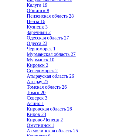
Калуга
19
Обнинск
8
Пензенская область
28
Пенза
16
Кузнецк
3
Заречный
2
Одесская область
27
Одесса
23
Черноморск
1
Мурманская область
27
Мурманск
10
Кировск
2
Североморск
2
Атырауская область
26
Атырау
25
Томская область
26
Томск
20
Северск
3
Асино
1
Кировская область
26
Киров
23
Кирово-Чепецк
2
Омутнинск
1
Акмолинская область
25