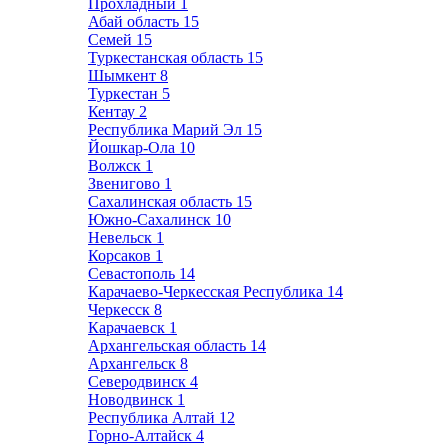
Прохладный
1
Абай область
15
Семей
15
Туркестанская область
15
Шымкент
8
Туркестан
5
Кентау
2
Республика Марий Эл
15
Йошкар-Ола
10
Волжск
1
Звенигово
1
Сахалинская область
15
Южно-Сахалинск
10
Невельск
1
Корсаков
1
Севастополь
14
Карачаево-Черкесская Республика
14
Черкесск
8
Карачаевск
1
Архангельская область
14
Архангельск
8
Северодвинск
4
Новодвинск
1
Республика Алтай
12
Горно-Алтайск
4