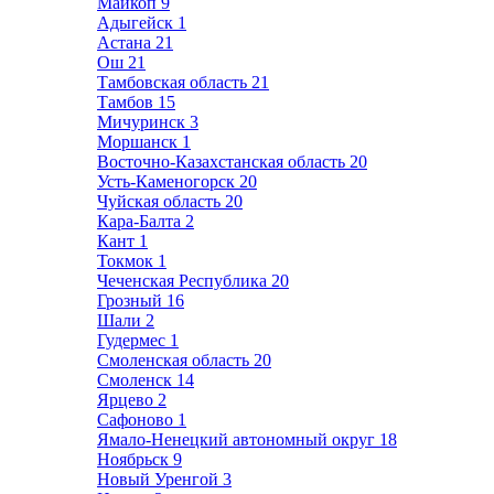
Майкоп
9
Адыгейск
1
Астана
21
Ош
21
Тамбовская область
21
Тамбов
15
Мичуринск
3
Моршанск
1
Восточно-Казахстанская область
20
Усть-Каменогорск
20
Чуйская область
20
Кара-Балта
2
Кант
1
Токмок
1
Чеченская Республика
20
Грозный
16
Шали
2
Гудермес
1
Смоленская область
20
Смоленск
14
Ярцево
2
Сафоново
1
Ямало-Ненецкий автономный округ
18
Ноябрьск
9
Новый Уренгой
3