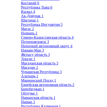
Костанай
6
Республика Тыва
6
Кызыл
4
Ак-Довурак
1
Шагонар
1
Республика Ингушетия
5
Магас
2
Назрань
2
Северо-Казахстанская область
4
Петропавловск
3
Ненецкий автономный округ
4
Нарьян-Мар
3
Жетысу область
3
Текели
1
Магаданская область
3
Магадан
2
Чувашская Республика
3
Алатырь
1
Мариинский Посад
1
Еврейская автономная область
2
Биробиджан
1
Облучье
1
Нарынская область
1
Нарын
1
Республика Калмыкия
1