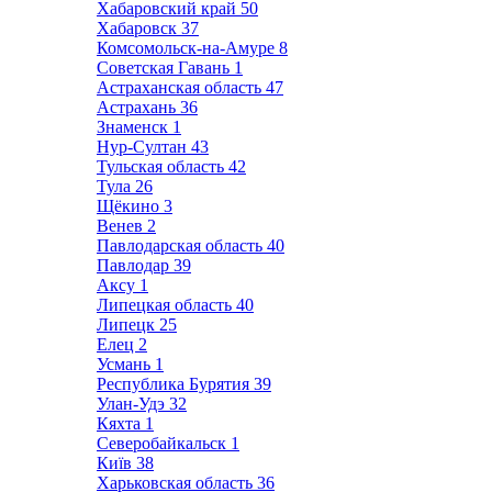
Хабаровский край
50
Хабаровск
37
Комсомольск-на-Амуре
8
Советская Гавань
1
Астраханская область
47
Астрахань
36
Знаменск
1
Нур-Султан
43
Тульская область
42
Тула
26
Щёкино
3
Венев
2
Павлодарская область
40
Павлодар
39
Аксу
1
Липецкая область
40
Липецк
25
Елец
2
Усмань
1
Республика Бурятия
39
Улан-Удэ
32
Кяхта
1
Северобайкальск
1
Київ
38
Харьковская область
36