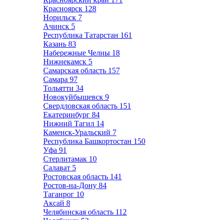
Красноярск
128
Норильск
7
Ачинск
5
Республика Татарстан
161
Казань
83
Набережные Челны
18
Нижнекамск
5
Самарская область
157
Самара
97
Тольятти
34
Новокуйбышевск
9
Свердловская область
151
Екатеринбург
84
Нижний Тагил
14
Каменск-Уральский
7
Республика Башкортостан
150
Уфа
91
Стерлитамак
10
Салават
5
Ростовская область
141
Ростов-на-Дону
84
Таганрог
10
Аксай
8
Челябинская область
112