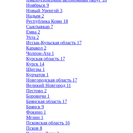
Ноябрьск
9
Новый Уренгой
3
Надым
2
Республика Коми
18
Сыктывкар
7
Емва
2
Ухта
2
Иссык-Кульская область
17
Каракол
2
Чолпон-Ата
1
Курская область
17
Курск
14
Щигры
1
Курчатов
1
Новгородская область
17
Великий Новгород
11
Пестово
2
Боровичи
1
Брянская область
17
Брянск
9
Фокино
1
Мглин
1
Псковская область
16
Псков
8