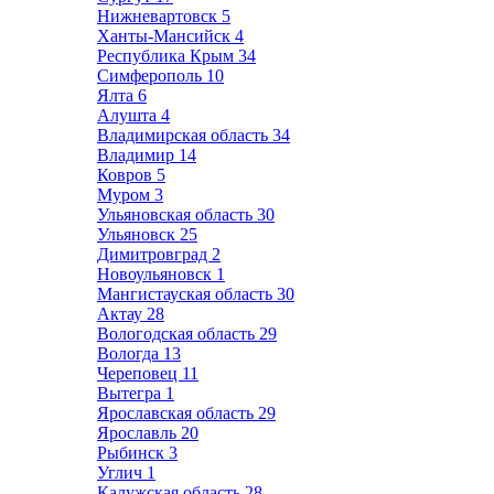
Нижневартовск
5
Ханты-Мансийск
4
Республика Крым
34
Симферополь
10
Ялта
6
Алушта
4
Владимирская область
34
Владимир
14
Ковров
5
Муром
3
Ульяновская область
30
Ульяновск
25
Димитровград
2
Новоульяновск
1
Мангистауская область
30
Актау
28
Вологодская область
29
Вологда
13
Череповец
11
Вытегра
1
Ярославская область
29
Ярославль
20
Рыбинск
3
Углич
1
Калужская область
28