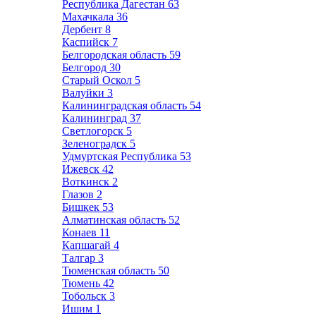
Республика Дагестан
63
Махачкала
36
Дербент
8
Каспийск
7
Белгородская область
59
Белгород
30
Старый Оскол
5
Валуйки
3
Калининградская область
54
Калининград
37
Светлогорск
5
Зеленоградск
5
Удмуртская Республика
53
Ижевск
42
Воткинск
2
Глазов
2
Бишкек
53
Алматинская область
52
Конаев
11
Капшагай
4
Талгар
3
Тюменская область
50
Тюмень
42
Тобольск
3
Ишим
1