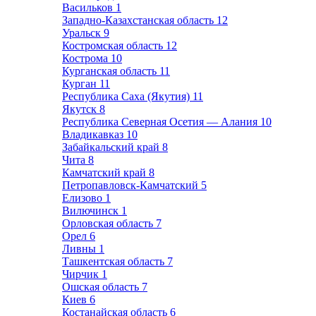
Васильков
1
Западно-Казахстанская область
12
Уральск
9
Костромская область
12
Кострома
10
Курганская область
11
Курган
11
Республика Саха (Якутия)
11
Якутск
8
Республика Северная Осетия — Алания
10
Владикавказ
10
Забайкальский край
8
Чита
8
Камчатский край
8
Петропавловск-Камчатский
5
Елизово
1
Вилючинск
1
Орловская область
7
Орел
6
Ливны
1
Ташкентская область
7
Чирчик
1
Ошская область
7
Киев
6
Костанайская область
6