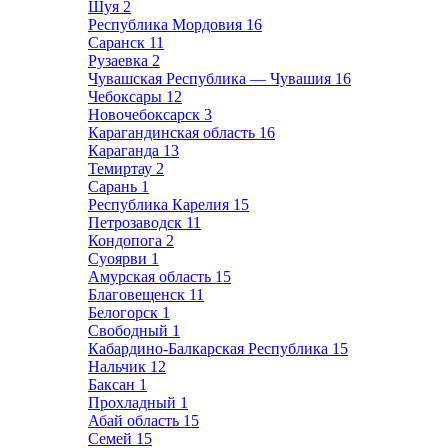
Шуя
2
Республика Мордовия
16
Саранск
11
Рузаевка
2
Чувашская Республика — Чувашия
16
Чебоксары
12
Новочебоксарск
3
Карагандинская область
16
Караганда
13
Темиртау
2
Сарань
1
Республика Карелия
15
Петрозаводск
11
Кондопога
2
Суоярви
1
Амурская область
15
Благовещенск
11
Белогорск
1
Свободный
1
Кабардино-Балкарская Республика
15
Нальчик
12
Баксан
1
Прохладный
1
Абай область
15
Семей
15