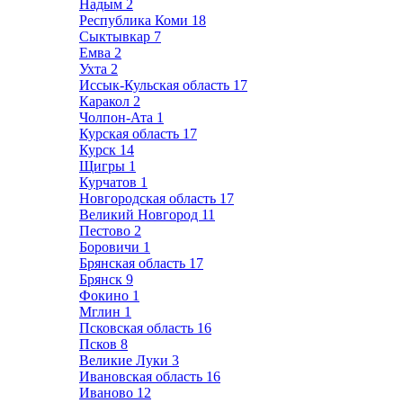
Надым
2
Республика Коми
18
Сыктывкар
7
Емва
2
Ухта
2
Иссык-Кульская область
17
Каракол
2
Чолпон-Ата
1
Курская область
17
Курск
14
Щигры
1
Курчатов
1
Новгородская область
17
Великий Новгород
11
Пестово
2
Боровичи
1
Брянская область
17
Брянск
9
Фокино
1
Мглин
1
Псковская область
16
Псков
8
Великие Луки
3
Ивановская область
16
Иваново
12