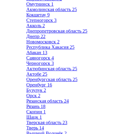
Омутнинск
1
Акмолинская область
25
Кокшетау
9
Степногорск
3
Акколь
2
Днепропетровская область
25
Днепр
22
Новомосковск
2
Республика Хакасия
25
Абакан
13
Саяногорск
4
Черногорск
3
Актюбинская область
25
Актобе
25
Оренбургская область
25
Оренбург
16
Бузулук
2
Орск
2
Рязанская область
24
Рязань
18
Скопин
1
Шацк
1
Тверская область
23
Тверь
14
Вышний Волочёк
2