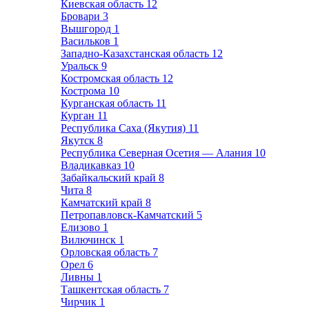
Киевская область
12
Бровари
3
Вышгород
1
Васильков
1
Западно-Казахстанская область
12
Уральск
9
Костромская область
12
Кострома
10
Курганская область
11
Курган
11
Республика Саха (Якутия)
11
Якутск
8
Республика Северная Осетия — Алания
10
Владикавказ
10
Забайкальский край
8
Чита
8
Камчатский край
8
Петропавловск-Камчатский
5
Елизово
1
Вилючинск
1
Орловская область
7
Орел
6
Ливны
1
Ташкентская область
7
Чирчик
1