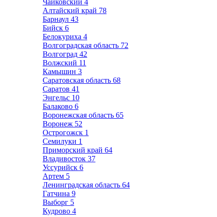
Чайковский
4
Алтайский край
78
Барнаул
43
Бийск
6
Белокуриха
4
Волгоградская область
72
Волгоград
42
Волжский
11
Камышин
3
Саратовская область
68
Саратов
41
Энгельс
10
Балаково
6
Воронежская область
65
Воронеж
52
Острогожск
1
Семилуки
1
Приморский край
64
Владивосток
37
Уссурийск
6
Артем
5
Ленинградская область
64
Гатчина
9
Выборг
5
Кудрово
4