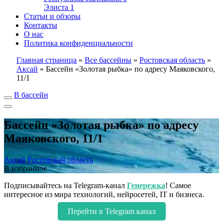
Элиста
1
Статьи и обзоры
Контакты
О нас
Политика конфиденциальности
Главная страница
»
Все бассейны
»
Ростовская область
»
Аксай
»
Бассейн «Золотая рыбка» по адресу Маяковского,
11/1
В бассейн
Бассейн «Золотая рыбка» по адресу
Маяковского, 11/1
Аксай
Ростовская область
В избранное
Подписывайтесь на Telegram-канал
Генережка
! Самое
интересное из мира технологий, нейросетей, IT и бизнеса.
Перейти в Telegram канал