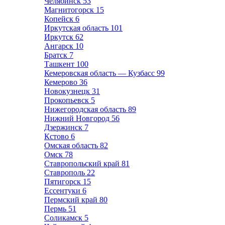
Челябинск
53
Магнитогорск
15
Копейск
6
Иркутская область
101
Иркутск
62
Ангарск
10
Братск
7
Ташкент
100
Кемеровская область — Кузбасс
99
Кемерово
36
Новокузнецк
31
Прокопьевск
5
Нижегородская область
89
Нижний Новгород
56
Дзержинск
7
Кстово
6
Омская область
82
Омск
78
Ставропольский край
81
Ставрополь
22
Пятигорск
15
Ессентуки
6
Пермский край
80
Пермь
51
Соликамск
5