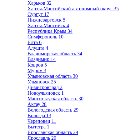
Харьков
32
Ханты-Мансийский автономный округ
35
Сургут
17
Нижневартовск
5
Ханты-Мансийск
4
Республика Крым
34
Симферополь
10
Ялта
6
Алушта
4
Владимирская область
34
Владимир
14
Ковров
5
Муром
3
Ульяновская область
30
Ульяновск
25
Димитровград
2
Новоульяновск
1
Мангистауская область
30
Актау
28
Вологодская область
29
Вологда
13
Череповец
11
Вытегра
1
Ярославская область
29
Ярославль
20