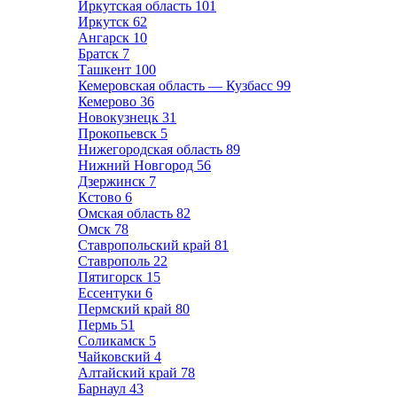
Иркутская область
101
Иркутск
62
Ангарск
10
Братск
7
Ташкент
100
Кемеровская область — Кузбасс
99
Кемерово
36
Новокузнецк
31
Прокопьевск
5
Нижегородская область
89
Нижний Новгород
56
Дзержинск
7
Кстово
6
Омская область
82
Омск
78
Ставропольский край
81
Ставрополь
22
Пятигорск
15
Ессентуки
6
Пермский край
80
Пермь
51
Соликамск
5
Чайковский
4
Алтайский край
78
Барнаул
43