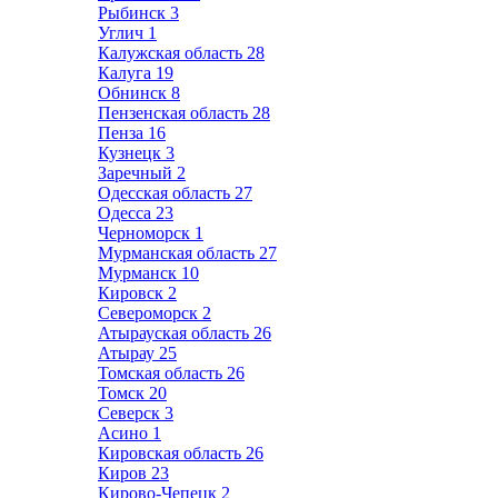
Рыбинск
3
Углич
1
Калужская область
28
Калуга
19
Обнинск
8
Пензенская область
28
Пенза
16
Кузнецк
3
Заречный
2
Одесская область
27
Одесса
23
Черноморск
1
Мурманская область
27
Мурманск
10
Кировск
2
Североморск
2
Атырауская область
26
Атырау
25
Томская область
26
Томск
20
Северск
3
Асино
1
Кировская область
26
Киров
23
Кирово-Чепецк
2