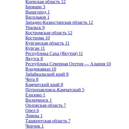
Киевская область
12
Бровари
3
Вышгород
1
Васильков
1
Западно-Казахстанская область
12
Уральск
9
Костромская область
12
Кострома
10
Курганская область
11
Курган
11
Республика Саха (Якутия)
11
Якутск
8
Республика Северная Осетия — Алания
10
Владикавказ
10
Забайкальский край
8
Чита
8
Камчатский край
8
Петропавловск-Камчатский
5
Елизово
1
Вилючинск
1
Орловская область
7
Орел
6
Ливны
1
Ташкентская область
7
Чирчик
1