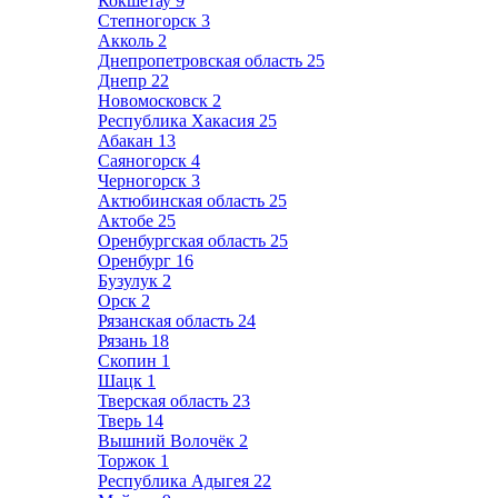
Кокшетау
9
Степногорск
3
Акколь
2
Днепропетровская область
25
Днепр
22
Новомосковск
2
Республика Хакасия
25
Абакан
13
Саяногорск
4
Черногорск
3
Актюбинская область
25
Актобе
25
Оренбургская область
25
Оренбург
16
Бузулук
2
Орск
2
Рязанская область
24
Рязань
18
Скопин
1
Шацк
1
Тверская область
23
Тверь
14
Вышний Волочёк
2
Торжок
1
Республика Адыгея
22