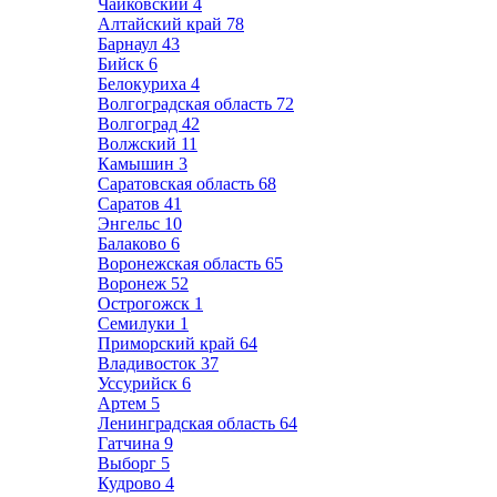
Чайковский
4
Алтайский край
78
Барнаул
43
Бийск
6
Белокуриха
4
Волгоградская область
72
Волгоград
42
Волжский
11
Камышин
3
Саратовская область
68
Саратов
41
Энгельс
10
Балаково
6
Воронежская область
65
Воронеж
52
Острогожск
1
Семилуки
1
Приморский край
64
Владивосток
37
Уссурийск
6
Артем
5
Ленинградская область
64
Гатчина
9
Выборг
5
Кудрово
4