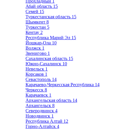
Прохладный
1
Абай область
15
Семей
15
Туркестанская область
15
Шымкент
8
Туркестан
5
Кентау
2
Республика Марий Эл
15
Йошкар-Ола
10
Волжск
1
Звенигово
1
Сахалинская область
15
Южно-Сахалинск
10
Невельск
1
Корсаков
1
Севастополь
14
Карачаево-Черкесская Республика
14
Черкесск
8
Карачаевск
1
Архангельская область
14
Архангельск
8
Северодвинск
4
Новодвинск
1
Республика Алтай
12
Горно-Алтайск
4