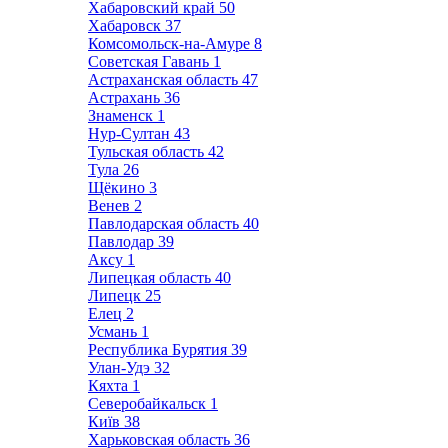
Хабаровский край
50
Хабаровск
37
Комсомольск-на-Амуре
8
Советская Гавань
1
Астраханская область
47
Астрахань
36
Знаменск
1
Нур-Султан
43
Тульская область
42
Тула
26
Щёкино
3
Венев
2
Павлодарская область
40
Павлодар
39
Аксу
1
Липецкая область
40
Липецк
25
Елец
2
Усмань
1
Республика Бурятия
39
Улан-Удэ
32
Кяхта
1
Северобайкальск
1
Київ
38
Харьковская область
36