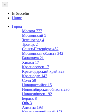
×
В бассейн
Home
Город
Москва
777
Московский
5
Зеленоград
4
Троицк
2
Санкт-Петербург
452
Московская область
342
Балашиха
21
Химки
17
Красногорск
17
Краснодарский край
323
Краснодар
142
Сочи
50
Новороссийск
15
Новосибирская область
236
Новосибирск
192
Бердск
8
Обь
3
Алматы
193
Красноярский край
171