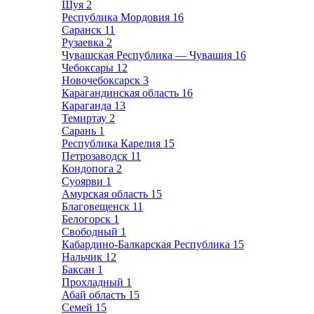
Шуя
2
Республика Мордовия
16
Саранск
11
Рузаевка
2
Чувашская Республика — Чувашия
16
Чебоксары
12
Новочебоксарск
3
Карагандинская область
16
Караганда
13
Темиртау
2
Сарань
1
Республика Карелия
15
Петрозаводск
11
Кондопога
2
Суоярви
1
Амурская область
15
Благовещенск
11
Белогорск
1
Свободный
1
Кабардино-Балкарская Республика
15
Нальчик
12
Баксан
1
Прохладный
1
Абай область
15
Семей
15