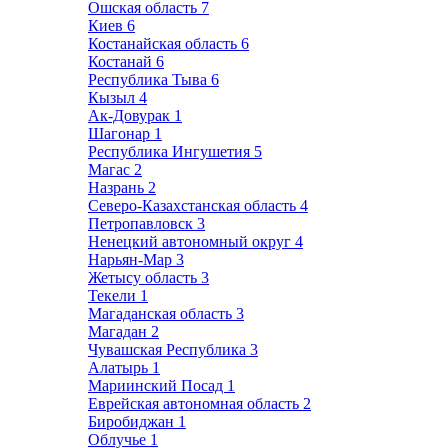
Ошская область
7
Киев
6
Костанайская область
6
Костанай
6
Республика Тыва
6
Кызыл
4
Ак-Довурак
1
Шагонар
1
Республика Ингушетия
5
Магас
2
Назрань
2
Северо-Казахстанская область
4
Петропавловск
3
Ненецкий автономный округ
4
Нарьян-Мар
3
Жетысу область
3
Текели
1
Магаданская область
3
Магадан
2
Чувашская Республика
3
Алатырь
1
Мариинский Посад
1
Еврейская автономная область
2
Биробиджан
1
Облучье
1