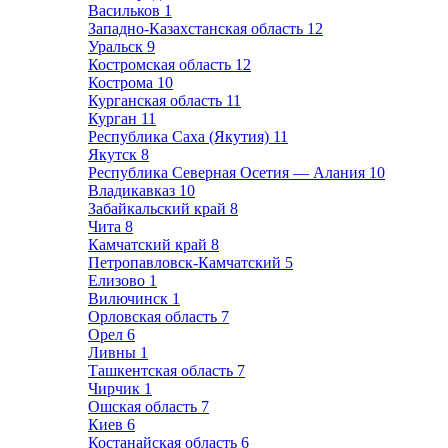
Васильков
1
Западно-Казахстанская область
12
Уральск
9
Костромская область
12
Кострома
10
Курганская область
11
Курган
11
Республика Саха (Якутия)
11
Якутск
8
Республика Северная Осетия — Алания
10
Владикавказ
10
Забайкальский край
8
Чита
8
Камчатский край
8
Петропавловск-Камчатский
5
Елизово
1
Вилючинск
1
Орловская область
7
Орел
6
Ливны
1
Ташкентская область
7
Чирчик
1
Ошская область
7
Киев
6
Костанайская область
6