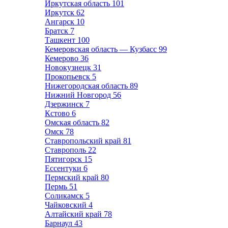
Иркутская область
101
Иркутск
62
Ангарск
10
Братск
7
Ташкент
100
Кемеровская область — Кузбасс
99
Кемерово
36
Новокузнецк
31
Прокопьевск
5
Нижегородская область
89
Нижний Новгород
56
Дзержинск
7
Кстово
6
Омская область
82
Омск
78
Ставропольский край
81
Ставрополь
22
Пятигорск
15
Ессентуки
6
Пермский край
80
Пермь
51
Соликамск
5
Чайковский
4
Алтайский край
78
Барнаул
43