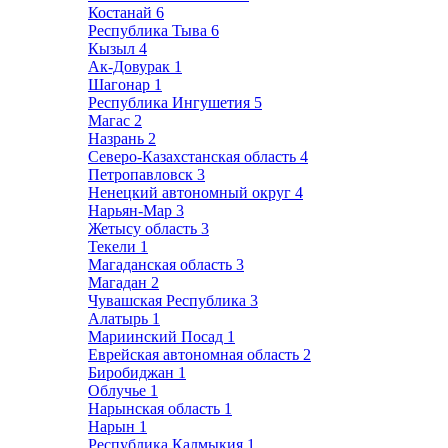
Костанай
6
Республика Тыва
6
Кызыл
4
Ак-Довурак
1
Шагонар
1
Республика Ингушетия
5
Магас
2
Назрань
2
Северо-Казахстанская область
4
Петропавловск
3
Ненецкий автономный округ
4
Нарьян-Мар
3
Жетысу область
3
Текели
1
Магаданская область
3
Магадан
2
Чувашская Республика
3
Алатырь
1
Мариинский Посад
1
Еврейская автономная область
2
Биробиджан
1
Облучье
1
Нарынская область
1
Нарын
1
Республика Калмыкия
1