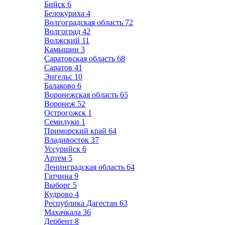
Бийск
6
Белокуриха
4
Волгоградская область
72
Волгоград
42
Волжский
11
Камышин
3
Саратовская область
68
Саратов
41
Энгельс
10
Балаково
6
Воронежская область
65
Воронеж
52
Острогожск
1
Семилуки
1
Приморский край
64
Владивосток
37
Уссурийск
6
Артем
5
Ленинградская область
64
Гатчина
9
Выборг
5
Кудрово
4
Республика Дагестан
63
Махачкала
36
Дербент
8