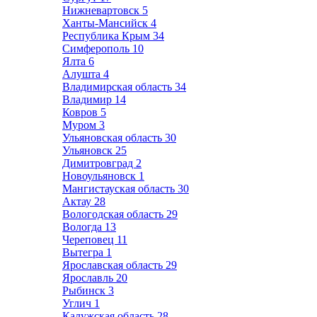
Нижневартовск
5
Ханты-Мансийск
4
Республика Крым
34
Симферополь
10
Ялта
6
Алушта
4
Владимирская область
34
Владимир
14
Ковров
5
Муром
3
Ульяновская область
30
Ульяновск
25
Димитровград
2
Новоульяновск
1
Мангистауская область
30
Актау
28
Вологодская область
29
Вологда
13
Череповец
11
Вытегра
1
Ярославская область
29
Ярославль
20
Рыбинск
3
Углич
1
Калужская область
28