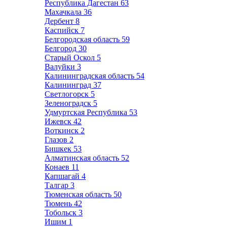
Республика Дагестан
63
Махачкала
36
Дербент
8
Каспийск
7
Белгородская область
59
Белгород
30
Старый Оскол
5
Валуйки
3
Калининградская область
54
Калининград
37
Светлогорск
5
Зеленоградск
5
Удмуртская Республика
53
Ижевск
42
Воткинск
2
Глазов
2
Бишкек
53
Алматинская область
52
Конаев
11
Капшагай
4
Талгар
3
Тюменская область
50
Тюмень
42
Тобольск
3
Ишим
1