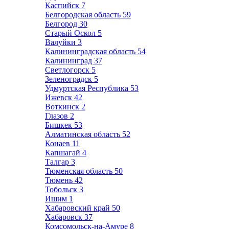
Каспийск
7
Белгородская область
59
Белгород
30
Старый Оскол
5
Валуйки
3
Калининградская область
54
Калининград
37
Светлогорск
5
Зеленоградск
5
Удмуртская Республика
53
Ижевск
42
Воткинск
2
Глазов
2
Бишкек
53
Алматинская область
52
Конаев
11
Капшагай
4
Талгар
3
Тюменская область
50
Тюмень
42
Тобольск
3
Ишим
1
Хабаровский край
50
Хабаровск
37
Комсомольск-на-Амуре
8