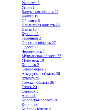
Рыбинск
3
Углич
1
Калужская область
28
Калуга
19
Обнинск
8
Пензенская область
28
Пенза
16
Кузнецк
3
Заречный
2
Одесская область
27
Одесса
23
Черноморск
1
Мурманская область
27
Мурманск
10
Кировск
2
Североморск
2
Атырауская область
26
Атырау
25
Томская область
26
Томск
20
Северск
3
Асино
1
Кировская область
26
Киров
23
Кирово-Чепецк
2