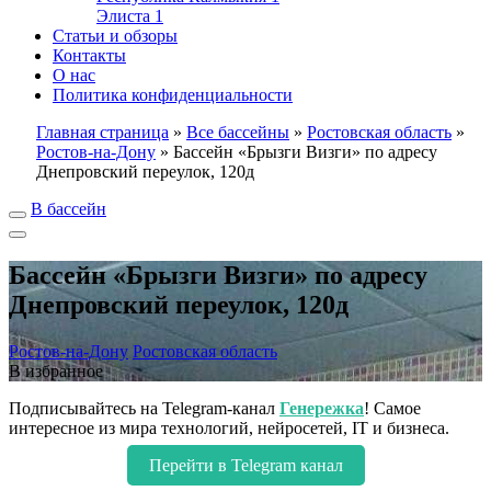
Элиста
1
Статьи и обзоры
Контакты
О нас
Политика конфиденциальности
Главная страница
»
Все бассейны
»
Ростовская область
»
Ростов-на-Дону
»
Бассейн «Брызги Визги» по адресу
Днепровский переулок, 120д
В бассейн
Бассейн «Брызги Визги» по адресу
Днепровский переулок, 120д
Ростов-на-Дону
Ростовская область
В избранное
Подписывайтесь на Telegram-канал
Генережка
! Самое
интересное из мира технологий, нейросетей, IT и бизнеса.
Перейти в Telegram канал