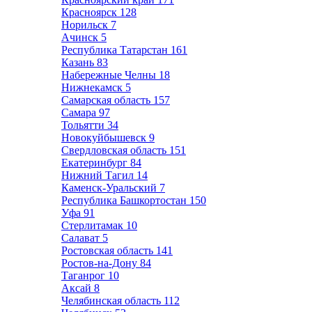
Красноярск
128
Норильск
7
Ачинск
5
Республика Татарстан
161
Казань
83
Набережные Челны
18
Нижнекамск
5
Самарская область
157
Самара
97
Тольятти
34
Новокуйбышевск
9
Свердловская область
151
Екатеринбург
84
Нижний Тагил
14
Каменск-Уральский
7
Республика Башкортостан
150
Уфа
91
Стерлитамак
10
Салават
5
Ростовская область
141
Ростов-на-Дону
84
Таганрог
10
Аксай
8
Челябинская область
112