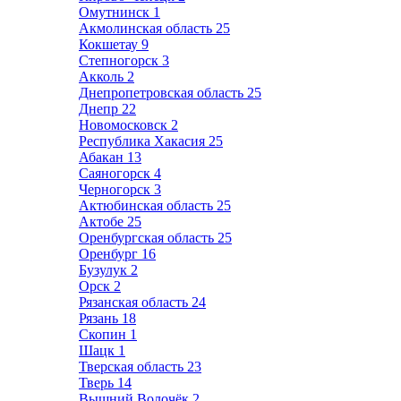
Омутнинск
1
Акмолинская область
25
Кокшетау
9
Степногорск
3
Акколь
2
Днепропетровская область
25
Днепр
22
Новомосковск
2
Республика Хакасия
25
Абакан
13
Саяногорск
4
Черногорск
3
Актюбинская область
25
Актобе
25
Оренбургская область
25
Оренбург
16
Бузулук
2
Орск
2
Рязанская область
24
Рязань
18
Скопин
1
Шацк
1
Тверская область
23
Тверь
14
Вышний Волочёк
2