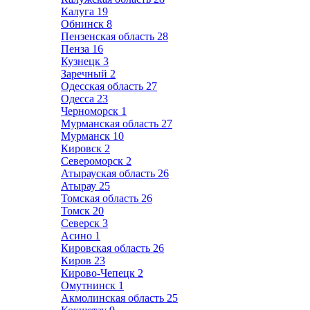
Калуга
19
Обнинск
8
Пензенская область
28
Пенза
16
Кузнецк
3
Заречный
2
Одесская область
27
Одесса
23
Черноморск
1
Мурманская область
27
Мурманск
10
Кировск
2
Североморск
2
Атырауская область
26
Атырау
25
Томская область
26
Томск
20
Северск
3
Асино
1
Кировская область
26
Киров
23
Кирово-Чепецк
2
Омутнинск
1
Акмолинская область
25