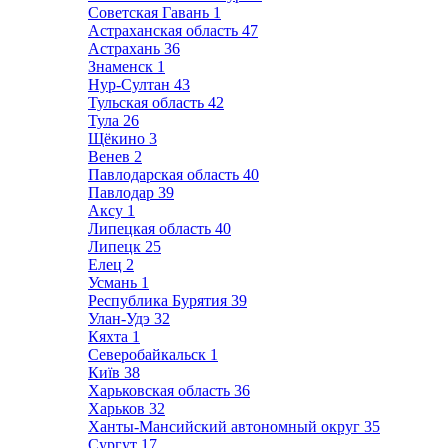
Советская Гавань
1
Астраханская область
47
Астрахань
36
Знаменск
1
Нур-Султан
43
Тульская область
42
Тула
26
Щёкино
3
Венев
2
Павлодарская область
40
Павлодар
39
Аксу
1
Липецкая область
40
Липецк
25
Елец
2
Усмань
1
Республика Бурятия
39
Улан-Удэ
32
Кяхта
1
Северобайкальск
1
Київ
38
Харьковская область
36
Харьков
32
Ханты-Мансийский автономный округ
35
Сургут
17