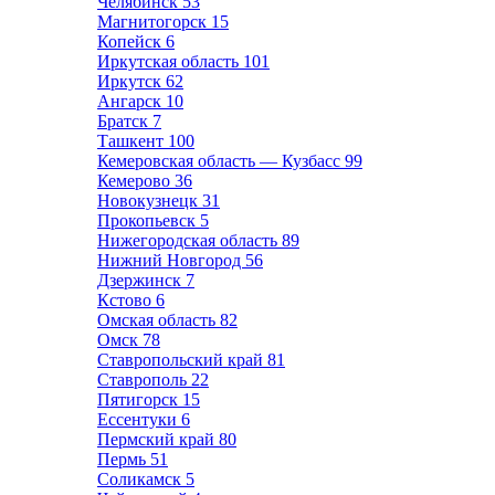
Челябинск
53
Магнитогорск
15
Копейск
6
Иркутская область
101
Иркутск
62
Ангарск
10
Братск
7
Ташкент
100
Кемеровская область — Кузбасс
99
Кемерово
36
Новокузнецк
31
Прокопьевск
5
Нижегородская область
89
Нижний Новгород
56
Дзержинск
7
Кстово
6
Омская область
82
Омск
78
Ставропольский край
81
Ставрополь
22
Пятигорск
15
Ессентуки
6
Пермский край
80
Пермь
51
Соликамск
5