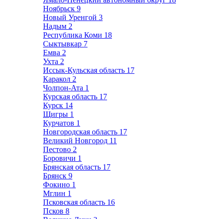
Ноябрьск
9
Новый Уренгой
3
Надым
2
Республика Коми
18
Сыктывкар
7
Емва
2
Ухта
2
Иссык-Кульская область
17
Каракол
2
Чолпон-Ата
1
Курская область
17
Курск
14
Щигры
1
Курчатов
1
Новгородская область
17
Великий Новгород
11
Пестово
2
Боровичи
1
Брянская область
17
Брянск
9
Фокино
1
Мглин
1
Псковская область
16
Псков
8