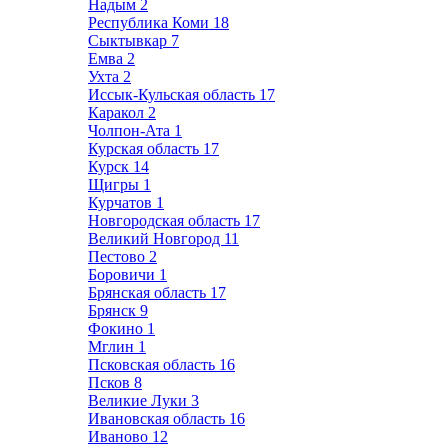
Надым
2
Республика Коми
18
Сыктывкар
7
Емва
2
Ухта
2
Иссык-Кульская область
17
Каракол
2
Чолпон-Ата
1
Курская область
17
Курск
14
Щигры
1
Курчатов
1
Новгородская область
17
Великий Новгород
11
Пестово
2
Боровичи
1
Брянская область
17
Брянск
9
Фокино
1
Мглин
1
Псковская область
16
Псков
8
Великие Луки
3
Ивановская область
16
Иваново
12