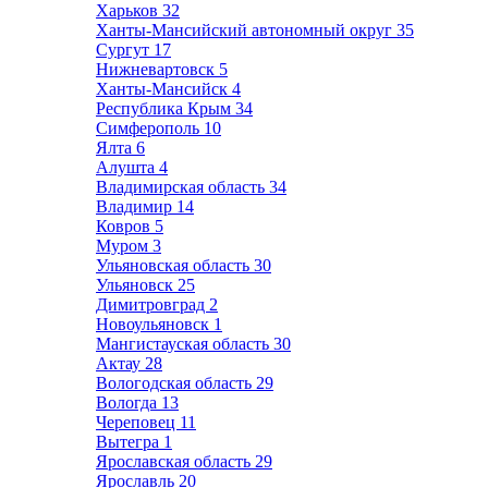
Харьков
32
Ханты-Мансийский автономный округ
35
Сургут
17
Нижневартовск
5
Ханты-Мансийск
4
Республика Крым
34
Симферополь
10
Ялта
6
Алушта
4
Владимирская область
34
Владимир
14
Ковров
5
Муром
3
Ульяновская область
30
Ульяновск
25
Димитровград
2
Новоульяновск
1
Мангистауская область
30
Актау
28
Вологодская область
29
Вологда
13
Череповец
11
Вытегра
1
Ярославская область
29
Ярославль
20