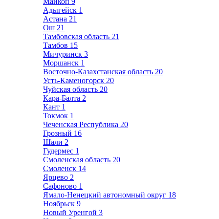
Майкоп
9
Адыгейск
1
Астана
21
Ош
21
Тамбовская область
21
Тамбов
15
Мичуринск
3
Моршанск
1
Восточно-Казахстанская область
20
Усть-Каменогорск
20
Чуйская область
20
Кара-Балта
2
Кант
1
Токмок
1
Чеченская Республика
20
Грозный
16
Шали
2
Гудермес
1
Смоленская область
20
Смоленск
14
Ярцево
2
Сафоново
1
Ямало-Ненецкий автономный округ
18
Ноябрьск
9
Новый Уренгой
3