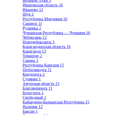
Великие Луки
3
Ивановская область
16
Иваново
12
Шуя
2
Республика Мордовия
16
Саранск
11
Рузаевка
2
Чувашская Республика — Чувашия
16
Чебоксары
12
Новочебоксарск
3
Карагандинская область
16
Караганда
13
Темиртау
2
Сарань
1
Республика Карелия
15
Петрозаводск
11
Кондопога
2
Суоярви
1
Амурская область
15
Благовещенск
11
Белогорск
1
Свободный
1
Кабардино-Балкарская Республика
15
Нальчик
12
Баксан
1