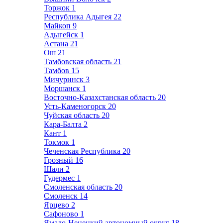
Торжок
1
Республика Адыгея
22
Майкоп
9
Адыгейск
1
Астана
21
Ош
21
Тамбовская область
21
Тамбов
15
Мичуринск
3
Моршанск
1
Восточно-Казахстанская область
20
Усть-Каменогорск
20
Чуйская область
20
Кара-Балта
2
Кант
1
Токмок
1
Чеченская Республика
20
Грозный
16
Шали
2
Гудермес
1
Смоленская область
20
Смоленск
14
Ярцево
2
Сафоново
1
Ямало-Ненецкий автономный округ
18