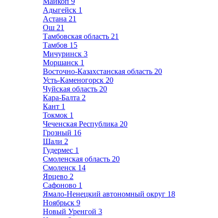
Майкоп
9
Адыгейск
1
Астана
21
Ош
21
Тамбовская область
21
Тамбов
15
Мичуринск
3
Моршанск
1
Восточно-Казахстанская область
20
Усть-Каменогорск
20
Чуйская область
20
Кара-Балта
2
Кант
1
Токмок
1
Чеченская Республика
20
Грозный
16
Шали
2
Гудермес
1
Смоленская область
20
Смоленск
14
Ярцево
2
Сафоново
1
Ямало-Ненецкий автономный округ
18
Ноябрьск
9
Новый Уренгой
3