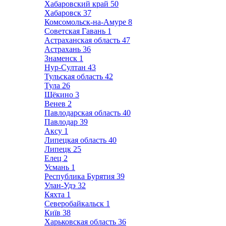
Хабаровский край
50
Хабаровск
37
Комсомольск-на-Амуре
8
Советская Гавань
1
Астраханская область
47
Астрахань
36
Знаменск
1
Нур-Султан
43
Тульская область
42
Тула
26
Щёкино
3
Венев
2
Павлодарская область
40
Павлодар
39
Аксу
1
Липецкая область
40
Липецк
25
Елец
2
Усмань
1
Республика Бурятия
39
Улан-Удэ
32
Кяхта
1
Северобайкальск
1
Київ
38
Харьковская область
36