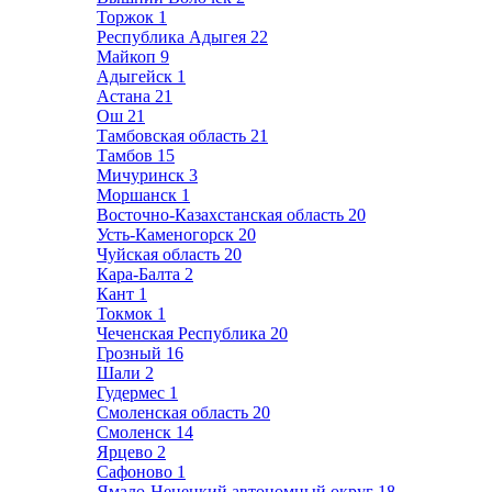
Торжок
1
Республика Адыгея
22
Майкоп
9
Адыгейск
1
Астана
21
Ош
21
Тамбовская область
21
Тамбов
15
Мичуринск
3
Моршанск
1
Восточно-Казахстанская область
20
Усть-Каменогорск
20
Чуйская область
20
Кара-Балта
2
Кант
1
Токмок
1
Чеченская Республика
20
Грозный
16
Шали
2
Гудермес
1
Смоленская область
20
Смоленск
14
Ярцево
2
Сафоново
1
Ямало-Ненецкий автономный округ
18