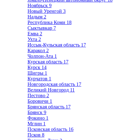
Ноябрьск
9
Новый Уренгой
3
Надым
2
Республика Коми
18
Сыктывкар
7
Емва
2
Ухта
2
Иссык-Кульская область
17
Каракол
2
Чолпон-Ата
1
Курская область
17
Курск
14
Щигры
1
Курчатов
1
Новгородская область
17
Великий Новгород
11
Пестово
2
Боровичи
1
Брянская область
17
Брянск
9
Фокино
1
Мглин
1
Псковская область
16
Псков
8