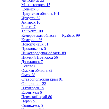
Челябинск
53
Магнитогорск
15
Копейск
6
Иркутская область
101
Иркутск
62
Ангарск
10
Братск
7
Ташкент
100
Кемеровская область — Кузбасс
99
Кемерово
36
Новокузнецк
31
Прокопьевск
5
Нижегородская область
89
Нижний Новгород
56
Дзержинск
7
Кстово
6
Омская область
82
Омск
78
Ставропольский край
81
Ставрополь
22
Пятигорск
15
Ессентуки
6
Пермский край
80
Пермь
51
Соликамск
5