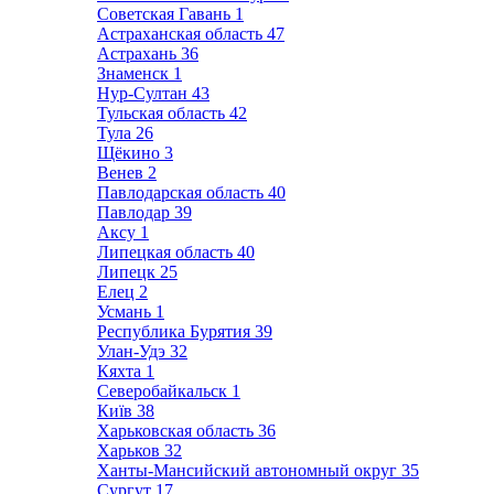
Советская Гавань
1
Астраханская область
47
Астрахань
36
Знаменск
1
Нур-Султан
43
Тульская область
42
Тула
26
Щёкино
3
Венев
2
Павлодарская область
40
Павлодар
39
Аксу
1
Липецкая область
40
Липецк
25
Елец
2
Усмань
1
Республика Бурятия
39
Улан-Удэ
32
Кяхта
1
Северобайкальск
1
Київ
38
Харьковская область
36
Харьков
32
Ханты-Мансийский автономный округ
35
Сургут
17