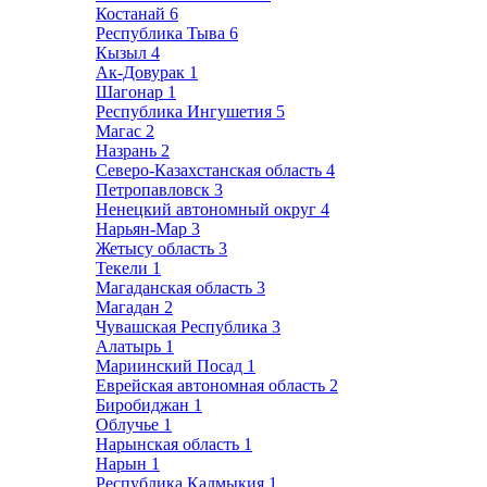
Костанай
6
Республика Тыва
6
Кызыл
4
Ак-Довурак
1
Шагонар
1
Республика Ингушетия
5
Магас
2
Назрань
2
Северо-Казахстанская область
4
Петропавловск
3
Ненецкий автономный округ
4
Нарьян-Мар
3
Жетысу область
3
Текели
1
Магаданская область
3
Магадан
2
Чувашская Республика
3
Алатырь
1
Мариинский Посад
1
Еврейская автономная область
2
Биробиджан
1
Облучье
1
Нарынская область
1
Нарын
1
Республика Калмыкия
1