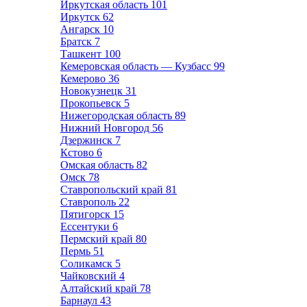
Иркутская область
101
Иркутск
62
Ангарск
10
Братск
7
Ташкент
100
Кемеровская область — Кузбасс
99
Кемерово
36
Новокузнецк
31
Прокопьевск
5
Нижегородская область
89
Нижний Новгород
56
Дзержинск
7
Кстово
6
Омская область
82
Омск
78
Ставропольский край
81
Ставрополь
22
Пятигорск
15
Ессентуки
6
Пермский край
80
Пермь
51
Соликамск
5
Чайковский
4
Алтайский край
78
Барнаул
43