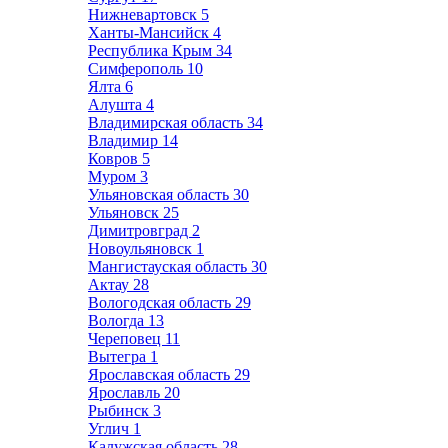
Нижневартовск
5
Ханты-Мансийск
4
Республика Крым
34
Симферополь
10
Ялта
6
Алушта
4
Владимирская область
34
Владимир
14
Ковров
5
Муром
3
Ульяновская область
30
Ульяновск
25
Димитровград
2
Новоульяновск
1
Мангистауская область
30
Актау
28
Вологодская область
29
Вологда
13
Череповец
11
Вытегра
1
Ярославская область
29
Ярославль
20
Рыбинск
3
Углич
1
Калужская область
28