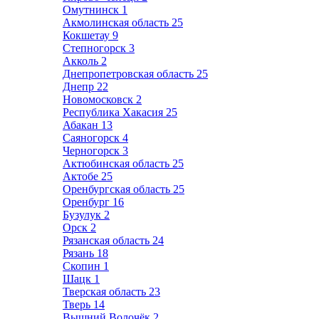
Омутнинск
1
Акмолинская область
25
Кокшетау
9
Степногорск
3
Акколь
2
Днепропетровская область
25
Днепр
22
Новомосковск
2
Республика Хакасия
25
Абакан
13
Саяногорск
4
Черногорск
3
Актюбинская область
25
Актобе
25
Оренбургская область
25
Оренбург
16
Бузулук
2
Орск
2
Рязанская область
24
Рязань
18
Скопин
1
Шацк
1
Тверская область
23
Тверь
14
Вышний Волочёк
2