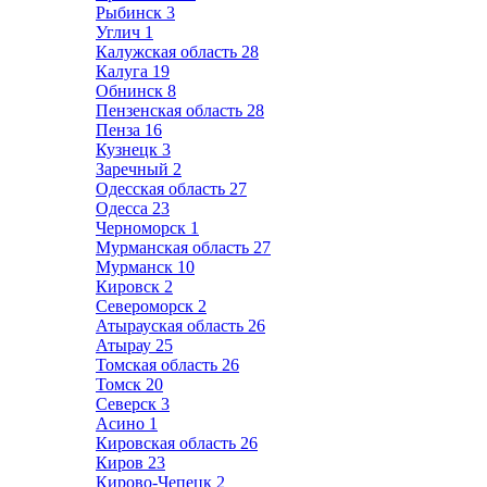
Рыбинск
3
Углич
1
Калужская область
28
Калуга
19
Обнинск
8
Пензенская область
28
Пенза
16
Кузнецк
3
Заречный
2
Одесская область
27
Одесса
23
Черноморск
1
Мурманская область
27
Мурманск
10
Кировск
2
Североморск
2
Атырауская область
26
Атырау
25
Томская область
26
Томск
20
Северск
3
Асино
1
Кировская область
26
Киров
23
Кирово-Чепецк
2