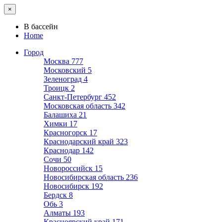
×
В бассейн
Home
Город
Москва
777
Московский
5
Зеленоград
4
Троицк
2
Санкт-Петербург
452
Московская область
342
Балашиха
21
Химки
17
Красногорск
17
Краснодарский край
323
Краснодар
142
Сочи
50
Новороссийск
15
Новосибирская область
236
Новосибирск
192
Бердск
8
Обь
3
Алматы
193
Красноярский край
171