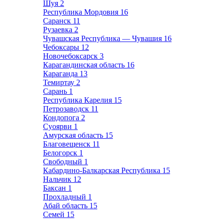
Шуя
2
Республика Мордовия
16
Саранск
11
Рузаевка
2
Чувашская Республика — Чувашия
16
Чебоксары
12
Новочебоксарск
3
Карагандинская область
16
Караганда
13
Темиртау
2
Сарань
1
Республика Карелия
15
Петрозаводск
11
Кондопога
2
Суоярви
1
Амурская область
15
Благовещенск
11
Белогорск
1
Свободный
1
Кабардино-Балкарская Республика
15
Нальчик
12
Баксан
1
Прохладный
1
Абай область
15
Семей
15