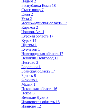
Надым
2
Республика Коми
18
Сыктывкар
7
Емва
2
Ухта
2
Иссык-Кульская область
17
Каракол
2
Чолпон-Ата
1
Курская область
17
Курск
14
Щигры
1
Курчатов
1
Новгородская область
17
Великий Новгород
11
Пестово
2
Боровичи
1
Брянская область
17
Брянск
9
Фокино
1
Мглин
1
Псковская область
16
Псков
8
Великие Луки
3
Ивановская область
16
Иваново
12