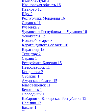
Великие Луки
3
Ивановская область
16
Иваново
12
Шуя
2
Республика Мордовия
16
Саранск
11
Рузаевка
2
Чувашская Республика — Чувашия
16
Чебоксары
12
Новочебоксарск
3
Карагандинская область
16
Караганда
13
Темиртау
2
Сарань
1
Республика Карелия
15
Петрозаводск
11
Кондопога
2
Суоярви
1
Амурская область
15
Благовещенск
11
Белогорск
1
Свободный
1
Кабардино-Балкарская Республика
15
Нальчик
12
Баксан
1