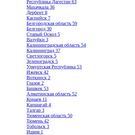
Республика Дагестан
63
Махачкала
36
Дербент
8
Каспийск
7
Белгородская область
59
Белгород
30
Старый Оскол
5
Валуйки
3
Калининградская область
54
Калининград
37
Светлогорск
5
Зеленоградск
5
Удмуртская Республика
53
Ижевск
42
Воткинск
2
Глазов
2
Бишкек
53
Алматинская область
52
Конаев
11
Капшагай
4
Талгар
3
Тюменская область
50
Тюмень
42
Тобольск
3
Ишим
1