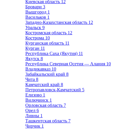
Киевская область
12
Бровари
3
Вышгород
1
Васильков
1
Западно-Казахстанская область
12
Уральск
9
Костромская область
12
Кострома
10
Курганская область
11
Курган
11
Республика Саха (Якутия)
11
Якутск
8
Республика Северная Осетия — Алания
10
Владикавказ
10
Забайкальский край
8
Чита
8
Камчатский край
8
Петропавловск-Камчатский
5
Елизово
1
Вилючинск
1
Орловская область
7
Орел
6
Ливны
1
Ташкентская область
7
Чирчик
1