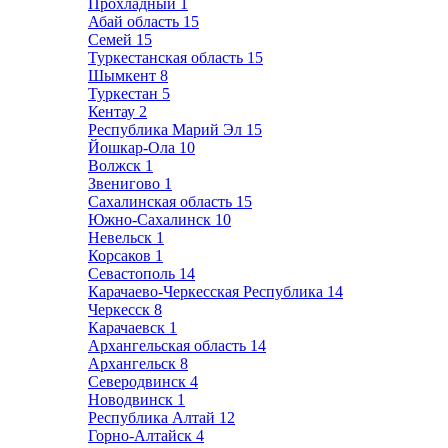
Прохладный
1
Абай область
15
Семей
15
Туркестанская область
15
Шымкент
8
Туркестан
5
Кентау
2
Республика Марий Эл
15
Йошкар-Ола
10
Волжск
1
Звенигово
1
Сахалинская область
15
Южно-Сахалинск
10
Невельск
1
Корсаков
1
Севастополь
14
Карачаево-Черкесская Республика
14
Черкесск
8
Карачаевск
1
Архангельская область
14
Архангельск
8
Северодвинск
4
Новодвинск
1
Республика Алтай
12
Горно-Алтайск
4