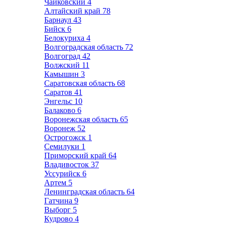
Чайковский
4
Алтайский край
78
Барнаул
43
Бийск
6
Белокуриха
4
Волгоградская область
72
Волгоград
42
Волжский
11
Камышин
3
Саратовская область
68
Саратов
41
Энгельс
10
Балаково
6
Воронежская область
65
Воронеж
52
Острогожск
1
Семилуки
1
Приморский край
64
Владивосток
37
Уссурийск
6
Артем
5
Ленинградская область
64
Гатчина
9
Выборг
5
Кудрово
4