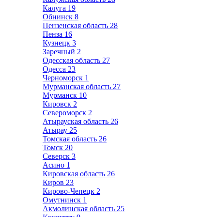
Калуга
19
Обнинск
8
Пензенская область
28
Пенза
16
Кузнецк
3
Заречный
2
Одесская область
27
Одесса
23
Черноморск
1
Мурманская область
27
Мурманск
10
Кировск
2
Североморск
2
Атырауская область
26
Атырау
25
Томская область
26
Томск
20
Северск
3
Асино
1
Кировская область
26
Киров
23
Кирово-Чепецк
2
Омутнинск
1
Акмолинская область
25