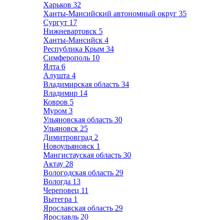
Харьков
32
Ханты-Мансийский автономный округ
35
Сургут
17
Нижневартовск
5
Ханты-Мансийск
4
Республика Крым
34
Симферополь
10
Ялта
6
Алушта
4
Владимирская область
34
Владимир
14
Ковров
5
Муром
3
Ульяновская область
30
Ульяновск
25
Димитровград
2
Новоульяновск
1
Мангистауская область
30
Актау
28
Вологодская область
29
Вологда
13
Череповец
11
Вытегра
1
Ярославская область
29
Ярославль
20