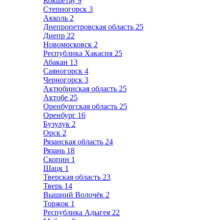
Кокшетау
9
Степногорск
3
Акколь
2
Днепропетровская область
25
Днепр
22
Новомосковск
2
Республика Хакасия
25
Абакан
13
Саяногорск
4
Черногорск
3
Актюбинская область
25
Актобе
25
Оренбургская область
25
Оренбург
16
Бузулук
2
Орск
2
Рязанская область
24
Рязань
18
Скопин
1
Шацк
1
Тверская область
23
Тверь
14
Вышний Волочёк
2
Торжок
1
Республика Адыгея
22