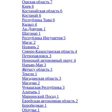
Ошская область
7
Киев
6
Костанайская область
6
Костанай
6
Республика Тыва
6
Кызыл
4
Ак-Довурак
1
Шагонар
1
Республика Ингушетия
5
Магас
2
Назрань
2
Северо-Казахстанская область
4
Петропавловск
3
Ненецкий автономный округ
4
Нарьян-Мар
3
Жетысу область
3
Текели
1
Магаданская область
3
Магадан
2
Чувашская Республика
3
Алатырь
1
Мариинский Посад
1
Еврейская автономная область
2
Биробиджан
1
Облучье
1