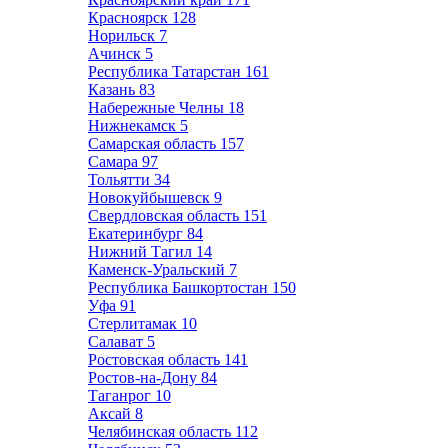
Красноярск
128
Норильск
7
Ачинск
5
Республика Татарстан
161
Казань
83
Набережные Челны
18
Нижнекамск
5
Самарская область
157
Самара
97
Тольятти
34
Новокуйбышевск
9
Свердловская область
151
Екатеринбург
84
Нижний Тагил
14
Каменск-Уральский
7
Республика Башкортостан
150
Уфа
91
Стерлитамак
10
Салават
5
Ростовская область
141
Ростов-на-Дону
84
Таганрог
10
Аксай
8
Челябинская область
112