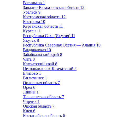
Васильков
1
Западно-Казахстанская область
12
Уральск
9
Костромская область
12
Кострома
10
Курганская область
11
Курган
11
Республика Саха (Якутия)
11
Якутск
8
Республика Северная Осетия — Алания
10
Владикавказ
10
Забайкальский край
8
Чита
8
Камчатский край
8
Петропавловск-Камчатский
5
Елизово
1
Вилючинск
1
Орловская область
7
Орел
6
Ливны
1
Ташкентская область
7
Чирчик
1
Ошская область
7
Киев
6
Костанайская область
6