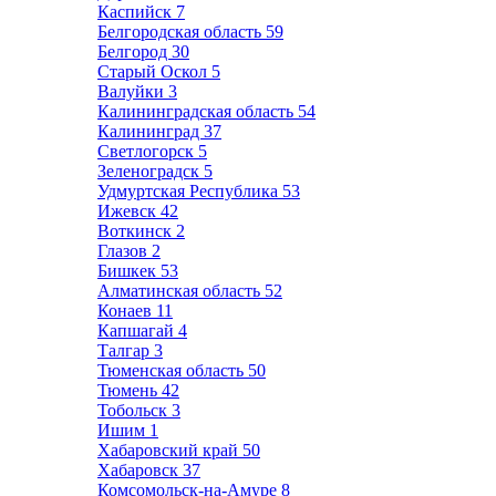
Каспийск
7
Белгородская область
59
Белгород
30
Старый Оскол
5
Валуйки
3
Калининградская область
54
Калининград
37
Светлогорск
5
Зеленоградск
5
Удмуртская Республика
53
Ижевск
42
Воткинск
2
Глазов
2
Бишкек
53
Алматинская область
52
Конаев
11
Капшагай
4
Талгар
3
Тюменская область
50
Тюмень
42
Тобольск
3
Ишим
1
Хабаровский край
50
Хабаровск
37
Комсомольск-на-Амуре
8