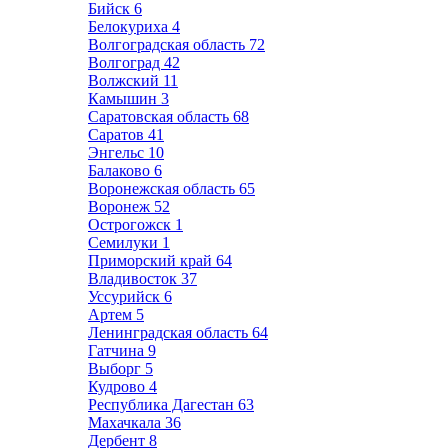
Бийск
6
Белокуриха
4
Волгоградская область
72
Волгоград
42
Волжский
11
Камышин
3
Саратовская область
68
Саратов
41
Энгельс
10
Балаково
6
Воронежская область
65
Воронеж
52
Острогожск
1
Семилуки
1
Приморский край
64
Владивосток
37
Уссурийск
6
Артем
5
Ленинградская область
64
Гатчина
9
Выборг
5
Кудрово
4
Республика Дагестан
63
Махачкала
36
Дербент
8