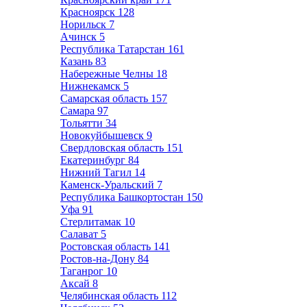
Красноярск
128
Норильск
7
Ачинск
5
Республика Татарстан
161
Казань
83
Набережные Челны
18
Нижнекамск
5
Самарская область
157
Самара
97
Тольятти
34
Новокуйбышевск
9
Свердловская область
151
Екатеринбург
84
Нижний Тагил
14
Каменск-Уральский
7
Республика Башкортостан
150
Уфа
91
Стерлитамак
10
Салават
5
Ростовская область
141
Ростов-на-Дону
84
Таганрог
10
Аксай
8
Челябинская область
112