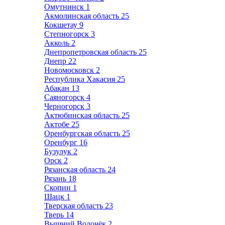
Омутнинск
1
Акмолинская область
25
Кокшетау
9
Степногорск
3
Акколь
2
Днепропетровская область
25
Днепр
22
Новомосковск
2
Республика Хакасия
25
Абакан
13
Саяногорск
4
Черногорск
3
Актюбинская область
25
Актобе
25
Оренбургская область
25
Оренбург
16
Бузулук
2
Орск
2
Рязанская область
24
Рязань
18
Скопин
1
Шацк
1
Тверская область
23
Тверь
14
Вышний Волочёк
2