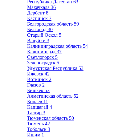
Республика Дагестан
63
Махачкала
36
Дербент
8
Каспийск
7
Белгородская область
59
Белгород
30
Старый Оскол
5
Валуйки
3
Калининградская область
54
Калининград
37
Светлогорск
5
Зеленоградск
5
Удмуртская Республика
53
Ижевск
42
Воткинск
2
Глазов
2
Бишкек
53
Алматинская область
52
Конаев
11
Капшагай
4
Талгар
3
Тюменская область
50
Тюмень
42
Тобольск
3
Ишим
1