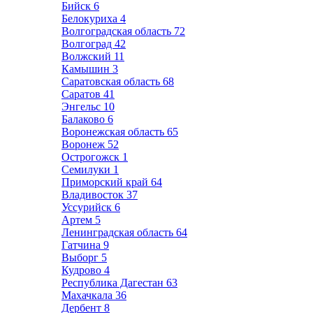
Бийск
6
Белокуриха
4
Волгоградская область
72
Волгоград
42
Волжский
11
Камышин
3
Саратовская область
68
Саратов
41
Энгельс
10
Балаково
6
Воронежская область
65
Воронеж
52
Острогожск
1
Семилуки
1
Приморский край
64
Владивосток
37
Уссурийск
6
Артем
5
Ленинградская область
64
Гатчина
9
Выборг
5
Кудрово
4
Республика Дагестан
63
Махачкала
36
Дербент
8