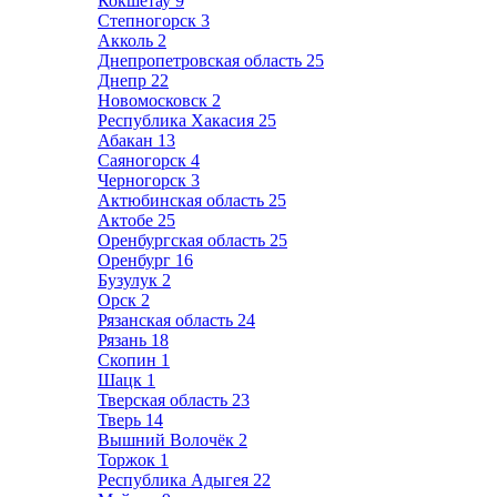
Кокшетау
9
Степногорск
3
Акколь
2
Днепропетровская область
25
Днепр
22
Новомосковск
2
Республика Хакасия
25
Абакан
13
Саяногорск
4
Черногорск
3
Актюбинская область
25
Актобе
25
Оренбургская область
25
Оренбург
16
Бузулук
2
Орск
2
Рязанская область
24
Рязань
18
Скопин
1
Шацк
1
Тверская область
23
Тверь
14
Вышний Волочёк
2
Торжок
1
Республика Адыгея
22