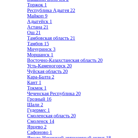
Торжок
1
Республика Адыгея
22
Майкоп
9
Адыгейск
1
Астана
21
Ош
21
Тамбовская область
21
Тамбов
15
Мичуринск
3
Моршанск
1
Восточно-Казахстанская область
20
Усть-Каменогорск
20
Чуйская область
20
Кара-Балта
2
Кант
1
Токмок
1
Чеченская Республика
20
Грозный
16
Шали
2
Гудермес
1
Смоленская область
20
Смоленск
14
Ярцево
2
Сафоново
1
Ямало-Ненецкий автономный округ
18