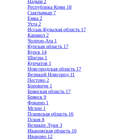
Надым
2
Республика Коми
18
Сыктывкар
7
Емва
2
Ухта
2
Иссык-Кульская область
17
Каракол
2
Чолпон-Ата
1
Курская область
17
Курск
14
Щигры
1
Курчатов
1
Новгородская область
17
Великий Новгород
11
Пестово
2
Боровичи
1
Брянская область
17
Брянск
9
Фокино
1
Мглин
1
Псковская область
16
Псков
8
Великие Луки
3
Ивановская область
16
Иваново
12