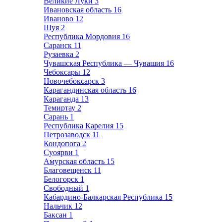
Великие Луки
3
Ивановская область
16
Иваново
12
Шуя
2
Республика Мордовия
16
Саранск
11
Рузаевка
2
Чувашская Республика — Чувашия
16
Чебоксары
12
Новочебоксарск
3
Карагандинская область
16
Караганда
13
Темиртау
2
Сарань
1
Республика Карелия
15
Петрозаводск
11
Кондопога
2
Суоярви
1
Амурская область
15
Благовещенск
11
Белогорск
1
Свободный
1
Кабардино-Балкарская Республика
15
Нальчик
12
Баксан
1