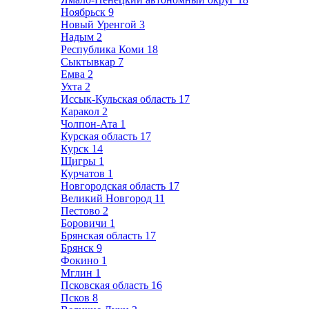
Ноябрьск
9
Новый Уренгой
3
Надым
2
Республика Коми
18
Сыктывкар
7
Емва
2
Ухта
2
Иссык-Кульская область
17
Каракол
2
Чолпон-Ата
1
Курская область
17
Курск
14
Щигры
1
Курчатов
1
Новгородская область
17
Великий Новгород
11
Пестово
2
Боровичи
1
Брянская область
17
Брянск
9
Фокино
1
Мглин
1
Псковская область
16
Псков
8