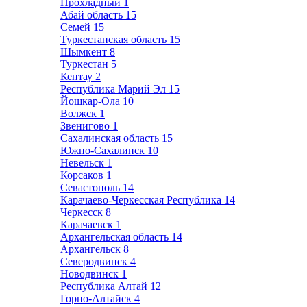
Прохладный
1
Абай область
15
Семей
15
Туркестанская область
15
Шымкент
8
Туркестан
5
Кентау
2
Республика Марий Эл
15
Йошкар-Ола
10
Волжск
1
Звенигово
1
Сахалинская область
15
Южно-Сахалинск
10
Невельск
1
Корсаков
1
Севастополь
14
Карачаево-Черкесская Республика
14
Черкесск
8
Карачаевск
1
Архангельская область
14
Архангельск
8
Северодвинск
4
Новодвинск
1
Республика Алтай
12
Горно-Алтайск
4