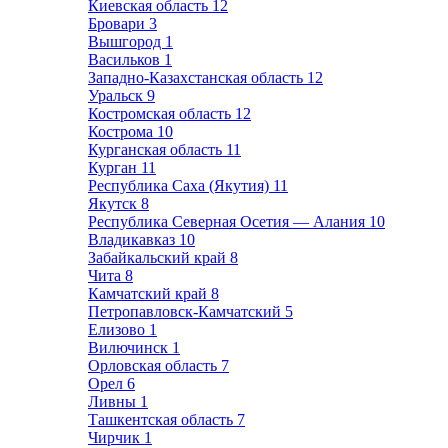
Киевская область
12
Бровари
3
Вышгород
1
Васильков
1
Западно-Казахстанская область
12
Уральск
9
Костромская область
12
Кострома
10
Курганская область
11
Курган
11
Республика Саха (Якутия)
11
Якутск
8
Республика Северная Осетия — Алания
10
Владикавказ
10
Забайкальский край
8
Чита
8
Камчатский край
8
Петропавловск-Камчатский
5
Елизово
1
Вилючинск
1
Орловская область
7
Орел
6
Ливны
1
Ташкентская область
7
Чирчик
1