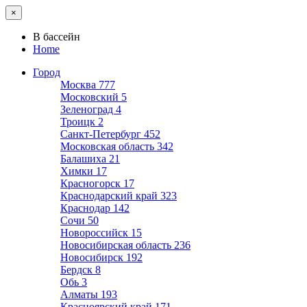
×
В бассейн
Home
Город
Москва
777
Московский
5
Зеленоград
4
Троицк
2
Санкт-Петербург
452
Московская область
342
Балашиха
21
Химки
17
Красногорск
17
Краснодарский край
323
Краснодар
142
Сочи
50
Новороссийск
15
Новосибирская область
236
Новосибирск
192
Бердск
8
Обь
3
Алматы
193
Красноярский край
171