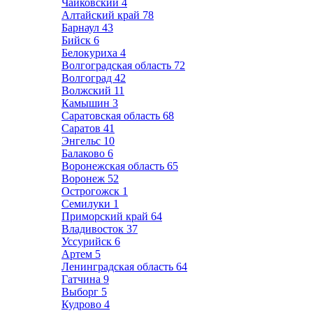
Чайковский
4
Алтайский край
78
Барнаул
43
Бийск
6
Белокуриха
4
Волгоградская область
72
Волгоград
42
Волжский
11
Камышин
3
Саратовская область
68
Саратов
41
Энгельс
10
Балаково
6
Воронежская область
65
Воронеж
52
Острогожск
1
Семилуки
1
Приморский край
64
Владивосток
37
Уссурийск
6
Артем
5
Ленинградская область
64
Гатчина
9
Выборг
5
Кудрово
4