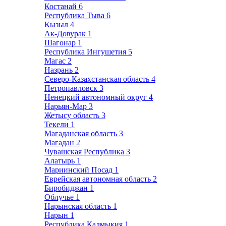
Костанай
6
Республика Тыва
6
Кызыл
4
Ак-Довурак
1
Шагонар
1
Республика Ингушетия
5
Магас
2
Назрань
2
Северо-Казахстанская область
4
Петропавловск
3
Ненецкий автономный округ
4
Нарьян-Мар
3
Жетысу область
3
Текели
1
Магаданская область
3
Магадан
2
Чувашская Республика
3
Алатырь
1
Мариинский Посад
1
Еврейская автономная область
2
Биробиджан
1
Облучье
1
Нарынская область
1
Нарын
1
Республика Калмыкия
1