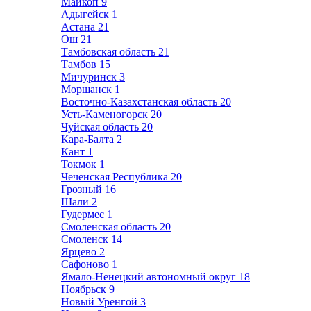
Майкоп
9
Адыгейск
1
Астана
21
Ош
21
Тамбовская область
21
Тамбов
15
Мичуринск
3
Моршанск
1
Восточно-Казахстанская область
20
Усть-Каменогорск
20
Чуйская область
20
Кара-Балта
2
Кант
1
Токмок
1
Чеченская Республика
20
Грозный
16
Шали
2
Гудермес
1
Смоленская область
20
Смоленск
14
Ярцево
2
Сафоново
1
Ямало-Ненецкий автономный округ
18
Ноябрьск
9
Новый Уренгой
3