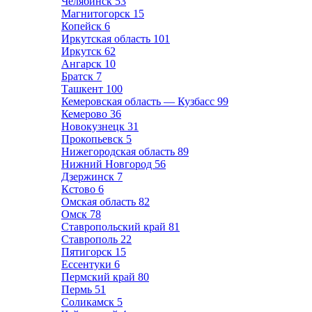
Челябинск
53
Магнитогорск
15
Копейск
6
Иркутская область
101
Иркутск
62
Ангарск
10
Братск
7
Ташкент
100
Кемеровская область — Кузбасс
99
Кемерово
36
Новокузнецк
31
Прокопьевск
5
Нижегородская область
89
Нижний Новгород
56
Дзержинск
7
Кстово
6
Омская область
82
Омск
78
Ставропольский край
81
Ставрополь
22
Пятигорск
15
Ессентуки
6
Пермский край
80
Пермь
51
Соликамск
5