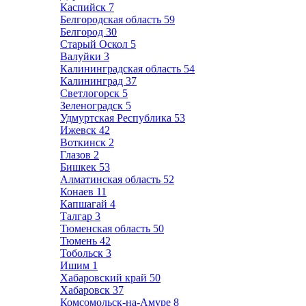
Каспийск
7
Белгородская область
59
Белгород
30
Старый Оскол
5
Валуйки
3
Калининградская область
54
Калининград
37
Светлогорск
5
Зеленоградск
5
Удмуртская Республика
53
Ижевск
42
Воткинск
2
Глазов
2
Бишкек
53
Алматинская область
52
Конаев
11
Капшагай
4
Талгар
3
Тюменская область
50
Тюмень
42
Тобольск
3
Ишим
1
Хабаровский край
50
Хабаровск
37
Комсомольск-на-Амуре
8