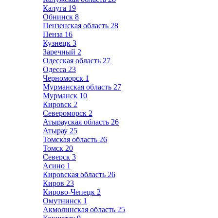
Калуга
19
Обнинск
8
Пензенская область
28
Пенза
16
Кузнецк
3
Заречный
2
Одесская область
27
Одесса
23
Черноморск
1
Мурманская область
27
Мурманск
10
Кировск
2
Североморск
2
Атырауская область
26
Атырау
25
Томская область
26
Томск
20
Северск
3
Асино
1
Кировская область
26
Киров
23
Кирово-Чепецк
2
Омутнинск
1
Акмолинская область
25