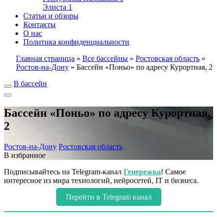
Элиста
1
Статьи и обзоры
Контакты
О нас
Политика конфиденциальности
Главная страница
»
Все бассейны
»
Ростовская область
»
Ростов-на-Дону
»
Бассейн «Поньо» по адресу Курортная, 2
В бассейн
Бассейн «Поньо» по адресу Курортная,
2
Ростов-на-Дону
Ростовская область
В избранное
Подписывайтесь на Telegram-канал
Генережка
! Самое
интересное из мира технологий, нейросетей, IT и бизнеса.
Перейти в Telegram канал