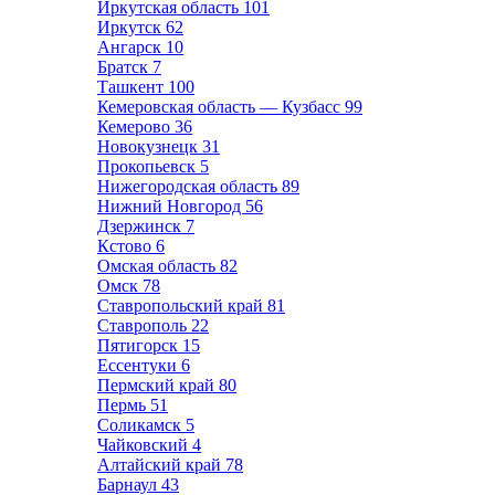
Иркутская область
101
Иркутск
62
Ангарск
10
Братск
7
Ташкент
100
Кемеровская область — Кузбасс
99
Кемерово
36
Новокузнецк
31
Прокопьевск
5
Нижегородская область
89
Нижний Новгород
56
Дзержинск
7
Кстово
6
Омская область
82
Омск
78
Ставропольский край
81
Ставрополь
22
Пятигорск
15
Ессентуки
6
Пермский край
80
Пермь
51
Соликамск
5
Чайковский
4
Алтайский край
78
Барнаул
43