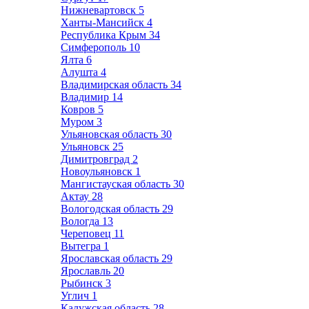
Нижневартовск
5
Ханты-Мансийск
4
Республика Крым
34
Симферополь
10
Ялта
6
Алушта
4
Владимирская область
34
Владимир
14
Ковров
5
Муром
3
Ульяновская область
30
Ульяновск
25
Димитровград
2
Новоульяновск
1
Мангистауская область
30
Актау
28
Вологодская область
29
Вологда
13
Череповец
11
Вытегра
1
Ярославская область
29
Ярославль
20
Рыбинск
3
Углич
1
Калужская область
28