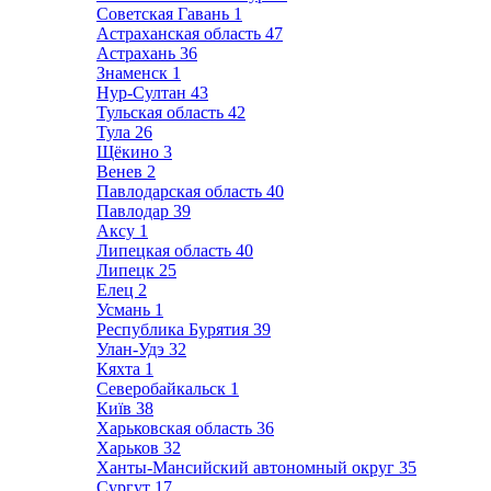
Советская Гавань
1
Астраханская область
47
Астрахань
36
Знаменск
1
Нур-Султан
43
Тульская область
42
Тула
26
Щёкино
3
Венев
2
Павлодарская область
40
Павлодар
39
Аксу
1
Липецкая область
40
Липецк
25
Елец
2
Усмань
1
Республика Бурятия
39
Улан-Удэ
32
Кяхта
1
Северобайкальск
1
Київ
38
Харьковская область
36
Харьков
32
Ханты-Мансийский автономный округ
35
Сургут
17