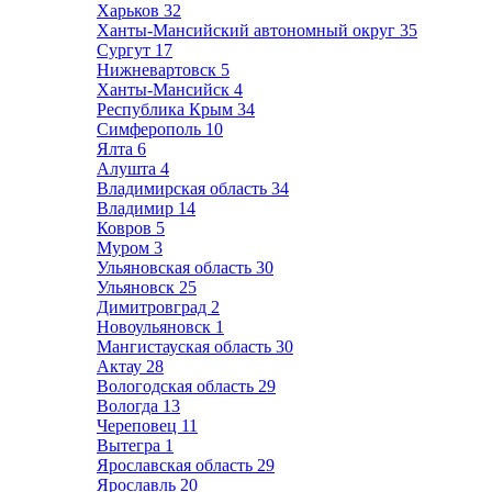
Харьков
32
Ханты-Мансийский автономный округ
35
Сургут
17
Нижневартовск
5
Ханты-Мансийск
4
Республика Крым
34
Симферополь
10
Ялта
6
Алушта
4
Владимирская область
34
Владимир
14
Ковров
5
Муром
3
Ульяновская область
30
Ульяновск
25
Димитровград
2
Новоульяновск
1
Мангистауская область
30
Актау
28
Вологодская область
29
Вологда
13
Череповец
11
Вытегра
1
Ярославская область
29
Ярославль
20