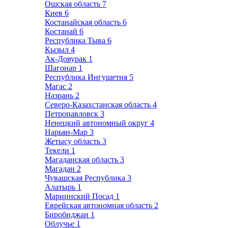
Ошская область
7
Киев
6
Костанайская область
6
Костанай
6
Республика Тыва
6
Кызыл
4
Ак-Довурак
1
Шагонар
1
Республика Ингушетия
5
Магас
2
Назрань
2
Северо-Казахстанская область
4
Петропавловск
3
Ненецкий автономный округ
4
Нарьян-Мар
3
Жетысу область
3
Текели
1
Магаданская область
3
Магадан
2
Чувашская Республика
3
Алатырь
1
Мариинский Посад
1
Еврейская автономная область
2
Биробиджан
1
Облучье
1