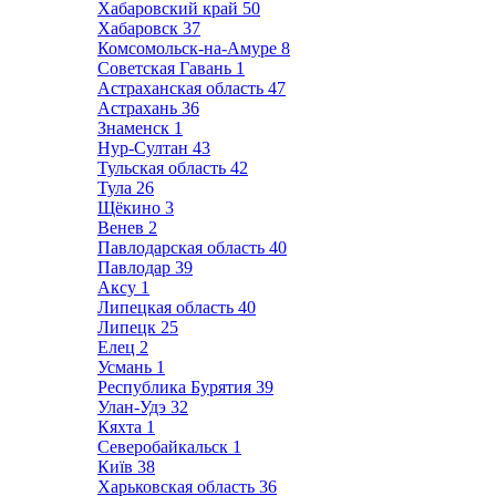
Хабаровский край
50
Хабаровск
37
Комсомольск-на-Амуре
8
Советская Гавань
1
Астраханская область
47
Астрахань
36
Знаменск
1
Нур-Султан
43
Тульская область
42
Тула
26
Щёкино
3
Венев
2
Павлодарская область
40
Павлодар
39
Аксу
1
Липецкая область
40
Липецк
25
Елец
2
Усмань
1
Республика Бурятия
39
Улан-Удэ
32
Кяхта
1
Северобайкальск
1
Київ
38
Харьковская область
36