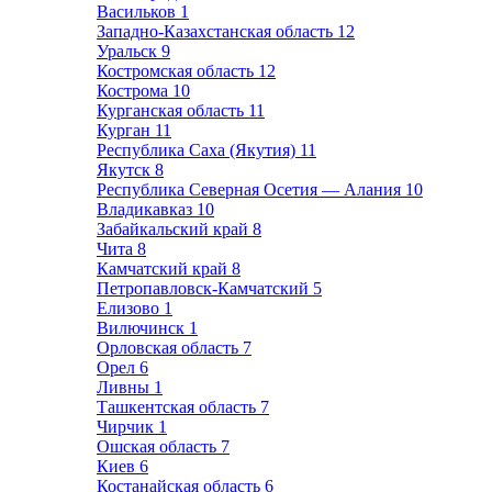
Васильков
1
Западно-Казахстанская область
12
Уральск
9
Костромская область
12
Кострома
10
Курганская область
11
Курган
11
Республика Саха (Якутия)
11
Якутск
8
Республика Северная Осетия — Алания
10
Владикавказ
10
Забайкальский край
8
Чита
8
Камчатский край
8
Петропавловск-Камчатский
5
Елизово
1
Вилючинск
1
Орловская область
7
Орел
6
Ливны
1
Ташкентская область
7
Чирчик
1
Ошская область
7
Киев
6
Костанайская область
6