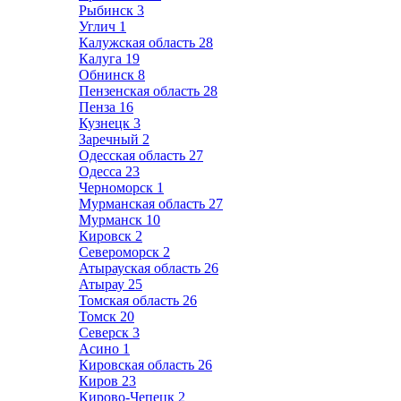
Рыбинск
3
Углич
1
Калужская область
28
Калуга
19
Обнинск
8
Пензенская область
28
Пенза
16
Кузнецк
3
Заречный
2
Одесская область
27
Одесса
23
Черноморск
1
Мурманская область
27
Мурманск
10
Кировск
2
Североморск
2
Атырауская область
26
Атырау
25
Томская область
26
Томск
20
Северск
3
Асино
1
Кировская область
26
Киров
23
Кирово-Чепецк
2