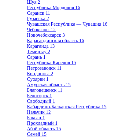
Шуя
2
Республика Мордовия
16
Саранск
11
Рузаевка
2
Чувашская Республика — Чувашия
16
Чебоксары
12
Новочебоксарск
3
Карагандинская область
16
Караганда
13
Темиртау
2
Сарань
1
Республика Карелия
15
Петрозаводск
11
Кондопога
2
Суоярви
1
Амурская область
15
Благовещенск
11
Белогорск
1
Свободный
1
Кабардино-Балкарская Республика
15
Нальчик
12
Баксан
1
Прохладный
1
Абай область
15
Семей
15