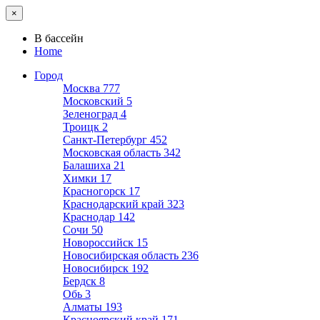
×
В бассейн
Home
Город
Москва
777
Московский
5
Зеленоград
4
Троицк
2
Санкт-Петербург
452
Московская область
342
Балашиха
21
Химки
17
Красногорск
17
Краснодарский край
323
Краснодар
142
Сочи
50
Новороссийск
15
Новосибирская область
236
Новосибирск
192
Бердск
8
Обь
3
Алматы
193
Красноярский край
171