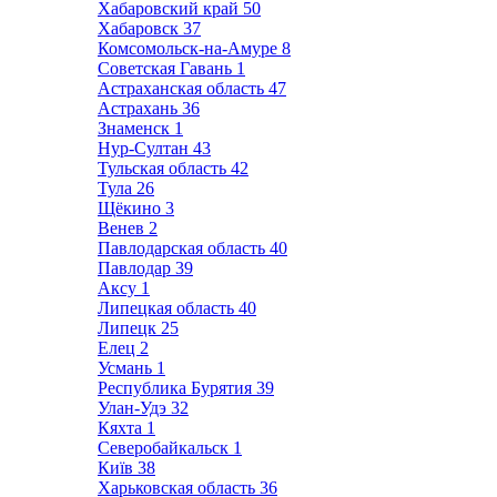
Хабаровский край
50
Хабаровск
37
Комсомольск-на-Амуре
8
Советская Гавань
1
Астраханская область
47
Астрахань
36
Знаменск
1
Нур-Султан
43
Тульская область
42
Тула
26
Щёкино
3
Венев
2
Павлодарская область
40
Павлодар
39
Аксу
1
Липецкая область
40
Липецк
25
Елец
2
Усмань
1
Республика Бурятия
39
Улан-Удэ
32
Кяхта
1
Северобайкальск
1
Київ
38
Харьковская область
36