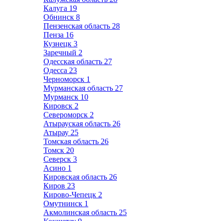
Калуга
19
Обнинск
8
Пензенская область
28
Пенза
16
Кузнецк
3
Заречный
2
Одесская область
27
Одесса
23
Черноморск
1
Мурманская область
27
Мурманск
10
Кировск
2
Североморск
2
Атырауская область
26
Атырау
25
Томская область
26
Томск
20
Северск
3
Асино
1
Кировская область
26
Киров
23
Кирово-Чепецк
2
Омутнинск
1
Акмолинская область
25