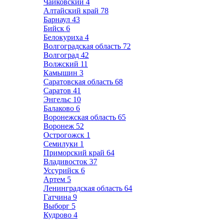
Чайковский
4
Алтайский край
78
Барнаул
43
Бийск
6
Белокуриха
4
Волгоградская область
72
Волгоград
42
Волжский
11
Камышин
3
Саратовская область
68
Саратов
41
Энгельс
10
Балаково
6
Воронежская область
65
Воронеж
52
Острогожск
1
Семилуки
1
Приморский край
64
Владивосток
37
Уссурийск
6
Артем
5
Ленинградская область
64
Гатчина
9
Выборг
5
Кудрово
4