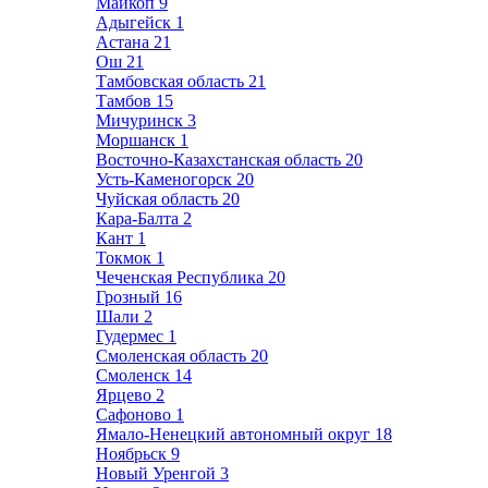
Майкоп
9
Адыгейск
1
Астана
21
Ош
21
Тамбовская область
21
Тамбов
15
Мичуринск
3
Моршанск
1
Восточно-Казахстанская область
20
Усть-Каменогорск
20
Чуйская область
20
Кара-Балта
2
Кант
1
Токмок
1
Чеченская Республика
20
Грозный
16
Шали
2
Гудермес
1
Смоленская область
20
Смоленск
14
Ярцево
2
Сафоново
1
Ямало-Ненецкий автономный округ
18
Ноябрьск
9
Новый Уренгой
3