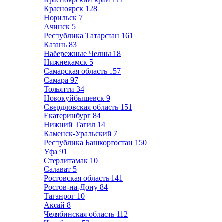
Красноярск
128
Норильск
7
Ачинск
5
Республика Татарстан
161
Казань
83
Набережные Челны
18
Нижнекамск
5
Самарская область
157
Самара
97
Тольятти
34
Новокуйбышевск
9
Свердловская область
151
Екатеринбург
84
Нижний Тагил
14
Каменск-Уральский
7
Республика Башкортостан
150
Уфа
91
Стерлитамак
10
Салават
5
Ростовская область
141
Ростов-на-Дону
84
Таганрог
10
Аксай
8
Челябинская область
112