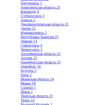
Омутнинск
1
Акмолинская область
25
Кокшетау
9
Степногорск
3
Акколь
2
Днепропетровская область
25
Днепр
22
Новомосковск
2
Республика Хакасия
25
Абакан
13
Саяногорск
4
Черногорск
3
Актюбинская область
25
Актобе
25
Оренбургская область
25
Оренбург
16
Бузулук
2
Орск
2
Рязанская область
24
Рязань
18
Скопин
1
Шацк
1
Тверская область
23
Тверь
14
Вышний Волочёк
2