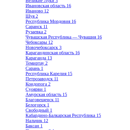
Великие Луки
3
Ивановская область
16
Иваново
12
Шуя
2
Республика Мордовия
16
Саранск
11
Рузаевка
2
Чувашская Республика — Чувашия
16
Чебоксары
12
Новочебоксарск
3
Карагандинская область
16
Караганда
13
Темиртау
2
Сарань
1
Республика Карелия
15
Петрозаводск
11
Кондопога
2
Суоярви
1
Амурская область
15
Благовещенск
11
Белогорск
1
Свободный
1
Кабардино-Балкарская Республика
15
Нальчик
12
Баксан
1