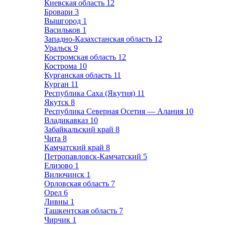
Киевская область
12
Бровари
3
Вышгород
1
Васильков
1
Западно-Казахстанская область
12
Уральск
9
Костромская область
12
Кострома
10
Курганская область
11
Курган
11
Республика Саха (Якутия)
11
Якутск
8
Республика Северная Осетия — Алания
10
Владикавказ
10
Забайкальский край
8
Чита
8
Камчатский край
8
Петропавловск-Камчатский
5
Елизово
1
Вилючинск
1
Орловская область
7
Орел
6
Ливны
1
Ташкентская область
7
Чирчик
1