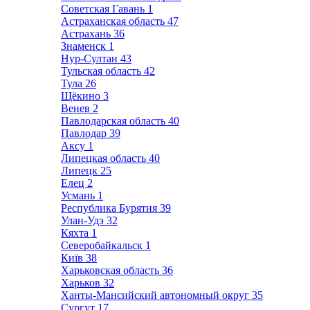
Советская Гавань
1
Астраханская область
47
Астрахань
36
Знаменск
1
Нур-Султан
43
Тульская область
42
Тула
26
Щёкино
3
Венев
2
Павлодарская область
40
Павлодар
39
Аксу
1
Липецкая область
40
Липецк
25
Елец
2
Усмань
1
Республика Бурятия
39
Улан-Удэ
32
Кяхта
1
Северобайкальск
1
Київ
38
Харьковская область
36
Харьков
32
Ханты-Мансийский автономный округ
35
Сургут
17