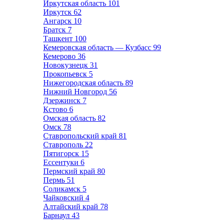
Иркутская область
101
Иркутск
62
Ангарск
10
Братск
7
Ташкент
100
Кемеровская область — Кузбасс
99
Кемерово
36
Новокузнецк
31
Прокопьевск
5
Нижегородская область
89
Нижний Новгород
56
Дзержинск
7
Кстово
6
Омская область
82
Омск
78
Ставропольский край
81
Ставрополь
22
Пятигорск
15
Ессентуки
6
Пермский край
80
Пермь
51
Соликамск
5
Чайковский
4
Алтайский край
78
Барнаул
43