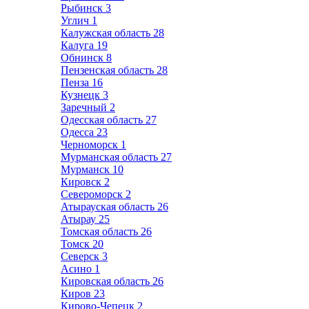
Рыбинск
3
Углич
1
Калужская область
28
Калуга
19
Обнинск
8
Пензенская область
28
Пенза
16
Кузнецк
3
Заречный
2
Одесская область
27
Одесса
23
Черноморск
1
Мурманская область
27
Мурманск
10
Кировск
2
Североморск
2
Атырауская область
26
Атырау
25
Томская область
26
Томск
20
Северск
3
Асино
1
Кировская область
26
Киров
23
Кирово-Чепецк
2