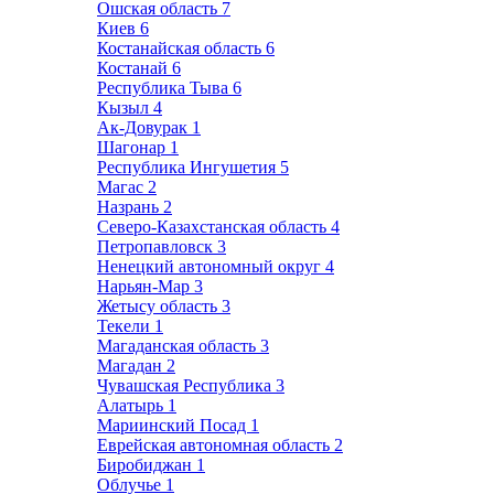
Ошская область
7
Киев
6
Костанайская область
6
Костанай
6
Республика Тыва
6
Кызыл
4
Ак-Довурак
1
Шагонар
1
Республика Ингушетия
5
Магас
2
Назрань
2
Северо-Казахстанская область
4
Петропавловск
3
Ненецкий автономный округ
4
Нарьян-Мар
3
Жетысу область
3
Текели
1
Магаданская область
3
Магадан
2
Чувашская Республика
3
Алатырь
1
Мариинский Посад
1
Еврейская автономная область
2
Биробиджан
1
Облучье
1