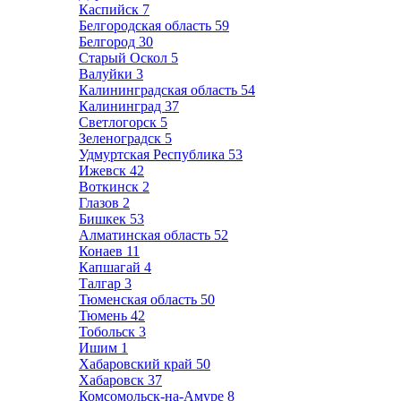
Каспийск
7
Белгородская область
59
Белгород
30
Старый Оскол
5
Валуйки
3
Калининградская область
54
Калининград
37
Светлогорск
5
Зеленоградск
5
Удмуртская Республика
53
Ижевск
42
Воткинск
2
Глазов
2
Бишкек
53
Алматинская область
52
Конаев
11
Капшагай
4
Талгар
3
Тюменская область
50
Тюмень
42
Тобольск
3
Ишим
1
Хабаровский край
50
Хабаровск
37
Комсомольск-на-Амуре
8