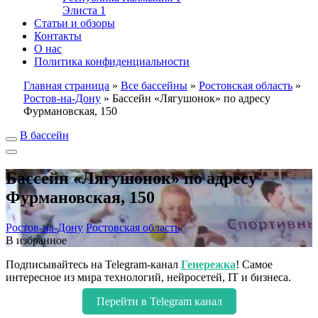
Элиста
1
Статьи и обзоры
Контакты
О нас
Политика конфиденциальности
Главная страница
»
Все бассейны
»
Ростовская область
»
Ростов-на-Дону
»
Бассейн «Лягушонок» по адресу
Фурмановская, 150
В бассейн
Бассейн «Лягушонок» по адресу
Фурмановская, 150
Ростов-на-Дону
Ростовская область
В избранное
Подписывайтесь на Telegram-канал
Генережка
! Самое
интересное из мира технологий, нейросетей, IT и бизнеса.
Перейти в Telegram канал