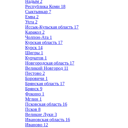
Надым
2
Республика Коми
18
Сыктывкар
7
Емва
2
Ухта
2
Иссык-Кульская область
17
Каракол
2
Чолпон-Ата
1
Курская область
17
Курск
14
Щигры
1
Курчатов
1
Новгородская область
17
Великий Новгород
11
Пестово
2
Боровичи
1
Брянская область
17
Брянск
9
Фокино
1
Мглин
1
Псковская область
16
Псков
8
Великие Луки
3
Ивановская область
16
Иваново
12