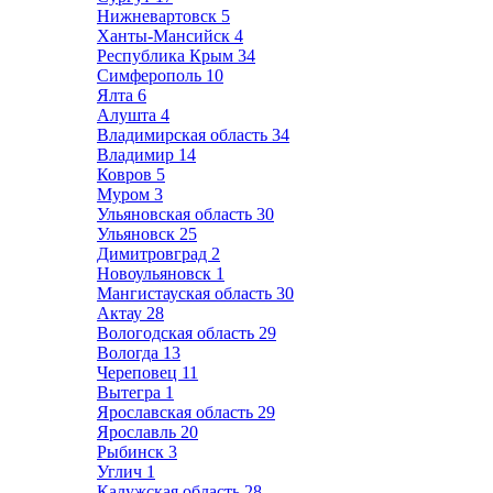
Нижневартовск
5
Ханты-Мансийск
4
Республика Крым
34
Симферополь
10
Ялта
6
Алушта
4
Владимирская область
34
Владимир
14
Ковров
5
Муром
3
Ульяновская область
30
Ульяновск
25
Димитровград
2
Новоульяновск
1
Мангистауская область
30
Актау
28
Вологодская область
29
Вологда
13
Череповец
11
Вытегра
1
Ярославская область
29
Ярославль
20
Рыбинск
3
Углич
1
Калужская область
28