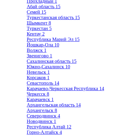
Прохладный
1
Абай область
15
Семей
15
Туркестанская область
15
Шымкент
8
Туркестан
5
Кентау
2
Республика Марий Эл
15
Йошкар-Ола
10
Волжск
1
Звенигово
1
Сахалинская область
15
Южно-Сахалинск
10
Невельск
1
Корсаков
1
Севастополь
14
Карачаево-Черкесская Республика
14
Черкесск
8
Карачаевск
1
Архангельская область
14
Архангельск
8
Северодвинск
4
Новодвинск
1
Республика Алтай
12
Горно-Алтайск
4