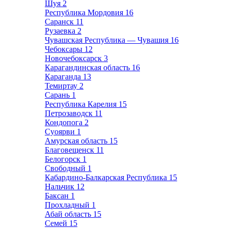
Шуя
2
Республика Мордовия
16
Саранск
11
Рузаевка
2
Чувашская Республика — Чувашия
16
Чебоксары
12
Новочебоксарск
3
Карагандинская область
16
Караганда
13
Темиртау
2
Сарань
1
Республика Карелия
15
Петрозаводск
11
Кондопога
2
Суоярви
1
Амурская область
15
Благовещенск
11
Белогорск
1
Свободный
1
Кабардино-Балкарская Республика
15
Нальчик
12
Баксан
1
Прохладный
1
Абай область
15
Семей
15