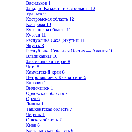
Васильков
1
Западно-Казахстанская область
12
Уральск
9
Костромская область
12
Кострома
10
Курганская область
11
Курган
11
Республика Саха (Якутия)
11
Якутск
8
Республика Северная Осетия — Алания
10
Владикавказ
10
Забайкальский край
8
Чита
8
Камчатский край
8
Петропавловск-Камчатский
5
Елизово
1
Вилючинск
1
Орловская область
7
Орел
6
Ливны
1
Ташкентская область
7
Чирчик
1
Ошская область
7
Киев
6
Костанайская область
6