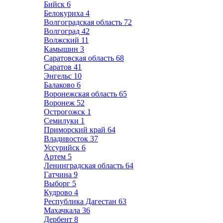
Бийск
6
Белокуриха
4
Волгоградская область
72
Волгоград
42
Волжский
11
Камышин
3
Саратовская область
68
Саратов
41
Энгельс
10
Балаково
6
Воронежская область
65
Воронеж
52
Острогожск
1
Семилуки
1
Приморский край
64
Владивосток
37
Уссурийск
6
Артем
5
Ленинградская область
64
Гатчина
9
Выборг
5
Кудрово
4
Республика Дагестан
63
Махачкала
36
Дербент
8