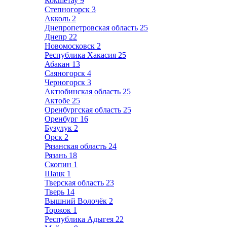
Кокшетау
9
Степногорск
3
Акколь
2
Днепропетровская область
25
Днепр
22
Новомосковск
2
Республика Хакасия
25
Абакан
13
Саяногорск
4
Черногорск
3
Актюбинская область
25
Актобе
25
Оренбургская область
25
Оренбург
16
Бузулук
2
Орск
2
Рязанская область
24
Рязань
18
Скопин
1
Шацк
1
Тверская область
23
Тверь
14
Вышний Волочёк
2
Торжок
1
Республика Адыгея
22