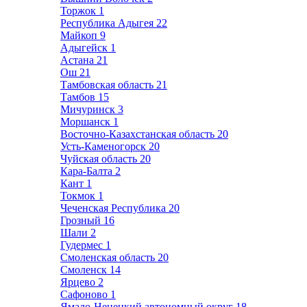
Торжок
1
Республика Адыгея
22
Майкоп
9
Адыгейск
1
Астана
21
Ош
21
Тамбовская область
21
Тамбов
15
Мичуринск
3
Моршанск
1
Восточно-Казахстанская область
20
Усть-Каменогорск
20
Чуйская область
20
Кара-Балта
2
Кант
1
Токмок
1
Чеченская Республика
20
Грозный
16
Шали
2
Гудермес
1
Смоленская область
20
Смоленск
14
Ярцево
2
Сафоново
1
Ямало-Ненецкий автономный округ
18