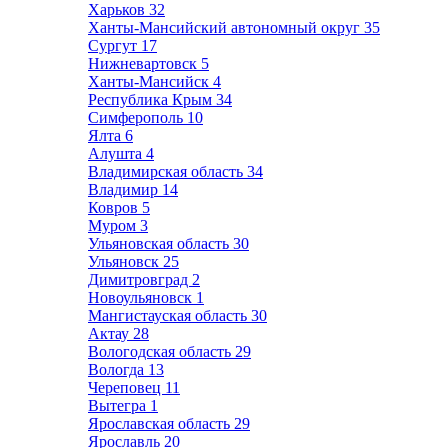
Харьков
32
Ханты-Мансийский автономный округ
35
Сургут
17
Нижневартовск
5
Ханты-Мансийск
4
Республика Крым
34
Симферополь
10
Ялта
6
Алушта
4
Владимирская область
34
Владимир
14
Ковров
5
Муром
3
Ульяновская область
30
Ульяновск
25
Димитровград
2
Новоульяновск
1
Мангистауская область
30
Актау
28
Вологодская область
29
Вологда
13
Череповец
11
Вытегра
1
Ярославская область
29
Ярославль
20