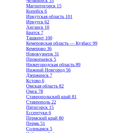
Челябинск
53
Магнитогорск
15
Копейск
6
Иркутская область
101
Иркутск
62
Ангарск
10
Братск
7
Ташкент
100
Кемеровская область — Кузбасс
99
Кемерово
36
Новокузнецк
31
Прокопьевск
5
Нижегородская область
89
Нижний Новгород
56
Дзержинск
7
Кстово
6
Омская область
82
Омск
78
Ставропольский край
81
Ставрополь
22
Пятигорск
15
Ессентуки
6
Пермский край
80
Пермь
51
Соликамск
5