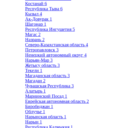
Костанай
6
Республика Тыва
6
Кызыл
4
Ак-Довурак
1
Шагонар
1
Республика Ингушетия
5
Магас
2
Назрань
2
Северо-Казахстанская область
4
Петропавловск
3
Ненецкий автономный округ
4
Нарьян-Мар
3
Жетысу область
3
Текели
1
Магаданская область
3
Магадан
2
Чувашская Республика
3
Алатырь
1
Мариинский Посад
1
Еврейская автономная область
2
Биробиджан
1
Облучье
1
Нарынская область
1
Нарын
1
Республика Калмыкия
1