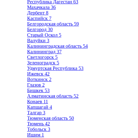
Республика Дагестан
63
Махачкала
36
Дербент
8
Каспийск
7
Белгородская область
59
Белгород
30
Старый Оскол
5
Валуйки
3
Калининградская область
54
Калининград
37
Светлогорск
5
Зеленоградск
5
Удмуртская Республика
53
Ижевск
42
Воткинск
2
Глазов
2
Бишкек
53
Алматинская область
52
Конаев
11
Капшагай
4
Талгар
3
Тюменская область
50
Тюмень
42
Тобольск
3
Ишим
1