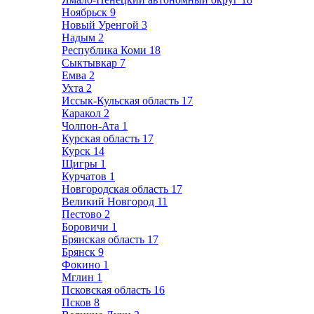
Ноябрьск
9
Новый Уренгой
3
Надым
2
Республика Коми
18
Сыктывкар
7
Емва
2
Ухта
2
Иссык-Кульская область
17
Каракол
2
Чолпон-Ата
1
Курская область
17
Курск
14
Щигры
1
Курчатов
1
Новгородская область
17
Великий Новгород
11
Пестово
2
Боровичи
1
Брянская область
17
Брянск
9
Фокино
1
Мглин
1
Псковская область
16
Псков
8