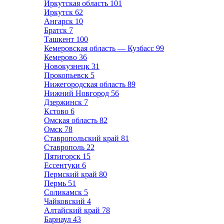
Иркутская область
101
Иркутск
62
Ангарск
10
Братск
7
Ташкент
100
Кемеровская область — Кузбасс
99
Кемерово
36
Новокузнецк
31
Прокопьевск
5
Нижегородская область
89
Нижний Новгород
56
Дзержинск
7
Кстово
6
Омская область
82
Омск
78
Ставропольский край
81
Ставрополь
22
Пятигорск
15
Ессентуки
6
Пермский край
80
Пермь
51
Соликамск
5
Чайковский
4
Алтайский край
78
Барнаул
43