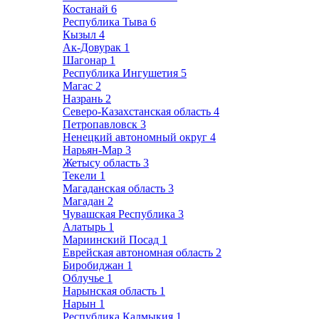
Костанай
6
Республика Тыва
6
Кызыл
4
Ак-Довурак
1
Шагонар
1
Республика Ингушетия
5
Магас
2
Назрань
2
Северо-Казахстанская область
4
Петропавловск
3
Ненецкий автономный округ
4
Нарьян-Мар
3
Жетысу область
3
Текели
1
Магаданская область
3
Магадан
2
Чувашская Республика
3
Алатырь
1
Мариинский Посад
1
Еврейская автономная область
2
Биробиджан
1
Облучье
1
Нарынская область
1
Нарын
1
Республика Калмыкия
1