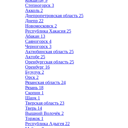
Кокшетау
9
Степногорск
3
Акколь
2
Днепропетровская область
25
Днепр
22
Новомосковск
2
Республика Хакасия
25
Абакан
13
Саяногорск
4
Черногорск
3
Актюбинская область
25
Актобе
25
Оренбургская область
25
Оренбург
16
Бузулук
2
Орск
2
Рязанская область
24
Рязань
18
Скопин
1
Шацк
1
Тверская область
23
Тверь
14
Вышний Волочёк
2
Торжок
1
Республика Адыгея
22