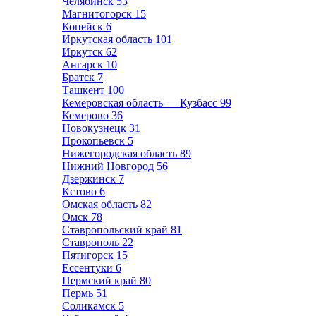
Челябинск
53
Магнитогорск
15
Копейск
6
Иркутская область
101
Иркутск
62
Ангарск
10
Братск
7
Ташкент
100
Кемеровская область — Кузбасс
99
Кемерово
36
Новокузнецк
31
Прокопьевск
5
Нижегородская область
89
Нижний Новгород
56
Дзержинск
7
Кстово
6
Омская область
82
Омск
78
Ставропольский край
81
Ставрополь
22
Пятигорск
15
Ессентуки
6
Пермский край
80
Пермь
51
Соликамск
5