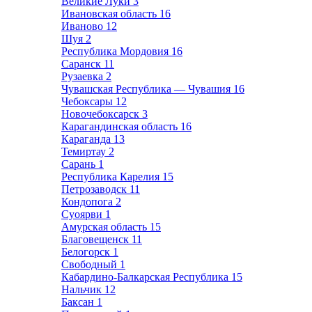
Великие Луки
3
Ивановская область
16
Иваново
12
Шуя
2
Республика Мордовия
16
Саранск
11
Рузаевка
2
Чувашская Республика — Чувашия
16
Чебоксары
12
Новочебоксарск
3
Карагандинская область
16
Караганда
13
Темиртау
2
Сарань
1
Республика Карелия
15
Петрозаводск
11
Кондопога
2
Суоярви
1
Амурская область
15
Благовещенск
11
Белогорск
1
Свободный
1
Кабардино-Балкарская Республика
15
Нальчик
12
Баксан
1