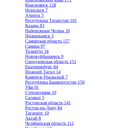
Красноярск
128
Норильск
7
Ачинск
5
Республика Татарстан
161
Казань
83
Набережные Челны
18
Нижнекамск
5
Самарская область
157
Самара
97
Тольятти
34
Новокуйбышевск
9
Свердловская область
151
Екатеринбург
84
Нижний Тагил
14
Каменск-Уральский
7
Республика Башкортостан
150
Уфа
91
Стерлитамак
10
Салават
5
Ростовская область
141
Ростов-на-Дону
84
Таганрог
10
Аксай
8
Челябинская область
112