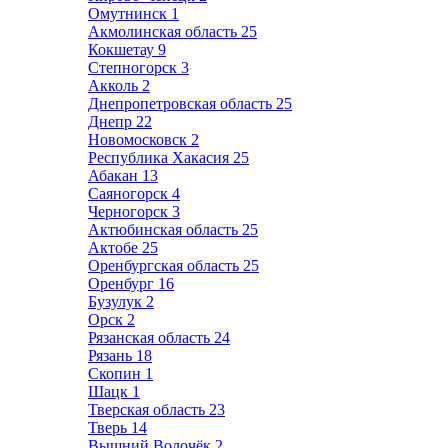
Омутнинск
1
Акмолинская область
25
Кокшетау
9
Степногорск
3
Акколь
2
Днепропетровская область
25
Днепр
22
Новомосковск
2
Республика Хакасия
25
Абакан
13
Саяногорск
4
Черногорск
3
Актюбинская область
25
Актобе
25
Оренбургская область
25
Оренбург
16
Бузулук
2
Орск
2
Рязанская область
24
Рязань
18
Скопин
1
Шацк
1
Тверская область
23
Тверь
14
Вышний Волочёк
2