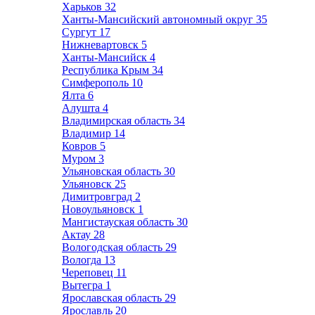
Харьков
32
Ханты-Мансийский автономный округ
35
Сургут
17
Нижневартовск
5
Ханты-Мансийск
4
Республика Крым
34
Симферополь
10
Ялта
6
Алушта
4
Владимирская область
34
Владимир
14
Ковров
5
Муром
3
Ульяновская область
30
Ульяновск
25
Димитровград
2
Новоульяновск
1
Мангистауская область
30
Актау
28
Вологодская область
29
Вологда
13
Череповец
11
Вытегра
1
Ярославская область
29
Ярославль
20