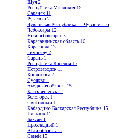
Шуя
2
Республика Мордовия
16
Саранск
11
Рузаевка
2
Чувашская Республика — Чувашия
16
Чебоксары
12
Новочебоксарск
3
Карагандинская область
16
Караганда
13
Темиртау
2
Сарань
1
Республика Карелия
15
Петрозаводск
11
Кондопога
2
Суоярви
1
Амурская область
15
Благовещенск
11
Белогорск
1
Свободный
1
Кабардино-Балкарская Республика
15
Нальчик
12
Баксан
1
Прохладный
1
Абай область
15
Семей
15