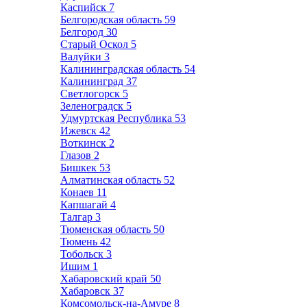
Каспийск
7
Белгородская область
59
Белгород
30
Старый Оскол
5
Валуйки
3
Калининградская область
54
Калининград
37
Светлогорск
5
Зеленоградск
5
Удмуртская Республика
53
Ижевск
42
Воткинск
2
Глазов
2
Бишкек
53
Алматинская область
52
Конаев
11
Капшагай
4
Талгар
3
Тюменская область
50
Тюмень
42
Тобольск
3
Ишим
1
Хабаровский край
50
Хабаровск
37
Комсомольск-на-Амуре
8