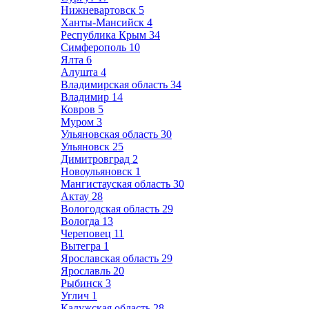
Нижневартовск
5
Ханты-Мансийск
4
Республика Крым
34
Симферополь
10
Ялта
6
Алушта
4
Владимирская область
34
Владимир
14
Ковров
5
Муром
3
Ульяновская область
30
Ульяновск
25
Димитровград
2
Новоульяновск
1
Мангистауская область
30
Актау
28
Вологодская область
29
Вологда
13
Череповец
11
Вытегра
1
Ярославская область
29
Ярославль
20
Рыбинск
3
Углич
1
Калужская область
28