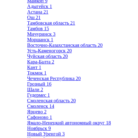
Майкоп
9
Адыгейск
1
Астана
21
Ош
21
Тамбовская область
21
Тамбов
15
Мичуринск
3
Моршанск
1
Восточно-Казахстанская область
20
Усть-Каменогорск
20
Чуйская область
20
Кара-Балта
2
Кант
1
Токмок
1
Чеченская Республика
20
Грозный
16
Шали
2
Гудермес
1
Смоленская область
20
Смоленск
14
Ярцево
2
Сафоново
1
Ямало-Ненецкий автономный округ
18
Ноябрьск
9
Новый Уренгой
3