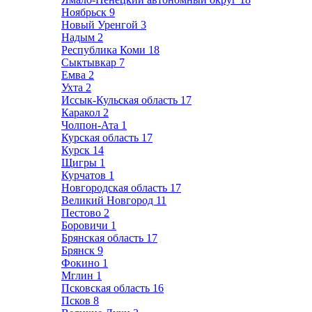
Ноябрьск
9
Новый Уренгой
3
Надым
2
Республика Коми
18
Сыктывкар
7
Емва
2
Ухта
2
Иссык-Кульская область
17
Каракол
2
Чолпон-Ата
1
Курская область
17
Курск
14
Щигры
1
Курчатов
1
Новгородская область
17
Великий Новгород
11
Пестово
2
Боровичи
1
Брянская область
17
Брянск
9
Фокино
1
Мглин
1
Псковская область
16
Псков
8