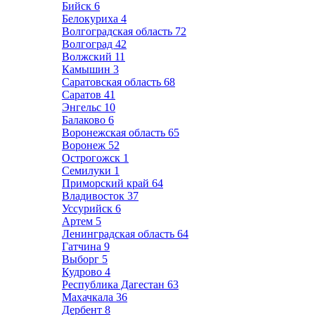
Бийск
6
Белокуриха
4
Волгоградская область
72
Волгоград
42
Волжский
11
Камышин
3
Саратовская область
68
Саратов
41
Энгельс
10
Балаково
6
Воронежская область
65
Воронеж
52
Острогожск
1
Семилуки
1
Приморский край
64
Владивосток
37
Уссурийск
6
Артем
5
Ленинградская область
64
Гатчина
9
Выборг
5
Кудрово
4
Республика Дагестан
63
Махачкала
36
Дербент
8