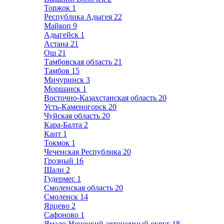
Торжок
1
Республика Адыгея
22
Майкоп
9
Адыгейск
1
Астана
21
Ош
21
Тамбовская область
21
Тамбов
15
Мичуринск
3
Моршанск
1
Восточно-Казахстанская область
20
Усть-Каменогорск
20
Чуйская область
20
Кара-Балта
2
Кант
1
Токмок
1
Чеченская Республика
20
Грозный
16
Шали
2
Гудермес
1
Смоленская область
20
Смоленск
14
Ярцево
2
Сафоново
1
Ямало-Ненецкий автономный округ
18