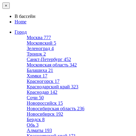
×
В бассейн
Home
Город
Москва
777
Московский
5
Зеленоград
4
Троицк
2
Санкт-Петербург
452
Московская область
342
Балашиха
21
Химки
17
Красногорск
17
Краснодарский край
323
Краснодар
142
Сочи
50
Новороссийск
15
Новосибирская область
236
Новосибирск
192
Бердск
8
Обь
3
Алматы
193
Красноярский край
171