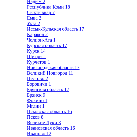
Надым
2
Республика Коми
18
Сыктывкар
7
Емва
2
Ухта
2
Иссык-Кульская область
17
Каракол
2
Чолпон-Ата
1
Курская область
17
Курск
14
Щигры
1
Курчатов
1
Новгородская область
17
Великий Новгород
11
Пестово
2
Боровичи
1
Брянская область
17
Брянск
9
Фокино
1
Мглин
1
Псковская область
16
Псков
8
Великие Луки
3
Ивановская область
16
Иваново
12