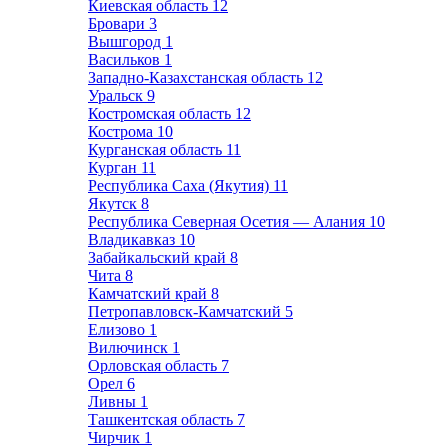
Киевская область
12
Бровари
3
Вышгород
1
Васильков
1
Западно-Казахстанская область
12
Уральск
9
Костромская область
12
Кострома
10
Курганская область
11
Курган
11
Республика Саха (Якутия)
11
Якутск
8
Республика Северная Осетия — Алания
10
Владикавказ
10
Забайкальский край
8
Чита
8
Камчатский край
8
Петропавловск-Камчатский
5
Елизово
1
Вилючинск
1
Орловская область
7
Орел
6
Ливны
1
Ташкентская область
7
Чирчик
1