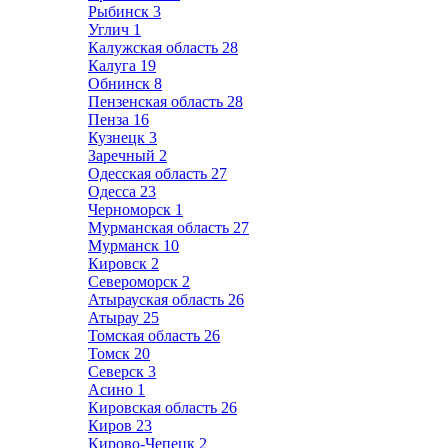
Рыбинск
3
Углич
1
Калужская область
28
Калуга
19
Обнинск
8
Пензенская область
28
Пенза
16
Кузнецк
3
Заречный
2
Одесская область
27
Одесса
23
Черноморск
1
Мурманская область
27
Мурманск
10
Кировск
2
Североморск
2
Атырауская область
26
Атырау
25
Томская область
26
Томск
20
Северск
3
Асино
1
Кировская область
26
Киров
23
Кирово-Чепецк
2