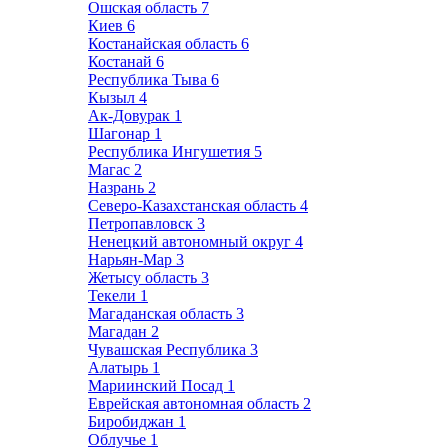
Ошская область
7
Киев
6
Костанайская область
6
Костанай
6
Республика Тыва
6
Кызыл
4
Ак-Довурак
1
Шагонар
1
Республика Ингушетия
5
Магас
2
Назрань
2
Северо-Казахстанская область
4
Петропавловск
3
Ненецкий автономный округ
4
Нарьян-Мар
3
Жетысу область
3
Текели
1
Магаданская область
3
Магадан
2
Чувашская Республика
3
Алатырь
1
Мариинский Посад
1
Еврейская автономная область
2
Биробиджан
1
Облучье
1