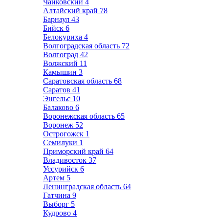
Чайковский
4
Алтайский край
78
Барнаул
43
Бийск
6
Белокуриха
4
Волгоградская область
72
Волгоград
42
Волжский
11
Камышин
3
Саратовская область
68
Саратов
41
Энгельс
10
Балаково
6
Воронежская область
65
Воронеж
52
Острогожск
1
Семилуки
1
Приморский край
64
Владивосток
37
Уссурийск
6
Артем
5
Ленинградская область
64
Гатчина
9
Выборг
5
Кудрово
4