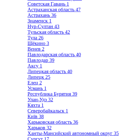
Советская Гавань
1
Астраханская область
47
Астрахань
36
Знаменск
1
Нур-Султан
43
Тульская область
42
Тула
26
Щёкино
3
Венев
2
Павлодарская область
40
Павлодар
39
Аксу
1
Липецкая область
40
Липецк
25
Елец
2
Усмань
1
Республика Бурятия
39
Улан-Удэ
32
Кяхта
1
Северобайкальск
1
Київ
38
Харьковская область
36
Харьков
32
Ханты-Мансийский автономный округ
35
Сургут
17