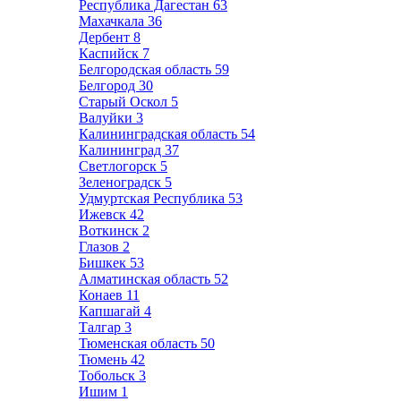
Республика Дагестан
63
Махачкала
36
Дербент
8
Каспийск
7
Белгородская область
59
Белгород
30
Старый Оскол
5
Валуйки
3
Калининградская область
54
Калининград
37
Светлогорск
5
Зеленоградск
5
Удмуртская Республика
53
Ижевск
42
Воткинск
2
Глазов
2
Бишкек
53
Алматинская область
52
Конаев
11
Капшагай
4
Талгар
3
Тюменская область
50
Тюмень
42
Тобольск
3
Ишим
1