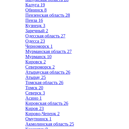
Калуга
19
Обнинск
8
Пензенская область
28
Пенза
16
Кузнецк
3
Заречный
2
Одесская область
27
Одесса
23
Черноморск
1
Мурманская область
27
Мурманск
10
Кировск
2
Североморск
2
Атырауская область
26
Атырау
25
Томская область
26
Томск
20
Северск
3
Асино
1
Кировская область
26
Киров
23
Кирово-Чепецк
2
Омутнинск
1
Акмолинская область
25