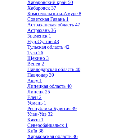
Хабаровский край
50
Хабаровск
37
Комсомольск-на-Амуре
8
Советская Гавань
1
Астраханская область
47
Астрахань
36
Знаменск
1
Нур-Султан
43
Тульская область
42
Тула
26
Щёкино
3
Венев
2
Павлодарская область
40
Павлодар
39
Аксу
1
Липецкая область
40
Липецк
25
Елец
2
Усмань
1
Республика Бурятия
39
Улан-Удэ
32
Кяхта
1
Северобайкальск
1
Київ
38
Харьковская область
36