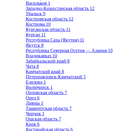
Васильков
1
Западно-Казахстанская область
12
Уральск
9
Костромская область
12
Кострома
10
Курганская область
11
Курган
11
Республика Саха (Якутия)
11
Якутск
8
Республика Северная Осетия — Алания
10
Владикавказ
10
Забайкальский край
8
Чита
8
Камчатский край
8
Петропавловск-Камчатский
5
Елизово
1
Вилючинск
1
Орловская область
7
Орел
6
Ливны
1
Ташкентская область
7
Чирчик
1
Ошская область
7
Киев
6
Костанайская область
6