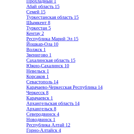
Прохладный
1
Абай область
15
Семей
15
Туркестанская область
15
Шымкент
8
Туркестан
5
Кентау
2
Республика Марий Эл
15
Йошкар-Ола
10
Волжск
1
Звенигово
1
Сахалинская область
15
Южно-Сахалинск
10
Невельск
1
Корсаков
1
Севастополь
14
Карачаево-Черкесская Республика
14
Черкесск
8
Карачаевск
1
Архангельская область
14
Архангельск
8
Северодвинск
4
Новодвинск
1
Республика Алтай
12
Горно-Алтайск
4