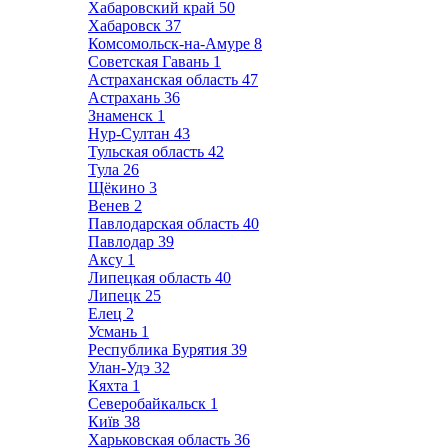
Хабаровский край
50
Хабаровск
37
Комсомольск-на-Амуре
8
Советская Гавань
1
Астраханская область
47
Астрахань
36
Знаменск
1
Нур-Султан
43
Тульская область
42
Тула
26
Щёкино
3
Венев
2
Павлодарская область
40
Павлодар
39
Аксу
1
Липецкая область
40
Липецк
25
Елец
2
Усмань
1
Республика Бурятия
39
Улан-Удэ
32
Кяхта
1
Северобайкальск
1
Київ
38
Харьковская область
36