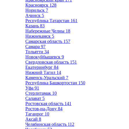
Красноярск
128
Норильск
7
Ачинск
5
Республика Татарстан
161
Казань
83
Набережные Челны
18
Нижнекамск
5
Самарская область
157
Самара
97
Тольятти
34
Новокуйбышевск
9
Свердловская область
151
Екатеринбург
84
Нижний Тагил
14
Каменск-Уральский
7
Республика Башкортостан
150
Уфа
91
Стерлитамак
10
Салават
5
Ростовская область
141
Ростов-на-Дону
84
Таганрог
10
Аксай
8
Челябинская область
112