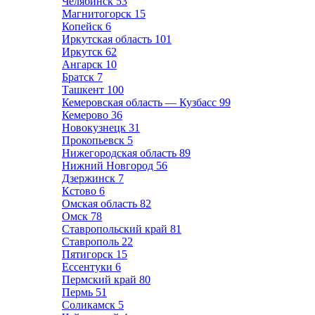
Челябинск
53
Магнитогорск
15
Копейск
6
Иркутская область
101
Иркутск
62
Ангарск
10
Братск
7
Ташкент
100
Кемеровская область — Кузбасс
99
Кемерово
36
Новокузнецк
31
Прокопьевск
5
Нижегородская область
89
Нижний Новгород
56
Дзержинск
7
Кстово
6
Омская область
82
Омск
78
Ставропольский край
81
Ставрополь
22
Пятигорск
15
Ессентуки
6
Пермский край
80
Пермь
51
Соликамск
5