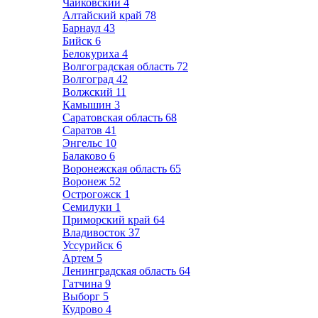
Чайковский
4
Алтайский край
78
Барнаул
43
Бийск
6
Белокуриха
4
Волгоградская область
72
Волгоград
42
Волжский
11
Камышин
3
Саратовская область
68
Саратов
41
Энгельс
10
Балаково
6
Воронежская область
65
Воронеж
52
Острогожск
1
Семилуки
1
Приморский край
64
Владивосток
37
Уссурийск
6
Артем
5
Ленинградская область
64
Гатчина
9
Выборг
5
Кудрово
4