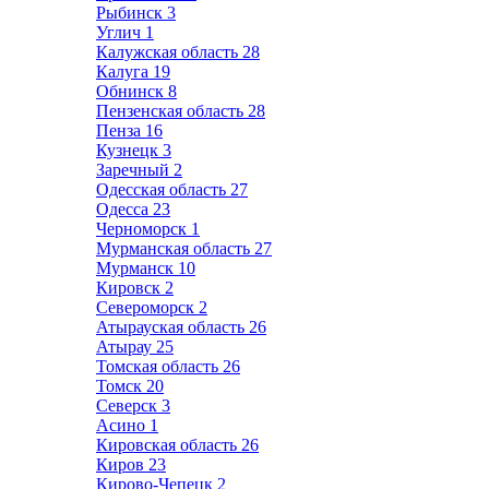
Рыбинск
3
Углич
1
Калужская область
28
Калуга
19
Обнинск
8
Пензенская область
28
Пенза
16
Кузнецк
3
Заречный
2
Одесская область
27
Одесса
23
Черноморск
1
Мурманская область
27
Мурманск
10
Кировск
2
Североморск
2
Атырауская область
26
Атырау
25
Томская область
26
Томск
20
Северск
3
Асино
1
Кировская область
26
Киров
23
Кирово-Чепецк
2