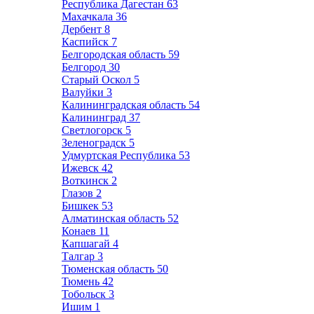
Республика Дагестан
63
Махачкала
36
Дербент
8
Каспийск
7
Белгородская область
59
Белгород
30
Старый Оскол
5
Валуйки
3
Калининградская область
54
Калининград
37
Светлогорск
5
Зеленоградск
5
Удмуртская Республика
53
Ижевск
42
Воткинск
2
Глазов
2
Бишкек
53
Алматинская область
52
Конаев
11
Капшагай
4
Талгар
3
Тюменская область
50
Тюмень
42
Тобольск
3
Ишим
1