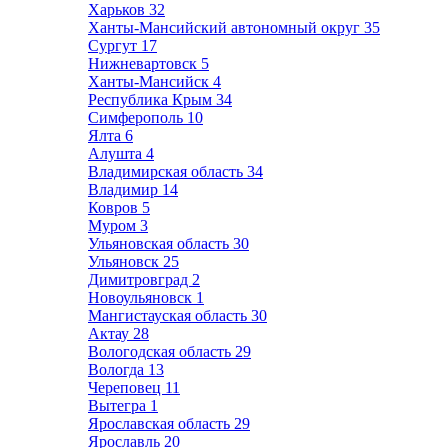
Харьков
32
Ханты-Мансийский автономный округ
35
Сургут
17
Нижневартовск
5
Ханты-Мансийск
4
Республика Крым
34
Симферополь
10
Ялта
6
Алушта
4
Владимирская область
34
Владимир
14
Ковров
5
Муром
3
Ульяновская область
30
Ульяновск
25
Димитровград
2
Новоульяновск
1
Мангистауская область
30
Актау
28
Вологодская область
29
Вологда
13
Череповец
11
Вытегра
1
Ярославская область
29
Ярославль
20