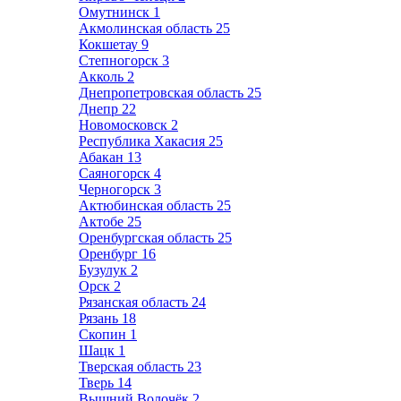
Омутнинск
1
Акмолинская область
25
Кокшетау
9
Степногорск
3
Акколь
2
Днепропетровская область
25
Днепр
22
Новомосковск
2
Республика Хакасия
25
Абакан
13
Саяногорск
4
Черногорск
3
Актюбинская область
25
Актобе
25
Оренбургская область
25
Оренбург
16
Бузулук
2
Орск
2
Рязанская область
24
Рязань
18
Скопин
1
Шацк
1
Тверская область
23
Тверь
14
Вышний Волочёк
2