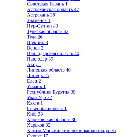
Советская Гавань
1
Астраханская область
47
Астрахань
36
Знаменск
1
Нур-Султан
43
Тульская область
42
Тула
26
Щёкино
3
Венев
2
Павлодарская область
40
Павлодар
39
Аксу
1
Липецкая область
40
Липецк
25
Елец
2
Усмань
1
Республика Бурятия
39
Улан-Удэ
32
Кяхта
1
Северобайкальск
1
Київ
38
Харьковская область
36
Харьков
32
Ханты-Мансийский автономный округ
35
Сургут
17