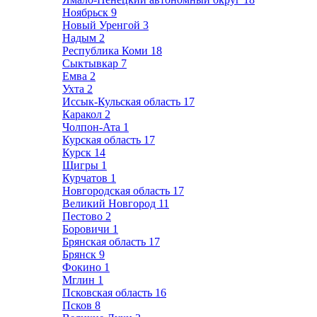
Ноябрьск
9
Новый Уренгой
3
Надым
2
Республика Коми
18
Сыктывкар
7
Емва
2
Ухта
2
Иссык-Кульская область
17
Каракол
2
Чолпон-Ата
1
Курская область
17
Курск
14
Щигры
1
Курчатов
1
Новгородская область
17
Великий Новгород
11
Пестово
2
Боровичи
1
Брянская область
17
Брянск
9
Фокино
1
Мглин
1
Псковская область
16
Псков
8