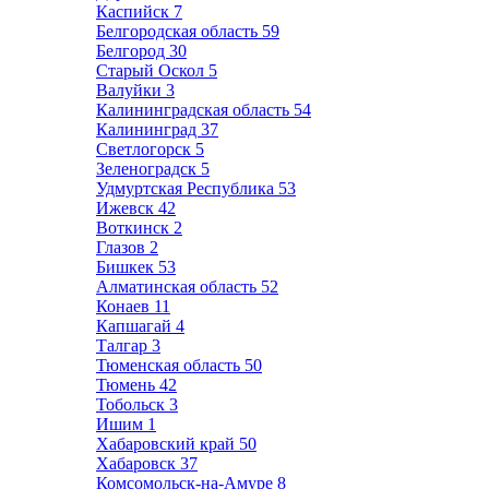
Каспийск
7
Белгородская область
59
Белгород
30
Старый Оскол
5
Валуйки
3
Калининградская область
54
Калининград
37
Светлогорск
5
Зеленоградск
5
Удмуртская Республика
53
Ижевск
42
Воткинск
2
Глазов
2
Бишкек
53
Алматинская область
52
Конаев
11
Капшагай
4
Талгар
3
Тюменская область
50
Тюмень
42
Тобольск
3
Ишим
1
Хабаровский край
50
Хабаровск
37
Комсомольск-на-Амуре
8