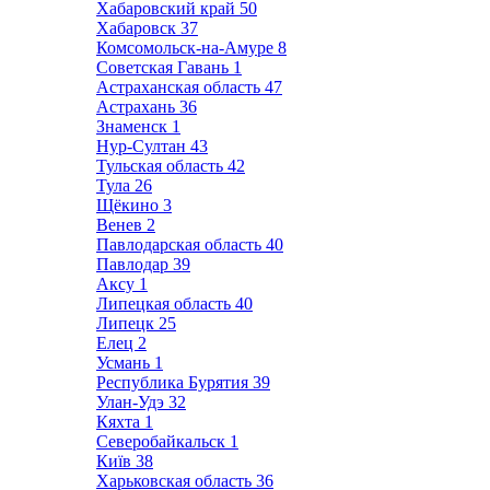
Хабаровский край
50
Хабаровск
37
Комсомольск-на-Амуре
8
Советская Гавань
1
Астраханская область
47
Астрахань
36
Знаменск
1
Нур-Султан
43
Тульская область
42
Тула
26
Щёкино
3
Венев
2
Павлодарская область
40
Павлодар
39
Аксу
1
Липецкая область
40
Липецк
25
Елец
2
Усмань
1
Республика Бурятия
39
Улан-Удэ
32
Кяхта
1
Северобайкальск
1
Київ
38
Харьковская область
36