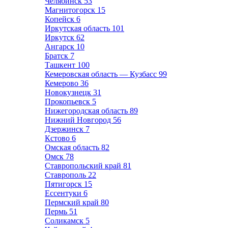
Челябинск
53
Магнитогорск
15
Копейск
6
Иркутская область
101
Иркутск
62
Ангарск
10
Братск
7
Ташкент
100
Кемеровская область — Кузбасс
99
Кемерово
36
Новокузнецк
31
Прокопьевск
5
Нижегородская область
89
Нижний Новгород
56
Дзержинск
7
Кстово
6
Омская область
82
Омск
78
Ставропольский край
81
Ставрополь
22
Пятигорск
15
Ессентуки
6
Пермский край
80
Пермь
51
Соликамск
5