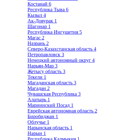
Костанай
6
Республика Тыва
6
Кызыл
4
Ак-Довурак
1
Шагонар
1
Республика Ингушетия
5
Магас
2
Назрань
2
Северо-Казахстанская область
4
Петропавловск
3
Ненецкий автономный округ
4
Нарьян-Мар
3
Жетысу область
3
Текели
1
Магаданская область
3
Магадан
2
Чувашская Республика
3
Алатырь
1
Мариинский Посад
1
Еврейская автономная область
2
Биробиджан
1
Облучье
1
Нарынская область
1
Нарын
1
Республика Калмыкия
1