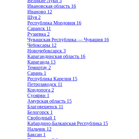
Великие Луки
3
Ивановская область
16
Иваново
12
Шуя
2
Республика Мордовия
16
Саранск
11
Рузаевка
2
Чувашская Республика — Чувашия
16
Чебоксары
12
Новочебоксарск
3
Карагандинская область
16
Караганда
13
Темиртау
2
Сарань
1
Республика Карелия
15
Петрозаводск
11
Кондопога
2
Суоярви
1
Амурская область
15
Благовещенск
11
Белогорск
1
Свободный
1
Кабардино-Балкарская Республика
15
Нальчик
12
Баксан
1