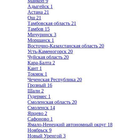
Майкоп
9
Адыгейск
1
Астана
21
Ош
21
Тамбовская область
21
Тамбов
15
Мичуринск
3
Моршанск
1
Восточно-Казахстанская область
20
Усть-Каменогорск
20
Чуйская область
20
Кара-Балта
2
Кант
1
Токмок
1
Чеченская Республика
20
Грозный
16
Шали
2
Гудермес
1
Смоленская область
20
Смоленск
14
Ярцево
2
Сафоново
1
Ямало-Ненецкий автономный округ
18
Ноябрьск
9
Новый Уренгой
3