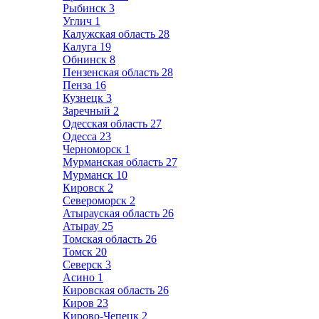
Рыбинск
3
Углич
1
Калужская область
28
Калуга
19
Обнинск
8
Пензенская область
28
Пенза
16
Кузнецк
3
Заречный
2
Одесская область
27
Одесса
23
Черноморск
1
Мурманская область
27
Мурманск
10
Кировск
2
Североморск
2
Атырауская область
26
Атырау
25
Томская область
26
Томск
20
Северск
3
Асино
1
Кировская область
26
Киров
23
Кирово-Чепецк
2