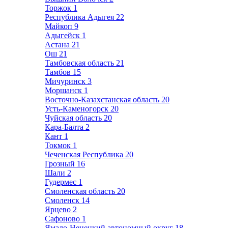
Торжок
1
Республика Адыгея
22
Майкоп
9
Адыгейск
1
Астана
21
Ош
21
Тамбовская область
21
Тамбов
15
Мичуринск
3
Моршанск
1
Восточно-Казахстанская область
20
Усть-Каменогорск
20
Чуйская область
20
Кара-Балта
2
Кант
1
Токмок
1
Чеченская Республика
20
Грозный
16
Шали
2
Гудермес
1
Смоленская область
20
Смоленск
14
Ярцево
2
Сафоново
1
Ямало-Ненецкий автономный округ
18