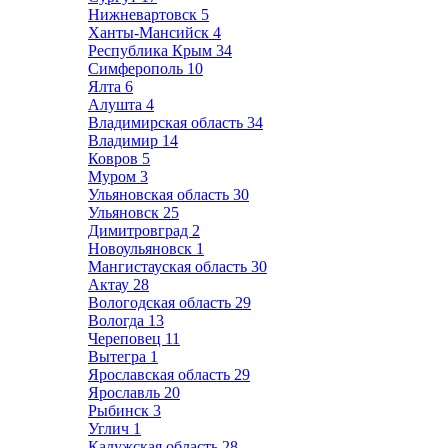
Нижневартовск
5
Ханты-Мансийск
4
Республика Крым
34
Симферополь
10
Ялта
6
Алушта
4
Владимирская область
34
Владимир
14
Ковров
5
Муром
3
Ульяновская область
30
Ульяновск
25
Димитровград
2
Новоульяновск
1
Мангистауская область
30
Актау
28
Вологодская область
29
Вологда
13
Череповец
11
Вытегра
1
Ярославская область
29
Ярославль
20
Рыбинск
3
Углич
1
Калужская область
28