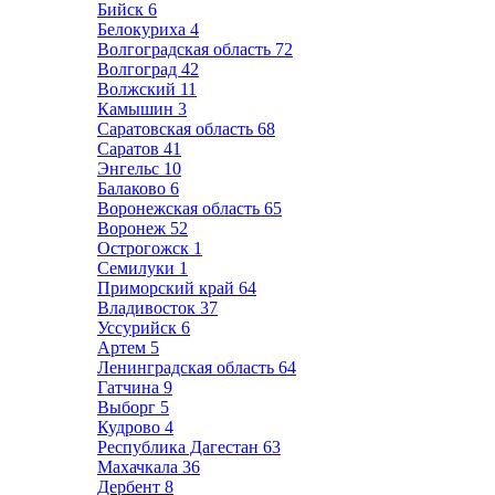
Бийск
6
Белокуриха
4
Волгоградская область
72
Волгоград
42
Волжский
11
Камышин
3
Саратовская область
68
Саратов
41
Энгельс
10
Балаково
6
Воронежская область
65
Воронеж
52
Острогожск
1
Семилуки
1
Приморский край
64
Владивосток
37
Уссурийск
6
Артем
5
Ленинградская область
64
Гатчина
9
Выборг
5
Кудрово
4
Республика Дагестан
63
Махачкала
36
Дербент
8