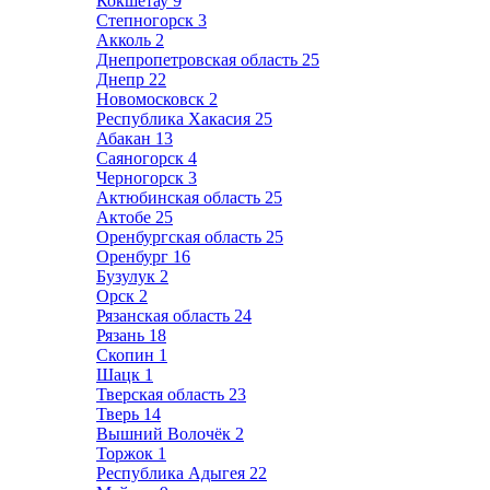
Кокшетау
9
Степногорск
3
Акколь
2
Днепропетровская область
25
Днепр
22
Новомосковск
2
Республика Хакасия
25
Абакан
13
Саяногорск
4
Черногорск
3
Актюбинская область
25
Актобе
25
Оренбургская область
25
Оренбург
16
Бузулук
2
Орск
2
Рязанская область
24
Рязань
18
Скопин
1
Шацк
1
Тверская область
23
Тверь
14
Вышний Волочёк
2
Торжок
1
Республика Адыгея
22