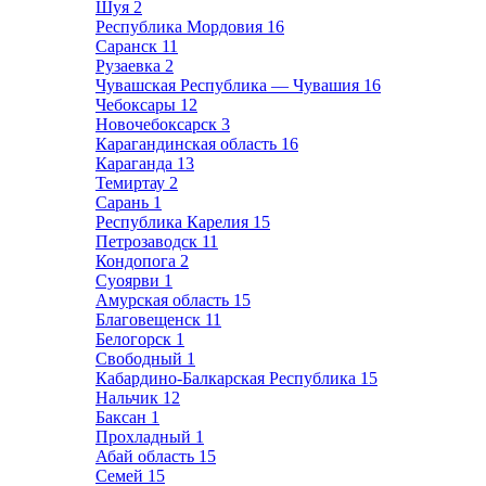
Шуя
2
Республика Мордовия
16
Саранск
11
Рузаевка
2
Чувашская Республика — Чувашия
16
Чебоксары
12
Новочебоксарск
3
Карагандинская область
16
Караганда
13
Темиртау
2
Сарань
1
Республика Карелия
15
Петрозаводск
11
Кондопога
2
Суоярви
1
Амурская область
15
Благовещенск
11
Белогорск
1
Свободный
1
Кабардино-Балкарская Республика
15
Нальчик
12
Баксан
1
Прохладный
1
Абай область
15
Семей
15