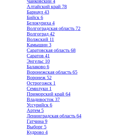
Чайковский
4
Алтайский край
78
Барнаул
43
Бийск
6
Белокуриха
4
Волгоградская область
72
Волгоград
42
Волжский
11
Камышин
3
Саратовская область
68
Саратов
41
Энгельс
10
Балаково
6
Воронежская область
65
Воронеж
52
Острогожск
1
Семилуки
1
Приморский край
64
Владивосток
37
Уссурийск
6
Артем
5
Ленинградская область
64
Гатчина
9
Выборг
5
Кудрово
4