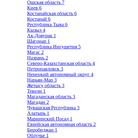
Ошская область
7
Киев
6
Костанайская область
6
Костанай
6
Республика Тыва
6
Кызыл
4
Ак-Довурак
1
Шагонар
1
Республика Ингушетия
5
Магас
2
Назрань
2
Северо-Казахстанская область
4
Петропавловск
3
Ненецкий автономный округ
4
Нарьян-Мар
3
Жетысу область
3
Текели
1
Магаданская область
3
Магадан
2
Чувашская Республика
3
Алатырь
1
Мариинский Посад
1
Еврейская автономная область
2
Биробиджан
1
Облучье
1