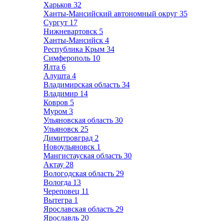
Харьков
32
Ханты-Мансийский автономный округ
35
Сургут
17
Нижневартовск
5
Ханты-Мансийск
4
Республика Крым
34
Симферополь
10
Ялта
6
Алушта
4
Владимирская область
34
Владимир
14
Ковров
5
Муром
3
Ульяновская область
30
Ульяновск
25
Димитровград
2
Новоульяновск
1
Мангистауская область
30
Актау
28
Вологодская область
29
Вологда
13
Череповец
11
Вытегра
1
Ярославская область
29
Ярославль
20