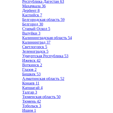
Республика Дагестан
63
Махачкала
36
Дербент
8
Каспийск
7
Белгородская область
59
Белгород
30
Старый Оскол
5
Валуйки
3
Калининградская область
54
Калининград
37
Светлогорск
5
Зеленоградск
5
Удмуртская Республика
53
Ижевск
42
Воткинск
2
Глазов
2
Бишкек
53
Алматинская область
52
Конаев
11
Капшагай
4
Талгар
3
Тюменская область
50
Тюмень
42
Тобольск
3
Ишим
1