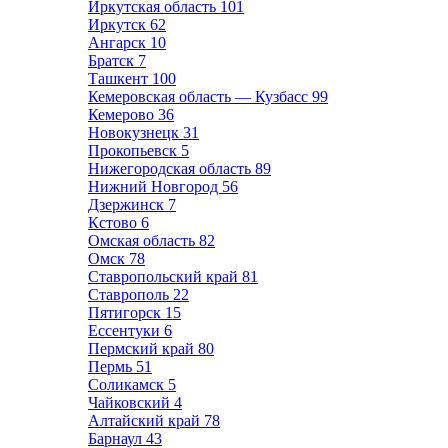
Иркутская область
101
Иркутск
62
Ангарск
10
Братск
7
Ташкент
100
Кемеровская область — Кузбасс
99
Кемерово
36
Новокузнецк
31
Прокопьевск
5
Нижегородская область
89
Нижний Новгород
56
Дзержинск
7
Кстово
6
Омская область
82
Омск
78
Ставропольский край
81
Ставрополь
22
Пятигорск
15
Ессентуки
6
Пермский край
80
Пермь
51
Соликамск
5
Чайковский
4
Алтайский край
78
Барнаул
43