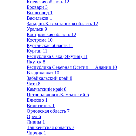
Киевская область
12
Бровари
3
Вышгород
1
Васильков
1
Западно-Казахстанская область
12
Уральск
9
Костромская область
12
Кострома
10
Курганская область
11
Курган
11
Республика Саха (Якутия)
11
Якутск
8
Республика Северная Осетия — Алания
10
Владикавказ
10
Забайкальский край
8
Чита
8
Камчатский край
8
Петропавловск-Камчатский
5
Елизово
1
Вилючинск
1
Орловская область
7
Орел
6
Ливны
1
Ташкентская область
7
Чирчик
1