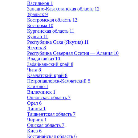
Васильков
1
Западно-Казахстанская область
12
Уральск
9
Костромская область
12
Кострома
10
Курганская область
11
Курган
11
Республика Саха (Якутия)
11
Якутск
8
Республика Северная Осетия — Алания
10
Владикавказ
10
Забайкальский край
8
Чита
8
Камчатский край
8
Петропавловск-Камчатский
5
Елизово
1
Вилючинск
1
Орловская область
7
Орел
6
Ливны
1
Ташкентская область
7
Чирчик
1
Ошская область
7
Киев
6
Костанайская область
6