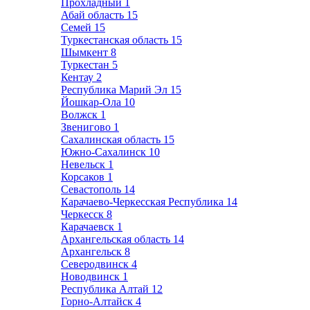
Прохладный
1
Абай область
15
Семей
15
Туркестанская область
15
Шымкент
8
Туркестан
5
Кентау
2
Республика Марий Эл
15
Йошкар-Ола
10
Волжск
1
Звенигово
1
Сахалинская область
15
Южно-Сахалинск
10
Невельск
1
Корсаков
1
Севастополь
14
Карачаево-Черкесская Республика
14
Черкесск
8
Карачаевск
1
Архангельская область
14
Архангельск
8
Северодвинск
4
Новодвинск
1
Республика Алтай
12
Горно-Алтайск
4