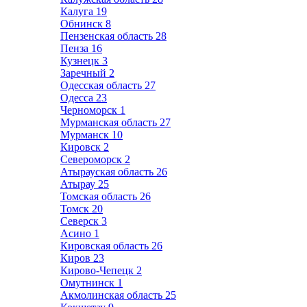
Калуга
19
Обнинск
8
Пензенская область
28
Пенза
16
Кузнецк
3
Заречный
2
Одесская область
27
Одесса
23
Черноморск
1
Мурманская область
27
Мурманск
10
Кировск
2
Североморск
2
Атырауская область
26
Атырау
25
Томская область
26
Томск
20
Северск
3
Асино
1
Кировская область
26
Киров
23
Кирово-Чепецк
2
Омутнинск
1
Акмолинская область
25