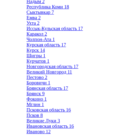
Надым
2
Республика Коми
18
Сыктывкар
7
Емва
2
Ухта
2
Иссык-Кульская область
17
Каракол
2
Чолпон-Ата
1
Курская область
17
Курск
14
Щигры
1
Курчатов
1
Новгородская область
17
Великий Новгород
11
Пестово
2
Боровичи
1
Брянская область
17
Брянск
9
Фокино
1
Мглин
1
Псковская область
16
Псков
8
Великие Луки
3
Ивановская область
16
Иваново
12