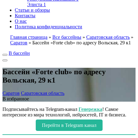
Элиста
1
Статьи и обзоры
Контакты
О нас
Политика конфиденциальности
Главная страница
»
Все бассейны
»
Саратовская область
»
Саратов
»
Бассейн «Forte club» по адресу Вольская, 29 к1
В бассейн
Бассейн «Forte club» по адресу
Вольская, 29 к1
Саратов
Саратовская область
В избранное
Подписывайтесь на Telegram-канал
Генережка
! Самое
интересное из мира технологий, нейросетей, IT и бизнеса.
Перейти в Telegram канал