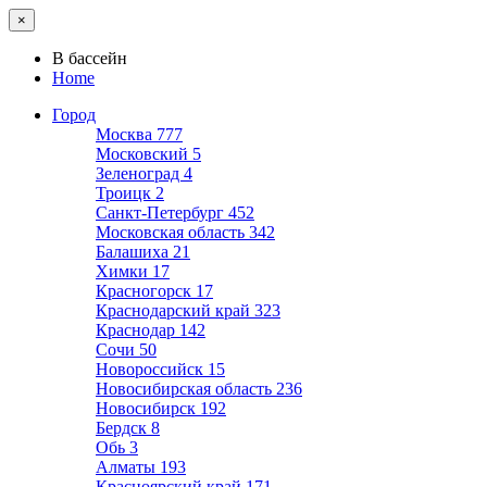
×
В бассейн
Home
Город
Москва
777
Московский
5
Зеленоград
4
Троицк
2
Санкт-Петербург
452
Московская область
342
Балашиха
21
Химки
17
Красногорск
17
Краснодарский край
323
Краснодар
142
Сочи
50
Новороссийск
15
Новосибирская область
236
Новосибирск
192
Бердск
8
Обь
3
Алматы
193
Красноярский край
171