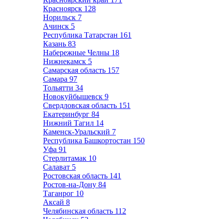
Красноярск
128
Норильск
7
Ачинск
5
Республика Татарстан
161
Казань
83
Набережные Челны
18
Нижнекамск
5
Самарская область
157
Самара
97
Тольятти
34
Новокуйбышевск
9
Свердловская область
151
Екатеринбург
84
Нижний Тагил
14
Каменск-Уральский
7
Республика Башкортостан
150
Уфа
91
Стерлитамак
10
Салават
5
Ростовская область
141
Ростов-на-Дону
84
Таганрог
10
Аксай
8
Челябинская область
112