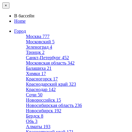
×
В бассейн
Home
Город
Москва
777
Московский
5
Зеленоград
4
Троицк
2
Санкт-Петербург
452
Московская область
342
Балашиха
21
Химки
17
Красногорск
17
Краснодарский край
323
Краснодар
142
Сочи
50
Новороссийск
15
Новосибирская область
236
Новосибирск
192
Бердск
8
Обь
3
Алматы
193
Красноярский край
171