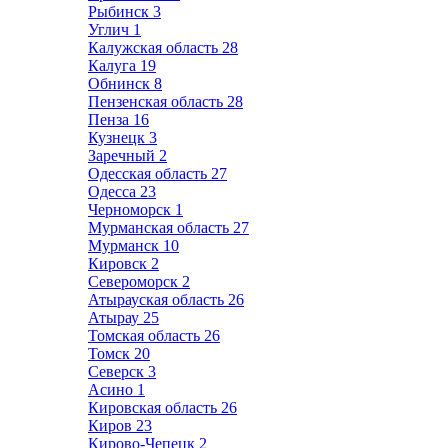
Рыбинск
3
Углич
1
Калужская область
28
Калуга
19
Обнинск
8
Пензенская область
28
Пенза
16
Кузнецк
3
Заречный
2
Одесская область
27
Одесса
23
Черноморск
1
Мурманская область
27
Мурманск
10
Кировск
2
Североморск
2
Атырауская область
26
Атырау
25
Томская область
26
Томск
20
Северск
3
Асино
1
Кировская область
26
Киров
23
Кирово-Чепецк
2