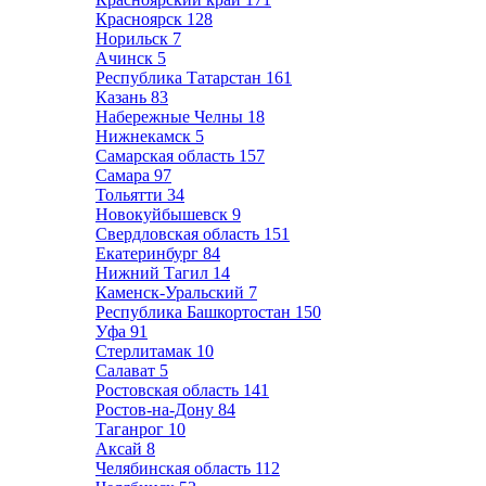
Красноярск
128
Норильск
7
Ачинск
5
Республика Татарстан
161
Казань
83
Набережные Челны
18
Нижнекамск
5
Самарская область
157
Самара
97
Тольятти
34
Новокуйбышевск
9
Свердловская область
151
Екатеринбург
84
Нижний Тагил
14
Каменск-Уральский
7
Республика Башкортостан
150
Уфа
91
Стерлитамак
10
Салават
5
Ростовская область
141
Ростов-на-Дону
84
Таганрог
10
Аксай
8
Челябинская область
112