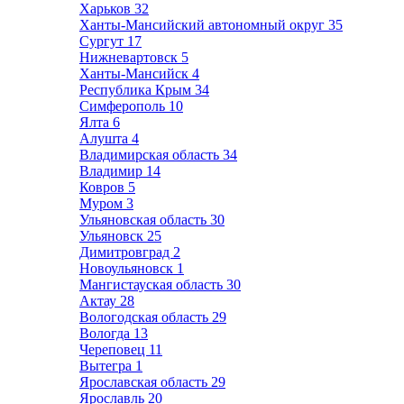
Харьков
32
Ханты-Мансийский автономный округ
35
Сургут
17
Нижневартовск
5
Ханты-Мансийск
4
Республика Крым
34
Симферополь
10
Ялта
6
Алушта
4
Владимирская область
34
Владимир
14
Ковров
5
Муром
3
Ульяновская область
30
Ульяновск
25
Димитровград
2
Новоульяновск
1
Мангистауская область
30
Актау
28
Вологодская область
29
Вологда
13
Череповец
11
Вытегра
1
Ярославская область
29
Ярославль
20