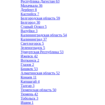
Республика Дагестан
63
Махачкала
36
Дербент
8
Каспийск
7
Белгородская область
59
Белгород
30
Старый Оскол
5
Валуйки
3
Калининградская область
54
Калининград
37
Светлогорск
5
Зеленоградск
5
Удмуртская Республика
53
Ижевск
42
Воткинск
2
Глазов
2
Бишкек
53
Алматинская область
52
Конаев
11
Капшагай
4
Талгар
3
Тюменская область
50
Тюмень
42
Тобольск
3
Ишим
1