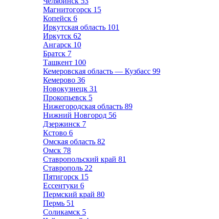
Челябинск
53
Магнитогорск
15
Копейск
6
Иркутская область
101
Иркутск
62
Ангарск
10
Братск
7
Ташкент
100
Кемеровская область — Кузбасс
99
Кемерово
36
Новокузнецк
31
Прокопьевск
5
Нижегородская область
89
Нижний Новгород
56
Дзержинск
7
Кстово
6
Омская область
82
Омск
78
Ставропольский край
81
Ставрополь
22
Пятигорск
15
Ессентуки
6
Пермский край
80
Пермь
51
Соликамск
5