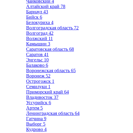
Чайковский
4
Алтайский край
78
Барнаул
43
Бийск
6
Белокуриха
4
Волгоградская область
72
Волгоград
42
Волжский
11
Камышин
3
Саратовская область
68
Саратов
41
Энгельс
10
Балаково
6
Воронежская область
65
Воронеж
52
Острогожск
1
Семилуки
1
Приморский край
64
Владивосток
37
Уссурийск
6
Артем
5
Ленинградская область
64
Гатчина
9
Выборг
5
Кудрово
4