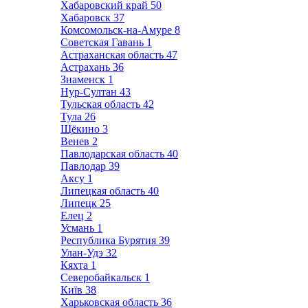
Хабаровский край
50
Хабаровск
37
Комсомольск-на-Амуре
8
Советская Гавань
1
Астраханская область
47
Астрахань
36
Знаменск
1
Нур-Султан
43
Тульская область
42
Тула
26
Щёкино
3
Венев
2
Павлодарская область
40
Павлодар
39
Аксу
1
Липецкая область
40
Липецк
25
Елец
2
Усмань
1
Республика Бурятия
39
Улан-Удэ
32
Кяхта
1
Северобайкальск
1
Київ
38
Харьковская область
36