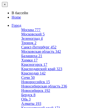
×
В бассейн
Home
Город
Москва
777
Московский
5
Зеленоград
4
Троицк
2
Санкт-Петербург
452
Московская область
342
Балашиха
21
Химки
17
Красногорск
17
Краснодарский край
323
Краснодар
142
Сочи
50
Новороссийск
15
Новосибирская область
236
Новосибирск
192
Бердск
8
Обь
3
Алматы
193
Красноярский край
171