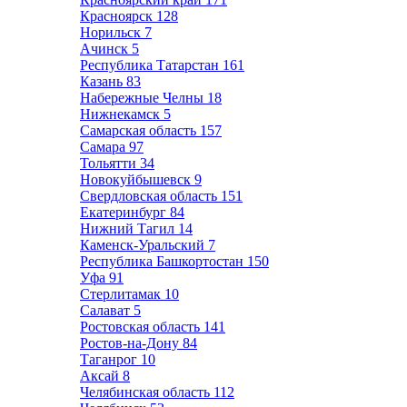
Красноярск
128
Норильск
7
Ачинск
5
Республика Татарстан
161
Казань
83
Набережные Челны
18
Нижнекамск
5
Самарская область
157
Самара
97
Тольятти
34
Новокуйбышевск
9
Свердловская область
151
Екатеринбург
84
Нижний Тагил
14
Каменск-Уральский
7
Республика Башкортостан
150
Уфа
91
Стерлитамак
10
Салават
5
Ростовская область
141
Ростов-на-Дону
84
Таганрог
10
Аксай
8
Челябинская область
112