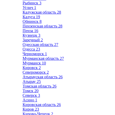
Рыбинск
3
Углич
1
Калужская область
28
Калуга
19
Обнинск
8
Пензенская область
28
Пенза
16
Кузнецк
3
Заречный
2
Одесская область
27
Одесса
23
Черноморск
1
Мурманская область
27
Мурманск
10
Кировск
2
Североморск
2
Атырауская область
26
Атырау
25
Томская область
26
Томск
20
Северск
3
Асино
1
Кировская область
26
Киров
23
Кирово-Чепецк
2