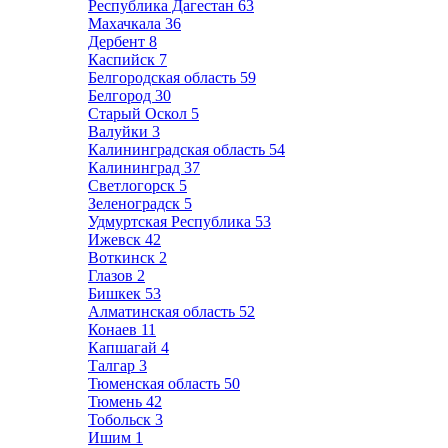
Республика Дагестан
63
Махачкала
36
Дербент
8
Каспийск
7
Белгородская область
59
Белгород
30
Старый Оскол
5
Валуйки
3
Калининградская область
54
Калининград
37
Светлогорск
5
Зеленоградск
5
Удмуртская Республика
53
Ижевск
42
Воткинск
2
Глазов
2
Бишкек
53
Алматинская область
52
Конаев
11
Капшагай
4
Талгар
3
Тюменская область
50
Тюмень
42
Тобольск
3
Ишим
1