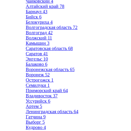
Чайковский
4
Алтайский край
78
Барнаул
43
Бийск
6
Белокуриха
4
Волгоградская область
72
Волгоград
42
Волжский
11
Камышин
3
Саратовская область
68
Саратов
41
Энгельс
10
Балаково
6
Воронежская область
65
Воронеж
52
Острогожск
1
Семилуки
1
Приморский край
64
Владивосток
37
Уссурийск
6
Артем
5
Ленинградская область
64
Гатчина
9
Выборг
5
Кудрово
4