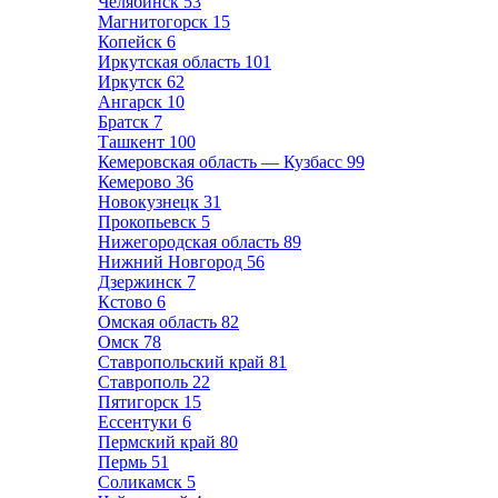
Челябинск
53
Магнитогорск
15
Копейск
6
Иркутская область
101
Иркутск
62
Ангарск
10
Братск
7
Ташкент
100
Кемеровская область — Кузбасс
99
Кемерово
36
Новокузнецк
31
Прокопьевск
5
Нижегородская область
89
Нижний Новгород
56
Дзержинск
7
Кстово
6
Омская область
82
Омск
78
Ставропольский край
81
Ставрополь
22
Пятигорск
15
Ессентуки
6
Пермский край
80
Пермь
51
Соликамск
5