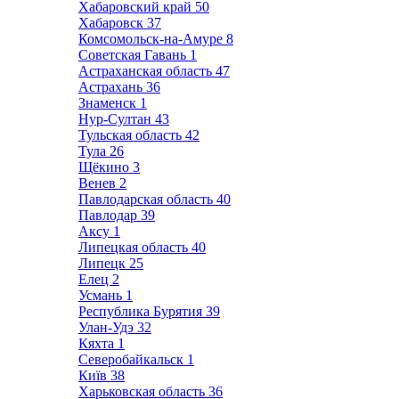
Хабаровский край
50
Хабаровск
37
Комсомольск-на-Амуре
8
Советская Гавань
1
Астраханская область
47
Астрахань
36
Знаменск
1
Нур-Султан
43
Тульская область
42
Тула
26
Щёкино
3
Венев
2
Павлодарская область
40
Павлодар
39
Аксу
1
Липецкая область
40
Липецк
25
Елец
2
Усмань
1
Республика Бурятия
39
Улан-Удэ
32
Кяхта
1
Северобайкальск
1
Київ
38
Харьковская область
36