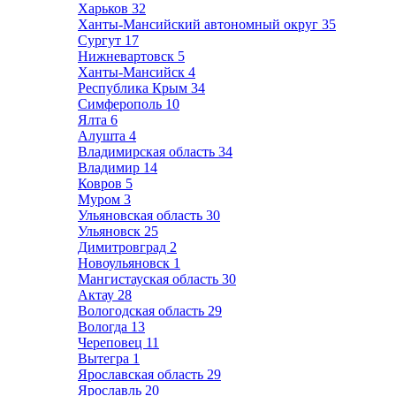
Харьков
32
Ханты-Мансийский автономный округ
35
Сургут
17
Нижневартовск
5
Ханты-Мансийск
4
Республика Крым
34
Симферополь
10
Ялта
6
Алушта
4
Владимирская область
34
Владимир
14
Ковров
5
Муром
3
Ульяновская область
30
Ульяновск
25
Димитровград
2
Новоульяновск
1
Мангистауская область
30
Актау
28
Вологодская область
29
Вологда
13
Череповец
11
Вытегра
1
Ярославская область
29
Ярославль
20