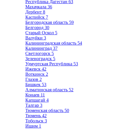
Республика Дагестан
63
Махачкала
36
Дербент
8
Каспийск
7
Белгородская область
59
Белгород
30
Старый Оскол
5
Валуйки
3
Калининградская область
54
Калининград
37
Светлогорск
5
Зеленоградск
5
Удмуртская Республика
53
Ижевск
42
Воткинск
2
Глазов
2
Бишкек
53
Алматинская область
52
Конаев
11
Капшагай
4
Талгар
3
Тюменская область
50
Тюмень
42
Тобольск
3
Ишим
1