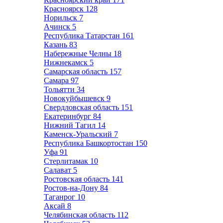
Красноярск
128
Норильск
7
Ачинск
5
Республика Татарстан
161
Казань
83
Набережные Челны
18
Нижнекамск
5
Самарская область
157
Самара
97
Тольятти
34
Новокуйбышевск
9
Свердловская область
151
Екатеринбург
84
Нижний Тагил
14
Каменск-Уральский
7
Республика Башкортостан
150
Уфа
91
Стерлитамак
10
Салават
5
Ростовская область
141
Ростов-на-Дону
84
Таганрог
10
Аксай
8
Челябинская область
112