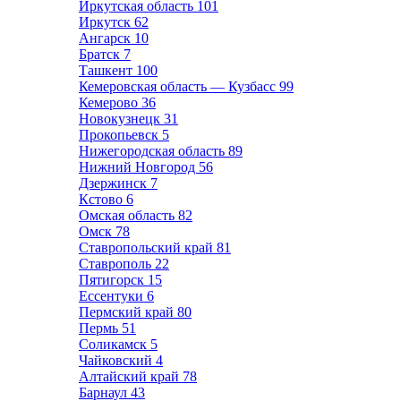
Иркутская область
101
Иркутск
62
Ангарск
10
Братск
7
Ташкент
100
Кемеровская область — Кузбасс
99
Кемерово
36
Новокузнецк
31
Прокопьевск
5
Нижегородская область
89
Нижний Новгород
56
Дзержинск
7
Кстово
6
Омская область
82
Омск
78
Ставропольский край
81
Ставрополь
22
Пятигорск
15
Ессентуки
6
Пермский край
80
Пермь
51
Соликамск
5
Чайковский
4
Алтайский край
78
Барнаул
43