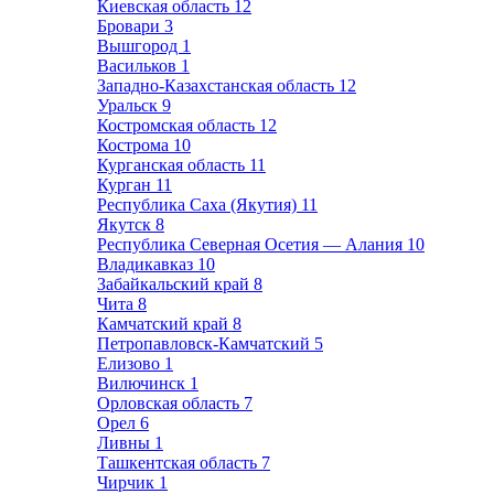
Киевская область
12
Бровари
3
Вышгород
1
Васильков
1
Западно-Казахстанская область
12
Уральск
9
Костромская область
12
Кострома
10
Курганская область
11
Курган
11
Республика Саха (Якутия)
11
Якутск
8
Республика Северная Осетия — Алания
10
Владикавказ
10
Забайкальский край
8
Чита
8
Камчатский край
8
Петропавловск-Камчатский
5
Елизово
1
Вилючинск
1
Орловская область
7
Орел
6
Ливны
1
Ташкентская область
7
Чирчик
1