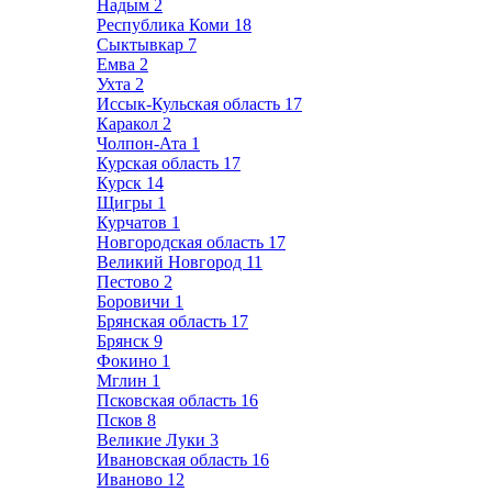
Надым
2
Республика Коми
18
Сыктывкар
7
Емва
2
Ухта
2
Иссык-Кульская область
17
Каракол
2
Чолпон-Ата
1
Курская область
17
Курск
14
Щигры
1
Курчатов
1
Новгородская область
17
Великий Новгород
11
Пестово
2
Боровичи
1
Брянская область
17
Брянск
9
Фокино
1
Мглин
1
Псковская область
16
Псков
8
Великие Луки
3
Ивановская область
16
Иваново
12