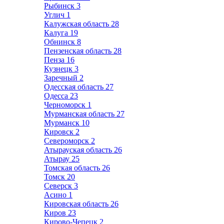
Рыбинск
3
Углич
1
Калужская область
28
Калуга
19
Обнинск
8
Пензенская область
28
Пенза
16
Кузнецк
3
Заречный
2
Одесская область
27
Одесса
23
Черноморск
1
Мурманская область
27
Мурманск
10
Кировск
2
Североморск
2
Атырауская область
26
Атырау
25
Томская область
26
Томск
20
Северск
3
Асино
1
Кировская область
26
Киров
23
Кирово-Чепецк
2