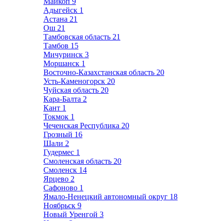
Майкоп
9
Адыгейск
1
Астана
21
Ош
21
Тамбовская область
21
Тамбов
15
Мичуринск
3
Моршанск
1
Восточно-Казахстанская область
20
Усть-Каменогорск
20
Чуйская область
20
Кара-Балта
2
Кант
1
Токмок
1
Чеченская Республика
20
Грозный
16
Шали
2
Гудермес
1
Смоленская область
20
Смоленск
14
Ярцево
2
Сафоново
1
Ямало-Ненецкий автономный округ
18
Ноябрьск
9
Новый Уренгой
3