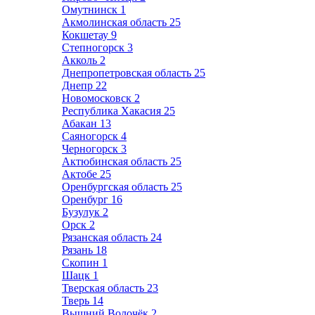
Омутнинск
1
Акмолинская область
25
Кокшетау
9
Степногорск
3
Акколь
2
Днепропетровская область
25
Днепр
22
Новомосковск
2
Республика Хакасия
25
Абакан
13
Саяногорск
4
Черногорск
3
Актюбинская область
25
Актобе
25
Оренбургская область
25
Оренбург
16
Бузулук
2
Орск
2
Рязанская область
24
Рязань
18
Скопин
1
Шацк
1
Тверская область
23
Тверь
14
Вышний Волочёк
2