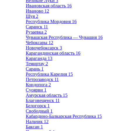
Великие Луки
3
Ивановская область
16
Иваново
12
Шуя
2
Республика Мордовия
16
Саранск
11
Рузаевка
2
Чувашская Республика — Чувашия
16
Чебоксары
12
Новочебоксарск
3
Карагандинская область
16
Караганда
13
Темиртау
2
Сарань
1
Республика Карелия
15
Петрозаводск
11
Кондопога
2
Суоярви
1
Амурская область
15
Благовещенск
11
Белогорск
1
Свободный
1
Кабардино-Балкарская Республика
15
Нальчик
12
Баксан
1