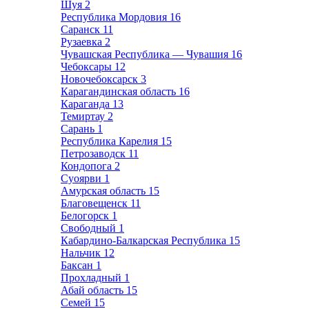
Шуя
2
Республика Мордовия
16
Саранск
11
Рузаевка
2
Чувашская Республика — Чувашия
16
Чебоксары
12
Новочебоксарск
3
Карагандинская область
16
Караганда
13
Темиртау
2
Сарань
1
Республика Карелия
15
Петрозаводск
11
Кондопога
2
Суоярви
1
Амурская область
15
Благовещенск
11
Белогорск
1
Свободный
1
Кабардино-Балкарская Республика
15
Нальчик
12
Баксан
1
Прохладный
1
Абай область
15
Семей
15