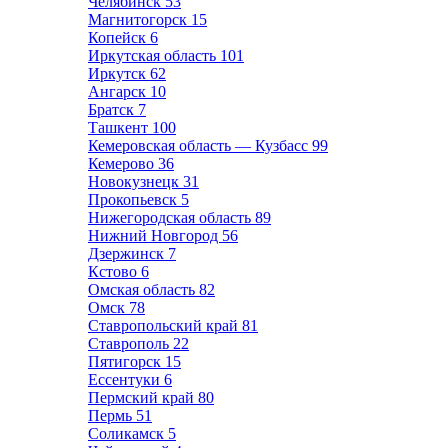
Челябинск
53
Магнитогорск
15
Копейск
6
Иркутская область
101
Иркутск
62
Ангарск
10
Братск
7
Ташкент
100
Кемеровская область — Кузбасс
99
Кемерово
36
Новокузнецк
31
Прокопьевск
5
Нижегородская область
89
Нижний Новгород
56
Дзержинск
7
Кстово
6
Омская область
82
Омск
78
Ставропольский край
81
Ставрополь
22
Пятигорск
15
Ессентуки
6
Пермский край
80
Пермь
51
Соликамск
5