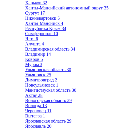
Харьков
32
Ханты-Мансийский автономный округ
35
Сургут
17
Нижневартовск
5
Ханты-Мансийск
4
Республика Крым
34
Симферополь
10
Ялта
6
Алушта
4
Владимирская область
34
Владимир
14
Ковров
5
Муром
3
Ульяновская область
30
Ульяновск
25
Димитровград
2
Новоульяновск
1
Мангистауская область
30
Актау
28
Вологодская область
29
Вологда
13
Череповец
11
Вытегра
1
Ярославская область
29
Ярославль
20