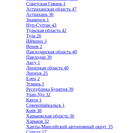
Советская Гавань
1
Астраханская область
47
Астрахань
36
Знаменск
1
Нур-Султан
43
Тульская область
42
Тула
26
Щёкино
3
Венев
2
Павлодарская область
40
Павлодар
39
Аксу
1
Липецкая область
40
Липецк
25
Елец
2
Усмань
1
Республика Бурятия
39
Улан-Удэ
32
Кяхта
1
Северобайкальск
1
Київ
38
Харьковская область
36
Харьков
32
Ханты-Мансийский автономный округ
35
Сургут
17