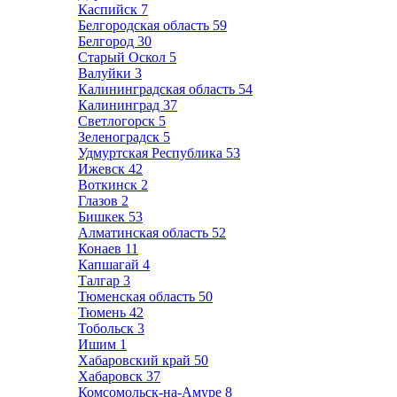
Каспийск
7
Белгородская область
59
Белгород
30
Старый Оскол
5
Валуйки
3
Калининградская область
54
Калининград
37
Светлогорск
5
Зеленоградск
5
Удмуртская Республика
53
Ижевск
42
Воткинск
2
Глазов
2
Бишкек
53
Алматинская область
52
Конаев
11
Капшагай
4
Талгар
3
Тюменская область
50
Тюмень
42
Тобольск
3
Ишим
1
Хабаровский край
50
Хабаровск
37
Комсомольск-на-Амуре
8