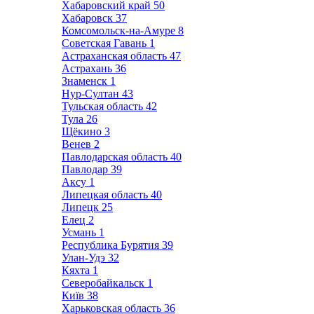
Хабаровский край
50
Хабаровск
37
Комсомольск-на-Амуре
8
Советская Гавань
1
Астраханская область
47
Астрахань
36
Знаменск
1
Нур-Султан
43
Тульская область
42
Тула
26
Щёкино
3
Венев
2
Павлодарская область
40
Павлодар
39
Аксу
1
Липецкая область
40
Липецк
25
Елец
2
Усмань
1
Республика Бурятия
39
Улан-Удэ
32
Кяхта
1
Северобайкальск
1
Київ
38
Харьковская область
36