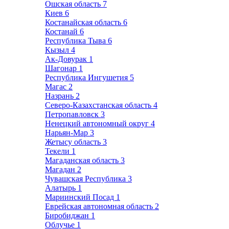
Ошская область
7
Киев
6
Костанайская область
6
Костанай
6
Республика Тыва
6
Кызыл
4
Ак-Довурак
1
Шагонар
1
Республика Ингушетия
5
Магас
2
Назрань
2
Северо-Казахстанская область
4
Петропавловск
3
Ненецкий автономный округ
4
Нарьян-Мар
3
Жетысу область
3
Текели
1
Магаданская область
3
Магадан
2
Чувашская Республика
3
Алатырь
1
Мариинский Посад
1
Еврейская автономная область
2
Биробиджан
1
Облучье
1