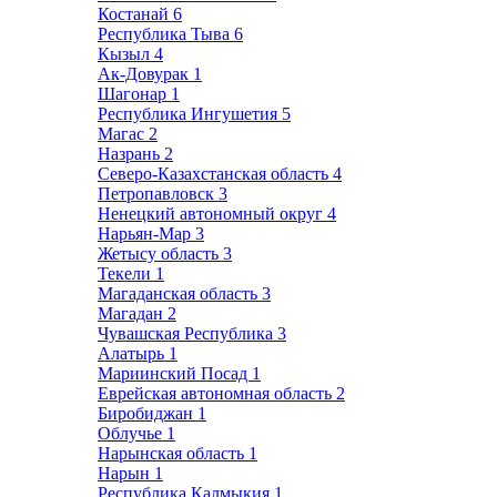
Костанай
6
Республика Тыва
6
Кызыл
4
Ак-Довурак
1
Шагонар
1
Республика Ингушетия
5
Магас
2
Назрань
2
Северо-Казахстанская область
4
Петропавловск
3
Ненецкий автономный округ
4
Нарьян-Мар
3
Жетысу область
3
Текели
1
Магаданская область
3
Магадан
2
Чувашская Республика
3
Алатырь
1
Мариинский Посад
1
Еврейская автономная область
2
Биробиджан
1
Облучье
1
Нарынская область
1
Нарын
1
Республика Калмыкия
1