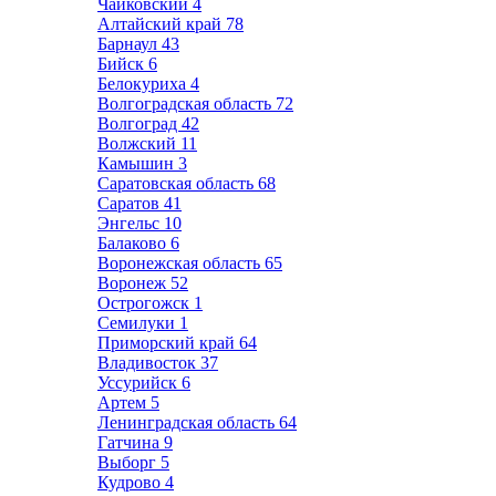
Чайковский
4
Алтайский край
78
Барнаул
43
Бийск
6
Белокуриха
4
Волгоградская область
72
Волгоград
42
Волжский
11
Камышин
3
Саратовская область
68
Саратов
41
Энгельс
10
Балаково
6
Воронежская область
65
Воронеж
52
Острогожск
1
Семилуки
1
Приморский край
64
Владивосток
37
Уссурийск
6
Артем
5
Ленинградская область
64
Гатчина
9
Выборг
5
Кудрово
4