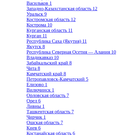
Васильков
1
Западно-Казахстанская область
12
Уральск
9
Костромская область
12
Кострома
10
Курганская область
11
Курган
11
Республика Саха (Якутия)
11
Якутск
8
Республика Северная Осетия — Алания
10
Владикавказ
10
Забайкальский край
8
Чита
8
Камчатский край
8
Петропавловск-Камчатский
5
Елизово
1
Вилючинск
1
Орловская область
7
Орел
6
Ливны
1
Ташкентская область
7
Чирчик
1
Ошская область
7
Киев
6
Костанайская область
6