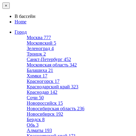
×
В бассейн
Home
Город
Москва
777
Московский
5
Зеленоград
4
Троицк
2
Санкт-Петербург
452
Московская область
342
Балашиха
21
Химки
17
Красногорск
17
Краснодарский край
323
Краснодар
142
Сочи
50
Новороссийск
15
Новосибирская область
236
Новосибирск
192
Бердск
8
Обь
3
Алматы
193
Красноярский край
171