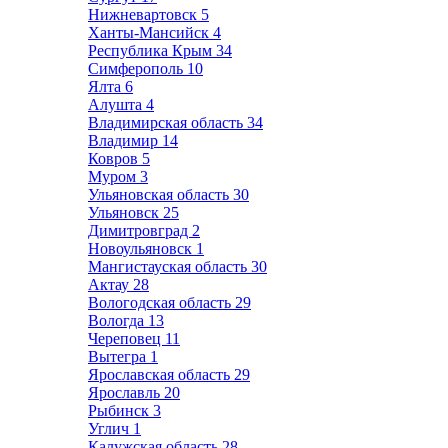
Нижневартовск
5
Ханты-Мансийск
4
Республика Крым
34
Симферополь
10
Ялта
6
Алушта
4
Владимирская область
34
Владимир
14
Ковров
5
Муром
3
Ульяновская область
30
Ульяновск
25
Димитровград
2
Новоульяновск
1
Мангистауская область
30
Актау
28
Вологодская область
29
Вологда
13
Череповец
11
Вытегра
1
Ярославская область
29
Ярославль
20
Рыбинск
3
Углич
1
Калужская область
28