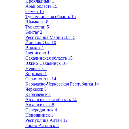
Прохладный
1
Абай область
15
Семей
15
Туркестанская область
15
Шымкент
8
Туркестан
5
Кентау
2
Республика Марий Эл
15
Йошкар-Ола
10
Волжск
1
Звенигово
1
Сахалинская область
15
Южно-Сахалинск
10
Невельск
1
Корсаков
1
Севастополь
14
Карачаево-Черкесская Республика
14
Черкесск
8
Карачаевск
1
Архангельская область
14
Архангельск
8
Северодвинск
4
Новодвинск
1
Республика Алтай
12
Горно-Алтайск
4