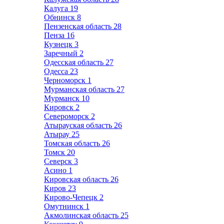
Калуга
19
Обнинск
8
Пензенская область
28
Пенза
16
Кузнецк
3
Заречный
2
Одесская область
27
Одесса
23
Черноморск
1
Мурманская область
27
Мурманск
10
Кировск
2
Североморск
2
Атырауская область
26
Атырау
25
Томская область
26
Томск
20
Северск
3
Асино
1
Кировская область
26
Киров
23
Кирово-Чепецк
2
Омутнинск
1
Акмолинская область
25