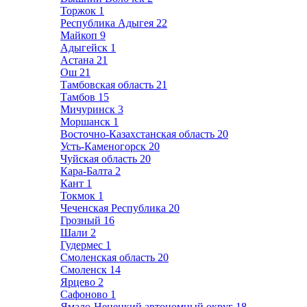
Торжок
1
Республика Адыгея
22
Майкоп
9
Адыгейск
1
Астана
21
Ош
21
Тамбовская область
21
Тамбов
15
Мичуринск
3
Моршанск
1
Восточно-Казахстанская область
20
Усть-Каменогорск
20
Чуйская область
20
Кара-Балта
2
Кант
1
Токмок
1
Чеченская Республика
20
Грозный
16
Шали
2
Гудермес
1
Смоленская область
20
Смоленск
14
Ярцево
2
Сафоново
1
Ямало-Ненецкий автономный округ
18