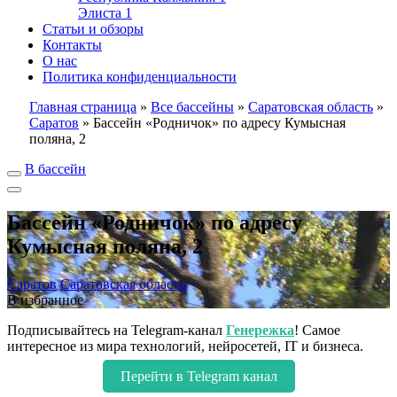
Элиста
1
Статьи и обзоры
Контакты
О нас
Политика конфиденциальности
Главная страница
»
Все бассейны
»
Саратовская область
»
Саратов
»
Бассейн «Родничок» по адресу Кумысная
поляна, 2
В бассейн
Бассейн «Родничок» по адресу
Кумысная поляна, 2
Саратов
Саратовская область
В избранное
Подписывайтесь на Telegram-канал
Генережка
! Самое
интересное из мира технологий, нейросетей, IT и бизнеса.
Перейти в Telegram канал