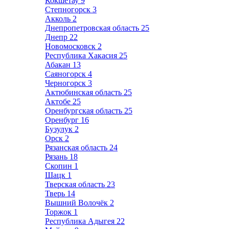
Кокшетау
9
Степногорск
3
Акколь
2
Днепропетровская область
25
Днепр
22
Новомосковск
2
Республика Хакасия
25
Абакан
13
Саяногорск
4
Черногорск
3
Актюбинская область
25
Актобе
25
Оренбургская область
25
Оренбург
16
Бузулук
2
Орск
2
Рязанская область
24
Рязань
18
Скопин
1
Шацк
1
Тверская область
23
Тверь
14
Вышний Волочёк
2
Торжок
1
Республика Адыгея
22