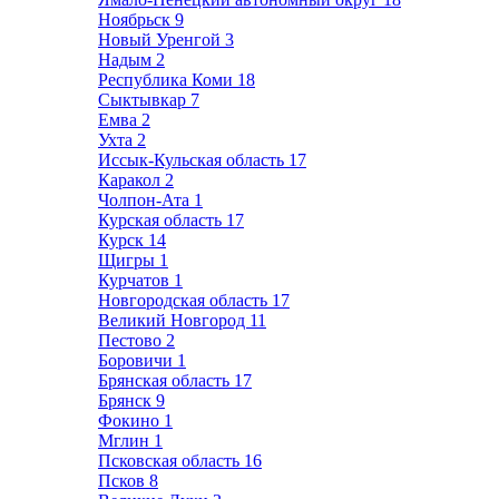
Ноябрьск
9
Новый Уренгой
3
Надым
2
Республика Коми
18
Сыктывкар
7
Емва
2
Ухта
2
Иссык-Кульская область
17
Каракол
2
Чолпон-Ата
1
Курская область
17
Курск
14
Щигры
1
Курчатов
1
Новгородская область
17
Великий Новгород
11
Пестово
2
Боровичи
1
Брянская область
17
Брянск
9
Фокино
1
Мглин
1
Псковская область
16
Псков
8