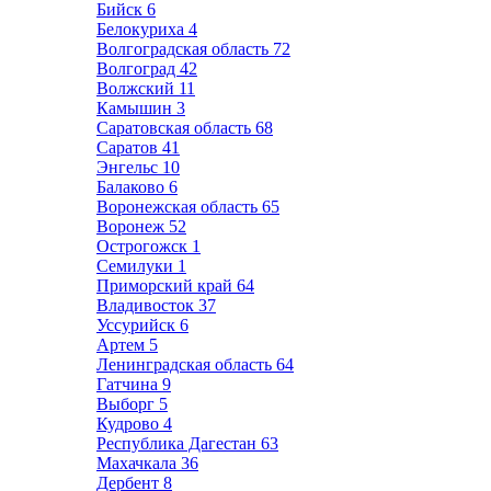
Бийск
6
Белокуриха
4
Волгоградская область
72
Волгоград
42
Волжский
11
Камышин
3
Саратовская область
68
Саратов
41
Энгельс
10
Балаково
6
Воронежская область
65
Воронеж
52
Острогожск
1
Семилуки
1
Приморский край
64
Владивосток
37
Уссурийск
6
Артем
5
Ленинградская область
64
Гатчина
9
Выборг
5
Кудрово
4
Республика Дагестан
63
Махачкала
36
Дербент
8