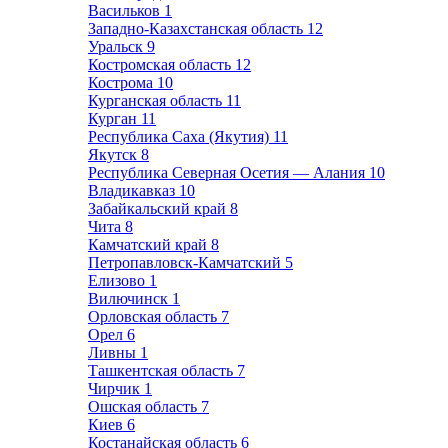
Васильков
1
Западно-Казахстанская область
12
Уральск
9
Костромская область
12
Кострома
10
Курганская область
11
Курган
11
Республика Саха (Якутия)
11
Якутск
8
Республика Северная Осетия — Алания
10
Владикавказ
10
Забайкальский край
8
Чита
8
Камчатский край
8
Петропавловск-Камчатский
5
Елизово
1
Вилючинск
1
Орловская область
7
Орел
6
Ливны
1
Ташкентская область
7
Чирчик
1
Ошская область
7
Киев
6
Костанайская область
6