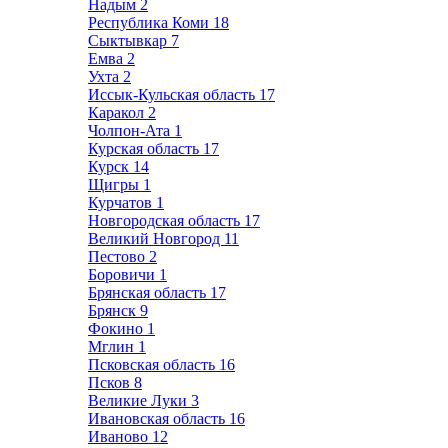
Надым
2
Республика Коми
18
Сыктывкар
7
Емва
2
Ухта
2
Иссык-Кульская область
17
Каракол
2
Чолпон-Ата
1
Курская область
17
Курск
14
Щигры
1
Курчатов
1
Новгородская область
17
Великий Новгород
11
Пестово
2
Боровичи
1
Брянская область
17
Брянск
9
Фокино
1
Мглин
1
Псковская область
16
Псков
8
Великие Луки
3
Ивановская область
16
Иваново
12