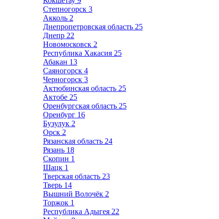
Кокшетау
9
Степногорск
3
Акколь
2
Днепропетровская область
25
Днепр
22
Новомосковск
2
Республика Хакасия
25
Абакан
13
Саяногорск
4
Черногорск
3
Актюбинская область
25
Актобе
25
Оренбургская область
25
Оренбург
16
Бузулук
2
Орск
2
Рязанская область
24
Рязань
18
Скопин
1
Шацк
1
Тверская область
23
Тверь
14
Вышний Волочёк
2
Торжок
1
Республика Адыгея
22