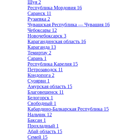
Шуя
2
Республика Мордовия
16
Саранск
11
Рузаевка
2
Чувашская Республика — Чувашия
16
Чебоксары
12
Новочебоксарск
3
Карагандинская область
16
Караганда
13
Темиртау
2
Сарань
1
Республика Карелия
15
Петрозаводск
11
Кондопога
2
Суоярви
1
Амурская область
15
Благовещенск
11
Белогорск
1
Свободный
1
Кабардино-Балкарская Республика
15
Нальчик
12
Баксан
1
Прохладный
1
Абай область
15
Семей
15