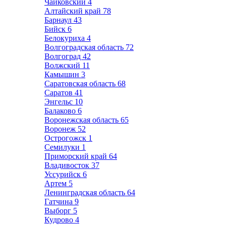
Чайковский
4
Алтайский край
78
Барнаул
43
Бийск
6
Белокуриха
4
Волгоградская область
72
Волгоград
42
Волжский
11
Камышин
3
Саратовская область
68
Саратов
41
Энгельс
10
Балаково
6
Воронежская область
65
Воронеж
52
Острогожск
1
Семилуки
1
Приморский край
64
Владивосток
37
Уссурийск
6
Артем
5
Ленинградская область
64
Гатчина
9
Выборг
5
Кудрово
4