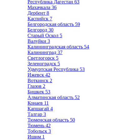
Республика Дагестан
63
Махачкала
36
Дербент
8
Каспийск
7
Белгородская область
59
Белгород
30
Старый Оскол
5
Валуйки
3
Калининградская область
54
Калининград
37
Светлогорск
5
Зеленоградск
5
Удмуртская Республика
53
Ижевск
42
Воткинск
2
Глазов
2
Бишкек
53
Алматинская область
52
Конаев
11
Капшагай
4
Талгар
3
Тюменская область
50
Тюмень
42
Тобольск
3
Ишим
1