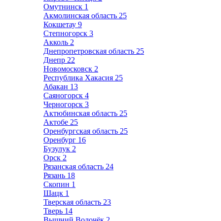
Омутнинск
1
Акмолинская область
25
Кокшетау
9
Степногорск
3
Акколь
2
Днепропетровская область
25
Днепр
22
Новомосковск
2
Республика Хакасия
25
Абакан
13
Саяногорск
4
Черногорск
3
Актюбинская область
25
Актобе
25
Оренбургская область
25
Оренбург
16
Бузулук
2
Орск
2
Рязанская область
24
Рязань
18
Скопин
1
Шацк
1
Тверская область
23
Тверь
14
Вышний Волочёк
2