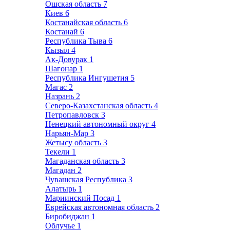
Ошская область
7
Киев
6
Костанайская область
6
Костанай
6
Республика Тыва
6
Кызыл
4
Ак-Довурак
1
Шагонар
1
Республика Ингушетия
5
Магас
2
Назрань
2
Северо-Казахстанская область
4
Петропавловск
3
Ненецкий автономный округ
4
Нарьян-Мар
3
Жетысу область
3
Текели
1
Магаданская область
3
Магадан
2
Чувашская Республика
3
Алатырь
1
Мариинский Посад
1
Еврейская автономная область
2
Биробиджан
1
Облучье
1