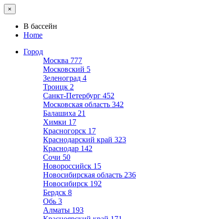
×
В бассейн
Home
Город
Москва
777
Московский
5
Зеленоград
4
Троицк
2
Санкт-Петербург
452
Московская область
342
Балашиха
21
Химки
17
Красногорск
17
Краснодарский край
323
Краснодар
142
Сочи
50
Новороссийск
15
Новосибирская область
236
Новосибирск
192
Бердск
8
Обь
3
Алматы
193
Красноярский край
171