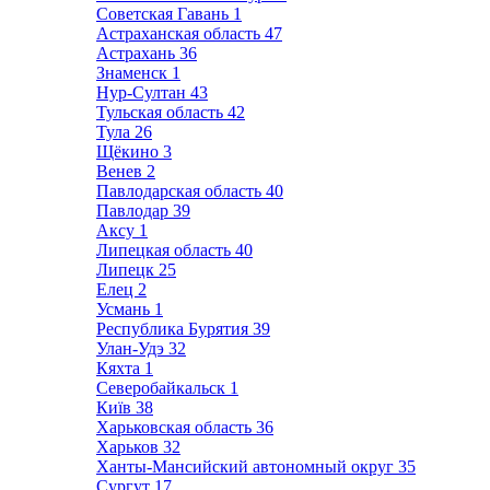
Советская Гавань
1
Астраханская область
47
Астрахань
36
Знаменск
1
Нур-Султан
43
Тульская область
42
Тула
26
Щёкино
3
Венев
2
Павлодарская область
40
Павлодар
39
Аксу
1
Липецкая область
40
Липецк
25
Елец
2
Усмань
1
Республика Бурятия
39
Улан-Удэ
32
Кяхта
1
Северобайкальск
1
Київ
38
Харьковская область
36
Харьков
32
Ханты-Мансийский автономный округ
35
Сургут
17