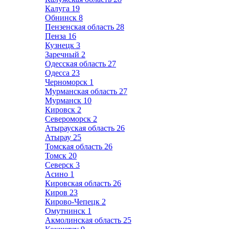
Калуга
19
Обнинск
8
Пензенская область
28
Пенза
16
Кузнецк
3
Заречный
2
Одесская область
27
Одесса
23
Черноморск
1
Мурманская область
27
Мурманск
10
Кировск
2
Североморск
2
Атырауская область
26
Атырау
25
Томская область
26
Томск
20
Северск
3
Асино
1
Кировская область
26
Киров
23
Кирово-Чепецк
2
Омутнинск
1
Акмолинская область
25