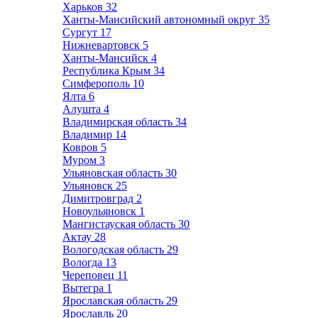
Харьков
32
Ханты-Мансийский автономный округ
35
Сургут
17
Нижневартовск
5
Ханты-Мансийск
4
Республика Крым
34
Симферополь
10
Ялта
6
Алушта
4
Владимирская область
34
Владимир
14
Ковров
5
Муром
3
Ульяновская область
30
Ульяновск
25
Димитровград
2
Новоульяновск
1
Мангистауская область
30
Актау
28
Вологодская область
29
Вологда
13
Череповец
11
Вытегра
1
Ярославская область
29
Ярославль
20