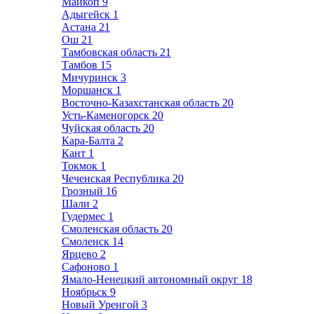
Майкоп
9
Адыгейск
1
Астана
21
Ош
21
Тамбовская область
21
Тамбов
15
Мичуринск
3
Моршанск
1
Восточно-Казахстанская область
20
Усть-Каменогорск
20
Чуйская область
20
Кара-Балта
2
Кант
1
Токмок
1
Чеченская Республика
20
Грозный
16
Шали
2
Гудермес
1
Смоленская область
20
Смоленск
14
Ярцево
2
Сафоново
1
Ямало-Ненецкий автономный округ
18
Ноябрьск
9
Новый Уренгой
3