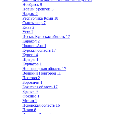
Ноябрьск
9
Новый Уренгой
3
Надым
2
Республика Коми
18
Сыктывкар
7
Емва
2
Ухта
2
Иссык-Кульская область
17
Каракол
2
Чолпон-Ата
1
Курская область
17
Курск
14
Щигры
1
Курчатов
1
Новгородская область
17
Великий Новгород
11
Пестово
2
Боровичи
1
Брянская область
17
Брянск
9
Фокино
1
Мглин
1
Псковская область
16
Псков
8