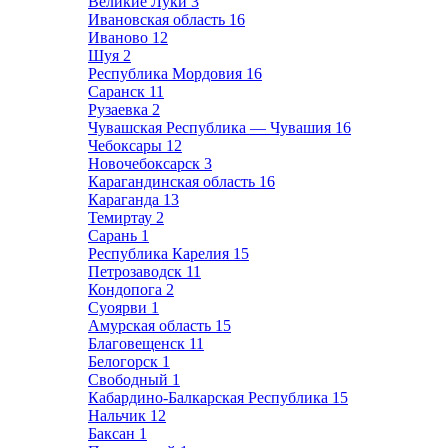
Великие Луки
3
Ивановская область
16
Иваново
12
Шуя
2
Республика Мордовия
16
Саранск
11
Рузаевка
2
Чувашская Республика — Чувашия
16
Чебоксары
12
Новочебоксарск
3
Карагандинская область
16
Караганда
13
Темиртау
2
Сарань
1
Республика Карелия
15
Петрозаводск
11
Кондопога
2
Суоярви
1
Амурская область
15
Благовещенск
11
Белогорск
1
Свободный
1
Кабардино-Балкарская Республика
15
Нальчик
12
Баксан
1