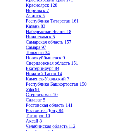
Красноярск
128
Норильск
7
Ачинск
5
Республика Татарстан
161
Казань
83
Набережные Челны
18
Нижнекамск
5
Самарская область
157
Самара
97
Тольятти
34
Новокуйбышевск
9
Свердловская область
151
Екатеринбург
84
Нижний Тагил
14
Каменск-Уральский
7
Республика Башкортостан
150
Уфа
91
Стерлитамак
10
Салават
5
Ростовская область
141
Ростов-на-Дону
84
Таганрог
10
Аксай
8
Челябинская область
112