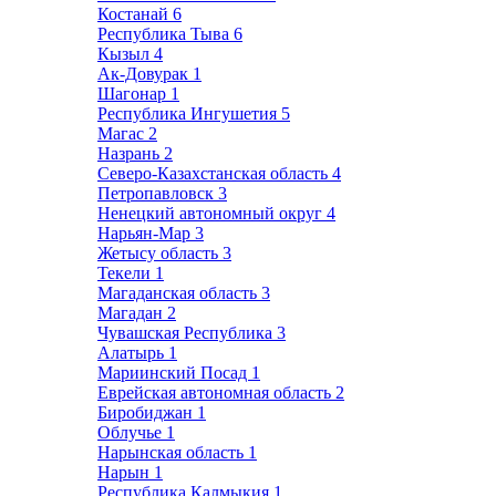
Костанай
6
Республика Тыва
6
Кызыл
4
Ак-Довурак
1
Шагонар
1
Республика Ингушетия
5
Магас
2
Назрань
2
Северо-Казахстанская область
4
Петропавловск
3
Ненецкий автономный округ
4
Нарьян-Мар
3
Жетысу область
3
Текели
1
Магаданская область
3
Магадан
2
Чувашская Республика
3
Алатырь
1
Мариинский Посад
1
Еврейская автономная область
2
Биробиджан
1
Облучье
1
Нарынская область
1
Нарын
1
Республика Калмыкия
1