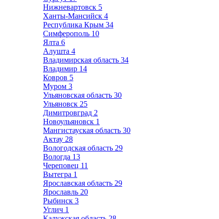
Нижневартовск
5
Ханты-Мансийск
4
Республика Крым
34
Симферополь
10
Ялта
6
Алушта
4
Владимирская область
34
Владимир
14
Ковров
5
Муром
3
Ульяновская область
30
Ульяновск
25
Димитровград
2
Новоульяновск
1
Мангистауская область
30
Актау
28
Вологодская область
29
Вологда
13
Череповец
11
Вытегра
1
Ярославская область
29
Ярославль
20
Рыбинск
3
Углич
1
Калужская область
28