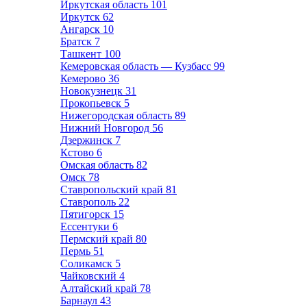
Иркутская область
101
Иркутск
62
Ангарск
10
Братск
7
Ташкент
100
Кемеровская область — Кузбасс
99
Кемерово
36
Новокузнецк
31
Прокопьевск
5
Нижегородская область
89
Нижний Новгород
56
Дзержинск
7
Кстово
6
Омская область
82
Омск
78
Ставропольский край
81
Ставрополь
22
Пятигорск
15
Ессентуки
6
Пермский край
80
Пермь
51
Соликамск
5
Чайковский
4
Алтайский край
78
Барнаул
43