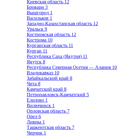
Киевская область
12
Бровари
3
Вышгород
1
Васильков
1
Западно-Казахстанская область
12
Уральск
9
Костромская область
12
Кострома
10
Курганская область
11
Курган
11
Республика Саха (Якутия)
11
Якутск
8
Республика Северная Осетия — Алания
10
Владикавказ
10
Забайкальский край
8
Чита
8
Камчатский край
8
Петропавловск-Камчатский
5
Елизово
1
Вилючинск
1
Орловская область
7
Орел
6
Ливны
1
Ташкентская область
7
Чирчик
1