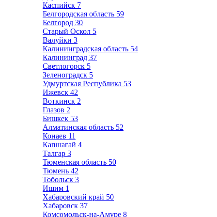
Каспийск
7
Белгородская область
59
Белгород
30
Старый Оскол
5
Валуйки
3
Калининградская область
54
Калининград
37
Светлогорск
5
Зеленоградск
5
Удмуртская Республика
53
Ижевск
42
Воткинск
2
Глазов
2
Бишкек
53
Алматинская область
52
Конаев
11
Капшагай
4
Талгар
3
Тюменская область
50
Тюмень
42
Тобольск
3
Ишим
1
Хабаровский край
50
Хабаровск
37
Комсомольск-на-Амуре
8