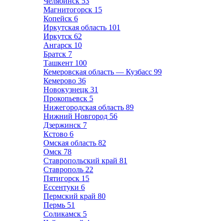
Челябинск
53
Магнитогорск
15
Копейск
6
Иркутская область
101
Иркутск
62
Ангарск
10
Братск
7
Ташкент
100
Кемеровская область — Кузбасс
99
Кемерово
36
Новокузнецк
31
Прокопьевск
5
Нижегородская область
89
Нижний Новгород
56
Дзержинск
7
Кстово
6
Омская область
82
Омск
78
Ставропольский край
81
Ставрополь
22
Пятигорск
15
Ессентуки
6
Пермский край
80
Пермь
51
Соликамск
5