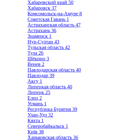
Хабаровский край
50
Хабаровск
37
Комсомольск-на-Амуре
8
Советская Гавань
1
Астраханская область
47
Астрахань
36
Знаменск
1
Нур-Султан
43
Тульская область
42
Тула
26
Щёкино
3
Венев
2
Павлодарская область
40
Павлодар
39
Аксу
1
Липецкая область
40
Липецк
25
Елец
2
Усмань
1
Республика Бурятия
39
Улан-Удэ
32
Кяхта
1
Северобайкальск
1
Київ
38
Харьковская область
36