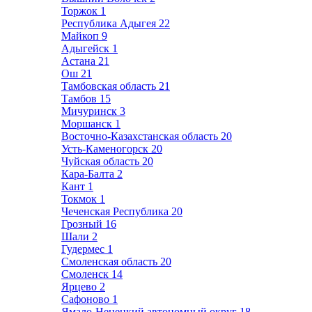
Торжок
1
Республика Адыгея
22
Майкоп
9
Адыгейск
1
Астана
21
Ош
21
Тамбовская область
21
Тамбов
15
Мичуринск
3
Моршанск
1
Восточно-Казахстанская область
20
Усть-Каменогорск
20
Чуйская область
20
Кара-Балта
2
Кант
1
Токмок
1
Чеченская Республика
20
Грозный
16
Шали
2
Гудермес
1
Смоленская область
20
Смоленск
14
Ярцево
2
Сафоново
1
Ямало-Ненецкий автономный округ
18