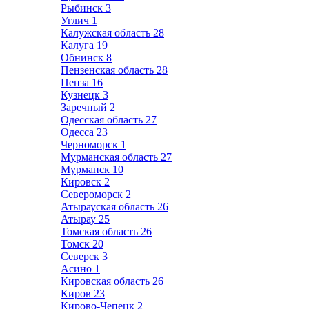
Рыбинск
3
Углич
1
Калужская область
28
Калуга
19
Обнинск
8
Пензенская область
28
Пенза
16
Кузнецк
3
Заречный
2
Одесская область
27
Одесса
23
Черноморск
1
Мурманская область
27
Мурманск
10
Кировск
2
Североморск
2
Атырауская область
26
Атырау
25
Томская область
26
Томск
20
Северск
3
Асино
1
Кировская область
26
Киров
23
Кирово-Чепецк
2