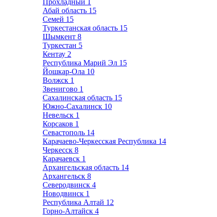
Прохладный
1
Абай область
15
Семей
15
Туркестанская область
15
Шымкент
8
Туркестан
5
Кентау
2
Республика Марий Эл
15
Йошкар-Ола
10
Волжск
1
Звенигово
1
Сахалинская область
15
Южно-Сахалинск
10
Невельск
1
Корсаков
1
Севастополь
14
Карачаево-Черкесская Республика
14
Черкесск
8
Карачаевск
1
Архангельская область
14
Архангельск
8
Северодвинск
4
Новодвинск
1
Республика Алтай
12
Горно-Алтайск
4