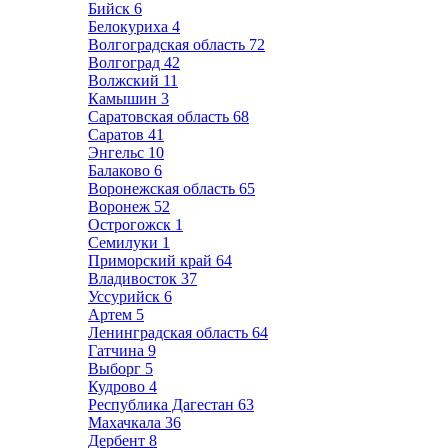
Бийск
6
Белокуриха
4
Волгоградская область
72
Волгоград
42
Волжский
11
Камышин
3
Саратовская область
68
Саратов
41
Энгельс
10
Балаково
6
Воронежская область
65
Воронеж
52
Острогожск
1
Семилуки
1
Приморский край
64
Владивосток
37
Уссурийск
6
Артем
5
Ленинградская область
64
Гатчина
9
Выборг
5
Кудрово
4
Республика Дагестан
63
Махачкала
36
Дербент
8