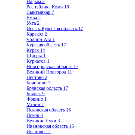
Надым
2
Республика Коми
18
Сыктывкар
7
Емва
2
Ухта
2
Иссык-Кульская область
17
Каракол
2
Чолпон-Ата
1
Курская область
17
Курск
14
Щигры
1
Курчатов
1
Новгородская область
17
Великий Новгород
11
Пестово
2
Боровичи
1
Брянская область
17
Брянск
9
Фокино
1
Мглин
1
Псковская область
16
Псков
8
Великие Луки
3
Ивановская область
16
Иваново
12