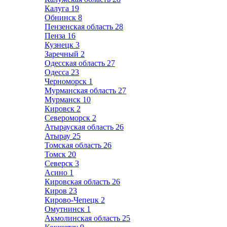
Калуга
19
Обнинск
8
Пензенская область
28
Пенза
16
Кузнецк
3
Заречный
2
Одесская область
27
Одесса
23
Черноморск
1
Мурманская область
27
Мурманск
10
Кировск
2
Североморск
2
Атырауская область
26
Атырау
25
Томская область
26
Томск
20
Северск
3
Асино
1
Кировская область
26
Киров
23
Кирово-Чепецк
2
Омутнинск
1
Акмолинская область
25