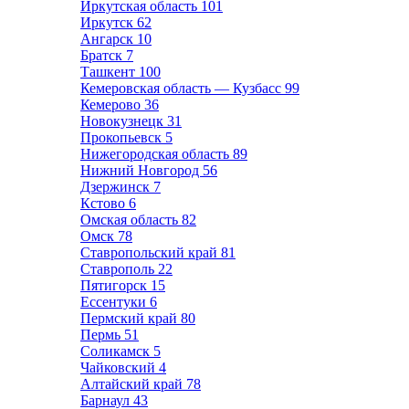
Иркутская область
101
Иркутск
62
Ангарск
10
Братск
7
Ташкент
100
Кемеровская область — Кузбасс
99
Кемерово
36
Новокузнецк
31
Прокопьевск
5
Нижегородская область
89
Нижний Новгород
56
Дзержинск
7
Кстово
6
Омская область
82
Омск
78
Ставропольский край
81
Ставрополь
22
Пятигорск
15
Ессентуки
6
Пермский край
80
Пермь
51
Соликамск
5
Чайковский
4
Алтайский край
78
Барнаул
43