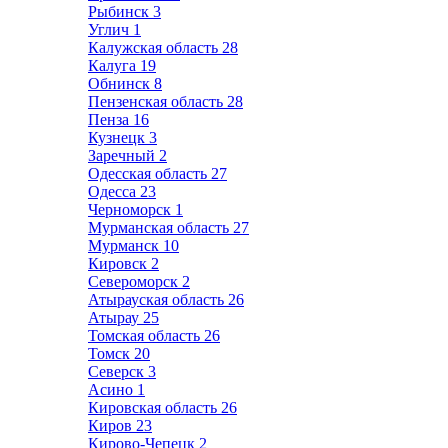
Рыбинск
3
Углич
1
Калужская область
28
Калуга
19
Обнинск
8
Пензенская область
28
Пенза
16
Кузнецк
3
Заречный
2
Одесская область
27
Одесса
23
Черноморск
1
Мурманская область
27
Мурманск
10
Кировск
2
Североморск
2
Атырауская область
26
Атырау
25
Томская область
26
Томск
20
Северск
3
Асино
1
Кировская область
26
Киров
23
Кирово-Чепецк
2