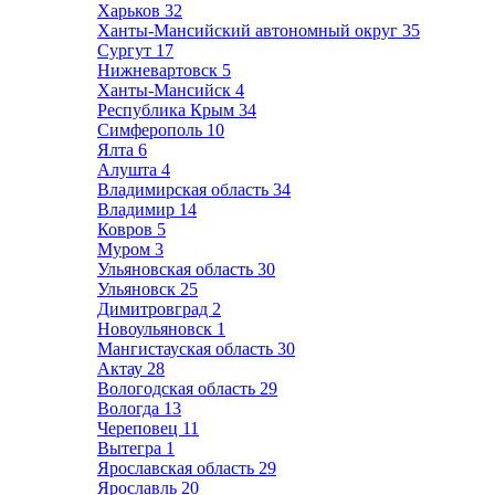
Харьков
32
Ханты-Мансийский автономный округ
35
Сургут
17
Нижневартовск
5
Ханты-Мансийск
4
Республика Крым
34
Симферополь
10
Ялта
6
Алушта
4
Владимирская область
34
Владимир
14
Ковров
5
Муром
3
Ульяновская область
30
Ульяновск
25
Димитровград
2
Новоульяновск
1
Мангистауская область
30
Актау
28
Вологодская область
29
Вологда
13
Череповец
11
Вытегра
1
Ярославская область
29
Ярославль
20