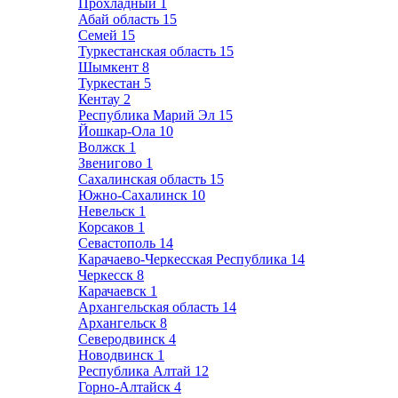
Прохладный
1
Абай область
15
Семей
15
Туркестанская область
15
Шымкент
8
Туркестан
5
Кентау
2
Республика Марий Эл
15
Йошкар-Ола
10
Волжск
1
Звенигово
1
Сахалинская область
15
Южно-Сахалинск
10
Невельск
1
Корсаков
1
Севастополь
14
Карачаево-Черкесская Республика
14
Черкесск
8
Карачаевск
1
Архангельская область
14
Архангельск
8
Северодвинск
4
Новодвинск
1
Республика Алтай
12
Горно-Алтайск
4