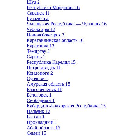
Шуя
2
Республика Мордовия
16
Саранск
11
Рузаевка
2
Чувашская Республика — Чувашия
16
Чебоксары
12
Новочебоксарск
3
Карагандинская область
16
Караганда
13
Темиртау
2
Сарань
1
Республика Карелия
15
Петрозаводск
11
Кондопога
2
Суоярви
1
Амурская область
15
Благовещенск
11
Белогорск
1
Свободный
1
Кабардино-Балкарская Республика
15
Нальчик
12
Баксан
1
Прохладный
1
Абай область
15
Семей
15