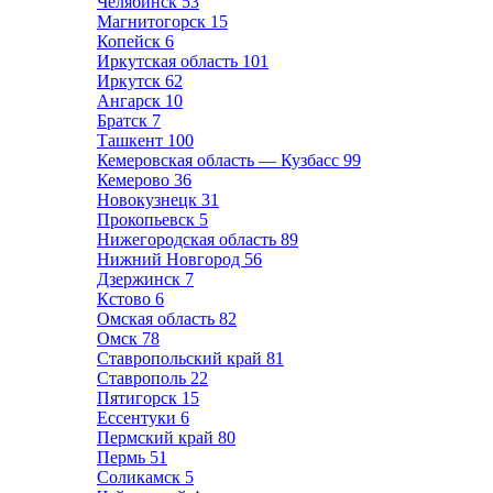
Челябинск
53
Магнитогорск
15
Копейск
6
Иркутская область
101
Иркутск
62
Ангарск
10
Братск
7
Ташкент
100
Кемеровская область — Кузбасс
99
Кемерово
36
Новокузнецк
31
Прокопьевск
5
Нижегородская область
89
Нижний Новгород
56
Дзержинск
7
Кстово
6
Омская область
82
Омск
78
Ставропольский край
81
Ставрополь
22
Пятигорск
15
Ессентуки
6
Пермский край
80
Пермь
51
Соликамск
5