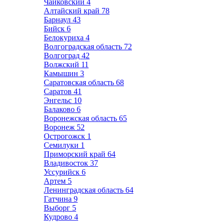
Чайковский
4
Алтайский край
78
Барнаул
43
Бийск
6
Белокуриха
4
Волгоградская область
72
Волгоград
42
Волжский
11
Камышин
3
Саратовская область
68
Саратов
41
Энгельс
10
Балаково
6
Воронежская область
65
Воронеж
52
Острогожск
1
Семилуки
1
Приморский край
64
Владивосток
37
Уссурийск
6
Артем
5
Ленинградская область
64
Гатчина
9
Выборг
5
Кудрово
4