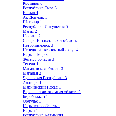
Костанай
6
Республика Тыва
6
Кызыл
4
Ак-Довурак
1
Шагонар
1
Республика Ингушетия
5
Магас
2
Назрань
2
Северо-Казахстанская область
4
Петропавловск
3
Ненецкий автономный округ
4
Нарьян-Мар
3
Жетысу область
3
Текели
1
Магаданская область
3
Магадан
2
Чувашская Республика
3
Алатырь
1
Мариинский Посад
1
Еврейская автономная область
2
Биробиджан
1
Облучье
1
Нарынская область
1
Нарын
1
Республика Калмыкия
1