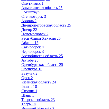
Омутнинск
1
Акмолинская область
25
Кокшетау
9
Степногорск
3
Акколь
2
Днепропетровская область
25
Днепр
22
Новомосковск
2
Республика Хакасия
25
Абакан
13
Саяногорск
4
Черногорск
3
Актюбинская область
25
Актобе
25
Оренбургская область
25
Оренбург
16
Бузулук
2
Орск
2
Рязанская область
24
Рязань
18
Скопин
1
Шацк
1
Тверская область
23
Тверь
14
Вышний Волочёк
2