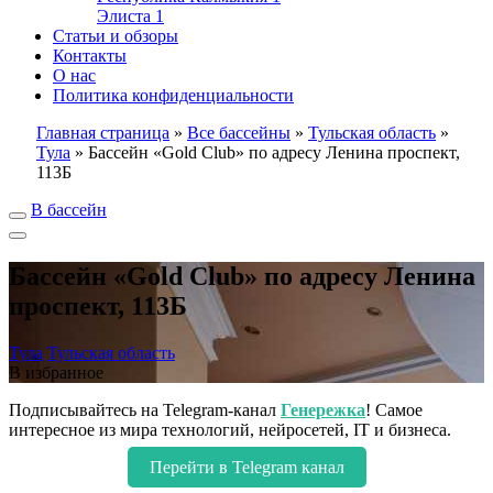
Элиста
1
Статьи и обзоры
Контакты
О нас
Политика конфиденциальности
Главная страница
»
Все бассейны
»
Тульская область
»
Тула
»
Бассейн «Gold Club» по адресу Ленина проспект,
113Б
В бассейн
Бассейн «Gold Club» по адресу Ленина
проспект, 113Б
Тула
Тульская область
В избранное
Подписывайтесь на Telegram-канал
Генережка
! Самое
интересное из мира технологий, нейросетей, IT и бизнеса.
Перейти в Telegram канал