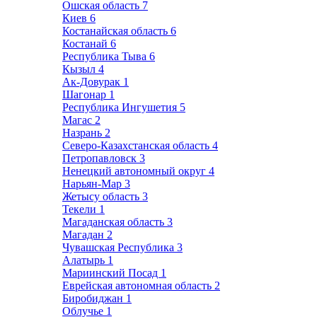
Ошская область
7
Киев
6
Костанайская область
6
Костанай
6
Республика Тыва
6
Кызыл
4
Ак-Довурак
1
Шагонар
1
Республика Ингушетия
5
Магас
2
Назрань
2
Северо-Казахстанская область
4
Петропавловск
3
Ненецкий автономный округ
4
Нарьян-Мар
3
Жетысу область
3
Текели
1
Магаданская область
3
Магадан
2
Чувашская Республика
3
Алатырь
1
Мариинский Посад
1
Еврейская автономная область
2
Биробиджан
1
Облучье
1