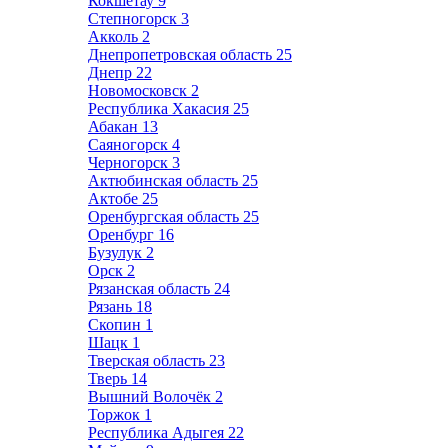
Кокшетау
9
Степногорск
3
Акколь
2
Днепропетровская область
25
Днепр
22
Новомосковск
2
Республика Хакасия
25
Абакан
13
Саяногорск
4
Черногорск
3
Актюбинская область
25
Актобе
25
Оренбургская область
25
Оренбург
16
Бузулук
2
Орск
2
Рязанская область
24
Рязань
18
Скопин
1
Шацк
1
Тверская область
23
Тверь
14
Вышний Волочёк
2
Торжок
1
Республика Адыгея
22