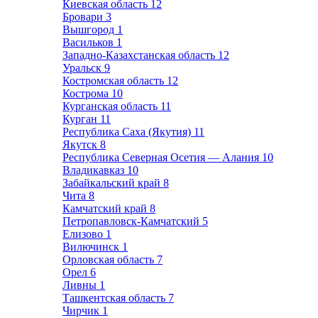
Киевская область
12
Бровари
3
Вышгород
1
Васильков
1
Западно-Казахстанская область
12
Уральск
9
Костромская область
12
Кострома
10
Курганская область
11
Курган
11
Республика Саха (Якутия)
11
Якутск
8
Республика Северная Осетия — Алания
10
Владикавказ
10
Забайкальский край
8
Чита
8
Камчатский край
8
Петропавловск-Камчатский
5
Елизово
1
Вилючинск
1
Орловская область
7
Орел
6
Ливны
1
Ташкентская область
7
Чирчик
1