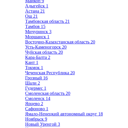
Майкоп
9
Адыгейск
1
Астана
21
Ош
21
Тамбовская область
21
Тамбов
15
Мичуринск
3
Моршанск
1
Восточно-Казахстанская область
20
Усть-Каменогорск
20
Чуйская область
20
Кара-Балта
2
Кант
1
Токмок
1
Чеченская Республика
20
Грозный
16
Шали
2
Гудермес
1
Смоленская область
20
Смоленск
14
Ярцево
2
Сафоново
1
Ямало-Ненецкий автономный округ
18
Ноябрьск
9
Новый Уренгой
3