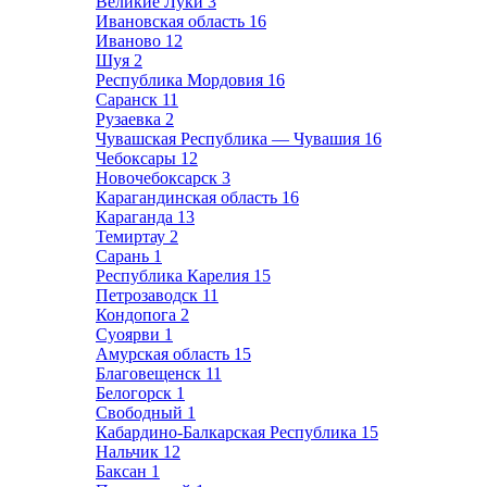
Великие Луки
3
Ивановская область
16
Иваново
12
Шуя
2
Республика Мордовия
16
Саранск
11
Рузаевка
2
Чувашская Республика — Чувашия
16
Чебоксары
12
Новочебоксарск
3
Карагандинская область
16
Караганда
13
Темиртау
2
Сарань
1
Республика Карелия
15
Петрозаводск
11
Кондопога
2
Суоярви
1
Амурская область
15
Благовещенск
11
Белогорск
1
Свободный
1
Кабардино-Балкарская Республика
15
Нальчик
12
Баксан
1