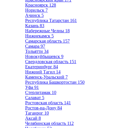
Красноярск
128
Норильск
7
Ачинск
5
Республика Татарстан
161
Казань
83
Набережные Челны
18
Нижнекамск
5
Самарская область
157
Самара
97
Тольятти
34
Новокуйбышевск
9
Свердловская область
151
Екатеринбург
84
Нижний Тагил
14
Каменск-Уральский
7
Республика Башкортостан
150
Уфа
91
Стерлитамак
10
Салават
5
Ростовская область
141
Ростов-на-Дону
84
Таганрог
10
Аксай
8
Челябинская область
112