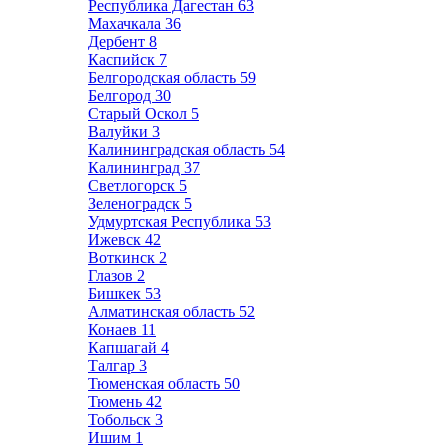
Республика Дагестан
63
Махачкала
36
Дербент
8
Каспийск
7
Белгородская область
59
Белгород
30
Старый Оскол
5
Валуйки
3
Калининградская область
54
Калининград
37
Светлогорск
5
Зеленоградск
5
Удмуртская Республика
53
Ижевск
42
Воткинск
2
Глазов
2
Бишкек
53
Алматинская область
52
Конаев
11
Капшагай
4
Талгар
3
Тюменская область
50
Тюмень
42
Тобольск
3
Ишим
1