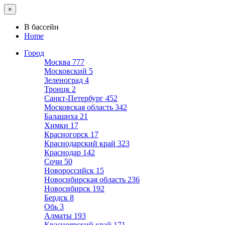
×
В бассейн
Home
Город
Москва
777
Московский
5
Зеленоград
4
Троицк
2
Санкт-Петербург
452
Московская область
342
Балашиха
21
Химки
17
Красногорск
17
Краснодарский край
323
Краснодар
142
Сочи
50
Новороссийск
15
Новосибирская область
236
Новосибирск
192
Бердск
8
Обь
3
Алматы
193
Красноярский край
171