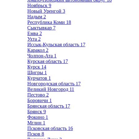
Ноябрьск
9
Новый Уренгой
3
Надым
2
Республика Коми
18
Сыктывкар
7
Емва
2
Ухта
2
Иссык-Кульская область
17
Каракол
2
Чолпон-Ата
1
Курская область
17
Курск
14
Щигры
1
Курчатов
1
Новгородская область
17
Великий Новгород
11
Пестово
2
Боровичи
1
Брянская область
17
Брянск
9
Фокино
1
Мглин
1
Псковская область
16
Псков
8