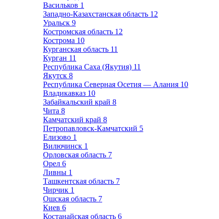
Васильков
1
Западно-Казахстанская область
12
Уральск
9
Костромская область
12
Кострома
10
Курганская область
11
Курган
11
Республика Саха (Якутия)
11
Якутск
8
Республика Северная Осетия — Алания
10
Владикавказ
10
Забайкальский край
8
Чита
8
Камчатский край
8
Петропавловск-Камчатский
5
Елизово
1
Вилючинск
1
Орловская область
7
Орел
6
Ливны
1
Ташкентская область
7
Чирчик
1
Ошская область
7
Киев
6
Костанайская область
6