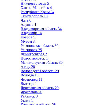
Нижневартовск
5
Ханты-Мансийск
4
Республика Крым
34
Симферополь
10
Ялта
6
Алушта
4
Владимирская область
34
Владимир
14
Ковров
5
Муром
3
Ульяновская область
30
Ульяновск
25
Димитровград
2
Новоульяновск
1
Мангистауская область
30
Актау
28
Вологодская область
29
Вологда
13
Череповец
11
Вытегра
1
Ярославская область
29
Ярославль
20
Рыбинск
3
Углич
1
Калужская область
28