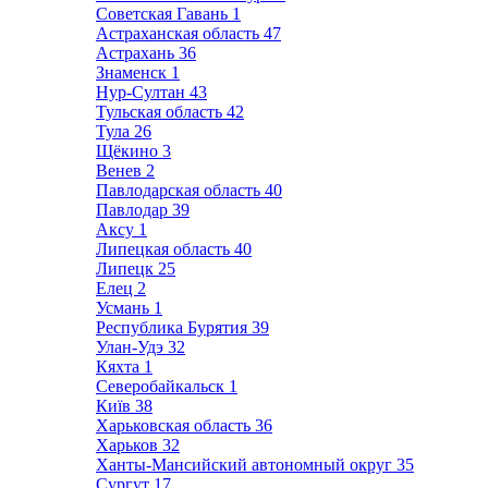
Советская Гавань
1
Астраханская область
47
Астрахань
36
Знаменск
1
Нур-Султан
43
Тульская область
42
Тула
26
Щёкино
3
Венев
2
Павлодарская область
40
Павлодар
39
Аксу
1
Липецкая область
40
Липецк
25
Елец
2
Усмань
1
Республика Бурятия
39
Улан-Удэ
32
Кяхта
1
Северобайкальск
1
Київ
38
Харьковская область
36
Харьков
32
Ханты-Мансийский автономный округ
35
Сургут
17