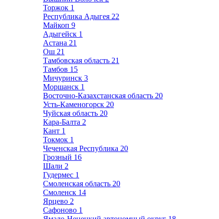
Торжок
1
Республика Адыгея
22
Майкоп
9
Адыгейск
1
Астана
21
Ош
21
Тамбовская область
21
Тамбов
15
Мичуринск
3
Моршанск
1
Восточно-Казахстанская область
20
Усть-Каменогорск
20
Чуйская область
20
Кара-Балта
2
Кант
1
Токмок
1
Чеченская Республика
20
Грозный
16
Шали
2
Гудермес
1
Смоленская область
20
Смоленск
14
Ярцево
2
Сафоново
1
Ямало-Ненецкий автономный округ
18