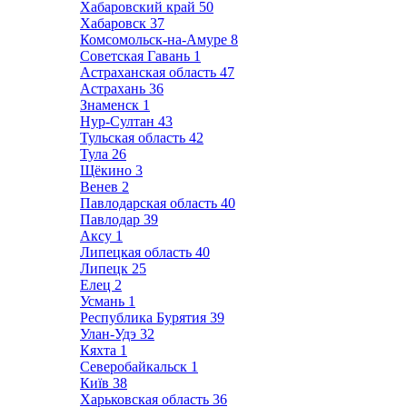
Хабаровский край
50
Хабаровск
37
Комсомольск-на-Амуре
8
Советская Гавань
1
Астраханская область
47
Астрахань
36
Знаменск
1
Нур-Султан
43
Тульская область
42
Тула
26
Щёкино
3
Венев
2
Павлодарская область
40
Павлодар
39
Аксу
1
Липецкая область
40
Липецк
25
Елец
2
Усмань
1
Республика Бурятия
39
Улан-Удэ
32
Кяхта
1
Северобайкальск
1
Київ
38
Харьковская область
36