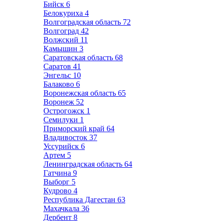
Бийск
6
Белокуриха
4
Волгоградская область
72
Волгоград
42
Волжский
11
Камышин
3
Саратовская область
68
Саратов
41
Энгельс
10
Балаково
6
Воронежская область
65
Воронеж
52
Острогожск
1
Семилуки
1
Приморский край
64
Владивосток
37
Уссурийск
6
Артем
5
Ленинградская область
64
Гатчина
9
Выборг
5
Кудрово
4
Республика Дагестан
63
Махачкала
36
Дербент
8