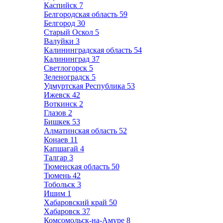
Каспийск
7
Белгородская область
59
Белгород
30
Старый Оскол
5
Валуйки
3
Калининградская область
54
Калининград
37
Светлогорск
5
Зеленоградск
5
Удмуртская Республика
53
Ижевск
42
Воткинск
2
Глазов
2
Бишкек
53
Алматинская область
52
Конаев
11
Капшагай
4
Талгар
3
Тюменская область
50
Тюмень
42
Тобольск
3
Ишим
1
Хабаровский край
50
Хабаровск
37
Комсомольск-на-Амуре
8