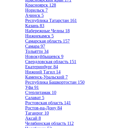
Красноярск
128
Норильск
7
Ачинск
5
Республика Татарстан
161
Казань
83
Набережные Челны
18
Нижнекамск
5
Самарская область
157
Самара
97
Тольятти
34
Новокуйбышевск
9
Свердловская область
151
Екатеринбург
84
Нижний Тагил
14
Каменск-Уральский
7
Республика Башкортостан
150
Уфа
91
Стерлитамак
10
Салават
5
Ростовская область
141
Ростов-на-Дону
84
Таганрог
10
Аксай
8
Челябинская область
112