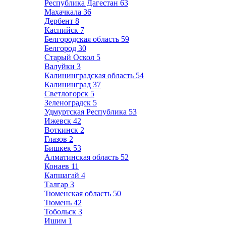
Республика Дагестан
63
Махачкала
36
Дербент
8
Каспийск
7
Белгородская область
59
Белгород
30
Старый Оскол
5
Валуйки
3
Калининградская область
54
Калининград
37
Светлогорск
5
Зеленоградск
5
Удмуртская Республика
53
Ижевск
42
Воткинск
2
Глазов
2
Бишкек
53
Алматинская область
52
Конаев
11
Капшагай
4
Талгар
3
Тюменская область
50
Тюмень
42
Тобольск
3
Ишим
1