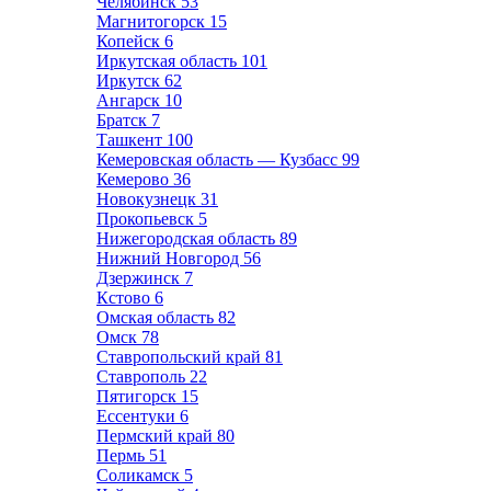
Челябинск
53
Магнитогорск
15
Копейск
6
Иркутская область
101
Иркутск
62
Ангарск
10
Братск
7
Ташкент
100
Кемеровская область — Кузбасс
99
Кемерово
36
Новокузнецк
31
Прокопьевск
5
Нижегородская область
89
Нижний Новгород
56
Дзержинск
7
Кстово
6
Омская область
82
Омск
78
Ставропольский край
81
Ставрополь
22
Пятигорск
15
Ессентуки
6
Пермский край
80
Пермь
51
Соликамск
5