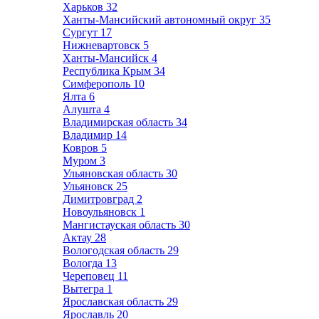
Харьков
32
Ханты-Мансийский автономный округ
35
Сургут
17
Нижневартовск
5
Ханты-Мансийск
4
Республика Крым
34
Симферополь
10
Ялта
6
Алушта
4
Владимирская область
34
Владимир
14
Ковров
5
Муром
3
Ульяновская область
30
Ульяновск
25
Димитровград
2
Новоульяновск
1
Мангистауская область
30
Актау
28
Вологодская область
29
Вологда
13
Череповец
11
Вытегра
1
Ярославская область
29
Ярославль
20