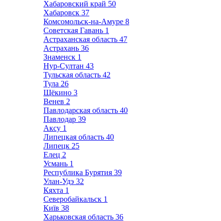
Хабаровский край
50
Хабаровск
37
Комсомольск-на-Амуре
8
Советская Гавань
1
Астраханская область
47
Астрахань
36
Знаменск
1
Нур-Султан
43
Тульская область
42
Тула
26
Щёкино
3
Венев
2
Павлодарская область
40
Павлодар
39
Аксу
1
Липецкая область
40
Липецк
25
Елец
2
Усмань
1
Республика Бурятия
39
Улан-Удэ
32
Кяхта
1
Северобайкальск
1
Київ
38
Харьковская область
36