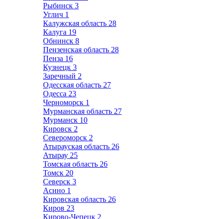
Рыбинск
3
Углич
1
Калужская область
28
Калуга
19
Обнинск
8
Пензенская область
28
Пенза
16
Кузнецк
3
Заречный
2
Одесская область
27
Одесса
23
Черноморск
1
Мурманская область
27
Мурманск
10
Кировск
2
Североморск
2
Атырауская область
26
Атырау
25
Томская область
26
Томск
20
Северск
3
Асино
1
Кировская область
26
Киров
23
Кирово-Чепецк
2