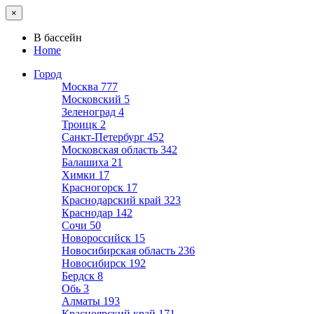
×
В бассейн
Home
Город
Москва
777
Московский
5
Зеленоград
4
Троицк
2
Санкт-Петербург
452
Московская область
342
Балашиха
21
Химки
17
Красногорск
17
Краснодарский край
323
Краснодар
142
Сочи
50
Новороссийск
15
Новосибирская область
236
Новосибирск
192
Бердск
8
Обь
3
Алматы
193
Красноярский край
171