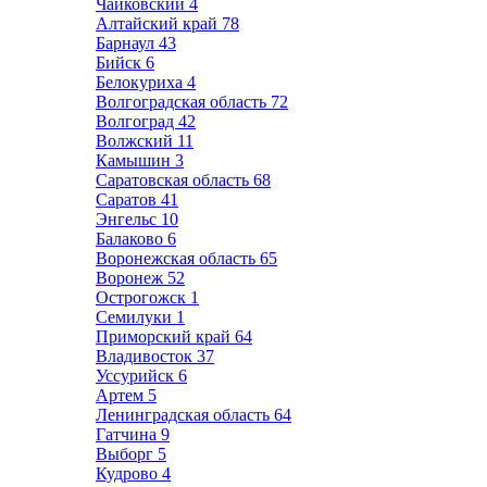
Чайковский
4
Алтайский край
78
Барнаул
43
Бийск
6
Белокуриха
4
Волгоградская область
72
Волгоград
42
Волжский
11
Камышин
3
Саратовская область
68
Саратов
41
Энгельс
10
Балаково
6
Воронежская область
65
Воронеж
52
Острогожск
1
Семилуки
1
Приморский край
64
Владивосток
37
Уссурийск
6
Артем
5
Ленинградская область
64
Гатчина
9
Выборг
5
Кудрово
4