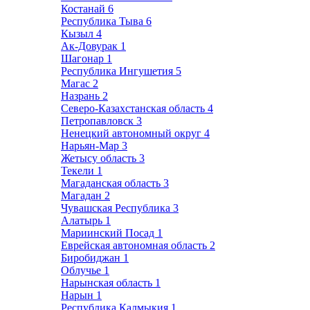
Костанай
6
Республика Тыва
6
Кызыл
4
Ак-Довурак
1
Шагонар
1
Республика Ингушетия
5
Магас
2
Назрань
2
Северо-Казахстанская область
4
Петропавловск
3
Ненецкий автономный округ
4
Нарьян-Мар
3
Жетысу область
3
Текели
1
Магаданская область
3
Магадан
2
Чувашская Республика
3
Алатырь
1
Мариинский Посад
1
Еврейская автономная область
2
Биробиджан
1
Облучье
1
Нарынская область
1
Нарын
1
Республика Калмыкия
1