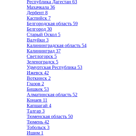
Республика Дагестан
63
Махачкала
36
Дербент
8
Каспийск
7
Белгородская область
59
Белгород
30
Старый Оскол
5
Валуйки
3
Калининградская область
54
Калининград
37
Светлогорск
5
Зеленоградск
5
Удмуртская Республика
53
Ижевск
42
Воткинск
2
Глазов
2
Бишкек
53
Алматинская область
52
Конаев
11
Капшагай
4
Талгар
3
Тюменская область
50
Тюмень
42
Тобольск
3
Ишим
1