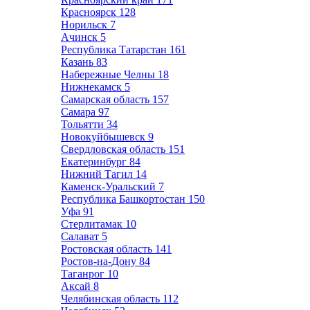
Красноярск
128
Норильск
7
Ачинск
5
Республика Татарстан
161
Казань
83
Набережные Челны
18
Нижнекамск
5
Самарская область
157
Самара
97
Тольятти
34
Новокуйбышевск
9
Свердловская область
151
Екатеринбург
84
Нижний Тагил
14
Каменск-Уральский
7
Республика Башкортостан
150
Уфа
91
Стерлитамак
10
Салават
5
Ростовская область
141
Ростов-на-Дону
84
Таганрог
10
Аксай
8
Челябинская область
112