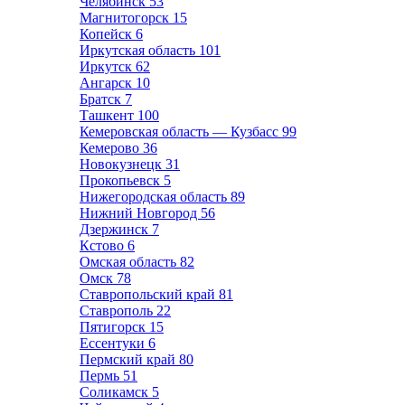
Челябинск
53
Магнитогорск
15
Копейск
6
Иркутская область
101
Иркутск
62
Ангарск
10
Братск
7
Ташкент
100
Кемеровская область — Кузбасс
99
Кемерово
36
Новокузнецк
31
Прокопьевск
5
Нижегородская область
89
Нижний Новгород
56
Дзержинск
7
Кстово
6
Омская область
82
Омск
78
Ставропольский край
81
Ставрополь
22
Пятигорск
15
Ессентуки
6
Пермский край
80
Пермь
51
Соликамск
5