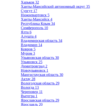
Харьков
32
Ханты-Мансийский автономный округ
35
Сургут
17
Нижневартовск
5
Ханты-Мансийск
4
Республика Крым
34
Симферополь
10
Ялта
6
Алушта
4
Владимирская область
34
Владимир
14
Ковров
5
Муром
3
Ульяновская область
30
Ульяновск
25
Димитровград
2
Новоульяновск
1
Мангистауская область
30
Актау
28
Вологодская область
29
Вологда
13
Череповец
11
Вытегра
1
Ярославская область
29
Ярославль
20