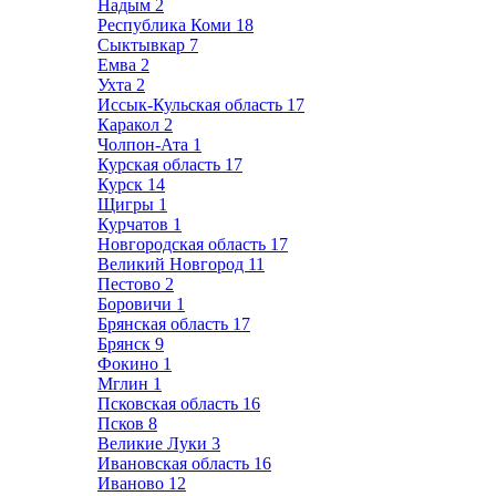
Надым
2
Республика Коми
18
Сыктывкар
7
Емва
2
Ухта
2
Иссык-Кульская область
17
Каракол
2
Чолпон-Ата
1
Курская область
17
Курск
14
Щигры
1
Курчатов
1
Новгородская область
17
Великий Новгород
11
Пестово
2
Боровичи
1
Брянская область
17
Брянск
9
Фокино
1
Мглин
1
Псковская область
16
Псков
8
Великие Луки
3
Ивановская область
16
Иваново
12