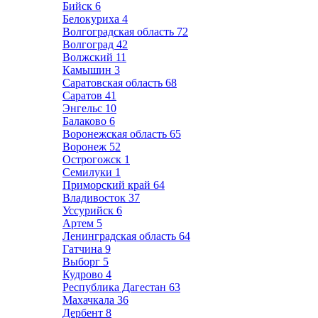
Бийск
6
Белокуриха
4
Волгоградская область
72
Волгоград
42
Волжский
11
Камышин
3
Саратовская область
68
Саратов
41
Энгельс
10
Балаково
6
Воронежская область
65
Воронеж
52
Острогожск
1
Семилуки
1
Приморский край
64
Владивосток
37
Уссурийск
6
Артем
5
Ленинградская область
64
Гатчина
9
Выборг
5
Кудрово
4
Республика Дагестан
63
Махачкала
36
Дербент
8