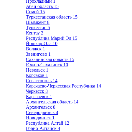
Прохладный
1
Абай область
15
Семей
15
Туркестанская область
15
Шымкент
8
Туркестан
5
Кентау
2
Республика Марий Эл
15
Йошкар-Ола
10
Волжск
1
Звенигово
1
Сахалинская область
15
Южно-Сахалинск
10
Невельск
1
Корсаков
1
Севастополь
14
Карачаево-Черкесская Республика
14
Черкесск
8
Карачаевск
1
Архангельская область
14
Архангельск
8
Северодвинск
4
Новодвинск
1
Республика Алтай
12
Горно-Алтайск
4