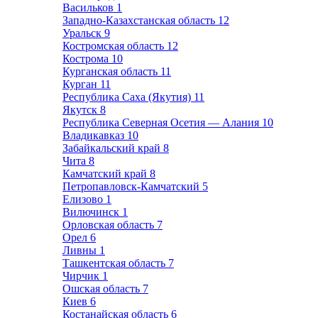
Васильков
1
Западно-Казахстанская область
12
Уральск
9
Костромская область
12
Кострома
10
Курганская область
11
Курган
11
Республика Саха (Якутия)
11
Якутск
8
Республика Северная Осетия — Алания
10
Владикавказ
10
Забайкальский край
8
Чита
8
Камчатский край
8
Петропавловск-Камчатский
5
Елизово
1
Вилючинск
1
Орловская область
7
Орел
6
Ливны
1
Ташкентская область
7
Чирчик
1
Ошская область
7
Киев
6
Костанайская область
6