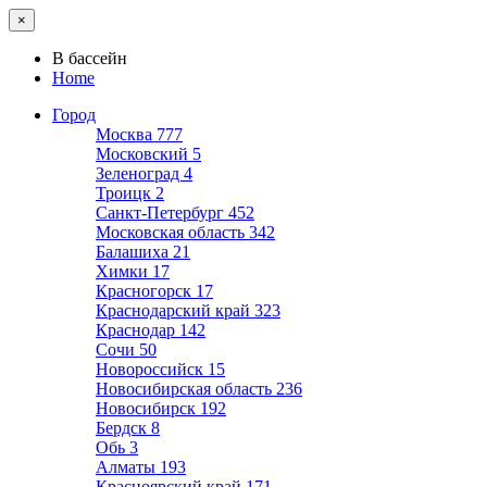
×
В бассейн
Home
Город
Москва
777
Московский
5
Зеленоград
4
Троицк
2
Санкт-Петербург
452
Московская область
342
Балашиха
21
Химки
17
Красногорск
17
Краснодарский край
323
Краснодар
142
Сочи
50
Новороссийск
15
Новосибирская область
236
Новосибирск
192
Бердск
8
Обь
3
Алматы
193
Красноярский край
171