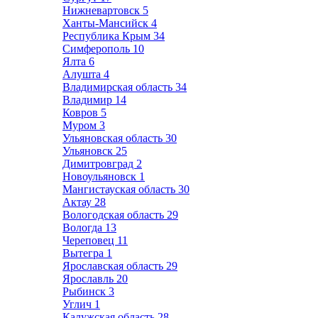
Нижневартовск
5
Ханты-Мансийск
4
Республика Крым
34
Симферополь
10
Ялта
6
Алушта
4
Владимирская область
34
Владимир
14
Ковров
5
Муром
3
Ульяновская область
30
Ульяновск
25
Димитровград
2
Новоульяновск
1
Мангистауская область
30
Актау
28
Вологодская область
29
Вологда
13
Череповец
11
Вытегра
1
Ярославская область
29
Ярославль
20
Рыбинск
3
Углич
1
Калужская область
28