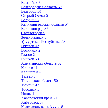
Каспийск
7
Белгородская область
59
Белгород
30
Старый Оскол
5
Валуйки
3
Калининградская область
54
Калининград
37
Светлогорск
5
Зеленоградск
5
Удмуртская Республика
53
Ижевск
42
Воткинск
2
Глазов
2
Бишкек
53
Алматинская область
52
Конаев
11
Капшагай
4
Талгар
3
Тюменская область
50
Тюмень
42
Тобольск
3
Ишим
1
Хабаровский край
50
Хабаровск
37
Комсомольск-на-Амуре
8