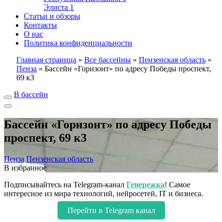
Элиста
1
Статьи и обзоры
Контакты
О нас
Политика конфиденциальности
Главная страница
»
Все бассейны
»
Пензенская область
»
Пенза
»
Бассейн «Горизонт» по адресу Победы проспект,
69 к3
В бассейн
Бассейн «Горизонт» по адресу Победы
проспект, 69 к3
Пенза
Пензенская область
В избранное
Подписывайтесь на Telegram-канал
Генережка
! Самое
интересное из мира технологий, нейросетей, IT и бизнеса.
Перейти в Telegram канал