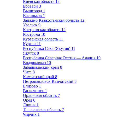
Киевская область
12
Бровари
3
Вышгород
1
Васильков
1
Западно-Казахстанская область
12
Уральск
9
Костромская область
12
Кострома
10
Курганская область
11
Курган
11
Республика Саха (Якутия)
11
Якутск
8
Республика Северная Осетия — Алания
10
Владикавказ
10
Забайкальский край
8
Чита
8
Камчатский край
8
Петропавловск-Камчатский
5
Елизово
1
Вилючинск
1
Орловская область
7
Орел
6
Ливны
1
Ташкентская область
7
Чирчик
1