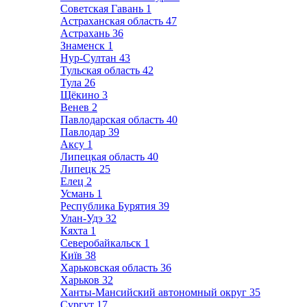
Советская Гавань
1
Астраханская область
47
Астрахань
36
Знаменск
1
Нур-Султан
43
Тульская область
42
Тула
26
Щёкино
3
Венев
2
Павлодарская область
40
Павлодар
39
Аксу
1
Липецкая область
40
Липецк
25
Елец
2
Усмань
1
Республика Бурятия
39
Улан-Удэ
32
Кяхта
1
Северобайкальск
1
Київ
38
Харьковская область
36
Харьков
32
Ханты-Мансийский автономный округ
35
Сургут
17