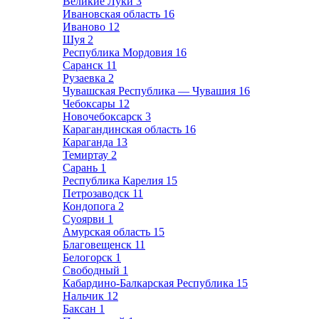
Великие Луки
3
Ивановская область
16
Иваново
12
Шуя
2
Республика Мордовия
16
Саранск
11
Рузаевка
2
Чувашская Республика — Чувашия
16
Чебоксары
12
Новочебоксарск
3
Карагандинская область
16
Караганда
13
Темиртау
2
Сарань
1
Республика Карелия
15
Петрозаводск
11
Кондопога
2
Суоярви
1
Амурская область
15
Благовещенск
11
Белогорск
1
Свободный
1
Кабардино-Балкарская Республика
15
Нальчик
12
Баксан
1