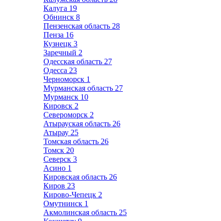
Калуга
19
Обнинск
8
Пензенская область
28
Пенза
16
Кузнецк
3
Заречный
2
Одесская область
27
Одесса
23
Черноморск
1
Мурманская область
27
Мурманск
10
Кировск
2
Североморск
2
Атырауская область
26
Атырау
25
Томская область
26
Томск
20
Северск
3
Асино
1
Кировская область
26
Киров
23
Кирово-Чепецк
2
Омутнинск
1
Акмолинская область
25