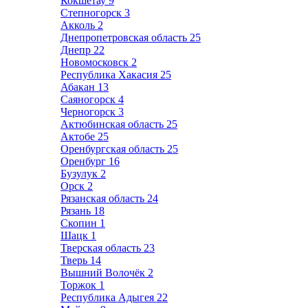
Кокшетау
9
Степногорск
3
Акколь
2
Днепропетровская область
25
Днепр
22
Новомосковск
2
Республика Хакасия
25
Абакан
13
Саяногорск
4
Черногорск
3
Актюбинская область
25
Актобе
25
Оренбургская область
25
Оренбург
16
Бузулук
2
Орск
2
Рязанская область
24
Рязань
18
Скопин
1
Шацк
1
Тверская область
23
Тверь
14
Вышний Волочёк
2
Торжок
1
Республика Адыгея
22