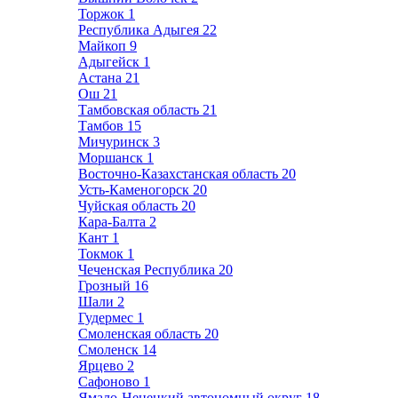
Торжок
1
Республика Адыгея
22
Майкоп
9
Адыгейск
1
Астана
21
Ош
21
Тамбовская область
21
Тамбов
15
Мичуринск
3
Моршанск
1
Восточно-Казахстанская область
20
Усть-Каменогорск
20
Чуйская область
20
Кара-Балта
2
Кант
1
Токмок
1
Чеченская Республика
20
Грозный
16
Шали
2
Гудермес
1
Смоленская область
20
Смоленск
14
Ярцево
2
Сафоново
1
Ямало-Ненецкий автономный округ
18