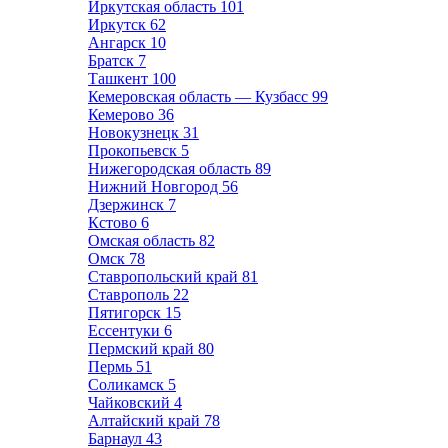
Иркутская область
101
Иркутск
62
Ангарск
10
Братск
7
Ташкент
100
Кемеровская область — Кузбасс
99
Кемерово
36
Новокузнецк
31
Прокопьевск
5
Нижегородская область
89
Нижний Новгород
56
Дзержинск
7
Кстово
6
Омская область
82
Омск
78
Ставропольский край
81
Ставрополь
22
Пятигорск
15
Ессентуки
6
Пермский край
80
Пермь
51
Соликамск
5
Чайковский
4
Алтайский край
78
Барнаул
43