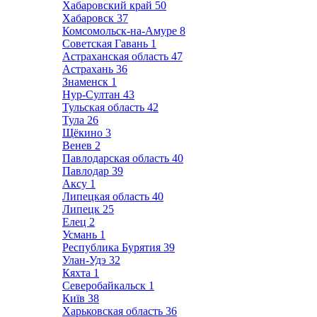
Хабаровский край
50
Хабаровск
37
Комсомольск-на-Амуре
8
Советская Гавань
1
Астраханская область
47
Астрахань
36
Знаменск
1
Нур-Султан
43
Тульская область
42
Тула
26
Щёкино
3
Венев
2
Павлодарская область
40
Павлодар
39
Аксу
1
Липецкая область
40
Липецк
25
Елец
2
Усмань
1
Республика Бурятия
39
Улан-Удэ
32
Кяхта
1
Северобайкальск
1
Київ
38
Харьковская область
36