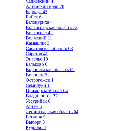
Чайковский
4
Алтайский край
78
Барнаул
43
Бийск
6
Белокуриха
4
Волгоградская область
72
Волгоград
42
Волжский
11
Камышин
3
Саратовская область
68
Саратов
41
Энгельс
10
Балаково
6
Воронежская область
65
Воронеж
52
Острогожск
1
Семилуки
1
Приморский край
64
Владивосток
37
Уссурийск
6
Артем
5
Ленинградская область
64
Гатчина
9
Выборг
5
Кудрово
4