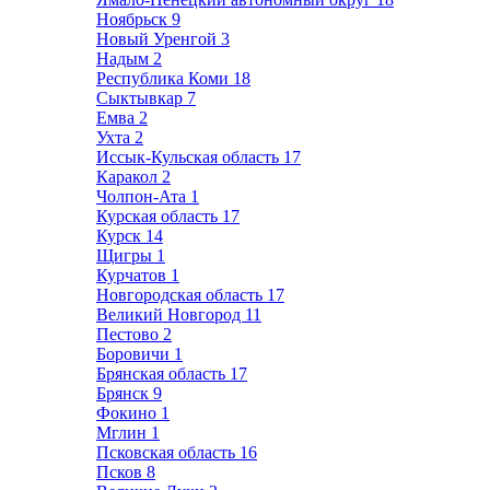
Ноябрьск
9
Новый Уренгой
3
Надым
2
Республика Коми
18
Сыктывкар
7
Емва
2
Ухта
2
Иссык-Кульская область
17
Каракол
2
Чолпон-Ата
1
Курская область
17
Курск
14
Щигры
1
Курчатов
1
Новгородская область
17
Великий Новгород
11
Пестово
2
Боровичи
1
Брянская область
17
Брянск
9
Фокино
1
Мглин
1
Псковская область
16
Псков
8