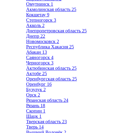
Омутнинск
1
Акмолинская область
25
Кокшетау
9
Степногорск
3
Акколь
2
Днепропетровская область
25
Днепр
22
Новомосковск
2
Республика Хакасия
25
Абакан
13
Саяногорск
4
Черногорск
3
Актюбинская область
25
Актобе
25
Оренбургская область
25
Оренбург
16
Бузулук
2
Орск
2
Рязанская область
24
Рязань
18
Скопин
1
Шацк
1
Тверская область
23
Тверь
14
Вышний Волочёк
2