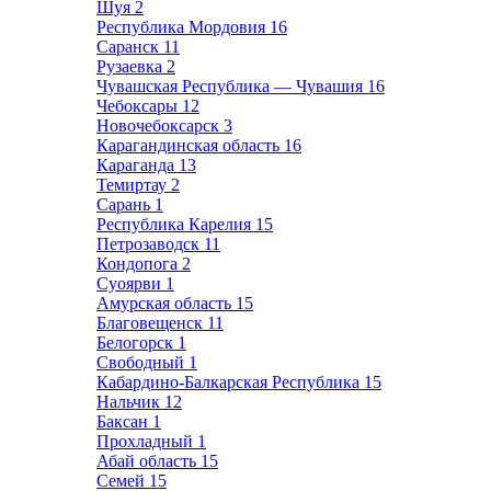
Шуя
2
Республика Мордовия
16
Саранск
11
Рузаевка
2
Чувашская Республика — Чувашия
16
Чебоксары
12
Новочебоксарск
3
Карагандинская область
16
Караганда
13
Темиртау
2
Сарань
1
Республика Карелия
15
Петрозаводск
11
Кондопога
2
Суоярви
1
Амурская область
15
Благовещенск
11
Белогорск
1
Свободный
1
Кабардино-Балкарская Республика
15
Нальчик
12
Баксан
1
Прохладный
1
Абай область
15
Семей
15