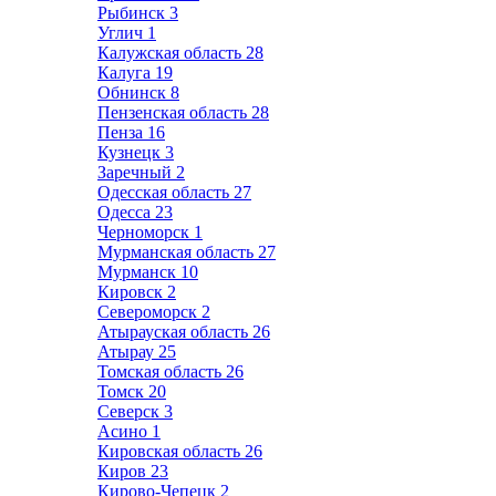
Рыбинск
3
Углич
1
Калужская область
28
Калуга
19
Обнинск
8
Пензенская область
28
Пенза
16
Кузнецк
3
Заречный
2
Одесская область
27
Одесса
23
Черноморск
1
Мурманская область
27
Мурманск
10
Кировск
2
Североморск
2
Атырауская область
26
Атырау
25
Томская область
26
Томск
20
Северск
3
Асино
1
Кировская область
26
Киров
23
Кирово-Чепецк
2