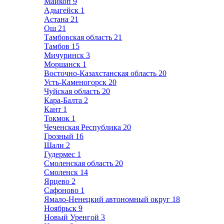
Майкоп
9
Адыгейск
1
Астана
21
Ош
21
Тамбовская область
21
Тамбов
15
Мичуринск
3
Моршанск
1
Восточно-Казахстанская область
20
Усть-Каменогорск
20
Чуйская область
20
Кара-Балта
2
Кант
1
Токмок
1
Чеченская Республика
20
Грозный
16
Шали
2
Гудермес
1
Смоленская область
20
Смоленск
14
Ярцево
2
Сафоново
1
Ямало-Ненецкий автономный округ
18
Ноябрьск
9
Новый Уренгой
3