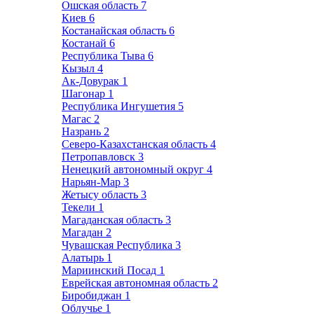
Ошская область
7
Киев
6
Костанайская область
6
Костанай
6
Республика Тыва
6
Кызыл
4
Ак-Довурак
1
Шагонар
1
Республика Ингушетия
5
Магас
2
Назрань
2
Северо-Казахстанская область
4
Петропавловск
3
Ненецкий автономный округ
4
Нарьян-Мар
3
Жетысу область
3
Текели
1
Магаданская область
3
Магадан
2
Чувашская Республика
3
Алатырь
1
Мариинский Посад
1
Еврейская автономная область
2
Биробиджан
1
Облучье
1