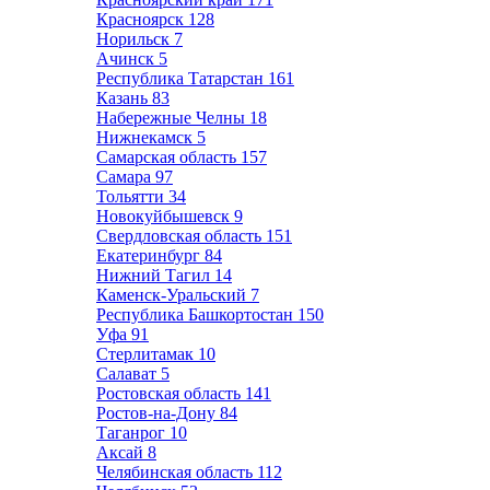
Красноярск
128
Норильск
7
Ачинск
5
Республика Татарстан
161
Казань
83
Набережные Челны
18
Нижнекамск
5
Самарская область
157
Самара
97
Тольятти
34
Новокуйбышевск
9
Свердловская область
151
Екатеринбург
84
Нижний Тагил
14
Каменск-Уральский
7
Республика Башкортостан
150
Уфа
91
Стерлитамак
10
Салават
5
Ростовская область
141
Ростов-на-Дону
84
Таганрог
10
Аксай
8
Челябинская область
112