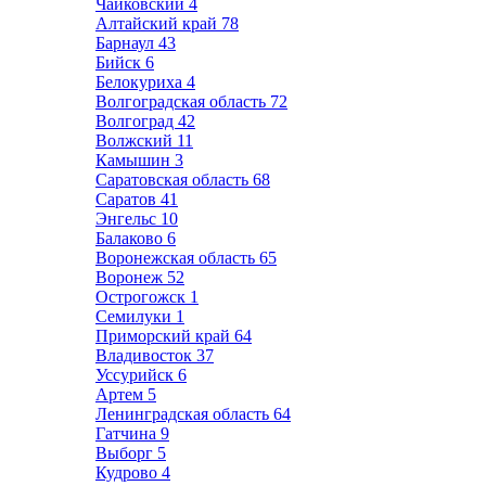
Чайковский
4
Алтайский край
78
Барнаул
43
Бийск
6
Белокуриха
4
Волгоградская область
72
Волгоград
42
Волжский
11
Камышин
3
Саратовская область
68
Саратов
41
Энгельс
10
Балаково
6
Воронежская область
65
Воронеж
52
Острогожск
1
Семилуки
1
Приморский край
64
Владивосток
37
Уссурийск
6
Артем
5
Ленинградская область
64
Гатчина
9
Выборг
5
Кудрово
4