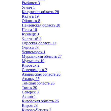
Рыбинск
3
Углич
1
Калужская область
28
Калуга
19
Обнинск
8
Пензенская область
28
Пенза
16
Кузнецк
3
Заречный
2
Одесская область
27
Одесса
23
Черноморск
1
Мурманская область
27
Мурманск
10
Кировск
2
Североморск
2
Атырауская область
26
Атырау
25
Томская область
26
Томск
20
Северск
3
Асино
1
Кировская область
26
Киров
23
Кирово-Чепецк
2