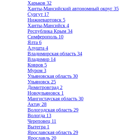
Харьков
32
Ханты-Мансийский автономный округ
35
Сургут
17
Нижневартовск
5
Ханты-Мансийск
4
Республика Крым
34
Симферополь
10
Ялта
6
Алушта
4
Владимирская область
34
Владимир
14
Ковров
5
Муром
3
Ульяновская область
30
Ульяновск
25
Димитровград
2
Новоульяновск
1
Мангистауская область
30
Актау
28
Вологодская область
29
Вологда
13
Череповец
11
Вытегра
1
Ярославская область
29
Ярославль
20