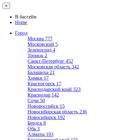
×
В бассейн
Home
Город
Москва
777
Московский
5
Зеленоград
4
Троицк
2
Санкт-Петербург
452
Московская область
342
Балашиха
21
Химки
17
Красногорск
17
Краснодарский край
323
Краснодар
142
Сочи
50
Новороссийск
15
Новосибирская область
236
Новосибирск
192
Бердск
8
Обь
3
Алматы
193
Красноярский край
171