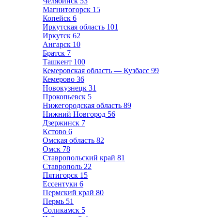
Челябинск
53
Магнитогорск
15
Копейск
6
Иркутская область
101
Иркутск
62
Ангарск
10
Братск
7
Ташкент
100
Кемеровская область — Кузбасс
99
Кемерово
36
Новокузнецк
31
Прокопьевск
5
Нижегородская область
89
Нижний Новгород
56
Дзержинск
7
Кстово
6
Омская область
82
Омск
78
Ставропольский край
81
Ставрополь
22
Пятигорск
15
Ессентуки
6
Пермский край
80
Пермь
51
Соликамск
5