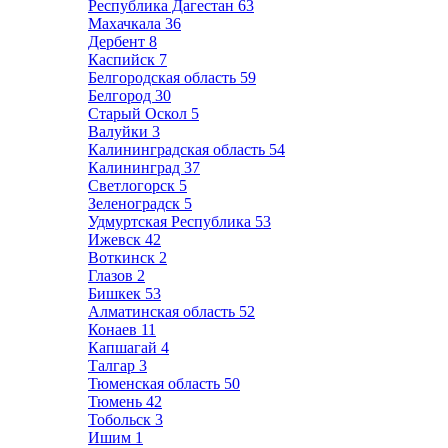
Республика Дагестан
63
Махачкала
36
Дербент
8
Каспийск
7
Белгородская область
59
Белгород
30
Старый Оскол
5
Валуйки
3
Калининградская область
54
Калининград
37
Светлогорск
5
Зеленоградск
5
Удмуртская Республика
53
Ижевск
42
Воткинск
2
Глазов
2
Бишкек
53
Алматинская область
52
Конаев
11
Капшагай
4
Талгар
3
Тюменская область
50
Тюмень
42
Тобольск
3
Ишим
1