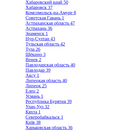
Хабаровский край
50
Хабаровск
37
Комсомольск-на-Амуре
8
Советская Гавань
1
Астраханская область
47
Астрахань
36
Знаменск
1
Нур-Султан
43
Тульская область
42
Тула
26
Щёкино
3
Венев
2
Павлодарская область
40
Павлодар
39
Аксу
1
Липецкая область
40
Липецк
25
Елец
2
Усмань
1
Республика Бурятия
39
Улан-Удэ
32
Кяхта
1
Северобайкальск
1
Київ
38
Харьковская область
36