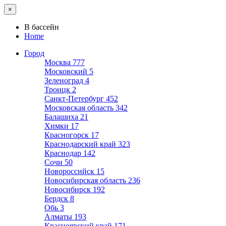
×
В бассейн
Home
Город
Москва
777
Московский
5
Зеленоград
4
Троицк
2
Санкт-Петербург
452
Московская область
342
Балашиха
21
Химки
17
Красногорск
17
Краснодарский край
323
Краснодар
142
Сочи
50
Новороссийск
15
Новосибирская область
236
Новосибирск
192
Бердск
8
Обь
3
Алматы
193
Красноярский край
171