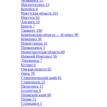
Челябинск
53
Магнитогорск
15
Копейск
6
Иркутская область
101
Иркутск
62
Ангарск
10
Братск
7
Ташкент
100
Кемеровская область — Кузбасс
99
Кемерово
36
Новокузнецк
31
Прокопьевск
5
Нижегородская область
89
Нижний Новгород
56
Дзержинск
7
Кстово
6
Омская область
82
Омск
78
Ставропольский край
81
Ставрополь
22
Пятигорск
15
Ессентуки
6
Пермский край
80
Пермь
51
Соликамск
5