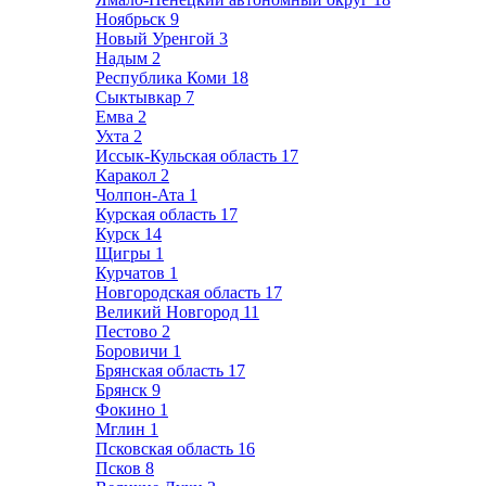
Ноябрьск
9
Новый Уренгой
3
Надым
2
Республика Коми
18
Сыктывкар
7
Емва
2
Ухта
2
Иссык-Кульская область
17
Каракол
2
Чолпон-Ата
1
Курская область
17
Курск
14
Щигры
1
Курчатов
1
Новгородская область
17
Великий Новгород
11
Пестово
2
Боровичи
1
Брянская область
17
Брянск
9
Фокино
1
Мглин
1
Псковская область
16
Псков
8