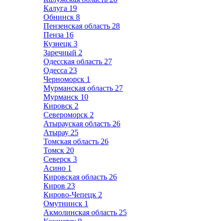
Калуга
19
Обнинск
8
Пензенская область
28
Пенза
16
Кузнецк
3
Заречный
2
Одесская область
27
Одесса
23
Черноморск
1
Мурманская область
27
Мурманск
10
Кировск
2
Североморск
2
Атырауская область
26
Атырау
25
Томская область
26
Томск
20
Северск
3
Асино
1
Кировская область
26
Киров
23
Кирово-Чепецк
2
Омутнинск
1
Акмолинская область
25