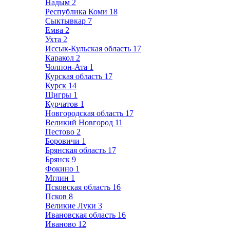
Надым
2
Республика Коми
18
Сыктывкар
7
Емва
2
Ухта
2
Иссык-Кульская область
17
Каракол
2
Чолпон-Ата
1
Курская область
17
Курск
14
Щигры
1
Курчатов
1
Новгородская область
17
Великий Новгород
11
Пестово
2
Боровичи
1
Брянская область
17
Брянск
9
Фокино
1
Мглин
1
Псковская область
16
Псков
8
Великие Луки
3
Ивановская область
16
Иваново
12