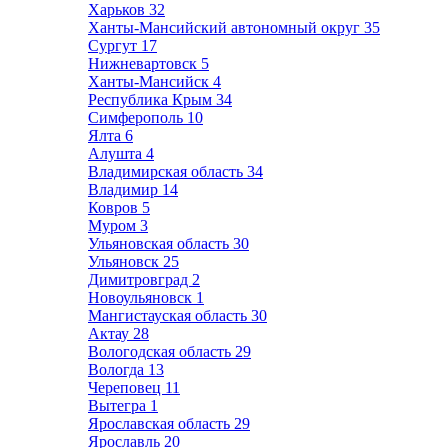
Харьков
32
Ханты-Мансийский автономный округ
35
Сургут
17
Нижневартовск
5
Ханты-Мансийск
4
Республика Крым
34
Симферополь
10
Ялта
6
Алушта
4
Владимирская область
34
Владимир
14
Ковров
5
Муром
3
Ульяновская область
30
Ульяновск
25
Димитровград
2
Новоульяновск
1
Мангистауская область
30
Актау
28
Вологодская область
29
Вологда
13
Череповец
11
Вытегра
1
Ярославская область
29
Ярославль
20