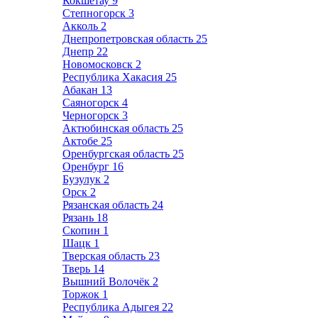
Кокшетау
9
Степногорск
3
Акколь
2
Днепропетровская область
25
Днепр
22
Новомосковск
2
Республика Хакасия
25
Абакан
13
Саяногорск
4
Черногорск
3
Актюбинская область
25
Актобе
25
Оренбургская область
25
Оренбург
16
Бузулук
2
Орск
2
Рязанская область
24
Рязань
18
Скопин
1
Шацк
1
Тверская область
23
Тверь
14
Вышний Волочёк
2
Торжок
1
Республика Адыгея
22