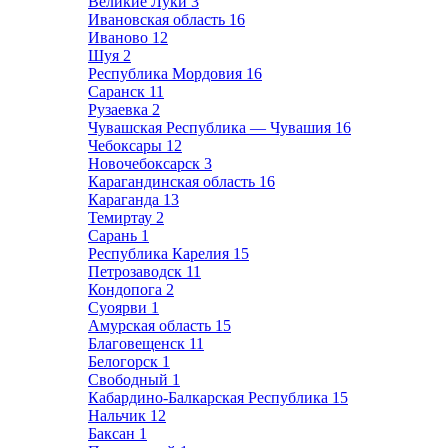
Великие Луки
3
Ивановская область
16
Иваново
12
Шуя
2
Республика Мордовия
16
Саранск
11
Рузаевка
2
Чувашская Республика — Чувашия
16
Чебоксары
12
Новочебоксарск
3
Карагандинская область
16
Караганда
13
Темиртау
2
Сарань
1
Республика Карелия
15
Петрозаводск
11
Кондопога
2
Суоярви
1
Амурская область
15
Благовещенск
11
Белогорск
1
Свободный
1
Кабардино-Балкарская Республика
15
Нальчик
12
Баксан
1