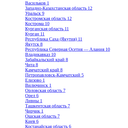
Васильков
1
Западно-Казахстанская область
12
Уральск
9
Костромская область
12
Кострома
10
Курганская область
11
Курган
11
Республика Саха (Якутия)
11
Якутск
8
Республика Северная Осетия — Алания
10
Владикавказ
10
Забайкальский край
8
Чита
8
Камчатский край
8
Петропавловск-Камчатский
5
Елизово
1
Вилючинск
1
Орловская область
7
Орел
6
Ливны
1
Ташкентская область
7
Чирчик
1
Ошская область
7
Киев
6
Костанайская область
6