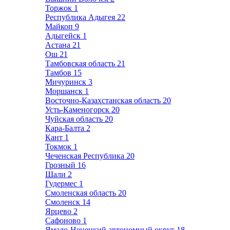
Торжок
1
Республика Адыгея
22
Майкоп
9
Адыгейск
1
Астана
21
Ош
21
Тамбовская область
21
Тамбов
15
Мичуринск
3
Моршанск
1
Восточно-Казахстанская область
20
Усть-Каменогорск
20
Чуйская область
20
Кара-Балта
2
Кант
1
Токмок
1
Чеченская Республика
20
Грозный
16
Шали
2
Гудермес
1
Смоленская область
20
Смоленск
14
Ярцево
2
Сафоново
1
Ямало-Ненецкий автономный округ
18