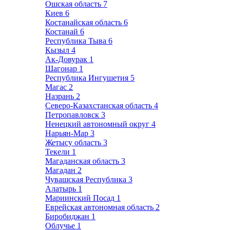
Ошская область
7
Киев
6
Костанайская область
6
Костанай
6
Республика Тыва
6
Кызыл
4
Ак-Довурак
1
Шагонар
1
Республика Ингушетия
5
Магас
2
Назрань
2
Северо-Казахстанская область
4
Петропавловск
3
Ненецкий автономный округ
4
Нарьян-Мар
3
Жетысу область
3
Текели
1
Магаданская область
3
Магадан
2
Чувашская Республика
3
Алатырь
1
Мариинский Посад
1
Еврейская автономная область
2
Биробиджан
1
Облучье
1