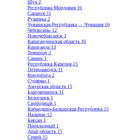
Шуя
2
Республика Мордовия
16
Саранск
11
Рузаевка
2
Чувашская Республика — Чувашия
16
Чебоксары
12
Новочебоксарск
3
Карагандинская область
16
Караганда
13
Темиртау
2
Сарань
1
Республика Карелия
15
Петрозаводск
11
Кондопога
2
Суоярви
1
Амурская область
15
Благовещенск
11
Белогорск
1
Свободный
1
Кабардино-Балкарская Республика
15
Нальчик
12
Баксан
1
Прохладный
1
Абай область
15
Семей
15