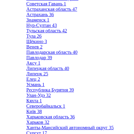
Советская Гавань
1
Астраханская область
47
Астрахань
36
Знаменск
1
Нур-Султан
43
Тульская область
42
Тула
26
Щёкино
3
Венев
2
Павлодарская область
40
Павлодар
39
Аксу
1
Липецкая область
40
Липецк
25
Елец
2
Усмань
1
Республика Бурятия
39
Улан-Удэ
32
Кяхта
1
Северобайкальск
1
Київ
38
Харьковская область
36
Харьков
32
Ханты-Мансийский автономный округ
35
Сургут
17