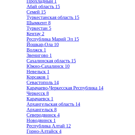
Прохладный
1
Абай область
15
Семей
15
Туркестанская область
15
Шымкент
8
Туркестан
5
Кентау
2
Республика Марий Эл
15
Йошкар-Ола
10
Волжск
1
Звенигово
1
Сахалинская область
15
Южно-Сахалинск
10
Невельск
1
Корсаков
1
Севастополь
14
Карачаево-Черкесская Республика
14
Черкесск
8
Карачаевск
1
Архангельская область
14
Архангельск
8
Северодвинск
4
Новодвинск
1
Республика Алтай
12
Горно-Алтайск
4