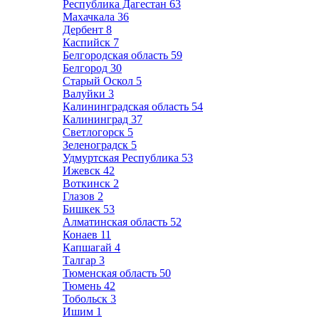
Республика Дагестан
63
Махачкала
36
Дербент
8
Каспийск
7
Белгородская область
59
Белгород
30
Старый Оскол
5
Валуйки
3
Калининградская область
54
Калининград
37
Светлогорск
5
Зеленоградск
5
Удмуртская Республика
53
Ижевск
42
Воткинск
2
Глазов
2
Бишкек
53
Алматинская область
52
Конаев
11
Капшагай
4
Талгар
3
Тюменская область
50
Тюмень
42
Тобольск
3
Ишим
1