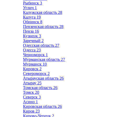
Рыбинск
3
Углич
1
Калужская область
28
Калуга
19
Обнинск
8
Пензенская область
28
Пенза
16
Кузнецк
3
Заречный
2
Одесская область
27
Одесса
23
Черноморск
1
Мурманская область
27
Мурманск
10
Кировск
2
Североморск
2
Атырауская область
26
Атырау
25
Томская область
26
Томск
20
Северск
3
Асино
1
Кировская область
26
Киров
23
Кирово-Чепецк
2