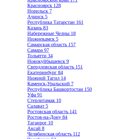
Красноярск
128
Норильск
7
Ачинск
5
Республика Татарстан
161
Казань
83
Набережные Челны
18
Нижнекамск
5
Самарская область
157
Самара
97
Тольятти
34
Новокуйбышевск
9
Свердловская область
151
Екатеринбург
84
Нижний Тагил
14
Каменск-Уральский
7
Республика Башкортостан
150
Уфа
91
Стерлитамак
10
Салават
5
Ростовская область
141
Ростов-на-Дону
84
Таганрог
10
Аксай
8
Челябинская область
112