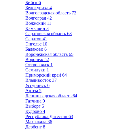
Бийск
6
Белокуриха
4
Волгоградская область
72
Волгоград
42
Волжский
11
Камышин
3
Саратовская область
68
Саратов
41
Энгельс
10
Балаково
6
Воронежская область
65
Воронеж
52
Острогожск
1
Семилуки
1
Приморский край
64
Владивосток
37
Уссурийск
6
Артем
5
Ленинградская область
64
Гатчина
9
Выборг
5
Кудрово
4
Республика Дагестан
63
Махачкала
36
Дербент
8