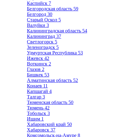
Каспийск
7
Белгородская область
59
Белгород
30
Старый Оскол
5
Валуйки
3
Калининградская область
54
Калининград
37
Светлогорск
5
Зеленоградск
5
Удмуртская Республика
53
Ижевск
42
Воткинск
2
Глазов
2
Бишкек
53
Алматинская область
52
Конаев
11
Капшагай
4
Талгар
3
Тюменская область
50
Тюмень
42
Тобольск
3
Ишим
1
Хабаровский край
50
Хабаровск
37
Комсомольск-на-Амуре
8