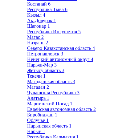
Костанай
6
Республика Тыва
6
Кызыл
4
Ак-Довурак
1
Шагонар
1
Республика Ингушетия
5
Магас
2
Назрань
2
Северо-Казахстанская область
4
Петропавловск
3
Ненецкий автономный округ
4
Нарьян-Мар
3
Жетысу область
3
Текели
1
Магаданская область
3
Магадан
2
Чувашская Республика
3
Алатырь
1
Мариинский Посад
1
Еврейская автономная область
2
Биробиджан
1
Облучье
1
Нарынская область
1
Нарын
1
Республика Калмыкия
1