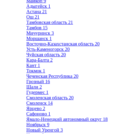
Майкоп
9
Адыгейск
1
Астана
21
Ош
21
Тамбовская область
21
Тамбов
15
Мичуринск
3
Моршанск
1
Восточно-Казахстанская область
20
Усть-Каменогорск
20
Чуйская область
20
Кара-Балта
2
Кант
1
Токмок
1
Чеченская Республика
20
Грозный
16
Шали
2
Гудермес
1
Смоленская область
20
Смоленск
14
Ярцево
2
Сафоново
1
Ямало-Ненецкий автономный округ
18
Ноябрьск
9
Новый Уренгой
3