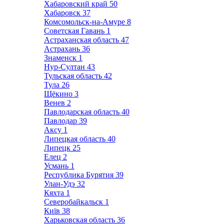
Хабаровский край
50
Хабаровск
37
Комсомольск-на-Амуре
8
Советская Гавань
1
Астраханская область
47
Астрахань
36
Знаменск
1
Нур-Султан
43
Тульская область
42
Тула
26
Щёкино
3
Венев
2
Павлодарская область
40
Павлодар
39
Аксу
1
Липецкая область
40
Липецк
25
Елец
2
Усмань
1
Республика Бурятия
39
Улан-Удэ
32
Кяхта
1
Северобайкальск
1
Київ
38
Харьковская область
36