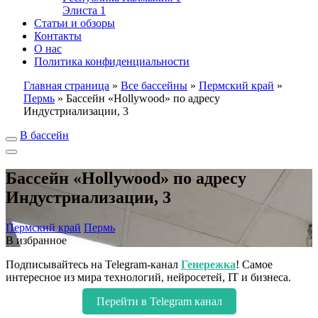
Элиста
1
Статьи и обзоры
Контакты
О нас
Политика конфиденциальности
Главная страница
»
Все бассейны
»
Пермский край
»
Пермь
»
Бассейн «Hollywood» по адресу
Индустриализации, 3
В бассейн
Бассейн «Hollywood» по адресу
Индустриализации, 3
Пермский край
Пермь
В избранное
Подписывайтесь на Telegram-канал
Генережка
! Самое
интересное из мира технологий, нейросетей, IT и бизнеса.
Перейти в Telegram канал