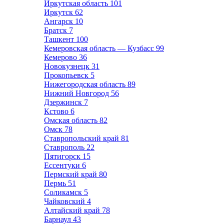
Иркутская область
101
Иркутск
62
Ангарск
10
Братск
7
Ташкент
100
Кемеровская область — Кузбасс
99
Кемерово
36
Новокузнецк
31
Прокопьевск
5
Нижегородская область
89
Нижний Новгород
56
Дзержинск
7
Кстово
6
Омская область
82
Омск
78
Ставропольский край
81
Ставрополь
22
Пятигорск
15
Ессентуки
6
Пермский край
80
Пермь
51
Соликамск
5
Чайковский
4
Алтайский край
78
Барнаул
43