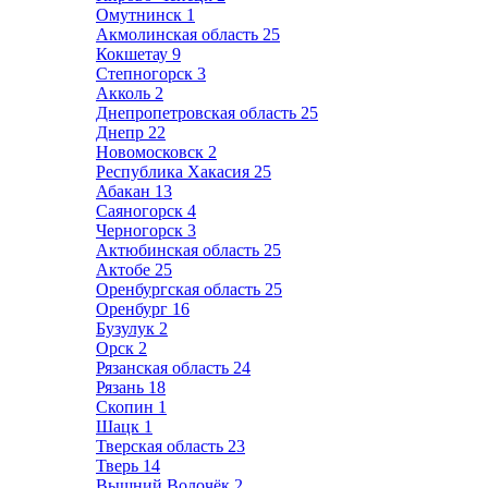
Омутнинск
1
Акмолинская область
25
Кокшетау
9
Степногорск
3
Акколь
2
Днепропетровская область
25
Днепр
22
Новомосковск
2
Республика Хакасия
25
Абакан
13
Саяногорск
4
Черногорск
3
Актюбинская область
25
Актобе
25
Оренбургская область
25
Оренбург
16
Бузулук
2
Орск
2
Рязанская область
24
Рязань
18
Скопин
1
Шацк
1
Тверская область
23
Тверь
14
Вышний Волочёк
2