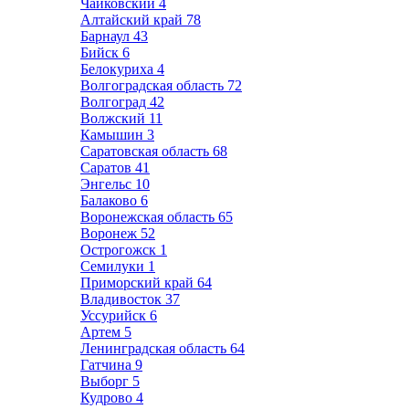
Чайковский
4
Алтайский край
78
Барнаул
43
Бийск
6
Белокуриха
4
Волгоградская область
72
Волгоград
42
Волжский
11
Камышин
3
Саратовская область
68
Саратов
41
Энгельс
10
Балаково
6
Воронежская область
65
Воронеж
52
Острогожск
1
Семилуки
1
Приморский край
64
Владивосток
37
Уссурийск
6
Артем
5
Ленинградская область
64
Гатчина
9
Выборг
5
Кудрово
4