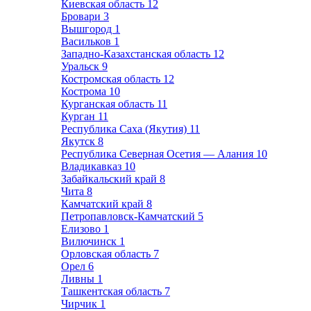
Киевская область
12
Бровари
3
Вышгород
1
Васильков
1
Западно-Казахстанская область
12
Уральск
9
Костромская область
12
Кострома
10
Курганская область
11
Курган
11
Республика Саха (Якутия)
11
Якутск
8
Республика Северная Осетия — Алания
10
Владикавказ
10
Забайкальский край
8
Чита
8
Камчатский край
8
Петропавловск-Камчатский
5
Елизово
1
Вилючинск
1
Орловская область
7
Орел
6
Ливны
1
Ташкентская область
7
Чирчик
1