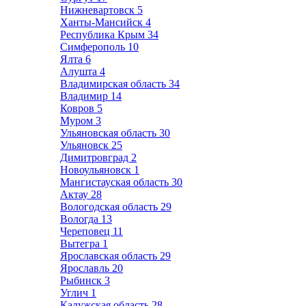
Нижневартовск
5
Ханты-Мансийск
4
Республика Крым
34
Симферополь
10
Ялта
6
Алушта
4
Владимирская область
34
Владимир
14
Ковров
5
Муром
3
Ульяновская область
30
Ульяновск
25
Димитровград
2
Новоульяновск
1
Мангистауская область
30
Актау
28
Вологодская область
29
Вологда
13
Череповец
11
Вытегра
1
Ярославская область
29
Ярославль
20
Рыбинск
3
Углич
1
Калужская область
28