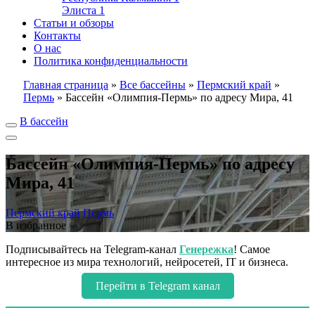
Элиста
1
Статьи и обзоры
Контакты
О нас
Политика конфиденциальности
Главная страница
»
Все бассейны
»
Пермский край
»
Пермь
»
Бассейн «Олимпия-Пермь» по адресу Мира, 41
В бассейн
Бассейн «Олимпия-Пермь» по адресу
Мира, 41
Пермский край
Пермь
В избранное
Подписывайтесь на Telegram-канал
Генережка
! Самое
интересное из мира технологий, нейросетей, IT и бизнеса.
Перейти в Telegram канал