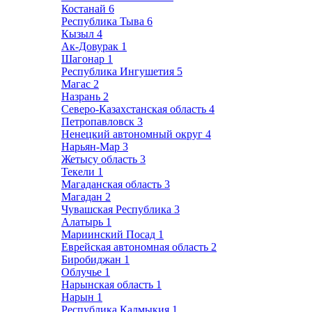
Костанай
6
Республика Тыва
6
Кызыл
4
Ак-Довурак
1
Шагонар
1
Республика Ингушетия
5
Магас
2
Назрань
2
Северо-Казахстанская область
4
Петропавловск
3
Ненецкий автономный округ
4
Нарьян-Мар
3
Жетысу область
3
Текели
1
Магаданская область
3
Магадан
2
Чувашская Республика
3
Алатырь
1
Мариинский Посад
1
Еврейская автономная область
2
Биробиджан
1
Облучье
1
Нарынская область
1
Нарын
1
Республика Калмыкия
1