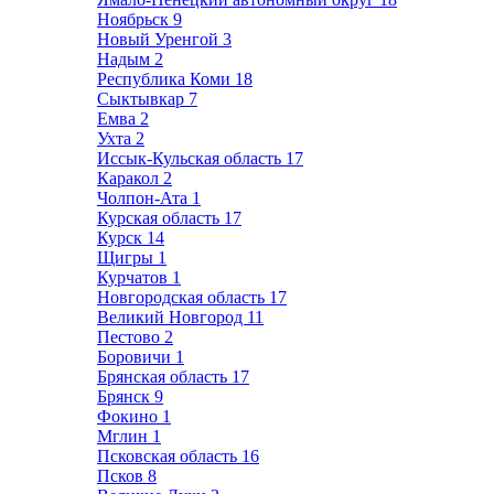
Ноябрьск
9
Новый Уренгой
3
Надым
2
Республика Коми
18
Сыктывкар
7
Емва
2
Ухта
2
Иссык-Кульская область
17
Каракол
2
Чолпон-Ата
1
Курская область
17
Курск
14
Щигры
1
Курчатов
1
Новгородская область
17
Великий Новгород
11
Пестово
2
Боровичи
1
Брянская область
17
Брянск
9
Фокино
1
Мглин
1
Псковская область
16
Псков
8