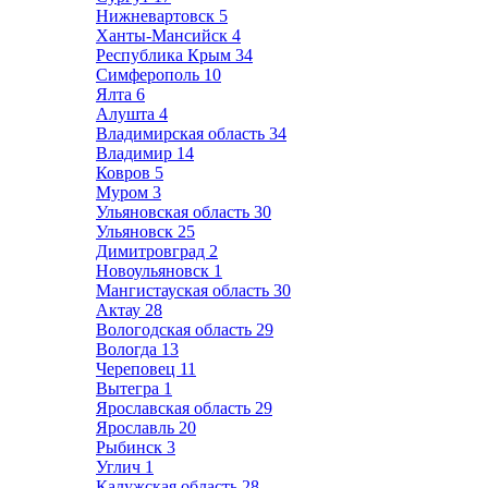
Нижневартовск
5
Ханты-Мансийск
4
Республика Крым
34
Симферополь
10
Ялта
6
Алушта
4
Владимирская область
34
Владимир
14
Ковров
5
Муром
3
Ульяновская область
30
Ульяновск
25
Димитровград
2
Новоульяновск
1
Мангистауская область
30
Актау
28
Вологодская область
29
Вологда
13
Череповец
11
Вытегра
1
Ярославская область
29
Ярославль
20
Рыбинск
3
Углич
1
Калужская область
28