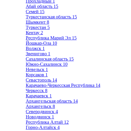
Прохладный
1
Абай область
15
Семей
15
Туркестанская область
15
Шымкент
8
Туркестан
5
Кентау
2
Республика Марий Эл
15
Йошкар-Ола
10
Волжск
1
Звенигово
1
Сахалинская область
15
Южно-Сахалинск
10
Невельск
1
Корсаков
1
Севастополь
14
Карачаево-Черкесская Республика
14
Черкесск
8
Карачаевск
1
Архангельская область
14
Архангельск
8
Северодвинск
4
Новодвинск
1
Республика Алтай
12
Горно-Алтайск
4