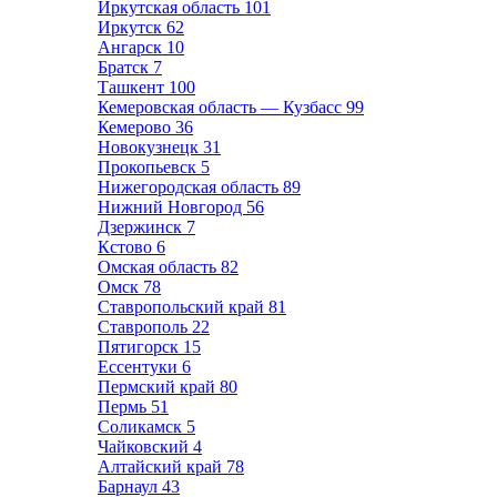
Иркутская область
101
Иркутск
62
Ангарск
10
Братск
7
Ташкент
100
Кемеровская область — Кузбасс
99
Кемерово
36
Новокузнецк
31
Прокопьевск
5
Нижегородская область
89
Нижний Новгород
56
Дзержинск
7
Кстово
6
Омская область
82
Омск
78
Ставропольский край
81
Ставрополь
22
Пятигорск
15
Ессентуки
6
Пермский край
80
Пермь
51
Соликамск
5
Чайковский
4
Алтайский край
78
Барнаул
43