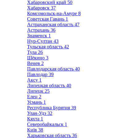
Хабаровский край
50
Хабаровск
37
Комсомольск-на-Амуре
8
Советская Гавань
1
Астраханская область
47
Астрахань
36
Знаменск
1
Нур-Султан
43
Тульская область
42
Тула
26
Щёкино
3
Венев
2
Павлодарская область
40
Павлодар
39
Аксу
1
Липецкая область
40
Липецк
25
Елец
2
Усмань
1
Республика Бурятия
39
Улан-Удэ
32
Кяхта
1
Северобайкальск
1
Київ
38
Харьковская область
36