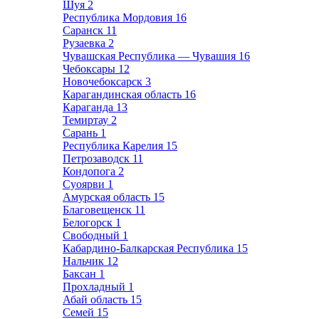
Шуя
2
Республика Мордовия
16
Саранск
11
Рузаевка
2
Чувашская Республика — Чувашия
16
Чебоксары
12
Новочебоксарск
3
Карагандинская область
16
Караганда
13
Темиртау
2
Сарань
1
Республика Карелия
15
Петрозаводск
11
Кондопога
2
Суоярви
1
Амурская область
15
Благовещенск
11
Белогорск
1
Свободный
1
Кабардино-Балкарская Республика
15
Нальчик
12
Баксан
1
Прохладный
1
Абай область
15
Семей
15