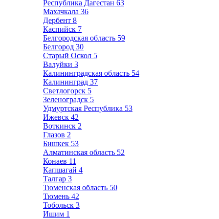
Республика Дагестан
63
Махачкала
36
Дербент
8
Каспийск
7
Белгородская область
59
Белгород
30
Старый Оскол
5
Валуйки
3
Калининградская область
54
Калининград
37
Светлогорск
5
Зеленоградск
5
Удмуртская Республика
53
Ижевск
42
Воткинск
2
Глазов
2
Бишкек
53
Алматинская область
52
Конаев
11
Капшагай
4
Талгар
3
Тюменская область
50
Тюмень
42
Тобольск
3
Ишим
1