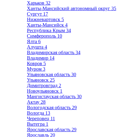
Харьков
32
Ханты-Мансийский автономный округ
35
Сургут
17
Нижневартовск
5
Ханты-Мансийск
4
Республика Крым
34
Симферополь
10
Ялта
6
Алушта
4
Владимирская область
34
Владимир
14
Ковров
5
Муром
3
Ульяновская область
30
Ульяновск
25
Димитровград
2
Новоульяновск
1
Мангистауская область
30
Актау
28
Вологодская область
29
Вологда
13
Череповец
11
Вытегра
1
Ярославская область
29
Ярославль
20