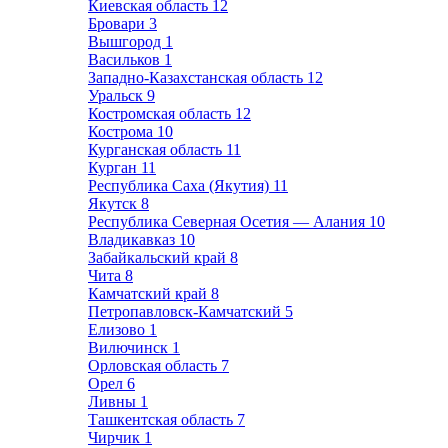
Киевская область
12
Бровари
3
Вышгород
1
Васильков
1
Западно-Казахстанская область
12
Уральск
9
Костромская область
12
Кострома
10
Курганская область
11
Курган
11
Республика Саха (Якутия)
11
Якутск
8
Республика Северная Осетия — Алания
10
Владикавказ
10
Забайкальский край
8
Чита
8
Камчатский край
8
Петропавловск-Камчатский
5
Елизово
1
Вилючинск
1
Орловская область
7
Орел
6
Ливны
1
Ташкентская область
7
Чирчик
1