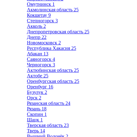
Омутнинск
1
Акмолинская область
25
Кокшетау
9
Степногорск
3
Акколь
2
Днепропетровская область
25
Днепр
22
Новомосковск
2
Республика Хакасия
25
Абакан
13
Саяногорск
4
Черногорск
3
Актюбинская область
25
Актобе
25
Оренбургская область
25
Оренбург
16
Бузулук
2
Орск
2
Рязанская область
24
Рязань
18
Скопин
1
Шацк
1
Тверская область
23
Тверь
14
Вышний Волочёк
2