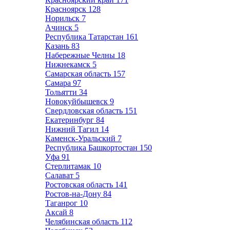
Красноярск
128
Норильск
7
Ачинск
5
Республика Татарстан
161
Казань
83
Набережные Челны
18
Нижнекамск
5
Самарская область
157
Самара
97
Тольятти
34
Новокуйбышевск
9
Свердловская область
151
Екатеринбург
84
Нижний Тагил
14
Каменск-Уральский
7
Республика Башкортостан
150
Уфа
91
Стерлитамак
10
Салават
5
Ростовская область
141
Ростов-на-Дону
84
Таганрог
10
Аксай
8
Челябинская область
112