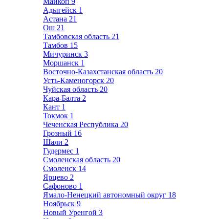
Майкоп
9
Адыгейск
1
Астана
21
Ош
21
Тамбовская область
21
Тамбов
15
Мичуринск
3
Моршанск
1
Восточно-Казахстанская область
20
Усть-Каменогорск
20
Чуйская область
20
Кара-Балта
2
Кант
1
Токмок
1
Чеченская Республика
20
Грозный
16
Шали
2
Гудермес
1
Смоленская область
20
Смоленск
14
Ярцево
2
Сафоново
1
Ямало-Ненецкий автономный округ
18
Ноябрьск
9
Новый Уренгой
3