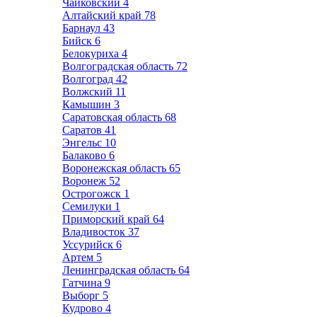
Чайковский
4
Алтайский край
78
Барнаул
43
Бийск
6
Белокуриха
4
Волгоградская область
72
Волгоград
42
Волжский
11
Камышин
3
Саратовская область
68
Саратов
41
Энгельс
10
Балаково
6
Воронежская область
65
Воронеж
52
Острогожск
1
Семилуки
1
Приморский край
64
Владивосток
37
Уссурийск
6
Артем
5
Ленинградская область
64
Гатчина
9
Выборг
5
Кудрово
4