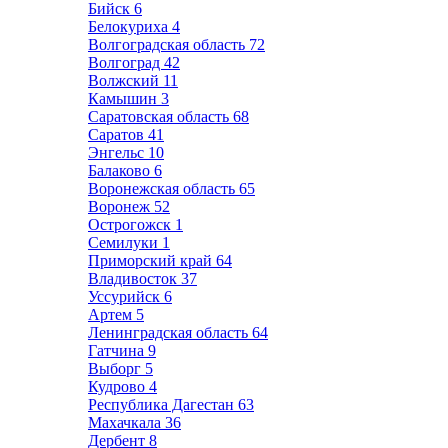
Бийск
6
Белокуриха
4
Волгоградская область
72
Волгоград
42
Волжский
11
Камышин
3
Саратовская область
68
Саратов
41
Энгельс
10
Балаково
6
Воронежская область
65
Воронеж
52
Острогожск
1
Семилуки
1
Приморский край
64
Владивосток
37
Уссурийск
6
Артем
5
Ленинградская область
64
Гатчина
9
Выборг
5
Кудрово
4
Республика Дагестан
63
Махачкала
36
Дербент
8