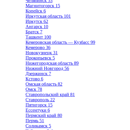
Челябинск
53
Магнитогорск
15
Копейск
6
Иркутская область
101
Иркутск
62
Ангарск
10
Братск
7
Ташкент
100
Кемеровская область — Кузбасс
99
Кемерово
36
Новокузнецк
31
Прокопьевск
5
Нижегородская область
89
Нижний Новгород
56
Дзержинск
7
Кстово
6
Омская область
82
Омск
78
Ставропольский край
81
Ставрополь
22
Пятигорск
15
Ессентуки
6
Пермский край
80
Пермь
51
Соликамск
5