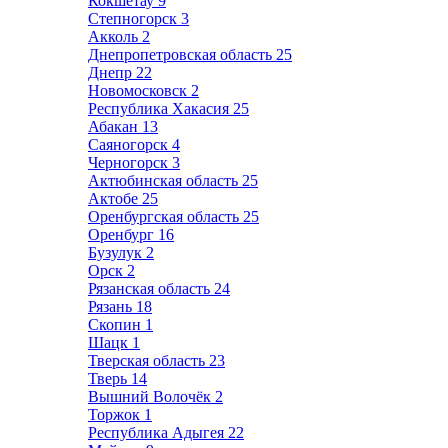
Кокшетау
9
Степногорск
3
Акколь
2
Днепропетровская область
25
Днепр
22
Новомосковск
2
Республика Хакасия
25
Абакан
13
Саяногорск
4
Черногорск
3
Актюбинская область
25
Актобе
25
Оренбургская область
25
Оренбург
16
Бузулук
2
Орск
2
Рязанская область
24
Рязань
18
Скопин
1
Шацк
1
Тверская область
23
Тверь
14
Вышний Волочёк
2
Торжок
1
Республика Адыгея
22