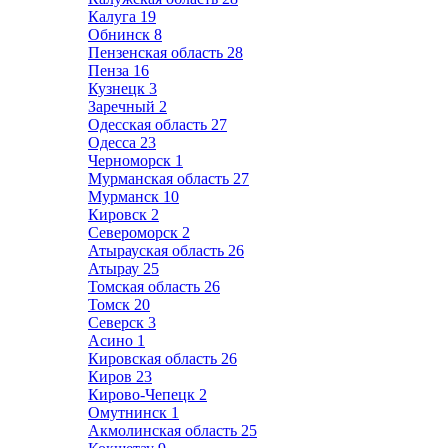
Калуга
19
Обнинск
8
Пензенская область
28
Пенза
16
Кузнецк
3
Заречный
2
Одесская область
27
Одесса
23
Черноморск
1
Мурманская область
27
Мурманск
10
Кировск
2
Североморск
2
Атырауская область
26
Атырау
25
Томская область
26
Томск
20
Северск
3
Асино
1
Кировская область
26
Киров
23
Кирово-Чепецк
2
Омутнинск
1
Акмолинская область
25