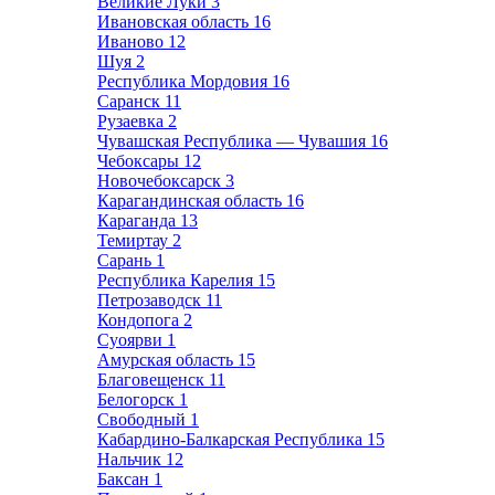
Великие Луки
3
Ивановская область
16
Иваново
12
Шуя
2
Республика Мордовия
16
Саранск
11
Рузаевка
2
Чувашская Республика — Чувашия
16
Чебоксары
12
Новочебоксарск
3
Карагандинская область
16
Караганда
13
Темиртау
2
Сарань
1
Республика Карелия
15
Петрозаводск
11
Кондопога
2
Суоярви
1
Амурская область
15
Благовещенск
11
Белогорск
1
Свободный
1
Кабардино-Балкарская Республика
15
Нальчик
12
Баксан
1