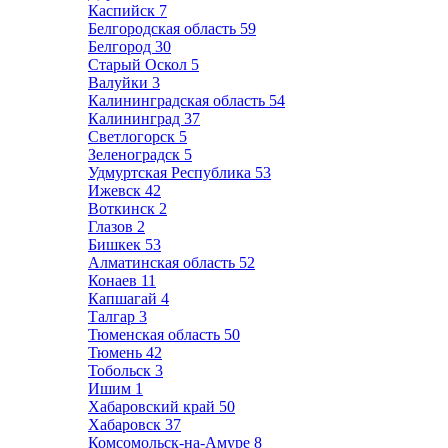
Каспийск
7
Белгородская область
59
Белгород
30
Старый Оскол
5
Валуйки
3
Калининградская область
54
Калининград
37
Светлогорск
5
Зеленоградск
5
Удмуртская Республика
53
Ижевск
42
Воткинск
2
Глазов
2
Бишкек
53
Алматинская область
52
Конаев
11
Капшагай
4
Талгар
3
Тюменская область
50
Тюмень
42
Тобольск
3
Ишим
1
Хабаровский край
50
Хабаровск
37
Комсомольск-на-Амуре
8