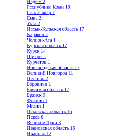
Надым
2
Республика Коми
18
Сыктывкар
7
Емва
2
Ухта
2
Иссык-Кульская область
17
Каракол
2
Чолпон-Ата
1
Курская область
17
Курск
14
Щигры
1
Курчатов
1
Новгородская область
17
Великий Новгород
11
Пестово
2
Боровичи
1
Брянская область
17
Брянск
9
Фокино
1
Мглин
1
Псковская область
16
Псков
8
Великие Луки
3
Ивановская область
16
Иваново
12