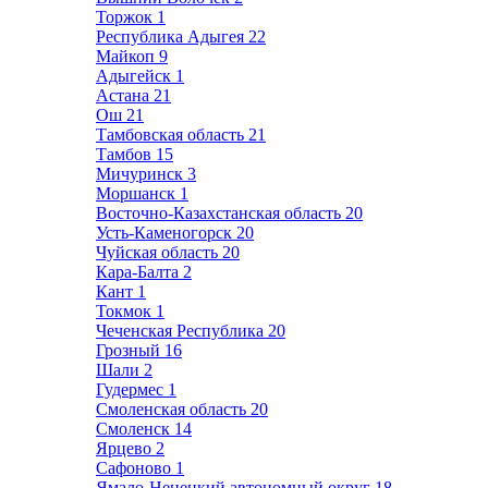
Торжок
1
Республика Адыгея
22
Майкоп
9
Адыгейск
1
Астана
21
Ош
21
Тамбовская область
21
Тамбов
15
Мичуринск
3
Моршанск
1
Восточно-Казахстанская область
20
Усть-Каменогорск
20
Чуйская область
20
Кара-Балта
2
Кант
1
Токмок
1
Чеченская Республика
20
Грозный
16
Шали
2
Гудермес
1
Смоленская область
20
Смоленск
14
Ярцево
2
Сафоново
1
Ямало-Ненецкий автономный округ
18