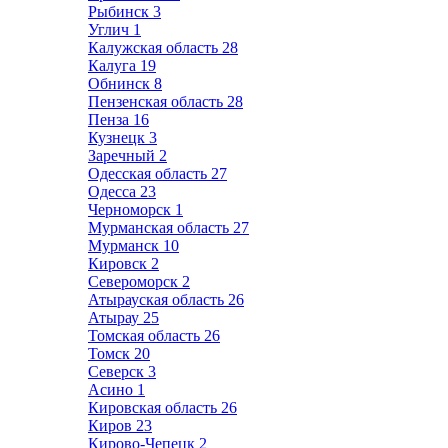
Рыбинск
3
Углич
1
Калужская область
28
Калуга
19
Обнинск
8
Пензенская область
28
Пенза
16
Кузнецк
3
Заречный
2
Одесская область
27
Одесса
23
Черноморск
1
Мурманская область
27
Мурманск
10
Кировск
2
Североморск
2
Атырауская область
26
Атырау
25
Томская область
26
Томск
20
Северск
3
Асино
1
Кировская область
26
Киров
23
Кирово-Чепецк
2