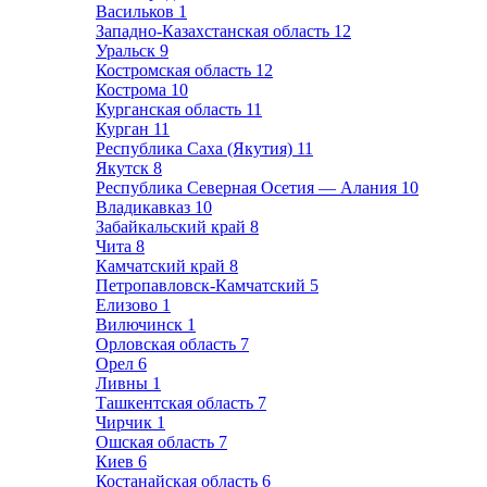
Васильков
1
Западно-Казахстанская область
12
Уральск
9
Костромская область
12
Кострома
10
Курганская область
11
Курган
11
Республика Саха (Якутия)
11
Якутск
8
Республика Северная Осетия — Алания
10
Владикавказ
10
Забайкальский край
8
Чита
8
Камчатский край
8
Петропавловск-Камчатский
5
Елизово
1
Вилючинск
1
Орловская область
7
Орел
6
Ливны
1
Ташкентская область
7
Чирчик
1
Ошская область
7
Киев
6
Костанайская область
6