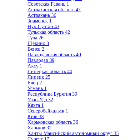
Советская Гавань
1
Астраханская область
47
Астрахань
36
Знаменск
1
Нур-Султан
43
Тульская область
42
Тула
26
Щёкино
3
Венев
2
Павлодарская область
40
Павлодар
39
Аксу
1
Липецкая область
40
Липецк
25
Елец
2
Усмань
1
Республика Бурятия
39
Улан-Удэ
32
Кяхта
1
Северобайкальск
1
Київ
38
Харьковская область
36
Харьков
32
Ханты-Мансийский автономный округ
35
Сургут
17