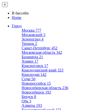
×
В бассейн
Home
Город
Москва
777
Московский
5
Зеленоград
4
Троицк
2
Санкт-Петербург
452
Московская область
342
Балашиха
21
Химки
17
Красногорск
17
Краснодарский край
323
Краснодар
142
Сочи
50
Новороссийск
15
Новосибирская область
236
Новосибирск
192
Бердск
8
Обь
3
Алматы
193
Красноярский край
171