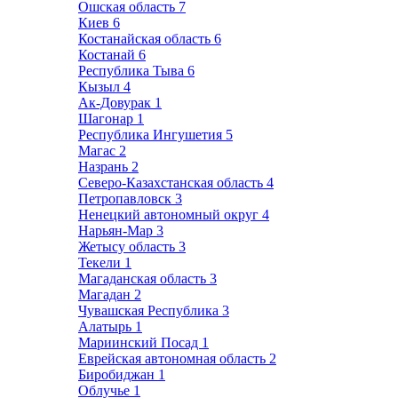
Ошская область
7
Киев
6
Костанайская область
6
Костанай
6
Республика Тыва
6
Кызыл
4
Ак-Довурак
1
Шагонар
1
Республика Ингушетия
5
Магас
2
Назрань
2
Северо-Казахстанская область
4
Петропавловск
3
Ненецкий автономный округ
4
Нарьян-Мар
3
Жетысу область
3
Текели
1
Магаданская область
3
Магадан
2
Чувашская Республика
3
Алатырь
1
Мариинский Посад
1
Еврейская автономная область
2
Биробиджан
1
Облучье
1