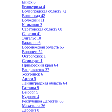
Бийск
6
Белокуриха
4
Волгоградская область
72
Волгоград
42
Волжский
11
Камышин
3
Саратовская область
68
Саратов
41
Энгельс
10
Балаково
6
Воронежская область
65
Воронеж
52
Острогожск
1
Семилуки
1
Приморский край
64
Владивосток
37
Уссурийск
6
Артем
5
Ленинградская область
64
Гатчина
9
Выборг
5
Кудрово
4
Республика Дагестан
63
Махачкала
36
Дербент
8