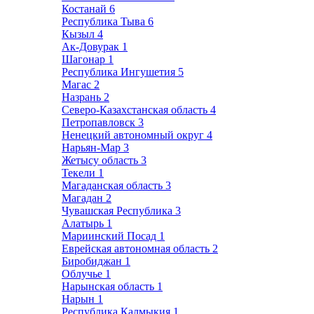
Костанай
6
Республика Тыва
6
Кызыл
4
Ак-Довурак
1
Шагонар
1
Республика Ингушетия
5
Магас
2
Назрань
2
Северо-Казахстанская область
4
Петропавловск
3
Ненецкий автономный округ
4
Нарьян-Мар
3
Жетысу область
3
Текели
1
Магаданская область
3
Магадан
2
Чувашская Республика
3
Алатырь
1
Мариинский Посад
1
Еврейская автономная область
2
Биробиджан
1
Облучье
1
Нарынская область
1
Нарын
1
Республика Калмыкия
1