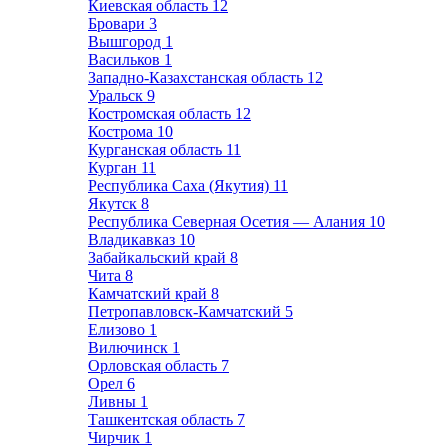
Киевская область
12
Бровари
3
Вышгород
1
Васильков
1
Западно-Казахстанская область
12
Уральск
9
Костромская область
12
Кострома
10
Курганская область
11
Курган
11
Республика Саха (Якутия)
11
Якутск
8
Республика Северная Осетия — Алания
10
Владикавказ
10
Забайкальский край
8
Чита
8
Камчатский край
8
Петропавловск-Камчатский
5
Елизово
1
Вилючинск
1
Орловская область
7
Орел
6
Ливны
1
Ташкентская область
7
Чирчик
1