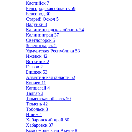
Каспийск
7
Белгородская область
59
Белгород
30
Старый Оскол
5
Валуйки
3
Калининградская область
54
Калининград
37
Светлогорск
5
Зеленоградск
5
Удмуртская Республика
53
Ижевск
42
Воткинск
2
Глазов
2
Бишкек
53
Алматинская область
52
Конаев
11
Капшагай
4
Талгар
3
Тюменская область
50
Тюмень
42
Тобольск
3
Ишим
1
Хабаровский край
50
Хабаровск
37
Комсомольск-на-Амуре
8