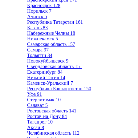
Красноярск
128
Норильск
7
Ачинск
5
Республика Татарстан
161
Казань
83
Набережные Челны
18
Нижнекамск
5
Самарская область
157
Самара
97
Тольятти
34
Новокуйбышевск
9
Свердловская область
151
Екатеринбург
84
Нижний Тагил
14
Каменск-Уральский
7
Республика Башкортостан
150
Уфа
91
Стерлитамак
10
Салават
5
Ростовская область
141
Ростов-на-Дону
84
Таганрог
10
Аксай
8
Челябинская область
112