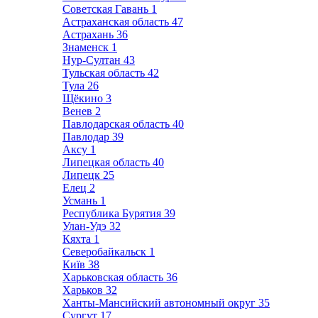
Советская Гавань
1
Астраханская область
47
Астрахань
36
Знаменск
1
Нур-Султан
43
Тульская область
42
Тула
26
Щёкино
3
Венев
2
Павлодарская область
40
Павлодар
39
Аксу
1
Липецкая область
40
Липецк
25
Елец
2
Усмань
1
Республика Бурятия
39
Улан-Удэ
32
Кяхта
1
Северобайкальск
1
Київ
38
Харьковская область
36
Харьков
32
Ханты-Мансийский автономный округ
35
Сургут
17