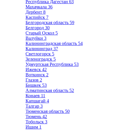
Республика Дагестан
63
Махачкала
36
Дербент
8
Каспийск
7
Белгородская область
59
Белгород
30
Старый Оскол
5
Валуйки
3
Калининградская область
54
Калининград
37
Светлогорск
5
Зеленоградск
5
Удмуртская Республика
53
Ижевск
42
Воткинск
2
Глазов
2
Бишкек
53
Алматинская область
52
Конаев
11
Капшагай
4
Талгар
3
Тюменская область
50
Тюмень
42
Тобольск
3
Ишим
1