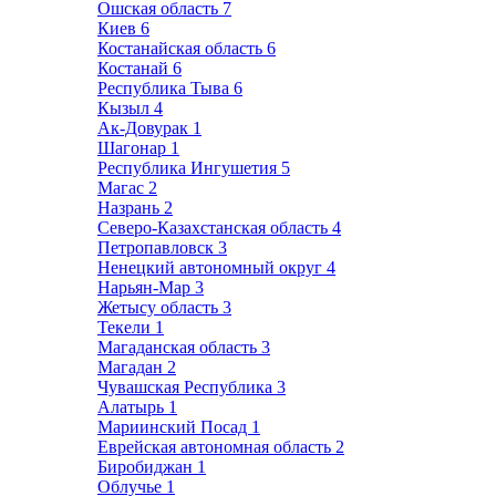
Ошская область
7
Киев
6
Костанайская область
6
Костанай
6
Республика Тыва
6
Кызыл
4
Ак-Довурак
1
Шагонар
1
Республика Ингушетия
5
Магас
2
Назрань
2
Северо-Казахстанская область
4
Петропавловск
3
Ненецкий автономный округ
4
Нарьян-Мар
3
Жетысу область
3
Текели
1
Магаданская область
3
Магадан
2
Чувашская Республика
3
Алатырь
1
Мариинский Посад
1
Еврейская автономная область
2
Биробиджан
1
Облучье
1