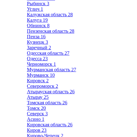
Рыбинск
3
Углич
1
Калужская область
28
Калуга
19
Обнинск
8
Пензенская область
28
Пенза
16
Кузнецк
3
Заречный
2
Одесская область
27
Одесса
23
Черноморск
1
Мурманская область
27
Мурманск
10
Кировск
2
Североморск
2
Атырауская область
26
Атырау
25
Томская область
26
Томск
20
Северск
3
Асино
1
Кировская область
26
Киров
23
Кирово-Чепецк
2