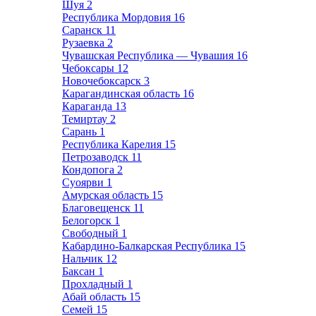
Шуя
2
Республика Мордовия
16
Саранск
11
Рузаевка
2
Чувашская Республика — Чувашия
16
Чебоксары
12
Новочебоксарск
3
Карагандинская область
16
Караганда
13
Темиртау
2
Сарань
1
Республика Карелия
15
Петрозаводск
11
Кондопога
2
Суоярви
1
Амурская область
15
Благовещенск
11
Белогорск
1
Свободный
1
Кабардино-Балкарская Республика
15
Нальчик
12
Баксан
1
Прохладный
1
Абай область
15
Семей
15