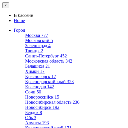
×
В бассейн
Home
Город
Москва
777
Московский
5
Зеленоград
4
Троицк
2
Санкт-Петербург
452
Московская область
342
Балашиха
21
Химки
17
Красногорск
17
Краснодарский край
323
Краснодар
142
Сочи
50
Новороссийск
15
Новосибирская область
236
Новосибирск
192
Бердск
8
Обь
3
Алматы
193
Красноярский край
171