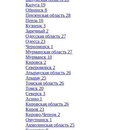
Калуга
19
Обнинск
8
Пензенская область
28
Пенза
16
Кузнецк
3
Заречный
2
Одесская область
27
Одесса
23
Черноморск
1
Мурманская область
27
Мурманск
10
Кировск
2
Североморск
2
Атырауская область
26
Атырау
25
Томская область
26
Томск
20
Северск
3
Асино
1
Кировская область
26
Киров
23
Кирово-Чепецк
2
Омутнинск
1
Акмолинская область
25