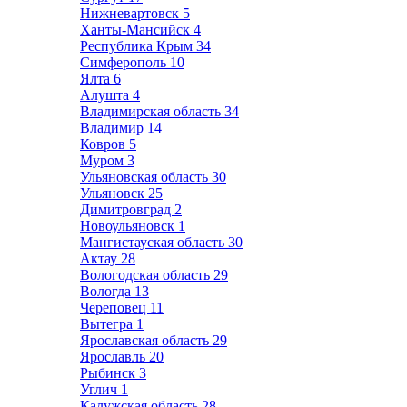
Нижневартовск
5
Ханты-Мансийск
4
Республика Крым
34
Симферополь
10
Ялта
6
Алушта
4
Владимирская область
34
Владимир
14
Ковров
5
Муром
3
Ульяновская область
30
Ульяновск
25
Димитровград
2
Новоульяновск
1
Мангистауская область
30
Актау
28
Вологодская область
29
Вологда
13
Череповец
11
Вытегра
1
Ярославская область
29
Ярославль
20
Рыбинск
3
Углич
1
Калужская область
28