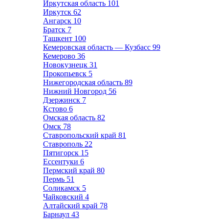
Иркутская область
101
Иркутск
62
Ангарск
10
Братск
7
Ташкент
100
Кемеровская область — Кузбасс
99
Кемерово
36
Новокузнецк
31
Прокопьевск
5
Нижегородская область
89
Нижний Новгород
56
Дзержинск
7
Кстово
6
Омская область
82
Омск
78
Ставропольский край
81
Ставрополь
22
Пятигорск
15
Ессентуки
6
Пермский край
80
Пермь
51
Соликамск
5
Чайковский
4
Алтайский край
78
Барнаул
43