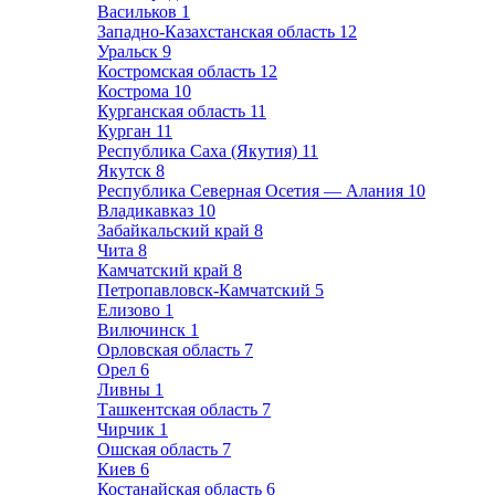
Васильков
1
Западно-Казахстанская область
12
Уральск
9
Костромская область
12
Кострома
10
Курганская область
11
Курган
11
Республика Саха (Якутия)
11
Якутск
8
Республика Северная Осетия — Алания
10
Владикавказ
10
Забайкальский край
8
Чита
8
Камчатский край
8
Петропавловск-Камчатский
5
Елизово
1
Вилючинск
1
Орловская область
7
Орел
6
Ливны
1
Ташкентская область
7
Чирчик
1
Ошская область
7
Киев
6
Костанайская область
6