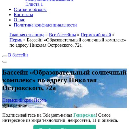
Элиста
1
Статьи и обзоры
Контакты
О нас
Политика конфиденциальности
Главная страница
»
Все бассейны
»
Пермский край
»
Пермь
»
Бассейн «Образовательный солнечный комплекс»
по адресу Николая Островского, 72а
В бассейн
Бассейн «Образовательный солнечный
комплекс» по адресу Николая
Островского, 72а
Пермский край
Пермь
В избранное
Подписывайтесь на Telegram-канал
Генережка
! Самое
интересное из мира технологий, нейросетей, IT и бизнеса.