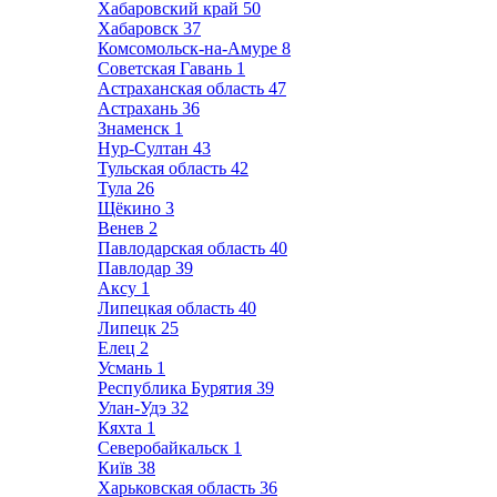
Хабаровский край
50
Хабаровск
37
Комсомольск-на-Амуре
8
Советская Гавань
1
Астраханская область
47
Астрахань
36
Знаменск
1
Нур-Султан
43
Тульская область
42
Тула
26
Щёкино
3
Венев
2
Павлодарская область
40
Павлодар
39
Аксу
1
Липецкая область
40
Липецк
25
Елец
2
Усмань
1
Республика Бурятия
39
Улан-Удэ
32
Кяхта
1
Северобайкальск
1
Київ
38
Харьковская область
36