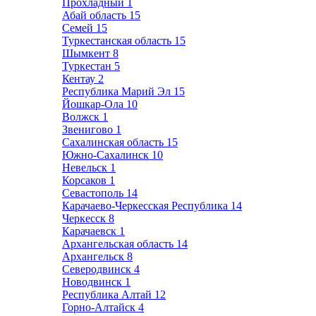
Прохладный
1
Абай область
15
Семей
15
Туркестанская область
15
Шымкент
8
Туркестан
5
Кентау
2
Республика Марий Эл
15
Йошкар-Ола
10
Волжск
1
Звенигово
1
Сахалинская область
15
Южно-Сахалинск
10
Невельск
1
Корсаков
1
Севастополь
14
Карачаево-Черкесская Республика
14
Черкесск
8
Карачаевск
1
Архангельская область
14
Архангельск
8
Северодвинск
4
Новодвинск
1
Республика Алтай
12
Горно-Алтайск
4