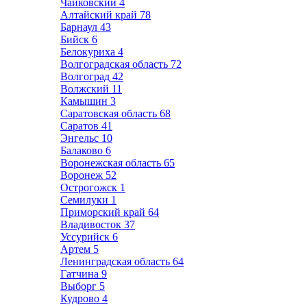
Чайковский
4
Алтайский край
78
Барнаул
43
Бийск
6
Белокуриха
4
Волгоградская область
72
Волгоград
42
Волжский
11
Камышин
3
Саратовская область
68
Саратов
41
Энгельс
10
Балаково
6
Воронежская область
65
Воронеж
52
Острогожск
1
Семилуки
1
Приморский край
64
Владивосток
37
Уссурийск
6
Артем
5
Ленинградская область
64
Гатчина
9
Выборг
5
Кудрово
4