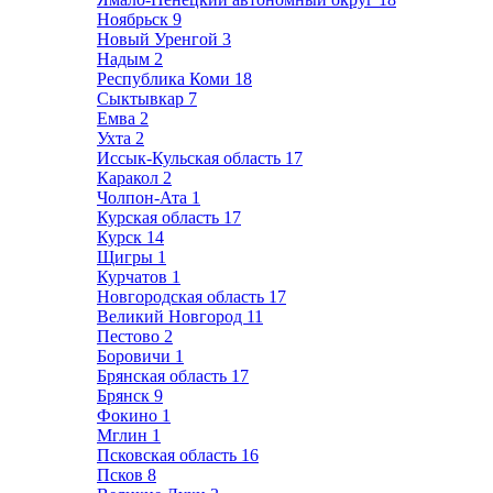
Ноябрьск
9
Новый Уренгой
3
Надым
2
Республика Коми
18
Сыктывкар
7
Емва
2
Ухта
2
Иссык-Кульская область
17
Каракол
2
Чолпон-Ата
1
Курская область
17
Курск
14
Щигры
1
Курчатов
1
Новгородская область
17
Великий Новгород
11
Пестово
2
Боровичи
1
Брянская область
17
Брянск
9
Фокино
1
Мглин
1
Псковская область
16
Псков
8