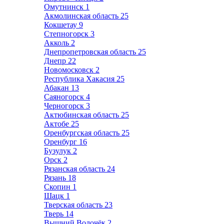
Омутнинск
1
Акмолинская область
25
Кокшетау
9
Степногорск
3
Акколь
2
Днепропетровская область
25
Днепр
22
Новомосковск
2
Республика Хакасия
25
Абакан
13
Саяногорск
4
Черногорск
3
Актюбинская область
25
Актобе
25
Оренбургская область
25
Оренбург
16
Бузулук
2
Орск
2
Рязанская область
24
Рязань
18
Скопин
1
Шацк
1
Тверская область
23
Тверь
14
Вышний Волочёк
2