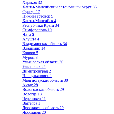
Харьков
32
Ханты-Мансийский автономный округ
35
Сургут
17
Нижневартовск
5
Ханты-Мансийск
4
Республика Крым
34
Симферополь
10
Ялта
6
Алушта
4
Владимирская область
34
Владимир
14
Ковров
5
Муром
3
Ульяновская область
30
Ульяновск
25
Димитровград
2
Новоульяновск
1
Мангистауская область
30
Актау
28
Вологодская область
29
Вологда
13
Череповец
11
Вытегра
1
Ярославская область
29
Ярославль
20