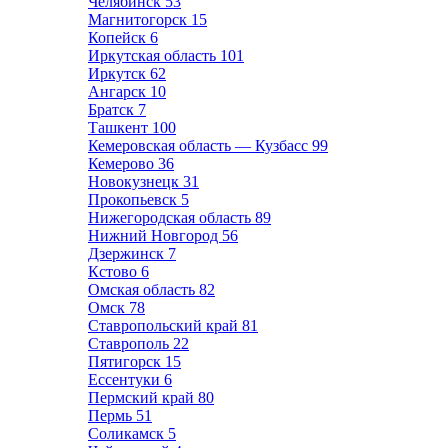
Челябинск
53
Магнитогорск
15
Копейск
6
Иркутская область
101
Иркутск
62
Ангарск
10
Братск
7
Ташкент
100
Кемеровская область — Кузбасс
99
Кемерово
36
Новокузнецк
31
Прокопьевск
5
Нижегородская область
89
Нижний Новгород
56
Дзержинск
7
Кстово
6
Омская область
82
Омск
78
Ставропольский край
81
Ставрополь
22
Пятигорск
15
Ессентуки
6
Пермский край
80
Пермь
51
Соликамск
5