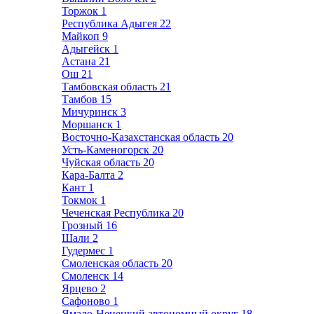
Торжок
1
Республика Адыгея
22
Майкоп
9
Адыгейск
1
Астана
21
Ош
21
Тамбовская область
21
Тамбов
15
Мичуринск
3
Моршанск
1
Восточно-Казахстанская область
20
Усть-Каменогорск
20
Чуйская область
20
Кара-Балта
2
Кант
1
Токмок
1
Чеченская Республика
20
Грозный
16
Шали
2
Гудермес
1
Смоленская область
20
Смоленск
14
Ярцево
2
Сафоново
1
Ямало-Ненецкий автономный округ
18