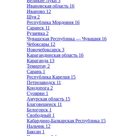
Великие Луки
3
Ивановская область
16
Иваново
12
Шуя
2
Республика Мордовия
16
Саранск
11
Рузаевка
2
Чувашская Республика — Чувашия
16
Чебоксары
12
Новочебоксарск
3
Карагандинская область
16
Караганда
13
Темиртау
2
Сарань
1
Республика Карелия
15
Петрозаводск
11
Кондопога
2
Суоярви
1
Амурская область
15
Благовещенск
11
Белогорск
1
Свободный
1
Кабардино-Балкарская Республика
15
Нальчик
12
Баксан
1