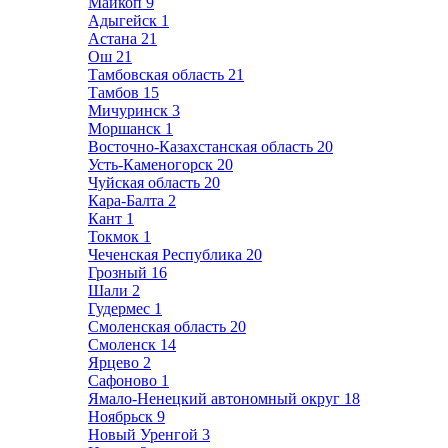
Майкоп
9
Адыгейск
1
Астана
21
Ош
21
Тамбовская область
21
Тамбов
15
Мичуринск
3
Моршанск
1
Восточно-Казахстанская область
20
Усть-Каменогорск
20
Чуйская область
20
Кара-Балта
2
Кант
1
Токмок
1
Чеченская Республика
20
Грозный
16
Шали
2
Гудермес
1
Смоленская область
20
Смоленск
14
Ярцево
2
Сафоново
1
Ямало-Ненецкий автономный округ
18
Ноябрьск
9
Новый Уренгой
3