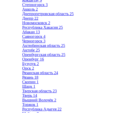
Кокшетау
9
Степногорск
3
Акколь
2
Днепропетровская область
25
Днепр
22
Новомосковск
2
Республика Хакасия
25
Абакан
13
Саяногорск
4
Черногорск
3
Актюбинская область
25
Актобе
25
Оренбургская область
25
Оренбург
16
Бузулук
2
Орск
2
Рязанская область
24
Рязань
18
Скопин
1
Шацк
1
Тверская область
23
Тверь
14
Вышний Волочёк
2
Торжок
1
Республика Адыгея
22