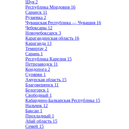
Шуя
2
Республика Мордовия
16
Саранск
11
Рузаевка
2
Чувашская Республика — Чувашия
16
Чебоксары
12
Новочебоксарск
3
Карагандинская область
16
Караганда
13
Темиртау
2
Сарань
1
Республика Карелия
15
Петрозаводск
11
Кондопога
2
Суоярви
1
Амурская область
15
Благовещенск
11
Белогорск
1
Свободный
1
Кабардино-Балкарская Республика
15
Нальчик
12
Баксан
1
Прохладный
1
Абай область
15
Семей
15