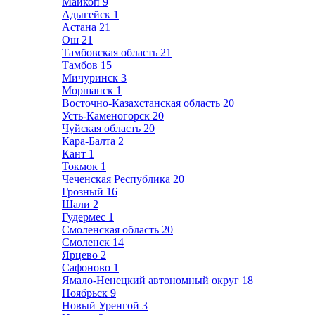
Майкоп
9
Адыгейск
1
Астана
21
Ош
21
Тамбовская область
21
Тамбов
15
Мичуринск
3
Моршанск
1
Восточно-Казахстанская область
20
Усть-Каменогорск
20
Чуйская область
20
Кара-Балта
2
Кант
1
Токмок
1
Чеченская Республика
20
Грозный
16
Шали
2
Гудермес
1
Смоленская область
20
Смоленск
14
Ярцево
2
Сафоново
1
Ямало-Ненецкий автономный округ
18
Ноябрьск
9
Новый Уренгой
3