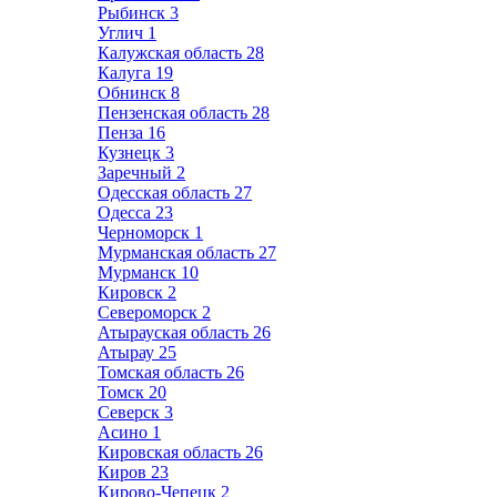
Рыбинск
3
Углич
1
Калужская область
28
Калуга
19
Обнинск
8
Пензенская область
28
Пенза
16
Кузнецк
3
Заречный
2
Одесская область
27
Одесса
23
Черноморск
1
Мурманская область
27
Мурманск
10
Кировск
2
Североморск
2
Атырауская область
26
Атырау
25
Томская область
26
Томск
20
Северск
3
Асино
1
Кировская область
26
Киров
23
Кирово-Чепецк
2