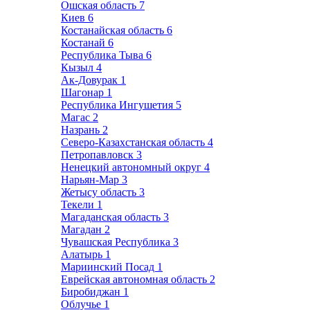
Ошская область
7
Киев
6
Костанайская область
6
Костанай
6
Республика Тыва
6
Кызыл
4
Ак-Довурак
1
Шагонар
1
Республика Ингушетия
5
Магас
2
Назрань
2
Северо-Казахстанская область
4
Петропавловск
3
Ненецкий автономный округ
4
Нарьян-Мар
3
Жетысу область
3
Текели
1
Магаданская область
3
Магадан
2
Чувашская Республика
3
Алатырь
1
Мариинский Посад
1
Еврейская автономная область
2
Биробиджан
1
Облучье
1