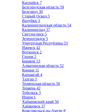
Каспийск
7
Белгородская область
59
Белгород
30
Старый Оскол
5
Валуйки
3
Калининградская область
54
Калининград
37
Светлогорск
5
Зеленоградск
5
Удмуртская Республика
53
Ижевск
42
Воткинск
2
Глазов
2
Бишкек
53
Алматинская область
52
Конаев
11
Капшагай
4
Талгар
3
Тюменская область
50
Тюмень
42
Тобольск
3
Ишим
1
Хабаровский край
50
Хабаровск
37
Комсомольск-на-Амуре
8