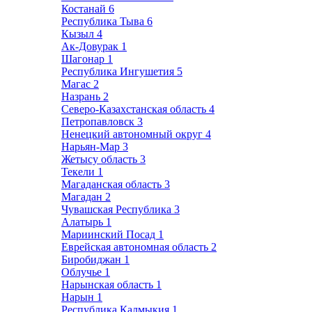
Костанай
6
Республика Тыва
6
Кызыл
4
Ак-Довурак
1
Шагонар
1
Республика Ингушетия
5
Магас
2
Назрань
2
Северо-Казахстанская область
4
Петропавловск
3
Ненецкий автономный округ
4
Нарьян-Мар
3
Жетысу область
3
Текели
1
Магаданская область
3
Магадан
2
Чувашская Республика
3
Алатырь
1
Мариинский Посад
1
Еврейская автономная область
2
Биробиджан
1
Облучье
1
Нарынская область
1
Нарын
1
Республика Калмыкия
1