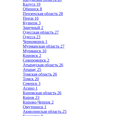
Калуга
19
Обнинск
8
Пензенская область
28
Пенза
16
Кузнецк
3
Заречный
2
Одесская область
27
Одесса
23
Черноморск
1
Мурманская область
27
Мурманск
10
Кировск
2
Североморск
2
Атырауская область
26
Атырау
25
Томская область
26
Томск
20
Северск
3
Асино
1
Кировская область
26
Киров
23
Кирово-Чепецк
2
Омутнинск
1
Акмолинская область
25