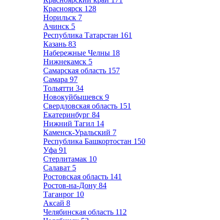
Красноярск
128
Норильск
7
Ачинск
5
Республика Татарстан
161
Казань
83
Набережные Челны
18
Нижнекамск
5
Самарская область
157
Самара
97
Тольятти
34
Новокуйбышевск
9
Свердловская область
151
Екатеринбург
84
Нижний Тагил
14
Каменск-Уральский
7
Республика Башкортостан
150
Уфа
91
Стерлитамак
10
Салават
5
Ростовская область
141
Ростов-на-Дону
84
Таганрог
10
Аксай
8
Челябинская область
112