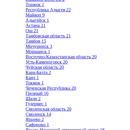
Торжок
1
Республика Адыгея
22
Майкоп
9
Адыгейск
1
Астана
21
Ош
21
Тамбовская область
21
Тамбов
15
Мичуринск
3
Моршанск
1
Восточно-Казахстанская область
20
Усть-Каменогорск
20
Чуйская область
20
Кара-Балта
2
Кант
1
Токмок
1
Чеченская Республика
20
Грозный
16
Шали
2
Гудермес
1
Смоленская область
20
Смоленск
14
Ярцево
2
Сафоново
1
Ямало-Ненецкий автономный округ
18