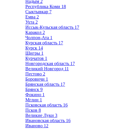
Надым
2
Республика Коми
18
Сыктывкар
7
Емва
2
Ухта
2
Иссык-Кульская область
17
Каракол
2
Чолпон-Ата
1
Курская область
17
Курск
14
Щигры
1
Курчатов
1
Новгородская область
17
Великий Новгород
11
Пестово
2
Боровичи
1
Брянская область
17
Брянск
9
Фокино
1
Мглин
1
Псковская область
16
Псков
8
Великие Луки
3
Ивановская область
16
Иваново
12