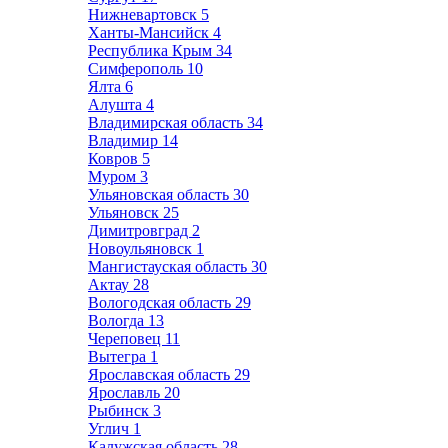
Нижневартовск
5
Ханты-Мансийск
4
Республика Крым
34
Симферополь
10
Ялта
6
Алушта
4
Владимирская область
34
Владимир
14
Ковров
5
Муром
3
Ульяновская область
30
Ульяновск
25
Димитровград
2
Новоульяновск
1
Мангистауская область
30
Актау
28
Вологодская область
29
Вологда
13
Череповец
11
Вытегра
1
Ярославская область
29
Ярославль
20
Рыбинск
3
Углич
1
Калужская область
28