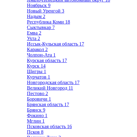
Ноябрьск
9
Новый Уренгой
3
Надым
2
Республика Коми
18
Сыктывкар
7
Емва
2
Ухта
2
Иссык-Кульская область
17
Каракол
2
Чолпон-Ата
1
Курская область
17
Курск
14
Щигры
1
Курчатов
1
Новгородская область
17
Великий Новгород
11
Пестово
2
Боровичи
1
Брянская область
17
Брянск
9
Фокино
1
Мглин
1
Псковская область
16
Псков
8