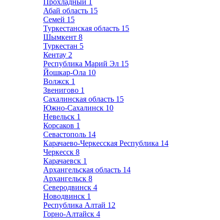
Прохладный
1
Абай область
15
Семей
15
Туркестанская область
15
Шымкент
8
Туркестан
5
Кентау
2
Республика Марий Эл
15
Йошкар-Ола
10
Волжск
1
Звенигово
1
Сахалинская область
15
Южно-Сахалинск
10
Невельск
1
Корсаков
1
Севастополь
14
Карачаево-Черкесская Республика
14
Черкесск
8
Карачаевск
1
Архангельская область
14
Архангельск
8
Северодвинск
4
Новодвинск
1
Республика Алтай
12
Горно-Алтайск
4