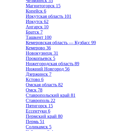
Челябинск
53
Магнитогорск
15
Копейск
6
Иркутская область
101
Иркутск
62
Ангарск
10
Братск
7
Ташкент
100
Кемеровская область — Кузбасс
99
Кемерово
36
Новокузнецк
31
Прокопьевск
5
Нижегородская область
89
Нижний Новгород
56
Дзержинск
7
Кстово
6
Омская область
82
Омск
78
Ставропольский край
81
Ставрополь
22
Пятигорск
15
Ессентуки
6
Пермский край
80
Пермь
51
Соликамск
5