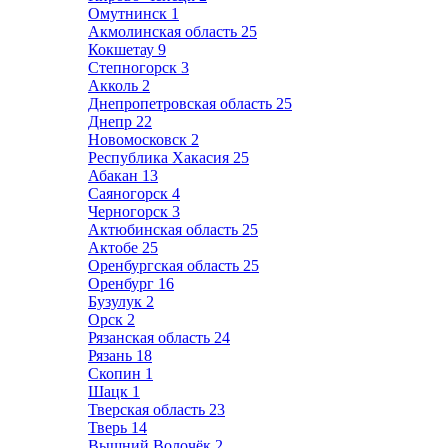
Омутнинск
1
Акмолинская область
25
Кокшетау
9
Степногорск
3
Акколь
2
Днепропетровская область
25
Днепр
22
Новомосковск
2
Республика Хакасия
25
Абакан
13
Саяногорск
4
Черногорск
3
Актюбинская область
25
Актобе
25
Оренбургская область
25
Оренбург
16
Бузулук
2
Орск
2
Рязанская область
24
Рязань
18
Скопин
1
Шацк
1
Тверская область
23
Тверь
14
Вышний Волочёк
2