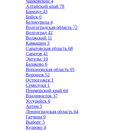
Чайковский
4
Алтайский край
78
Барнаул
43
Бийск
6
Белокуриха
4
Волгоградская область
72
Волгоград
42
Волжский
11
Камышин
3
Саратовская область
68
Саратов
41
Энгельс
10
Балаково
6
Воронежская область
65
Воронеж
52
Острогожск
1
Семилуки
1
Приморский край
64
Владивосток
37
Уссурийск
6
Артем
5
Ленинградская область
64
Гатчина
9
Выборг
5
Кудрово
4