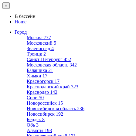
×
В бассейн
Home
Город
Москва
777
Московский
5
Зеленоград
4
Троицк
2
Санкт-Петербург
452
Московская область
342
Балашиха
21
Химки
17
Красногорск
17
Краснодарский край
323
Краснодар
142
Сочи
50
Новороссийск
15
Новосибирская область
236
Новосибирск
192
Бердск
8
Обь
3
Алматы
193
Красноярский край
171