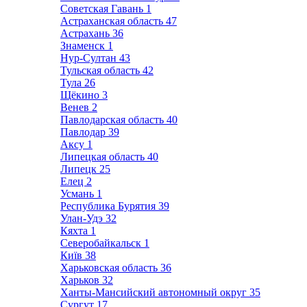
Советская Гавань
1
Астраханская область
47
Астрахань
36
Знаменск
1
Нур-Султан
43
Тульская область
42
Тула
26
Щёкино
3
Венев
2
Павлодарская область
40
Павлодар
39
Аксу
1
Липецкая область
40
Липецк
25
Елец
2
Усмань
1
Республика Бурятия
39
Улан-Удэ
32
Кяхта
1
Северобайкальск
1
Київ
38
Харьковская область
36
Харьков
32
Ханты-Мансийский автономный округ
35
Сургут
17