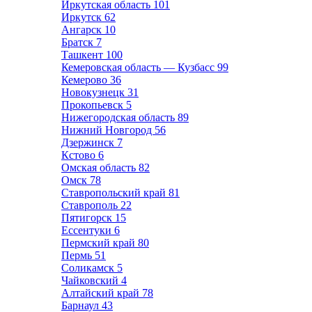
Иркутская область
101
Иркутск
62
Ангарск
10
Братск
7
Ташкент
100
Кемеровская область — Кузбасс
99
Кемерово
36
Новокузнецк
31
Прокопьевск
5
Нижегородская область
89
Нижний Новгород
56
Дзержинск
7
Кстово
6
Омская область
82
Омск
78
Ставропольский край
81
Ставрополь
22
Пятигорск
15
Ессентуки
6
Пермский край
80
Пермь
51
Соликамск
5
Чайковский
4
Алтайский край
78
Барнаул
43