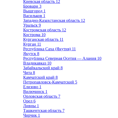
Киевская область
12
Бровари
3
Вышгород
1
Васильков
1
Западно-Казахстанская область
12
Уральск
9
Костромская область
12
Кострома
10
Курганская область
11
Курган
11
Республика Саха (Якутия)
11
Якутск
8
Республика Северная Осетия — Алания
10
Владикавказ
10
Забайкальский край
8
Чита
8
Камчатский край
8
Петропавловск-Камчатский
5
Елизово
1
Вилючинск
1
Орловская область
7
Орел
6
Ливны
1
Ташкентская область
7
Чирчик
1