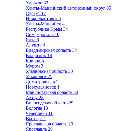
Харьков
32
Ханты-Мансийский автономный округ
35
Сургут
17
Нижневартовск
5
Ханты-Мансийск
4
Республика Крым
34
Симферополь
10
Ялта
6
Алушта
4
Владимирская область
34
Владимир
14
Ковров
5
Муром
3
Ульяновская область
30
Ульяновск
25
Димитровград
2
Новоульяновск
1
Мангистауская область
30
Актау
28
Вологодская область
29
Вологда
13
Череповец
11
Вытегра
1
Ярославская область
29
Ярославль
20