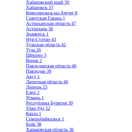
Хабаровский край
50
Хабаровск
37
Комсомольск-на-Амуре
8
Советская Гавань
1
Астраханская область
47
Астрахань
36
Знаменск
1
Нур-Султан
43
Тульская область
42
Тула
26
Щёкино
3
Венев
2
Павлодарская область
40
Павлодар
39
Аксу
1
Липецкая область
40
Липецк
25
Елец
2
Усмань
1
Республика Бурятия
39
Улан-Удэ
32
Кяхта
1
Северобайкальск
1
Київ
38
Харьковская область
36