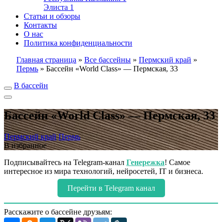
Элиста
1
Статьи и обзоры
Контакты
О нас
Политика конфиденциальности
Главная страница
»
Все бассейны
»
Пермский край
»
Пермь
»
Бассейн «World Class» — Пермская, 33
В бассейн
Бассейн «World Class» — Пермская, 33
Пермский край
Пермь
В избранное
Подписывайтесь на Telegram-канал
Генережка
! Самое
интересное из мира технологий, нейросетей, IT и бизнеса.
Перейти в Telegram канал
Расскажите о бассейне друзьям: