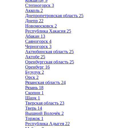
Кокшетау
9
Степногорск
3
Акколь
2
Днепропетровская область
25
Днепр
22
Новомосковск
2
Республика Хакасия
25
Абакан
13
Саяногорск
4
Черногорск
3
Актюбинская область
25
Актобе
25
Оренбургская область
25
Оренбург
16
Бузулук
2
Орск
2
Рязанская область
24
Рязань
18
Скопин
1
Шацк
1
Тверская область
23
Тверь
14
Вышний Волочёк
2
Торжок
1
Республика Адыгея
22