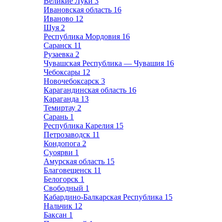
Великие Луки
3
Ивановская область
16
Иваново
12
Шуя
2
Республика Мордовия
16
Саранск
11
Рузаевка
2
Чувашская Республика — Чувашия
16
Чебоксары
12
Новочебоксарск
3
Карагандинская область
16
Караганда
13
Темиртау
2
Сарань
1
Республика Карелия
15
Петрозаводск
11
Кондопога
2
Суоярви
1
Амурская область
15
Благовещенск
11
Белогорск
1
Свободный
1
Кабардино-Балкарская Республика
15
Нальчик
12
Баксан
1