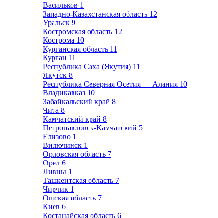
Васильков
1
Западно-Казахстанская область
12
Уральск
9
Костромская область
12
Кострома
10
Курганская область
11
Курган
11
Республика Саха (Якутия)
11
Якутск
8
Республика Северная Осетия — Алания
10
Владикавказ
10
Забайкальский край
8
Чита
8
Камчатский край
8
Петропавловск-Камчатский
5
Елизово
1
Вилючинск
1
Орловская область
7
Орел
6
Ливны
1
Ташкентская область
7
Чирчик
1
Ошская область
7
Киев
6
Костанайская область
6