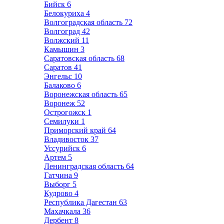
Бийск
6
Белокуриха
4
Волгоградская область
72
Волгоград
42
Волжский
11
Камышин
3
Саратовская область
68
Саратов
41
Энгельс
10
Балаково
6
Воронежская область
65
Воронеж
52
Острогожск
1
Семилуки
1
Приморский край
64
Владивосток
37
Уссурийск
6
Артем
5
Ленинградская область
64
Гатчина
9
Выборг
5
Кудрово
4
Республика Дагестан
63
Махачкала
36
Дербент
8