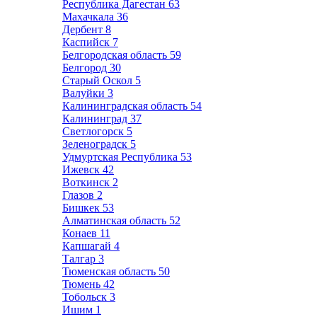
Республика Дагестан
63
Махачкала
36
Дербент
8
Каспийск
7
Белгородская область
59
Белгород
30
Старый Оскол
5
Валуйки
3
Калининградская область
54
Калининград
37
Светлогорск
5
Зеленоградск
5
Удмуртская Республика
53
Ижевск
42
Воткинск
2
Глазов
2
Бишкек
53
Алматинская область
52
Конаев
11
Капшагай
4
Талгар
3
Тюменская область
50
Тюмень
42
Тобольск
3
Ишим
1