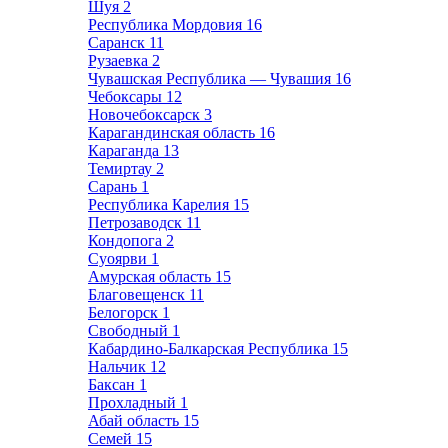
Шуя
2
Республика Мордовия
16
Саранск
11
Рузаевка
2
Чувашская Республика — Чувашия
16
Чебоксары
12
Новочебоксарск
3
Карагандинская область
16
Караганда
13
Темиртау
2
Сарань
1
Республика Карелия
15
Петрозаводск
11
Кондопога
2
Суоярви
1
Амурская область
15
Благовещенск
11
Белогорск
1
Свободный
1
Кабардино-Балкарская Республика
15
Нальчик
12
Баксан
1
Прохладный
1
Абай область
15
Семей
15