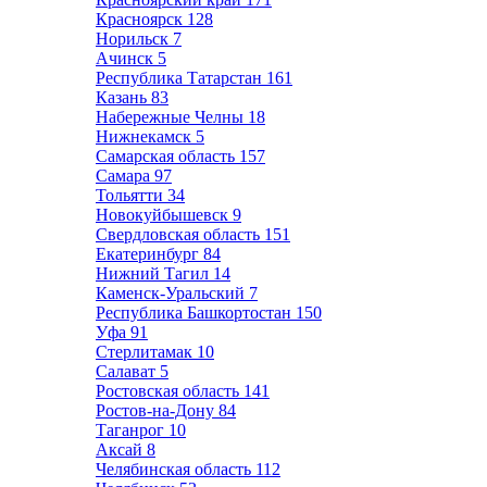
Красноярск
128
Норильск
7
Ачинск
5
Республика Татарстан
161
Казань
83
Набережные Челны
18
Нижнекамск
5
Самарская область
157
Самара
97
Тольятти
34
Новокуйбышевск
9
Свердловская область
151
Екатеринбург
84
Нижний Тагил
14
Каменск-Уральский
7
Республика Башкортостан
150
Уфа
91
Стерлитамак
10
Салават
5
Ростовская область
141
Ростов-на-Дону
84
Таганрог
10
Аксай
8
Челябинская область
112