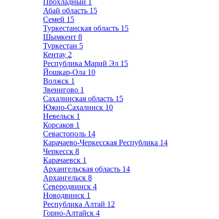
Прохладный
1
Абай область
15
Семей
15
Туркестанская область
15
Шымкент
8
Туркестан
5
Кентау
2
Республика Марий Эл
15
Йошкар-Ола
10
Волжск
1
Звенигово
1
Сахалинская область
15
Южно-Сахалинск
10
Невельск
1
Корсаков
1
Севастополь
14
Карачаево-Черкесская Республика
14
Черкесск
8
Карачаевск
1
Архангельская область
14
Архангельск
8
Северодвинск
4
Новодвинск
1
Республика Алтай
12
Горно-Алтайск
4