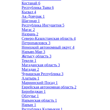
Костанай
6
Республика Тыва
6
Кызыл
4
Ак-Довурак
1
Шагонар
1
Республика Ингушетия
5
Магас
2
Назрань
2
Северо-Казахстанская область
4
Петропавловск
3
Ненецкий автономный округ
4
Нарьян-Мар
3
Жетысу область
3
Текели
1
Магаданская область
3
Магадан
2
Чувашская Республика
3
Алатырь
1
Мариинский Посад
1
Еврейская автономная область
2
Биробиджан
1
Облучье
1
Нарынская область
1
Нарын
1
Республика Калмыкия
1