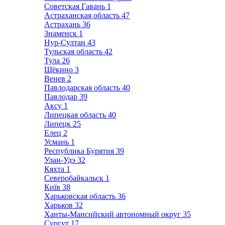
Советская Гавань
1
Астраханская область
47
Астрахань
36
Знаменск
1
Нур-Султан
43
Тульская область
42
Тула
26
Щёкино
3
Венев
2
Павлодарская область
40
Павлодар
39
Аксу
1
Липецкая область
40
Липецк
25
Елец
2
Усмань
1
Республика Бурятия
39
Улан-Удэ
32
Кяхта
1
Северобайкальск
1
Київ
38
Харьковская область
36
Харьков
32
Ханты-Мансийский автономный округ
35
Сургут
17