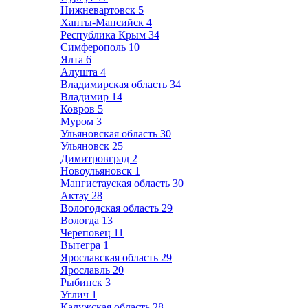
Нижневартовск
5
Ханты-Мансийск
4
Республика Крым
34
Симферополь
10
Ялта
6
Алушта
4
Владимирская область
34
Владимир
14
Ковров
5
Муром
3
Ульяновская область
30
Ульяновск
25
Димитровград
2
Новоульяновск
1
Мангистауская область
30
Актау
28
Вологодская область
29
Вологда
13
Череповец
11
Вытегра
1
Ярославская область
29
Ярославль
20
Рыбинск
3
Углич
1
Калужская область
28