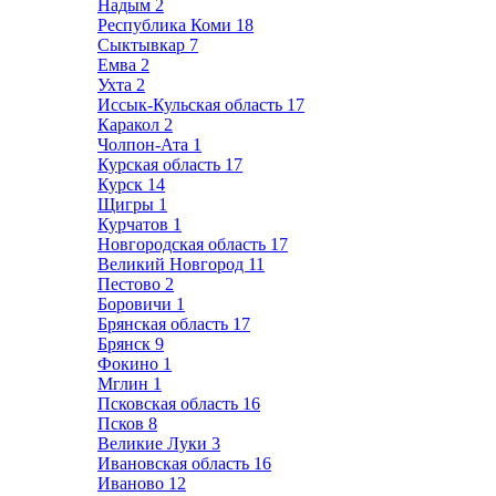
Надым
2
Республика Коми
18
Сыктывкар
7
Емва
2
Ухта
2
Иссык-Кульская область
17
Каракол
2
Чолпон-Ата
1
Курская область
17
Курск
14
Щигры
1
Курчатов
1
Новгородская область
17
Великий Новгород
11
Пестово
2
Боровичи
1
Брянская область
17
Брянск
9
Фокино
1
Мглин
1
Псковская область
16
Псков
8
Великие Луки
3
Ивановская область
16
Иваново
12