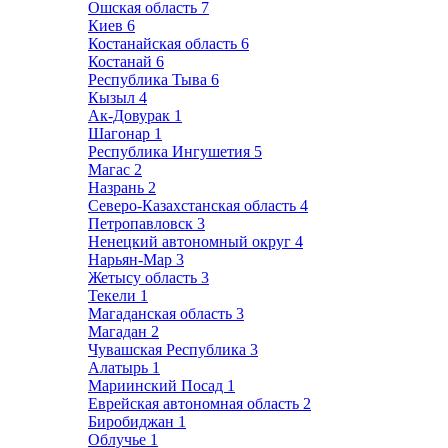
Ошская область
7
Киев
6
Костанайская область
6
Костанай
6
Республика Тыва
6
Кызыл
4
Ак-Довурак
1
Шагонар
1
Республика Ингушетия
5
Магас
2
Назрань
2
Северо-Казахстанская область
4
Петропавловск
3
Ненецкий автономный округ
4
Нарьян-Мар
3
Жетысу область
3
Текели
1
Магаданская область
3
Магадан
2
Чувашская Республика
3
Алатырь
1
Мариинский Посад
1
Еврейская автономная область
2
Биробиджан
1
Облучье
1