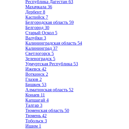
Республика Дагестан
63
Махачкала
36
Дербент
8
Каспийск
7
Белгородская область
59
Белгород
30
Старый Оскол
5
Валуйки
3
Калининградская область
54
Калининград
37
Светлогорск
5
Зеленоградск
5
Удмуртская Республика
53
Ижевск
42
Воткинск
2
Глазов
2
Бишкек
53
Алматинская область
52
Конаев
11
Капшагай
4
Талгар
3
Тюменская область
50
Тюмень
42
Тобольск
3
Ишим
1