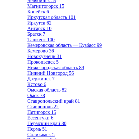
Челябинск
53
Магнитогорск
15
Копейск
6
Иркутская область
101
Иркутск
62
Ангарск
10
Братск
7
Ташкент
100
Кемеровская область — Кузбасс
99
Кемерово
36
Новокузнецк
31
Прокопьевск
5
Нижегородская область
89
Нижний Новгород
56
Дзержинск
7
Кстово
6
Омская область
82
Омск
78
Ставропольский край
81
Ставрополь
22
Пятигорск
15
Ессентуки
6
Пермский край
80
Пермь
51
Соликамск
5