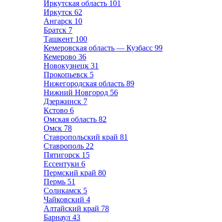
Иркутская область
101
Иркутск
62
Ангарск
10
Братск
7
Ташкент
100
Кемеровская область — Кузбасс
99
Кемерово
36
Новокузнецк
31
Прокопьевск
5
Нижегородская область
89
Нижний Новгород
56
Дзержинск
7
Кстово
6
Омская область
82
Омск
78
Ставропольский край
81
Ставрополь
22
Пятигорск
15
Ессентуки
6
Пермский край
80
Пермь
51
Соликамск
5
Чайковский
4
Алтайский край
78
Барнаул
43