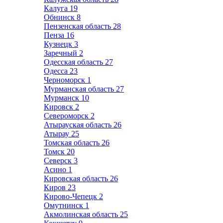
Калуга
19
Обнинск
8
Пензенская область
28
Пенза
16
Кузнецк
3
Заречный
2
Одесская область
27
Одесса
23
Черноморск
1
Мурманская область
27
Мурманск
10
Кировск
2
Североморск
2
Атырауская область
26
Атырау
25
Томская область
26
Томск
20
Северск
3
Асино
1
Кировская область
26
Киров
23
Кирово-Чепецк
2
Омутнинск
1
Акмолинская область
25