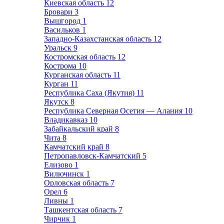
Киевская область
12
Бровари
3
Вышгород
1
Васильков
1
Западно-Казахстанская область
12
Уральск
9
Костромская область
12
Кострома
10
Курганская область
11
Курган
11
Республика Саха (Якутия)
11
Якутск
8
Республика Северная Осетия — Алания
10
Владикавказ
10
Забайкальский край
8
Чита
8
Камчатский край
8
Петропавловск-Камчатский
5
Елизово
1
Вилючинск
1
Орловская область
7
Орел
6
Ливны
1
Ташкентская область
7
Чирчик
1