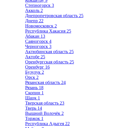
Кокшетау
9
Степногорск
3
Акколь
2
Днепропетровская область
25
Днепр
22
Новомосковск
2
Республика Хакасия
25
Абакан
13
Саяногорск
4
Черногорск
3
Актюбинская область
25
Актобе
25
Оренбургская область
25
Оренбург
16
Бузулук
2
Орск
2
Рязанская область
24
Рязань
18
Скопин
1
Шацк
1
Тверская область
23
Тверь
14
Вышний Волочёк
2
Торжок
1
Республика Адыгея
22