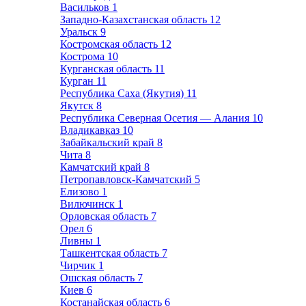
Васильков
1
Западно-Казахстанская область
12
Уральск
9
Костромская область
12
Кострома
10
Курганская область
11
Курган
11
Республика Саха (Якутия)
11
Якутск
8
Республика Северная Осетия — Алания
10
Владикавказ
10
Забайкальский край
8
Чита
8
Камчатский край
8
Петропавловск-Камчатский
5
Елизово
1
Вилючинск
1
Орловская область
7
Орел
6
Ливны
1
Ташкентская область
7
Чирчик
1
Ошская область
7
Киев
6
Костанайская область
6