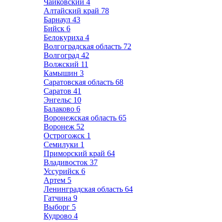
Чайковский
4
Алтайский край
78
Барнаул
43
Бийск
6
Белокуриха
4
Волгоградская область
72
Волгоград
42
Волжский
11
Камышин
3
Саратовская область
68
Саратов
41
Энгельс
10
Балаково
6
Воронежская область
65
Воронеж
52
Острогожск
1
Семилуки
1
Приморский край
64
Владивосток
37
Уссурийск
6
Артем
5
Ленинградская область
64
Гатчина
9
Выборг
5
Кудрово
4