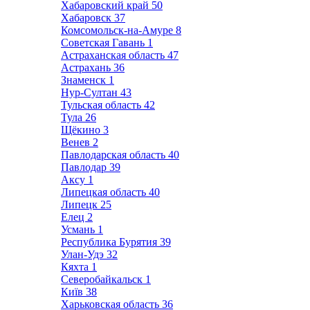
Хабаровский край
50
Хабаровск
37
Комсомольск-на-Амуре
8
Советская Гавань
1
Астраханская область
47
Астрахань
36
Знаменск
1
Нур-Султан
43
Тульская область
42
Тула
26
Щёкино
3
Венев
2
Павлодарская область
40
Павлодар
39
Аксу
1
Липецкая область
40
Липецк
25
Елец
2
Усмань
1
Республика Бурятия
39
Улан-Удэ
32
Кяхта
1
Северобайкальск
1
Київ
38
Харьковская область
36