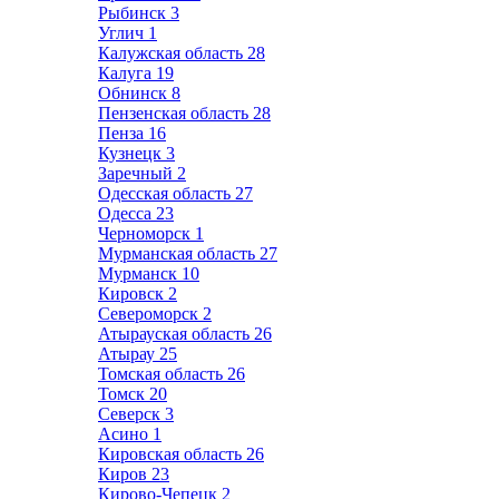
Рыбинск
3
Углич
1
Калужская область
28
Калуга
19
Обнинск
8
Пензенская область
28
Пенза
16
Кузнецк
3
Заречный
2
Одесская область
27
Одесса
23
Черноморск
1
Мурманская область
27
Мурманск
10
Кировск
2
Североморск
2
Атырауская область
26
Атырау
25
Томская область
26
Томск
20
Северск
3
Асино
1
Кировская область
26
Киров
23
Кирово-Чепецк
2