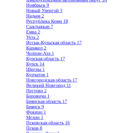
Ноябрьск
9
Новый Уренгой
3
Надым
2
Республика Коми
18
Сыктывкар
7
Емва
2
Ухта
2
Иссык-Кульская область
17
Каракол
2
Чолпон-Ата
1
Курская область
17
Курск
14
Щигры
1
Курчатов
1
Новгородская область
17
Великий Новгород
11
Пестово
2
Боровичи
1
Брянская область
17
Брянск
9
Фокино
1
Мглин
1
Псковская область
16
Псков
8