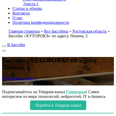
Элиста
1
Статьи и обзоры
Контакты
О нас
Политика конфиденциальности
Главная страница
»
Все бассейны
»
Ростовская область
»
Бассейн «ХУТОРОКЪ» по адресу Ленина, 2
В бассейн
Бассейн «ХУТОРОКЪ» по адресу
Ленина, 2
Ростовская область
В избранное
Подписывайтесь на Telegram-канал
Генережка
! Самое
интересное из мира технологий, нейросетей, IT и бизнеса.
Перейти в Telegram канал