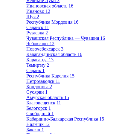
Великие Луки
3
Ивановская область
16
Иваново
12
Шуя
2
Республика Мордовия
16
Саранск
11
Рузаевка
2
Чувашская Республика — Чувашия
16
Чебоксары
12
Новочебоксарск
3
Карагандинская область
16
Караганда
13
Темиртау
2
Сарань
1
Республика Карелия
15
Петрозаводск
11
Кондопога
2
Суоярви
1
Амурская область
15
Благовещенск
11
Белогорск
1
Свободный
1
Кабардино-Балкарская Республика
15
Нальчик
12
Баксан
1