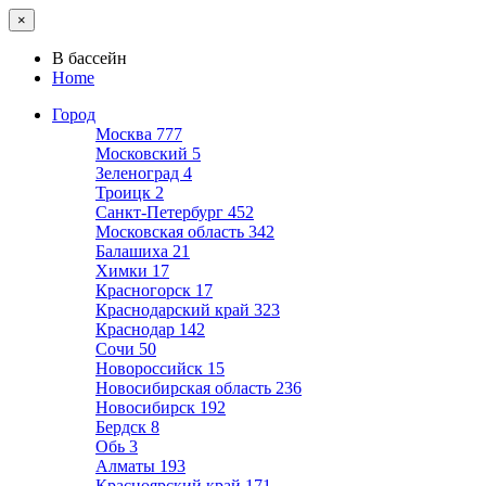
×
В бассейн
Home
Город
Москва
777
Московский
5
Зеленоград
4
Троицк
2
Санкт-Петербург
452
Московская область
342
Балашиха
21
Химки
17
Красногорск
17
Краснодарский край
323
Краснодар
142
Сочи
50
Новороссийск
15
Новосибирская область
236
Новосибирск
192
Бердск
8
Обь
3
Алматы
193
Красноярский край
171