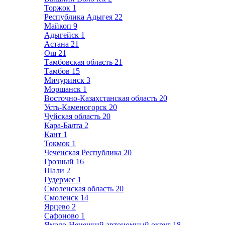
Торжок
1
Республика Адыгея
22
Майкоп
9
Адыгейск
1
Астана
21
Ош
21
Тамбовская область
21
Тамбов
15
Мичуринск
3
Моршанск
1
Восточно-Казахстанская область
20
Усть-Каменогорск
20
Чуйская область
20
Кара-Балта
2
Кант
1
Токмок
1
Чеченская Республика
20
Грозный
16
Шали
2
Гудермес
1
Смоленская область
20
Смоленск
14
Ярцево
2
Сафоново
1
Ямало-Ненецкий автономный округ
18