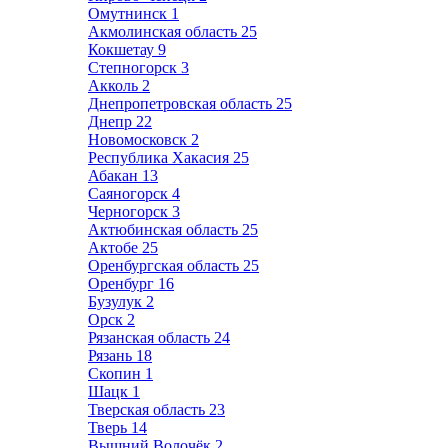
Омутнинск
1
Акмолинская область
25
Кокшетау
9
Степногорск
3
Акколь
2
Днепропетровская область
25
Днепр
22
Новомосковск
2
Республика Хакасия
25
Абакан
13
Саяногорск
4
Черногорск
3
Актюбинская область
25
Актобе
25
Оренбургская область
25
Оренбург
16
Бузулук
2
Орск
2
Рязанская область
24
Рязань
18
Скопин
1
Шацк
1
Тверская область
23
Тверь
14
Вышний Волочёк
2