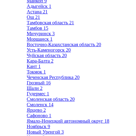
Майкоп
9
Адыгейск
1
Астана
21
Ош
21
Тамбовская область
21
Тамбов
15
Мичуринск
3
Моршанск
1
Восточно-Казахстанская область
20
Усть-Каменогорск
20
Чуйская область
20
Кара-Балта
2
Кант
1
Токмок
1
Чеченская Республика
20
Грозный
16
Шали
2
Гудермес
1
Смоленская область
20
Смоленск
14
Ярцево
2
Сафоново
1
Ямало-Ненецкий автономный округ
18
Ноябрьск
9
Новый Уренгой
3