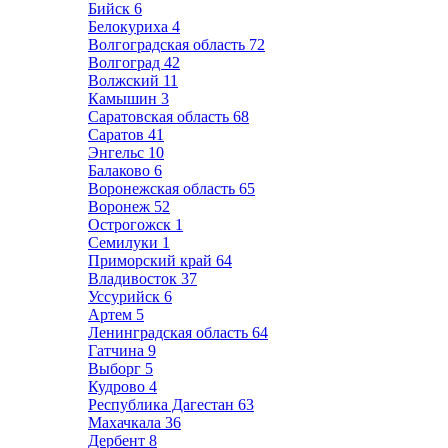
Бийск
6
Белокуриха
4
Волгоградская область
72
Волгоград
42
Волжский
11
Камышин
3
Саратовская область
68
Саратов
41
Энгельс
10
Балаково
6
Воронежская область
65
Воронеж
52
Острогожск
1
Семилуки
1
Приморский край
64
Владивосток
37
Уссурийск
6
Артем
5
Ленинградская область
64
Гатчина
9
Выборг
5
Кудрово
4
Республика Дагестан
63
Махачкала
36
Дербент
8