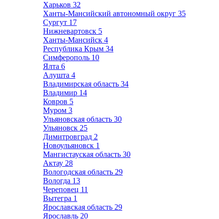
Харьков
32
Ханты-Мансийский автономный округ
35
Сургут
17
Нижневартовск
5
Ханты-Мансийск
4
Республика Крым
34
Симферополь
10
Ялта
6
Алушта
4
Владимирская область
34
Владимир
14
Ковров
5
Муром
3
Ульяновская область
30
Ульяновск
25
Димитровград
2
Новоульяновск
1
Мангистауская область
30
Актау
28
Вологодская область
29
Вологда
13
Череповец
11
Вытегра
1
Ярославская область
29
Ярославль
20