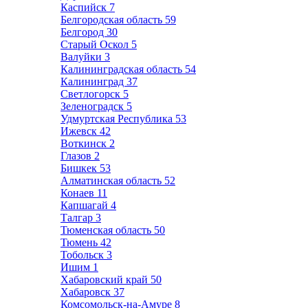
Каспийск
7
Белгородская область
59
Белгород
30
Старый Оскол
5
Валуйки
3
Калининградская область
54
Калининград
37
Светлогорск
5
Зеленоградск
5
Удмуртская Республика
53
Ижевск
42
Воткинск
2
Глазов
2
Бишкек
53
Алматинская область
52
Конаев
11
Капшагай
4
Талгар
3
Тюменская область
50
Тюмень
42
Тобольск
3
Ишим
1
Хабаровский край
50
Хабаровск
37
Комсомольск-на-Амуре
8