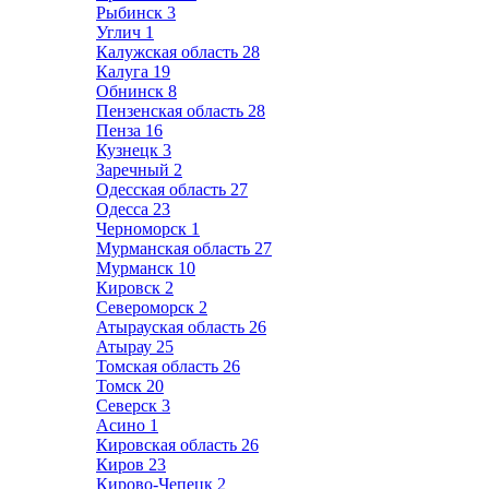
Рыбинск
3
Углич
1
Калужская область
28
Калуга
19
Обнинск
8
Пензенская область
28
Пенза
16
Кузнецк
3
Заречный
2
Одесская область
27
Одесса
23
Черноморск
1
Мурманская область
27
Мурманск
10
Кировск
2
Североморск
2
Атырауская область
26
Атырау
25
Томская область
26
Томск
20
Северск
3
Асино
1
Кировская область
26
Киров
23
Кирово-Чепецк
2