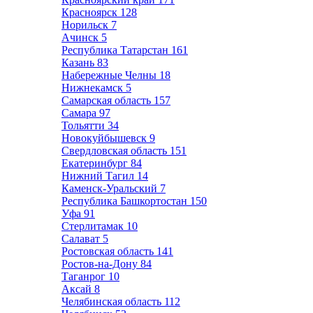
Красноярск
128
Норильск
7
Ачинск
5
Республика Татарстан
161
Казань
83
Набережные Челны
18
Нижнекамск
5
Самарская область
157
Самара
97
Тольятти
34
Новокуйбышевск
9
Свердловская область
151
Екатеринбург
84
Нижний Тагил
14
Каменск-Уральский
7
Республика Башкортостан
150
Уфа
91
Стерлитамак
10
Салават
5
Ростовская область
141
Ростов-на-Дону
84
Таганрог
10
Аксай
8
Челябинская область
112