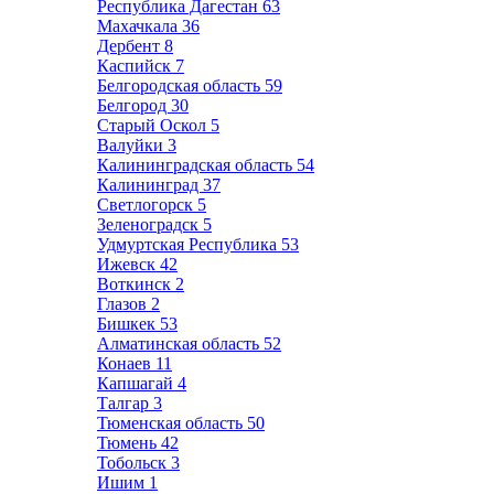
Республика Дагестан
63
Махачкала
36
Дербент
8
Каспийск
7
Белгородская область
59
Белгород
30
Старый Оскол
5
Валуйки
3
Калининградская область
54
Калининград
37
Светлогорск
5
Зеленоградск
5
Удмуртская Республика
53
Ижевск
42
Воткинск
2
Глазов
2
Бишкек
53
Алматинская область
52
Конаев
11
Капшагай
4
Талгар
3
Тюменская область
50
Тюмень
42
Тобольск
3
Ишим
1