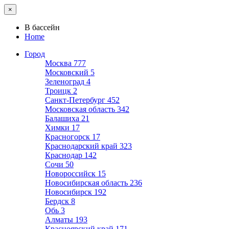
×
В бассейн
Home
Город
Москва
777
Московский
5
Зеленоград
4
Троицк
2
Санкт-Петербург
452
Московская область
342
Балашиха
21
Химки
17
Красногорск
17
Краснодарский край
323
Краснодар
142
Сочи
50
Новороссийск
15
Новосибирская область
236
Новосибирск
192
Бердск
8
Обь
3
Алматы
193
Красноярский край
171