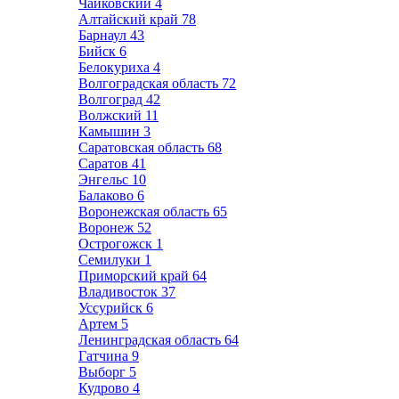
Чайковский
4
Алтайский край
78
Барнаул
43
Бийск
6
Белокуриха
4
Волгоградская область
72
Волгоград
42
Волжский
11
Камышин
3
Саратовская область
68
Саратов
41
Энгельс
10
Балаково
6
Воронежская область
65
Воронеж
52
Острогожск
1
Семилуки
1
Приморский край
64
Владивосток
37
Уссурийск
6
Артем
5
Ленинградская область
64
Гатчина
9
Выборг
5
Кудрово
4