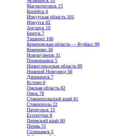
Челябинск
53
Магнитогорск
15
Копейск
6
Иркутская область
101
Иркутск
62
Ангарск
10
Братск
7
Ташкент
100
Кемеровская область — Кузбасс
99
Кемерово
36
Новокузнецк
31
Прокопьевск
5
Нижегородская область
89
Нижний Новгород
56
Дзержинск
7
Кстово
6
Омская область
82
Омск
78
Ставропольский край
81
Ставрополь
22
Пятигорск
15
Ессентуки
6
Пермский край
80
Пермь
51
Соликамск
5