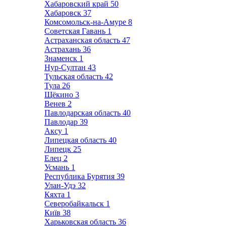
Хабаровский край
50
Хабаровск
37
Комсомольск-на-Амуре
8
Советская Гавань
1
Астраханская область
47
Астрахань
36
Знаменск
1
Нур-Султан
43
Тульская область
42
Тула
26
Щёкино
3
Венев
2
Павлодарская область
40
Павлодар
39
Аксу
1
Липецкая область
40
Липецк
25
Елец
2
Усмань
1
Республика Бурятия
39
Улан-Удэ
32
Кяхта
1
Северобайкальск
1
Київ
38
Харьковская область
36