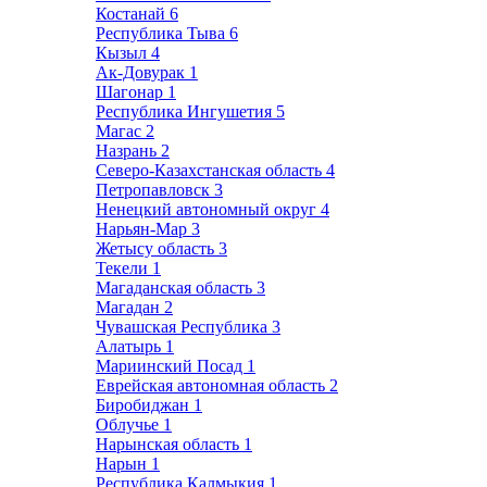
Костанай
6
Республика Тыва
6
Кызыл
4
Ак-Довурак
1
Шагонар
1
Республика Ингушетия
5
Магас
2
Назрань
2
Северо-Казахстанская область
4
Петропавловск
3
Ненецкий автономный округ
4
Нарьян-Мар
3
Жетысу область
3
Текели
1
Магаданская область
3
Магадан
2
Чувашская Республика
3
Алатырь
1
Мариинский Посад
1
Еврейская автономная область
2
Биробиджан
1
Облучье
1
Нарынская область
1
Нарын
1
Республика Калмыкия
1