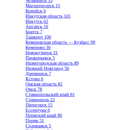
Челябинск
53
Магнитогорск
15
Копейск
6
Иркутская область
101
Иркутск
62
Ангарск
10
Братск
7
Ташкент
100
Кемеровская область — Кузбасс
99
Кемерово
36
Новокузнецк
31
Прокопьевск
5
Нижегородская область
89
Нижний Новгород
56
Дзержинск
7
Кстово
6
Омская область
82
Омск
78
Ставропольский край
81
Ставрополь
22
Пятигорск
15
Ессентуки
6
Пермский край
80
Пермь
51
Соликамск
5