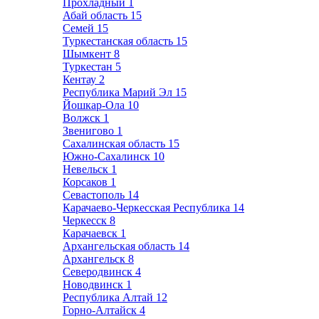
Прохладный
1
Абай область
15
Семей
15
Туркестанская область
15
Шымкент
8
Туркестан
5
Кентау
2
Республика Марий Эл
15
Йошкар-Ола
10
Волжск
1
Звенигово
1
Сахалинская область
15
Южно-Сахалинск
10
Невельск
1
Корсаков
1
Севастополь
14
Карачаево-Черкесская Республика
14
Черкесск
8
Карачаевск
1
Архангельская область
14
Архангельск
8
Северодвинск
4
Новодвинск
1
Республика Алтай
12
Горно-Алтайск
4