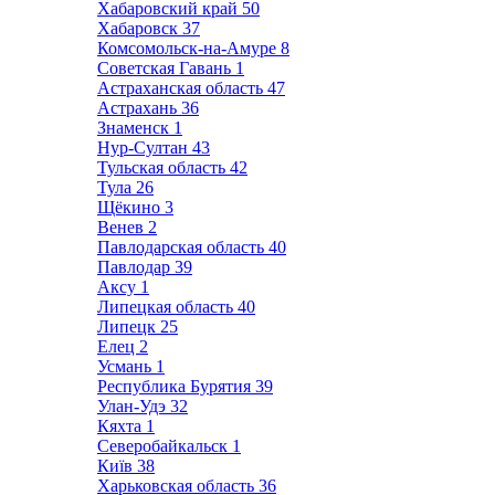
Хабаровский край
50
Хабаровск
37
Комсомольск-на-Амуре
8
Советская Гавань
1
Астраханская область
47
Астрахань
36
Знаменск
1
Нур-Султан
43
Тульская область
42
Тула
26
Щёкино
3
Венев
2
Павлодарская область
40
Павлодар
39
Аксу
1
Липецкая область
40
Липецк
25
Елец
2
Усмань
1
Республика Бурятия
39
Улан-Удэ
32
Кяхта
1
Северобайкальск
1
Київ
38
Харьковская область
36