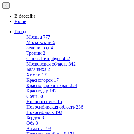
×
В бассейн
Home
Город
Москва
777
Московский
5
Зеленоград
4
Троицк
2
Санкт-Петербург
452
Московская область
342
Балашиха
21
Химки
17
Красногорск
17
Краснодарский край
323
Краснодар
142
Сочи
50
Новороссийск
15
Новосибирская область
236
Новосибирск
192
Бердск
8
Обь
3
Алматы
193
Красноярский край
171