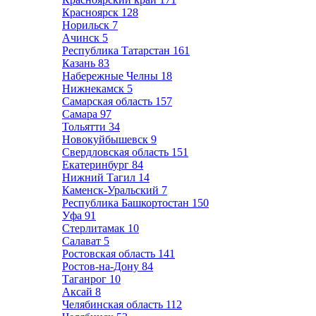
Красноярск
128
Норильск
7
Ачинск
5
Республика Татарстан
161
Казань
83
Набережные Челны
18
Нижнекамск
5
Самарская область
157
Самара
97
Тольятти
34
Новокуйбышевск
9
Свердловская область
151
Екатеринбург
84
Нижний Тагил
14
Каменск-Уральский
7
Республика Башкортостан
150
Уфа
91
Стерлитамак
10
Салават
5
Ростовская область
141
Ростов-на-Дону
84
Таганрог
10
Аксай
8
Челябинская область
112