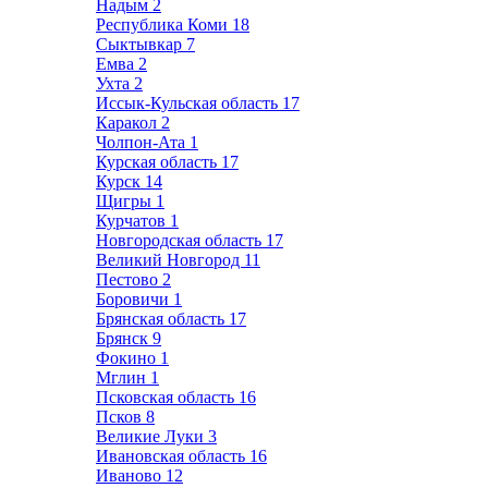
Надым
2
Республика Коми
18
Сыктывкар
7
Емва
2
Ухта
2
Иссык-Кульская область
17
Каракол
2
Чолпон-Ата
1
Курская область
17
Курск
14
Щигры
1
Курчатов
1
Новгородская область
17
Великий Новгород
11
Пестово
2
Боровичи
1
Брянская область
17
Брянск
9
Фокино
1
Мглин
1
Псковская область
16
Псков
8
Великие Луки
3
Ивановская область
16
Иваново
12