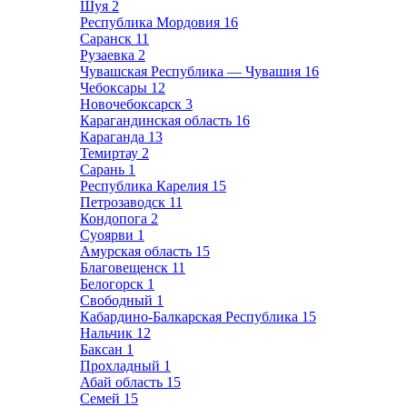
Шуя
2
Республика Мордовия
16
Саранск
11
Рузаевка
2
Чувашская Республика — Чувашия
16
Чебоксары
12
Новочебоксарск
3
Карагандинская область
16
Караганда
13
Темиртау
2
Сарань
1
Республика Карелия
15
Петрозаводск
11
Кондопога
2
Суоярви
1
Амурская область
15
Благовещенск
11
Белогорск
1
Свободный
1
Кабардино-Балкарская Республика
15
Нальчик
12
Баксан
1
Прохладный
1
Абай область
15
Семей
15