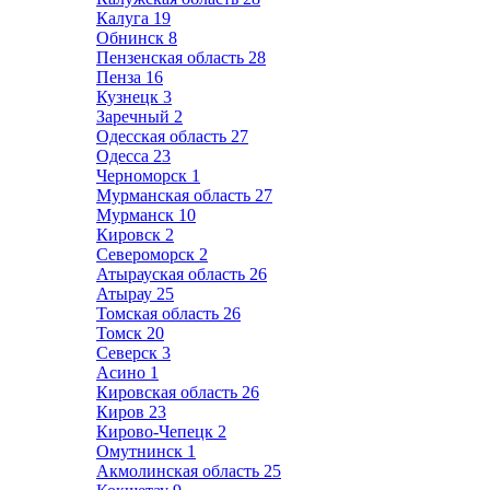
Калуга
19
Обнинск
8
Пензенская область
28
Пенза
16
Кузнецк
3
Заречный
2
Одесская область
27
Одесса
23
Черноморск
1
Мурманская область
27
Мурманск
10
Кировск
2
Североморск
2
Атырауская область
26
Атырау
25
Томская область
26
Томск
20
Северск
3
Асино
1
Кировская область
26
Киров
23
Кирово-Чепецк
2
Омутнинск
1
Акмолинская область
25