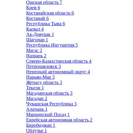
Ошская область
7
Киев
6
Костанайская область
6
Костанай
6
Республика Тыва
6
Кызыл
4
Ак-Довурак
1
Шагонар
1
Республика Ингушетия
5
Магас
2
Назрань
2
Северо-Казахстанская область
4
Петропавловск
3
Ненецкий автономный округ
4
Нарьян-Мар
3
Жетысу область
3
Текели
1
Магаданская область
3
Магадан
2
Чувашская Республика
3
Алатырь
1
Мариинский Посад
1
Еврейская автономная область
2
Биробиджан
1
Облучье
1