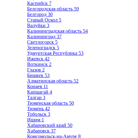
Каспийск
7
Белгородская область
59
Белгород
30
Старый Оскол
5
Валуйки
3
Калининградская область
54
Калининград
37
Светлогорск
5
Зеленоградск
5
Удмуртская Республика
53
Ижевск
42
Воткинск
2
Глазов
2
Бишкек
53
Алматинская область
52
Конаев
11
Капшагай
4
Талгар
3
Тюменская область
50
Тюмень
42
Тобольск
3
Ишим
1
Хабаровский край
50
Хабаровск
37
Комсомольск-на-Амуре
8