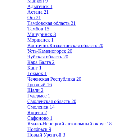
Майкоп
9
Адыгейск
1
Астана
21
Ош
21
Тамбовская область
21
Тамбов
15
Мичуринск
3
Моршанск
1
Восточно-Казахстанская область
20
Усть-Каменогорск
20
Чуйская область
20
Кара-Балта
2
Кант
1
Токмок
1
Чеченская Республика
20
Грозный
16
Шали
2
Гудермес
1
Смоленская область
20
Смоленск
14
Ярцево
2
Сафоново
1
Ямало-Ненецкий автономный округ
18
Ноябрьск
9
Новый Уренгой
3