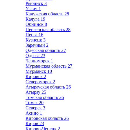
Рыбинск
3
Углич
1
Калужская область
28
Калуга
19
Обнинск
8
Пензенская область
28
Пенза
16
Кузнецк
3
Заречный
2
Одесская область
27
Одесса
23
Черноморск
1
Мурманская область
27
Мурманск
10
Кировск
2
Североморск
2
Атырауская область
26
Атырау
25
Томская область
26
Томск
20
Северск
3
Асино
1
Кировская область
26
Киров
23
Кирово-Чепецк
2