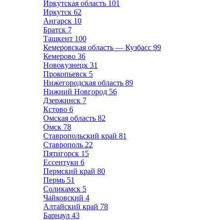
Иркутская область
101
Иркутск
62
Ангарск
10
Братск
7
Ташкент
100
Кемеровская область — Кузбасс
99
Кемерово
36
Новокузнецк
31
Прокопьевск
5
Нижегородская область
89
Нижний Новгород
56
Дзержинск
7
Кстово
6
Омская область
82
Омск
78
Ставропольский край
81
Ставрополь
22
Пятигорск
15
Ессентуки
6
Пермский край
80
Пермь
51
Соликамск
5
Чайковский
4
Алтайский край
78
Барнаул
43