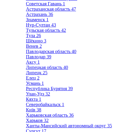
Советская Гавань
1
Астраханская область
47
Астрахань
36
Знаменск
1
Нур-Султан
43
Тульская область
42
Тула
26
Щёкино
3
Венев
2
Павлодарская область
40
Павлодар
39
Аксу
1
Липецкая область
40
Липецк
25
Елец
2
Усмань
1
Республика Бурятия
39
Улан-Удэ
32
Кяхта
1
Северобайкальск
1
Київ
38
Харьковская область
36
Харьков
32
Ханты-Мансийский автономный округ
35
Сургут
17