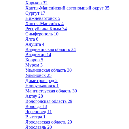
Харьков
32
Ханты-Мансийский автономный округ
35
Сургут
17
Нижневартовск
5
Ханты-Мансийск
4
Республика Крым
34
Симферополь
10
Ялта
6
Алушта
4
Владимирская область
34
Владимир
14
Ковров
5
Муром
3
Ульяновская область
30
Ульяновск
25
Димитровград
2
Новоульяновск
1
Мангистауская область
30
Актау
28
Вологодская область
29
Вологда
13
Череповец
11
Вытегра
1
Ярославская область
29
Ярославль
20