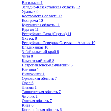
Васильков
1
Западно-Казахстанская область
12
Уральск
9
Костромская область
12
Кострома
10
Курганская область
11
Курган
11
Республика Саха (Якутия)
11
Якутск
8
Республика Северная Осетия — Алания
10
Владикавказ
10
Забайкальский край
8
Чита
8
Камчатский край
8
Петропавловск-Камчатский
5
Елизово
1
Вилючинск
1
Орловская область
7
Орел
6
Ливны
1
Ташкентская область
7
Чирчик
1
Ошская область
7
Киев
6
Костанайская область
6