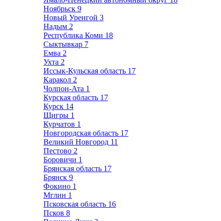
Ноябрьск
9
Новый Уренгой
3
Надым
2
Республика Коми
18
Сыктывкар
7
Емва
2
Ухта
2
Иссык-Кульская область
17
Каракол
2
Чолпон-Ата
1
Курская область
17
Курск
14
Щигры
1
Курчатов
1
Новгородская область
17
Великий Новгород
11
Пестово
2
Боровичи
1
Брянская область
17
Брянск
9
Фокино
1
Мглин
1
Псковская область
16
Псков
8