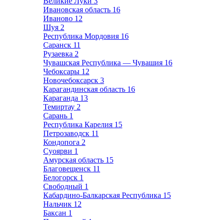
Великие Луки
3
Ивановская область
16
Иваново
12
Шуя
2
Республика Мордовия
16
Саранск
11
Рузаевка
2
Чувашская Республика — Чувашия
16
Чебоксары
12
Новочебоксарск
3
Карагандинская область
16
Караганда
13
Темиртау
2
Сарань
1
Республика Карелия
15
Петрозаводск
11
Кондопога
2
Суоярви
1
Амурская область
15
Благовещенск
11
Белогорск
1
Свободный
1
Кабардино-Балкарская Республика
15
Нальчик
12
Баксан
1