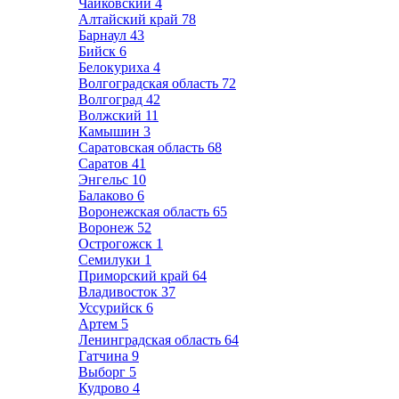
Чайковский
4
Алтайский край
78
Барнаул
43
Бийск
6
Белокуриха
4
Волгоградская область
72
Волгоград
42
Волжский
11
Камышин
3
Саратовская область
68
Саратов
41
Энгельс
10
Балаково
6
Воронежская область
65
Воронеж
52
Острогожск
1
Семилуки
1
Приморский край
64
Владивосток
37
Уссурийск
6
Артем
5
Ленинградская область
64
Гатчина
9
Выборг
5
Кудрово
4