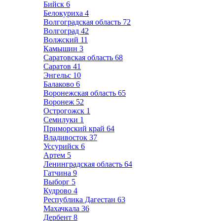
Бийск
6
Белокуриха
4
Волгоградская область
72
Волгоград
42
Волжский
11
Камышин
3
Саратовская область
68
Саратов
41
Энгельс
10
Балаково
6
Воронежская область
65
Воронеж
52
Острогожск
1
Семилуки
1
Приморский край
64
Владивосток
37
Уссурийск
6
Артем
5
Ленинградская область
64
Гатчина
9
Выборг
5
Кудрово
4
Республика Дагестан
63
Махачкала
36
Дербент
8