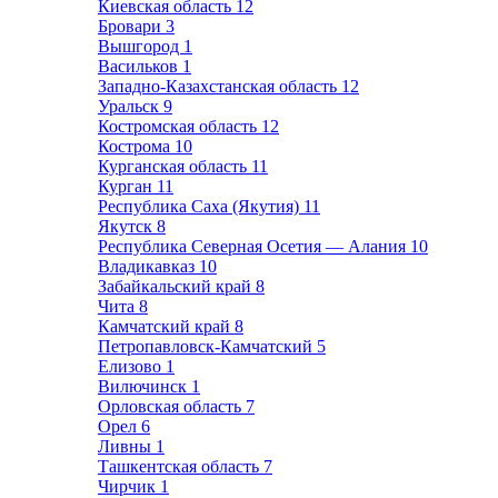
Киевская область
12
Бровари
3
Вышгород
1
Васильков
1
Западно-Казахстанская область
12
Уральск
9
Костромская область
12
Кострома
10
Курганская область
11
Курган
11
Республика Саха (Якутия)
11
Якутск
8
Республика Северная Осетия — Алания
10
Владикавказ
10
Забайкальский край
8
Чита
8
Камчатский край
8
Петропавловск-Камчатский
5
Елизово
1
Вилючинск
1
Орловская область
7
Орел
6
Ливны
1
Ташкентская область
7
Чирчик
1