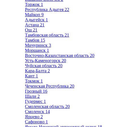
Торжок
1
Республика Адыгея
22
Майкоп
9
Адыгейск
1
Астана
21
Ош
21
Тамбовская область
21
Тамбов
15
Мичуринск
3
Моршанск
1
Восточно-Казахстанская область
20
Усть-Каменогорск
20
Чуйская область
20
Кара-Балта
2
Кант
1
Токмок
1
Чеченская Республика
20
Грозный
16
Шали
2
Гудермес
1
Смоленская область
20
Смоленск
14
Ярцево
2
Сафоново
1
Ямало-Ненецкий автономный округ
18