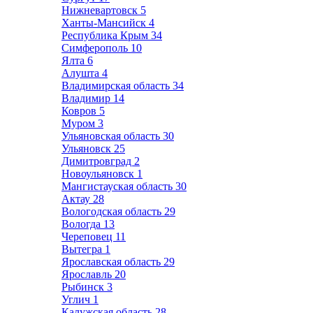
Нижневартовск
5
Ханты-Мансийск
4
Республика Крым
34
Симферополь
10
Ялта
6
Алушта
4
Владимирская область
34
Владимир
14
Ковров
5
Муром
3
Ульяновская область
30
Ульяновск
25
Димитровград
2
Новоульяновск
1
Мангистауская область
30
Актау
28
Вологодская область
29
Вологда
13
Череповец
11
Вытегра
1
Ярославская область
29
Ярославль
20
Рыбинск
3
Углич
1
Калужская область
28