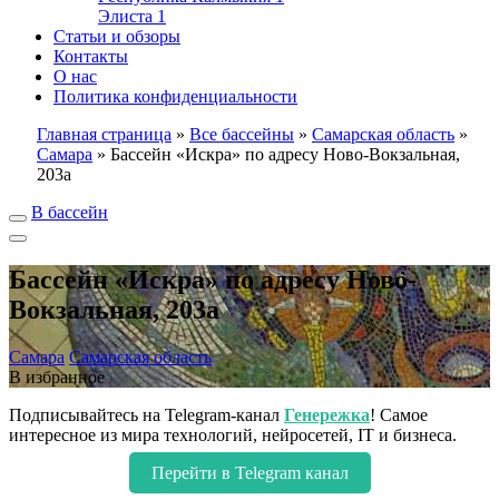
Элиста
1
Статьи и обзоры
Контакты
О нас
Политика конфиденциальности
Главная страница
»
Все бассейны
»
Самарская область
»
Самара
»
Бассейн «Искра» по адресу Ново-Вокзальная,
203а
В бассейн
Бассейн «Искра» по адресу Ново-
Вокзальная, 203а
Самара
Самарская область
В избранное
Подписывайтесь на Telegram-канал
Генережка
! Самое
интересное из мира технологий, нейросетей, IT и бизнеса.
Перейти в Telegram канал