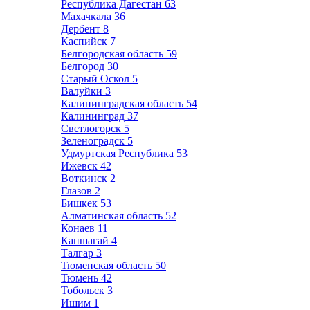
Республика Дагестан
63
Махачкала
36
Дербент
8
Каспийск
7
Белгородская область
59
Белгород
30
Старый Оскол
5
Валуйки
3
Калининградская область
54
Калининград
37
Светлогорск
5
Зеленоградск
5
Удмуртская Республика
53
Ижевск
42
Воткинск
2
Глазов
2
Бишкек
53
Алматинская область
52
Конаев
11
Капшагай
4
Талгар
3
Тюменская область
50
Тюмень
42
Тобольск
3
Ишим
1