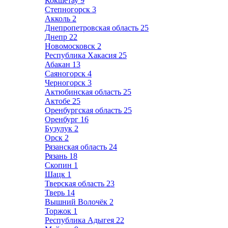
Кокшетау
9
Степногорск
3
Акколь
2
Днепропетровская область
25
Днепр
22
Новомосковск
2
Республика Хакасия
25
Абакан
13
Саяногорск
4
Черногорск
3
Актюбинская область
25
Актобе
25
Оренбургская область
25
Оренбург
16
Бузулук
2
Орск
2
Рязанская область
24
Рязань
18
Скопин
1
Шацк
1
Тверская область
23
Тверь
14
Вышний Волочёк
2
Торжок
1
Республика Адыгея
22