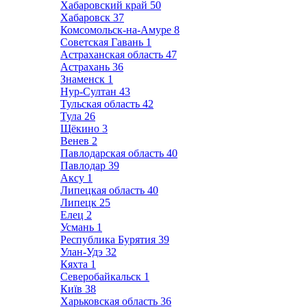
Хабаровский край
50
Хабаровск
37
Комсомольск-на-Амуре
8
Советская Гавань
1
Астраханская область
47
Астрахань
36
Знаменск
1
Нур-Султан
43
Тульская область
42
Тула
26
Щёкино
3
Венев
2
Павлодарская область
40
Павлодар
39
Аксу
1
Липецкая область
40
Липецк
25
Елец
2
Усмань
1
Республика Бурятия
39
Улан-Удэ
32
Кяхта
1
Северобайкальск
1
Київ
38
Харьковская область
36