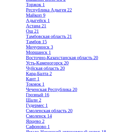
Торжок
1
Республика Адыгея
22
Майкоп
9
Адыгейск
1
Астана
21
Ош
21
Тамбовская область
21
Тамбов
15
Мичуринск
3
Моршанск
1
Восточно-Казахстанская область
20
Усть-Каменогорск
20
Чуйская область
20
Кара-Балта
2
Кант
1
Токмок
1
Чеченская Республика
20
Грозный
16
Шали
2
Гудермес
1
Смоленская область
20
Смоленск
14
Ярцево
2
Сафоново
1
Ямало-Ненецкий автономный округ
18