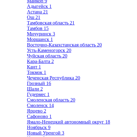
Майкоп
9
Адыгейск
1
Астана
21
Ош
21
Тамбовская область
21
Тамбов
15
Мичуринск
3
Моршанск
1
Восточно-Казахстанская область
20
Усть-Каменогорск
20
Чуйская область
20
Кара-Балта
2
Кант
1
Токмок
1
Чеченская Республика
20
Грозный
16
Шали
2
Гудермес
1
Смоленская область
20
Смоленск
14
Ярцево
2
Сафоново
1
Ямало-Ненецкий автономный округ
18
Ноябрьск
9
Новый Уренгой
3