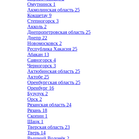
Омутнинск
1
Акмолинская область
25
Кокшетау
9
Степногорск
3
Акколь
2
Днепропетровская область
25
Днепр
22
Новомосковск
2
Республика Хакасия
25
Абакан
13
Саяногорск
4
Черногорск
3
Актюбинская область
25
Актобе
25
Оренбургская область
25
Оренбург
16
Бузулук
2
Орск
2
Рязанская область
24
Рязань
18
Скопин
1
Шацк
1
Тверская область
23
Тверь
14
Вышний Волочёк
2