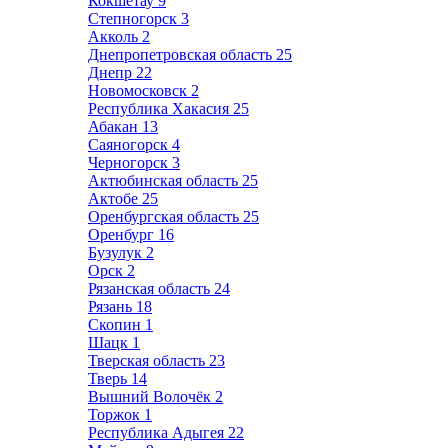
Кокшетау
9
Степногорск
3
Акколь
2
Днепропетровская область
25
Днепр
22
Новомосковск
2
Республика Хакасия
25
Абакан
13
Саяногорск
4
Черногорск
3
Актюбинская область
25
Актобе
25
Оренбургская область
25
Оренбург
16
Бузулук
2
Орск
2
Рязанская область
24
Рязань
18
Скопин
1
Шацк
1
Тверская область
23
Тверь
14
Вышний Волочёк
2
Торжок
1
Республика Адыгея
22