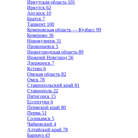
Иркутская область
101
Иркутск
62
Ангарск
10
Братск
7
Ташкент
100
Кемеровская область — Кузбасс
99
Кемерово
36
Новокузнецк
31
Прокопьевск
5
Нижегородская область
89
Нижний Новгород
56
Дзержинск
7
Кстово
6
Омская область
82
Омск
78
Ставропольский край
81
Ставрополь
22
Пятигорск
15
Ессентуки
6
Пермский край
80
Пермь
51
Соликамск
5
Чайковский
4
Алтайский край
78
Барнаул
43