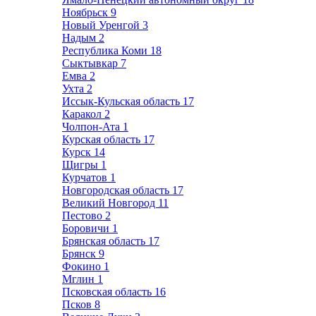
Ноябрьск
9
Новый Уренгой
3
Надым
2
Республика Коми
18
Сыктывкар
7
Емва
2
Ухта
2
Иссык-Кульская область
17
Каракол
2
Чолпон-Ата
1
Курская область
17
Курск
14
Щигры
1
Курчатов
1
Новгородская область
17
Великий Новгород
11
Пестово
2
Боровичи
1
Брянская область
17
Брянск
9
Фокино
1
Мглин
1
Псковская область
16
Псков
8