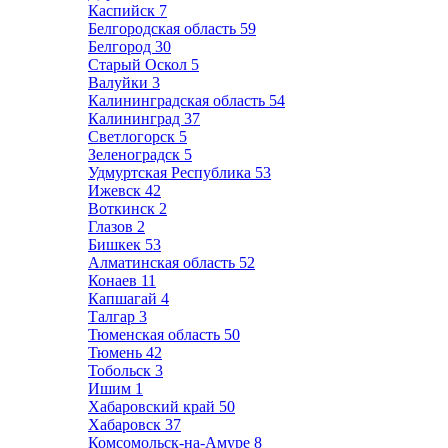
Каспийск
7
Белгородская область
59
Белгород
30
Старый Оскол
5
Валуйки
3
Калининградская область
54
Калининград
37
Светлогорск
5
Зеленоградск
5
Удмуртская Республика
53
Ижевск
42
Воткинск
2
Глазов
2
Бишкек
53
Алматинская область
52
Конаев
11
Капшагай
4
Талгар
3
Тюменская область
50
Тюмень
42
Тобольск
3
Ишим
1
Хабаровский край
50
Хабаровск
37
Комсомольск-на-Амуре
8