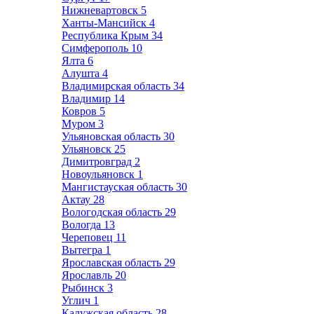
Нижневартовск
5
Ханты-Мансийск
4
Республика Крым
34
Симферополь
10
Ялта
6
Алушта
4
Владимирская область
34
Владимир
14
Ковров
5
Муром
3
Ульяновская область
30
Ульяновск
25
Димитровград
2
Новоульяновск
1
Мангистауская область
30
Актау
28
Вологодская область
29
Вологда
13
Череповец
11
Вытегра
1
Ярославская область
29
Ярославль
20
Рыбинск
3
Углич
1
Калужская область
28