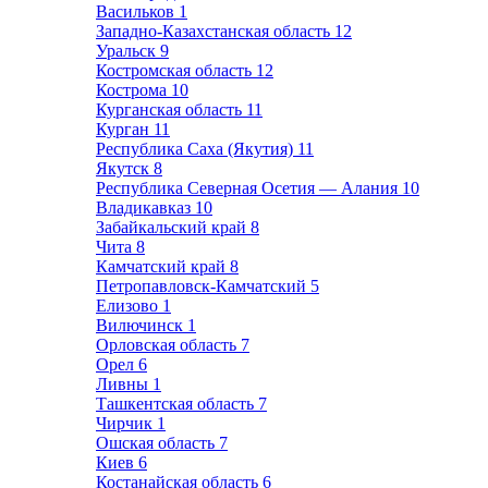
Васильков
1
Западно-Казахстанская область
12
Уральск
9
Костромская область
12
Кострома
10
Курганская область
11
Курган
11
Республика Саха (Якутия)
11
Якутск
8
Республика Северная Осетия — Алания
10
Владикавказ
10
Забайкальский край
8
Чита
8
Камчатский край
8
Петропавловск-Камчатский
5
Елизово
1
Вилючинск
1
Орловская область
7
Орел
6
Ливны
1
Ташкентская область
7
Чирчик
1
Ошская область
7
Киев
6
Костанайская область
6