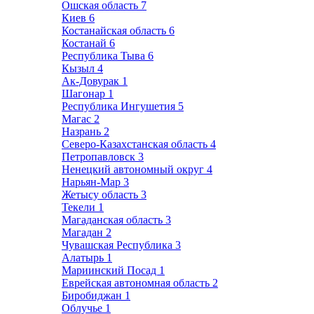
Ошская область
7
Киев
6
Костанайская область
6
Костанай
6
Республика Тыва
6
Кызыл
4
Ак-Довурак
1
Шагонар
1
Республика Ингушетия
5
Магас
2
Назрань
2
Северо-Казахстанская область
4
Петропавловск
3
Ненецкий автономный округ
4
Нарьян-Мар
3
Жетысу область
3
Текели
1
Магаданская область
3
Магадан
2
Чувашская Республика
3
Алатырь
1
Мариинский Посад
1
Еврейская автономная область
2
Биробиджан
1
Облучье
1