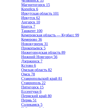
Челябинск
53
Магнитогорск
15
Копейск
6
Иркутская область
101
Иркутск
62
Ангарск
10
Братск
7
Ташкент
100
Кемеровская область — Кузбасс
99
Кемерово
36
Новокузнецк
31
Прокопьевск
5
Нижегородская область
89
Нижний Новгород
56
Дзержинск
7
Кстово
6
Омская область
82
Омск
78
Ставропольский край
81
Ставрополь
22
Пятигорск
15
Ессентуки
6
Пермский край
80
Пермь
51
Соликамск
5