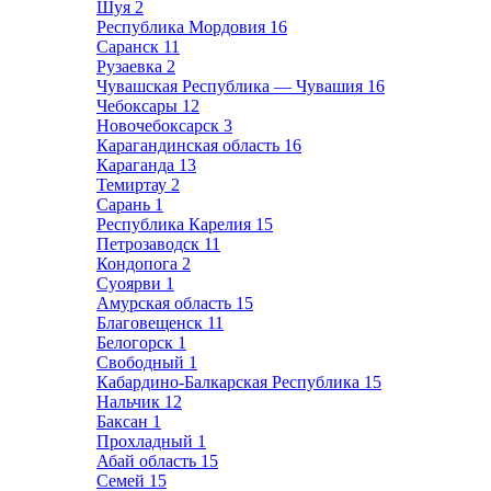
Шуя
2
Республика Мордовия
16
Саранск
11
Рузаевка
2
Чувашская Республика — Чувашия
16
Чебоксары
12
Новочебоксарск
3
Карагандинская область
16
Караганда
13
Темиртау
2
Сарань
1
Республика Карелия
15
Петрозаводск
11
Кондопога
2
Суоярви
1
Амурская область
15
Благовещенск
11
Белогорск
1
Свободный
1
Кабардино-Балкарская Республика
15
Нальчик
12
Баксан
1
Прохладный
1
Абай область
15
Семей
15