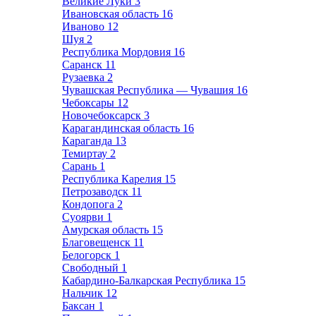
Великие Луки
3
Ивановская область
16
Иваново
12
Шуя
2
Республика Мордовия
16
Саранск
11
Рузаевка
2
Чувашская Республика — Чувашия
16
Чебоксары
12
Новочебоксарск
3
Карагандинская область
16
Караганда
13
Темиртау
2
Сарань
1
Республика Карелия
15
Петрозаводск
11
Кондопога
2
Суоярви
1
Амурская область
15
Благовещенск
11
Белогорск
1
Свободный
1
Кабардино-Балкарская Республика
15
Нальчик
12
Баксан
1