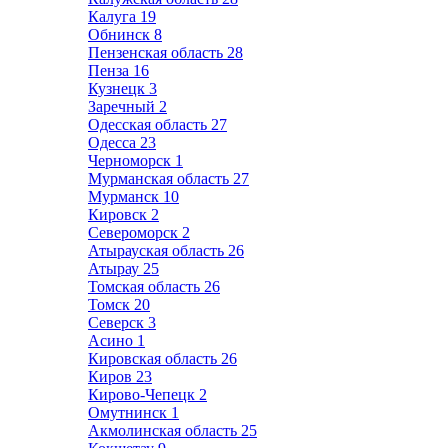
Калуга
19
Обнинск
8
Пензенская область
28
Пенза
16
Кузнецк
3
Заречный
2
Одесская область
27
Одесса
23
Черноморск
1
Мурманская область
27
Мурманск
10
Кировск
2
Североморск
2
Атырауская область
26
Атырау
25
Томская область
26
Томск
20
Северск
3
Асино
1
Кировская область
26
Киров
23
Кирово-Чепецк
2
Омутнинск
1
Акмолинская область
25