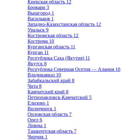
Киевская область
12
Бровари
3
Вышгород
1
Васильков
1
Западно-Казахстанская область
12
Уральск
9
Костромская область
12
Кострома
10
Курганская область
11
Курган
11
Республика Саха (Якутия)
11
Якутск
8
Республика Северная Осетия — Алания
10
Владикавказ
10
Забайкальский край
8
Чита
8
Камчатский край
8
Петропавловск-Камчатский
5
Елизово
1
Вилючинск
1
Орловская область
7
Орел
6
Ливны
1
Ташкентская область
7
Чирчик
1