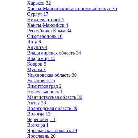
Харьков
32
Ханты-Мансийский автономный округ
35
Сургут
17
Нижневартовск
5
Ханты-Мансийск
4
Республика Крым
34
Симферополь
10
Ялта
6
Алушта
4
Владимирская область
34
Владимир
14
Ковров
5
Муром
3
Ульяновская область
30
Ульяновск
25
Димитровград
2
Новоульяновск
1
Мангистауская область
30
Актау
28
Вологодская область
29
Вологда
13
Череповец
11
Вытегра
1
Ярославская область
29
Ярославль
20