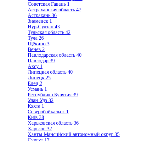
Советская Гавань
1
Астраханская область
47
Астрахань
36
Знаменск
1
Нур-Султан
43
Тульская область
42
Тула
26
Щёкино
3
Венев
2
Павлодарская область
40
Павлодар
39
Аксу
1
Липецкая область
40
Липецк
25
Елец
2
Усмань
1
Республика Бурятия
39
Улан-Удэ
32
Кяхта
1
Северобайкальск
1
Київ
38
Харьковская область
36
Харьков
32
Ханты-Мансийский автономный округ
35
Сургут
17