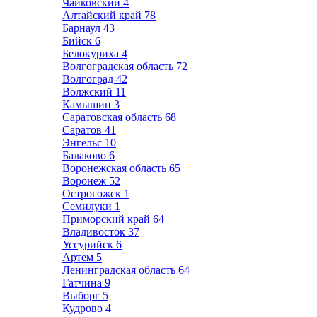
Чайковский
4
Алтайский край
78
Барнаул
43
Бийск
6
Белокуриха
4
Волгоградская область
72
Волгоград
42
Волжский
11
Камышин
3
Саратовская область
68
Саратов
41
Энгельс
10
Балаково
6
Воронежская область
65
Воронеж
52
Острогожск
1
Семилуки
1
Приморский край
64
Владивосток
37
Уссурийск
6
Артем
5
Ленинградская область
64
Гатчина
9
Выборг
5
Кудрово
4