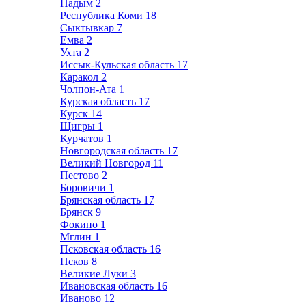
Надым
2
Республика Коми
18
Сыктывкар
7
Емва
2
Ухта
2
Иссык-Кульская область
17
Каракол
2
Чолпон-Ата
1
Курская область
17
Курск
14
Щигры
1
Курчатов
1
Новгородская область
17
Великий Новгород
11
Пестово
2
Боровичи
1
Брянская область
17
Брянск
9
Фокино
1
Мглин
1
Псковская область
16
Псков
8
Великие Луки
3
Ивановская область
16
Иваново
12