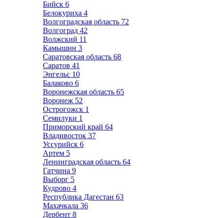
Бийск
6
Белокуриха
4
Волгоградская область
72
Волгоград
42
Волжский
11
Камышин
3
Саратовская область
68
Саратов
41
Энгельс
10
Балаково
6
Воронежская область
65
Воронеж
52
Острогожск
1
Семилуки
1
Приморский край
64
Владивосток
37
Уссурийск
6
Артем
5
Ленинградская область
64
Гатчина
9
Выборг
5
Кудрово
4
Республика Дагестан
63
Махачкала
36
Дербент
8