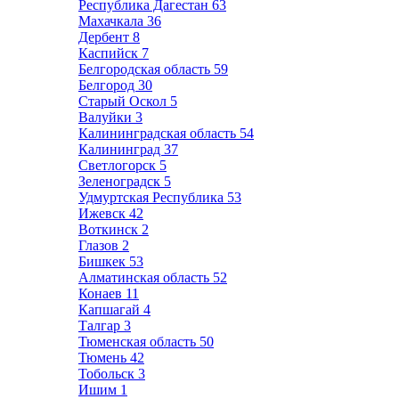
Республика Дагестан
63
Махачкала
36
Дербент
8
Каспийск
7
Белгородская область
59
Белгород
30
Старый Оскол
5
Валуйки
3
Калининградская область
54
Калининград
37
Светлогорск
5
Зеленоградск
5
Удмуртская Республика
53
Ижевск
42
Воткинск
2
Глазов
2
Бишкек
53
Алматинская область
52
Конаев
11
Капшагай
4
Талгар
3
Тюменская область
50
Тюмень
42
Тобольск
3
Ишим
1