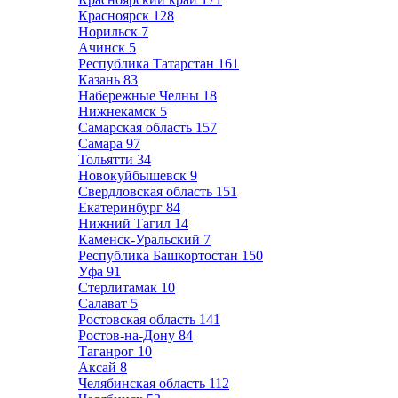
Красноярск
128
Норильск
7
Ачинск
5
Республика Татарстан
161
Казань
83
Набережные Челны
18
Нижнекамск
5
Самарская область
157
Самара
97
Тольятти
34
Новокуйбышевск
9
Свердловская область
151
Екатеринбург
84
Нижний Тагил
14
Каменск-Уральский
7
Республика Башкортостан
150
Уфа
91
Стерлитамак
10
Салават
5
Ростовская область
141
Ростов-на-Дону
84
Таганрог
10
Аксай
8
Челябинская область
112