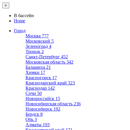
×
В бассейн
Home
Город
Москва
777
Московский
5
Зеленоград
4
Троицк
2
Санкт-Петербург
452
Московская область
342
Балашиха
21
Химки
17
Красногорск
17
Краснодарский край
323
Краснодар
142
Сочи
50
Новороссийск
15
Новосибирская область
236
Новосибирск
192
Бердск
8
Обь
3
Алматы
193
Красноярский край
171