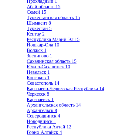
Прохладный
1
Абай область
15
Семей
15
Туркестанская область
15
Шымкент
8
Туркестан
5
Кентау
2
Республика Марий Эл
15
Йошкар-Ола
10
Волжск
1
Звенигово
1
Сахалинская область
15
Южно-Сахалинск
10
Невельск
1
Корсаков
1
Севастополь
14
Карачаево-Черкесская Республика
14
Черкесск
8
Карачаевск
1
Архангельская область
14
Архангельск
8
Северодвинск
4
Новодвинск
1
Республика Алтай
12
Горно-Алтайск
4