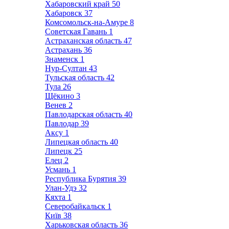
Хабаровский край
50
Хабаровск
37
Комсомольск-на-Амуре
8
Советская Гавань
1
Астраханская область
47
Астрахань
36
Знаменск
1
Нур-Султан
43
Тульская область
42
Тула
26
Щёкино
3
Венев
2
Павлодарская область
40
Павлодар
39
Аксу
1
Липецкая область
40
Липецк
25
Елец
2
Усмань
1
Республика Бурятия
39
Улан-Удэ
32
Кяхта
1
Северобайкальск
1
Київ
38
Харьковская область
36