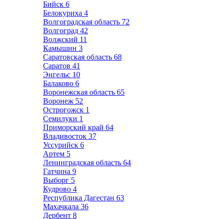
Бийск
6
Белокуриха
4
Волгоградская область
72
Волгоград
42
Волжский
11
Камышин
3
Саратовская область
68
Саратов
41
Энгельс
10
Балаково
6
Воронежская область
65
Воронеж
52
Острогожск
1
Семилуки
1
Приморский край
64
Владивосток
37
Уссурийск
6
Артем
5
Ленинградская область
64
Гатчина
9
Выборг
5
Кудрово
4
Республика Дагестан
63
Махачкала
36
Дербент
8