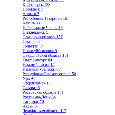
Красноярск
128
Норильск
7
Ачинск
5
Республика Татарстан
161
Казань
83
Набережные Челны
18
Нижнекамск
5
Самарская область
157
Самара
97
Тольятти
34
Новокуйбышевск
9
Свердловская область
151
Екатеринбург
84
Нижний Тагил
14
Каменск-Уральский
7
Республика Башкортостан
150
Уфа
91
Стерлитамак
10
Салават
5
Ростовская область
141
Ростов-на-Дону
84
Таганрог
10
Аксай
8
Челябинская область
112