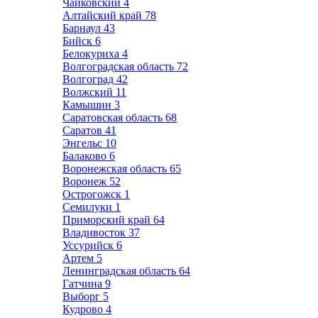
Чайковский
4
Алтайский край
78
Барнаул
43
Бийск
6
Белокуриха
4
Волгоградская область
72
Волгоград
42
Волжский
11
Камышин
3
Саратовская область
68
Саратов
41
Энгельс
10
Балаково
6
Воронежская область
65
Воронеж
52
Острогожск
1
Семилуки
1
Приморский край
64
Владивосток
37
Уссурийск
6
Артем
5
Ленинградская область
64
Гатчина
9
Выборг
5
Кудрово
4