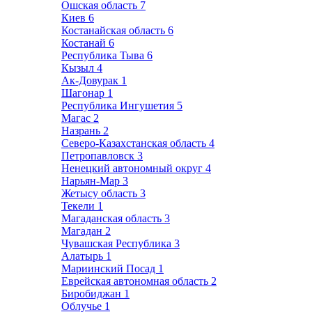
Ошская область
7
Киев
6
Костанайская область
6
Костанай
6
Республика Тыва
6
Кызыл
4
Ак-Довурак
1
Шагонар
1
Республика Ингушетия
5
Магас
2
Назрань
2
Северо-Казахстанская область
4
Петропавловск
3
Ненецкий автономный округ
4
Нарьян-Мар
3
Жетысу область
3
Текели
1
Магаданская область
3
Магадан
2
Чувашская Республика
3
Алатырь
1
Мариинский Посад
1
Еврейская автономная область
2
Биробиджан
1
Облучье
1