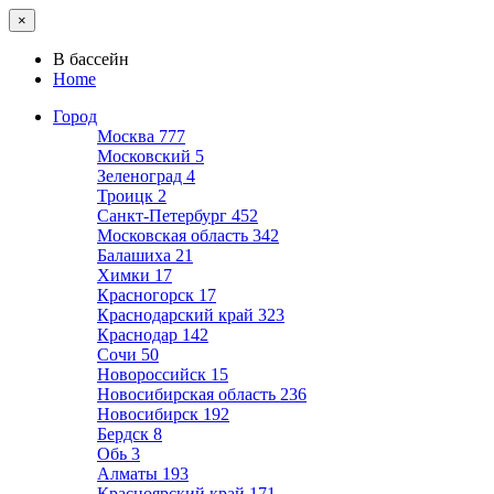
×
В бассейн
Home
Город
Москва
777
Московский
5
Зеленоград
4
Троицк
2
Санкт-Петербург
452
Московская область
342
Балашиха
21
Химки
17
Красногорск
17
Краснодарский край
323
Краснодар
142
Сочи
50
Новороссийск
15
Новосибирская область
236
Новосибирск
192
Бердск
8
Обь
3
Алматы
193
Красноярский край
171