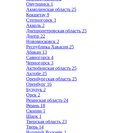
Омутнинск
1
Акмолинская область
25
Кокшетау
9
Степногорск
3
Акколь
2
Днепропетровская область
25
Днепр
22
Новомосковск
2
Республика Хакасия
25
Абакан
13
Саяногорск
4
Черногорск
3
Актюбинская область
25
Актобе
25
Оренбургская область
25
Оренбург
16
Бузулук
2
Орск
2
Рязанская область
24
Рязань
18
Скопин
1
Шацк
1
Тверская область
23
Тверь
14
Вышний Волочёк
2