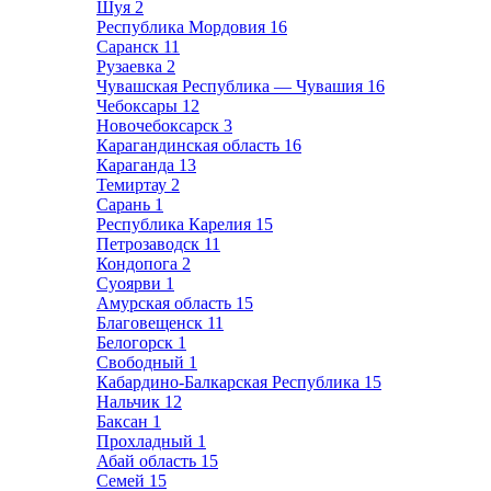
Шуя
2
Республика Мордовия
16
Саранск
11
Рузаевка
2
Чувашская Республика — Чувашия
16
Чебоксары
12
Новочебоксарск
3
Карагандинская область
16
Караганда
13
Темиртау
2
Сарань
1
Республика Карелия
15
Петрозаводск
11
Кондопога
2
Суоярви
1
Амурская область
15
Благовещенск
11
Белогорск
1
Свободный
1
Кабардино-Балкарская Республика
15
Нальчик
12
Баксан
1
Прохладный
1
Абай область
15
Семей
15