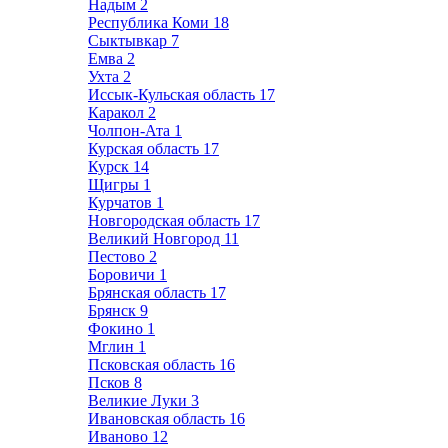
Надым
2
Республика Коми
18
Сыктывкар
7
Емва
2
Ухта
2
Иссык-Кульская область
17
Каракол
2
Чолпон-Ата
1
Курская область
17
Курск
14
Щигры
1
Курчатов
1
Новгородская область
17
Великий Новгород
11
Пестово
2
Боровичи
1
Брянская область
17
Брянск
9
Фокино
1
Мглин
1
Псковская область
16
Псков
8
Великие Луки
3
Ивановская область
16
Иваново
12