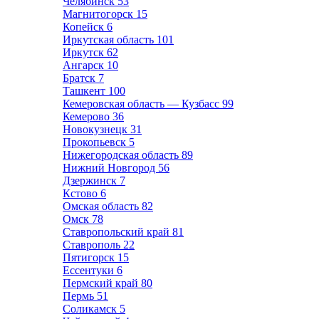
Челябинск
53
Магнитогорск
15
Копейск
6
Иркутская область
101
Иркутск
62
Ангарск
10
Братск
7
Ташкент
100
Кемеровская область — Кузбасс
99
Кемерово
36
Новокузнецк
31
Прокопьевск
5
Нижегородская область
89
Нижний Новгород
56
Дзержинск
7
Кстово
6
Омская область
82
Омск
78
Ставропольский край
81
Ставрополь
22
Пятигорск
15
Ессентуки
6
Пермский край
80
Пермь
51
Соликамск
5