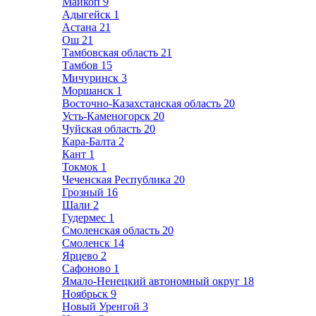
Майкоп
9
Адыгейск
1
Астана
21
Ош
21
Тамбовская область
21
Тамбов
15
Мичуринск
3
Моршанск
1
Восточно-Казахстанская область
20
Усть-Каменогорск
20
Чуйская область
20
Кара-Балта
2
Кант
1
Токмок
1
Чеченская Республика
20
Грозный
16
Шали
2
Гудермес
1
Смоленская область
20
Смоленск
14
Ярцево
2
Сафоново
1
Ямало-Ненецкий автономный округ
18
Ноябрьск
9
Новый Уренгой
3