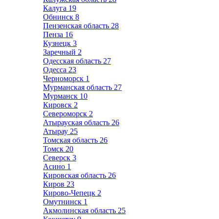
Калуга
19
Обнинск
8
Пензенская область
28
Пенза
16
Кузнецк
3
Заречный
2
Одесская область
27
Одесса
23
Черноморск
1
Мурманская область
27
Мурманск
10
Кировск
2
Североморск
2
Атырауская область
26
Атырау
25
Томская область
26
Томск
20
Северск
3
Асино
1
Кировская область
26
Киров
23
Кирово-Чепецк
2
Омутнинск
1
Акмолинская область
25