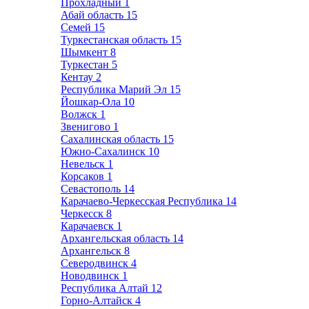
Прохладный
1
Абай область
15
Семей
15
Туркестанская область
15
Шымкент
8
Туркестан
5
Кентау
2
Республика Марий Эл
15
Йошкар-Ола
10
Волжск
1
Звенигово
1
Сахалинская область
15
Южно-Сахалинск
10
Невельск
1
Корсаков
1
Севастополь
14
Карачаево-Черкесская Республика
14
Черкесск
8
Карачаевск
1
Архангельская область
14
Архангельск
8
Северодвинск
4
Новодвинск
1
Республика Алтай
12
Горно-Алтайск
4