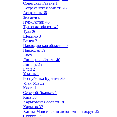
Советская Гавань
1
Астраханская область
47
Астрахань
36
Знаменск
1
Нур-Султан
43
Тульская область
42
Тула
26
Щёкино
3
Венев
2
Павлодарская область
40
Павлодар
39
Аксу
1
Липецкая область
40
Липецк
25
Елец
2
Усмань
1
Республика Бурятия
39
Улан-Удэ
32
Кяхта
1
Северобайкальск
1
Київ
38
Харьковская область
36
Харьков
32
Ханты-Мансийский автономный округ
35
Сургут
17