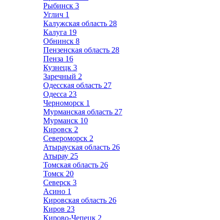
Рыбинск
3
Углич
1
Калужская область
28
Калуга
19
Обнинск
8
Пензенская область
28
Пенза
16
Кузнецк
3
Заречный
2
Одесская область
27
Одесса
23
Черноморск
1
Мурманская область
27
Мурманск
10
Кировск
2
Североморск
2
Атырауская область
26
Атырау
25
Томская область
26
Томск
20
Северск
3
Асино
1
Кировская область
26
Киров
23
Кирово-Чепецк
2