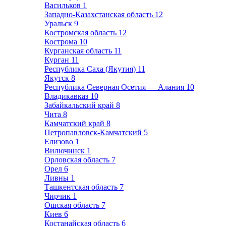
Васильков
1
Западно-Казахстанская область
12
Уральск
9
Костромская область
12
Кострома
10
Курганская область
11
Курган
11
Республика Саха (Якутия)
11
Якутск
8
Республика Северная Осетия — Алания
10
Владикавказ
10
Забайкальский край
8
Чита
8
Камчатский край
8
Петропавловск-Камчатский
5
Елизово
1
Вилючинск
1
Орловская область
7
Орел
6
Ливны
1
Ташкентская область
7
Чирчик
1
Ошская область
7
Киев
6
Костанайская область
6