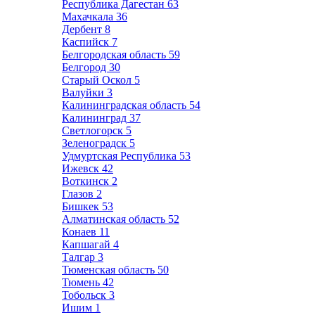
Республика Дагестан
63
Махачкала
36
Дербент
8
Каспийск
7
Белгородская область
59
Белгород
30
Старый Оскол
5
Валуйки
3
Калининградская область
54
Калининград
37
Светлогорск
5
Зеленоградск
5
Удмуртская Республика
53
Ижевск
42
Воткинск
2
Глазов
2
Бишкек
53
Алматинская область
52
Конаев
11
Капшагай
4
Талгар
3
Тюменская область
50
Тюмень
42
Тобольск
3
Ишим
1