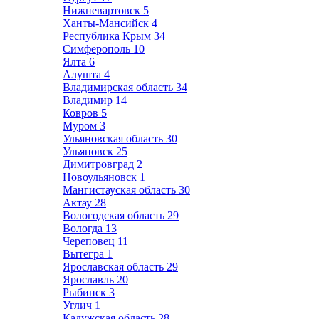
Нижневартовск
5
Ханты-Мансийск
4
Республика Крым
34
Симферополь
10
Ялта
6
Алушта
4
Владимирская область
34
Владимир
14
Ковров
5
Муром
3
Ульяновская область
30
Ульяновск
25
Димитровград
2
Новоульяновск
1
Мангистауская область
30
Актау
28
Вологодская область
29
Вологда
13
Череповец
11
Вытегра
1
Ярославская область
29
Ярославль
20
Рыбинск
3
Углич
1
Калужская область
28