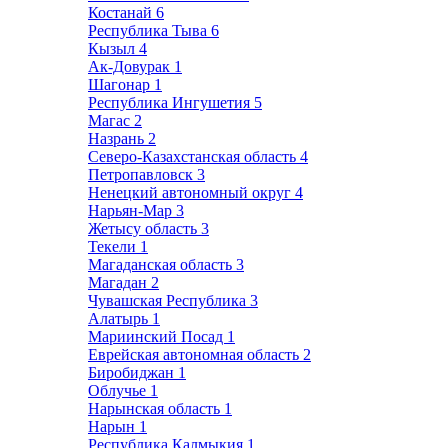
Костанай
6
Республика Тыва
6
Кызыл
4
Ак-Довурак
1
Шагонар
1
Республика Ингушетия
5
Магас
2
Назрань
2
Северо-Казахстанская область
4
Петропавловск
3
Ненецкий автономный округ
4
Нарьян-Мар
3
Жетысу область
3
Текели
1
Магаданская область
3
Магадан
2
Чувашская Республика
3
Алатырь
1
Мариинский Посад
1
Еврейская автономная область
2
Биробиджан
1
Облучье
1
Нарынская область
1
Нарын
1
Республика Калмыкия
1