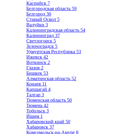
Каспийск
7
Белгородская область
59
Белгород
30
Старый Оскол
5
Валуйки
3
Калининградская область
54
Калининград
37
Светлогорск
5
Зеленоградск
5
Удмуртская Республика
53
Ижевск
42
Воткинск
2
Глазов
2
Бишкек
53
Алматинская область
52
Конаев
11
Капшагай
4
Талгар
3
Тюменская область
50
Тюмень
42
Тобольск
3
Ишим
1
Хабаровский край
50
Хабаровск
37
Комсомольск-на-Амуре
8