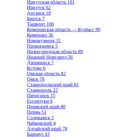
Иркутская область
101
Иркутск
62
Ангарск
10
Братск
7
Ташкент
100
Кемеровская область — Кузбасс
99
Кемерово
36
Новокузнецк
31
Прокопьевск
5
Нижегородская область
89
Нижний Новгород
56
Дзержинск
7
Кстово
6
Омская область
82
Омск
78
Ставропольский край
81
Ставрополь
22
Пятигорск
15
Ессентуки
6
Пермский край
80
Пермь
51
Соликамск
5
Чайковский
4
Алтайский край
78
Барнаул
43