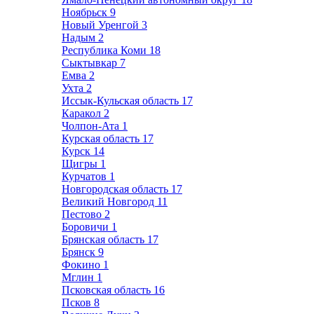
Ноябрьск
9
Новый Уренгой
3
Надым
2
Республика Коми
18
Сыктывкар
7
Емва
2
Ухта
2
Иссык-Кульская область
17
Каракол
2
Чолпон-Ата
1
Курская область
17
Курск
14
Щигры
1
Курчатов
1
Новгородская область
17
Великий Новгород
11
Пестово
2
Боровичи
1
Брянская область
17
Брянск
9
Фокино
1
Мглин
1
Псковская область
16
Псков
8