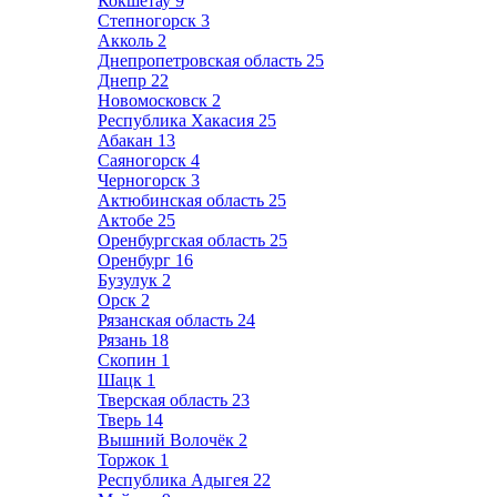
Кокшетау
9
Степногорск
3
Акколь
2
Днепропетровская область
25
Днепр
22
Новомосковск
2
Республика Хакасия
25
Абакан
13
Саяногорск
4
Черногорск
3
Актюбинская область
25
Актобе
25
Оренбургская область
25
Оренбург
16
Бузулук
2
Орск
2
Рязанская область
24
Рязань
18
Скопин
1
Шацк
1
Тверская область
23
Тверь
14
Вышний Волочёк
2
Торжок
1
Республика Адыгея
22