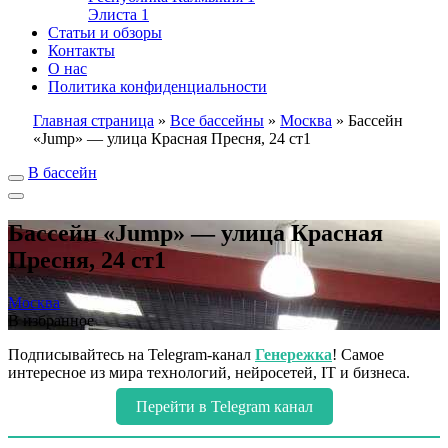
Элиста
1
Статьи и обзоры
Контакты
О нас
Политика конфиденциальности
Главная страница
»
Все бассейны
»
Москва
»
Бассейн
«Jump» — улица Красная Пресня, 24 ст1
В бассейн
Бассейн «Jump» — улица Красная
Пресня, 24 ст1
Москва
В избранное
Подписывайтесь на Telegram-канал
Генережка
! Самое
интересное из мира технологий, нейросетей, IT и бизнеса.
Перейти в Telegram канал