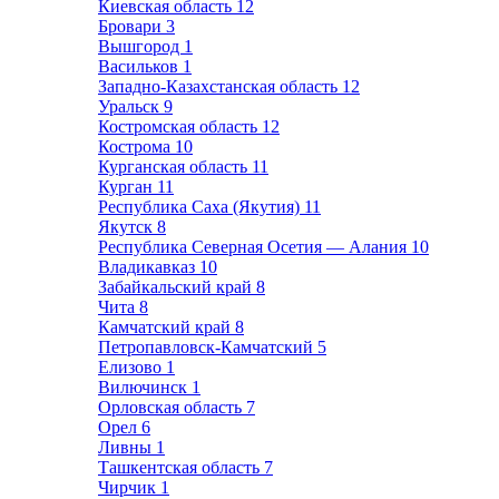
Киевская область
12
Бровари
3
Вышгород
1
Васильков
1
Западно-Казахстанская область
12
Уральск
9
Костромская область
12
Кострома
10
Курганская область
11
Курган
11
Республика Саха (Якутия)
11
Якутск
8
Республика Северная Осетия — Алания
10
Владикавказ
10
Забайкальский край
8
Чита
8
Камчатский край
8
Петропавловск-Камчатский
5
Елизово
1
Вилючинск
1
Орловская область
7
Орел
6
Ливны
1
Ташкентская область
7
Чирчик
1