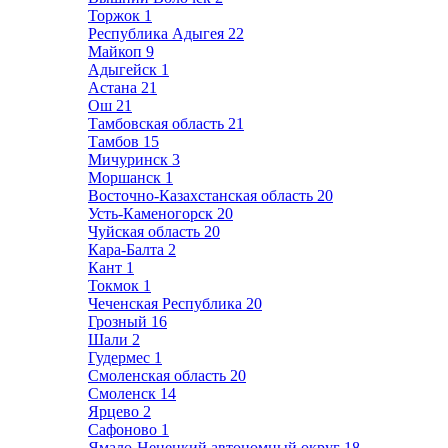
Торжок
1
Республика Адыгея
22
Майкоп
9
Адыгейск
1
Астана
21
Ош
21
Тамбовская область
21
Тамбов
15
Мичуринск
3
Моршанск
1
Восточно-Казахстанская область
20
Усть-Каменогорск
20
Чуйская область
20
Кара-Балта
2
Кант
1
Токмок
1
Чеченская Республика
20
Грозный
16
Шали
2
Гудермес
1
Смоленская область
20
Смоленск
14
Ярцево
2
Сафоново
1
Ямало-Ненецкий автономный округ
18