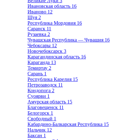
Великие Луки
3
Ивановская область
16
Иваново
12
Шуя
2
Республика Мордовия
16
Саранск
11
Рузаевка
2
Чувашская Республика — Чувашия
16
Чебоксары
12
Новочебоксарск
3
Карагандинская область
16
Караганда
13
Темиртау
2
Сарань
1
Республика Карелия
15
Петрозаводск
11
Кондопога
2
Суоярви
1
Амурская область
15
Благовещенск
11
Белогорск
1
Свободный
1
Кабардино-Балкарская Республика
15
Нальчик
12
Баксан
1