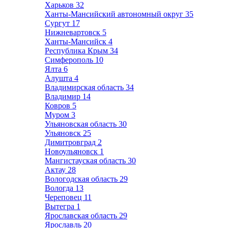
Харьков
32
Ханты-Мансийский автономный округ
35
Сургут
17
Нижневартовск
5
Ханты-Мансийск
4
Республика Крым
34
Симферополь
10
Ялта
6
Алушта
4
Владимирская область
34
Владимир
14
Ковров
5
Муром
3
Ульяновская область
30
Ульяновск
25
Димитровград
2
Новоульяновск
1
Мангистауская область
30
Актау
28
Вологодская область
29
Вологда
13
Череповец
11
Вытегра
1
Ярославская область
29
Ярославль
20