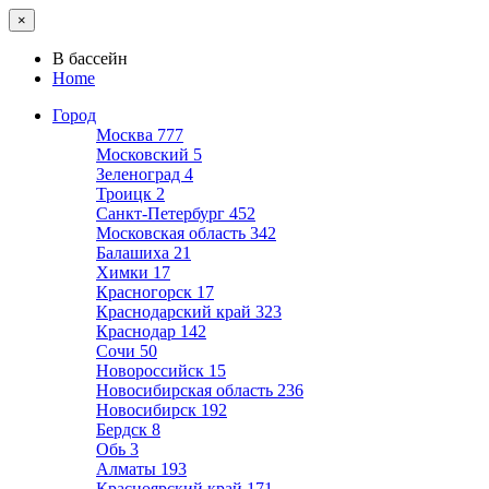
×
В бассейн
Home
Город
Москва
777
Московский
5
Зеленоград
4
Троицк
2
Санкт-Петербург
452
Московская область
342
Балашиха
21
Химки
17
Красногорск
17
Краснодарский край
323
Краснодар
142
Сочи
50
Новороссийск
15
Новосибирская область
236
Новосибирск
192
Бердск
8
Обь
3
Алматы
193
Красноярский край
171