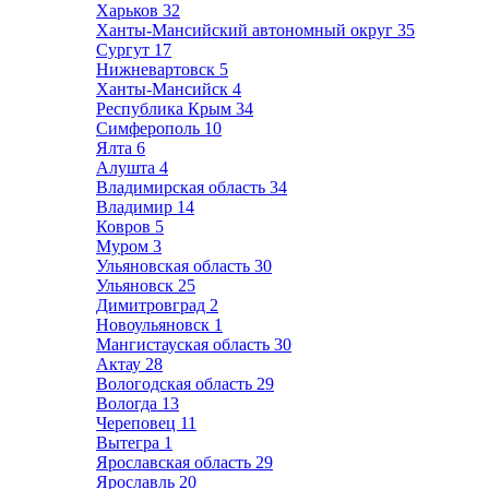
Харьков
32
Ханты-Мансийский автономный округ
35
Сургут
17
Нижневартовск
5
Ханты-Мансийск
4
Республика Крым
34
Симферополь
10
Ялта
6
Алушта
4
Владимирская область
34
Владимир
14
Ковров
5
Муром
3
Ульяновская область
30
Ульяновск
25
Димитровград
2
Новоульяновск
1
Мангистауская область
30
Актау
28
Вологодская область
29
Вологда
13
Череповец
11
Вытегра
1
Ярославская область
29
Ярославль
20