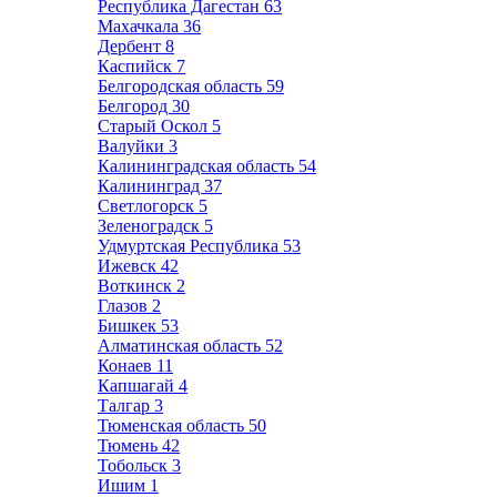
Республика Дагестан
63
Махачкала
36
Дербент
8
Каспийск
7
Белгородская область
59
Белгород
30
Старый Оскол
5
Валуйки
3
Калининградская область
54
Калининград
37
Светлогорск
5
Зеленоградск
5
Удмуртская Республика
53
Ижевск
42
Воткинск
2
Глазов
2
Бишкек
53
Алматинская область
52
Конаев
11
Капшагай
4
Талгар
3
Тюменская область
50
Тюмень
42
Тобольск
3
Ишим
1