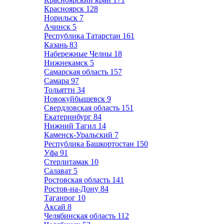
Красноярск
128
Норильск
7
Ачинск
5
Республика Татарстан
161
Казань
83
Набережные Челны
18
Нижнекамск
5
Самарская область
157
Самара
97
Тольятти
34
Новокуйбышевск
9
Свердловская область
151
Екатеринбург
84
Нижний Тагил
14
Каменск-Уральский
7
Республика Башкортостан
150
Уфа
91
Стерлитамак
10
Салават
5
Ростовская область
141
Ростов-на-Дону
84
Таганрог
10
Аксай
8
Челябинская область
112