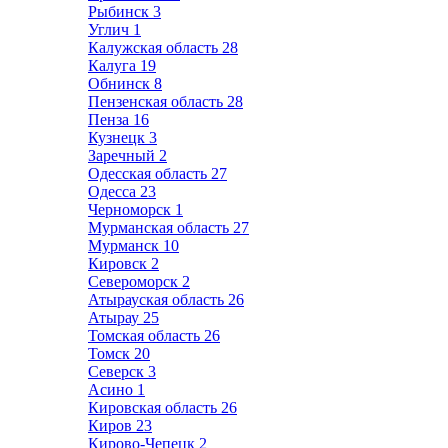
Рыбинск
3
Углич
1
Калужская область
28
Калуга
19
Обнинск
8
Пензенская область
28
Пенза
16
Кузнецк
3
Заречный
2
Одесская область
27
Одесса
23
Черноморск
1
Мурманская область
27
Мурманск
10
Кировск
2
Североморск
2
Атырауская область
26
Атырау
25
Томская область
26
Томск
20
Северск
3
Асино
1
Кировская область
26
Киров
23
Кирово-Чепецк
2