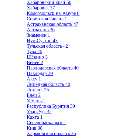
Хабаровский край
50
Хабаровск
37
Комсомольск-на-Амуре
8
Советская Гавань
1
Астраханская область
47
Астрахань
36
Знаменск
1
Нур-Султан
43
Тульская область
42
Тула
26
Щёкино
3
Венев
2
Павлодарская область
40
Павлодар
39
Аксу
1
Липецкая область
40
Липецк
25
Елец
2
Усмань
1
Республика Бурятия
39
Улан-Удэ
32
Кяхта
1
Северобайкальск
1
Київ
38
Харьковская область
36