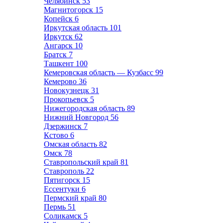
Челябинск
53
Магнитогорск
15
Копейск
6
Иркутская область
101
Иркутск
62
Ангарск
10
Братск
7
Ташкент
100
Кемеровская область — Кузбасс
99
Кемерово
36
Новокузнецк
31
Прокопьевск
5
Нижегородская область
89
Нижний Новгород
56
Дзержинск
7
Кстово
6
Омская область
82
Омск
78
Ставропольский край
81
Ставрополь
22
Пятигорск
15
Ессентуки
6
Пермский край
80
Пермь
51
Соликамск
5