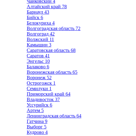
Чайковский
4
Алтайский край
78
Барнаул
43
Бийск
6
Белокуриха
4
Волгоградская область
72
Волгоград
42
Волжский
11
Камышин
3
Саратовская область
68
Саратов
41
Энгельс
10
Балаково
6
Воронежская область
65
Воронеж
52
Острогожск
1
Семилуки
1
Приморский край
64
Владивосток
37
Уссурийск
6
Артем
5
Ленинградская область
64
Гатчина
9
Выборг
5
Кудрово
4