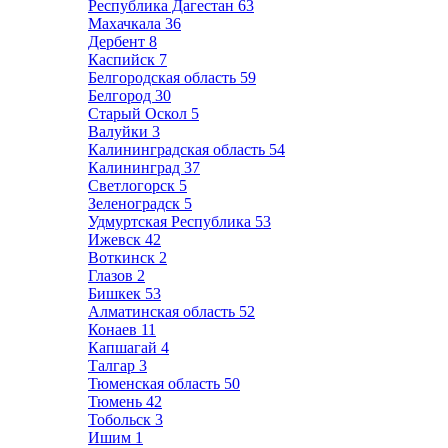
Республика Дагестан
63
Махачкала
36
Дербент
8
Каспийск
7
Белгородская область
59
Белгород
30
Старый Оскол
5
Валуйки
3
Калининградская область
54
Калининград
37
Светлогорск
5
Зеленоградск
5
Удмуртская Республика
53
Ижевск
42
Воткинск
2
Глазов
2
Бишкек
53
Алматинская область
52
Конаев
11
Капшагай
4
Талгар
3
Тюменская область
50
Тюмень
42
Тобольск
3
Ишим
1