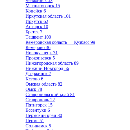
Челябинск
53
Магнитогорск
15
Копейск
6
Иркутская область
101
Иркутск
62
Ангарск
10
Братск
7
Ташкент
100
Кемеровская область — Кузбасс
99
Кемерово
36
Новокузнецк
31
Прокопьевск
5
Нижегородская область
89
Нижний Новгород
56
Дзержинск
7
Кстово
6
Омская область
82
Омск
78
Ставропольский край
81
Ставрополь
22
Пятигорск
15
Ессентуки
6
Пермский край
80
Пермь
51
Соликамск
5