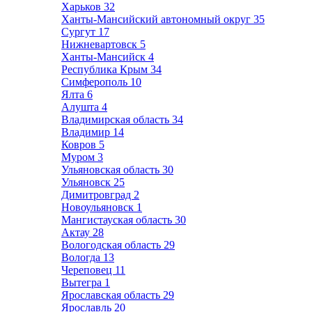
Харьков
32
Ханты-Мансийский автономный округ
35
Сургут
17
Нижневартовск
5
Ханты-Мансийск
4
Республика Крым
34
Симферополь
10
Ялта
6
Алушта
4
Владимирская область
34
Владимир
14
Ковров
5
Муром
3
Ульяновская область
30
Ульяновск
25
Димитровград
2
Новоульяновск
1
Мангистауская область
30
Актау
28
Вологодская область
29
Вологда
13
Череповец
11
Вытегра
1
Ярославская область
29
Ярославль
20