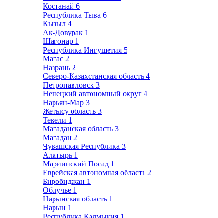
Костанай
6
Республика Тыва
6
Кызыл
4
Ак-Довурак
1
Шагонар
1
Республика Ингушетия
5
Магас
2
Назрань
2
Северо-Казахстанская область
4
Петропавловск
3
Ненецкий автономный округ
4
Нарьян-Мар
3
Жетысу область
3
Текели
1
Магаданская область
3
Магадан
2
Чувашская Республика
3
Алатырь
1
Мариинский Посад
1
Еврейская автономная область
2
Биробиджан
1
Облучье
1
Нарынская область
1
Нарын
1
Республика Калмыкия
1