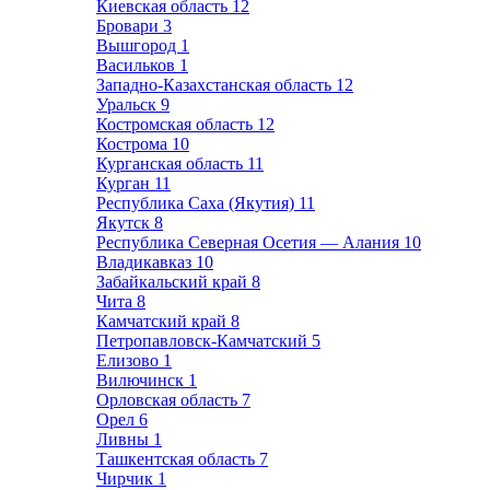
Киевская область
12
Бровари
3
Вышгород
1
Васильков
1
Западно-Казахстанская область
12
Уральск
9
Костромская область
12
Кострома
10
Курганская область
11
Курган
11
Республика Саха (Якутия)
11
Якутск
8
Республика Северная Осетия — Алания
10
Владикавказ
10
Забайкальский край
8
Чита
8
Камчатский край
8
Петропавловск-Камчатский
5
Елизово
1
Вилючинск
1
Орловская область
7
Орел
6
Ливны
1
Ташкентская область
7
Чирчик
1