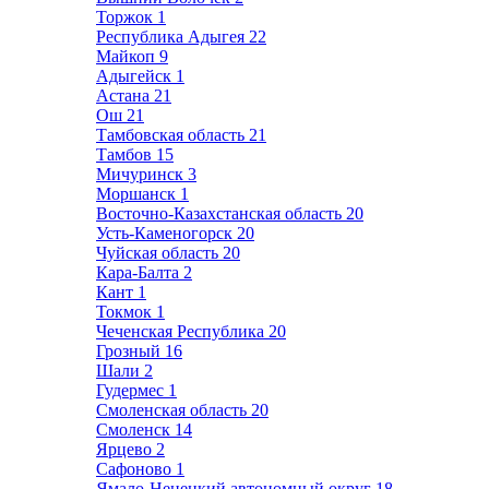
Торжок
1
Республика Адыгея
22
Майкоп
9
Адыгейск
1
Астана
21
Ош
21
Тамбовская область
21
Тамбов
15
Мичуринск
3
Моршанск
1
Восточно-Казахстанская область
20
Усть-Каменогорск
20
Чуйская область
20
Кара-Балта
2
Кант
1
Токмок
1
Чеченская Республика
20
Грозный
16
Шали
2
Гудермес
1
Смоленская область
20
Смоленск
14
Ярцево
2
Сафоново
1
Ямало-Ненецкий автономный округ
18