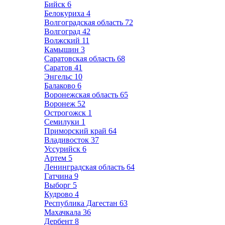
Бийск
6
Белокуриха
4
Волгоградская область
72
Волгоград
42
Волжский
11
Камышин
3
Саратовская область
68
Саратов
41
Энгельс
10
Балаково
6
Воронежская область
65
Воронеж
52
Острогожск
1
Семилуки
1
Приморский край
64
Владивосток
37
Уссурийск
6
Артем
5
Ленинградская область
64
Гатчина
9
Выборг
5
Кудрово
4
Республика Дагестан
63
Махачкала
36
Дербент
8