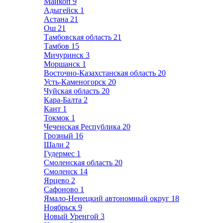
Майкоп
9
Адыгейск
1
Астана
21
Ош
21
Тамбовская область
21
Тамбов
15
Мичуринск
3
Моршанск
1
Восточно-Казахстанская область
20
Усть-Каменогорск
20
Чуйская область
20
Кара-Балта
2
Кант
1
Токмок
1
Чеченская Республика
20
Грозный
16
Шали
2
Гудермес
1
Смоленская область
20
Смоленск
14
Ярцево
2
Сафоново
1
Ямало-Ненецкий автономный округ
18
Ноябрьск
9
Новый Уренгой
3