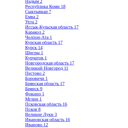
Надым
2
Республика Коми
18
Сыктывкар
7
Емва
2
Ухта
2
Иссык-Кульская область
17
Каракол
2
Чолпон-Ата
1
Курская область
17
Курск
14
Щигры
1
Курчатов
1
Новгородская область
17
Великий Новгород
11
Пестово
2
Боровичи
1
Брянская область
17
Брянск
9
Фокино
1
Мглин
1
Псковская область
16
Псков
8
Великие Луки
3
Ивановская область
16
Иваново
12