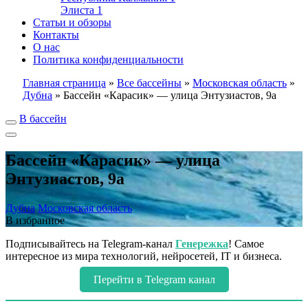
Элиста
1
Статьи и обзоры
Контакты
О нас
Политика конфиденциальности
Главная страница
»
Все бассейны
»
Московская область
»
Дубна
»
Бассейн «Карасик» — улица Энтузиастов, 9а
В бассейн
Бассейн «Карасик» — улица
Энтузиастов, 9а
Дубна
Московская область
В избранное
Подписывайтесь на Telegram-канал
Генережка
! Самое
интересное из мира технологий, нейросетей, IT и бизнеса.
Перейти в Telegram канал