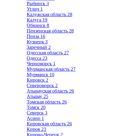
Рыбинск
3
Углич
1
Калужская область
28
Калуга
19
Обнинск
8
Пензенская область
28
Пенза
16
Кузнецк
3
Заречный
2
Одесская область
27
Одесса
23
Черноморск
1
Мурманская область
27
Мурманск
10
Кировск
2
Североморск
2
Атырауская область
26
Атырау
25
Томская область
26
Томск
20
Северск
3
Асино
1
Кировская область
26
Киров
23
Кирово-Чепецк
2