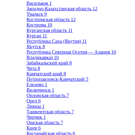
Васильков
1
Западно-Казахстанская область
12
Уральск
9
Костромская область
12
Кострома
10
Курганская область
11
Курган
11
Республика Саха (Якутия)
11
Якутск
8
Республика Северная Осетия — Алания
10
Владикавказ
10
Забайкальский край
8
Чита
8
Камчатский край
8
Петропавловск-Камчатский
5
Елизово
1
Вилючинск
1
Орловская область
7
Орел
6
Ливны
1
Ташкентская область
7
Чирчик
1
Ошская область
7
Киев
6
Костанайская область
6