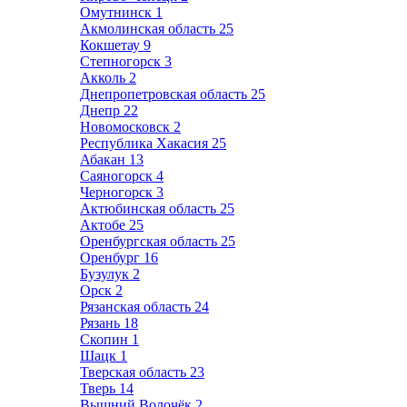
Омутнинск
1
Акмолинская область
25
Кокшетау
9
Степногорск
3
Акколь
2
Днепропетровская область
25
Днепр
22
Новомосковск
2
Республика Хакасия
25
Абакан
13
Саяногорск
4
Черногорск
3
Актюбинская область
25
Актобе
25
Оренбургская область
25
Оренбург
16
Бузулук
2
Орск
2
Рязанская область
24
Рязань
18
Скопин
1
Шацк
1
Тверская область
23
Тверь
14
Вышний Волочёк
2