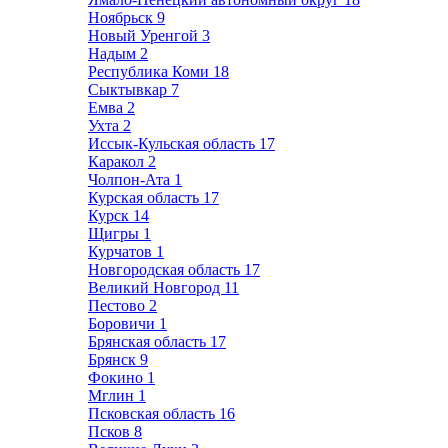
Ноябрьск
9
Новый Уренгой
3
Надым
2
Республика Коми
18
Сыктывкар
7
Емва
2
Ухта
2
Иссык-Кульская область
17
Каракол
2
Чолпон-Ата
1
Курская область
17
Курск
14
Щигры
1
Курчатов
1
Новгородская область
17
Великий Новгород
11
Пестово
2
Боровичи
1
Брянская область
17
Брянск
9
Фокино
1
Мглин
1
Псковская область
16
Псков
8