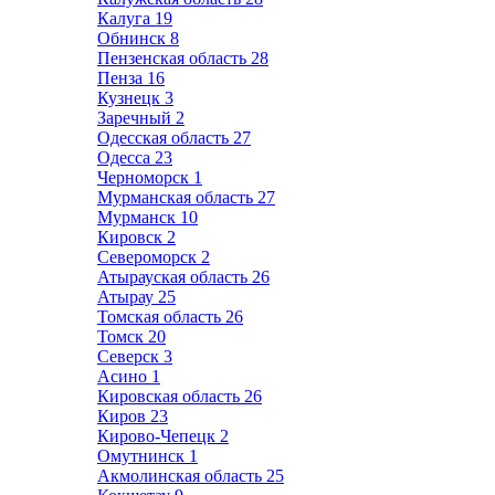
Калуга
19
Обнинск
8
Пензенская область
28
Пенза
16
Кузнецк
3
Заречный
2
Одесская область
27
Одесса
23
Черноморск
1
Мурманская область
27
Мурманск
10
Кировск
2
Североморск
2
Атырауская область
26
Атырау
25
Томская область
26
Томск
20
Северск
3
Асино
1
Кировская область
26
Киров
23
Кирово-Чепецк
2
Омутнинск
1
Акмолинская область
25