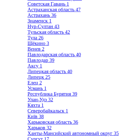
Советская Гавань
1
Астраханская область
47
Астрахань
36
Знаменск
1
Нур-Султан
43
Тульская область
42
Тула
26
Щёкино
3
Венев
2
Павлодарская область
40
Павлодар
39
Аксу
1
Липецкая область
40
Липецк
25
Елец
2
Усмань
1
Республика Бурятия
39
Улан-Удэ
32
Кяхта
1
Северобайкальск
1
Київ
38
Харьковская область
36
Харьков
32
Ханты-Мансийский автономный округ
35
Сургут
17