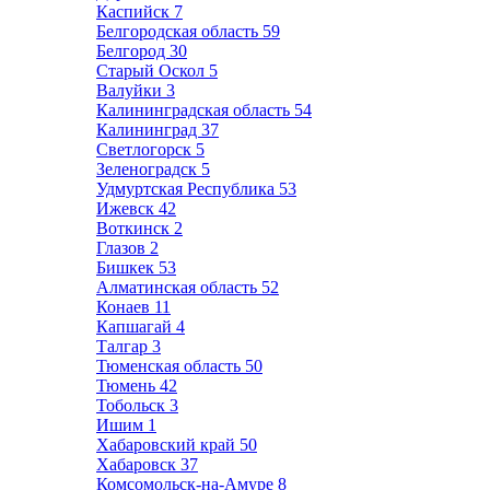
Каспийск
7
Белгородская область
59
Белгород
30
Старый Оскол
5
Валуйки
3
Калининградская область
54
Калининград
37
Светлогорск
5
Зеленоградск
5
Удмуртская Республика
53
Ижевск
42
Воткинск
2
Глазов
2
Бишкек
53
Алматинская область
52
Конаев
11
Капшагай
4
Талгар
3
Тюменская область
50
Тюмень
42
Тобольск
3
Ишим
1
Хабаровский край
50
Хабаровск
37
Комсомольск-на-Амуре
8