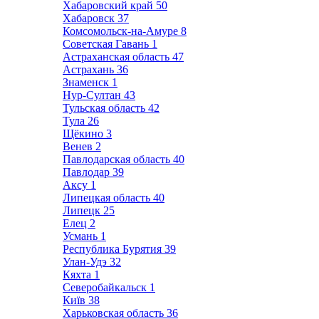
Хабаровский край
50
Хабаровск
37
Комсомольск-на-Амуре
8
Советская Гавань
1
Астраханская область
47
Астрахань
36
Знаменск
1
Нур-Султан
43
Тульская область
42
Тула
26
Щёкино
3
Венев
2
Павлодарская область
40
Павлодар
39
Аксу
1
Липецкая область
40
Липецк
25
Елец
2
Усмань
1
Республика Бурятия
39
Улан-Удэ
32
Кяхта
1
Северобайкальск
1
Київ
38
Харьковская область
36