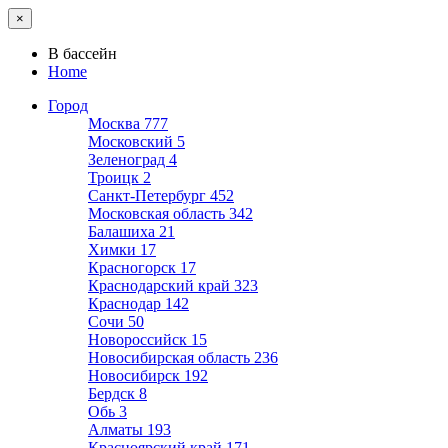
×
В бассейн
Home
Город
Москва
777
Московский
5
Зеленоград
4
Троицк
2
Санкт-Петербург
452
Московская область
342
Балашиха
21
Химки
17
Красногорск
17
Краснодарский край
323
Краснодар
142
Сочи
50
Новороссийск
15
Новосибирская область
236
Новосибирск
192
Бердск
8
Обь
3
Алматы
193
Красноярский край
171