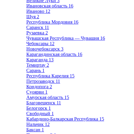
Великие Луки
3
Ивановская область
16
Иваново
12
Шуя
2
Республика Мордовия
16
Саранск
11
Рузаевка
2
Чувашская Республика — Чувашия
16
Чебоксары
12
Новочебоксарск
3
Карагандинская область
16
Караганда
13
Темиртау
2
Сарань
1
Республика Карелия
15
Петрозаводск
11
Кондопога
2
Суоярви
1
Амурская область
15
Благовещенск
11
Белогорск
1
Свободный
1
Кабардино-Балкарская Республика
15
Нальчик
12
Баксан
1