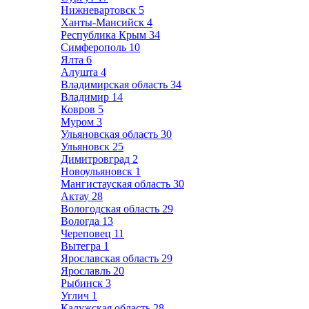
Нижневартовск
5
Ханты-Мансийск
4
Республика Крым
34
Симферополь
10
Ялта
6
Алушта
4
Владимирская область
34
Владимир
14
Ковров
5
Муром
3
Ульяновская область
30
Ульяновск
25
Димитровград
2
Новоульяновск
1
Мангистауская область
30
Актау
28
Вологодская область
29
Вологда
13
Череповец
11
Вытегра
1
Ярославская область
29
Ярославль
20
Рыбинск
3
Углич
1
Калужская область
28