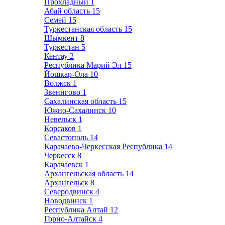
Прохладный
1
Абай область
15
Семей
15
Туркестанская область
15
Шымкент
8
Туркестан
5
Кентау
2
Республика Марий Эл
15
Йошкар-Ола
10
Волжск
1
Звенигово
1
Сахалинская область
15
Южно-Сахалинск
10
Невельск
1
Корсаков
1
Севастополь
14
Карачаево-Черкесская Республика
14
Черкесск
8
Карачаевск
1
Архангельская область
14
Архангельск
8
Северодвинск
4
Новодвинск
1
Республика Алтай
12
Горно-Алтайск
4