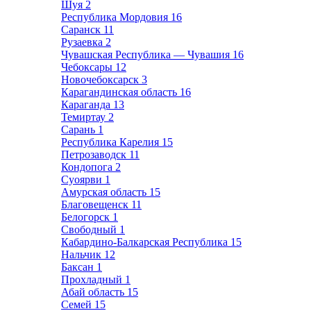
Шуя
2
Республика Мордовия
16
Саранск
11
Рузаевка
2
Чувашская Республика — Чувашия
16
Чебоксары
12
Новочебоксарск
3
Карагандинская область
16
Караганда
13
Темиртау
2
Сарань
1
Республика Карелия
15
Петрозаводск
11
Кондопога
2
Суоярви
1
Амурская область
15
Благовещенск
11
Белогорск
1
Свободный
1
Кабардино-Балкарская Республика
15
Нальчик
12
Баксан
1
Прохладный
1
Абай область
15
Семей
15