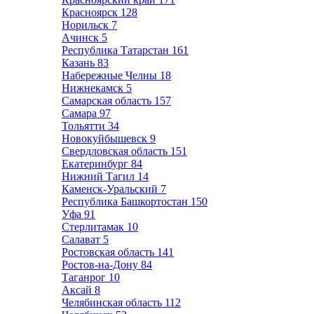
Красноярск
128
Норильск
7
Ачинск
5
Республика Татарстан
161
Казань
83
Набережные Челны
18
Нижнекамск
5
Самарская область
157
Самара
97
Тольятти
34
Новокуйбышевск
9
Свердловская область
151
Екатеринбург
84
Нижний Тагил
14
Каменск-Уральский
7
Республика Башкортостан
150
Уфа
91
Стерлитамак
10
Салават
5
Ростовская область
141
Ростов-на-Дону
84
Таганрог
10
Аксай
8
Челябинская область
112