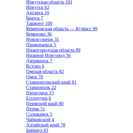
Иркутская область
101
Иркутск
62
Ангарск
10
Братск
7
Ташкент
100
Кемеровская область — Кузбасс
99
Кемерово
36
Новокузнецк
31
Прокопьевск
5
Нижегородская область
89
Нижний Новгород
56
Дзержинск
7
Кстово
6
Омская область
82
Омск
78
Ставропольский край
81
Ставрополь
22
Пятигорск
15
Ессентуки
6
Пермский край
80
Пермь
51
Соликамск
5
Чайковский
4
Алтайский край
78
Барнаул
43