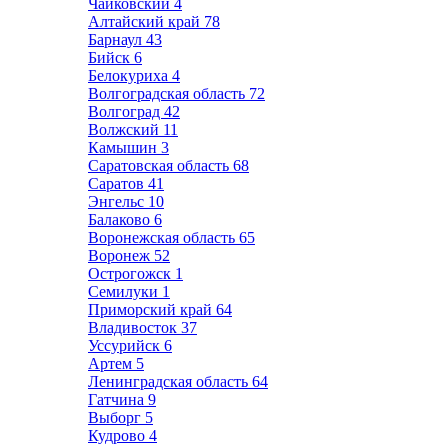
Чайковский
4
Алтайский край
78
Барнаул
43
Бийск
6
Белокуриха
4
Волгоградская область
72
Волгоград
42
Волжский
11
Камышин
3
Саратовская область
68
Саратов
41
Энгельс
10
Балаково
6
Воронежская область
65
Воронеж
52
Острогожск
1
Семилуки
1
Приморский край
64
Владивосток
37
Уссурийск
6
Артем
5
Ленинградская область
64
Гатчина
9
Выборг
5
Кудрово
4