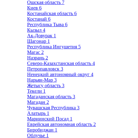
Ошская область
7
Киев
6
Костанайская область
6
Костанай
6
Республика Тыва
6
Кызыл
4
Ак-Довурак
1
Шагонар
1
Республика Ингушетия
5
Магас
2
Назрань
2
Северо-Казахстанская область
4
Петропавловск
3
Ненецкий автономный округ
4
Нарьян-Мар
3
Жетысу область
3
Текели
1
Магаданская область
3
Магадан
2
Чувашская Республика
3
Алатырь
1
Мариинский Посад
1
Еврейская автономная область
2
Биробиджан
1
Облучье
1