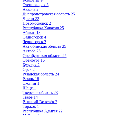
Кокшетау
9
Степногорск
3
Акколь
2
Днепропетровская область
25
Днепр
22
Новомосковск
2
Республика Хакасия
25
Абакан
13
Саяногорск
4
Черногорск
3
Актюбинская область
25
Актобе
25
Оренбургская область
25
Оренбург
16
Бузулук
2
Орск
2
Рязанская область
24
Рязань
18
Скопин
1
Шацк
1
Тверская область
23
Тверь
14
Вышний Волочёк
2
Торжок
1
Республика Адыгея
22