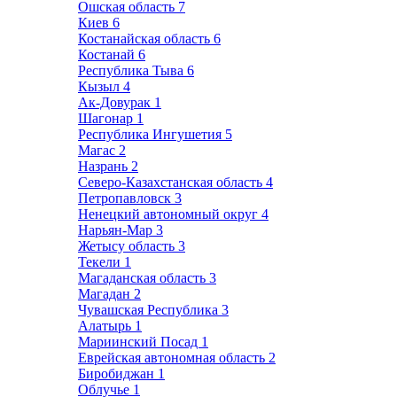
Ошская область
7
Киев
6
Костанайская область
6
Костанай
6
Республика Тыва
6
Кызыл
4
Ак-Довурак
1
Шагонар
1
Республика Ингушетия
5
Магас
2
Назрань
2
Северо-Казахстанская область
4
Петропавловск
3
Ненецкий автономный округ
4
Нарьян-Мар
3
Жетысу область
3
Текели
1
Магаданская область
3
Магадан
2
Чувашская Республика
3
Алатырь
1
Мариинский Посад
1
Еврейская автономная область
2
Биробиджан
1
Облучье
1