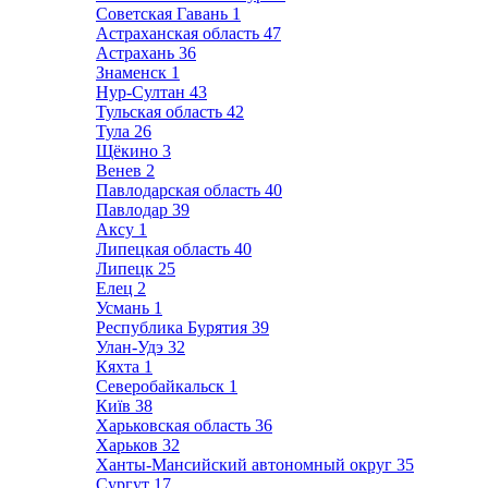
Советская Гавань
1
Астраханская область
47
Астрахань
36
Знаменск
1
Нур-Султан
43
Тульская область
42
Тула
26
Щёкино
3
Венев
2
Павлодарская область
40
Павлодар
39
Аксу
1
Липецкая область
40
Липецк
25
Елец
2
Усмань
1
Республика Бурятия
39
Улан-Удэ
32
Кяхта
1
Северобайкальск
1
Київ
38
Харьковская область
36
Харьков
32
Ханты-Мансийский автономный округ
35
Сургут
17