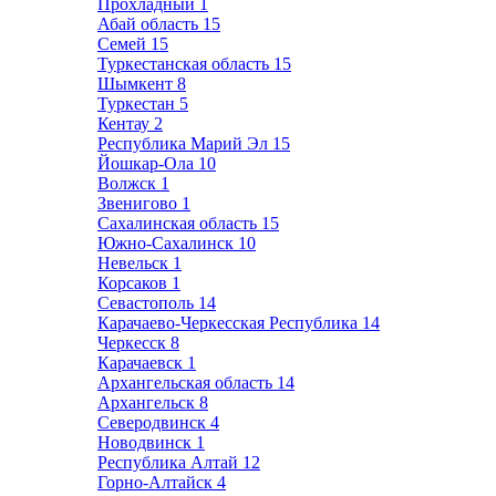
Прохладный
1
Абай область
15
Семей
15
Туркестанская область
15
Шымкент
8
Туркестан
5
Кентау
2
Республика Марий Эл
15
Йошкар-Ола
10
Волжск
1
Звенигово
1
Сахалинская область
15
Южно-Сахалинск
10
Невельск
1
Корсаков
1
Севастополь
14
Карачаево-Черкесская Республика
14
Черкесск
8
Карачаевск
1
Архангельская область
14
Архангельск
8
Северодвинск
4
Новодвинск
1
Республика Алтай
12
Горно-Алтайск
4