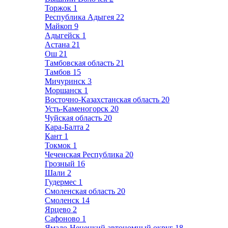
Торжок
1
Республика Адыгея
22
Майкоп
9
Адыгейск
1
Астана
21
Ош
21
Тамбовская область
21
Тамбов
15
Мичуринск
3
Моршанск
1
Восточно-Казахстанская область
20
Усть-Каменогорск
20
Чуйская область
20
Кара-Балта
2
Кант
1
Токмок
1
Чеченская Республика
20
Грозный
16
Шали
2
Гудермес
1
Смоленская область
20
Смоленск
14
Ярцево
2
Сафоново
1
Ямало-Ненецкий автономный округ
18