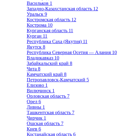
Васильков
1
Западно-Казахстанская область
12
Уральск
9
Костромская область
12
Кострома
10
Курганская область
11
Курган
11
Республика Саха (Якутия)
11
Якутск
8
Республика Северная Осетия — Алания
10
Владикавказ
10
Забайкальский край
8
Чита
8
Камчатский край
8
Петропавловск-Камчатский
5
Елизово
1
Вилючинск
1
Орловская область
7
Орел
6
Ливны
1
Ташкентская область
7
Чирчик
1
Ошская область
7
Киев
6
Костанайская область
6