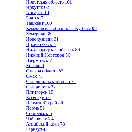
Иркутская область
101
Иркутск
62
Ангарск
10
Братск
7
Ташкент
100
Кемеровская область — Кузбасс
99
Кемерово
36
Новокузнецк
31
Прокопьевск
5
Нижегородская область
89
Нижний Новгород
56
Дзержинск
7
Кстово
6
Омская область
82
Омск
78
Ставропольский край
81
Ставрополь
22
Пятигорск
15
Ессентуки
6
Пермский край
80
Пермь
51
Соликамск
5
Чайковский
4
Алтайский край
78
Барнаул
43