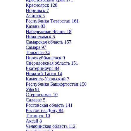
Красноярск
128
Норильск
7
Ачинск
5
Республика Татарстан
161
Казань
83
Набережные Челны
18
Нижнекамск
5
Самарская область
157
Самара
97
Тольятти
34
Новокуйбышевск
9
Свердловская область
151
Екатеринбург
84
Нижний Тагил
14
Каменск-Уральский
7
Республика Башкортостан
150
Уфа
91
Стерлитамак
10
Салават
5
Ростовская область
141
Ростов-на-Дону
84
Таганрог
10
Аксай
8
Челябинская область
112