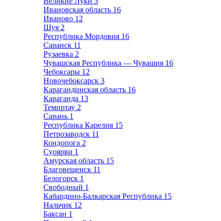
Великие Луки
3
Ивановская область
16
Иваново
12
Шуя
2
Республика Мордовия
16
Саранск
11
Рузаевка
2
Чувашская Республика — Чувашия
16
Чебоксары
12
Новочебоксарск
3
Карагандинская область
16
Караганда
13
Темиртау
2
Сарань
1
Республика Карелия
15
Петрозаводск
11
Кондопога
2
Суоярви
1
Амурская область
15
Благовещенск
11
Белогорск
1
Свободный
1
Кабардино-Балкарская Республика
15
Нальчик
12
Баксан
1