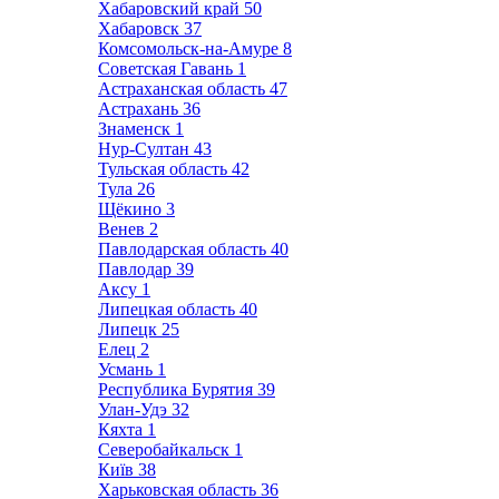
Хабаровский край
50
Хабаровск
37
Комсомольск-на-Амуре
8
Советская Гавань
1
Астраханская область
47
Астрахань
36
Знаменск
1
Нур-Султан
43
Тульская область
42
Тула
26
Щёкино
3
Венев
2
Павлодарская область
40
Павлодар
39
Аксу
1
Липецкая область
40
Липецк
25
Елец
2
Усмань
1
Республика Бурятия
39
Улан-Удэ
32
Кяхта
1
Северобайкальск
1
Київ
38
Харьковская область
36