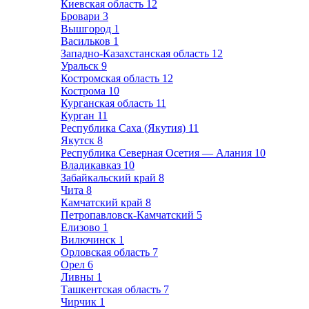
Киевская область
12
Бровари
3
Вышгород
1
Васильков
1
Западно-Казахстанская область
12
Уральск
9
Костромская область
12
Кострома
10
Курганская область
11
Курган
11
Республика Саха (Якутия)
11
Якутск
8
Республика Северная Осетия — Алания
10
Владикавказ
10
Забайкальский край
8
Чита
8
Камчатский край
8
Петропавловск-Камчатский
5
Елизово
1
Вилючинск
1
Орловская область
7
Орел
6
Ливны
1
Ташкентская область
7
Чирчик
1