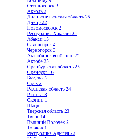
Кокшетау
9
Степногорск
3
Акколь
2
Днепропетровская область
25
Днепр
22
Новомосковск
2
Республика Хакасия
25
Абакан
13
Саяногорск
4
Черногорск
3
Актюбинская область
25
Актобе
25
Оренбургская область
25
Оренбург
16
Бузулук
2
Орск
2
Рязанская область
24
Рязань
18
Скопин
1
Шацк
1
Тверская область
23
Тверь
14
Вышний Волочёк
2
Торжок
1
Республика Адыгея
22