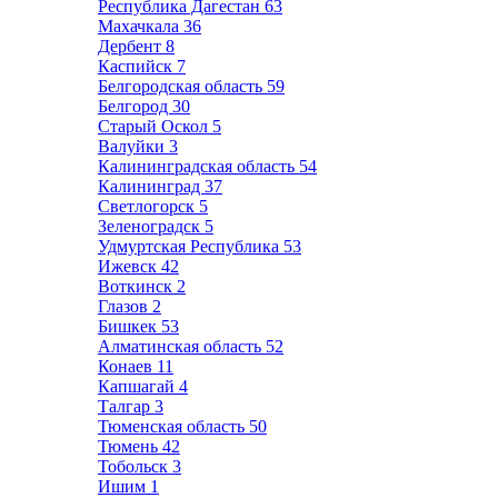
Республика Дагестан
63
Махачкала
36
Дербент
8
Каспийск
7
Белгородская область
59
Белгород
30
Старый Оскол
5
Валуйки
3
Калининградская область
54
Калининград
37
Светлогорск
5
Зеленоградск
5
Удмуртская Республика
53
Ижевск
42
Воткинск
2
Глазов
2
Бишкек
53
Алматинская область
52
Конаев
11
Капшагай
4
Талгар
3
Тюменская область
50
Тюмень
42
Тобольск
3
Ишим
1