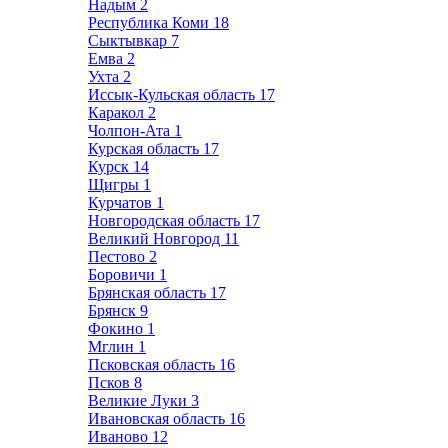
Надым
2
Республика Коми
18
Сыктывкар
7
Емва
2
Ухта
2
Иссык-Кульская область
17
Каракол
2
Чолпон-Ата
1
Курская область
17
Курск
14
Щигры
1
Курчатов
1
Новгородская область
17
Великий Новгород
11
Пестово
2
Боровичи
1
Брянская область
17
Брянск
9
Фокино
1
Мглин
1
Псковская область
16
Псков
8
Великие Луки
3
Ивановская область
16
Иваново
12