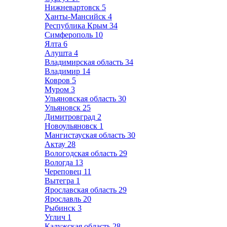
Нижневартовск
5
Ханты-Мансийск
4
Республика Крым
34
Симферополь
10
Ялта
6
Алушта
4
Владимирская область
34
Владимир
14
Ковров
5
Муром
3
Ульяновская область
30
Ульяновск
25
Димитровград
2
Новоульяновск
1
Мангистауская область
30
Актау
28
Вологодская область
29
Вологда
13
Череповец
11
Вытегра
1
Ярославская область
29
Ярославль
20
Рыбинск
3
Углич
1
Калужская область
28