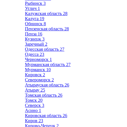
Рыбинск
3
Углич
1
Калужская область
28
Калуга
19
Обнинск
8
Пензенская область
28
Пенза
16
Кузнецк
3
Заречный
2
Одесская область
27
Одесса
23
Черноморск
1
Мурманская область
27
Мурманск
10
Кировск
2
Североморск
2
Атырауская область
26
Атырау
25
Томская область
26
Томск
20
Северск
3
Асино
1
Кировская область
26
Киров
23
Кирово-Чепецк
2