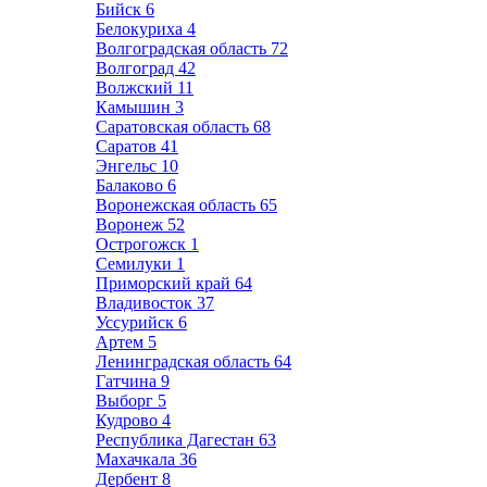
Бийск
6
Белокуриха
4
Волгоградская область
72
Волгоград
42
Волжский
11
Камышин
3
Саратовская область
68
Саратов
41
Энгельс
10
Балаково
6
Воронежская область
65
Воронеж
52
Острогожск
1
Семилуки
1
Приморский край
64
Владивосток
37
Уссурийск
6
Артем
5
Ленинградская область
64
Гатчина
9
Выборг
5
Кудрово
4
Республика Дагестан
63
Махачкала
36
Дербент
8