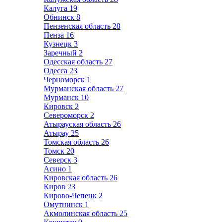
Калуга
19
Обнинск
8
Пензенская область
28
Пенза
16
Кузнецк
3
Заречный
2
Одесская область
27
Одесса
23
Черноморск
1
Мурманская область
27
Мурманск
10
Кировск
2
Североморск
2
Атырауская область
26
Атырау
25
Томская область
26
Томск
20
Северск
3
Асино
1
Кировская область
26
Киров
23
Кирово-Чепецк
2
Омутнинск
1
Акмолинская область
25