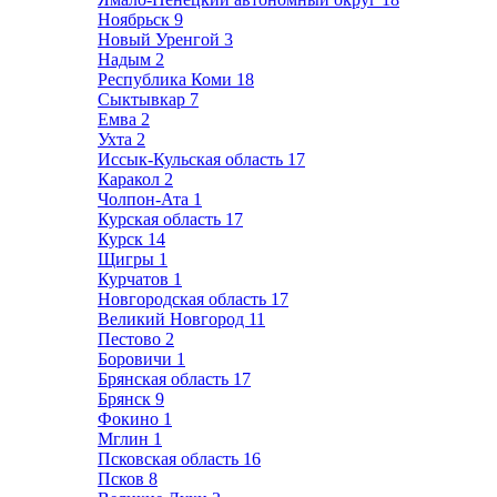
Ноябрьск
9
Новый Уренгой
3
Надым
2
Республика Коми
18
Сыктывкар
7
Емва
2
Ухта
2
Иссык-Кульская область
17
Каракол
2
Чолпон-Ата
1
Курская область
17
Курск
14
Щигры
1
Курчатов
1
Новгородская область
17
Великий Новгород
11
Пестово
2
Боровичи
1
Брянская область
17
Брянск
9
Фокино
1
Мглин
1
Псковская область
16
Псков
8