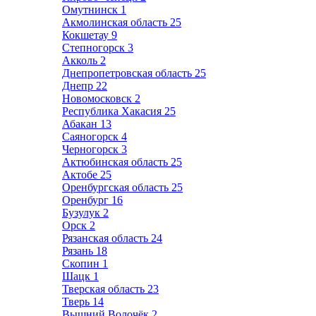
Омутнинск
1
Акмолинская область
25
Кокшетау
9
Степногорск
3
Акколь
2
Днепропетровская область
25
Днепр
22
Новомосковск
2
Республика Хакасия
25
Абакан
13
Саяногорск
4
Черногорск
3
Актюбинская область
25
Актобе
25
Оренбургская область
25
Оренбург
16
Бузулук
2
Орск
2
Рязанская область
24
Рязань
18
Скопин
1
Шацк
1
Тверская область
23
Тверь
14
Вышний Волочёк
2