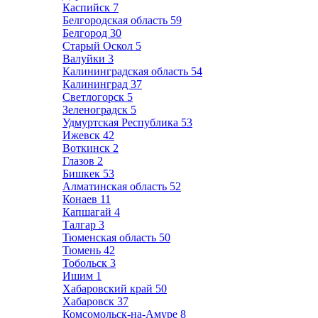
Каспийск
7
Белгородская область
59
Белгород
30
Старый Оскол
5
Валуйки
3
Калининградская область
54
Калининград
37
Светлогорск
5
Зеленоградск
5
Удмуртская Республика
53
Ижевск
42
Воткинск
2
Глазов
2
Бишкек
53
Алматинская область
52
Конаев
11
Капшагай
4
Талгар
3
Тюменская область
50
Тюмень
42
Тобольск
3
Ишим
1
Хабаровский край
50
Хабаровск
37
Комсомольск-на-Амуре
8