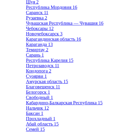
Шуя
2
Республика Мордовия
16
Саранск
11
Рузаевка
2
Чувашская Республика — Чувашия
16
Чебоксары
12
Новочебоксарск
3
Карагандинская область
16
Караганда
13
Темиртау
2
Сарань
1
Республика Карелия
15
Петрозаводск
11
Кондопога
2
Суоярви
1
Амурская область
15
Благовещенск
11
Белогорск
1
Свободный
1
Кабардино-Балкарская Республика
15
Нальчик
12
Баксан
1
Прохладный
1
Абай область
15
Семей
15