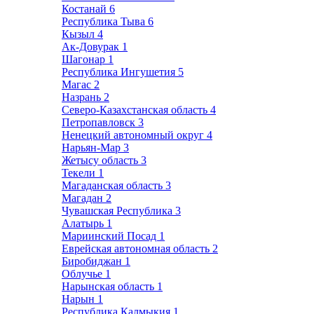
Костанай
6
Республика Тыва
6
Кызыл
4
Ак-Довурак
1
Шагонар
1
Республика Ингушетия
5
Магас
2
Назрань
2
Северо-Казахстанская область
4
Петропавловск
3
Ненецкий автономный округ
4
Нарьян-Мар
3
Жетысу область
3
Текели
1
Магаданская область
3
Магадан
2
Чувашская Республика
3
Алатырь
1
Мариинский Посад
1
Еврейская автономная область
2
Биробиджан
1
Облучье
1
Нарынская область
1
Нарын
1
Республика Калмыкия
1