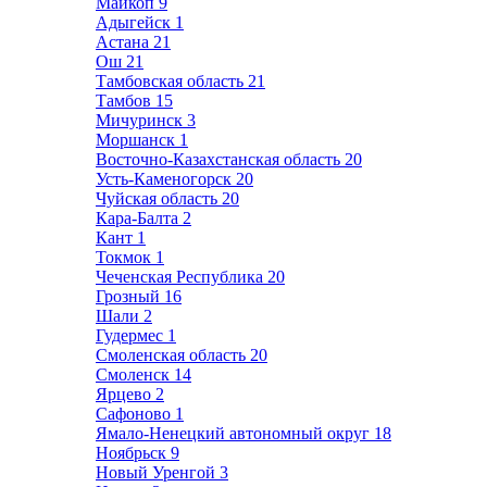
Майкоп
9
Адыгейск
1
Астана
21
Ош
21
Тамбовская область
21
Тамбов
15
Мичуринск
3
Моршанск
1
Восточно-Казахстанская область
20
Усть-Каменогорск
20
Чуйская область
20
Кара-Балта
2
Кант
1
Токмок
1
Чеченская Республика
20
Грозный
16
Шали
2
Гудермес
1
Смоленская область
20
Смоленск
14
Ярцево
2
Сафоново
1
Ямало-Ненецкий автономный округ
18
Ноябрьск
9
Новый Уренгой
3