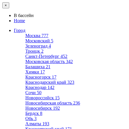
×
В бассейн
Home
Город
Москва
777
Московский
5
Зеленоград
4
Троицк
2
Санкт-Петербург
452
Московская область
342
Балашиха
21
Химки
17
Красногорск
17
Краснодарский край
323
Краснодар
142
Сочи
50
Новороссийск
15
Новосибирская область
236
Новосибирск
192
Бердск
8
Обь
3
Алматы
193
Красноярский край
171