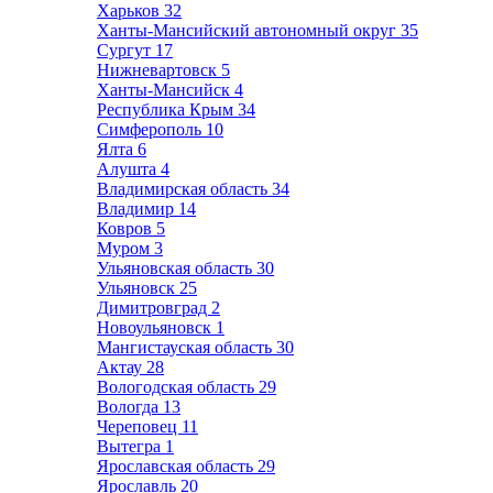
Харьков
32
Ханты-Мансийский автономный округ
35
Сургут
17
Нижневартовск
5
Ханты-Мансийск
4
Республика Крым
34
Симферополь
10
Ялта
6
Алушта
4
Владимирская область
34
Владимир
14
Ковров
5
Муром
3
Ульяновская область
30
Ульяновск
25
Димитровград
2
Новоульяновск
1
Мангистауская область
30
Актау
28
Вологодская область
29
Вологда
13
Череповец
11
Вытегра
1
Ярославская область
29
Ярославль
20