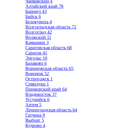
Чайковский
4
Алтайский край
78
Барнаул
43
Бийск
6
Белокуриха
4
Волгоградская область
72
Волгоград
42
Волжский
11
Камышин
3
Саратовская область
68
Саратов
41
Энгельс
10
Балаково
6
Воронежская область
65
Воронеж
52
Острогожск
1
Семилуки
1
Приморский край
64
Владивосток
37
Уссурийск
6
Артем
5
Ленинградская область
64
Гатчина
9
Выборг
5
Кудрово
4