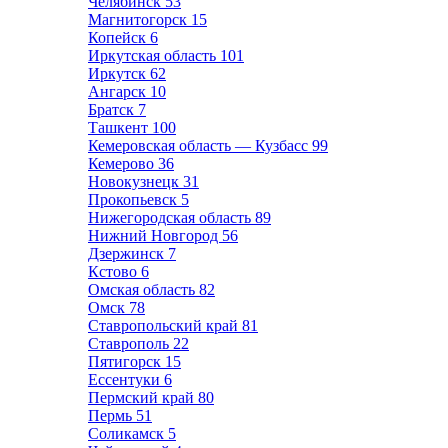
Челябинск
53
Магнитогорск
15
Копейск
6
Иркутская область
101
Иркутск
62
Ангарск
10
Братск
7
Ташкент
100
Кемеровская область — Кузбасс
99
Кемерово
36
Новокузнецк
31
Прокопьевск
5
Нижегородская область
89
Нижний Новгород
56
Дзержинск
7
Кстово
6
Омская область
82
Омск
78
Ставропольский край
81
Ставрополь
22
Пятигорск
15
Ессентуки
6
Пермский край
80
Пермь
51
Соликамск
5