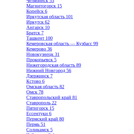
Челябинск
53
Магнитогорск
15
Копейск
6
Иркутская область
101
Иркутск
62
Ангарск
10
Братск
7
Ташкент
100
Кемеровская область — Кузбасс
99
Кемерово
36
Новокузнецк
31
Прокопьевск
5
Нижегородская область
89
Нижний Новгород
56
Дзержинск
7
Кстово
6
Омская область
82
Омск
78
Ставропольский край
81
Ставрополь
22
Пятигорск
15
Ессентуки
6
Пермский край
80
Пермь
51
Соликамск
5