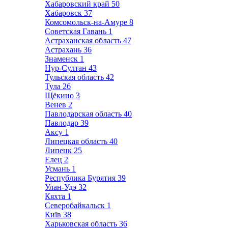
Хабаровский край
50
Хабаровск
37
Комсомольск-на-Амуре
8
Советская Гавань
1
Астраханская область
47
Астрахань
36
Знаменск
1
Нур-Султан
43
Тульская область
42
Тула
26
Щёкино
3
Венев
2
Павлодарская область
40
Павлодар
39
Аксу
1
Липецкая область
40
Липецк
25
Елец
2
Усмань
1
Республика Бурятия
39
Улан-Удэ
32
Кяхта
1
Северобайкальск
1
Київ
38
Харьковская область
36