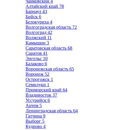
Чайковский
4
Алтайский край
78
Барнаул
43
Бийск
6
Белокуриха
4
Волгоградская область
72
Волгоград
42
Волжский
11
Камышин
3
Саратовская область
68
Саратов
41
Энгельс
10
Балаково
6
Воронежская область
65
Воронеж
52
Острогожск
1
Семилуки
1
Приморский край
64
Владивосток
37
Уссурийск
6
Артем
5
Ленинградская область
64
Гатчина
9
Выборг
5
Кудрово
4