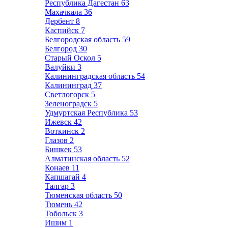
Республика Дагестан
63
Махачкала
36
Дербент
8
Каспийск
7
Белгородская область
59
Белгород
30
Старый Оскол
5
Валуйки
3
Калининградская область
54
Калининград
37
Светлогорск
5
Зеленоградск
5
Удмуртская Республика
53
Ижевск
42
Воткинск
2
Глазов
2
Бишкек
53
Алматинская область
52
Конаев
11
Капшагай
4
Талгар
3
Тюменская область
50
Тюмень
42
Тобольск
3
Ишим
1