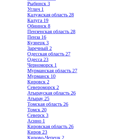
Рыбинск
3
Углич
1
Калужская область
28
Калуга
19
Обнинск
8
Пензенская область
28
Пенза
16
Кузнецк
3
Заречный
2
Одесская область
27
Одесса
23
Черноморск
1
Мурманская область
27
Мурманск
10
Кировск
2
Североморск
2
Атырауская область
26
Атырау
25
Томская область
26
Томск
20
Северск
3
Асино
1
Кировская область
26
Киров
23
Кирово-Чепецк
2