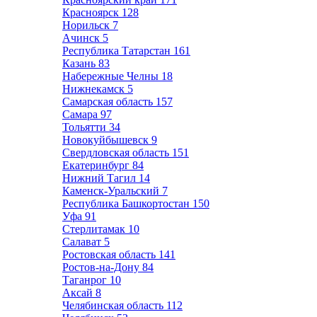
Красноярск
128
Норильск
7
Ачинск
5
Республика Татарстан
161
Казань
83
Набережные Челны
18
Нижнекамск
5
Самарская область
157
Самара
97
Тольятти
34
Новокуйбышевск
9
Свердловская область
151
Екатеринбург
84
Нижний Тагил
14
Каменск-Уральский
7
Республика Башкортостан
150
Уфа
91
Стерлитамак
10
Салават
5
Ростовская область
141
Ростов-на-Дону
84
Таганрог
10
Аксай
8
Челябинская область
112