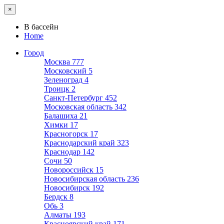
×
В бассейн
Home
Город
Москва
777
Московский
5
Зеленоград
4
Троицк
2
Санкт-Петербург
452
Московская область
342
Балашиха
21
Химки
17
Красногорск
17
Краснодарский край
323
Краснодар
142
Сочи
50
Новороссийск
15
Новосибирская область
236
Новосибирск
192
Бердск
8
Обь
3
Алматы
193
Красноярский край
171