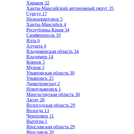
Харьков
32
Ханты-Мансийский автономный округ
35
Сургут
17
Нижневартовск
5
Ханты-Мансийск
4
Республика Крым
34
Симферополь
10
Ялта
6
Алушта
4
Владимирская область
34
Владимир
14
Ковров
5
Муром
3
Ульяновская область
30
Ульяновск
25
Димитровград
2
Новоульяновск
1
Мангистауская область
30
Актау
28
Вологодская область
29
Вологда
13
Череповец
11
Вытегра
1
Ярославская область
29
Ярославль
20