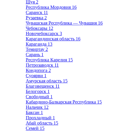
Шуя
2
Республика Мордовия
16
Саранск
11
Рузаевка
2
Чувашская Республика — Чувашия
16
Чебоксары
12
Новочебоксарск
3
Карагандинская область
16
Караганда
13
Темиртау
2
Сарань
1
Республика Карелия
15
Петрозаводск
11
Кондопога
2
Суоярви
1
Амурская область
15
Благовещенск
11
Белогорск
1
Свободный
1
Кабардино-Балкарская Республика
15
Нальчик
12
Баксан
1
Прохладный
1
Абай область
15
Семей
15