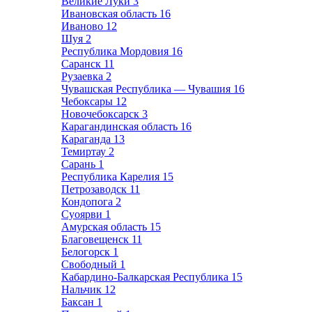
Великие Луки
3
Ивановская область
16
Иваново
12
Шуя
2
Республика Мордовия
16
Саранск
11
Рузаевка
2
Чувашская Республика — Чувашия
16
Чебоксары
12
Новочебоксарск
3
Карагандинская область
16
Караганда
13
Темиртау
2
Сарань
1
Республика Карелия
15
Петрозаводск
11
Кондопога
2
Суоярви
1
Амурская область
15
Благовещенск
11
Белогорск
1
Свободный
1
Кабардино-Балкарская Республика
15
Нальчик
12
Баксан
1