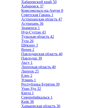
Хабаровский край
50
Хабаровск
37
Комсомольск-на-Амуре
8
Советская Гавань
1
Астраханская область
47
Астрахань
36
Знаменск
1
Нур-Султан
43
Тульская область
42
Тула
26
Щёкино
3
Венев
2
Павлодарская область
40
Павлодар
39
Аксу
1
Липецкая область
40
Липецк
25
Елец
2
Усмань
1
Республика Бурятия
39
Улан-Удэ
32
Кяхта
1
Северобайкальск
1
Київ
38
Харьковская область
36