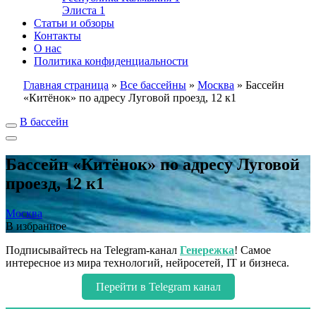
Элиста
1
Статьи и обзоры
Контакты
О нас
Политика конфиденциальности
Главная страница
»
Все бассейны
»
Москва
»
Бассейн
«Китёнок» по адресу Луговой проезд, 12 к1
В бассейн
Бассейн «Китёнок» по адресу Луговой
проезд, 12 к1
Москва
В избранное
Подписывайтесь на Telegram-канал
Генережка
! Самое
интересное из мира технологий, нейросетей, IT и бизнеса.
Перейти в Telegram канал