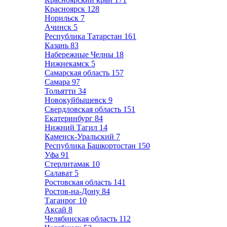
Красноярск
128
Норильск
7
Ачинск
5
Республика Татарстан
161
Казань
83
Набережные Челны
18
Нижнекамск
5
Самарская область
157
Самара
97
Тольятти
34
Новокуйбышевск
9
Свердловская область
151
Екатеринбург
84
Нижний Тагил
14
Каменск-Уральский
7
Республика Башкортостан
150
Уфа
91
Стерлитамак
10
Салават
5
Ростовская область
141
Ростов-на-Дону
84
Таганрог
10
Аксай
8
Челябинская область
112