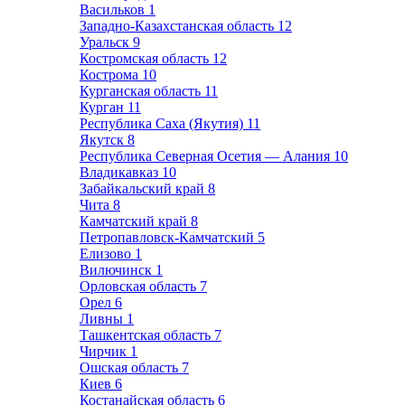
Васильков
1
Западно-Казахстанская область
12
Уральск
9
Костромская область
12
Кострома
10
Курганская область
11
Курган
11
Республика Саха (Якутия)
11
Якутск
8
Республика Северная Осетия — Алания
10
Владикавказ
10
Забайкальский край
8
Чита
8
Камчатский край
8
Петропавловск-Камчатский
5
Елизово
1
Вилючинск
1
Орловская область
7
Орел
6
Ливны
1
Ташкентская область
7
Чирчик
1
Ошская область
7
Киев
6
Костанайская область
6