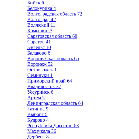
Бийск
6
Белокуриха
4
Волгоградская область
72
Волгоград
42
Волжский
11
Камышин
3
Саратовская область
68
Саратов
41
Энгельс
10
Балаково
6
Воронежская область
65
Воронеж
52
Острогожск
1
Семилуки
1
Приморский край
64
Владивосток
37
Уссурийск
6
Артем
5
Ленинградская область
64
Гатчина
9
Выборг
5
Кудрово
4
Республика Дагестан
63
Махачкала
36
Дербент
8