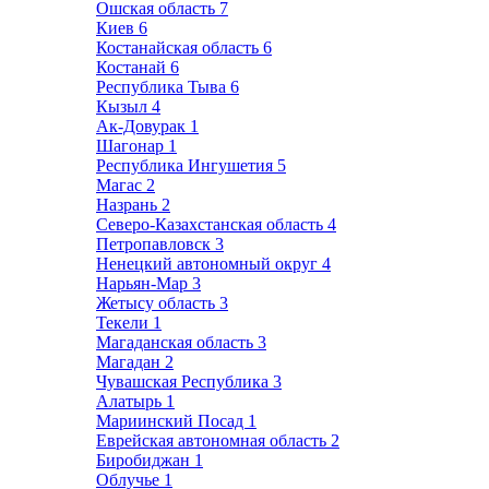
Ошская область
7
Киев
6
Костанайская область
6
Костанай
6
Республика Тыва
6
Кызыл
4
Ак-Довурак
1
Шагонар
1
Республика Ингушетия
5
Магас
2
Назрань
2
Северо-Казахстанская область
4
Петропавловск
3
Ненецкий автономный округ
4
Нарьян-Мар
3
Жетысу область
3
Текели
1
Магаданская область
3
Магадан
2
Чувашская Республика
3
Алатырь
1
Мариинский Посад
1
Еврейская автономная область
2
Биробиджан
1
Облучье
1