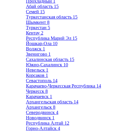
Прохладный
1
Абай область
15
Семей
15
Туркестанская область
15
Шымкент
8
Туркестан
5
Кентау
2
Республика Марий Эл
15
Йошкар-Ола
10
Волжск
1
Звенигово
1
Сахалинская область
15
Южно-Сахалинск
10
Невельск
1
Корсаков
1
Севастополь
14
Карачаево-Черкесская Республика
14
Черкесск
8
Карачаевск
1
Архангельская область
14
Архангельск
8
Северодвинск
4
Новодвинск
1
Республика Алтай
12
Горно-Алтайск
4