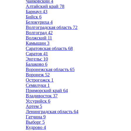
Чайковский
4
Алтайский край
78
Барнаул
43
Бийск
6
Белокуриха
4
Волгоградская область
72
Волгоград
42
Волжский
11
Камышин
3
Саратовская область
68
Саратов
41
Энгельс
10
Балаково
6
Воронежская область
65
Воронеж
52
Острогожск
1
Семилуки
1
Приморский край
64
Владивосток
37
Уссурийск
6
Артем
5
Ленинградская область
64
Гатчина
9
Выборг
5
Кудрово
4