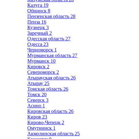
Калуга
19
Обнинск
8
Пензенская область
28
Пенза
16
Кузнецк
3
Заречный
2
Одесская область
27
Одесса
23
Черноморск
1
Мурманская область
27
Мурманск
10
Кировск
2
Североморск
2
Атырауская область
26
Атырау
25
Томская область
26
Томск
20
Северск
3
Асино
1
Кировская область
26
Киров
23
Кирово-Чепецк
2
Омутнинск
1
Акмолинская область
25