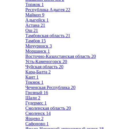
Торжок
1
Республика Адыгея
22
Майкоп
9
Адыгейск
1
Астана
21
Ош
21
Тамбовская область
21
Тамбов
15
Мичуринск
3
Моршанск
1
Восточно-Казахстанская область
20
Усть-Каменогорск
20
Чуйская область
20
Кара-Балта
2
Кант
1
Токмок
1
Чеченская Республика
20
Грозный
16
Шали
2
Гудермес
1
Смоленская область
20
Смоленск
14
Ярцево
2
Сафоново
1
Ямало-Ненецкий автономный округ
18