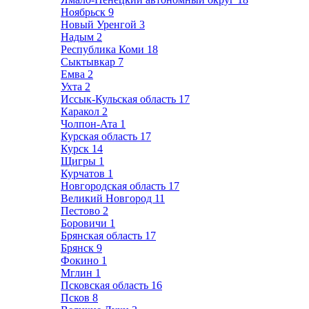
Ноябрьск
9
Новый Уренгой
3
Надым
2
Республика Коми
18
Сыктывкар
7
Емва
2
Ухта
2
Иссык-Кульская область
17
Каракол
2
Чолпон-Ата
1
Курская область
17
Курск
14
Щигры
1
Курчатов
1
Новгородская область
17
Великий Новгород
11
Пестово
2
Боровичи
1
Брянская область
17
Брянск
9
Фокино
1
Мглин
1
Псковская область
16
Псков
8