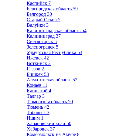
Каспийск
7
Белгородская область
59
Белгород
30
Старый Оскол
5
Валуйки
3
Калининградская область
54
Калининград
37
Светлогорск
5
Зеленоградск
5
Удмуртская Республика
53
Ижевск
42
Воткинск
2
Глазов
2
Бишкек
53
Алматинская область
52
Конаев
11
Капшагай
4
Талгар
3
Тюменская область
50
Тюмень
42
Тобольск
3
Ишим
1
Хабаровский край
50
Хабаровск
37
Комсомольск-на-Амуре
8