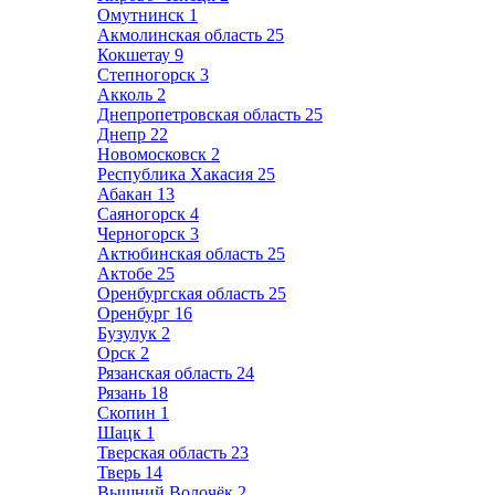
Омутнинск
1
Акмолинская область
25
Кокшетау
9
Степногорск
3
Акколь
2
Днепропетровская область
25
Днепр
22
Новомосковск
2
Республика Хакасия
25
Абакан
13
Саяногорск
4
Черногорск
3
Актюбинская область
25
Актобе
25
Оренбургская область
25
Оренбург
16
Бузулук
2
Орск
2
Рязанская область
24
Рязань
18
Скопин
1
Шацк
1
Тверская область
23
Тверь
14
Вышний Волочёк
2