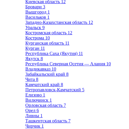
Киевская область
12
Бровари
3
Вышгород
1
Васильков
1
Западно-Казахстанская область
12
Уральск
9
Костромская область
12
Кострома
10
Курганская область
11
Курган
11
Республика Саха (Якутия)
11
Якутск
8
Республика Северная Осетия — Алания
10
Владикавказ
10
Забайкальский край
8
Чита
8
Камчатский край
8
Петропавловск-Камчатский
5
Елизово
1
Вилючинск
1
Орловская область
7
Орел
6
Ливны
1
Ташкентская область
7
Чирчик
1