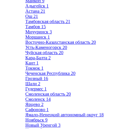
Майкоп
9
Адыгейск
1
Астана
21
Ош
21
Тамбовская область
21
Тамбов
15
Мичуринск
3
Моршанск
1
Восточно-Казахстанская область
20
Усть-Каменогорск
20
Чуйская область
20
Кара-Балта
2
Кант
1
Токмок
1
Чеченская Республика
20
Грозный
16
Шали
2
Гудермес
1
Смоленская область
20
Смоленск
14
Ярцево
2
Сафоново
1
Ямало-Ненецкий автономный округ
18
Ноябрьск
9
Новый Уренгой
3