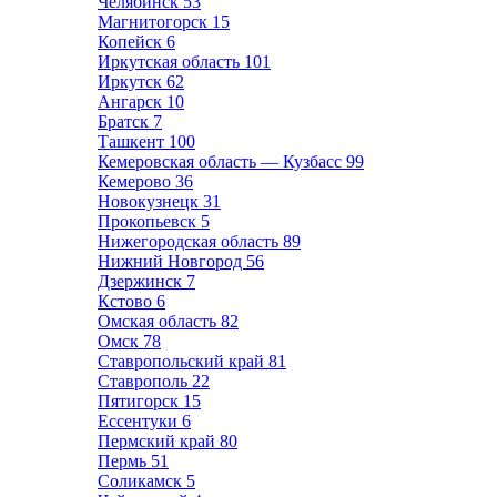
Челябинск
53
Магнитогорск
15
Копейск
6
Иркутская область
101
Иркутск
62
Ангарск
10
Братск
7
Ташкент
100
Кемеровская область — Кузбасс
99
Кемерово
36
Новокузнецк
31
Прокопьевск
5
Нижегородская область
89
Нижний Новгород
56
Дзержинск
7
Кстово
6
Омская область
82
Омск
78
Ставропольский край
81
Ставрополь
22
Пятигорск
15
Ессентуки
6
Пермский край
80
Пермь
51
Соликамск
5