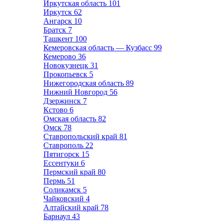
Иркутская область
101
Иркутск
62
Ангарск
10
Братск
7
Ташкент
100
Кемеровская область — Кузбасс
99
Кемерово
36
Новокузнецк
31
Прокопьевск
5
Нижегородская область
89
Нижний Новгород
56
Дзержинск
7
Кстово
6
Омская область
82
Омск
78
Ставропольский край
81
Ставрополь
22
Пятигорск
15
Ессентуки
6
Пермский край
80
Пермь
51
Соликамск
5
Чайковский
4
Алтайский край
78
Барнаул
43