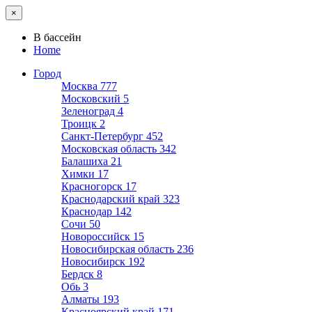
×
В бассейн
Home
Город
Москва
777
Московский
5
Зеленоград
4
Троицк
2
Санкт-Петербург
452
Московская область
342
Балашиха
21
Химки
17
Красногорск
17
Краснодарский край
323
Краснодар
142
Сочи
50
Новороссийск
15
Новосибирская область
236
Новосибирск
192
Бердск
8
Обь
3
Алматы
193
Красноярский край
171