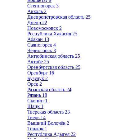
Кокшетау
9
Степногорск
3
Акколь
2
Днепропетровская область
25
Днепр
22
Новомосковск
2
Республика Хакасия
25
Абакан
13
Саяногорск
4
Черногорск
3
Актюбинская область
25
Актобе
25
Оренбургская область
25
Оренбург
16
Бузулук
2
Орск
2
Рязанская область
24
Рязань
18
Скопин
1
Шацк
1
Тверская область
23
Тверь
14
Вышний Волочёк
2
Торжок
1
Республика Адыгея
22