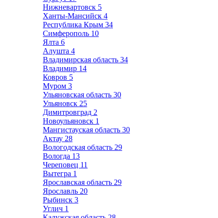
Нижневартовск
5
Ханты-Мансийск
4
Республика Крым
34
Симферополь
10
Ялта
6
Алушта
4
Владимирская область
34
Владимир
14
Ковров
5
Муром
3
Ульяновская область
30
Ульяновск
25
Димитровград
2
Новоульяновск
1
Мангистауская область
30
Актау
28
Вологодская область
29
Вологда
13
Череповец
11
Вытегра
1
Ярославская область
29
Ярославль
20
Рыбинск
3
Углич
1
Калужская область
28