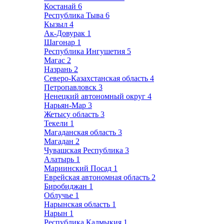
Костанай
6
Республика Тыва
6
Кызыл
4
Ак-Довурак
1
Шагонар
1
Республика Ингушетия
5
Магас
2
Назрань
2
Северо-Казахстанская область
4
Петропавловск
3
Ненецкий автономный округ
4
Нарьян-Мар
3
Жетысу область
3
Текели
1
Магаданская область
3
Магадан
2
Чувашская Республика
3
Алатырь
1
Мариинский Посад
1
Еврейская автономная область
2
Биробиджан
1
Облучье
1
Нарынская область
1
Нарын
1
Республика Калмыкия
1