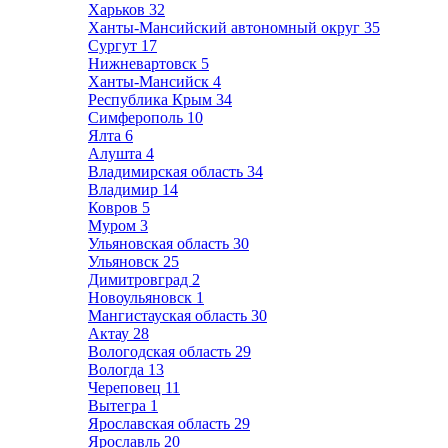
Харьков
32
Ханты-Мансийский автономный округ
35
Сургут
17
Нижневартовск
5
Ханты-Мансийск
4
Республика Крым
34
Симферополь
10
Ялта
6
Алушта
4
Владимирская область
34
Владимир
14
Ковров
5
Муром
3
Ульяновская область
30
Ульяновск
25
Димитровград
2
Новоульяновск
1
Мангистауская область
30
Актау
28
Вологодская область
29
Вологда
13
Череповец
11
Вытегра
1
Ярославская область
29
Ярославль
20