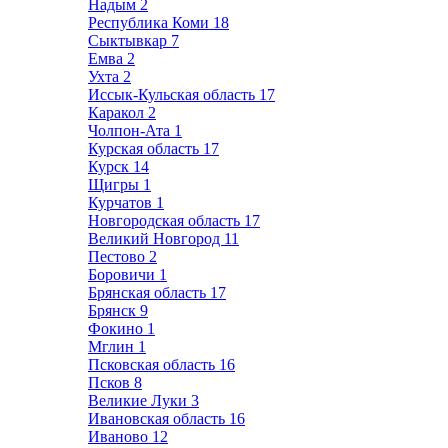
Надым
2
Республика Коми
18
Сыктывкар
7
Емва
2
Ухта
2
Иссык-Кульская область
17
Каракол
2
Чолпон-Ата
1
Курская область
17
Курск
14
Щигры
1
Курчатов
1
Новгородская область
17
Великий Новгород
11
Пестово
2
Боровичи
1
Брянская область
17
Брянск
9
Фокино
1
Мглин
1
Псковская область
16
Псков
8
Великие Луки
3
Ивановская область
16
Иваново
12