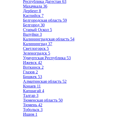
Республика Дагестан
63
Махачкала
36
Дербент
8
Каспийск
7
Белгородская область
59
Белгород
30
Старый Оскол
5
Валуйки
3
Калининградская область
54
Калининград
37
Светлогорск
5
Зеленоградск
5
Удмуртская Республика
53
Ижевск
42
Воткинск
2
Глазов
2
Бишкек
53
Алматинская область
52
Конаев
11
Капшагай
4
Талгар
3
Тюменская область
50
Тюмень
42
Тобольск
3
Ишим
1