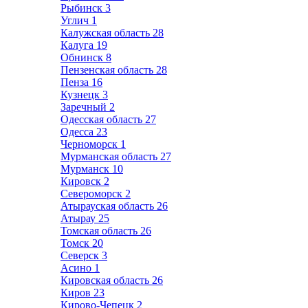
Рыбинск
3
Углич
1
Калужская область
28
Калуга
19
Обнинск
8
Пензенская область
28
Пенза
16
Кузнецк
3
Заречный
2
Одесская область
27
Одесса
23
Черноморск
1
Мурманская область
27
Мурманск
10
Кировск
2
Североморск
2
Атырауская область
26
Атырау
25
Томская область
26
Томск
20
Северск
3
Асино
1
Кировская область
26
Киров
23
Кирово-Чепецк
2