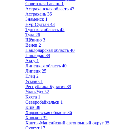
Советская Гавань
1
Астраханская область
47
Астрахань
36
Знаменск
1
Нур-Султан
43
Тульская область
42
Тула
26
Щёкино
3
Венев
2
Павлодарская область
40
Павлодар
39
Аксу
1
Липецкая область
40
Липецк
25
Елец
2
Усмань
1
Республика Бурятия
39
Улан-Удэ
32
Кяхта
1
Северобайкальск
1
Київ
38
Харьковская область
36
Харьков
32
Ханты-Мансийский автономный округ
35
Сургут
17