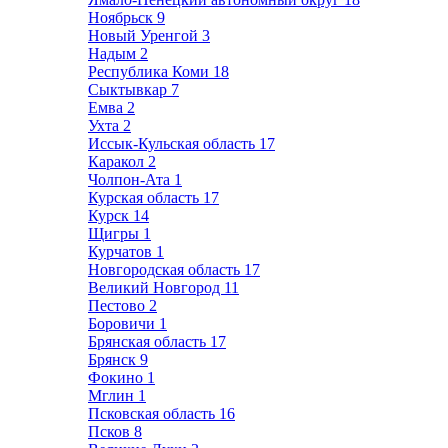
Ноябрьск
9
Новый Уренгой
3
Надым
2
Республика Коми
18
Сыктывкар
7
Емва
2
Ухта
2
Иссык-Кульская область
17
Каракол
2
Чолпон-Ата
1
Курская область
17
Курск
14
Щигры
1
Курчатов
1
Новгородская область
17
Великий Новгород
11
Пестово
2
Боровичи
1
Брянская область
17
Брянск
9
Фокино
1
Мглин
1
Псковская область
16
Псков
8