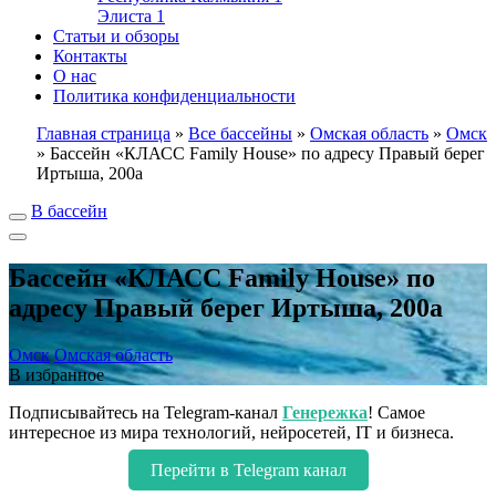
Элиста
1
Статьи и обзоры
Контакты
О нас
Политика конфиденциальности
Главная страница
»
Все бассейны
»
Омская область
»
Омск
»
Бассейн «КЛАСС Family House» по адресу Правый берег
Иртыша, 200а
В бассейн
Бассейн «КЛАСС Family House» по
адресу Правый берег Иртыша, 200а
Омск
Омская область
В избранное
Подписывайтесь на Telegram-канал
Генережка
! Самое
интересное из мира технологий, нейросетей, IT и бизнеса.
Перейти в Telegram канал