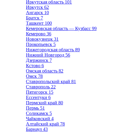
Иркутская область
101
Иркутск
62
Ангарск
10
Братск
7
Ташкент
100
Кемеровская область — Кузбасс
99
Кемерово
36
Новокузнецк
31
Прокопьевск
5
Нижегородская область
89
Нижний Новгород
56
Дзержинск
7
Кстово
6
Омская область
82
Омск
78
Ставропольский край
81
Ставрополь
22
Пятигорск
15
Ессентуки
6
Пермский край
80
Пермь
51
Соликамск
5
Чайковский
4
Алтайский край
78
Барнаул
43