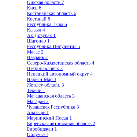
Ошская область
7
Киев
6
Костанайская область
6
Костанай
6
Республика Тыва
6
Кызыл
4
Ак-Довурак
1
Шагонар
1
Республика Ингушетия
5
Магас
2
Назрань
2
Северо-Казахстанская область
4
Петропавловск
3
Ненецкий автономный округ
4
Нарьян-Мар
3
Жетысу область
3
Текели
1
Магаданская область
3
Магадан
2
Чувашская Республика
3
Алатырь
1
Мариинский Посад
1
Еврейская автономная область
2
Биробиджан
1
Облучье
1