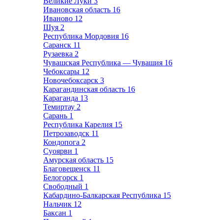
Великие Луки
3
Ивановская область
16
Иваново
12
Шуя
2
Республика Мордовия
16
Саранск
11
Рузаевка
2
Чувашская Республика — Чувашия
16
Чебоксары
12
Новочебоксарск
3
Карагандинская область
16
Караганда
13
Темиртау
2
Сарань
1
Республика Карелия
15
Петрозаводск
11
Кондопога
2
Суоярви
1
Амурская область
15
Благовещенск
11
Белогорск
1
Свободный
1
Кабардино-Балкарская Республика
15
Нальчик
12
Баксан
1