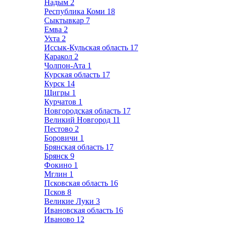
Надым
2
Республика Коми
18
Сыктывкар
7
Емва
2
Ухта
2
Иссык-Кульская область
17
Каракол
2
Чолпон-Ата
1
Курская область
17
Курск
14
Щигры
1
Курчатов
1
Новгородская область
17
Великий Новгород
11
Пестово
2
Боровичи
1
Брянская область
17
Брянск
9
Фокино
1
Мглин
1
Псковская область
16
Псков
8
Великие Луки
3
Ивановская область
16
Иваново
12