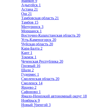
Майкоп
9
Адыгейск
1
Астана
21
Ош
21
Тамбовская область
21
Тамбов
15
Мичуринск
3
Моршанск
1
Восточно-Казахстанская область
20
Усть-Каменогорск
20
Чуйская область
20
Кара-Балта
2
Кант
1
Токмок
1
Чеченская Республика
20
Грозный
16
Шали
2
Гудермес
1
Смоленская область
20
Смоленск
14
Ярцево
2
Сафоново
1
Ямало-Ненецкий автономный округ
18
Ноябрьск
9
Новый Уренгой
3