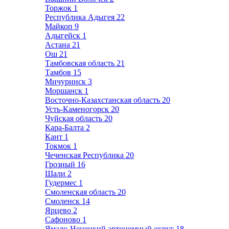
Торжок
1
Республика Адыгея
22
Майкоп
9
Адыгейск
1
Астана
21
Ош
21
Тамбовская область
21
Тамбов
15
Мичуринск
3
Моршанск
1
Восточно-Казахстанская область
20
Усть-Каменогорск
20
Чуйская область
20
Кара-Балта
2
Кант
1
Токмок
1
Чеченская Республика
20
Грозный
16
Шали
2
Гудермес
1
Смоленская область
20
Смоленск
14
Ярцево
2
Сафоново
1
Ямало-Ненецкий автономный округ
18