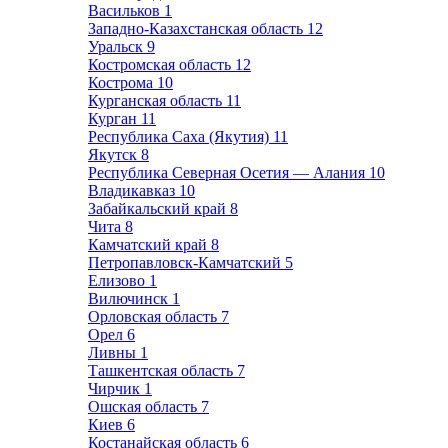
Васильков
1
Западно-Казахстанская область
12
Уральск
9
Костромская область
12
Кострома
10
Курганская область
11
Курган
11
Республика Саха (Якутия)
11
Якутск
8
Республика Северная Осетия — Алания
10
Владикавказ
10
Забайкальский край
8
Чита
8
Камчатский край
8
Петропавловск-Камчатский
5
Елизово
1
Вилючинск
1
Орловская область
7
Орел
6
Ливны
1
Ташкентская область
7
Чирчик
1
Ошская область
7
Киев
6
Костанайская область
6