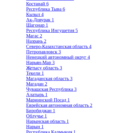
Костанай
6
Республика Тыва
6
Кызыл
4
Ак-Довурак
1
Шагонар
1
Республика Ингушетия
5
Магас
2
Назрань
2
Северо-Казахстанская область
4
Петропавловск
3
Ненецкий автономный округ
4
Нарьян-Мар
3
Жетысу область
3
Текели
1
Магаданская область
3
Магадан
2
Чувашская Республика
3
Алатырь
1
Мариинский Посад
1
Еврейская автономная область
2
Биробиджан
1
Облучье
1
Нарынская область
1
Нарын
1
Республика Калмыкия
1