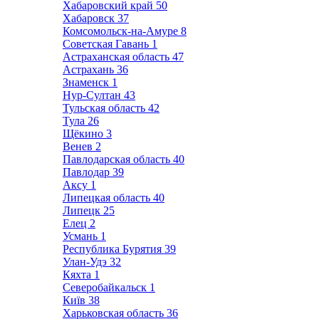
Хабаровский край
50
Хабаровск
37
Комсомольск-на-Амуре
8
Советская Гавань
1
Астраханская область
47
Астрахань
36
Знаменск
1
Нур-Султан
43
Тульская область
42
Тула
26
Щёкино
3
Венев
2
Павлодарская область
40
Павлодар
39
Аксу
1
Липецкая область
40
Липецк
25
Елец
2
Усмань
1
Республика Бурятия
39
Улан-Удэ
32
Кяхта
1
Северобайкальск
1
Київ
38
Харьковская область
36