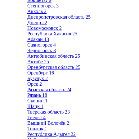
Кокшетау
9
Степногорск
3
Акколь
2
Днепропетровская область
25
Днепр
22
Новомосковск
2
Республика Хакасия
25
Абакан
13
Саяногорск
4
Черногорск
3
Актюбинская область
25
Актобе
25
Оренбургская область
25
Оренбург
16
Бузулук
2
Орск
2
Рязанская область
24
Рязань
18
Скопин
1
Шацк
1
Тверская область
23
Тверь
14
Вышний Волочёк
2
Торжок
1
Республика Адыгея
22