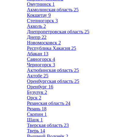
Омутнинск
1
Акмолинская область
25
Кокшетау
9
Степногорск
3
Акколь
2
Днепропетровская область
25
Днепр
22
Новомосковск
2
Республика Хакасия
25
Абакан
13
Саяногорск
4
Черногорск
3
Актюбинская область
25
Актобе
25
Оренбургская область
25
Оренбург
16
Бузулук
2
Орск
2
Рязанская область
24
Рязань
18
Скопин
1
Шацк
1
Тверская область
23
Тверь
14
Вышний Волочёк
2