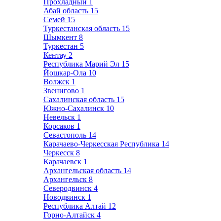
Прохладный
1
Абай область
15
Семей
15
Туркестанская область
15
Шымкент
8
Туркестан
5
Кентау
2
Республика Марий Эл
15
Йошкар-Ола
10
Волжск
1
Звенигово
1
Сахалинская область
15
Южно-Сахалинск
10
Невельск
1
Корсаков
1
Севастополь
14
Карачаево-Черкесская Республика
14
Черкесск
8
Карачаевск
1
Архангельская область
14
Архангельск
8
Северодвинск
4
Новодвинск
1
Республика Алтай
12
Горно-Алтайск
4