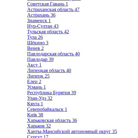
Советская Гавань
1
Астраханская область
47
Астрахань
36
Знаменск
1
Нур-Султан
43
Тульская область
42
Тула
26
Щёкино
3
Венев
2
Павлодарская область
40
Павлодар
39
Аксу
1
Липецкая область
40
Липецк
25
Елец
2
Усмань
1
Республика Бурятия
39
Улан-Удэ
32
Кяхта
1
Северобайкальск
1
Київ
38
Харьковская область
36
Харьков
32
Ханты-Мансийский автономный округ
35
Сургут
17