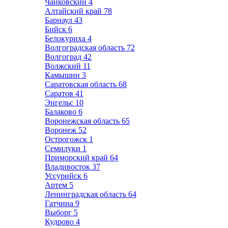
Чайковский
4
Алтайский край
78
Барнаул
43
Бийск
6
Белокуриха
4
Волгоградская область
72
Волгоград
42
Волжский
11
Камышин
3
Саратовская область
68
Саратов
41
Энгельс
10
Балаково
6
Воронежская область
65
Воронеж
52
Острогожск
1
Семилуки
1
Приморский край
64
Владивосток
37
Уссурийск
6
Артем
5
Ленинградская область
64
Гатчина
9
Выборг
5
Кудрово
4