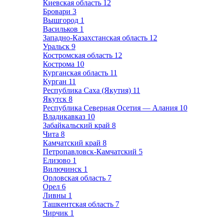
Киевская область
12
Бровари
3
Вышгород
1
Васильков
1
Западно-Казахстанская область
12
Уральск
9
Костромская область
12
Кострома
10
Курганская область
11
Курган
11
Республика Саха (Якутия)
11
Якутск
8
Республика Северная Осетия — Алания
10
Владикавказ
10
Забайкальский край
8
Чита
8
Камчатский край
8
Петропавловск-Камчатский
5
Елизово
1
Вилючинск
1
Орловская область
7
Орел
6
Ливны
1
Ташкентская область
7
Чирчик
1