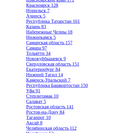
Красноярск
128
Норильск
7
Ачинск
5
Республика Татарстан
161
Казань
83
Набережные Челны
18
Нижнекамск
5
Самарская область
157
Самара
97
Тольятти
34
Новокуйбышевск
9
Свердловская область
151
Екатеринбург
84
Нижний Тагил
14
Каменск-Уральский
7
Республика Башкортостан
150
Уфа
91
Стерлитамак
10
Салават
5
Ростовская область
141
Ростов-на-Дону
84
Таганрог
10
Аксай
8
Челябинская область
112