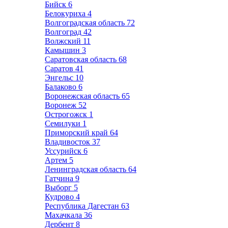
Бийск
6
Белокуриха
4
Волгоградская область
72
Волгоград
42
Волжский
11
Камышин
3
Саратовская область
68
Саратов
41
Энгельс
10
Балаково
6
Воронежская область
65
Воронеж
52
Острогожск
1
Семилуки
1
Приморский край
64
Владивосток
37
Уссурийск
6
Артем
5
Ленинградская область
64
Гатчина
9
Выборг
5
Кудрово
4
Республика Дагестан
63
Махачкала
36
Дербент
8