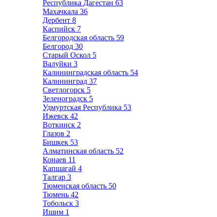
Республика Дагестан
63
Махачкала
36
Дербент
8
Каспийск
7
Белгородская область
59
Белгород
30
Старый Оскол
5
Валуйки
3
Калининградская область
54
Калининград
37
Светлогорск
5
Зеленоградск
5
Удмуртская Республика
53
Ижевск
42
Воткинск
2
Глазов
2
Бишкек
53
Алматинская область
52
Конаев
11
Капшагай
4
Талгар
3
Тюменская область
50
Тюмень
42
Тобольск
3
Ишим
1