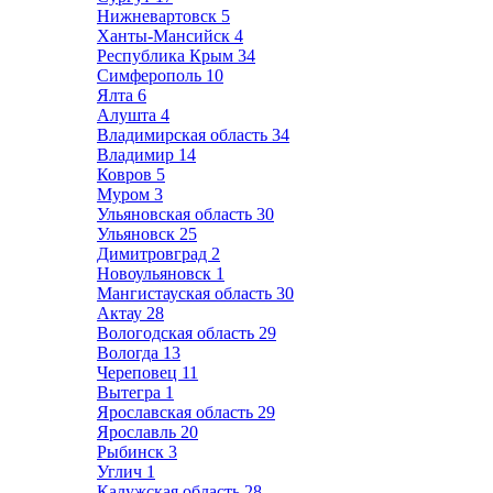
Нижневартовск
5
Ханты-Мансийск
4
Республика Крым
34
Симферополь
10
Ялта
6
Алушта
4
Владимирская область
34
Владимир
14
Ковров
5
Муром
3
Ульяновская область
30
Ульяновск
25
Димитровград
2
Новоульяновск
1
Мангистауская область
30
Актау
28
Вологодская область
29
Вологда
13
Череповец
11
Вытегра
1
Ярославская область
29
Ярославль
20
Рыбинск
3
Углич
1
Калужская область
28