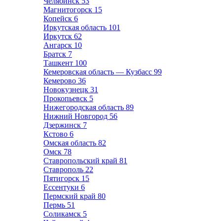
Челябинск
53
Магнитогорск
15
Копейск
6
Иркутская область
101
Иркутск
62
Ангарск
10
Братск
7
Ташкент
100
Кемеровская область — Кузбасс
99
Кемерово
36
Новокузнецк
31
Прокопьевск
5
Нижегородская область
89
Нижний Новгород
56
Дзержинск
7
Кстово
6
Омская область
82
Омск
78
Ставропольский край
81
Ставрополь
22
Пятигорск
15
Ессентуки
6
Пермский край
80
Пермь
51
Соликамск
5