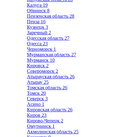
Калуга
19
Обнинск
8
Пензенская область
28
Пенза
16
Кузнецк
3
Заречный
2
Одесская область
27
Одесса
23
Черноморск
1
Мурманская область
27
Мурманск
10
Кировск
2
Североморск
2
Атырауская область
26
Атырау
25
Томская область
26
Томск
20
Северск
3
Асино
1
Кировская область
26
Киров
23
Кирово-Чепецк
2
Омутнинск
1
Акмолинская область
25