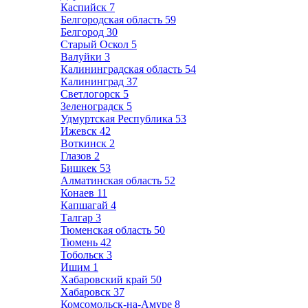
Каспийск
7
Белгородская область
59
Белгород
30
Старый Оскол
5
Валуйки
3
Калининградская область
54
Калининград
37
Светлогорск
5
Зеленоградск
5
Удмуртская Республика
53
Ижевск
42
Воткинск
2
Глазов
2
Бишкек
53
Алматинская область
52
Конаев
11
Капшагай
4
Талгар
3
Тюменская область
50
Тюмень
42
Тобольск
3
Ишим
1
Хабаровский край
50
Хабаровск
37
Комсомольск-на-Амуре
8