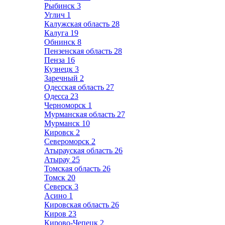
Рыбинск
3
Углич
1
Калужская область
28
Калуга
19
Обнинск
8
Пензенская область
28
Пенза
16
Кузнецк
3
Заречный
2
Одесская область
27
Одесса
23
Черноморск
1
Мурманская область
27
Мурманск
10
Кировск
2
Североморск
2
Атырауская область
26
Атырау
25
Томская область
26
Томск
20
Северск
3
Асино
1
Кировская область
26
Киров
23
Кирово-Чепецк
2