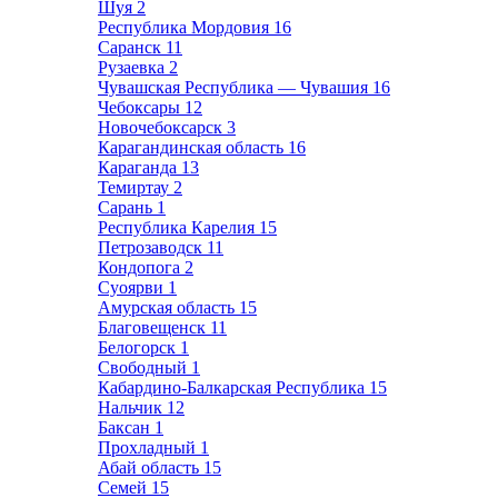
Шуя
2
Республика Мордовия
16
Саранск
11
Рузаевка
2
Чувашская Республика — Чувашия
16
Чебоксары
12
Новочебоксарск
3
Карагандинская область
16
Караганда
13
Темиртау
2
Сарань
1
Республика Карелия
15
Петрозаводск
11
Кондопога
2
Суоярви
1
Амурская область
15
Благовещенск
11
Белогорск
1
Свободный
1
Кабардино-Балкарская Республика
15
Нальчик
12
Баксан
1
Прохладный
1
Абай область
15
Семей
15