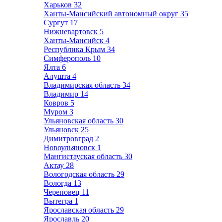
Харьков
32
Ханты-Мансийский автономный округ
35
Сургут
17
Нижневартовск
5
Ханты-Мансийск
4
Республика Крым
34
Симферополь
10
Ялта
6
Алушта
4
Владимирская область
34
Владимир
14
Ковров
5
Муром
3
Ульяновская область
30
Ульяновск
25
Димитровград
2
Новоульяновск
1
Мангистауская область
30
Актау
28
Вологодская область
29
Вологда
13
Череповец
11
Вытегра
1
Ярославская область
29
Ярославль
20