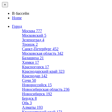
×
В бассейн
Home
Город
Москва
777
Московский
5
Зеленоград
4
Троицк
2
Санкт-Петербург
452
Московская область
342
Балашиха
21
Химки
17
Красногорск
17
Краснодарский край
323
Краснодар
142
Сочи
50
Новороссийск
15
Новосибирская область
236
Новосибирск
192
Бердск
8
Обь
3
Алматы
193
Красноярский край
171