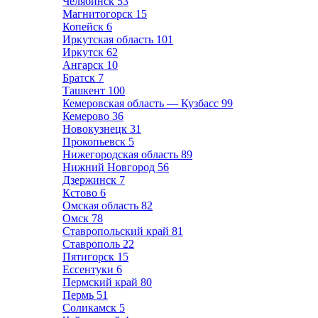
Челябинск
53
Магнитогорск
15
Копейск
6
Иркутская область
101
Иркутск
62
Ангарск
10
Братск
7
Ташкент
100
Кемеровская область — Кузбасс
99
Кемерово
36
Новокузнецк
31
Прокопьевск
5
Нижегородская область
89
Нижний Новгород
56
Дзержинск
7
Кстово
6
Омская область
82
Омск
78
Ставропольский край
81
Ставрополь
22
Пятигорск
15
Ессентуки
6
Пермский край
80
Пермь
51
Соликамск
5