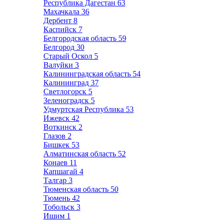
Республика Дагестан
63
Махачкала
36
Дербент
8
Каспийск
7
Белгородская область
59
Белгород
30
Старый Оскол
5
Валуйки
3
Калининградская область
54
Калининград
37
Светлогорск
5
Зеленоградск
5
Удмуртская Республика
53
Ижевск
42
Воткинск
2
Глазов
2
Бишкек
53
Алматинская область
52
Конаев
11
Капшагай
4
Талгар
3
Тюменская область
50
Тюмень
42
Тобольск
3
Ишим
1