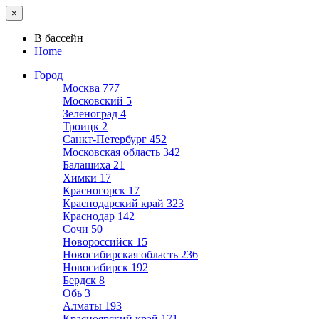
×
В бассейн
Home
Город
Москва
777
Московский
5
Зеленоград
4
Троицк
2
Санкт-Петербург
452
Московская область
342
Балашиха
21
Химки
17
Красногорск
17
Краснодарский край
323
Краснодар
142
Сочи
50
Новороссийск
15
Новосибирская область
236
Новосибирск
192
Бердск
8
Обь
3
Алматы
193
Красноярский край
171