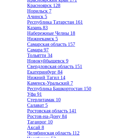
Красноярск
128
Норильск
7
Ачинск
5
Республика Татарстан
161
Казань
83
Набережные Челны
18
Нижнекамск
5
Самарская область
157
Самара
97
Тольятти
34
Новокуйбышевск
9
Свердловская область
151
Екатеринбург
84
Нижний Тагил
14
Каменск-Уральский
7
Республика Башкортостан
150
Уфа
91
Стерлитамак
10
Салават
5
Ростовская область
141
Ростов-на-Дону
84
Таганрог
10
Аксай
8
Челябинская область
112