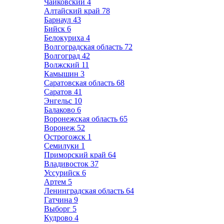
Чайковский
4
Алтайский край
78
Барнаул
43
Бийск
6
Белокуриха
4
Волгоградская область
72
Волгоград
42
Волжский
11
Камышин
3
Саратовская область
68
Саратов
41
Энгельс
10
Балаково
6
Воронежская область
65
Воронеж
52
Острогожск
1
Семилуки
1
Приморский край
64
Владивосток
37
Уссурийск
6
Артем
5
Ленинградская область
64
Гатчина
9
Выборг
5
Кудрово
4