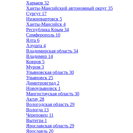
Харьков
32
Ханты-Мансийский автономный округ
35
Сургут
17
Нижневартовск
5
Ханты-Мансийск
4
Республика Крым
34
Симферополь
10
Ялта
6
Алушта
4
Владимирская область
34
Владимир
14
Ковров
5
Муром
3
Ульяновская область
30
Ульяновск
25
Димитровград
2
Новоульяновск
1
Мангистауская область
30
Актау
28
Вологодская область
29
Вологда
13
Череповец
11
Вытегра
1
Ярославская область
29
Ярославль
20