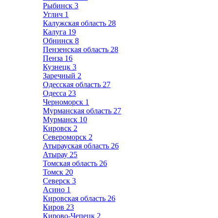
Рыбинск
3
Углич
1
Калужская область
28
Калуга
19
Обнинск
8
Пензенская область
28
Пенза
16
Кузнецк
3
Заречный
2
Одесская область
27
Одесса
23
Черноморск
1
Мурманская область
27
Мурманск
10
Кировск
2
Североморск
2
Атырауская область
26
Атырау
25
Томская область
26
Томск
20
Северск
3
Асино
1
Кировская область
26
Киров
23
Кирово-Чепецк
2