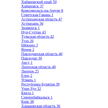
Хабаровский край
50
Хабаровск
37
Комсомольск-на-Амуре
8
Советская Гавань
1
Астраханская область
47
Астрахань
36
Знаменск
1
Нур-Султан
43
Тульская область
42
Тула
26
Щёкино
3
Венев
2
Павлодарская область
40
Павлодар
39
Аксу
1
Липецкая область
40
Липецк
25
Елец
2
Усмань
1
Республика Бурятия
39
Улан-Удэ
32
Кяхта
1
Северобайкальск
1
Київ
38
Харьковская область
36