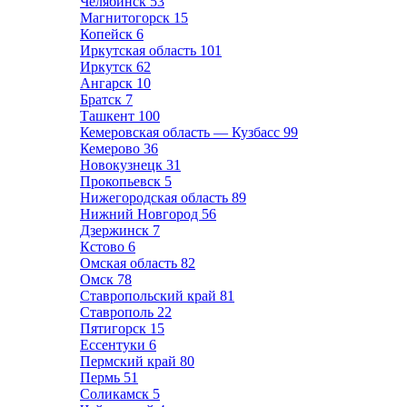
Челябинск
53
Магнитогорск
15
Копейск
6
Иркутская область
101
Иркутск
62
Ангарск
10
Братск
7
Ташкент
100
Кемеровская область — Кузбасс
99
Кемерово
36
Новокузнецк
31
Прокопьевск
5
Нижегородская область
89
Нижний Новгород
56
Дзержинск
7
Кстово
6
Омская область
82
Омск
78
Ставропольский край
81
Ставрополь
22
Пятигорск
15
Ессентуки
6
Пермский край
80
Пермь
51
Соликамск
5