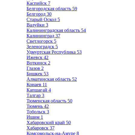
Каспийск
7
Белгородская область
59
Белгород
30
Старый Оскол
5
Валуйки
3
Калининградская область
54
Калининград
37
Светлогорск
5
Зеленоградск
5
Удмуртская Республика
53
Ижевск
42
Воткинск
2
Глазов
2
Бишкек
53
Алматинская область
52
Конаев
11
Капшагай
4
Талгар
3
Тюменская область
50
Тюмень
42
Тобольск
3
Ишим
1
Хабаровский край
50
Хабаровск
37
Комсомольск-на-Амуре
8