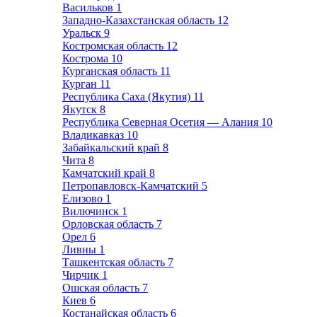
Васильков
1
Западно-Казахстанская область
12
Уральск
9
Костромская область
12
Кострома
10
Курганская область
11
Курган
11
Республика Саха (Якутия)
11
Якутск
8
Республика Северная Осетия — Алания
10
Владикавказ
10
Забайкальский край
8
Чита
8
Камчатский край
8
Петропавловск-Камчатский
5
Елизово
1
Вилючинск
1
Орловская область
7
Орел
6
Ливны
1
Ташкентская область
7
Чирчик
1
Ошская область
7
Киев
6
Костанайская область
6