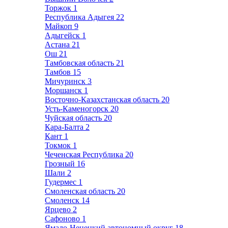
Торжок
1
Республика Адыгея
22
Майкоп
9
Адыгейск
1
Астана
21
Ош
21
Тамбовская область
21
Тамбов
15
Мичуринск
3
Моршанск
1
Восточно-Казахстанская область
20
Усть-Каменогорск
20
Чуйская область
20
Кара-Балта
2
Кант
1
Токмок
1
Чеченская Республика
20
Грозный
16
Шали
2
Гудермес
1
Смоленская область
20
Смоленск
14
Ярцево
2
Сафоново
1
Ямало-Ненецкий автономный округ
18