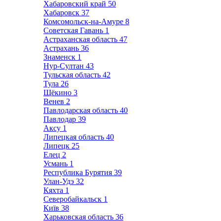
Хабаровский край
50
Хабаровск
37
Комсомольск-на-Амуре
8
Советская Гавань
1
Астраханская область
47
Астрахань
36
Знаменск
1
Нур-Султан
43
Тульская область
42
Тула
26
Щёкино
3
Венев
2
Павлодарская область
40
Павлодар
39
Аксу
1
Липецкая область
40
Липецк
25
Елец
2
Усмань
1
Республика Бурятия
39
Улан-Удэ
32
Кяхта
1
Северобайкальск
1
Київ
38
Харьковская область
36