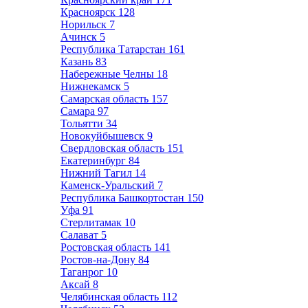
Красноярск
128
Норильск
7
Ачинск
5
Республика Татарстан
161
Казань
83
Набережные Челны
18
Нижнекамск
5
Самарская область
157
Самара
97
Тольятти
34
Новокуйбышевск
9
Свердловская область
151
Екатеринбург
84
Нижний Тагил
14
Каменск-Уральский
7
Республика Башкортостан
150
Уфа
91
Стерлитамак
10
Салават
5
Ростовская область
141
Ростов-на-Дону
84
Таганрог
10
Аксай
8
Челябинская область
112