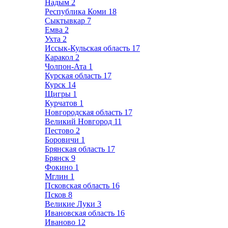
Надым
2
Республика Коми
18
Сыктывкар
7
Емва
2
Ухта
2
Иссык-Кульская область
17
Каракол
2
Чолпон-Ата
1
Курская область
17
Курск
14
Щигры
1
Курчатов
1
Новгородская область
17
Великий Новгород
11
Пестово
2
Боровичи
1
Брянская область
17
Брянск
9
Фокино
1
Мглин
1
Псковская область
16
Псков
8
Великие Луки
3
Ивановская область
16
Иваново
12