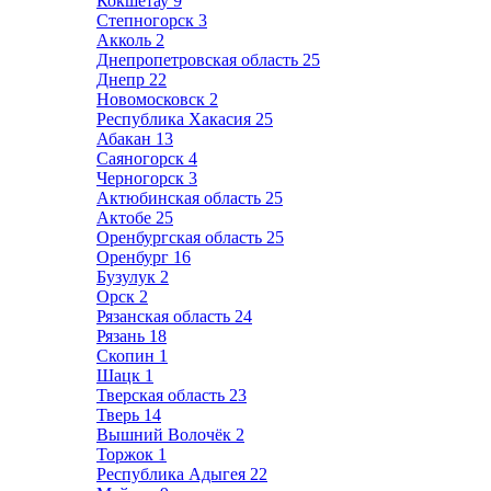
Кокшетау
9
Степногорск
3
Акколь
2
Днепропетровская область
25
Днепр
22
Новомосковск
2
Республика Хакасия
25
Абакан
13
Саяногорск
4
Черногорск
3
Актюбинская область
25
Актобе
25
Оренбургская область
25
Оренбург
16
Бузулук
2
Орск
2
Рязанская область
24
Рязань
18
Скопин
1
Шацк
1
Тверская область
23
Тверь
14
Вышний Волочёк
2
Торжок
1
Республика Адыгея
22