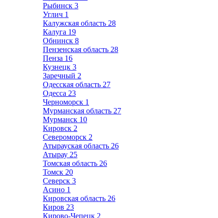
Рыбинск
3
Углич
1
Калужская область
28
Калуга
19
Обнинск
8
Пензенская область
28
Пенза
16
Кузнецк
3
Заречный
2
Одесская область
27
Одесса
23
Черноморск
1
Мурманская область
27
Мурманск
10
Кировск
2
Североморск
2
Атырауская область
26
Атырау
25
Томская область
26
Томск
20
Северск
3
Асино
1
Кировская область
26
Киров
23
Кирово-Чепецк
2