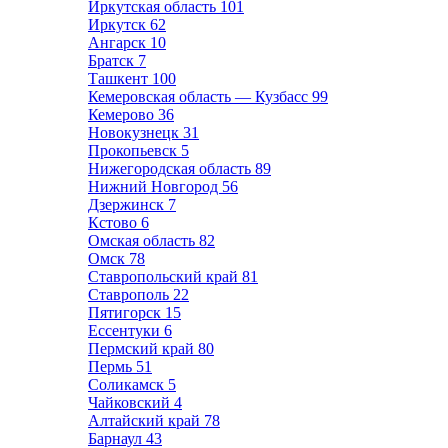
Иркутская область
101
Иркутск
62
Ангарск
10
Братск
7
Ташкент
100
Кемеровская область — Кузбасс
99
Кемерово
36
Новокузнецк
31
Прокопьевск
5
Нижегородская область
89
Нижний Новгород
56
Дзержинск
7
Кстово
6
Омская область
82
Омск
78
Ставропольский край
81
Ставрополь
22
Пятигорск
15
Ессентуки
6
Пермский край
80
Пермь
51
Соликамск
5
Чайковский
4
Алтайский край
78
Барнаул
43