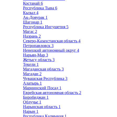
Костанай
6
Республика Тыва
6
Кызыл
4
Ак-Довурак
1
Шагонар
1
Республика Ингушетия
5
Магас
2
Назрань
2
Северо-Казахстанская область
4
Петропавловск
3
Ненецкий автономный округ
4
Нарьян-Мар
3
Жетысу область
3
Текели
1
Магаданская область
3
Магадан
2
Чувашская Республика
3
Алатырь
1
Мариинский Посад
1
Еврейская автономная область
2
Биробиджан
1
Облучье
1
Нарынская область
1
Нарын
1
Республика Калмыкия
1