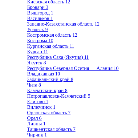
Киевская область
12
Бровари
3
Вышгород
1
Васильков
1
Западно-Казахстанская область
12
Уральск
9
Костромская область
12
Кострома
10
Курганская область
11
Курган
11
Республика Саха (Якутия)
11
Якутск
8
Республика Северная Осетия — Алания
10
Владикавказ
10
Забайкальский край
8
Чита
8
Камчатский край
8
Петропавловск-Камчатский
5
Елизово
1
Вилючинск
1
Орловская область
7
Орел
6
Ливны
1
Ташкентская область
7
Чирчик
1