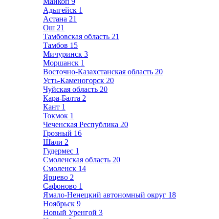
Майкоп
9
Адыгейск
1
Астана
21
Ош
21
Тамбовская область
21
Тамбов
15
Мичуринск
3
Моршанск
1
Восточно-Казахстанская область
20
Усть-Каменогорск
20
Чуйская область
20
Кара-Балта
2
Кант
1
Токмок
1
Чеченская Республика
20
Грозный
16
Шали
2
Гудермес
1
Смоленская область
20
Смоленск
14
Ярцево
2
Сафоново
1
Ямало-Ненецкий автономный округ
18
Ноябрьск
9
Новый Уренгой
3