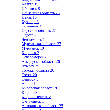
Калуга
19
Обнинск
8
Пензенская область
28
Пенза
16
Кузнецк
3
Заречный
2
Одесская область
27
Одесса
23
Черноморск
1
Мурманская область
27
Мурманск
10
Кировск
2
Североморск
2
Атырауская область
26
Атырау
25
Томская область
26
Томск
20
Северск
3
Асино
1
Кировская область
26
Киров
23
Кирово-Чепецк
2
Омутнинск
1
Акмолинская область
25