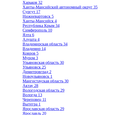
Харьков
32
Ханты-Мансийский автономный округ
35
Сургут
17
Нижневартовск
5
Ханты-Мансийск
4
Республика Крым
34
Симферополь
10
Ялта
6
Алушта
4
Владимирская область
34
Владимир
14
Ковров
5
Муром
3
Ульяновская область
30
Ульяновск
25
Димитровград
2
Новоульяновск
1
Мангистауская область
30
Актау
28
Вологодская область
29
Вологда
13
Череповец
11
Вытегра
1
Ярославская область
29
Ярославль
20