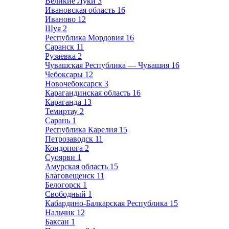
Великие Луки
3
Ивановская область
16
Иваново
12
Шуя
2
Республика Мордовия
16
Саранск
11
Рузаевка
2
Чувашская Республика — Чувашия
16
Чебоксары
12
Новочебоксарск
3
Карагандинская область
16
Караганда
13
Темиртау
2
Сарань
1
Республика Карелия
15
Петрозаводск
11
Кондопога
2
Суоярви
1
Амурская область
15
Благовещенск
11
Белогорск
1
Свободный
1
Кабардино-Балкарская Республика
15
Нальчик
12
Баксан
1