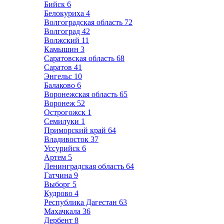
Бийск
6
Белокуриха
4
Волгоградская область
72
Волгоград
42
Волжский
11
Камышин
3
Саратовская область
68
Саратов
41
Энгельс
10
Балаково
6
Воронежская область
65
Воронеж
52
Острогожск
1
Семилуки
1
Приморский край
64
Владивосток
37
Уссурийск
6
Артем
5
Ленинградская область
64
Гатчина
9
Выборг
5
Кудрово
4
Республика Дагестан
63
Махачкала
36
Дербент
8