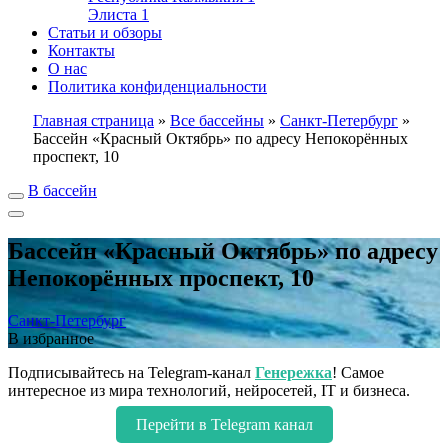
Элиста
1
Статьи и обзоры
Контакты
О нас
Политика конфиденциальности
Главная страница
»
Все бассейны
»
Санкт-Петербург
»
Бассейн «Красный Октябрь» по адресу Непокорённых
проспект, 10
В бассейн
Бассейн «Красный Октябрь» по адресу
Непокорённых проспект, 10
Санкт-Петербург
В избранное
Подписывайтесь на Telegram-канал
Генережка
! Самое
интересное из мира технологий, нейросетей, IT и бизнеса.
Перейти в Telegram канал