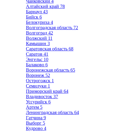
Чайковский
4
Алтайский край
78
Барнаул
43
Бийск
6
Белокуриха
4
Волгоградская область
72
Волгоград
42
Волжский
11
Камышин
3
Саратовская область
68
Саратов
41
Энгельс
10
Балаково
6
Воронежская область
65
Воронеж
52
Острогожск
1
Семилуки
1
Приморский край
64
Владивосток
37
Уссурийск
6
Артем
5
Ленинградская область
64
Гатчина
9
Выборг
5
Кудрово
4