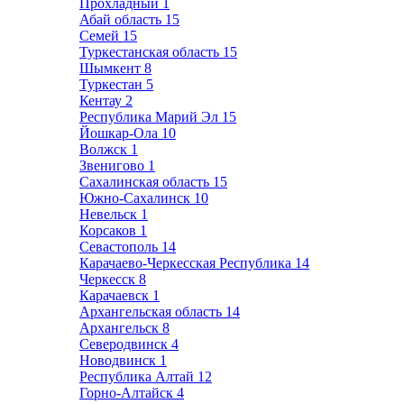
Прохладный
1
Абай область
15
Семей
15
Туркестанская область
15
Шымкент
8
Туркестан
5
Кентау
2
Республика Марий Эл
15
Йошкар-Ола
10
Волжск
1
Звенигово
1
Сахалинская область
15
Южно-Сахалинск
10
Невельск
1
Корсаков
1
Севастополь
14
Карачаево-Черкесская Республика
14
Черкесск
8
Карачаевск
1
Архангельская область
14
Архангельск
8
Северодвинск
4
Новодвинск
1
Республика Алтай
12
Горно-Алтайск
4