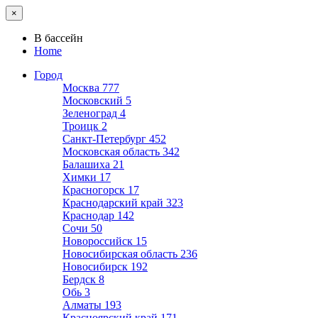
×
В бассейн
Home
Город
Москва
777
Московский
5
Зеленоград
4
Троицк
2
Санкт-Петербург
452
Московская область
342
Балашиха
21
Химки
17
Красногорск
17
Краснодарский край
323
Краснодар
142
Сочи
50
Новороссийск
15
Новосибирская область
236
Новосибирск
192
Бердск
8
Обь
3
Алматы
193
Красноярский край
171