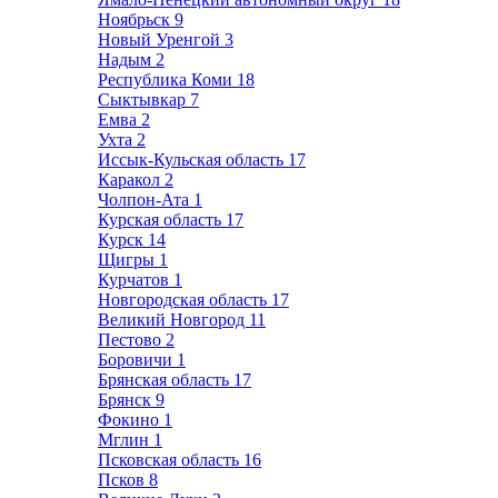
Ноябрьск
9
Новый Уренгой
3
Надым
2
Республика Коми
18
Сыктывкар
7
Емва
2
Ухта
2
Иссык-Кульская область
17
Каракол
2
Чолпон-Ата
1
Курская область
17
Курск
14
Щигры
1
Курчатов
1
Новгородская область
17
Великий Новгород
11
Пестово
2
Боровичи
1
Брянская область
17
Брянск
9
Фокино
1
Мглин
1
Псковская область
16
Псков
8