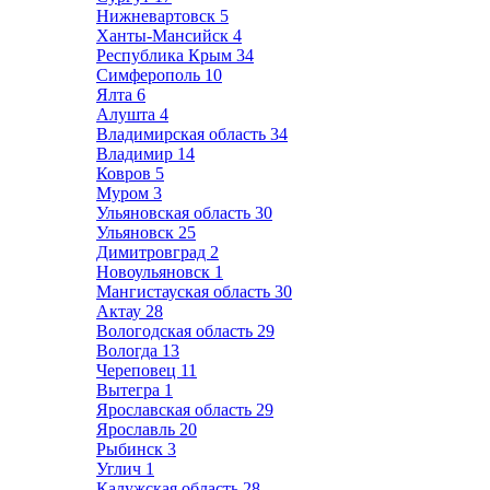
Нижневартовск
5
Ханты-Мансийск
4
Республика Крым
34
Симферополь
10
Ялта
6
Алушта
4
Владимирская область
34
Владимир
14
Ковров
5
Муром
3
Ульяновская область
30
Ульяновск
25
Димитровград
2
Новоульяновск
1
Мангистауская область
30
Актау
28
Вологодская область
29
Вологда
13
Череповец
11
Вытегра
1
Ярославская область
29
Ярославль
20
Рыбинск
3
Углич
1
Калужская область
28