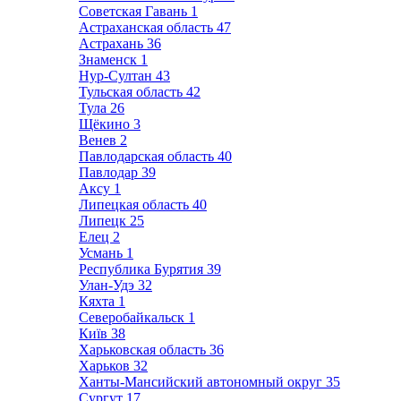
Советская Гавань
1
Астраханская область
47
Астрахань
36
Знаменск
1
Нур-Султан
43
Тульская область
42
Тула
26
Щёкино
3
Венев
2
Павлодарская область
40
Павлодар
39
Аксу
1
Липецкая область
40
Липецк
25
Елец
2
Усмань
1
Республика Бурятия
39
Улан-Удэ
32
Кяхта
1
Северобайкальск
1
Київ
38
Харьковская область
36
Харьков
32
Ханты-Мансийский автономный округ
35
Сургут
17