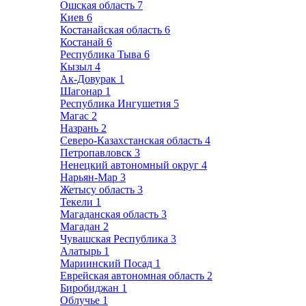
Ошская область
7
Киев
6
Костанайская область
6
Костанай
6
Республика Тыва
6
Кызыл
4
Ак-Довурак
1
Шагонар
1
Республика Ингушетия
5
Магас
2
Назрань
2
Северо-Казахстанская область
4
Петропавловск
3
Ненецкий автономный округ
4
Нарьян-Мар
3
Жетысу область
3
Текели
1
Магаданская область
3
Магадан
2
Чувашская Республика
3
Алатырь
1
Мариинский Посад
1
Еврейская автономная область
2
Биробиджан
1
Облучье
1