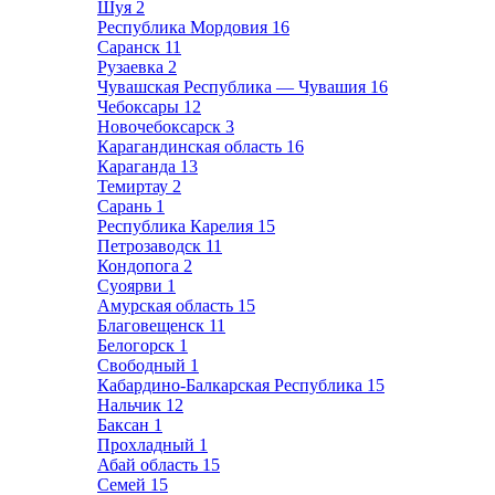
Шуя
2
Республика Мордовия
16
Саранск
11
Рузаевка
2
Чувашская Республика — Чувашия
16
Чебоксары
12
Новочебоксарск
3
Карагандинская область
16
Караганда
13
Темиртау
2
Сарань
1
Республика Карелия
15
Петрозаводск
11
Кондопога
2
Суоярви
1
Амурская область
15
Благовещенск
11
Белогорск
1
Свободный
1
Кабардино-Балкарская Республика
15
Нальчик
12
Баксан
1
Прохладный
1
Абай область
15
Семей
15