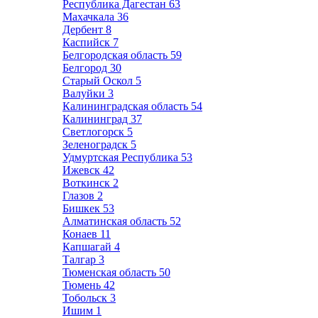
Республика Дагестан
63
Махачкала
36
Дербент
8
Каспийск
7
Белгородская область
59
Белгород
30
Старый Оскол
5
Валуйки
3
Калининградская область
54
Калининград
37
Светлогорск
5
Зеленоградск
5
Удмуртская Республика
53
Ижевск
42
Воткинск
2
Глазов
2
Бишкек
53
Алматинская область
52
Конаев
11
Капшагай
4
Талгар
3
Тюменская область
50
Тюмень
42
Тобольск
3
Ишим
1