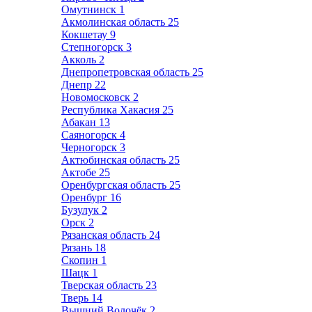
Омутнинск
1
Акмолинская область
25
Кокшетау
9
Степногорск
3
Акколь
2
Днепропетровская область
25
Днепр
22
Новомосковск
2
Республика Хакасия
25
Абакан
13
Саяногорск
4
Черногорск
3
Актюбинская область
25
Актобе
25
Оренбургская область
25
Оренбург
16
Бузулук
2
Орск
2
Рязанская область
24
Рязань
18
Скопин
1
Шацк
1
Тверская область
23
Тверь
14
Вышний Волочёк
2