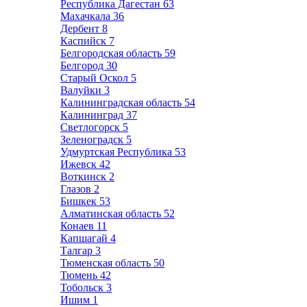
Республика Дагестан
63
Махачкала
36
Дербент
8
Каспийск
7
Белгородская область
59
Белгород
30
Старый Оскол
5
Валуйки
3
Калининградская область
54
Калининград
37
Светлогорск
5
Зеленоградск
5
Удмуртская Республика
53
Ижевск
42
Воткинск
2
Глазов
2
Бишкек
53
Алматинская область
52
Конаев
11
Капшагай
4
Талгар
3
Тюменская область
50
Тюмень
42
Тобольск
3
Ишим
1