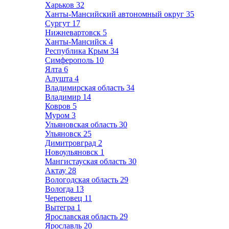
Харьков
32
Ханты-Мансийский автономный округ
35
Сургут
17
Нижневартовск
5
Ханты-Мансийск
4
Республика Крым
34
Симферополь
10
Ялта
6
Алушта
4
Владимирская область
34
Владимир
14
Ковров
5
Муром
3
Ульяновская область
30
Ульяновск
25
Димитровград
2
Новоульяновск
1
Мангистауская область
30
Актау
28
Вологодская область
29
Вологда
13
Череповец
11
Вытегра
1
Ярославская область
29
Ярославль
20