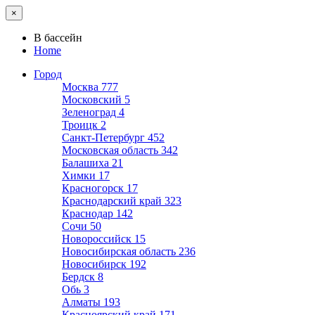
×
В бассейн
Home
Город
Москва
777
Московский
5
Зеленоград
4
Троицк
2
Санкт-Петербург
452
Московская область
342
Балашиха
21
Химки
17
Красногорск
17
Краснодарский край
323
Краснодар
142
Сочи
50
Новороссийск
15
Новосибирская область
236
Новосибирск
192
Бердск
8
Обь
3
Алматы
193
Красноярский край
171