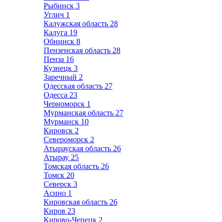
Рыбинск
3
Углич
1
Калужская область
28
Калуга
19
Обнинск
8
Пензенская область
28
Пенза
16
Кузнецк
3
Заречный
2
Одесская область
27
Одесса
23
Черноморск
1
Мурманская область
27
Мурманск
10
Кировск
2
Североморск
2
Атырауская область
26
Атырау
25
Томская область
26
Томск
20
Северск
3
Асино
1
Кировская область
26
Киров
23
Кирово-Чепецк
2