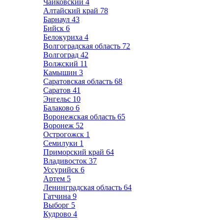
Чайковский
4
Алтайский край
78
Барнаул
43
Бийск
6
Белокуриха
4
Волгоградская область
72
Волгоград
42
Волжский
11
Камышин
3
Саратовская область
68
Саратов
41
Энгельс
10
Балаково
6
Воронежская область
65
Воронеж
52
Острогожск
1
Семилуки
1
Приморский край
64
Владивосток
37
Уссурийск
6
Артем
5
Ленинградская область
64
Гатчина
9
Выборг
5
Кудрово
4