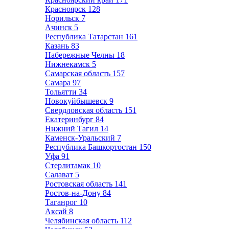
Красноярск
128
Норильск
7
Ачинск
5
Республика Татарстан
161
Казань
83
Набережные Челны
18
Нижнекамск
5
Самарская область
157
Самара
97
Тольятти
34
Новокуйбышевск
9
Свердловская область
151
Екатеринбург
84
Нижний Тагил
14
Каменск-Уральский
7
Республика Башкортостан
150
Уфа
91
Стерлитамак
10
Салават
5
Ростовская область
141
Ростов-на-Дону
84
Таганрог
10
Аксай
8
Челябинская область
112