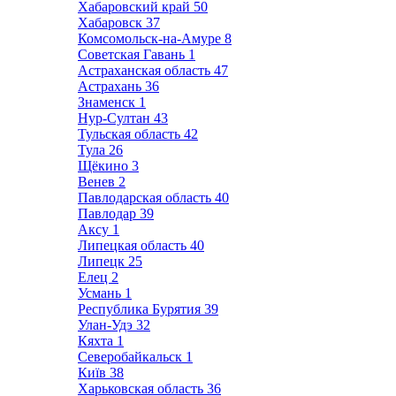
Хабаровский край
50
Хабаровск
37
Комсомольск-на-Амуре
8
Советская Гавань
1
Астраханская область
47
Астрахань
36
Знаменск
1
Нур-Султан
43
Тульская область
42
Тула
26
Щёкино
3
Венев
2
Павлодарская область
40
Павлодар
39
Аксу
1
Липецкая область
40
Липецк
25
Елец
2
Усмань
1
Республика Бурятия
39
Улан-Удэ
32
Кяхта
1
Северобайкальск
1
Київ
38
Харьковская область
36