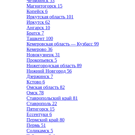
Челябинск
53
Магнитогорск
15
Копейск
6
Иркутская область
101
Иркутск
62
Ангарск
10
Братск
7
Ташкент
100
Кемеровская область — Кузбасс
99
Кемерово
36
Новокузнецк
31
Прокопьевск
5
Нижегородская область
89
Нижний Новгород
56
Дзержинск
7
Кстово
6
Омская область
82
Омск
78
Ставропольский край
81
Ставрополь
22
Пятигорск
15
Ессентуки
6
Пермский край
80
Пермь
51
Соликамск
5