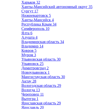
Харьков
32
Ханты-Мансийский автономный округ
35
Сургут
17
Нижневартовск
5
Ханты-Мансийск
4
Республика Крым
34
Симферополь
10
Ялта
6
Алушта
4
Владимирская область
34
Владимир
14
Ковров
5
Муром
3
Ульяновская область
30
Ульяновск
25
Димитровград
2
Новоульяновск
1
Мангистауская область
30
Актау
28
Вологодская область
29
Вологда
13
Череповец
11
Вытегра
1
Ярославская область
29
Ярославль
20