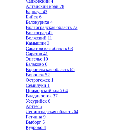
Чайковский
4
Алтайский край
78
Барнаул
43
Бийск
6
Белокуриха
4
Волгоградская область
72
Волгоград
42
Волжский
11
Камышин
3
Саратовская область
68
Саратов
41
Энгельс
10
Балаково
6
Воронежская область
65
Воронеж
52
Острогожск
1
Семилуки
1
Приморский край
64
Владивосток
37
Уссурийск
6
Артем
5
Ленинградская область
64
Гатчина
9
Выборг
5
Кудрово
4