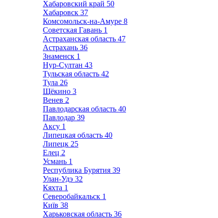
Хабаровский край
50
Хабаровск
37
Комсомольск-на-Амуре
8
Советская Гавань
1
Астраханская область
47
Астрахань
36
Знаменск
1
Нур-Султан
43
Тульская область
42
Тула
26
Щёкино
3
Венев
2
Павлодарская область
40
Павлодар
39
Аксу
1
Липецкая область
40
Липецк
25
Елец
2
Усмань
1
Республика Бурятия
39
Улан-Удэ
32
Кяхта
1
Северобайкальск
1
Київ
38
Харьковская область
36