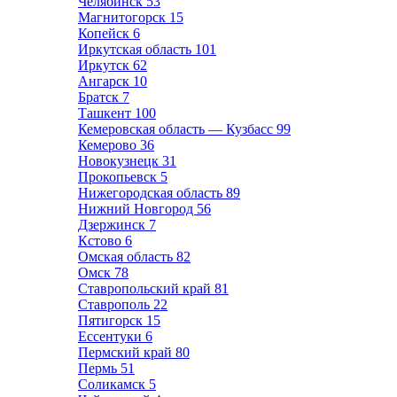
Челябинск
53
Магнитогорск
15
Копейск
6
Иркутская область
101
Иркутск
62
Ангарск
10
Братск
7
Ташкент
100
Кемеровская область — Кузбасс
99
Кемерово
36
Новокузнецк
31
Прокопьевск
5
Нижегородская область
89
Нижний Новгород
56
Дзержинск
7
Кстово
6
Омская область
82
Омск
78
Ставропольский край
81
Ставрополь
22
Пятигорск
15
Ессентуки
6
Пермский край
80
Пермь
51
Соликамск
5