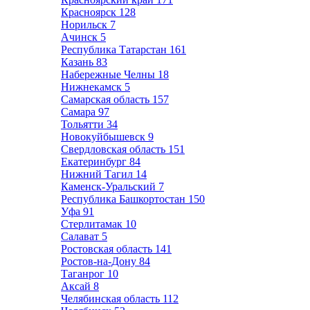
Красноярск
128
Норильск
7
Ачинск
5
Республика Татарстан
161
Казань
83
Набережные Челны
18
Нижнекамск
5
Самарская область
157
Самара
97
Тольятти
34
Новокуйбышевск
9
Свердловская область
151
Екатеринбург
84
Нижний Тагил
14
Каменск-Уральский
7
Республика Башкортостан
150
Уфа
91
Стерлитамак
10
Салават
5
Ростовская область
141
Ростов-на-Дону
84
Таганрог
10
Аксай
8
Челябинская область
112