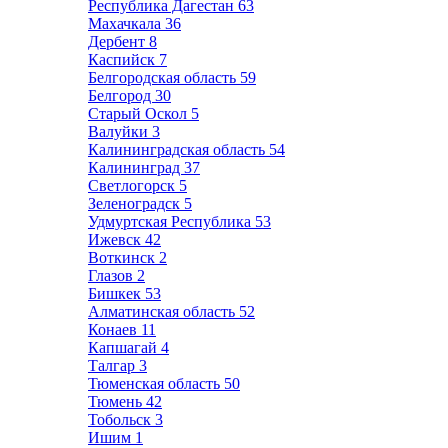
Республика Дагестан
63
Махачкала
36
Дербент
8
Каспийск
7
Белгородская область
59
Белгород
30
Старый Оскол
5
Валуйки
3
Калининградская область
54
Калининград
37
Светлогорск
5
Зеленоградск
5
Удмуртская Республика
53
Ижевск
42
Воткинск
2
Глазов
2
Бишкек
53
Алматинская область
52
Конаев
11
Капшагай
4
Талгар
3
Тюменская область
50
Тюмень
42
Тобольск
3
Ишим
1