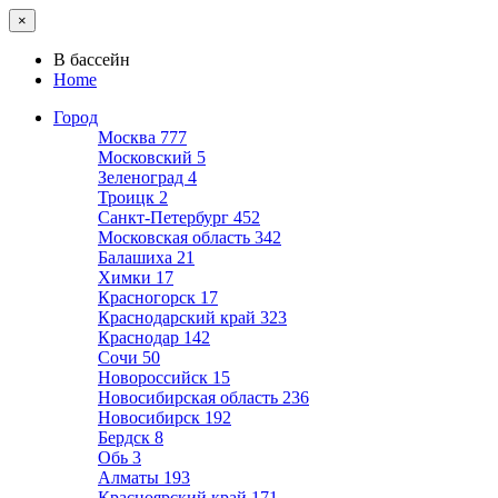
×
В бассейн
Home
Город
Москва
777
Московский
5
Зеленоград
4
Троицк
2
Санкт-Петербург
452
Московская область
342
Балашиха
21
Химки
17
Красногорск
17
Краснодарский край
323
Краснодар
142
Сочи
50
Новороссийск
15
Новосибирская область
236
Новосибирск
192
Бердск
8
Обь
3
Алматы
193
Красноярский край
171