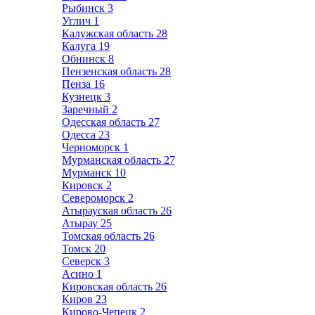
Рыбинск
3
Углич
1
Калужская область
28
Калуга
19
Обнинск
8
Пензенская область
28
Пенза
16
Кузнецк
3
Заречный
2
Одесская область
27
Одесса
23
Черноморск
1
Мурманская область
27
Мурманск
10
Кировск
2
Североморск
2
Атырауская область
26
Атырау
25
Томская область
26
Томск
20
Северск
3
Асино
1
Кировская область
26
Киров
23
Кирово-Чепецк
2