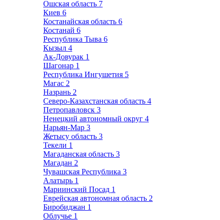
Ошская область
7
Киев
6
Костанайская область
6
Костанай
6
Республика Тыва
6
Кызыл
4
Ак-Довурак
1
Шагонар
1
Республика Ингушетия
5
Магас
2
Назрань
2
Северо-Казахстанская область
4
Петропавловск
3
Ненецкий автономный округ
4
Нарьян-Мар
3
Жетысу область
3
Текели
1
Магаданская область
3
Магадан
2
Чувашская Республика
3
Алатырь
1
Мариинский Посад
1
Еврейская автономная область
2
Биробиджан
1
Облучье
1