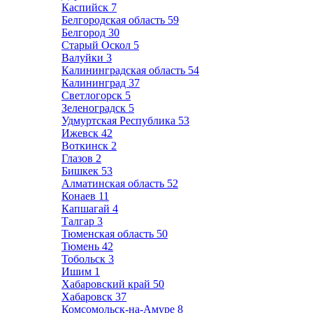
Каспийск
7
Белгородская область
59
Белгород
30
Старый Оскол
5
Валуйки
3
Калининградская область
54
Калининград
37
Светлогорск
5
Зеленоградск
5
Удмуртская Республика
53
Ижевск
42
Воткинск
2
Глазов
2
Бишкек
53
Алматинская область
52
Конаев
11
Капшагай
4
Талгар
3
Тюменская область
50
Тюмень
42
Тобольск
3
Ишим
1
Хабаровский край
50
Хабаровск
37
Комсомольск-на-Амуре
8