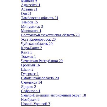
Майкоп
9
Адыгейск
1
Астана
21
Ош
21
Тамбовская область
21
Тамбов
15
Мичуринск
3
Моршанск
1
Восточно-Казахстанская область
20
Усть-Каменогорск
20
Чуйская область
20
Кара-Балта
2
Кант
1
Токмок
1
Чеченская Республика
20
Грозный
16
Шали
2
Гудермес
1
Смоленская область
20
Смоленск
14
Ярцево
2
Сафоново
1
Ямало-Ненецкий автономный округ
18
Ноябрьск
9
Новый Уренгой
3