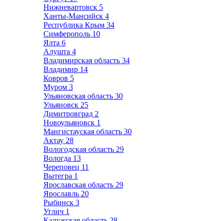
Нижневартовск
5
Ханты-Мансийск
4
Республика Крым
34
Симферополь
10
Ялта
6
Алушта
4
Владимирская область
34
Владимир
14
Ковров
5
Муром
3
Ульяновская область
30
Ульяновск
25
Димитровград
2
Новоульяновск
1
Мангистауская область
30
Актау
28
Вологодская область
29
Вологда
13
Череповец
11
Вытегра
1
Ярославская область
29
Ярославль
20
Рыбинск
3
Углич
1
Калужская область
28