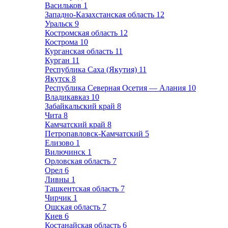
Васильков
1
Западно-Казахстанская область
12
Уральск
9
Костромская область
12
Кострома
10
Курганская область
11
Курган
11
Республика Саха (Якутия)
11
Якутск
8
Республика Северная Осетия — Алания
10
Владикавказ
10
Забайкальский край
8
Чита
8
Камчатский край
8
Петропавловск-Камчатский
5
Елизово
1
Вилючинск
1
Орловская область
7
Орел
6
Ливны
1
Ташкентская область
7
Чирчик
1
Ошская область
7
Киев
6
Костанайская область
6