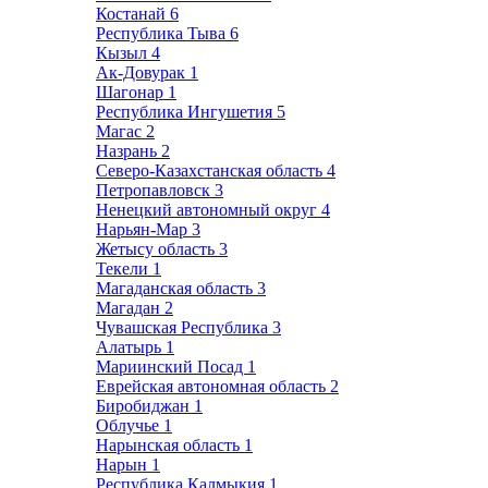
Костанай
6
Республика Тыва
6
Кызыл
4
Ак-Довурак
1
Шагонар
1
Республика Ингушетия
5
Магас
2
Назрань
2
Северо-Казахстанская область
4
Петропавловск
3
Ненецкий автономный округ
4
Нарьян-Мар
3
Жетысу область
3
Текели
1
Магаданская область
3
Магадан
2
Чувашская Республика
3
Алатырь
1
Мариинский Посад
1
Еврейская автономная область
2
Биробиджан
1
Облучье
1
Нарынская область
1
Нарын
1
Республика Калмыкия
1