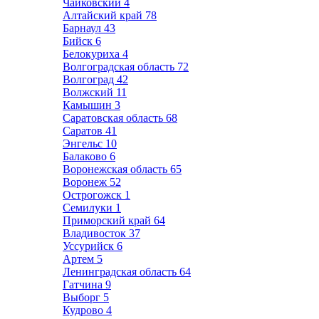
Чайковский
4
Алтайский край
78
Барнаул
43
Бийск
6
Белокуриха
4
Волгоградская область
72
Волгоград
42
Волжский
11
Камышин
3
Саратовская область
68
Саратов
41
Энгельс
10
Балаково
6
Воронежская область
65
Воронеж
52
Острогожск
1
Семилуки
1
Приморский край
64
Владивосток
37
Уссурийск
6
Артем
5
Ленинградская область
64
Гатчина
9
Выборг
5
Кудрово
4