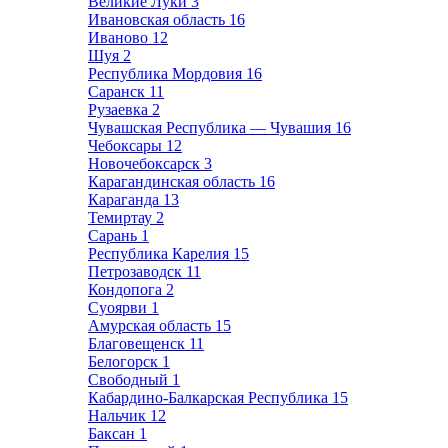
Великие Луки
3
Ивановская область
16
Иваново
12
Шуя
2
Республика Мордовия
16
Саранск
11
Рузаевка
2
Чувашская Республика — Чувашия
16
Чебоксары
12
Новочебоксарск
3
Карагандинская область
16
Караганда
13
Темиртау
2
Сарань
1
Республика Карелия
15
Петрозаводск
11
Кондопога
2
Суоярви
1
Амурская область
15
Благовещенск
11
Белогорск
1
Свободный
1
Кабардино-Балкарская Республика
15
Нальчик
12
Баксан
1