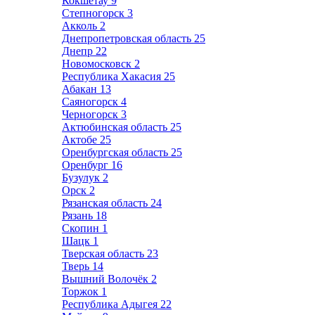
Кокшетау
9
Степногорск
3
Акколь
2
Днепропетровская область
25
Днепр
22
Новомосковск
2
Республика Хакасия
25
Абакан
13
Саяногорск
4
Черногорск
3
Актюбинская область
25
Актобе
25
Оренбургская область
25
Оренбург
16
Бузулук
2
Орск
2
Рязанская область
24
Рязань
18
Скопин
1
Шацк
1
Тверская область
23
Тверь
14
Вышний Волочёк
2
Торжок
1
Республика Адыгея
22