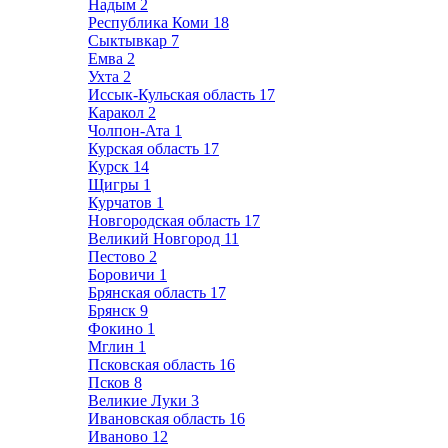
Надым
2
Республика Коми
18
Сыктывкар
7
Емва
2
Ухта
2
Иссык-Кульская область
17
Каракол
2
Чолпон-Ата
1
Курская область
17
Курск
14
Щигры
1
Курчатов
1
Новгородская область
17
Великий Новгород
11
Пестово
2
Боровичи
1
Брянская область
17
Брянск
9
Фокино
1
Мглин
1
Псковская область
16
Псков
8
Великие Луки
3
Ивановская область
16
Иваново
12