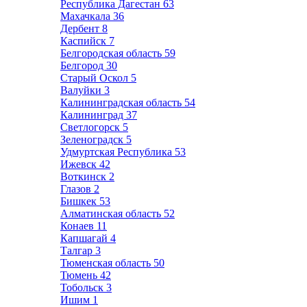
Республика Дагестан
63
Махачкала
36
Дербент
8
Каспийск
7
Белгородская область
59
Белгород
30
Старый Оскол
5
Валуйки
3
Калининградская область
54
Калининград
37
Светлогорск
5
Зеленоградск
5
Удмуртская Республика
53
Ижевск
42
Воткинск
2
Глазов
2
Бишкек
53
Алматинская область
52
Конаев
11
Капшагай
4
Талгар
3
Тюменская область
50
Тюмень
42
Тобольск
3
Ишим
1