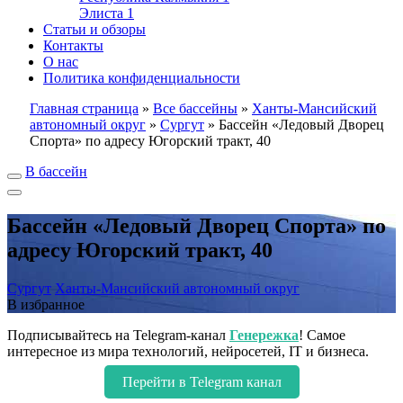
Элиста
1
Статьи и обзоры
Контакты
О нас
Политика конфиденциальности
Главная страница
»
Все бассейны
»
Ханты-Мансийский
автономный округ
»
Сургут
»
Бассейн «Ледовый Дворец
Спорта» по адресу Югорский тракт, 40
В бассейн
Бассейн «Ледовый Дворец Спорта» по
адресу Югорский тракт, 40
Сургут
Ханты-Мансийский автономный округ
В избранное
Подписывайтесь на Telegram-канал
Генережка
! Самое
интересное из мира технологий, нейросетей, IT и бизнеса.
Перейти в Telegram канал