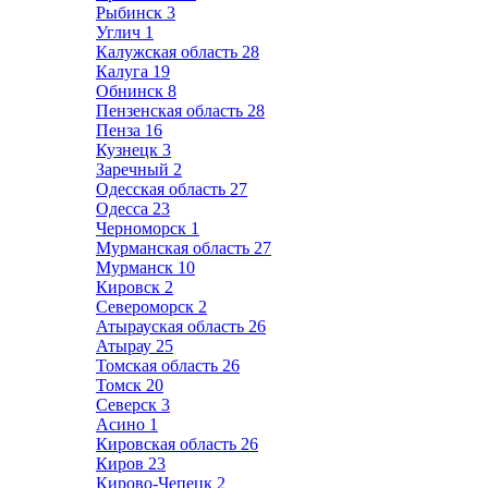
Рыбинск
3
Углич
1
Калужская область
28
Калуга
19
Обнинск
8
Пензенская область
28
Пенза
16
Кузнецк
3
Заречный
2
Одесская область
27
Одесса
23
Черноморск
1
Мурманская область
27
Мурманск
10
Кировск
2
Североморск
2
Атырауская область
26
Атырау
25
Томская область
26
Томск
20
Северск
3
Асино
1
Кировская область
26
Киров
23
Кирово-Чепецк
2