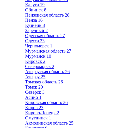
Калуга
19
Обнинск
8
Пензенская область
28
Пенза
16
Кузнецк
3
Заречный
2
Одесская область
27
Одесса
23
Черноморск
1
Мурманская область
27
Мурманск
10
Кировск
2
Североморск
2
Атырауская область
26
Атырау
25
Томская область
26
Томск
20
Северск
3
Асино
1
Кировская область
26
Киров
23
Кирово-Чепецк
2
Омутнинск
1
Акмолинская область
25