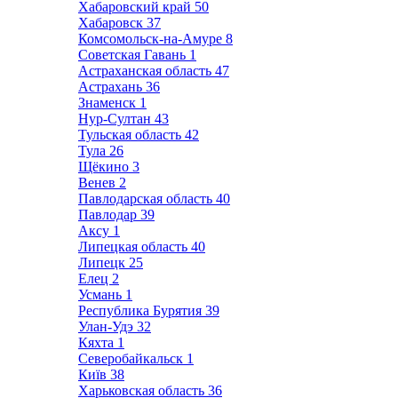
Хабаровский край
50
Хабаровск
37
Комсомольск-на-Амуре
8
Советская Гавань
1
Астраханская область
47
Астрахань
36
Знаменск
1
Нур-Султан
43
Тульская область
42
Тула
26
Щёкино
3
Венев
2
Павлодарская область
40
Павлодар
39
Аксу
1
Липецкая область
40
Липецк
25
Елец
2
Усмань
1
Республика Бурятия
39
Улан-Удэ
32
Кяхта
1
Северобайкальск
1
Київ
38
Харьковская область
36