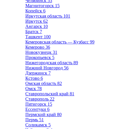
Челябинск
53
Магнитогорск
15
Копейск
6
Иркутская область
101
Иркутск
62
Ангарск
10
Братск
7
Ташкент
100
Кемеровская область — Кузбасс
99
Кемерово
36
Новокузнецк
31
Прокопьевск
5
Нижегородская область
89
Нижний Новгород
56
Дзержинск
7
Кстово
6
Омская область
82
Омск
78
Ставропольский край
81
Ставрополь
22
Пятигорск
15
Ессентуки
6
Пермский край
80
Пермь
51
Соликамск
5