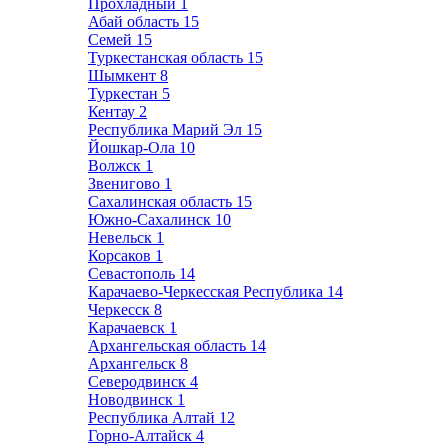
Прохладный
1
Абай область
15
Семей
15
Туркестанская область
15
Шымкент
8
Туркестан
5
Кентау
2
Республика Марий Эл
15
Йошкар-Ола
10
Волжск
1
Звенигово
1
Сахалинская область
15
Южно-Сахалинск
10
Невельск
1
Корсаков
1
Севастополь
14
Карачаево-Черкесская Республика
14
Черкесск
8
Карачаевск
1
Архангельская область
14
Архангельск
8
Северодвинск
4
Новодвинск
1
Республика Алтай
12
Горно-Алтайск
4