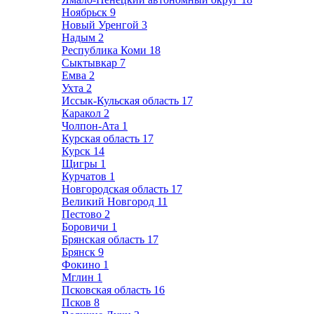
Ноябрьск
9
Новый Уренгой
3
Надым
2
Республика Коми
18
Сыктывкар
7
Емва
2
Ухта
2
Иссык-Кульская область
17
Каракол
2
Чолпон-Ата
1
Курская область
17
Курск
14
Щигры
1
Курчатов
1
Новгородская область
17
Великий Новгород
11
Пестово
2
Боровичи
1
Брянская область
17
Брянск
9
Фокино
1
Мглин
1
Псковская область
16
Псков
8