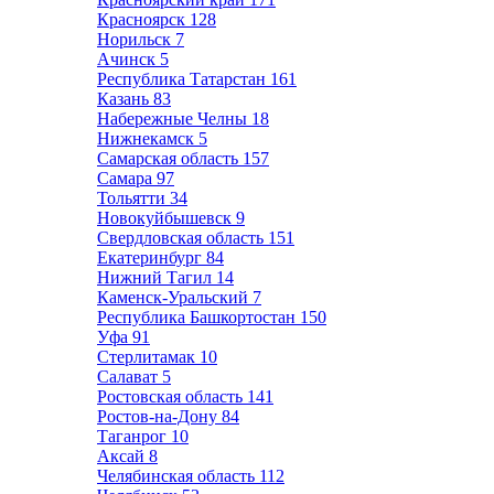
Красноярск
128
Норильск
7
Ачинск
5
Республика Татарстан
161
Казань
83
Набережные Челны
18
Нижнекамск
5
Самарская область
157
Самара
97
Тольятти
34
Новокуйбышевск
9
Свердловская область
151
Екатеринбург
84
Нижний Тагил
14
Каменск-Уральский
7
Республика Башкортостан
150
Уфа
91
Стерлитамак
10
Салават
5
Ростовская область
141
Ростов-на-Дону
84
Таганрог
10
Аксай
8
Челябинская область
112