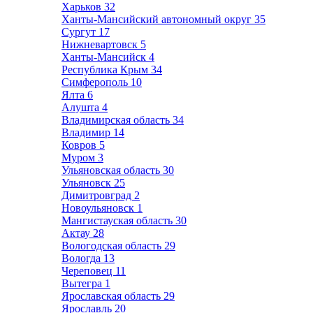
Харьков
32
Ханты-Мансийский автономный округ
35
Сургут
17
Нижневартовск
5
Ханты-Мансийск
4
Республика Крым
34
Симферополь
10
Ялта
6
Алушта
4
Владимирская область
34
Владимир
14
Ковров
5
Муром
3
Ульяновская область
30
Ульяновск
25
Димитровград
2
Новоульяновск
1
Мангистауская область
30
Актау
28
Вологодская область
29
Вологда
13
Череповец
11
Вытегра
1
Ярославская область
29
Ярославль
20