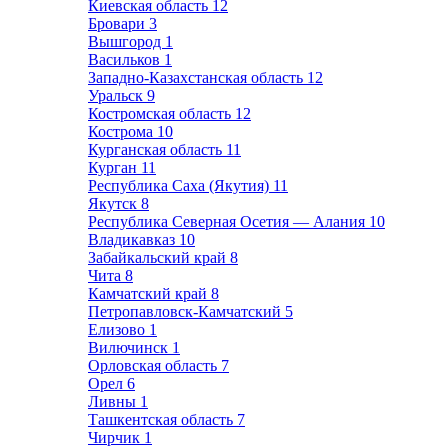
Киевская область
12
Бровари
3
Вышгород
1
Васильков
1
Западно-Казахстанская область
12
Уральск
9
Костромская область
12
Кострома
10
Курганская область
11
Курган
11
Республика Саха (Якутия)
11
Якутск
8
Республика Северная Осетия — Алания
10
Владикавказ
10
Забайкальский край
8
Чита
8
Камчатский край
8
Петропавловск-Камчатский
5
Елизово
1
Вилючинск
1
Орловская область
7
Орел
6
Ливны
1
Ташкентская область
7
Чирчик
1