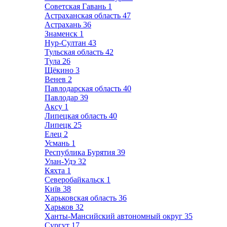
Советская Гавань
1
Астраханская область
47
Астрахань
36
Знаменск
1
Нур-Султан
43
Тульская область
42
Тула
26
Щёкино
3
Венев
2
Павлодарская область
40
Павлодар
39
Аксу
1
Липецкая область
40
Липецк
25
Елец
2
Усмань
1
Республика Бурятия
39
Улан-Удэ
32
Кяхта
1
Северобайкальск
1
Київ
38
Харьковская область
36
Харьков
32
Ханты-Мансийский автономный округ
35
Сургут
17