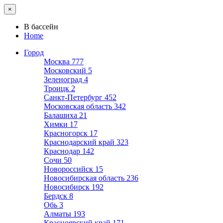
×
В бассейн
Home
Город
Москва
777
Московский
5
Зеленоград
4
Троицк
2
Санкт-Петербург
452
Московская область
342
Балашиха
21
Химки
17
Красногорск
17
Краснодарский край
323
Краснодар
142
Сочи
50
Новороссийск
15
Новосибирская область
236
Новосибирск
192
Бердск
8
Обь
3
Алматы
193
Красноярский край
171