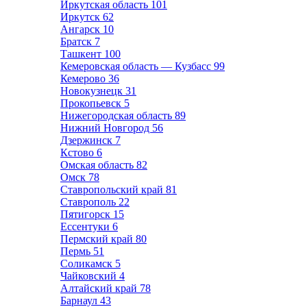
Иркутская область
101
Иркутск
62
Ангарск
10
Братск
7
Ташкент
100
Кемеровская область — Кузбасс
99
Кемерово
36
Новокузнецк
31
Прокопьевск
5
Нижегородская область
89
Нижний Новгород
56
Дзержинск
7
Кстово
6
Омская область
82
Омск
78
Ставропольский край
81
Ставрополь
22
Пятигорск
15
Ессентуки
6
Пермский край
80
Пермь
51
Соликамск
5
Чайковский
4
Алтайский край
78
Барнаул
43