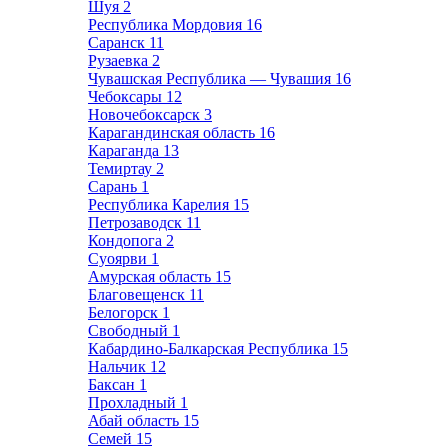
Шуя
2
Республика Мордовия
16
Саранск
11
Рузаевка
2
Чувашская Республика — Чувашия
16
Чебоксары
12
Новочебоксарск
3
Карагандинская область
16
Караганда
13
Темиртау
2
Сарань
1
Республика Карелия
15
Петрозаводск
11
Кондопога
2
Суоярви
1
Амурская область
15
Благовещенск
11
Белогорск
1
Свободный
1
Кабардино-Балкарская Республика
15
Нальчик
12
Баксан
1
Прохладный
1
Абай область
15
Семей
15