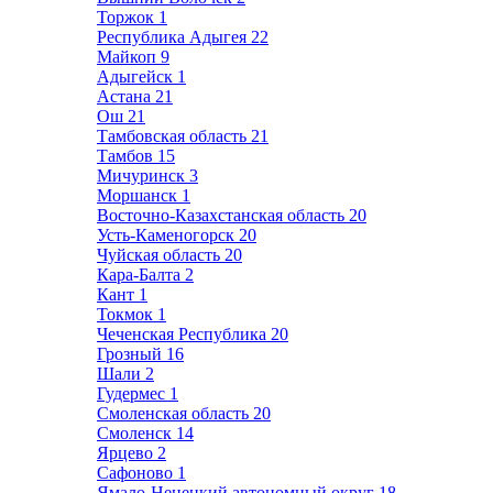
Торжок
1
Республика Адыгея
22
Майкоп
9
Адыгейск
1
Астана
21
Ош
21
Тамбовская область
21
Тамбов
15
Мичуринск
3
Моршанск
1
Восточно-Казахстанская область
20
Усть-Каменогорск
20
Чуйская область
20
Кара-Балта
2
Кант
1
Токмок
1
Чеченская Республика
20
Грозный
16
Шали
2
Гудермес
1
Смоленская область
20
Смоленск
14
Ярцево
2
Сафоново
1
Ямало-Ненецкий автономный округ
18