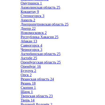
Омутнинск
1
Акмолинская область
25
Кокшетау
9
Степногорск
3
Акколь
2
Днепропетровская область
25
Днепр
22
Новомосковск
2
Республика Хакасия
25
Абакан
13
Саяногорск
4
Черногорск
3
Актюбинская область
25
Актобе
25
Оренбургская область
25
Оренбург
16
Бузулук
2
Орск
2
Рязанская область
24
Рязань
18
Скопин
1
Шацк
1
Тверская область
23
Тверь
14
Вышний Волочёк
2