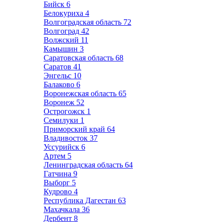
Бийск
6
Белокуриха
4
Волгоградская область
72
Волгоград
42
Волжский
11
Камышин
3
Саратовская область
68
Саратов
41
Энгельс
10
Балаково
6
Воронежская область
65
Воронеж
52
Острогожск
1
Семилуки
1
Приморский край
64
Владивосток
37
Уссурийск
6
Артем
5
Ленинградская область
64
Гатчина
9
Выборг
5
Кудрово
4
Республика Дагестан
63
Махачкала
36
Дербент
8