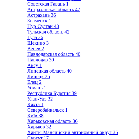
Советская Гавань
1
Астраханская область
47
Астрахань
36
Знаменск
1
Нур-Султан
43
Тульская область
42
Тула
26
Щёкино
3
Венев
2
Павлодарская область
40
Павлодар
39
Аксу
1
Липецкая область
40
Липецк
25
Елец
2
Усмань
1
Республика Бурятия
39
Улан-Удэ
32
Кяхта
1
Северобайкальск
1
Київ
38
Харьковская область
36
Харьков
32
Ханты-Мансийский автономный округ
35
Сургут
17