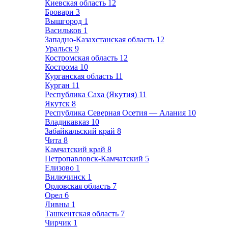
Киевская область
12
Бровари
3
Вышгород
1
Васильков
1
Западно-Казахстанская область
12
Уральск
9
Костромская область
12
Кострома
10
Курганская область
11
Курган
11
Республика Саха (Якутия)
11
Якутск
8
Республика Северная Осетия — Алания
10
Владикавказ
10
Забайкальский край
8
Чита
8
Камчатский край
8
Петропавловск-Камчатский
5
Елизово
1
Вилючинск
1
Орловская область
7
Орел
6
Ливны
1
Ташкентская область
7
Чирчик
1