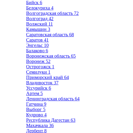
Бийск
6
Белокуриха
4
Волгоградская область
72
Волгоград
42
Волжский
11
Камышин
3
Саратовская область
68
Саратов
41
Энгельс
10
Балаково
6
Воронежская область
65
Воронеж
52
Острогожск
1
Семилуки
1
Приморский край
64
Владивосток
37
Уссурийск
6
Артем
5
Ленинградская область
64
Гатчина
9
Выборг
5
Кудрово
4
Республика Дагестан
63
Махачкала
36
Дербент
8