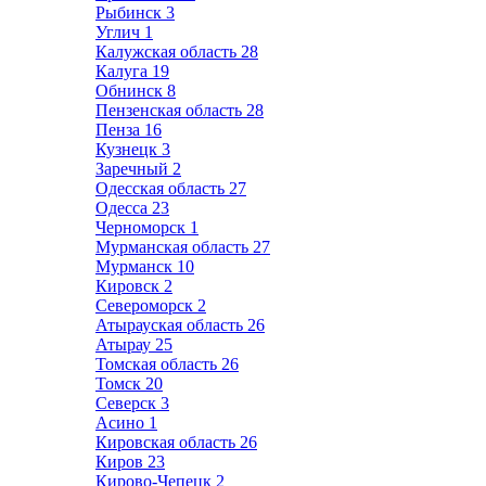
Рыбинск
3
Углич
1
Калужская область
28
Калуга
19
Обнинск
8
Пензенская область
28
Пенза
16
Кузнецк
3
Заречный
2
Одесская область
27
Одесса
23
Черноморск
1
Мурманская область
27
Мурманск
10
Кировск
2
Североморск
2
Атырауская область
26
Атырау
25
Томская область
26
Томск
20
Северск
3
Асино
1
Кировская область
26
Киров
23
Кирово-Чепецк
2