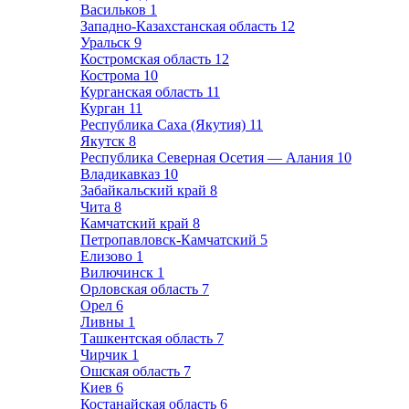
Васильков
1
Западно-Казахстанская область
12
Уральск
9
Костромская область
12
Кострома
10
Курганская область
11
Курган
11
Республика Саха (Якутия)
11
Якутск
8
Республика Северная Осетия — Алания
10
Владикавказ
10
Забайкальский край
8
Чита
8
Камчатский край
8
Петропавловск-Камчатский
5
Елизово
1
Вилючинск
1
Орловская область
7
Орел
6
Ливны
1
Ташкентская область
7
Чирчик
1
Ошская область
7
Киев
6
Костанайская область
6