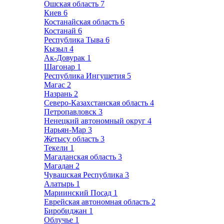
Ошская область
7
Киев
6
Костанайская область
6
Костанай
6
Республика Тыва
6
Кызыл
4
Ак-Довурак
1
Шагонар
1
Республика Ингушетия
5
Магас
2
Назрань
2
Северо-Казахстанская область
4
Петропавловск
3
Ненецкий автономный округ
4
Нарьян-Мар
3
Жетысу область
3
Текели
1
Магаданская область
3
Магадан
2
Чувашская Республика
3
Алатырь
1
Мариинский Посад
1
Еврейская автономная область
2
Биробиджан
1
Облучье
1