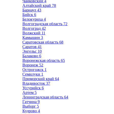
Чайковский
4
Алтайский край
78
Барнаул
43
Бийск
6
Белокуриха
4
Волгоградская область
72
Волгоград
42
Волжский
11
Камышин
3
Саратовская область
68
Саратов
41
Энгельс
10
Балаково
6
Воронежская область
65
Воронеж
52
Острогожск
1
Семилуки
1
Приморский край
64
Владивосток
37
Уссурийск
6
Артем
5
Ленинградская область
64
Гатчина
9
Выборг
5
Кудрово
4