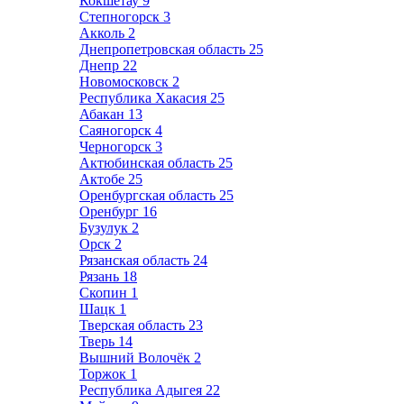
Кокшетау
9
Степногорск
3
Акколь
2
Днепропетровская область
25
Днепр
22
Новомосковск
2
Республика Хакасия
25
Абакан
13
Саяногорск
4
Черногорск
3
Актюбинская область
25
Актобе
25
Оренбургская область
25
Оренбург
16
Бузулук
2
Орск
2
Рязанская область
24
Рязань
18
Скопин
1
Шацк
1
Тверская область
23
Тверь
14
Вышний Волочёк
2
Торжок
1
Республика Адыгея
22