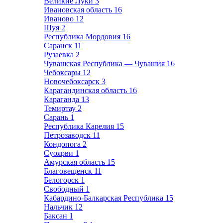
Великие Луки
3
Ивановская область
16
Иваново
12
Шуя
2
Республика Мордовия
16
Саранск
11
Рузаевка
2
Чувашская Республика — Чувашия
16
Чебоксары
12
Новочебоксарск
3
Карагандинская область
16
Караганда
13
Темиртау
2
Сарань
1
Республика Карелия
15
Петрозаводск
11
Кондопога
2
Суоярви
1
Амурская область
15
Благовещенск
11
Белогорск
1
Свободный
1
Кабардино-Балкарская Республика
15
Нальчик
12
Баксан
1