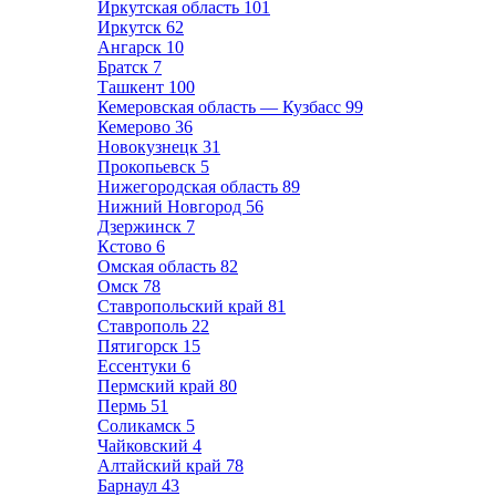
Иркутская область
101
Иркутск
62
Ангарск
10
Братск
7
Ташкент
100
Кемеровская область — Кузбасс
99
Кемерово
36
Новокузнецк
31
Прокопьевск
5
Нижегородская область
89
Нижний Новгород
56
Дзержинск
7
Кстово
6
Омская область
82
Омск
78
Ставропольский край
81
Ставрополь
22
Пятигорск
15
Ессентуки
6
Пермский край
80
Пермь
51
Соликамск
5
Чайковский
4
Алтайский край
78
Барнаул
43