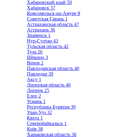
Хабаровский край
50
Хабаровск
37
Комсомольск-на-Амуре
8
Советская Гавань
1
Астраханская область
47
Астрахань
36
Знаменск
1
Нур-Султан
43
Тульская область
42
Тула
26
Щёкино
3
Венев
2
Павлодарская область
40
Павлодар
39
Аксу
1
Липецкая область
40
Липецк
25
Елец
2
Усмань
1
Республика Бурятия
39
Улан-Удэ
32
Кяхта
1
Северобайкальск
1
Київ
38
Харьковская область
36