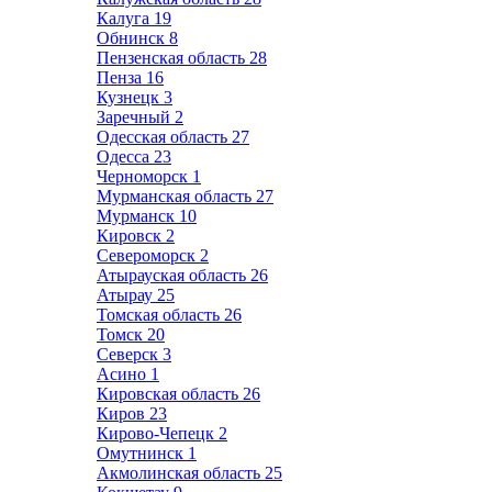
Калуга
19
Обнинск
8
Пензенская область
28
Пенза
16
Кузнецк
3
Заречный
2
Одесская область
27
Одесса
23
Черноморск
1
Мурманская область
27
Мурманск
10
Кировск
2
Североморск
2
Атырауская область
26
Атырау
25
Томская область
26
Томск
20
Северск
3
Асино
1
Кировская область
26
Киров
23
Кирово-Чепецк
2
Омутнинск
1
Акмолинская область
25