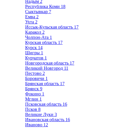
Надым
2
Республика Коми
18
Сыктывкар
7
Емва
2
Ухта
2
Иссык-Кульская область
17
Каракол
2
Чолпон-Ата
1
Курская область
17
Курск
14
Щигры
1
Курчатов
1
Новгородская область
17
Великий Новгород
11
Пестово
2
Боровичи
1
Брянская область
17
Брянск
9
Фокино
1
Мглин
1
Псковская область
16
Псков
8
Великие Луки
3
Ивановская область
16
Иваново
12