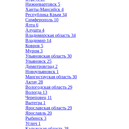
Нижневартовск
5
Ханты-Мансийск
4
Республика Крым
34
Симферополь
10
Ялта
6
Алушта
4
Владимирская область
34
Владимир
14
Ковров
5
Муром
3
Ульяновская область
30
Ульяновск
25
Димитровград
2
Новоульяновск
1
Мангистауская область
30
Актау
28
Вологодская область
29
Вологда
13
Череповец
11
Вытегра
1
Ярославская область
29
Ярославль
20
Рыбинск
3
Углич
1
Калужская область
28