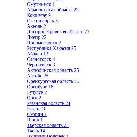
Омутнинск
1
Акмолинская область
25
Кокшетау
9
Степногорск
3
Акколь
2
Днепропетровская область
25
Днепр
22
Новомосковск
2
Республика Хакасия
25
Абакан
13
Саяногорск
4
Черногорск
3
Актюбинская область
25
Актобе
25
Оренбургская область
25
Оренбург
16
Бузулук
2
Орск
2
Рязанская область
24
Рязань
18
Скопин
1
Шацк
1
Тверская область
23
Тверь
14
Вышний Волочёк
2