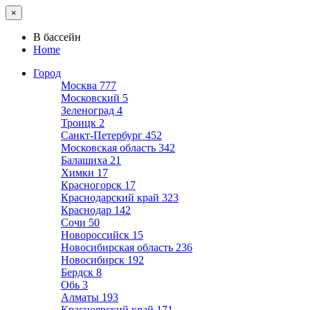
×
В бассейн
Home
Город
Москва
777
Московский
5
Зеленоград
4
Троицк
2
Санкт-Петербург
452
Московская область
342
Балашиха
21
Химки
17
Красногорск
17
Краснодарский край
323
Краснодар
142
Сочи
50
Новороссийск
15
Новосибирская область
236
Новосибирск
192
Бердск
8
Обь
3
Алматы
193
Красноярский край
171