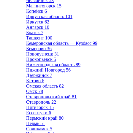
Челябинск
53
Магнитогорск
15
Копейск
6
Иркутская область
101
Иркутск
62
Ангарск
10
Братск
7
Ташкент
100
Кемеровская область — Кузбасс
99
Кемерово
36
Новокузнецк
31
Прокопьевск
5
Нижегородская область
89
Нижний Новгород
56
Дзержинск
7
Кстово
6
Омская область
82
Омск
78
Ставропольский край
81
Ставрополь
22
Пятигорск
15
Ессентуки
6
Пермский край
80
Пермь
51
Соликамск
5