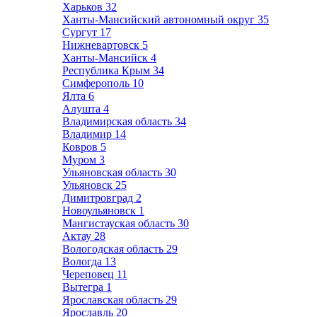
Харьков
32
Ханты-Мансийский автономный округ
35
Сургут
17
Нижневартовск
5
Ханты-Мансийск
4
Республика Крым
34
Симферополь
10
Ялта
6
Алушта
4
Владимирская область
34
Владимир
14
Ковров
5
Муром
3
Ульяновская область
30
Ульяновск
25
Димитровград
2
Новоульяновск
1
Мангистауская область
30
Актау
28
Вологодская область
29
Вологда
13
Череповец
11
Вытегра
1
Ярославская область
29
Ярославль
20