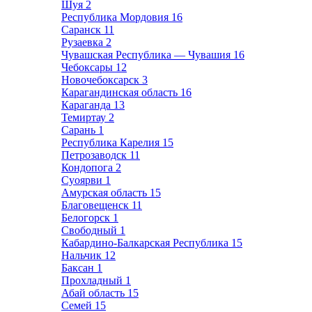
Шуя
2
Республика Мордовия
16
Саранск
11
Рузаевка
2
Чувашская Республика — Чувашия
16
Чебоксары
12
Новочебоксарск
3
Карагандинская область
16
Караганда
13
Темиртау
2
Сарань
1
Республика Карелия
15
Петрозаводск
11
Кондопога
2
Суоярви
1
Амурская область
15
Благовещенск
11
Белогорск
1
Свободный
1
Кабардино-Балкарская Республика
15
Нальчик
12
Баксан
1
Прохладный
1
Абай область
15
Семей
15