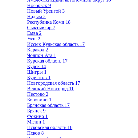
Ноябрьск
9
Новый Уренгой
3
Надым
2
Республика Коми
18
Сыктывкар
7
Емва
2
Ухта
2
Иссык-Кульская область
17
Каракол
2
Чолпон-Ата
1
Курская область
17
Курск
14
Щигры
1
Курчатов
1
Новгородская область
17
Великий Новгород
11
Пестово
2
Боровичи
1
Брянская область
17
Брянск
9
Фокино
1
Мглин
1
Псковская область
16
Псков
8