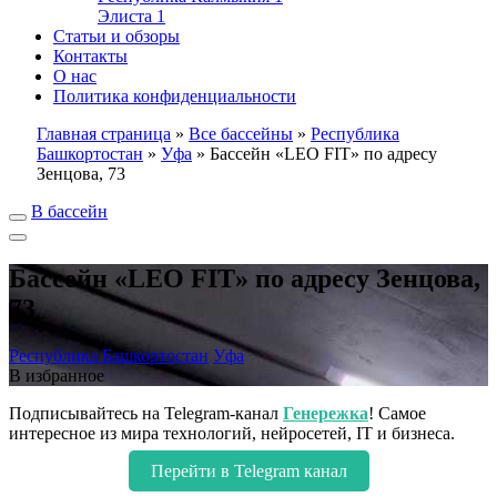
Элиста
1
Статьи и обзоры
Контакты
О нас
Политика конфиденциальности
Главная страница
»
Все бассейны
»
Республика
Башкортостан
»
Уфа
»
Бассейн «LEO FIT» по адресу
Зенцова, 73
В бассейн
Бассейн «LEO FIT» по адресу Зенцова,
73
Республика Башкортостан
Уфа
В избранное
Подписывайтесь на Telegram-канал
Генережка
! Самое
интересное из мира технологий, нейросетей, IT и бизнеса.
Перейти в Telegram канал