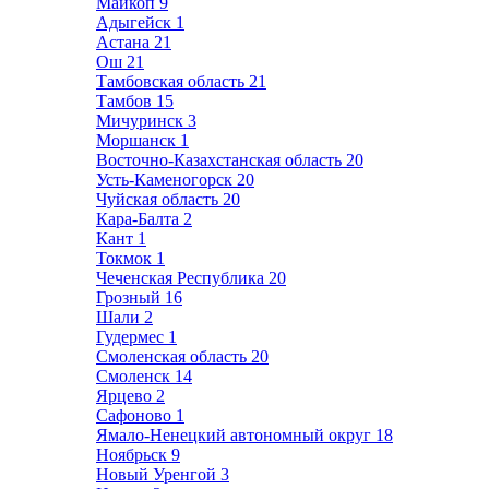
Майкоп
9
Адыгейск
1
Астана
21
Ош
21
Тамбовская область
21
Тамбов
15
Мичуринск
3
Моршанск
1
Восточно-Казахстанская область
20
Усть-Каменогорск
20
Чуйская область
20
Кара-Балта
2
Кант
1
Токмок
1
Чеченская Республика
20
Грозный
16
Шали
2
Гудермес
1
Смоленская область
20
Смоленск
14
Ярцево
2
Сафоново
1
Ямало-Ненецкий автономный округ
18
Ноябрьск
9
Новый Уренгой
3