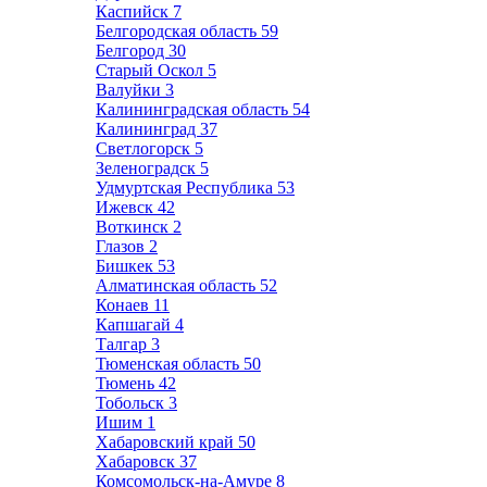
Каспийск
7
Белгородская область
59
Белгород
30
Старый Оскол
5
Валуйки
3
Калининградская область
54
Калининград
37
Светлогорск
5
Зеленоградск
5
Удмуртская Республика
53
Ижевск
42
Воткинск
2
Глазов
2
Бишкек
53
Алматинская область
52
Конаев
11
Капшагай
4
Талгар
3
Тюменская область
50
Тюмень
42
Тобольск
3
Ишим
1
Хабаровский край
50
Хабаровск
37
Комсомольск-на-Амуре
8