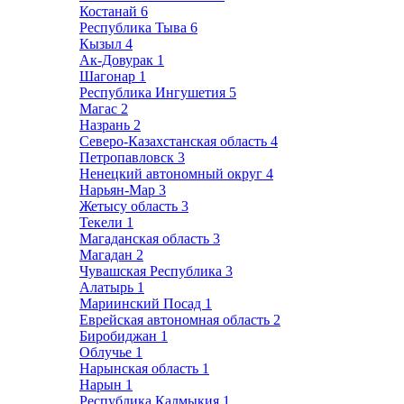
Костанай
6
Республика Тыва
6
Кызыл
4
Ак-Довурак
1
Шагонар
1
Республика Ингушетия
5
Магас
2
Назрань
2
Северо-Казахстанская область
4
Петропавловск
3
Ненецкий автономный округ
4
Нарьян-Мар
3
Жетысу область
3
Текели
1
Магаданская область
3
Магадан
2
Чувашская Республика
3
Алатырь
1
Мариинский Посад
1
Еврейская автономная область
2
Биробиджан
1
Облучье
1
Нарынская область
1
Нарын
1
Республика Калмыкия
1