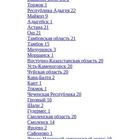
Торжок
1
Республика Адыгея
22
Майкоп
9
Адыгейск
1
Астана
21
Ош
21
Тамбовская область
21
Тамбов
15
Мичуринск
3
Моршанск
1
Восточно-Казахстанская область
20
Усть-Каменогорск
20
Чуйская область
20
Кара-Балта
2
Кант
1
Токмок
1
Чеченская Республика
20
Грозный
16
Шали
2
Гудермес
1
Смоленская область
20
Смоленск
14
Ярцево
2
Сафоново
1
Ямало-Ненецкий автономный округ
18