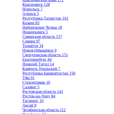
Красноярск
128
Норильск
7
Ачинск
5
Республика Татарстан
161
Казань
83
Набережные Челны
18
Нижнекамск
5
Самарская область
157
Самара
97
Тольятти
34
Новокуйбышевск
9
Свердловская область
151
Екатеринбург
84
Нижний Тагил
14
Каменск-Уральский
7
Республика Башкортостан
150
Уфа
91
Стерлитамак
10
Салават
5
Ростовская область
141
Ростов-на-Дону
84
Таганрог
10
Аксай
8
Челябинская область
112