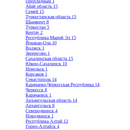
Прохладный
1
Абай область
15
Семей
15
Туркестанская область
15
Шымкент
8
Туркестан
5
Кентау
2
Республика Марий Эл
15
Йошкар-Ола
10
Волжск
1
Звенигово
1
Сахалинская область
15
Южно-Сахалинск
10
Невельск
1
Корсаков
1
Севастополь
14
Карачаево-Черкесская Республика
14
Черкесск
8
Карачаевск
1
Архангельская область
14
Архангельск
8
Северодвинск
4
Новодвинск
1
Республика Алтай
12
Горно-Алтайск
4