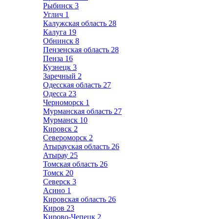
Рыбинск
3
Углич
1
Калужская область
28
Калуга
19
Обнинск
8
Пензенская область
28
Пенза
16
Кузнецк
3
Заречный
2
Одесская область
27
Одесса
23
Черноморск
1
Мурманская область
27
Мурманск
10
Кировск
2
Североморск
2
Атырауская область
26
Атырау
25
Томская область
26
Томск
20
Северск
3
Асино
1
Кировская область
26
Киров
23
Кирово-Чепецк
2