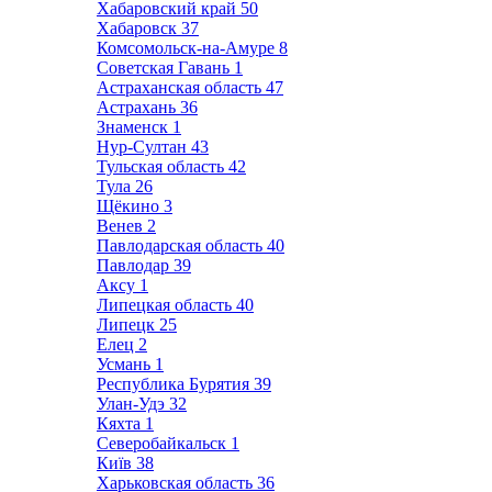
Хабаровский край
50
Хабаровск
37
Комсомольск-на-Амуре
8
Советская Гавань
1
Астраханская область
47
Астрахань
36
Знаменск
1
Нур-Султан
43
Тульская область
42
Тула
26
Щёкино
3
Венев
2
Павлодарская область
40
Павлодар
39
Аксу
1
Липецкая область
40
Липецк
25
Елец
2
Усмань
1
Республика Бурятия
39
Улан-Удэ
32
Кяхта
1
Северобайкальск
1
Київ
38
Харьковская область
36