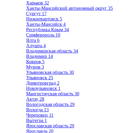
Харьков
32
Ханты-Мансийский автономный округ
35
Сургут
17
Нижневартовск
5
Ханты-Мансийск
4
Республика Крым
34
Симферополь
10
Ялта
6
Алушта
4
Владимирская область
34
Владимир
14
Ковров
5
Муром
3
Ульяновская область
30
Ульяновск
25
Димитровград
2
Новоульяновск
1
Мангистауская область
30
Актау
28
Вологодская область
29
Вологда
13
Череповец
11
Вытегра
1
Ярославская область
29
Ярославль
20