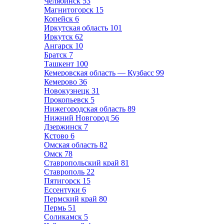
Челябинск
53
Магнитогорск
15
Копейск
6
Иркутская область
101
Иркутск
62
Ангарск
10
Братск
7
Ташкент
100
Кемеровская область — Кузбасс
99
Кемерово
36
Новокузнецк
31
Прокопьевск
5
Нижегородская область
89
Нижний Новгород
56
Дзержинск
7
Кстово
6
Омская область
82
Омск
78
Ставропольский край
81
Ставрополь
22
Пятигорск
15
Ессентуки
6
Пермский край
80
Пермь
51
Соликамск
5