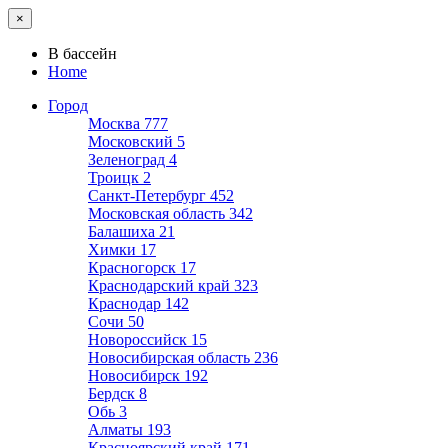
×
В бассейн
Home
Город
Москва
777
Московский
5
Зеленоград
4
Троицк
2
Санкт-Петербург
452
Московская область
342
Балашиха
21
Химки
17
Красногорск
17
Краснодарский край
323
Краснодар
142
Сочи
50
Новороссийск
15
Новосибирская область
236
Новосибирск
192
Бердск
8
Обь
3
Алматы
193
Красноярский край
171