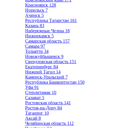
Красноярск
128
Норильск
7
Ачинск
5
Республика Татарстан
161
Казань
83
Набережные Челны
18
Нижнекамск
5
Самарская область
157
Самара
97
Тольятти
34
Новокуйбышевск
9
Свердловская область
151
Екатеринбург
84
Нижний Тагил
14
Каменск-Уральский
7
Республика Башкортостан
150
Уфа
91
Стерлитамак
10
Салават
5
Ростовская область
141
Ростов-на-Дону
84
Таганрог
10
Аксай
8
Челябинская область
112