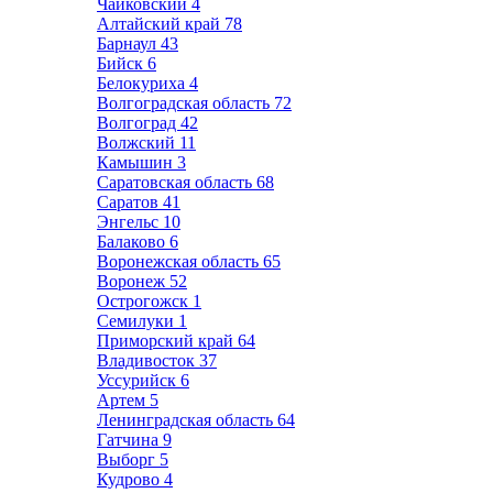
Чайковский
4
Алтайский край
78
Барнаул
43
Бийск
6
Белокуриха
4
Волгоградская область
72
Волгоград
42
Волжский
11
Камышин
3
Саратовская область
68
Саратов
41
Энгельс
10
Балаково
6
Воронежская область
65
Воронеж
52
Острогожск
1
Семилуки
1
Приморский край
64
Владивосток
37
Уссурийск
6
Артем
5
Ленинградская область
64
Гатчина
9
Выборг
5
Кудрово
4