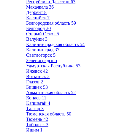
Республика Дагестан
63
Махачкала
36
Дербент
8
Каспийск
7
Белгородская область
59
Белгород
30
Старый Оскол
5
Валуйки
3
Калининградская область
54
Калининград
37
Светлогорск
5
Зеленоградск
5
Удмуртская Республика
53
Ижевск
42
Воткинск
2
Глазов
2
Бишкек
53
Алматинская область
52
Конаев
11
Капшагай
4
Талгар
3
Тюменская область
50
Тюмень
42
Тобольск
3
Ишим
1